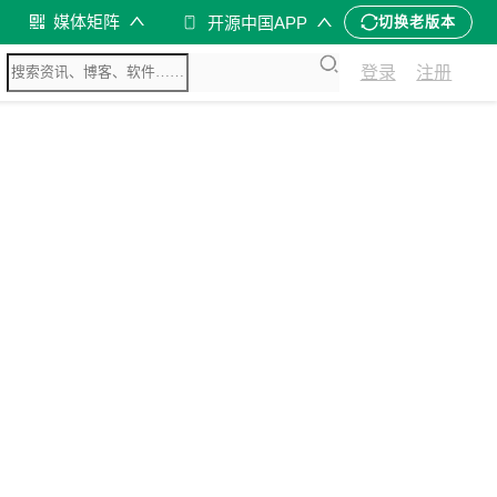
媒体矩阵
开源中国APP
切换老版本
登录
注册