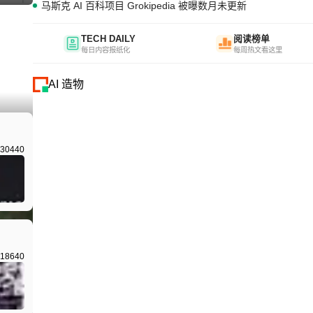
马斯克 AI 百科项目 Grokipedia 被曝数月未更新
TECH DAILY
阅读榜单
每日内容报纸化
每周热文看这里
AI 造物
I生成
30440
18640
I生成