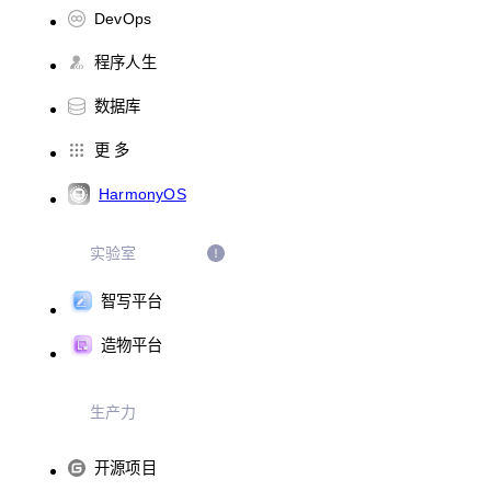
DevOps
程序人生
数据库
更 多
HarmonyOS
实验室
智写平台
造物平台
生产力
开源项目