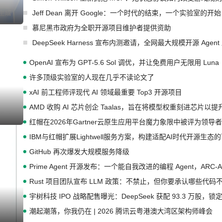
Jeff Dean 离开 Google：一个时代的结束，一个实验室的开始
I生成
慕尼黑市政府为全职开源项目维护者提供资助
DeepSeek Harness 宣布内测邀请，全网最大规模开源 Age
OpenAI 宣布为 GPT-5.6 Sol 调优，并让免费用户无限用 Luna
许多顶级实验室的人现在几乎不读论文了
xAI 前工程师评现代 AI 领域最重要 Top3 开源项目
AMD 收购 AI 芯片创企 Taalas，旨在将模型权重刻进芯片以
I生成
红帽在2026年Gartner云原生应用平台魔力象限中被评为领导者
IBM与红帽扩展Lightwell服务方案，构建适配AI时代开源生
GitHub 再次爆发大规模服务降级
Prime Agent 开源发布：一个能自我改进的编程 Agent，ARC-
Rust 项目团队宣布 LLM 政策：不禁止，但你要承认哪些代码
宇树科技 IPO 战略配售曝光：DeepSeek 获配 93.3 万股，锁定
潮起潮落，你我仍在 | 2026 腾讯云粤港澳大湾区架构师峰会
I生成