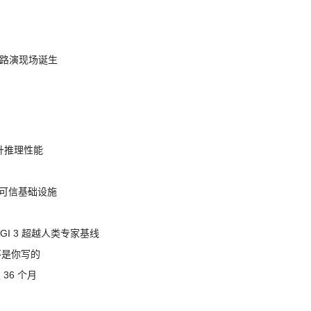
nt 路演现场诞生
提升推理性能
态的可信基础设施
AGI 3 超越人类专家基线
不是你写的
 36 个月