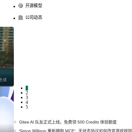
开源模型
公司动态
I生成
1
2
3
4
5
Gitee AI 队友正式上线，免费领 500 Credits 体验额度
Simon Willison 重新拥抱 MCP：无状态协议如何改变游戏规则