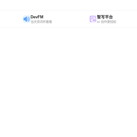
DevFM
智写平台
当天资讯听着看
AI 创作更轻松