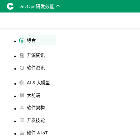
DevOps研发效能
综合
开源资讯
软件资讯
AI & 大模型
大前端
软件架构
开发技能
硬件 & IoT