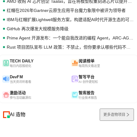
AMD 收购 AI 芯片创企 Taalas，旨在将模型权重刻进芯片以提升推理性能
红帽在2026年Gartner云原生应用平台魔力象限中被评为领导者
IBM与红帽扩展Lightwell服务方案，构建适配AI时代开源生态的可信基础设施
GitHub 再次爆发大规模服务降级
Prime Agent 开源发布：一个能自我改进的编程 Agent，ARC-AGI 3 超越人类专家基线
Rust 项目团队宣布 LLM 政策：不禁止，但你要承认哪些代码不是你写的
TECH DAILY
阅读榜单
每日内容报纸化
每周热文看这里
DevFM
智写平台
当天资讯听着看
AI 创作更轻松
激励活动
智库报告
参与活动赢源石
行业技术报告
AI 造物
更多造物项目