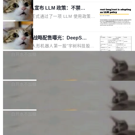
起事故，其中四起与 AI/Copilot 服务相关。 Git
象：Recursive Language Model（RLM）和 C
配、功耗与稳定性调优、兼容性测评及统一互联
Hub 员工 kdaigle 在 HN 讨论中贴出了一组数
Rust 项目团队宣布 LLM 政策：不禁
ontinual Harness。在 ARC-AGI 3 基准测试
等内容展开系统讲解和实战交流，帮助企业进一
止，但你要承认哪些代码不是你写的
据：2025 年全年 10 亿次 commit。现在，每周
上，Prime Agent + Opus 5 的组合达到了 95.
Rust 语言项目正式通过了一项 LLM 使用政策，
步了解开源鸿蒙在智能...
2.75 亿次，全年预计 140 亿次。GitHub...
5% RHAE Best@1，超过了 ARC 报告的人类专
覆盖 rust-lang/rust 单一仓库的代码贡献。这不
局
家基线 95.4%。 不是又一个 coding agent 包装
是项目级别的官方立场，目前由五个团队采纳，
器 Prime Agent 的架构和市面上大多数 coding
宇树科技 IPO 战略配售曝光：DeepSe
但它可能是主流开源项目中关于 AI 辅助贡献最
ek 获配 93.3 万股，锁定 36 个月
agent 有本质区别。大多数 agent harness 的设
细致的一份规则。 政策的核心只有一句话：LLM
8月6日晚间，“人形机器人第一股”宇树科技股份
计是基于早期模型的能力—...
可以用来分析、提炼、审阅、建议，但不能用来
有限公司披露IPO发行价格及战略配售结果，杭
白开水不加糖
创作。 具体来说，LLM 生成的代码可以提交，
州深度求索人工智能基础技术研究有限公司（De
但必须满足五个条件：预先安排、非关键、高质
Docker 29.7.2 发布
epSeek）获配93.3399万股，按150.8元/股发行
量、充分测试、充分审查，并且必须披露。LLM
价格计算，认购金额约1.41亿元，股份锁定期为
Docker 29.7.2 现已发布，具体更新内容如下：
不得生成涉及安全性的关键变更，除非作者本身
36个月。 公告显示，本次宇树科技战略配售对
Bug fixes and enhancements 修复多次传递同
白开水不加糖
就是领域专家。即使如此，政策也"强烈不建
象主要包括长期投资机构、与公司业务具有战略
一环境变量时，docker service create和docker
议"这么做。 对于不披露的情况，审核者可以直
合作关系或长期合作愿景的大型企业、科创板保
Apache Fluss 毕业成为顶级项目
service update会发生 panic 的问题。docker/cl
接关闭 PR，无需解释。 政策作者 Jynn Ne...
荐人跟投子公司，以及公司高级管理人员和核心
i#7145 修复了 Docker Engine 29.7.0 中引入的
今年 7 月，Apache Fluss 的毕业提案在 Apach
员工参与设立的专项资产管理计划。其中，Dee
一个回归问题，该问题导致拉取镜像时会拒绝包
e 孵化器项目管理委员会（IPMC）投票中获得
白开水不加糖
pSeek作为与宇树科技具备战略合作关系的企
含绝对 hardlink 目标的镜像（此类镜像由某些镜
全票通过，随后获 Apache 软件基金会董事会批
业，获配股份数量占本次发行数量的2.31%。 除
像构建工具生成）。moby/moby#53305 修复了
马斯克 AI 百科项目 Grokipedia 被曝数
准。今天，Apache 软件基金会正式宣布 Apach
DeepSeek外，腾讯旗下上海启善投资有限公司
月未更新
Docker Engine 29.7.0 中引入的一个回归问
e Fluss 孵化毕业，成为 Apache 顶级项目（TL