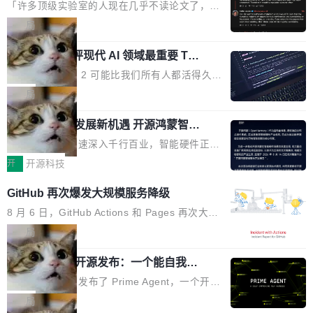
个表单字段，每个字段还有联动逻辑；比如我
了
的严苛使用需求。 澎湃功率，紧凑机身 钛金雕1
元。数字广告与公共关系相关服务市场更是从20
「许多顶级实验室的人现在几乎不读论文了，而
想...
600PG5 AI TOP具备强悍输出功率，同时实现
25年的8463亿美元扩张至2026年的8763亿美
且他们认为 ICLR/ICML/NeurIPS 充斥着大量过
局
机身尺寸大幅精简。整机长度仅16厘米，属于同
元。数字的背后是一个清晰的事实——品牌对专
度宣传和欺诈。」 OpenAI 研究员 Keller Jorda
功率段机身尺寸十分紧凑的1600W电源产品。小
业化营销服务的需求从未如此迫切。 但市场扩容
xAI 前工程师评现代 AI 领域最重要 Top
n 这条推文引发了广泛讨论。他不是在说风凉
巧机身有效提升市面主流标准A...
3 开源项目
的同时,服务商的竞争逻辑正在改变。2026年Top
话，他是说出了一个圈内人尽皆知但很少公开捅
Flash Attention 2 可能比我们所有人都活得久。
Agency年度合辑的观察指出,“产品”这个离消费
破的事实。 Jordan 随后补充了一句软化声明：
这句话不是来自某个技术博客，而是出自 Hieu
局
者最近的载体,在整个品牌营销层面的权重显著变
「我不认为这些会议上大部分论文都在过度宣传
Pham 的一条推文。Hieu Pham 是谁？他是 xAI
高了。全域营销服务商的竞争正在从规模转向深
或造假。问题是，作为读者，如果你筛选出那些
共商智能硬件发展新机遇 开源鸿蒙智能
的早期工程师之一，在 Grok 训练基础设施团队
度,案例厚度、全域覆盖、多线协同...
硬件开发者日杭州站即将举行
看起来最令人兴奋的论文，那它们大部分都是过
工作过。近日他在 X 上发了一条帖子，列出了他
随着万物智联加速深入千行百业，智能硬件正从
度宣传的。」 这才是真正的痛点。不是所有论文
认为现代 AI 领域最重要的三个开源项目。 第一
单点设备迈向智能化、网联化、协同化发展。作
开
开源科技
都有问题，是最吸引眼球的那批论文最有问题。
个名字毫无悬念：Flash Attention 2。 Hieu 的
为面向全场景、跨终端的分布式操作系统，开源
他引用的帖子来自 Mathew Shen，一位 ICLR 2
GitHub 再次爆发大规模服务降级
理由很具体。FA 系列不需要解释，但 FA2 是他
鸿蒙通过统一技术底座和分布式能力，为不同类
026 的读者：「看了篇 ...
认为最重要的一个——复杂度恰到好处，刚好能
型智能设备的开发、连接与互联提供关键支撑，
8 月 6 日，GitHub Actions 和 Pages 再次大规
驱动你去学 CuTe，但还没被那些"邪恶的" Hopp
也为产业链企业探索产品创新与商业增长打开新
模服务降级，Actions 完全不可用超过 5 小时，
局
er++ 优化所淹没，足够容易修改和适配。 更关
的空间。 8月14日，开源鸿蒙智能硬件开发者日
webhook 停发，连自托管 runner 也因调度层故
键的是 FA2 的持久性...
Prime Agent 开源发布：一个能自我改
（OHDD：OpenHarmony Hardware Develope
障无法工作。Pages、Copilot code review、C
进的编程 Agent，ARC-AGI 3 超越人类
r Day）将在杭州启航。活动面向智能硬件产业
opilot coding agent 全部受影响。从检测到完全
Prime Intellect 发布了 Prime Agent，一个开源
专家基线
链企业和开发者，邀请行业专家与资深技术顾
恢复，大约 12 小时。 这是 2026 年 8 月的第六
的编程 Agent Harness，核心设计围绕两个抽
局
问，围绕开源鸿蒙技术能力、设备适配、芯片适