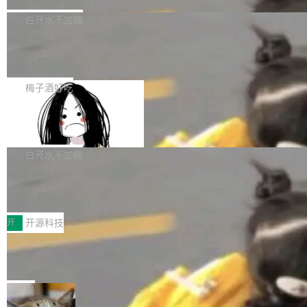
埃隆·马斯克推出的AI百科项目 Grokipedia 被曝
获配9...
题，该问题可能导致在旧版 Linux 内核...
P）！这一里程碑不仅标志着 Fluss 迈入新的发
长期停止内容更新，未能实现其作为“AI版维基百
白开水不加糖
展阶段，也将进一步推动流式存储、实时湖仓与
科”替代品的目标。 据 Lawfare 最新调查，自今
AI 数据基础加速融合，为实时数据基础设施的发
Solon I18n：三种解析器，零样板代码
年4月以来，Grokipedia 页面更新功能基本停
展开启新的篇章。
滞，过去三个月内没有任何条目完成更新，用户
如果你在 Spring Boot 里做过国际化，流程大概
提交的编辑请求也长期处于待处理状态。 Groki
是这样的：配 MessageSource 的 Bean、写 R
梅子酒好吃
pedia 于去年底上线，定位为由人工智能生成内
eloadableResourceBundleMessageSource、
Apache Doris 4.1 全面增强 Iceberg：
容的百科平台，被马斯克视为传统众包百科网站
声明 LocaleResolver、注册 LocaleChangeInt
支持 UPDATE、MERGE INTO 与 Iceb
维基百科的替代方案。Lawfare 调查发现，无论
erceptor…五六步之后才能看到第一行翻译文
Apache Doris 4.1 要补齐的，正是缺失的那一
erg V3
热门页面还是低关注度页面，均未出现近期更
本。 Solon 换了个方式。整个 i18n 模块围绕三
半。在已有查询能力的基础上，Doris 进一步支
白开水不加糖
新，相关问题并非局限于特定领域，而是在不同
个解析器、一个注解、一个工具类展开——没有
持了 UPDATE、DELETE、MERGE INTO 等数
主题和访问量页面中普遍存在。 调查人员最初认
Testin XAgent：CIO智能测试落地指南
XML、没有拦截器注册、没有样板配置。 资源
据修改操作、完整的表结构管理与分区演进，以
为，Grokipedia可能只是限...
文件的约定 把文件放到 resources/i18n/ 下： r
及 rewrite_data_files、expire_snapshots 等日
7月30日，TiD2026质量竞争力大会在北京中关
esources/i18n/messages.properties ...
常维护操作，并完整支持 Iceberg V3 格式。
村国家自主创新示范区会议中心开幕。本届大会
开
开源科技
由中关村智联软件服务业质量创新联盟主办，以
让非法状态不可表示：一篇关于 ADT
“智构可信·质创未来——AI原生时代的质量新范
的帖子在 Reddit 火了
式”为主题，直面AI从实验室走向规模化产业落地
有一种东西，一旦用过就回不去了。Alex Fedos
的核心质量命题。会上，《2026智能研发生产力
eev 管它叫"软件设计的基石"。 他说的东西不新
局
工具选型手册》发布，Testin云测的Testin XAge
鲜——代数数据类型（ADT），尤其是和类型