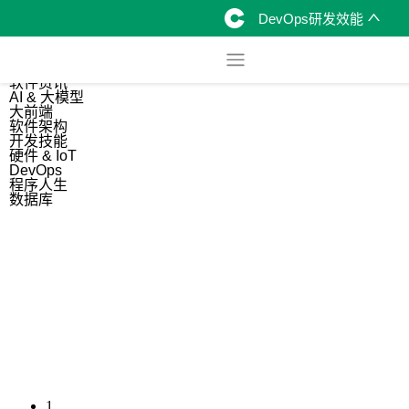
DevOps研发效能
综合
开源资讯
软件资讯
AI & 大模型
大前端
软件架构
开发技能
硬件 & IoT
DevOps
程序人生
数据库
1