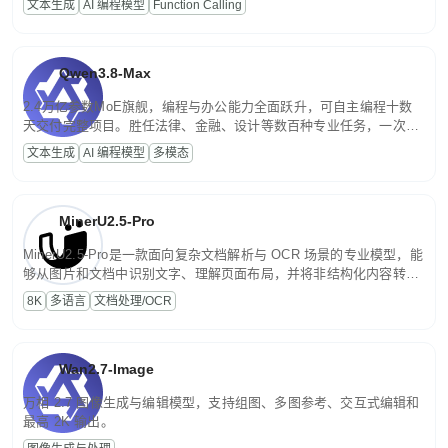
文本生成
AI 编程模型
Function Calling
文案处理等普惠刚需场景。
Qwen3.8-Max
2.4万亿参数MoE旗舰，编程与办公能力全面跃升，可自主编程十数
天交付完整项目。胜任法律、金融、设计等数百种专业任务，一次对
话端到端交付生产级成果。原生视觉理解贯穿规划、执行与验证全流
文本生成
AI 编程模型
多模态
程，支持超长文档与长视频的深度语义解析。长程任务中自主规划与
闭环迭代，持续进化。
MinerU2.5-Pro
MinerU2.5-Pro是一款面向复杂文档解析与 OCR 场景的专业模型，能
够从图片和文档中识别文字、理解页面布局，并将非结构化内容转换
为便于存储、检索和二次处理的结构化结果。
8K
多语言
文档处理/OCR
Wan2.7-Image
万相 2.7 图像生成与编辑模型，支持组图、多图参考、交互式编辑和
最高 2K 输出。