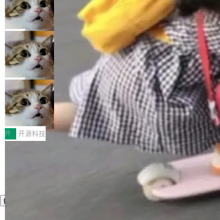
nt智能测试系统入选AI测试领域代表产品。对CI
Cloudflare 开源内部企业 AI 平台 Clou
（sum type）。但他说清楚了一件事：这不是类
dflare OS
O而言，这提示了一个转变：AI测试正在从效率
型系统的学术体操，是日常编码的思维方式。 文
Cloudflare 发布了一个开源项目 Cloudflare O
工具升级为企业的质量基础设施。 CIO面对的新
章从一个简单的例子切入。一个网站的深色主题
S。如果你只看官方博客，你会觉得这是又一
局
现实 过去两年，CIO们的焦虑清单上多了两项：
设置，如果用布尔值 + 可空字段来表示——bool
个"AI 知识库 + 聊天机器人"——每个大厂都在
一是如何让大模型和智能体应用安全地从PoC走
ean 表示是否可切换，nullable 的默认模式、浅
Deno 团队开源 Celld，可自托管的分
做，没什么新鲜的。 但 Kenton Varda 在 Twitte
向生产，二是如何让测试团队跟得上AI应用...
布式 Durable Objects
色方案、深色方案——会产生大量无意义的组
r 上把事情说清楚了： 今天我们发布了 Cloudfla
Ryan Dahl 领导的 Deno 团队推出了最新开源项
合。方案缺了、配置冲突了、全 null 了。要知道
re OS，一个带连接器的聊天机器人，跟其他所
目 Celld，一个能在自己机器上运行 Cloudflare
局
哪些组合有效，作者说，你得靠"文档、校验、或
有科技公司做的一样。只不过，实际上它不一
Workers 和 Durable Objects 的守护进程。 设
者部落知识"。 换个写法。Rust 的 enum，两个
样。这是 Sandstorm.io 的重制版，我十年前的
鲁大师7月新机性能/流畅/AI榜：vivo夺
计思路很直接：每个对象是一个独立的 SQLite
变体：Switchable...
性能、流畅双第一，三星Galaxy Z系列
那个创业公司。不同的是，这次它构建在 Cloudf
数据库，按名称寻址，复制到你自己的 S3 兼容
2026年7月的手机市场，由于存储等硬件成本暴
新折叠缺席
lare Workers 上——我花了九年时间搭建的平台
存储库里。节点之间只通过这个存储库协调——
增，手机厂商的日子也不好过啊，新机速度明显
开
开源科技
——并且深度集成了 AI。这基本上是我十年秘密
没有控制平面，没有共识协议。每个对象自带一
放缓，因此硝烟味淡了许多。新机参数规格除开
计划的顶峰。 十年前，Ken...
个小型数据库，应用天然按分片构建，单个数据
高价的三星折叠（三星Galaxy Z Fold8 Ultra / Z
库的竞争和爆炸半径问题在设计层面就被消除
Fold8 / Z Flip8）外，其余要么是中低端机器，
了。 闲置的 cell 会休眠到几乎不占资源。当 cel
例如iQOO Z11i、REDMI Note 17、REDMI No
l 迁移或唤醒时，新宿主从 S3 恢复 SQLite 数据
te 17 Pro、OPPO K15，要么是vivo X300 E这
库继续执行。存储库是持久化的唯一真相...
样的次旗舰。 Galaxy Z Fold8 Ultra / Z Fold8 /
Z Flip8三款折叠屏新机均在7月22日发布，且全