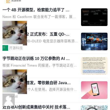
阅读榜单
一个 4B 开源模型，检索能力追平了 G
PT-5.6 Sol，成本降到 1/100
Neon 和 Castform 联合发布了一篇博客，展示
了一个惊人的结果：一个 4B 参数的开源模型，
局
经过 RL 后训练之后，在检索任务上的准确率追
技嘉 GO27Q32 正式发布：五重 QD-OL
平了 GPT-5.6 Sol，但每次请求的成本只有对方
ED 面板加持，320Hz 极速与影院级画
的 1/100。 具体来说，GPT-5.6 Sol 做一次典型
技嘉科技旗下 QD-OLED 电竞显示器阵容再添旗
面兼得
的多轮搜索请求需要超过 10 秒，端到端成本约
舰新作。GO27Q32 将于 2026 年 9 月 15 日正
开
开源科技
0.03 美元。对于需要反复搜索的 agent 工作流
式上市，以 27 英寸 QHD 分辨率、三星显示 Pe
来说，这个速度和成本都"高得让人没法用"。而
字节跳动正在训练 10 万亿参数的 AI 模
nta Tandem 五重发光架构为核心，为高端玩家
型
4B 开源模型在推理速度上快了几个数量级，成
打造速度与画质不妥协的沉浸体验。 GO27Q32
根据 Financial Times 的报道，字节跳动正在训
本低了两三个数量级。 问题在于，小模型开箱即
搭载三星最新 QD-OLED 面板，采用 5 层串联
练一个 10 万亿参数的 AI 模型，目前处于预训练
局
用时的检索能力确实远不如闭源前沿模型。差距
式发光结构，并装配全新 ObsidianShield 抗反
阶段。 10 万亿是什么概念？Anthropic 目前最
在哪？就在 RL 后训练。 从 RAG 到 agentic...
射镀膜，黑阶表现提升可达40%，并将表面硬度
wastnet 开源首发，零依赖自研 Java H
大的模型 Mythos 5 约 8 万亿参数。DeepSeek
TTP/2 框架，性能对标 Undertow !
由2H升級至3H，画面对比度与强度都提升的同
V4-Pro 是 1.6 万亿。月之暗面的 Kimi K3 是 2.
这个项目一直是个人在使用，选择开源没有什么
时还具有 320Hz 刷新率与 0.03ms GTG 灰阶响
8 万亿。美团 LongCat-2.0 是 1.6 万亿。字节
动机理由，就是想开源了，如果非要说一个，那
wycst
应时间，从源头消除拖影与动态模糊。 1.突破 O
跳动的这个未命名模型，直接跳到了 10 万亿。
就是它多少弥补了国产 Java 自研 HTTP/2 框架
LED 画质局限，暗部细节...
预训练通常需要 3 到 6 个月，之后还有微调阶
近百项AI创新成果集结中关村 技术落地
这块空白——放眼国产 Java 生态，能拿出手的