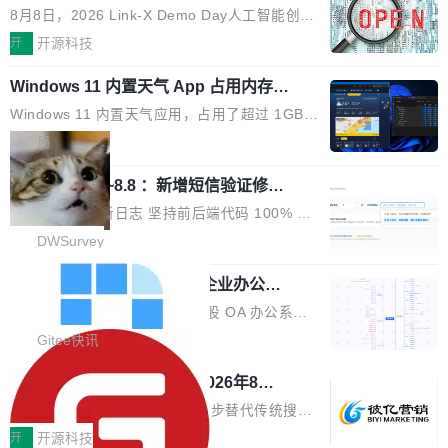
与产业迭代提速
段。按这个时间线，最早可能在 2026 年底或 2
HTTP/2 网络框架，要么闭源，要么底层建立在
8月8日，2026 Link-X Demo Day人工智能创新
027 年初发布。 这个节点很微妙。Anthropic 刚
Netty 之上，真正自研的 Java 实现几乎没有。
项目展在北京中关村举办。本次活动由星连资
开
开源科技
在 5 月发布了 Mythos 5...
wastnet 是一款完全自研、零第三方依赖的轻量
本、华清普智AI孵化器主办，汇聚近2000名产
级 Java 网络应用框架，核心基于 JDK 原生 NI
Windows 11 内置天气 App 占用内存超
业、学术、投资人士，集中展出近百项覆盖AI芯
过 1GB
O 构建 Reactor 多路复用模型，不依赖 Netty、
片、算力、模型、应用全链条创新项目，聚焦AI
Windows 11 内置天气应用，占用了超过 1GB
Tomcat 等任何第三方网络库。其 HTTP/2 协议
技术产业化落地与资本对接，呈现当前国内AI前
内存。 Notebookcheck 的测试发现这个数字
局
栈从 HPACK、Huffman 到 ALPN 均为自主实
沿技术突破与商业化最新进展。 活动围绕AI学术
时，反复确认了多次。不是 100MB，不是 500
现，在基准测试中与 Un...
研究与产业落地融合展开多维度研讨。星连资本
调问更新7.26~8.8 ：新增短信验证修
MB，是 1 个 G。一个显示天气的应用。 Windo
改，考试能力升级
创始合伙人张鸣晨表示，AI产业化是长期产融结
ws 内置应用臃肿早就是老话题了，但一款天气
DWSurvey 更新日志 坚持前后端代码 100% 开
合过程，早期优质技术项目需持续资本与产业资
应用占用内存就超过 1G 还是过于离谱——问题
源助力企业建设自主可控的问卷调研系统 官网地
DWSurvey
源赋能，助力创新从概念走向落地。现场青年学
出在 WebView2。微软的天气 App 本质上是一
址www.diaowen.net ➔ 源码下载Gitee 仓库 ➔
者、产业专家、投资人围绕AI前沿技术瓶颈、行
个嵌在 Edge WebView 里的网页。它不是一个
勾股 OA v6.0.2 已经发布，企业办公系
本次更新新增短信验证修改已答问卷功能，提升
业固有认知重构等议题展开跨界对话，聚焦行业
统
「应用」，它是一个运行在浏览器引擎里的网
答卷安全性；同时升级考试能力，完善填空题判
勾股 OA v6.0.2 已经发布。 勾股 OA 办公系统
真实痛点与突破方向...
页，外面套了一层 Windows 的壳。 WebView2
分、防切屏等功能体验，并优化多项产品细节，
是一款简单实用的开源的企业办公系统。系统集
Gitee快讯
本身就是个内存大户。它加载了完整的 Edge 渲
提升整体使用体验。 新增功能 01. 新增验证手
成了系统设置、附件管理、人事管理、行政管
染引擎，包括 JavaScript 引擎...
942亿赛道如何选对伙伴？2026年8月G
机号后查看、修改已答问卷功能 02. 新增填空题
理、消息管理、资产管理、企业公告、知识网
EO公司推荐
判分功能 03. 添加协作管理员支持树形结构选择
盘、审批流程设置、办公审批、工作计划、工作
当DeepSeek、豆包等大模型逐步替代传统搜索
体验优化与修复 •页面与体验优化 优化工作台首
汇报、工作日志、日常办公、财务管理、客户管
成为用户获取信息的主要入口,品牌竞争的逻辑变
开
开源科技