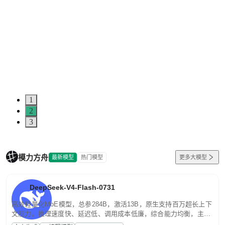
1
2
3
模力方舟
最新模型
热门模型
更多大模型
DeepSeek-V4-Flash-0731
高效轻量化MoE模型，总参284B，激活13B，原生支持百万超长上下
文能力。推理速度快、延迟低、调用成本低廉，综合能力均衡，主打
高并发、轻量化任务，适合日常对话、内容创作、基础 RAG、批量