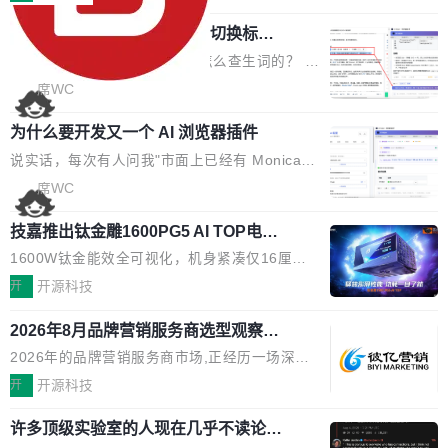
页 UI 展示效果，提升页面使用体验。 优化防切
理、合同管理、项目管理、任务管理等功能模
了:不再是争抢关键词排名,而是想办法进入AI脱
屏提醒规则，调整为每次切屏均触发提示，提升
任意网页划词 AI 问答：不用切换标签页
块。系统简约，易于功能扩展，方便二次开发，
口而出的那个答案。"GEO公司推荐"这个搜索词
考试规范性。 优化登录状...
的效率秘诀
可以用来做日常 OA，CRM，ERP，业务管理等
背后,折射的是企业面对新兴服务赛道时的集体困
看英文技术文档的时候，你是怎么查生词的？ 我
系统。 勾股OA6.0.2版本主要是对勾股OA 6第
惑——该信谁、看什么、怎么选。 据易观分析
猜大多数人的流程是：选中单词 → Ctrl+C → 切
席WC
一个大版本发布的部分功能细节优化和bug问题
《中国GEO市场产业图谱》数据,2026年中国GE
到翻译标签页 → Ctrl+V → 看翻译 → 切回原
修复的版本，具体更新日志如下： 1、补全新版
O行业规模预计达942亿元,同比增长169.7%。G
为什么要开发又一个 AI 浏览器插件
文。遇到不懂的代码片段，再切到 ChatGPT 问
本的各个审批类型的审批单导出 2、优化各个审
artner同期预测,传统搜索引擎访问量年内将下滑
一下。来回切换几次，思路早断了。 今天介绍的
说实话，每次有人问我"市面上已经有 Monica、
核反确认审批的逻辑，使...
25%,AI载体流量占比突破40%;埃森哲2025年中
开源 Chrome 扩展 AI Helper，有一个划词浮动
Sider、Copilot for Chrome 这些 AI 浏览器插件
席WC
国消费者调研则指出,37%的用户在有明确购买需
工具栏功能，能让你在任意网页选中文本就直接
了，你为什么还要再做一个"，我都觉得这个问题
求时倾向于先问AI。几组数据指向一致:GEO已
用 AI，完全不用切换标签页。 划词工具栏是什
技嘉推出钛金雕1600PG5 AI TOP电
问得好。 因为我自己也是从用户变成开发者的。
从营销"加分项"变成品牌在AI时...
源：为发烧级主机与本地AI算力打造旗
么 安装 AI Helper 后，在任意网页选中文本，选
现有产品的天花板 我用过不少 AI 浏览器插件。
1600W钛金能效全可视化，机身紧凑仅16厘米
舰供电方案
区旁边会自动浮现一个工具栏： 工具 功能 典型
刚开始觉得都挺好——选中一段文字，弹出解
继2026台北电脑展首度亮相后，技嘉科技近日正
开
开源科技
场景 AI 搜索 联网搜索相关信息 看到陌生概念，
释；写邮件时帮你润色；看英文网页给你翻译摘
式发布钛金雕1600PG5 AI TOP电源。这款高端
想快速了解背景 解释 让 AI 解释选中文本 读到
要。但用久了你会发现，它们本质上都是同一类
2026年8月品牌营销服务商选型观察：
电源专为发烧级DIY主机与本地AI算力平台打
费解...
从流量思维到品牌资产思维的范式转移
东西：一个带网页上下文的聊天框。 它们能读取
造，整机长度仅16厘米，提供1600W额定功率
2026年的品牌营销服务商市场,正经历一场深刻
页面的文本，然后把文本丢给大模型，再返回一
与80PLUS钛金能效；支持ATX 3.1与PCIe 5.1
的价值重构。全球全案品牌代理机构市场从2025
开
开源科技
段回答。仅此而已。 这当然有用，但总觉得差点
规范，结合服务器级元件、完善供电线材与内置
年的83.1亿美元增长至2026年的86.6亿美元,年
意思。比如我在一个后台管理系统里，需要填50
实时LCD监控屏，可充分满足当下高阶PC主机
许多顶级实验室的人现在几乎不读论文
复合增长率达5.44%,预计2032年将突破120亿美