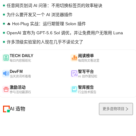
任意网页划词 AI 问答：不用切换标签页的效率秘诀
为什么要开发又一个 AI 浏览器插件
🔥 Hot-Plug 实战：运行期管理 Solon 插件
OpenAI 宣布为 GPT-5.6 Sol 调优，并让免费用户无限用 Luna
许多顶级实验室的人现在几乎不读论文了
TECH DAILY
阅读榜单
每日内容报纸化
每周热文看这里
DevFM
智写平台
当天资讯听着看
AI 创作更轻松
激励活动
智库报告
参与活动赢源石
行业技术报告
AI 造物
更多造物项目