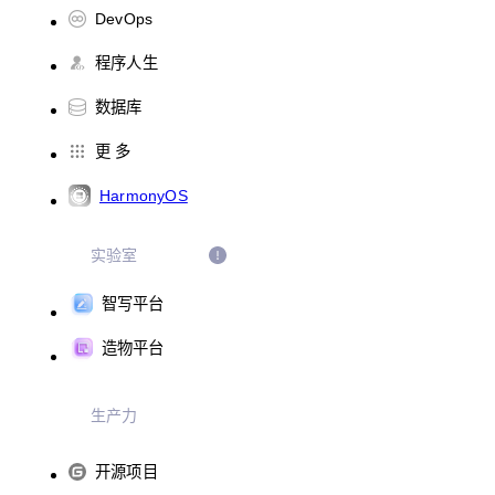
DevOps
程序人生
数据库
更 多
HarmonyOS
实验室
智写平台
造物平台
生产力
开源项目