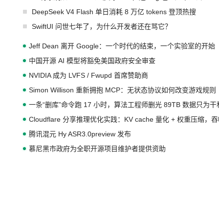
DeepSeek V4 Flash 单日消耗 8 万亿 tokens 登顶热搜
SwiftUI 问世七年了，为什么开发者还在骂它？
Jeff Dean 离开 Google：一个时代的结束，一个实验室的开始
中国开源 AI 模型将豁免美国政府安全审查
NVIDIA 成为 LVFS / Fwupd 首席赞助商
Simon Willison 重新拥抱 MCP：无状态协议如何改变游戏规则
一条“删库”命令跑 17 小时，算法工程师删光 89TB 数据只为
Cloudflare 分享推理优化实践：KV cache 量化 + 权重压缩
腾讯混元 Hy ASR3.0preview 发布
慕尼黑市政府为全职开源项目维护者提供资助
Cloudflare Computer 开源：你的 Agent 需要一台电脑，而
OpenAI 公开邮件和聊天记录回应苹果诉讼，称“Apple is getting th
FFmpeg 9.0 发布：代号“Lei”，以此纪念中国开发者雷霄骅
梁文锋被扒出早年微博小号，孤身前往无人区来一场相当 deep 的 