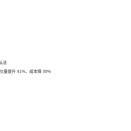
干私活
，吞吐量提升 41%，成本降 30%
不是一个容器
is wrong”
O
seek 旅行