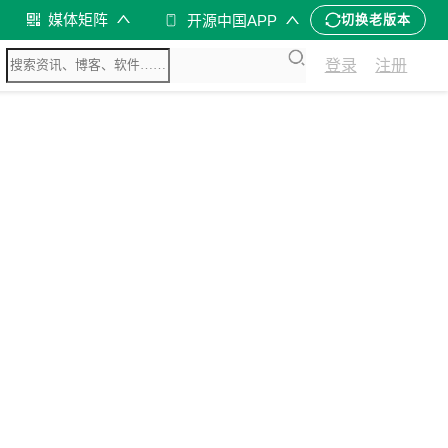
媒体矩阵
开源中国APP
切换老版本
登录
注册