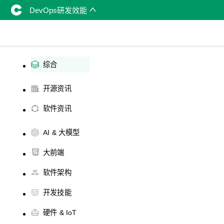
DevOps研发效能
综合
开源资讯
软件资讯
AI & 大模型
大前端
软件架构
开发技能
硬件 & IoT