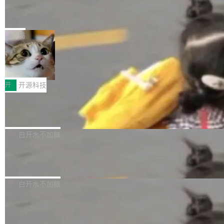
能表现。 在核心规格方面，B850 AO...
码、把关发版这两道关，还得靠人肉扛。 V5.0
竹知了：一个零依赖的单文件 HTML，
方式，以优化查询性能和吞吐量，减少集群中的
把儿时竹蝉玩具搬进浏览器
想让 AI 一起盯。
磁盘寻道和网络调用。 Dgraph v25.4.0 现已发
竹知了（zhuzhiliao）是那种小时候路边摊上几
布，具体更新内容包括： feat(zero)：Zero 现
块钱的玩意儿——一根小竹签，一个竹筒，一头
局
支持 --security superflag（token=...;whitelist
系着涂了松香的线。甩起来，竹膜震动，发出“哇
=...），与 Alpha 版本的格式一致，并据此对其
30倍效率升级：解锁医学影像数据要素
——哇”的蝉鸣声。实物越来越难找了，有开发者
价值化的真实路径
管理 HTTP 端点进行授权。 <blockquote> <p>
把它做成了 Web 玩具，放在 zhuzhiliao.imsai.c
完成一例腹部CT影像标注，张医生过去需要约1
<span><strong>警告：</strong>&nbsp;Zero
c 上，并在 GitHub 开源。 玩法很简单：按住屏
20个小时。他必须在数百张连续影像上，一笔一
开
开源科技
的 admin ...
幕画圈，或者直接甩手机。页面会实时显示转速
笔勾画边界，一层一层识别肌肉组织。如今，使
（圈/秒），声音来自真实竹知了录音的 1.72 秒
Apache Dubbo-go v3.3.2 正式发布
用东软飞标医学影像标注平台，同样的工作缩短
采样，无缝循环。音频解码失败时，还有一套合
至4小时，效率提升30倍。 这组数字背后，改变
这个版本面向生产环境，重心在内核稳定性。我
成兜底——锯齿波振荡器模拟脉冲，并联带通共
的不只是速度，而是把医学影像转化为AI能力的
们彻底收敛了旧配置体系，扩展了 Triple 协议与
白开水不加糖
振峰模拟竹膜和筒腔共鸣。 技术细节上，物理引
路径真正打通了。 大型医院积累的影像数据规模
泛化调用能力，加强了应用级元数据和服务治
擎是绳系质点模型：重力、弹性绳（只拉不
庞大，但不能直接用于训练模型。器官、病灶和
Calibre 9.12 发布，功能强大的开源电
理，同时集中修了并发安全、资源泄漏和热路径
推）、空气阻力，1/240 秒定步长积...
子书工具
组织边界，必须由专业医生逐层识别、标记和校
性能问题。
Calibre 开源项目是 Calibre 官方出的电子书管
正，才能成为机器能理解的高质量数据。医学影
理工具。它可以查看，转换，编辑和分类所有主
白开水不加糖
像AI落地最昂贵的环节，不是算法，是专业医生
流格式的电子书。Calibre 是个跨平台软件，可
的时间。 张医生是某三甲医院放射科副主任医
SwiftUI 问世七年了，为什么开发者还
以在 Linux、Windows 和 macOS 上运行。 Cal
师，牵头一项腹部肌肉影像课题。他需要在数百
在骂它？
ibre 9.12 现已正式发布，此次更新内容如下：
Yakov Manshin 发了一期长达 40 分钟的 YouT