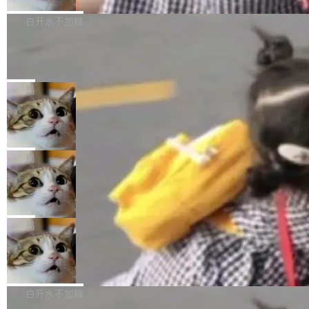
来自中国开发者雷霄骅（Lei Xiaohua）。 对于
外媒近日曝光了亚马逊的多份内部报告显示，AI
P9 patch03及以上版本。 *升级路径：设置 > 搜
很多中国音视频开发者而言，这个名字并不陌
导致公司在多个项目上超支。《金融时报》报道
白开水不加糖
索“软件更新” > 检查更新，即可搜索新版本，下
生。十年前，他通过大量中文技术文章、源码分
称，仅一个项目的成本超支就高达 180 万美元
载安装完成升级即可。 没有...
析和开源示例，让一代开发者第一次真正理解 F
Hugging Face CEO 发声：中国正在开
（约合人民币 1215 万元）。 具体来说，一名工
源模型上碾压我们
Fmpeg，也成为很多人进入音视频开发领域的
程师借助 Anthropic 旗下 Claude Sonnet 模型
"他们正在开源模型上碾压我们。" Hugging Fac
“启蒙老师”。 而今年，恰好是雷霄骅离世十周
编写程序，目标是完成电商平台作者信息与商品
e CEO Clément Delangue 在 CNBC 的采访里
局
年。FFmpeg 社区最终选择用一个大版本的名
列表的数据匹配 —— 一项常规的数据处理任
没有拐弯抹角。他说中国正在赢得 AI 竞赛，而
字，留下了这份纪念。 雷霄骅曾是中国传媒大学
务，最终却产生了 180 万美元的账单，实际支出
当 AI agent 把源码变成了最好的扩展系
且按目前的速度，中国 AI 工具预计在今年底或
数字电视技术方向的博士生，长期从事视频、音
统，开发者工具必须开源
超出原定预算 860%。 更令人意外的是，该项目
2027 年就能追上美国前沿实验室的水平。 Dela
五年前，David Crawshaw 问过很多软件工程师
频技...
最终并未成功落地，而高额算力消耗持续运行长
ngue 把原因归结为一件事：开放协作。中国的
一个问题：你写过什么给自己用的程序？答案几
局
达 5 个月，公司直到财务对账时才察觉异常。这
AI 开发者在一个共享和协作的生态里加速迭代，
乎都是没有。工程师们整天用别人写的程序写程
意味着一个无人看管的 AI 程序，在近半年时间
而美国模型厂商在"闭门造车"。他的原话是 "buil
DeepSeek Harness 宣布内测邀请，全
序给别人用。偶尔有人自己写个博客系统、智能
里日夜不停地"烧钱"。 复盘显示，...
网最大规模开源 Agent 路演现场诞生
ding in silos"——各自为战，互不通气。 这个判
家居控制、家庭实验室，都算稀奇事。 Crawsh
一条内测招募帖，发出去的时候大概没人想到它
断从他嘴里说出来分量不同。Hugging Face 是
aw 是 Shelley 的作者，一个开源 AI coding age
会变成一场开源 Agent 生态的路演。 8月1日，
局
全球最大的开源 AI 平台，上面跑着上百万个模
nt。他最近在博客上写了一篇文章，核心论点很
DeepSeek Harness 团队负责人崔添翼（tiany
型。谁在开源赛道上领先，...
简单：开发者工具必须开源。 理由不是传统的自
商汤 SenseNova U1.5-Lite-Preview
i）在 X 上发帖： 「如果你是 Agent Harness 相
开源
由软件情怀，而是一个跟 AI agent 直接相关的
关开源项目的开发者，希望参加 DeepSeek Har
商汤科技宣布面向社区开源轻量级统一多模态模
技术判断。 两行 prompt 就能个性化任何软件 C
ness 的内测，可以回复或私信联系我。请附上
型的预览版本 SenseNova U1.5-Lite-Preview。
白开水不加糖
rawshaw 给出了两个 prompt。 第一个： "下载
GitHub id 以及开源代表作。」 DeepSeek 曾在
公告称，SenseNova U1.5-Lite-Preview并非简