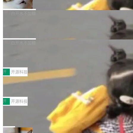
准 AI 能力认知
撑庞大支出的资金来源却呈现出截然不同的面
sh | bash 安装一个能在大项目里自动规划、写
机器出题的前提，是让机器拥有全局视野。整个
貌。数据显示，微软和 Meta 主要依托充沛的经
代码、验证结果的 AI 终端工具。 据介绍，Muse
构建流程可以分为四个环节：建图 → 控制难度
白开水不加糖
营现金流来覆盖资本开支，其资本支出覆盖率分
Code 是 Meta 的编程 agent 产品。它和市场上
→ 质量把关 → 数据概览。
别达到155% 和106%;而SpaceXAI的经营现金
已有的终端编程 agent 在设计理念上有几个明显
腾讯开源 UCL-MPComm 通信库
流仅能覆盖资本开支的12...
的差异点。 异步后台 agent：Muse Code 有一
腾讯网平团队宣布开源了 UCL-MPComm 通信
个主 agent 循环，外加一组后台 agent。这些后
库，并将作为transport接入Mooncake TENT。
白开水不加糖
台 agent...
该通信库针对AI Memory池化场景的数据传输需
CoStrict入选工信部2025人工智能应用
求进行了深度优化，能够实现数据中心内大规模
典型案例
计算节点间多种内存类型的高性能通信。 UCL-
近日，工信部科技司公示《2025人工智能应用典
MPComm将作为一种传输引擎接入Mooncake T
型案例入选名单》，深信服“面向企业研发场景的
开
开源科技
ENT，实现零拷贝传输性能提升30%、非零拷贝
开源 AI 编程平台 CoStrict 应用”凭借卓越的技术
深信服AI算力网关入选工信部人工智能
传输性能最高提升5倍。UCL-MPComm底层基
创新与落地成效成功入选。 全链路私有化部署，
应用典型案例！
于自研UCL-Engine通信引擎，后续腾讯网平将
助力企业AI研发安全落地 当前，越来越多企业已
前不久，工业和信息化部正式发布《2025年人工
持续开源更多基于UCL-Engine的高性能通信组
经开始引入 AI Coding 工具，通过调用公有云模
智能应用典型案例名单》，集中展示人工智能在
开
开源科技
件。 腾讯网平团队在UCL-MPComm中实现了一
型或企业内部部署模型提升研发效率。但随着 AI
各领域的应用成果，覆盖技术底座、行业赋能、
个独立于业务线程的全局通信引擎（Engine），
Coding 从个人辅助工具逐步走向团队级、组织
Jeff Dean 离开 Google：一个时代的结
产品应用、支撑保障、专题等五大方向。深信服
并实...
束，一个实验室的开始
级应用，企业在规模化落地过程中，对安全性、
AI算力网关（AI创新平台）成功入选！ 随着各行
Google 员工编号 20。MapReduce 作者之一。
可控性和代码质量提出了更高要求。 首先是数据
各业的Agent走向规模化建设，算力构成形态逐
Bigtable 作者之一。TensorFlow 的作者之一。
局