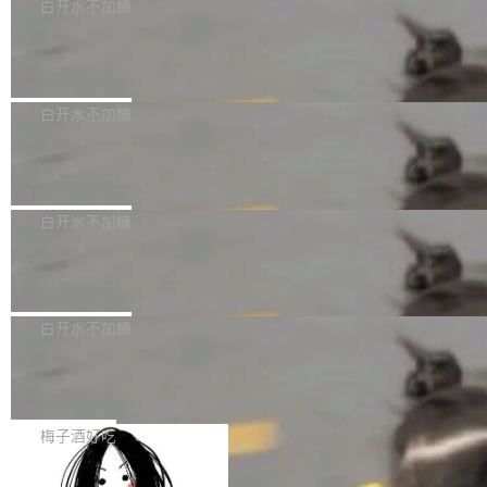
可以用来分析、提炼、审阅、建议，但不能用来
有限公司披露IPO发行价格及战略配售结果，杭
白开水不加糖
创作。 具体来说，LLM 生成的代码可以提交，
州深度求索人工智能基础技术研究有限公司（De
Docker 29.7.2 发布
但必须满足五个条件：预先安排、非关键、高质
epSeek）获配93.3399万股，按150.8元/股发行
量、充分测试、充分审查，并且必须披露。LLM
价格计算，认购金额约1.41亿元，股份锁定期为
Docker 29.7.2 现已发布，具体更新内容如下：
不得生成涉及安全性的关键变更，除非作者本身
36个月。 公告显示，本次宇树科技战略配售对
Bug fixes and enhancements 修复多次传递同
白开水不加糖
就是领域专家。即使如此，政策也"强烈不建
象主要包括长期投资机构、与公司业务具有战略
一环境变量时，docker service create和docker
议"这么做。 对于不披露的情况，审核者可以直
合作关系或长期合作愿景的大型企业、科创板保
Apache Fluss 毕业成为顶级项目
service update会发生 panic 的问题。docker/cl
接关闭 PR，无需解释。 政策作者 Jynn Ne...
荐人跟投子公司，以及公司高级管理人员和核心
i#7145 修复了 Docker Engine 29.7.0 中引入的
今年 7 月，Apache Fluss 的毕业提案在 Apach
员工参与设立的专项资产管理计划。其中，Dee
一个回归问题，该问题导致拉取镜像时会拒绝包
e 孵化器项目管理委员会（IPMC）投票中获得
白开水不加糖
pSeek作为与宇树科技具备战略合作关系的企
含绝对 hardlink 目标的镜像（此类镜像由某些镜
全票通过，随后获 Apache 软件基金会董事会批
业，获配股份数量占本次发行数量的2.31%。 除
像构建工具生成）。moby/moby#53305 修复了
马斯克 AI 百科项目 Grokipedia 被曝数
准。今天，Apache 软件基金会正式宣布 Apach
DeepSeek外，腾讯旗下上海启善投资有限公司
月未更新
Docker Engine 29.7.0 中引入的一个回归问
e Fluss 孵化毕业，成为 Apache 顶级项目（TL
埃隆·马斯克推出的AI百科项目 Grokipedia 被曝
获配9...
题，该问题可能导致在旧版 Linux 内核...
P）！这一里程碑不仅标志着 Fluss 迈入新的发
长期停止内容更新，未能实现其作为“AI版维基百
白开水不加糖
展阶段，也将进一步推动流式存储、实时湖仓与
科”替代品的目标。 据 Lawfare 最新调查，自今
AI 数据基础加速融合，为实时数据基础设施的发
Solon I18n：三种解析器，零样板代码
年4月以来，Grokipedia 页面更新功能基本停
展开启新的篇章。
滞，过去三个月内没有任何条目完成更新，用户
如果你在 Spring Boot 里做过国际化，流程大概
提交的编辑请求也长期处于待处理状态。 Groki
是这样的：配 MessageSource 的 Bean、写 R
梅子酒好吃
pedia 于去年底上线，定位为由人工智能生成内
eloadableResourceBundleMessageSource、
容的百科平台，被马斯克视为传统众包百科网站
Apache Doris 4.1 全面增强 Iceberg：
声明 LocaleResolver、注册 LocaleChangeInt