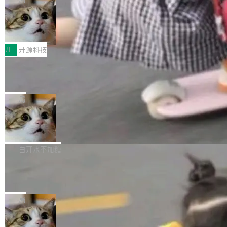
哪些组合有效，作者说，你得靠"文档、校验、或
有科技公司做的一样。只不过，实际上它不一
Workers 和 Durable Objects 的守护进程。 设
者部落知识"。 换个写法。Rust 的 enum，两个
样。这是 Sandstorm.io 的重制版，我十年前的
鲁大师7月新机性能/流畅/AI榜：vivo夺
计思路很直接：每个对象是一个独立的 SQLite
变体：Switchable...
性能、流畅双第一，三星Galaxy Z系列
那个创业公司。不同的是，这次它构建在 Cloudf
数据库，按名称寻址，复制到你自己的 S3 兼容
2026年7月的手机市场，由于存储等硬件成本暴
新折叠缺席
lare Workers 上——我花了九年时间搭建的平台
存储库里。节点之间只通过这个存储库协调——
增，手机厂商的日子也不好过啊，新机速度明显
开
开源科技
——并且深度集成了 AI。这基本上是我十年秘密
没有控制平面，没有共识协议。每个对象自带一
放缓，因此硝烟味淡了许多。新机参数规格除开
计划的顶峰。 十年前，Ken...
个小型数据库，应用天然按分片构建，单个数据
Zed 推出 DeltaDB，一个记录 commit
高价的三星折叠（三星Galaxy Z Fold8 Ultra / Z
之间所有操作的版本控制系统
库的竞争和爆炸半径问题在设计层面就被消除
Fold8 / Z Flip8）外，其余要么是中低端机器，
Zed 编辑器团队发布了新项目——DeltaDB，一
了。 闲置的 cell 会休眠到几乎不占资源。当 cel
例如iQOO Z11i、REDMI Note 17、REDMI No
个在 git commit 之间记录每一次编辑操作的版
局
l 迁移或唤醒时，新宿主从 S3 恢复 SQLite 数据
te 17 Pro、OPPO K15，要么是vivo X300 E这
本控制系统。目前处于 Early Access 阶段。 De
库继续执行。存储库是持久化的唯一真相...
样的次旗舰。 Galaxy Z Fold8 Ultra / Z Fold8 /
SpaceXAI 单季资本开支达 183 亿美元
ltaDB 的核心思路直接写在 landing page 最显
Z Flip8三款折叠屏新机均在7月22日发布，且全
眼的位置：「Software is made between com
根据风险投资人Tomer Tunguz 博客（VC 分
部搭载骁龙8 Elite Gen5 for Galaxy，它们本该
mits」——软件是在 commit 之间写出来的。git
析）披露的最新分析与第二季度业绩报告，Spac
白开水不加糖
是7月性...
只记录了你提交的最终状态，但真正的工作过程
eXAI在上个季度的总资本支出飙升至183.7亿美
——打字、删改、试错、agent 对话——都在 co
Meta 发布终端编程 Agent“Muse Cod
元。其中，绝大部分资金被直接用于 AI 领域，
e” 和 Muse Spark 1.2 模型
mmit 之间的空隙里丢失了。 DeltaDB 要做的就
金额高达158.3亿美元，这一单项投入已经逼近
Meta 今天发布了两款 AI 产品：Muse Code，
是把这段空隙补上。 回退到任何一次编辑：Delt
微软同期总资本开支的四成。 与亚马逊、Alpha
一个在终端里运行的编程 agent；Muse Spark
局
aDB 捕获 commit 之间的每一次操作，...
bet、微软以及 Meta 等传统科技巨头相比，Spa
1.2，驱动这个 agent 的新模型。一句话概括：
ceXAI的资金消耗速度尤为引人瞩目。然而，支
美团开源 LoHoSearch，用知识图谱校
你可以用 curl -fsSL https://dev.meta.ai/install.