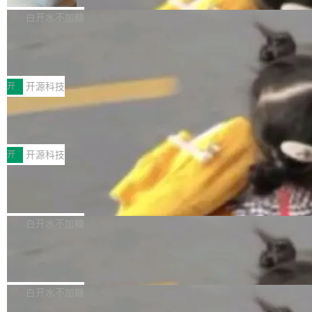
V ...
注意这是 OpenCode 一家的消耗。 OpenCode
作系统的第十八个主要版本。 自 NetBSD 10.1
白开水不加糖
是 Anomaly 出品的 AI 编程工具，套餐 10 美元/
以来的变化 更新亮点： 新增对 RISC-V 处理器
月。用户交了 10 美元，就能用 DeepSeek Flas
2026 ChinaJoy鸿蒙游戏增长臻享会举
架构的支持。NetBSD 11.0 是首个支持 64 位 R
办，鲸鸿动能系统呈现游戏行业解决方
h 随便写代码，按网友说法：「怎么使劲用也用
ISC-V 平台的稳定版本，涵盖一系列基于 StarFi
8月1日，2026 ChinaJoy期间，鸿蒙游戏增长臻
案
不完。」5T 来自免费额度，3T 来自 Go...
ve JH71XX 的设备，例如 VisionFive 2、PINE
享会在上海举办。鸿蒙生态的全场景智慧营销平
开
开源科技
64 STAR64，以及 QEMU。 增强了对 POSIX.1
台鲸鸿动能协同华为游戏中心，面向游戏行业开
-2024 和 C23 编程接口标准的兼容性。 compat
技嘉X3D系列再添新成员 B850 AORU
发者及生态伙伴，系统呈现了平台在游戏领域的
S ELITE X3D主板强化性能体验
_linux(8) 增强了对 Linux 系统调用的支持，包
完整能力版图——从IAP高价值用户的全周期经
面向AMD Ryzen X3D处理器玩家，技嘉X3D系
括 epoll（围绕 kqueue 实现）、POSIX 消息队
营、到IAA游戏的“买变一体”正循环、再到联运与
列主板阵容迎来新成员——B850 AORUS ELITE
开
开源科技
列、...
广告协同的全链路经营闭环，以及面向全球市场
X3D。作为面向主流高性能平台打造的全新主板
的出海增长布局。 华为终端云业务商业化销售负
Zadig v5.0 发布：AI 发布专员与 AI 审
产品，B850 AORUS ELITE X3D延续技嘉在X3
查专员上线
责人在开场致辞中表示，游戏开发者的核心诉求
D平台优化上的技术积累，旨在为游戏玩家带来
我们团队这几天最大的卡点不是 AI 写得不够
已不再是“多一个投放渠道”，而是一套能够持续
更稳定、更高效的装机选择。 B850 AORUS ELI
好，是 AI 写得太好了。 好到审查排期从两天的
白开水不加糖
驱动增长的体系。截至目前，搭载HarmonyOS
TE X3D基于AMD AM5平台打造，支持AMD Ry
活儿拖成了五天。PR 一堆起来没人敢合，发布
6的终端设备已突破7000万台，注册开发者数量
zen 9000/8000/7000系列处理器，并针对X3D
Dgraph v25.4.0 发布，具有图形后端的
窗口推了又推。好到合进 main 分支的代码，我
已突破 1100 万。随着鸿蒙生态汇聚越来越多的
原生 GraphQL 数据库
处理器特性进行平台级优化。其搭载X3D鸡血模
们自己都没看完。 这事不是个例。GitLab 调研
Dgraph 是一个水平可扩展的分布式 GraphQL
高质量游戏...
式2.0，可根据不同使用场景释放处理器潜力，
过 1528 名开发者，85% 说 AI 把瓶颈从写代码
数据库，有一个图形后端。作为一个原生的 Gra
白开水不加糖
帮助玩家在游戏与高负载应用中获得更充分的性
转移到了审代码。 写代码有人替你干了。但审代
phQL 数据库，它严格控制数据在磁盘上的排列