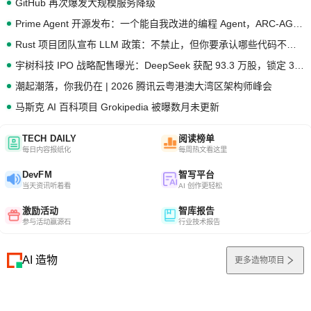
GitHub 再次爆发大规模服务降级
Prime Agent 开源发布：一个能自我改进的编程 Agent，ARC-AGI 3 超越人类专家基线
Rust 项目团队宣布 LLM 政策：不禁止，但你要承认哪些代码不是你写的
宇树科技 IPO 战略配售曝光：DeepSeek 获配 93.3 万股，锁定 36 个月
潮起潮落，你我仍在 | 2026 腾讯云粤港澳大湾区架构师峰会
马斯克 AI 百科项目 Grokipedia 被曝数月未更新
TECH DAILY
阅读榜单
每日内容报纸化
每周热文看这里
DevFM
智写平台
当天资讯听着看
AI 创作更轻松
激励活动
智库报告
参与活动赢源石
行业技术报告
AI 造物
更多造物项目