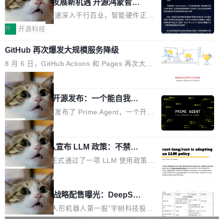
或造假。问题是，作为读者，如果你筛选出那些
共商智能硬件发展新机遇 开源鸿蒙智能
的早期工程师之一，在 Grok 训练基础设施团队
度,案例厚度、全域覆盖、多线协同...
硬件开发者日杭州站即将举行
看起来最令人兴奋的论文，那它们大部分都是过
工作过。近日他在 X 上发了一条帖子，列出了他
随着万物智联加速深入千行百业，智能硬件正从
度宣传的。」 这才是真正的痛点。不是所有论文
认为现代 AI 领域最重要的三个开源项目。 第一
单点设备迈向智能化、网联化、协同化发展。作
开
开源科技
都有问题，是最吸引眼球的那批论文最有问题。
个名字毫无悬念：Flash Attention 2。 Hieu 的
为面向全场景、跨终端的分布式操作系统，开源
他引用的帖子来自 Mathew Shen，一位 ICLR 2
理由很具体。FA 系列不需要解释，但 FA2 是他
GitHub 再次爆发大规模服务降级
鸿蒙通过统一技术底座和分布式能力，为不同类
026 的读者：「看了篇 ...
认为最重要的一个——复杂度恰到好处，刚好能
型智能设备的开发、连接与互联提供关键支撑，
8 月 6 日，GitHub Actions 和 Pages 再次大规
驱动你去学 CuTe，但还没被那些"邪恶的" Hopp
也为产业链企业探索产品创新与商业增长打开新
模服务降级，Actions 完全不可用超过 5 小时，
局
er++ 优化所淹没，足够容易修改和适配。 更关
的空间。 8月14日，开源鸿蒙智能硬件开发者日
webhook 停发，连自托管 runner 也因调度层故
键的是 FA2 的持久性...
（OHDD：OpenHarmony Hardware Develope
Prime Agent 开源发布：一个能自我改
障无法工作。Pages、Copilot code review、C
进的编程 Agent，ARC-AGI 3 超越人类
r Day）将在杭州启航。活动面向智能硬件产业
opilot coding agent 全部受影响。从检测到完全
Prime Intellect 发布了 Prime Agent，一个开源
专家基线
链企业和开发者，邀请行业专家与资深技术顾
恢复，大约 12 小时。 这是 2026 年 8 月的第六
的编程 Agent Harness，核心设计围绕两个抽
局
问，围绕开源鸿蒙技术能力、设备适配、芯片适
起事故，其中四起与 AI/Copilot 服务相关。 Git
象：Recursive Language Model（RLM）和 C
配、功耗与稳定性调优、兼容性测评及统一互联
Hub 员工 kdaigle 在 HN 讨论中贴出了一组数
Rust 项目团队宣布 LLM 政策：不禁
ontinual Harness。在 ARC-AGI 3 基准测试
等内容展开系统讲解和实战交流，帮助企业进一
止，但你要承认哪些代码不是你写的
据：2025 年全年 10 亿次 commit。现在，每周
上，Prime Agent + Opus 5 的组合达到了 95.
Rust 语言项目正式通过了一项 LLM 使用政策，
步了解开源鸿蒙在智能...
2.75 亿次，全年预计 140 亿次。GitHub...
5% RHAE Best@1，超过了 ARC 报告的人类专
覆盖 rust-lang/rust 单一仓库的代码贡献。这不
局
家基线 95.4%。 不是又一个 coding agent 包装
是项目级别的官方立场，目前由五个团队采纳，
宇树科技 IPO 战略配售曝光：DeepSe
器 Prime Agent 的架构和市面上大多数 coding
但它可能是主流开源项目中关于 AI 辅助贡献最
ek 获配 93.3 万股，锁定 36 个月
agent 有本质区别。大多数 agent harness 的设
细致的一份规则。 政策的核心只有一句话：LLM
8月6日晚间，“人形机器人第一股”宇树科技股份
计是基于早期模型的能力—...