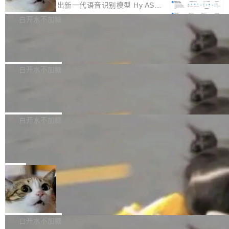
颈。 代码仓深度理解服务（以下简称" CodeBas
的账号密码进入A集群，输入了一条被程序员圈
存永远不够用。 Cloudflare 的 Workers AI 团队
腾讯混元正式推出新一代语音识别模型 Hy ASR
e深度理解服务"）是华为云码道（CodeA...
称为"删库跑路"的命令——最高管理员权限、无
一直在跑这些模型的推理。他们在官方博客上发
3.0preview。基于最新一代大语言模型 Hy3 的
白开水不加糖
需确认、强制递归删除。17个小时后，运维人员
了一篇技术文章，详细拆解了三种让大模型在 G
语言理解能力，以及融合了高精度语音识别与深
发现异常并中止进程时，89TB数据已经没了。
Pale Moon 34.3.2 发布，苍月浏览器
PU 上跑得更省、更快的技术手段——KV cache
度语义理解能力，实现了语音识别能力的全面升
删掉的是AI游戏部门的全部开发文件，包括公司
量化、模型权重压缩、以及共享 KV cache 的完
级。 根据介绍，Hy ASR3.0preview 目标在于：
Pale Moon 34.3.2 现已发布，这是一个安全更
自研的多个文生3D和...
整性保护。效果是：吞吐量提升 41%，每 token
让语音识别不再只是听清，而是真正听懂。通过
新和少量网页兼容性修复版本。 Changes/fixe
白开水不加糖
成本降低 30%，精度不变。 FP8 省的不仅是显
先理解你的语境和意图，再把准确的文字直接给
s： 实现了URL.Parse()便捷功能 对浏览器内部
存 KV cache 是推理时最吃显...
PostgreSQL 18/19 新特性深度解读
到你。从“逐字转写、单点优化”演进为“理解语
函数添加了多项边界检查，以避免潜在的越界访
境、兼容场景、一键直出”。 Hy ASR 3.0 previe
问、下溢和溢出。（DiD） 修复了加载和解析内
演讲者分享了一个有趣的实践：面对 PG 18 已
w 不要求标准普通话，方言识别覆盖粤语、吴语
容提供的字体时出现的几个问题 为避免音频加
发布的 Release Notes，他利用 AI 工具（如 Co
白开水不加糖
等 10 大方言片区和 20 余个二级小片区。在开
载、处理和播放过程中可能出现的一系列错误，
pilot）对数千条 commit 日志进行自动分析，先
源评测集中，Hy ASR 3.0 preview 在多语种的
对音频采样频率设定了下限 采样率低于 8kHz
慕尼黑市政府为全职开源项目维护者提
让模型总结出三十余条潜在特性，再逐条要求生
WER（...
供资助
（通常被认为是 "telephone"/"walkie-talkie" 音
成详细解释和代码校验，最终筛选出对用户体感
"在过去大约 10 年的大部分时间里，libexpat 的
质的最低采样率）的音频格式将被拒绝 修复了 C
最强的若干项。对于尚未正式发版的 PG 19，则
维护工作一直与我的日常工作、家务、社交生活
局
SS 圆角虚线样式中可能存在的问题 如果表单中
通过拉取过去一年内（从 PG 18 Beta1 时间点
和休闲娱乐竞争时间。" 这是 libexpat 维护者 S
的图像元素不在同一个子树中，则它们将不再关
至今）的所有 commit，同样交由 AI 分析提炼。
Firefox 153.0.3 发布
ebastian Pipping 写在博客里的话。8 月 4 日，
联 加...
经过人工复核，准确度令人满意。这一方法也为
他宣布了一个新消息：从 2026 年 8 月 1 日起，
Firefox 153.0.3 现已发布，具体更新内容如
社区爱好者提供了高效跟踪新版本的思路。
他可以全职维护 libexpat 了，最长 6 个月。发
下： New Smart Window 包含多项增强功能：
白开水不加糖