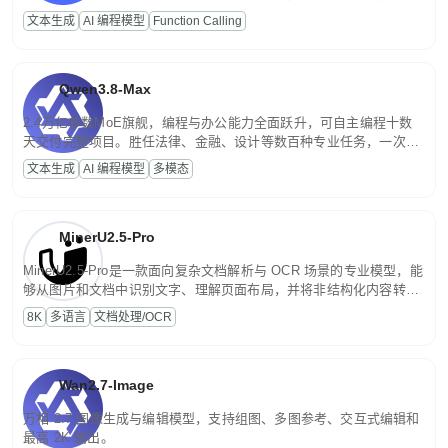
高并发、轻量化任务，适合日常对话、内容创作、基础 RAG、批量
文本生成
AI 编程模型
Function Calling
文案处理等普惠刚需场景。
Qwen3.8-Max
2.4万亿参数MoE旗舰，编程与办公能力全面跃升，可自主编程十数
天交付完整项目。胜任法律、金融、设计等数百种专业任务，一次对
话端到端交付生产级成果。原生视觉理解贯穿规划、执行与验证全流
文本生成
AI 编程模型
多模态
程，支持超长文档与长视频的深度语义解析。长程任务中自主规划与
闭环迭代，持续进化。
MinerU2.5-Pro
MinerU2.5-Pro是一款面向复杂文档解析与 OCR 场景的专业模型，能
够从图片和文档中识别文字、理解页面布局，并将非结构化内容转换
为便于存储、检索和二次处理的结构化结果。
8K
多语言
文档处理/OCR
Wan2.7-Image
万相 2.7 图像生成与编辑模型，支持组图、多图参考、交互式编辑和
最高 2K 输出。