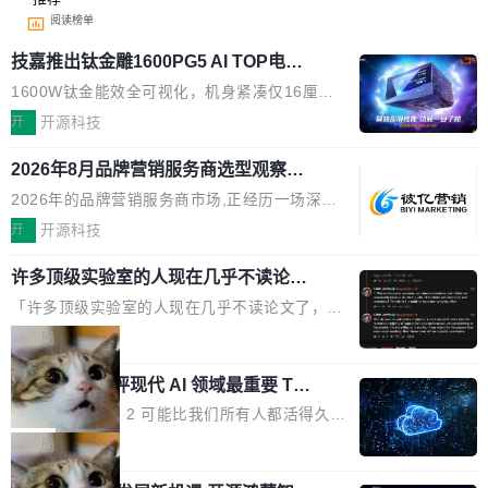
阅读榜单
技嘉推出钛金雕1600PG5 AI TOP电
源：为发烧级主机与本地AI算力打造旗
1600W钛金能效全可视化，机身紧凑仅16厘米
舰供电方案
继2026台北电脑展首度亮相后，技嘉科技近日正
开
开源科技
式发布钛金雕1600PG5 AI TOP电源。这款高端
2026年8月品牌营销服务商选型观察：
电源专为发烧级DIY主机与本地AI算力平台打
从流量思维到品牌资产思维的范式转移
造，整机长度仅16厘米，提供1600W额定功率
2026年的品牌营销服务商市场,正经历一场深刻
与80PLUS钛金能效；支持ATX 3.1与PCIe 5.1
的价值重构。全球全案品牌代理机构市场从2025
开
开源科技
规范，结合服务器级元件、完善供电线材与内置
年的83.1亿美元增长至2026年的86.6亿美元,年
实时LCD监控屏，可充分满足当下高阶PC主机
许多顶级实验室的人现在几乎不读论文
复合增长率达5.44%,预计2032年将突破120亿美
了
的严苛使用需求。 澎湃功率，紧凑机身 钛金雕1
元。数字广告与公共关系相关服务市场更是从20
「许多顶级实验室的人现在几乎不读论文了，而
600PG5 AI TOP具备强悍输出功率，同时实现
25年的8463亿美元扩张至2026年的8763亿美
且他们认为 ICLR/ICML/NeurIPS 充斥着大量过
局
机身尺寸大幅精简。整机长度仅16厘米，属于同
元。数字的背后是一个清晰的事实——品牌对专
度宣传和欺诈。」 OpenAI 研究员 Keller Jorda
功率段机身尺寸十分紧凑的1600W电源产品。小
业化营销服务的需求从未如此迫切。 但市场扩容
xAI 前工程师评现代 AI 领域最重要 Top
n 这条推文引发了广泛讨论。他不是在说风凉
巧机身有效提升市面主流标准A...
3 开源项目
的同时,服务商的竞争逻辑正在改变。2026年Top
话，他是说出了一个圈内人尽皆知但很少公开捅
Flash Attention 2 可能比我们所有人都活得久。
Agency年度合辑的观察指出,“产品”这个离消费
破的事实。 Jordan 随后补充了一句软化声明：
这句话不是来自某个技术博客，而是出自 Hieu
局
者最近的载体,在整个品牌营销层面的权重显著变
「我不认为这些会议上大部分论文都在过度宣传
Pham 的一条推文。Hieu Pham 是谁？他是 xAI
高了。全域营销服务商的竞争正在从规模转向深