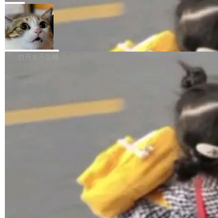
张CT影像上完成像素级精细分割，让系统"...
新功能 macOS：在 Connect/Share 按钮中添加
ube 视频，标题是"SwiftUI 七年后：一个平庸的
局
通过 AirDop 共享书籍的功能 Content server：
故事"。视频核心观点很简单：SwiftUI 发布七年
支持可向服务器后端添加新端点的插件 Edit boo
DBeaver 26.1.4 发布
了，仍然像一个永久公测版。 Manshin 从数据
k：Compress images：添加将 GIF 图像转换为
流、布局系统、API 稳定性、性能、跨平台五个
DBeaver 是一个免费开源的通用数据库工具，适
JPEG/WebP 的选项 ToC Editor：添加一个按
维度逐一批判了 SwiftUI。最让人印象深刻的一
用于开发人员和数据库管理员。DBeaver 26.1.4
白开水不加糖
钮，用于对目录中的条目进...
个论据是：苹果官方的 SwiftUI 教程项目 Land
现已发布，具体更新内容包括： AI 助手： <ul st
marks，用最新 Xcode 在最新 macOS 上构建
yle="margin-left:0; margin-right:0"> <li><span
运行，出来的效果是坏的——侧边栏按钮大小不
style="color:#000000">现在可以通过键盘访问
加载更多
一，界面错位。他说这个问题"两年前就发现了，
AI 聊天功能（添加了一些快捷键）</span></li>
至今没变"。 数据流方面，Manshin 指出 SwiftU
<li><span style="color:#000000">新增了始终
I 的属性包装器演进史...
在新 SQL 控制台中打开 AI 生成的脚本的功能</
span></li> <li><span style="color:#000000...