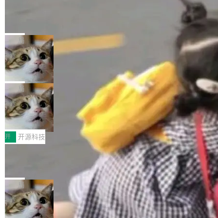
工资的是慕尼黑市政府。 libexpat 是一个 C99
<ul> <li>现在建议列表会显示更多结果，方便用
编写的流式 XML 解析器，MIT 许可证。和 libx
Cloudflare Computer 开源：你的 Age
户查找历史记录和切换到已打开的标签页。（<a
nt 需要一台电脑，而不是一个容器
ml2 一样，它是世界上使用最广泛的 XML 解析
href="https://bugzilla.mozilla.org/show_bug.c
Cloudflare 开源了名为 @cloudflare/computer
库之一。你的操作系统、浏览器、无数的基础设
gi?id=2019042">Bug&nbsp;2019042</a>）</l
的 npm 包。项目的核心论点是：容器不适合 Ag
局
施软件，很可能都在用它。而过去十年，维护它
i> <li>现在，助手可以直接使用 Exa 的网络搜索
ent 计算。真正适合的，是 Isolate。 Cloudflare
的人一直在用业余...
结果回答问题，而无需将问题转交给搜索引擎。
OpenAI 公开邮件和聊天记录回应苹果
工程师在这件事上没什么可谦虚的——他们用 W
诉讼，称“Apple is getting this wron
（<a href="https://bugzilla.mozilla.org/show_
orkers 跑了十年 Isolate。用 CEO Matthew Pri
上个月，苹果一纸诉状把 OpenAI 告上法庭，指
g”
bug.cgi?id=204...
nce 的话说：「我们一生都在用 Isolate 运行代
控其挖角苹果前员工并窃取商业秘密。苹果的诉
局
码，而 AI Agent 不需要容器，它们需要的是 Iso
状把 OpenAI 描述成一个系统性地从前东家挖
late。」 容器为什么不合适 容器的问题在于启动
HUAWEI MatePad Edge上架WorkBu
人、套取机密信息的对手。 OpenAI 没发律师
ddy鸿蒙PC版，说话就能干活的AI办公
和销毁都太重了。一个 Agent 要执行的任务可能
函，也没选择庭外沉默。它在官网贴了一篇博
全能AI工作台WorkBuddy鸿蒙PC版上架HUAWE
搭子
只需要几毫秒的 CPU 时间，但容器从冷启动到
文，标题只有六个字：Apple is getting this wro
I MatePad Edge应用市场，直接下载即可使
开
开源科技
就绪要花数秒。如果未来有十...
ng。 然后，它把邮件往来和 iMessage 聊天记
用，与鸿蒙电脑上的体验一致。值得一提的是，
录全贴了出来。 他发错人了 苹果外部律师 Gabr
FFmpeg 9.0 发布：代号“Lei”，以此纪
这是目前市面上唯一支持平板接入WorkBuddy P
念中国开发者雷霄骅
iel Gross 来自 Weil 律所，2 月 23 日下午 5:53
C版的产品，搭载“人机双写”重磅功能——你写
全球知名开源多媒体框架 FFmpeg 今天正式发
给 OpenAI 总法律顾问 Che Chang 发了封邮
你的，AI写AI的，同屏协作互不干扰。一句话让
布了 9.0 版本。这个版本除了带来新一代音视频
局
件，附了一封长信，要求 OpenAI 配合调查前苹
AI帮你干活，现在开启全新体验！ 温馨提示：
处理能力和硬件加速支持之外，还有一个特殊之
果员工带走机密信...
体验WorkBuddy鸿蒙PC版前，请将 HUAWEI M
亚马逊成本失控：AI 写代码烧掉 1215
处：FFmpeg 9.0 的代号是“Lei”。 这个名字，
万元，超预算 860%
atePad Edge 升级至 HarmonyOS 6.1.0.135S