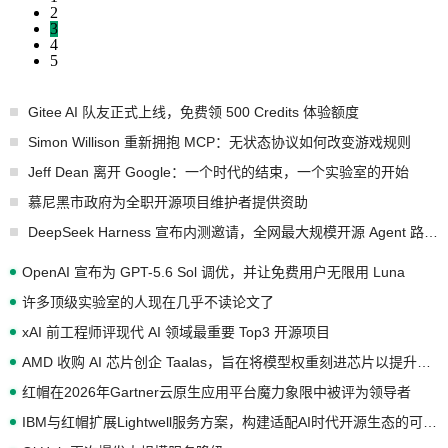
2
3
4
5
Gitee AI 队友正式上线，免费领 500 Credits 体验额度
Simon Willison 重新拥抱 MCP：无状态协议如何改变游戏规则
Jeff Dean 离开 Google：一个时代的结束，一个实验室的开始
慕尼黑市政府为全职开源项目维护者提供资助
DeepSeek Harness 宣布内测邀请，全网最大规模开源 Agent 路演现场诞生
OpenAI 宣布为 GPT-5.6 Sol 调优，并让免费用户无限用 Luna
许多顶级实验室的人现在几乎不读论文了
xAI 前工程师评现代 AI 领域最重要 Top3 开源项目
AMD 收购 AI 芯片创企 Taalas，旨在将模型权重刻进芯片以提升推理性能
红帽在2026年Gartner云原生应用平台魔力象限中被评为领导者
IBM与红帽扩展Lightwell服务方案，构建适配AI时代开源生态的可信基础设施