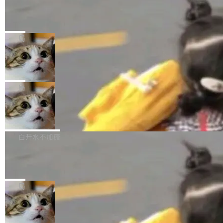
某个软件的源码，在本地构建。修改 agent ...
官方招聘信息中写过一条简洁有力的公式：Mod
Ubuntu 将核心系统包从 deb 转成了 s
单的模型规模升级，而是基于 SenseNova U1
nap
el + Harness = Agent。模型负责理解和推理，
的一次系统性迭代，不仅在同一架构中贯通视觉
Ubuntu 正在把又一个核心系统包从 deb 转为 s
Harness 负责把能力落到真实环境中——调用工
理解、推理、生成与编辑，还仅以 8B-MoT 的轻
nap。这次是 hwctl——一个用来检查 Ubuntu
局
具、读写文件、管理上下文、处理错误、完成闭
量大小，将能力推进到4K、更精细的真实质感、
硬件认证状态的命令行工具。 Canonical 工程师
环。崔添翼招人的标...
更复杂的视觉控制和可持续迭代编辑。 相比 U
Dario Amodei 担心新人来 Anthropic
Alan Griffiths 在邮件列表中说得很直白：「hwc
只为金钱，不为使命
1，U1.5-Lite-Preview 在以下方向上带来了显著
tl 是一个 Ubuntu 专有的包，它和它的依赖项都
顶级 AI 研究员在两家公司之间来回跳，中间只
提升： 原生支持4K图像生成； 更精细的局部纹
是 Ubuntu 专有的，不会用在其他发行版上。」
隔了几天。 Lilian Weng 上周刚宣布因健康原因
局
理、细节与真实世界质感； 更准确的中英文文字
所以 deb 版本的受众实际上为零。既然只有 Ub
离开 Thinking Machines Lab，说自己作为联合
生成与复杂版式组织； 更稳定的图...
untu 用户在用，那用 snap 打包就没什么可纠结
FFmpeg 9.0 发布
创始人的角色「太累了」。几天后，The Inform
的。 从 deb 到 snap 的迁移路径 hwctl 是 rust-
ation 就曝出她将重回 OpenAI，负责递归自我
FFmpeg 9.0 现已发布，包含多项改进。官方更
hwlib 硬件 API 库的一部分，命令行工具负责查
改进方向的研究。她是 Thinking Machines 过
新日志列出的 9.0 版本主要更新内容如下： 扩
白开水不加糖
询 Ubuntu 的硬件认证数据库。...
去一年内第四个离开的联合创始人。 这家由前
展 AMF 色彩转换器 (vf_vpp_amf) 的 HDR 功能
OpenAI CTO Mira Murati 创立的公司，连创始
DeepSeek V4 Flash 单日消耗 8 万亿 t
MP4 muxer 中支持 LCEVC 音轨复用 Playdate
okens 登顶热搜
团队都留不住。 但 Thinking Machines 不是唯
视频编码器和多路复用器 添加 v360_vulkan filt
8 万亿 tokens。一天。一家公司的消耗。 Open
一在人才争夺战中失血的公司。六月，Google
er HE-AAC 960 解码 (DAB+) transpose_cuda
Code 在 X 上发帖：「DeepSeek Flash did 8T
局
连失两员大将：Noam Shazeer 去了 Op...
filter 添加 AMF Frame Rate Converter (vf_frc
tokens on August 1st. 5T of free usage + 3T
_amf) filter SMPTE 2094-50 元数据支持和直
NetBSD 11.0 正式发布
on OpenCode Go.」79.8 万次浏览，连带着 #
通 ProRes RAW VideoToolbox 硬件加速器 AP
DeepSeek一天消耗了8万亿# 上了微博热搜——
NetBSD 11.0 现已正式发布，这是 NetBSD 操