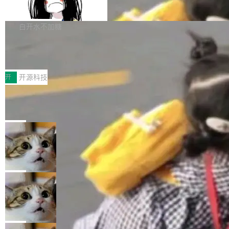
支持 UPDATE、MERGE INTO 与 Iceb
维基百科的替代方案。Lawfare 调查发现，无论
erceptor…五六步之后才能看到第一行翻译文
Apache Doris 4.1 要补齐的，正是缺失的那一
erg V3
热门页面还是低关注度页面，均未出现近期更
本。 Solon 换了个方式。整个 i18n 模块围绕三
半。在已有查询能力的基础上，Doris 进一步支
白开水不加糖
新，相关问题并非局限于特定领域，而是在不同
个解析器、一个注解、一个工具类展开——没有
持了 UPDATE、DELETE、MERGE INTO 等数
主题和访问量页面中普遍存在。 调查人员最初认
XML、没有拦截器注册、没有样板配置。 资源
Testin XAgent：CIO智能测试落地指南
据修改操作、完整的表结构管理与分区演进，以
为，Grokipedia可能只是限...
文件的约定 把文件放到 resources/i18n/ 下： r
及 rewrite_data_files、expire_snapshots 等日
7月30日，TiD2026质量竞争力大会在北京中关
esources/i18n/messages.properties ...
常维护操作，并完整支持 Iceberg V3 格式。
村国家自主创新示范区会议中心开幕。本届大会
开
开源科技
由中关村智联软件服务业质量创新联盟主办，以
让非法状态不可表示：一篇关于 ADT
“智构可信·质创未来——AI原生时代的质量新范
的帖子在 Reddit 火了
式”为主题，直面AI从实验室走向规模化产业落地
有一种东西，一旦用过就回不去了。Alex Fedos
的核心质量命题。会上，《2026智能研发生产力
eev 管它叫"软件设计的基石"。 他说的东西不新
局
工具选型手册》发布，Testin云测的Testin XAge
鲜——代数数据类型（ADT），尤其是和类型
Cloudflare 开源内部企业 AI 平台 Clou
nt智能测试系统入选AI测试领域代表产品。对CI
（sum type）。但他说清楚了一件事：这不是类
dflare OS
O而言，这提示了一个转变：AI测试正在从效率
型系统的学术体操，是日常编码的思维方式。 文
Cloudflare 发布了一个开源项目 Cloudflare O
工具升级为企业的质量基础设施。 CIO面对的新
章从一个简单的例子切入。一个网站的深色主题
S。如果你只看官方博客，你会觉得这是又一
局
现实 过去两年，CIO们的焦虑清单上多了两项：
设置，如果用布尔值 + 可空字段来表示——bool
个"AI 知识库 + 聊天机器人"——每个大厂都在
一是如何让大模型和智能体应用安全地从PoC走
Deno 团队开源 Celld，可自托管的分
ean 表示是否可切换，nullable 的默认模式、浅
做，没什么新鲜的。 但 Kenton Varda 在 Twitte
向生产，二是如何让测试团队跟得上AI应用...
布式 Durable Objects
色方案、深色方案——会产生大量无意义的组
r 上把事情说清楚了： 今天我们发布了 Cloudfla
Ryan Dahl 领导的 Deno 团队推出了最新开源项
合。方案缺了、配置冲突了、全 null 了。要知道
re OS，一个带连接器的聊天机器人，跟其他所
目 Celld，一个能在自己机器上运行 Cloudflare
局