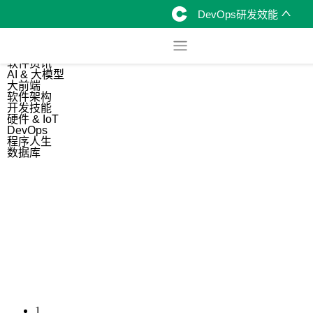
DevOps研发效能
综合
开源资讯
软件资讯
AI & 大模型
大前端
软件架构
开发技能
硬件 & IoT
DevOps
程序人生
数据库
1