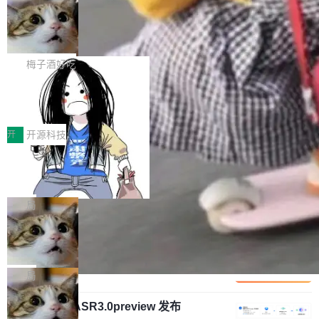
安全与合规要求。对于大多数普通研发场景，公
渐丰富，用户关注的重点也在发生变化：不只是
Gemini 的架构师。Google 首席科学家。 Jeff D
有云模型能够满足快速试用和效率提升的需求。
让AI用起来，还要进一步看清混合算力时代下，
🔥 SolonCode v2026.8.4 发布：界面
ean 在 Google 工作了 27 年后，宣布离职。 他
但对于金融、能源、医疗等对数据安全要求较...
字体可调、22 种语言、记忆搜索增强
Token花在哪里、算力是否被充分利用，以及持
不是一个人走。一同离开的还有 Sanjay Ghema
打开终端就能上岗的全中文编码智能体，这一轮
续增长的AI成本该如何优化。 深信服AI算力网关
wat（Google 员工编号 23，Jeff Dean 二十多
把「看得清、用母语、记得住」三件事一次补
梅子酒好吃
正是围绕这些实际问题，从Token治理和成本治
年的编程搭档，MapReduce 和 Bigtable 的共同
齐。 SolonCode 是什么 SolonCode 是杭州无
理两个方面，让用户的每一份算力都看得清、管
作者）、Quoc Le（Google 大脑核心成员，Se
让“代码语义理解”深度释放AI Coding
耳科技研发的企业级终端编码智能体——一位全
得住、用得稳、省得下、更安全！ 一、从现在开
价值潜能：华为云码道（CodeArts）
q2Seq 和 DocAI 的共同发明人）以及 Oriol Vin
中文驱动的数字员工，自主理解需求、规划步
一、代码仓深度理解技术的作用与价值 在软件工
始，Token使用一目...
代码仓技术解析
yals（Gemini 联合负责人，AlphaSta...
骤、编写代码。不挑模型、不挑平台，curl 一行
程实践中，代码仓是企业核心知识资产的主要载
开
开源科技
装完即用。 开源地址：Gitee · GitCode · GitHu
体。企业级代码仓库通常包含数十万乃至数百万
b 安装 支持 Java 8+（8~26）、macOS / Linu
一条“删库”命令跑 17 小时，算法工程
个文件，其规模远超单次模型调用可承载的上下
师删光 89TB 数据只为干私活
x / Windows / Harmony PC。 # macOS / Linu
文窗口。随着项目规模的持续扩张与代码历史的
最高人民检察院8月4日公布了一起案件：北京一
x / Harmony PC curl -fsSL https://solon.noea
不断累积，代码仓中的模块关系、接口契约、业
名90后算法工程师王某，为了给自己接的私活腾
局
r.org/solon...
务逻辑等关键信息往往分散于数十乃至数百个文
服务器空间，删光了公司AI游戏部门的全部核心
件之中，形成高度复杂的知识关联网络。传统的
Cloudflare 分享推理优化实践：KV ca
数据。 王某2024年1月入职东城区某科技公司AI
che 量化 + 权重压缩，吞吐量提升 4
代码检索手段（如关键词匹配、目录遍历）仅能
短剧部门，有互联网大厂背景。在公司内部架构
Kimi 和 GLM 是当前最强的大模型系列之一，但
1%，成本降 30%
在语法层面完成文本定位，难以触及代码的语义
调整期间，部门三次通知全员将数据从A集群迁
它们有一个共同的问题：太吃显存了。月之暗面
局
内涵与结构关联，导致开发者使用代码智能体在
移到B集群，王某都回复了"收到"。 他没有迁移
的 Kimi K 系列和智谱的 GLM 都是长上下文、M
理解大规模代码仓时面临显著"代码仓理解"瓶
数据。2024年9月3日下午4点，他使用此前登录
腾讯混元 Hy ASR3.0preview 发布
oE 架构的大模型，好用到让人上瘾，但 GPU 显