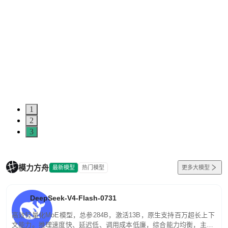
1
2
3
模力方舟
最新模型
热门模型
更多大模型
DeepSeek-V4-Flash-0731
高效轻量化MoE模型，总参284B，激活13B，原生支持百万超长上下
文能力。推理速度快、延迟低、调用成本低廉，综合能力均衡，主打