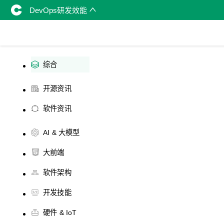
DevOps研发效能
综合
开源资讯
软件资讯
AI & 大模型
大前端
软件架构
开发技能
硬件 & IoT