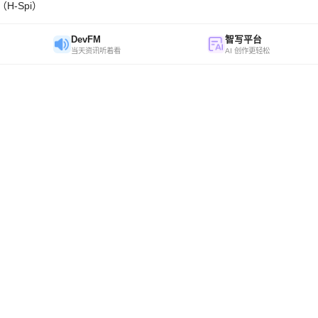
H-Spi）
DevFM
智写平台
当天资讯听着看
AI 创作更轻松