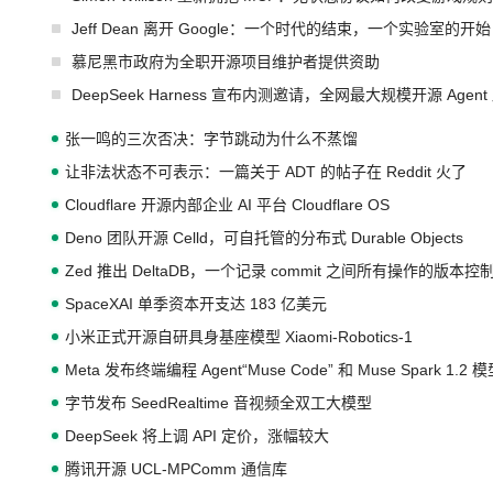
Jeff Dean 离开 Google：一个时代的结束，一个实验室的开始
慕尼黑市政府为全职开源项目维护者提供资助
DeepSeek Harness 宣布内测邀请，全网最大规模开源 Age
张一鸣的三次否决：字节跳动为什么不蒸馏
让非法状态不可表示：一篇关于 ADT 的帖子在 Reddit 火了
Cloudflare 开源内部企业 AI 平台 Cloudflare OS
Deno 团队开源 Celld，可自托管的分布式 Durable Objects
Zed 推出 DeltaDB，一个记录 commit 之间所有操作的版本控
SpaceXAI 单季资本开支达 183 亿美元
小米正式开源自研具身基座模型 Xiaomi-Robotics-1
Meta 发布终端编程 Agent“Muse Code” 和 Muse Spark 1.2 
字节发布 SeedRealtime 音视频全双工大模型
DeepSeek 将上调 API 定价，涨幅较大
腾讯开源 UCL-MPComm 通信库