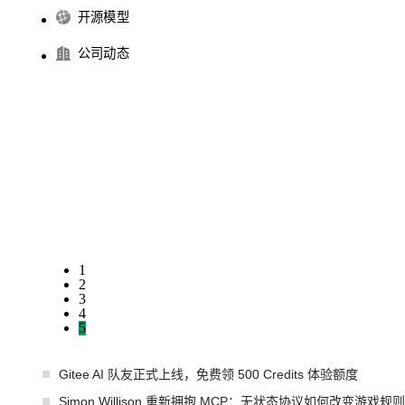
开源模型
公司动态
1
2
3
4
5
Gitee AI 队友正式上线，免费领 500 Credits 体验额度
Simon Willison 重新拥抱 MCP：无状态协议如何改变游戏规则