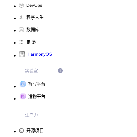
DevOps
程序人生
数据库
更 多
HarmonyOS
实验室
智写平台
造物平台
生产力
开源项目