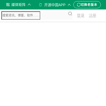
媒体矩阵
开源中国APP
切换老版本
登录
注册