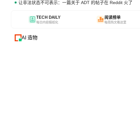
让非法状态不可表示：一篇关于 ADT 的帖子在 Reddit 火了
TECH DAILY
阅读榜单
每日内容报纸化
每周热文看这里
AI 造物