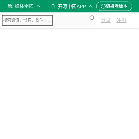
媒体矩阵
开源中国APP
切换老版本
登录
注册