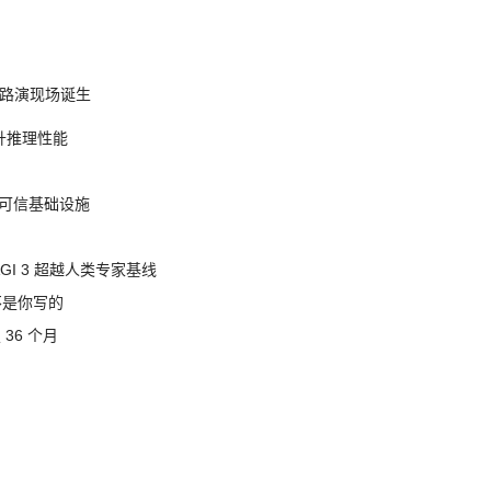
nt 路演现场诞生
提升推理性能
态的可信基础设施
AGI 3 超越人类专家基线
不是你写的
 36 个月