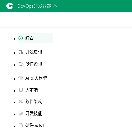
DevOps研发效能
综合
开源资讯
软件资讯
AI & 大模型
大前端
软件架构
开发技能
硬件 & IoT