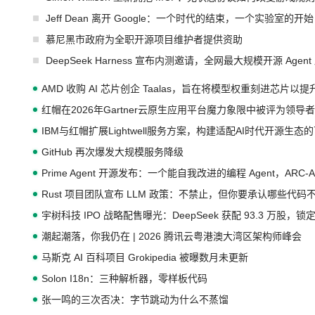
Jeff Dean 离开 Google：一个时代的结束，一个实验室的开始
慕尼黑市政府为全职开源项目维护者提供资助
DeepSeek Harness 宣布内测邀请，全网最大规模开源 Age
AMD 收购 AI 芯片创企 Taalas，旨在将模型权重刻进芯片以
红帽在2026年Gartner云原生应用平台魔力象限中被评为领导者
IBM与红帽扩展Lightwell服务方案，构建适配AI时代开源生
GitHub 再次爆发大规模服务降级
Prime Agent 开源发布：一个能自我改进的编程 Agent，ARC-
Rust 项目团队宣布 LLM 政策：不禁止，但你要承认哪些代码
宇树科技 IPO 战略配售曝光：DeepSeek 获配 93.3 万股，锁定
潮起潮落，你我仍在 | 2026 腾讯云粤港澳大湾区架构师峰会
马斯克 AI 百科项目 Grokipedia 被曝数月未更新
Solon I18n：三种解析器，零样板代码
张一鸣的三次否决：字节跳动为什么不蒸馏