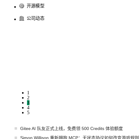
开源模型
公司动态
1
2
3
4
5
Gitee AI 队友正式上线，免费领 500 Credits 体验额度
Simon Willison 重新拥抱 MCP：无状态协议如何改变游戏规则