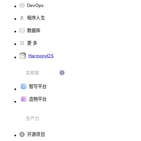
DevOps
程序人生
数据库
更 多
HarmonyOS
实验室
智写平台
造物平台
生产力
开源项目