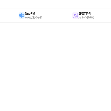
DevFM
智写平台
当天资讯听着看
AI 创作更轻松