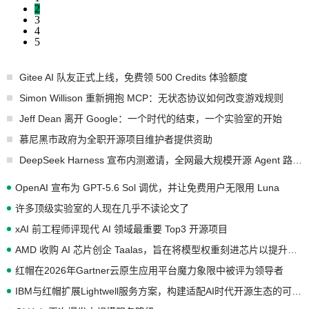
2
3
4
5
Gitee AI 队友正式上线，免费领 500 Credits 体验额度
Simon Willison 重新拥抱 MCP：无状态协议如何改变游戏规则
Jeff Dean 离开 Google：一个时代的结束，一个实验室的开始
慕尼黑市政府为全职开源项目维护者提供资助
DeepSeek Harness 宣布内测邀请，全网最大规模开源 Agent 路演现场诞生
OpenAI 宣布为 GPT-5.6 Sol 调优，并让免费用户无限用 Luna
许多顶级实验室的人现在几乎不读论文了
xAI 前工程师评现代 AI 领域最重要 Top3 开源项目
AMD 收购 AI 芯片创企 Taalas，旨在将模型权重刻进芯片以提升推理性能
红帽在2026年Gartner云原生应用平台魔力象限中被评为领导者
IBM与红帽扩展Lightwell服务方案，构建适配AI时代开源生态的可信基础设施