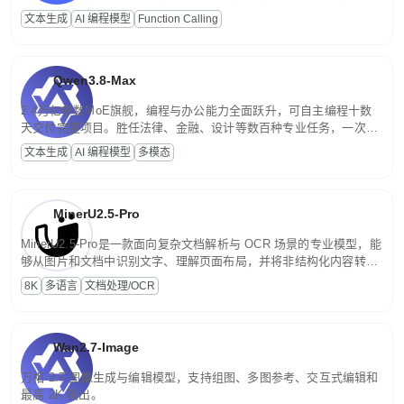
高并发、轻量化任务，适合日常对话、内容创作、基础 RAG、批量
文本生成
AI 编程模型
Function Calling
文案处理等普惠刚需场景。
Qwen3.8-Max
2.4万亿参数MoE旗舰，编程与办公能力全面跃升，可自主编程十数
天交付完整项目。胜任法律、金融、设计等数百种专业任务，一次对
话端到端交付生产级成果。原生视觉理解贯穿规划、执行与验证全流
文本生成
AI 编程模型
多模态
程，支持超长文档与长视频的深度语义解析。长程任务中自主规划与
闭环迭代，持续进化。
MinerU2.5-Pro
MinerU2.5-Pro是一款面向复杂文档解析与 OCR 场景的专业模型，能
够从图片和文档中识别文字、理解页面布局，并将非结构化内容转换
为便于存储、检索和二次处理的结构化结果。
8K
多语言
文档处理/OCR
Wan2.7-Image
万相 2.7 图像生成与编辑模型，支持组图、多图参考、交互式编辑和
最高 2K 输出。