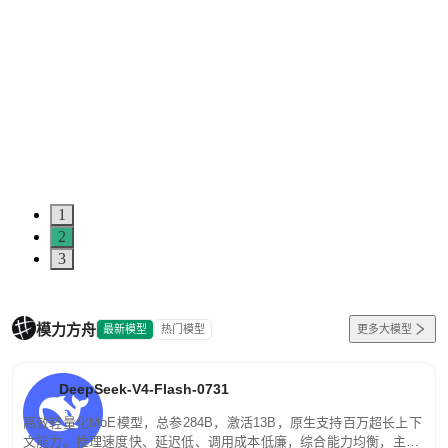
1
2
3
模力方舟
最新模型
热门模型
更多大模型
DeepSeek-V4-Flash-0731
高效轻量化MoE模型，总参284B，激活13B，原生支持百万超长上下
文能力。推理速度快、延迟低、调用成本低廉，综合能力均衡，主打