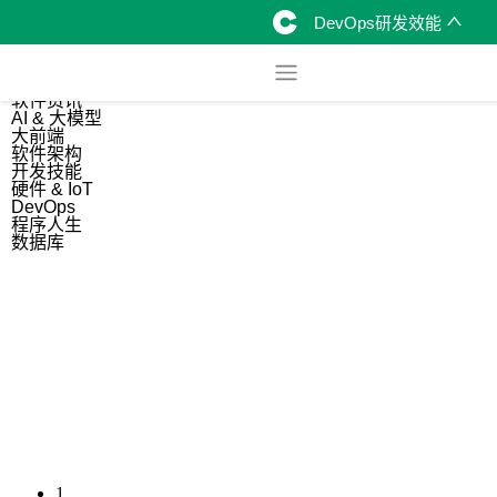
DevOps研发效能
综合
开源资讯
软件资讯
AI & 大模型
大前端
软件架构
开发技能
硬件 & IoT
DevOps
程序人生
数据库
1