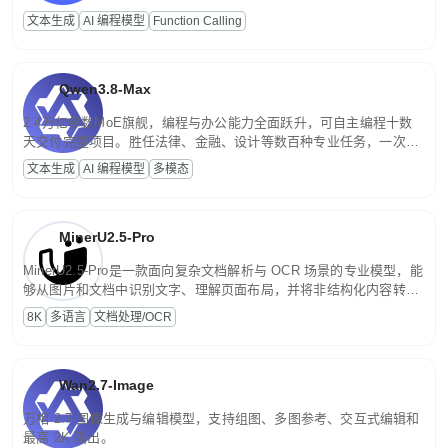
高并发、轻量化任务，适合日常对话、内容创作、基础 RAG、批量
文本生成
AI 编程模型
Function Calling
文案处理等普惠刚需场景。
Qwen3.8-Max
2.4万亿参数MoE旗舰，编程与办公能力全面跃升，可自主编程十数
天交付完整项目。胜任法律、金融、设计等数百种专业任务，一次对
话端到端交付生产级成果。原生视觉理解贯穿规划、执行与验证全流
文本生成
AI 编程模型
多模态
程，支持超长文档与长视频的深度语义解析。长程任务中自主规划与
闭环迭代，持续进化。
MinerU2.5-Pro
MinerU2.5-Pro是一款面向复杂文档解析与 OCR 场景的专业模型，能
够从图片和文档中识别文字、理解页面布局，并将非结构化内容转换
为便于存储、检索和二次处理的结构化结果。
8K
多语言
文档处理/OCR
Wan2.7-Image
万相 2.7 图像生成与编辑模型，支持组图、多图参考、交互式编辑和
最高 2K 输出。