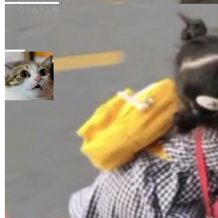
正，才能成为机器能理解的高质量数据。医学影
理工具。它可以查看，转换，编辑和分类所有主
白开水不加糖
像AI落地最昂贵的环节，不是算法，是专业医生
流格式的电子书。Calibre 是个跨平台软件，可
的时间。 张医生是某三甲医院放射科副主任医
SwiftUI 问世七年了，为什么开发者还
以在 Linux、Windows 和 macOS 上运行。 Cal
师，牵头一项腹部肌肉影像课题。他需要在数百
在骂它？
ibre 9.12 现已正式发布，此次更新内容如下：
Yakov Manshin 发了一期长达 40 分钟的 YouT
张CT影像上完成像素级精细分割，让系统"...
新功能 macOS：在 Connect/Share 按钮中添加
ube 视频，标题是"SwiftUI 七年后：一个平庸的
局
通过 AirDop 共享书籍的功能 Content server：
故事"。视频核心观点很简单：SwiftUI 发布七年
支持可向服务器后端添加新端点的插件 Edit boo
了，仍然像一个永久公测版。 Manshin 从数据
k：Compress images：添加将 GIF 图像转换为
流、布局系统、API 稳定性、性能、跨平台五个
加载更多
JPEG/WebP 的选项 ToC Editor：添加一个按
维度逐一批判了 SwiftUI。最让人印象深刻的一
钮，用于对目录中的条目进...
个论据是：苹果官方的 SwiftUI 教程项目 Land
marks，用最新 Xcode 在最新 macOS 上构建
运行，出来的效果是坏的——侧边栏按钮大小不
一，界面错位。他说这个问题"两年前就发现了，
至今没变"。 数据流方面，Manshin 指出 SwiftU
I 的属性包装器演进史...