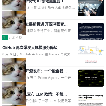
业化营销服务的需求从未如此迫切。 但市场扩容
xAI 前工程师评现代 AI 领域最重要 Top
n 这条推文引发了广泛讨论。他不是在说风凉
巧机身有效提升市面主流标准A...
3 开源项目
的同时,服务商的竞争逻辑正在改变。2026年Top
话，他是说出了一个圈内人尽皆知但很少公开捅
Flash Attention 2 可能比我们所有人都活得久。
Agency年度合辑的观察指出,“产品”这个离消费
破的事实。 Jordan 随后补充了一句软化声明：
这句话不是来自某个技术博客，而是出自 Hieu
局
者最近的载体,在整个品牌营销层面的权重显著变
「我不认为这些会议上大部分论文都在过度宣传
Pham 的一条推文。Hieu Pham 是谁？他是 xAI
高了。全域营销服务商的竞争正在从规模转向深
或造假。问题是，作为读者，如果你筛选出那些
共商智能硬件发展新机遇 开源鸿蒙智能
的早期工程师之一，在 Grok 训练基础设施团队
度,案例厚度、全域覆盖、多线协同...
硬件开发者日杭州站即将举行
看起来最令人兴奋的论文，那它们大部分都是过
工作过。近日他在 X 上发了一条帖子，列出了他
随着万物智联加速深入千行百业，智能硬件正从
度宣传的。」 这才是真正的痛点。不是所有论文
认为现代 AI 领域最重要的三个开源项目。 第一
单点设备迈向智能化、网联化、协同化发展。作
开
开源科技
都有问题，是最吸引眼球的那批论文最有问题。
个名字毫无悬念：Flash Attention 2。 Hieu 的
为面向全场景、跨终端的分布式操作系统，开源
他引用的帖子来自 Mathew Shen，一位 ICLR 2
理由很具体。FA 系列不需要解释，但 FA2 是他
GitHub 再次爆发大规模服务降级
鸿蒙通过统一技术底座和分布式能力，为不同类
026 的读者：「看了篇 ...
认为最重要的一个——复杂度恰到好处，刚好能
型智能设备的开发、连接与互联提供关键支撑，
8 月 6 日，GitHub Actions 和 Pages 再次大规
驱动你去学 CuTe，但还没被那些"邪恶的" Hopp
也为产业链企业探索产品创新与商业增长打开新
模服务降级，Actions 完全不可用超过 5 小时，
局
er++ 优化所淹没，足够容易修改和适配。 更关
的空间。 8月14日，开源鸿蒙智能硬件开发者日
webhook 停发，连自托管 runner 也因调度层故
键的是 FA2 的持久性...
（OHDD：OpenHarmony Hardware Develope
Prime Agent 开源发布：一个能自我改
障无法工作。Pages、Copilot code review、C
进的编程 Agent，ARC-AGI 3 超越人类
r Day）将在杭州启航。活动面向智能硬件产业
opilot coding agent 全部受影响。从检测到完全
Prime Intellect 发布了 Prime Agent，一个开源
专家基线
链企业和开发者，邀请行业专家与资深技术顾
恢复，大约 12 小时。 这是 2026 年 8 月的第六
的编程 Agent Harness，核心设计围绕两个抽
局
问，围绕开源鸿蒙技术能力、设备适配、芯片适
起事故，其中四起与 AI/Copilot 服务相关。 Git
象：Recursive Language Model（RLM）和 C
配、功耗与稳定性调优、兼容性测评及统一互联
Rust 项目团队宣布 LLM 政策：不禁
Hub 员工 kdaigle 在 HN 讨论中贴出了一组数
ontinual Harness。在 ARC-AGI 3 基准测试
等内容展开系统讲解和实战交流，帮助企业进一
止，但你要承认哪些代码不是你写的
据：2025 年全年 10 亿次 commit。现在，每周
上，Prime Agent + Opus 5 的组合达到了 95.
Rust 语言项目正式通过了一项 LLM 使用政策，
步了解开源鸿蒙在智能...
2.75 亿次，全年预计 140 亿次。GitHub...