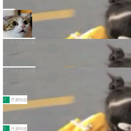
e” 和 Muse Spark 1.2 模型
mmit 之间的空隙里丢失了。 DeltaDB 要做的就
金额高达158.3亿美元，这一单项投入已经逼近
Meta 今天发布了两款 AI 产品：Muse Code，
是把这段空隙补上。 回退到任何一次编辑：Delt
微软同期总资本开支的四成。 与亚马逊、Alpha
一个在终端里运行的编程 agent；Muse Spark
局
aDB 捕获 commit 之间的每一次操作，...
bet、微软以及 Meta 等传统科技巨头相比，Spa
1.2，驱动这个 agent 的新模型。一句话概括：
ceXAI的资金消耗速度尤为引人瞩目。然而，支
美团开源 LoHoSearch，用知识图谱校
你可以用 curl -fsSL https://dev.meta.ai/install.
准 AI 能力认知
撑庞大支出的资金来源却呈现出截然不同的面
sh | bash 安装一个能在大项目里自动规划、写
机器出题的前提，是让机器拥有全局视野。整个
貌。数据显示，微软和 Meta 主要依托充沛的经
代码、验证结果的 AI 终端工具。 据介绍，Muse
构建流程可以分为四个环节：建图 → 控制难度
白开水不加糖
营现金流来覆盖资本开支，其资本支出覆盖率分
Code 是 Meta 的编程 agent 产品。它和市场上
→ 质量把关 → 数据概览。
别达到155% 和106%;而SpaceXAI的经营现金
腾讯开源 UCL-MPComm 通信库
已有的终端编程 agent 在设计理念上有几个明显
流仅能覆盖资本开支的12...
的差异点。 异步后台 agent：Muse Code 有一
腾讯网平团队宣布开源了 UCL-MPComm 通信
个主 agent 循环，外加一组后台 agent。这些后
库，并将作为transport接入Mooncake TENT。
白开水不加糖
台 agent...
该通信库针对AI Memory池化场景的数据传输需
CoStrict入选工信部2025人工智能应用
求进行了深度优化，能够实现数据中心内大规模
典型案例
计算节点间多种内存类型的高性能通信。 UCL-
近日，工信部科技司公示《2025人工智能应用典
MPComm将作为一种传输引擎接入Mooncake T
型案例入选名单》，深信服“面向企业研发场景的
开
开源科技
ENT，实现零拷贝传输性能提升30%、非零拷贝
开源 AI 编程平台 CoStrict 应用”凭借卓越的技术
传输性能最高提升5倍。UCL-MPComm底层基
深信服AI算力网关入选工信部人工智能
创新与落地成效成功入选。 全链路私有化部署，
应用典型案例！
于自研UCL-Engine通信引擎，后续腾讯网平将
助力企业AI研发安全落地 当前，越来越多企业已
前不久，工业和信息化部正式发布《2025年人工
持续开源更多基于UCL-Engine的高性能通信组
经开始引入 AI Coding 工具，通过调用公有云模
智能应用典型案例名单》，集中展示人工智能在
开
开源科技