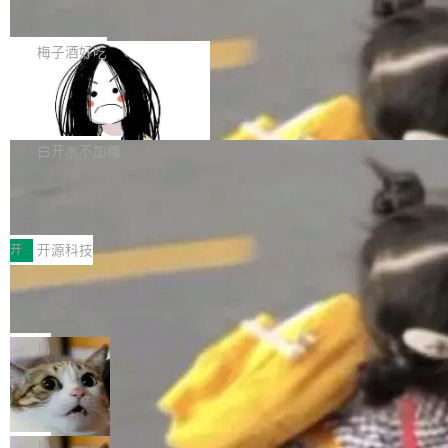
展开启新的篇章。
滞，过去三个月内没有任何条目完成更新，用户
如果你在 Spring Boot 里做过国际化，流程大概
提交的编辑请求也长期处于待处理状态。 Groki
是这样的：配 MessageSource 的 Bean、写 R
梅子酒好吃
pedia 于去年底上线，定位为由人工智能生成内
eloadableResourceBundleMessageSource、
容的百科平台，被马斯克视为传统众包百科网站
Apache Doris 4.1 全面增强 Iceberg：
声明 LocaleResolver、注册 LocaleChangeInt
支持 UPDATE、MERGE INTO 与 Iceb
维基百科的替代方案。Lawfare 调查发现，无论
erceptor…五六步之后才能看到第一行翻译文
Apache Doris 4.1 要补齐的，正是缺失的那一
erg V3
热门页面还是低关注度页面，均未出现近期更
本。 Solon 换了个方式。整个 i18n 模块围绕三
半。在已有查询能力的基础上，Doris 进一步支
白开水不加糖
新，相关问题并非局限于特定领域，而是在不同
个解析器、一个注解、一个工具类展开——没有
持了 UPDATE、DELETE、MERGE INTO 等数
主题和访问量页面中普遍存在。 调查人员最初认
XML、没有拦截器注册、没有样板配置。 资源
Testin XAgent：CIO智能测试落地指南
据修改操作、完整的表结构管理与分区演进，以
为，Grokipedia可能只是限...
文件的约定 把文件放到 resources/i18n/ 下： r
及 rewrite_data_files、expire_snapshots 等日
7月30日，TiD2026质量竞争力大会在北京中关
esources/i18n/messages.properties ...
常维护操作，并完整支持 Iceberg V3 格式。
村国家自主创新示范区会议中心开幕。本届大会
开
开源科技
由中关村智联软件服务业质量创新联盟主办，以
让非法状态不可表示：一篇关于 ADT
“智构可信·质创未来——AI原生时代的质量新范
的帖子在 Reddit 火了
式”为主题，直面AI从实验室走向规模化产业落地
有一种东西，一旦用过就回不去了。Alex Fedos
的核心质量命题。会上，《2026智能研发生产力
eev 管它叫"软件设计的基石"。 他说的东西不新
局
工具选型手册》发布，Testin云测的Testin XAge
鲜——代数数据类型（ADT），尤其是和类型
Cloudflare 开源内部企业 AI 平台 Clou
nt智能测试系统入选AI测试领域代表产品。对CI
（sum type）。但他说清楚了一件事：这不是类
dflare OS
O而言，这提示了一个转变：AI测试正在从效率
型系统的学术体操，是日常编码的思维方式。 文
Cloudflare 发布了一个开源项目 Cloudflare O
工具升级为企业的质量基础设施。 CIO面对的新
章从一个简单的例子切入。一个网站的深色主题
S。如果你只看官方博客，你会觉得这是又一
局