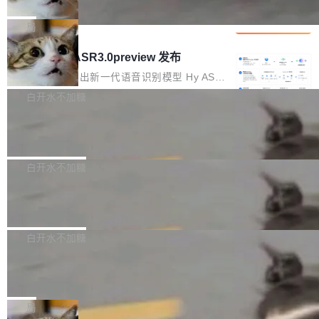
che 量化 + 权重压缩，吞吐量提升 4
代码检索手段（如关键词匹配、目录遍历）仅能
短剧部门，有互联网大厂背景。在公司内部架构
Kimi 和 GLM 是当前最强的大模型系列之一，但
1%，成本降 30%
在语法层面完成文本定位，难以触及代码的语义
调整期间，部门三次通知全员将数据从A集群迁
它们有一个共同的问题：太吃显存了。月之暗面
局
内涵与结构关联，导致开发者使用代码智能体在
移到B集群，王某都回复了"收到"。 他没有迁移
的 Kimi K 系列和智谱的 GLM 都是长上下文、M
理解大规模代码仓时面临显著"代码仓理解"瓶
腾讯混元 Hy ASR3.0preview 发布
数据。2024年9月3日下午4点，他使用此前登录
oE 架构的大模型，好用到让人上瘾，但 GPU 显
颈。 代码仓深度理解服务（以下简称" CodeBas
的账号密码进入A集群，输入了一条被程序员圈
存永远不够用。 Cloudflare 的 Workers AI 团队
腾讯混元正式推出新一代语音识别模型 Hy ASR
e深度理解服务"）是华为云码道（CodeA...
称为"删库跑路"的命令——最高管理员权限、无
一直在跑这些模型的推理。他们在官方博客上发
3.0preview。基于最新一代大语言模型 Hy3 的
白开水不加糖
需确认、强制递归删除。17个小时后，运维人员
了一篇技术文章，详细拆解了三种让大模型在 G
语言理解能力，以及融合了高精度语音识别与深
发现异常并中止进程时，89TB数据已经没了。
Pale Moon 34.3.2 发布，苍月浏览器
PU 上跑得更省、更快的技术手段——KV cache
度语义理解能力，实现了语音识别能力的全面升
删掉的是AI游戏部门的全部开发文件，包括公司
量化、模型权重压缩、以及共享 KV cache 的完
级。 根据介绍，Hy ASR3.0preview 目标在于：
Pale Moon 34.3.2 现已发布，这是一个安全更
自研的多个文生3D和...
整性保护。效果是：吞吐量提升 41%，每 token
让语音识别不再只是听清，而是真正听懂。通过
新和少量网页兼容性修复版本。 Changes/fixe
白开水不加糖
成本降低 30%，精度不变。 FP8 省的不仅是显
先理解你的语境和意图，再把准确的文字直接给
s： 实现了URL.Parse()便捷功能 对浏览器内部
存 KV cache 是推理时最吃显...
到你。从“逐字转写、单点优化”演进为“理解语
PostgreSQL 18/19 新特性深度解读
函数添加了多项边界检查，以避免潜在的越界访
境、兼容场景、一键直出”。 Hy ASR 3.0 previe
问、下溢和溢出。（DiD） 修复了加载和解析内
演讲者分享了一个有趣的实践：面对 PG 18 已
w 不要求标准普通话，方言识别覆盖粤语、吴语
容提供的字体时出现的几个问题 为避免音频加
发布的 Release Notes，他利用 AI 工具（如 Co
白开水不加糖
等 10 大方言片区和 20 余个二级小片区。在开
载、处理和播放过程中可能出现的一系列错误，
pilot）对数千条 commit 日志进行自动分析，先
源评测集中，Hy ASR 3.0 preview 在多语种的
对音频采样频率设定了下限 采样率低于 8kHz
慕尼黑市政府为全职开源项目维护者提
让模型总结出三十余条潜在特性，再逐条要求生
WER（...
供资助
（通常被认为是 "telephone"/"walkie-talkie" 音
成详细解释和代码校验，最终筛选出对用户体感
"在过去大约 10 年的大部分时间里，libexpat 的
质的最低采样率）的音频格式将被拒绝 修复了 C
最强的若干项。对于尚未正式发版的 PG 19，则
维护工作一直与我的日常工作、家务、社交生活
局
SS 圆角虚线样式中可能存在的问题 如果表单中