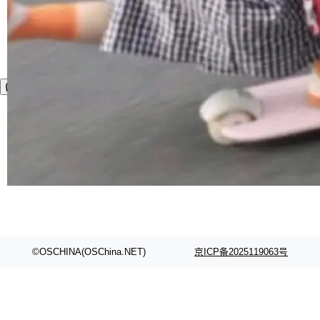
©OSCHINA(OSChina.NET)
京ICP备2025119063号