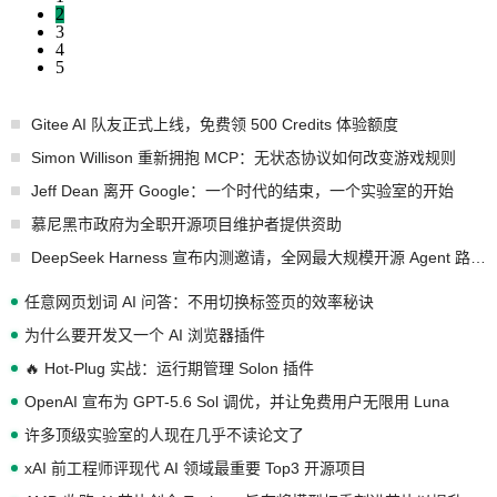
2
3
4
5
Gitee AI 队友正式上线，免费领 500 Credits 体验额度
Simon Willison 重新拥抱 MCP：无状态协议如何改变游戏规则
Jeff Dean 离开 Google：一个时代的结束，一个实验室的开始
慕尼黑市政府为全职开源项目维护者提供资助
DeepSeek Harness 宣布内测邀请，全网最大规模开源 Agent 路演现场诞生
任意网页划词 AI 问答：不用切换标签页的效率秘诀
为什么要开发又一个 AI 浏览器插件
🔥 Hot-Plug 实战：运行期管理 Solon 插件
OpenAI 宣布为 GPT-5.6 Sol 调优，并让免费用户无限用 Luna
许多顶级实验室的人现在几乎不读论文了
xAI 前工程师评现代 AI 领域最重要 Top3 开源项目