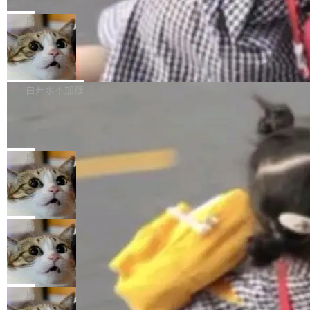
C版的产品，搭载“人机双写”重磅功能——你写
全球知名开源多媒体框架 FFmpeg 今天正式发
给 OpenAI 总法律顾问 Che Chang 发了封邮
你的，AI写AI的，同屏协作互不干扰。一句话让
布了 9.0 版本。这个版本除了带来新一代音视频
局
件，附了一封长信，要求 OpenAI 配合调查前苹
AI帮你干活，现在开启全新体验！ 温馨提示：
处理能力和硬件加速支持之外，还有一个特殊之
果员工带走机密信...
体验WorkBuddy鸿蒙PC版前，请将 HUAWEI M
亚马逊成本失控：AI 写代码烧掉 1215
处：FFmpeg 9.0 的代号是“Lei”。 这个名字，
万元，超预算 860%
atePad Edge 升级至 HarmonyOS 6.1.0.135S
来自中国开发者雷霄骅（Lei Xiaohua）。 对于
外媒近日曝光了亚马逊的多份内部报告显示，AI
P9 patch03及以上版本。 *升级路径：设置 > 搜
很多中国音视频开发者而言，这个名字并不陌
导致公司在多个项目上超支。《金融时报》报道
白开水不加糖
索“软件更新” > 检查更新，即可搜索新版本，下
生。十年前，他通过大量中文技术文章、源码分
称，仅一个项目的成本超支就高达 180 万美元
载安装完成升级即可。 没有...
析和开源示例，让一代开发者第一次真正理解 F
Hugging Face CEO 发声：中国正在开
（约合人民币 1215 万元）。 具体来说，一名工
源模型上碾压我们
Fmpeg，也成为很多人进入音视频开发领域的
程师借助 Anthropic 旗下 Claude Sonnet 模型
"他们正在开源模型上碾压我们。" Hugging Fac
“启蒙老师”。 而今年，恰好是雷霄骅离世十周
编写程序，目标是完成电商平台作者信息与商品
e CEO Clément Delangue 在 CNBC 的采访里
局
年。FFmpeg 社区最终选择用一个大版本的名
列表的数据匹配 —— 一项常规的数据处理任
没有拐弯抹角。他说中国正在赢得 AI 竞赛，而
字，留下了这份纪念。 雷霄骅曾是中国传媒大学
务，最终却产生了 180 万美元的账单，实际支出
当 AI agent 把源码变成了最好的扩展系
且按目前的速度，中国 AI 工具预计在今年底或
数字电视技术方向的博士生，长期从事视频、音
统，开发者工具必须开源
超出原定预算 860%。 更令人意外的是，该项目
2027 年就能追上美国前沿实验室的水平。 Dela
五年前，David Crawshaw 问过很多软件工程师
频技...
最终并未成功落地，而高额算力消耗持续运行长
ngue 把原因归结为一件事：开放协作。中国的
一个问题：你写过什么给自己用的程序？答案几
局
达 5 个月，公司直到财务对账时才察觉异常。这
AI 开发者在一个共享和协作的生态里加速迭代，
乎都是没有。工程师们整天用别人写的程序写程
意味着一个无人看管的 AI 程序，在近半年时间
而美国模型厂商在"闭门造车"。他的原话是 "buil
DeepSeek Harness 宣布内测邀请，全
序给别人用。偶尔有人自己写个博客系统、智能
里日夜不停地"烧钱"。 复盘显示，...
网最大规模开源 Agent 路演现场诞生
ding in silos"——各自为战，互不通气。 这个判
家居控制、家庭实验室，都算稀奇事。 Crawsh
一条内测招募帖，发出去的时候大概没人想到它
断从他嘴里说出来分量不同。Hugging Face 是
aw 是 Shelley 的作者，一个开源 AI coding age
会变成一场开源 Agent 生态的路演。 8月1日，
局
全球最大的开源 AI 平台，上面跑着上百万个模
nt。他最近在博客上写了一篇文章，核心论点很
DeepSeek Harness 团队负责人崔添翼（tiany