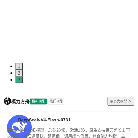
1
2
3
模力方舟
最新模型
热门模型
更多大模型
DeepSeek-V4-Flash-0731
高效轻量化MoE模型，总参284B，激活13B，原生支持百万超长上下
文能力。推理速度快、延迟低、调用成本低廉，综合能力均衡，主打