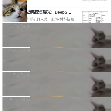
5% RHAE Best@1，超过了 ARC 报告的人类专
覆盖 rust-lang/rust 单一仓库的代码贡献。这不
局
家基线 95.4%。 不是又一个 coding agent 包装
是项目级别的官方立场，目前由五个团队采纳，
宇树科技 IPO 战略配售曝光：DeepSe
器 Prime Agent 的架构和市面上大多数 coding
但它可能是主流开源项目中关于 AI 辅助贡献最
ek 获配 93.3 万股，锁定 36 个月
agent 有本质区别。大多数 agent harness 的设
细致的一份规则。 政策的核心只有一句话：LLM
8月6日晚间，“人形机器人第一股”宇树科技股份
计是基于早期模型的能力—...
可以用来分析、提炼、审阅、建议，但不能用来
有限公司披露IPO发行价格及战略配售结果，杭
白开水不加糖
创作。 具体来说，LLM 生成的代码可以提交，
州深度求索人工智能基础技术研究有限公司（De
但必须满足五个条件：预先安排、非关键、高质
Docker 29.7.2 发布
epSeek）获配93.3399万股，按150.8元/股发行
量、充分测试、充分审查，并且必须披露。LLM
价格计算，认购金额约1.41亿元，股份锁定期为
Docker 29.7.2 现已发布，具体更新内容如下：
不得生成涉及安全性的关键变更，除非作者本身
36个月。 公告显示，本次宇树科技战略配售对
Bug fixes and enhancements 修复多次传递同
白开水不加糖
就是领域专家。即使如此，政策也"强烈不建
象主要包括长期投资机构、与公司业务具有战略
一环境变量时，docker service create和docker
议"这么做。 对于不披露的情况，审核者可以直
合作关系或长期合作愿景的大型企业、科创板保
Apache Fluss 毕业成为顶级项目
service update会发生 panic 的问题。docker/cl
接关闭 PR，无需解释。 政策作者 Jynn Ne...
荐人跟投子公司，以及公司高级管理人员和核心
i#7145 修复了 Docker Engine 29.7.0 中引入的
今年 7 月，Apache Fluss 的毕业提案在 Apach
员工参与设立的专项资产管理计划。其中，Dee
一个回归问题，该问题导致拉取镜像时会拒绝包
e 孵化器项目管理委员会（IPMC）投票中获得
白开水不加糖
pSeek作为与宇树科技具备战略合作关系的企
含绝对 hardlink 目标的镜像（此类镜像由某些镜
全票通过，随后获 Apache 软件基金会董事会批
业，获配股份数量占本次发行数量的2.31%。 除
像构建工具生成）。moby/moby#53305 修复了
马斯克 AI 百科项目 Grokipedia 被曝数
准。今天，Apache 软件基金会正式宣布 Apach
DeepSeek外，腾讯旗下上海启善投资有限公司
月未更新
Docker Engine 29.7.0 中引入的一个回归问
e Fluss 孵化毕业，成为 Apache 顶级项目（TL
埃隆·马斯克推出的AI百科项目 Grokipedia 被曝
获配9...
题，该问题可能导致在旧版 Linux 内核...
P）！这一里程碑不仅标志着 Fluss 迈入新的发
长期停止内容更新，未能实现其作为“AI版维基百
白开水不加糖
展阶段，也将进一步推动流式存储、实时湖仓与
科”替代品的目标。 据 Lawfare 最新调查，自今
AI 数据基础加速融合，为实时数据基础设施的发
Solon I18n：三种解析器，零样板代码
年4月以来，Grokipedia 页面更新功能基本停