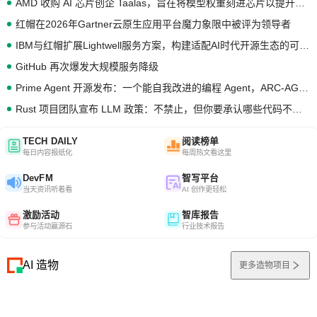
AMD 收购 AI 芯片创企 Taalas，旨在将模型权重刻进芯片以提升推理性能
红帽在2026年Gartner云原生应用平台魔力象限中被评为领导者
IBM与红帽扩展Lightwell服务方案，构建适配AI时代开源生态的可信基础设施
GitHub 再次爆发大规模服务降级
Prime Agent 开源发布：一个能自我改进的编程 Agent，ARC-AGI 3 超越人类专家基线
Rust 项目团队宣布 LLM 政策：不禁止，但你要承认哪些代码不是你写的
TECH DAILY
阅读榜单
每日内容报纸化
每周热文看这里
DevFM
智写平台
当天资讯听着看
AI 创作更轻松
激励活动
智库报告
参与活动赢源石
行业技术报告
AI 造物
更多造物项目