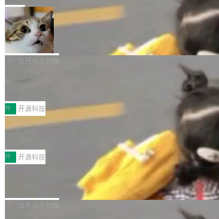
一在人才争夺战中失血的公司。六月，Google
er HE-AAC 960 解码 (DAB+) transpose_cuda
Code 在 X 上发帖：「DeepSeek Flash did 8T
局
连失两员大将：Noam Shazeer 去了 Op...
filter 添加 AMF Frame Rate Converter (vf_frc
tokens on August 1st. 5T of free usage + 3T
_amf) filter SMPTE 2094-50 元数据支持和直
NetBSD 11.0 正式发布
on OpenCode Go.」79.8 万次浏览，连带着 #
通 ProRes RAW VideoToolbox 硬件加速器 AP
DeepSeek一天消耗了8万亿# 上了微博热搜——
NetBSD 11.0 现已正式发布，这是 NetBSD 操
V ...
注意这是 OpenCode 一家的消耗。 OpenCode
作系统的第十八个主要版本。 自 NetBSD 10.1
白开水不加糖
是 Anomaly 出品的 AI 编程工具，套餐 10 美元/
以来的变化 更新亮点： 新增对 RISC-V 处理器
月。用户交了 10 美元，就能用 DeepSeek Flas
2026 ChinaJoy鸿蒙游戏增长臻享会举
架构的支持。NetBSD 11.0 是首个支持 64 位 R
办，鲸鸿动能系统呈现游戏行业解决方
h 随便写代码，按网友说法：「怎么使劲用也用
ISC-V 平台的稳定版本，涵盖一系列基于 StarFi
8月1日，2026 ChinaJoy期间，鸿蒙游戏增长臻
案
不完。」5T 来自免费额度，3T 来自 Go...
ve JH71XX 的设备，例如 VisionFive 2、PINE
享会在上海举办。鸿蒙生态的全场景智慧营销平
开
开源科技
64 STAR64，以及 QEMU。 增强了对 POSIX.1
台鲸鸿动能协同华为游戏中心，面向游戏行业开
-2024 和 C23 编程接口标准的兼容性。 compat
技嘉X3D系列再添新成员 B850 AORU
发者及生态伙伴，系统呈现了平台在游戏领域的
S ELITE X3D主板强化性能体验
_linux(8) 增强了对 Linux 系统调用的支持，包
完整能力版图——从IAP高价值用户的全周期经
面向AMD Ryzen X3D处理器玩家，技嘉X3D系
括 epoll（围绕 kqueue 实现）、POSIX 消息队
营、到IAA游戏的“买变一体”正循环、再到联运与
列主板阵容迎来新成员——B850 AORUS ELITE
开
开源科技
列、...
广告协同的全链路经营闭环，以及面向全球市场
X3D。作为面向主流高性能平台打造的全新主板
的出海增长布局。 华为终端云业务商业化销售负
Zadig v5.0 发布：AI 发布专员与 AI 审
产品，B850 AORUS ELITE X3D延续技嘉在X3
查专员上线
责人在开场致辞中表示，游戏开发者的核心诉求
D平台优化上的技术积累，旨在为游戏玩家带来
我们团队这几天最大的卡点不是 AI 写得不够
已不再是“多一个投放渠道”，而是一套能够持续
更稳定、更高效的装机选择。 B850 AORUS ELI
好，是 AI 写得太好了。 好到审查排期从两天的
白开水不加糖
驱动增长的体系。截至目前，搭载HarmonyOS
TE X3D基于AMD AM5平台打造，支持AMD Ry
活儿拖成了五天。PR 一堆起来没人敢合，发布