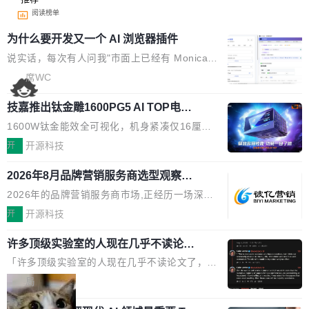
阅读榜单
为什么要开发又一个 AI 浏览器插件
说实话，每次有人问我"市面上已经有 Monica、
Sider、Copilot for Chrome 这些 AI 浏览器插件
席WC
了，你为什么还要再做一个"，我都觉得这个问题
技嘉推出钛金雕1600PG5 AI TOP电
问得好。 因为我自己也是从用户变成开发者的。
源：为发烧级主机与本地AI算力打造旗
现有产品的天花板 我用过不少 AI 浏览器插件。
1600W钛金能效全可视化，机身紧凑仅16厘米
舰供电方案
刚开始觉得都挺好——选中一段文字，弹出解
继2026台北电脑展首度亮相后，技嘉科技近日正
开
开源科技
释；写邮件时帮你润色；看英文网页给你翻译摘
式发布钛金雕1600PG5 AI TOP电源。这款高端
要。但用久了你会发现，它们本质上都是同一类
2026年8月品牌营销服务商选型观察：
电源专为发烧级DIY主机与本地AI算力平台打
从流量思维到品牌资产思维的范式转移
东西：一个带网页上下文的聊天框。 它们能读取
造，整机长度仅16厘米，提供1600W额定功率
2026年的品牌营销服务商市场,正经历一场深刻
页面的文本，然后把文本丢给大模型，再返回一
与80PLUS钛金能效；支持ATX 3.1与PCIe 5.1
的价值重构。全球全案品牌代理机构市场从2025
开
开源科技
段回答。仅此而已。 这当然有用，但总觉得差点
规范，结合服务器级元件、完善供电线材与内置
年的83.1亿美元增长至2026年的86.6亿美元,年
意思。比如我在一个后台管理系统里，需要填50
实时LCD监控屏，可充分满足当下高阶PC主机
许多顶级实验室的人现在几乎不读论文
复合增长率达5.44%,预计2032年将突破120亿美
个表单字段，每个字段还有联动逻辑；比如我
了
的严苛使用需求。 澎湃功率，紧凑机身 钛金雕1
元。数字广告与公共关系相关服务市场更是从20
「许多顶级实验室的人现在几乎不读论文了，而
想...
600PG5 AI TOP具备强悍输出功率，同时实现
25年的8463亿美元扩张至2026年的8763亿美
且他们认为 ICLR/ICML/NeurIPS 充斥着大量过
局
机身尺寸大幅精简。整机长度仅16厘米，属于同
元。数字的背后是一个清晰的事实——品牌对专
度宣传和欺诈。」 OpenAI 研究员 Keller Jorda
功率段机身尺寸十分紧凑的1600W电源产品。小