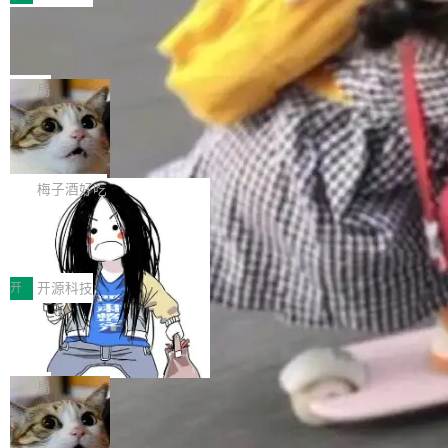
件。 腾讯网平团队在UCL-MPComm中实现了一
型或企业内部部署模型提升研发效率。但随着 AI
各领域的应用成果，覆盖技术底座、行业赋能、
个独立于业务线程的全局通信引擎（Engine），
Coding 从个人辅助工具逐步走向团队级、组织
Jeff Dean 离开 Google：一个时代的结
产品应用、支撑保障、专题等五大方向。深信服
并实...
束，一个实验室的开始
级应用，企业在规模化落地过程中，对安全性、
AI算力网关（AI创新平台）成功入选！ 随着各行
Google 员工编号 20。MapReduce 作者之一。
可控性和代码质量提出了更高要求。 首先是数据
各业的Agent走向规模化建设，算力构成形态逐
Bigtable 作者之一。TensorFlow 的作者之一。
局
安全与合规要求。对于大多数普通研发场景，公
渐丰富，用户关注的重点也在发生变化：不只是
Gemini 的架构师。Google 首席科学家。 Jeff D
有云模型能够满足快速试用和效率提升的需求。
让AI用起来，还要进一步看清混合算力时代下，
🔥 SolonCode v2026.8.4 发布：界面
ean 在 Google 工作了 27 年后，宣布离职。 他
但对于金融、能源、医疗等对数据安全要求较...
字体可调、22 种语言、记忆搜索增强
Token花在哪里、算力是否被充分利用，以及持
不是一个人走。一同离开的还有 Sanjay Ghema
打开终端就能上岗的全中文编码智能体，这一轮
续增长的AI成本该如何优化。 深信服AI算力网关
wat（Google 员工编号 23，Jeff Dean 二十多
把「看得清、用母语、记得住」三件事一次补
梅子酒好吃
正是围绕这些实际问题，从Token治理和成本治
年的编程搭档，MapReduce 和 Bigtable 的共同
齐。 SolonCode 是什么 SolonCode 是杭州无
理两个方面，让用户的每一份算力都看得清、管
作者）、Quoc Le（Google 大脑核心成员，Se
让“代码语义理解”深度释放AI Coding
耳科技研发的企业级终端编码智能体——一位全
得住、用得稳、省得下、更安全！ 一、从现在开
价值潜能：华为云码道（CodeArts）
q2Seq 和 DocAI 的共同发明人）以及 Oriol Vin
中文驱动的数字员工，自主理解需求、规划步
一、代码仓深度理解技术的作用与价值 在软件工
始，Token使用一目...
代码仓技术解析
yals（Gemini 联合负责人，AlphaSta...
骤、编写代码。不挑模型、不挑平台，curl 一行
程实践中，代码仓是企业核心知识资产的主要载
开
开源科技
装完即用。 开源地址：Gitee · GitCode · GitHu
体。企业级代码仓库通常包含数十万乃至数百万
b 安装 支持 Java 8+（8~26）、macOS / Linu
一条“删库”命令跑 17 小时，算法工程
个文件，其规模远超单次模型调用可承载的上下
师删光 89TB 数据只为干私活
x / Windows / Harmony PC。 # macOS / Linu
文窗口。随着项目规模的持续扩张与代码历史的
最高人民检察院8月4日公布了一起案件：北京一
x / Harmony PC curl -fsSL https://solon.noea
不断累积，代码仓中的模块关系、接口契约、业
名90后算法工程师王某，为了给自己接的私活腾
局
r.org/solon...
务逻辑等关键信息往往分散于数十乃至数百个文
服务器空间，删光了公司AI游戏部门的全部核心
件之中，形成高度复杂的知识关联网络。传统的
Cloudflare 分享推理优化实践：KV ca
数据。 王某2024年1月入职东城区某科技公司AI