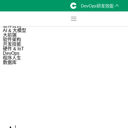
DevOps研发效能
综合
开源资讯
软件资讯
AI & 大模型
大前端
软件架构
开发技能
硬件 & IoT
DevOps
程序人生
数据库
1