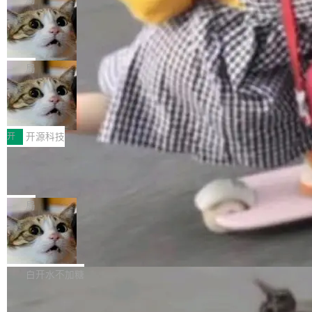
现实 过去两年，CIO们的焦虑清单上多了两项：
设置，如果用布尔值 + 可空字段来表示——bool
个"AI 知识库 + 聊天机器人"——每个大厂都在
一是如何让大模型和智能体应用安全地从PoC走
ean 表示是否可切换，nullable 的默认模式、浅
Deno 团队开源 Celld，可自托管的分
做，没什么新鲜的。 但 Kenton Varda 在 Twitte
向生产，二是如何让测试团队跟得上AI应用...
布式 Durable Objects
色方案、深色方案——会产生大量无意义的组
r 上把事情说清楚了： 今天我们发布了 Cloudfla
Ryan Dahl 领导的 Deno 团队推出了最新开源项
合。方案缺了、配置冲突了、全 null 了。要知道
re OS，一个带连接器的聊天机器人，跟其他所
目 Celld，一个能在自己机器上运行 Cloudflare
局
哪些组合有效，作者说，你得靠"文档、校验、或
有科技公司做的一样。只不过，实际上它不一
Workers 和 Durable Objects 的守护进程。 设
者部落知识"。 换个写法。Rust 的 enum，两个
样。这是 Sandstorm.io 的重制版，我十年前的
鲁大师7月新机性能/流畅/AI榜：vivo夺
计思路很直接：每个对象是一个独立的 SQLite
变体：Switchable...
性能、流畅双第一，三星Galaxy Z系列
那个创业公司。不同的是，这次它构建在 Cloudf
数据库，按名称寻址，复制到你自己的 S3 兼容
2026年7月的手机市场，由于存储等硬件成本暴
新折叠缺席
lare Workers 上——我花了九年时间搭建的平台
存储库里。节点之间只通过这个存储库协调——
增，手机厂商的日子也不好过啊，新机速度明显
开
开源科技
——并且深度集成了 AI。这基本上是我十年秘密
没有控制平面，没有共识协议。每个对象自带一
放缓，因此硝烟味淡了许多。新机参数规格除开
计划的顶峰。 十年前，Ken...
个小型数据库，应用天然按分片构建，单个数据
Zed 推出 DeltaDB，一个记录 commit
高价的三星折叠（三星Galaxy Z Fold8 Ultra / Z
之间所有操作的版本控制系统
库的竞争和爆炸半径问题在设计层面就被消除
Fold8 / Z Flip8）外，其余要么是中低端机器，
Zed 编辑器团队发布了新项目——DeltaDB，一
了。 闲置的 cell 会休眠到几乎不占资源。当 cel
例如iQOO Z11i、REDMI Note 17、REDMI No
个在 git commit 之间记录每一次编辑操作的版
局
l 迁移或唤醒时，新宿主从 S3 恢复 SQLite 数据
te 17 Pro、OPPO K15，要么是vivo X300 E这
本控制系统。目前处于 Early Access 阶段。 De
库继续执行。存储库是持久化的唯一真相...
样的次旗舰。 Galaxy Z Fold8 Ultra / Z Fold8 /
SpaceXAI 单季资本开支达 183 亿美元
ltaDB 的核心思路直接写在 landing page 最显
Z Flip8三款折叠屏新机均在7月22日发布，且全
眼的位置：「Software is made between com
根据风险投资人Tomer Tunguz 博客（VC 分
部搭载骁龙8 Elite Gen5 for Galaxy，它们本该
mits」——软件是在 commit 之间写出来的。git
析）披露的最新分析与第二季度业绩报告，Spac
白开水不加糖
是7月性...
只记录了你提交的最终状态，但真正的工作过程
eXAI在上个季度的总资本支出飙升至183.7亿美
——打字、删改、试错、agent 对话——都在 co
Meta 发布终端编程 Agent“Muse Cod
元。其中，绝大部分资金被直接用于 AI 领域，