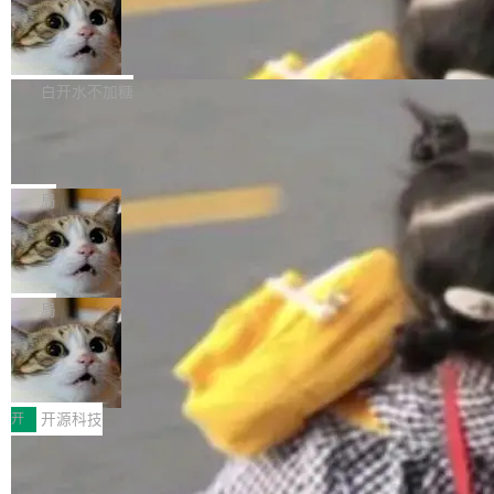
通过拉取过去一年内（从 PG 18 Beta1 时间点
和休闲娱乐竞争时间。" 这是 libexpat 维护者 S
的图像元素不在同一个子树中，则它们将不再关
至今）的所有 commit，同样交由 AI 分析提炼。
Firefox 153.0.3 发布
ebastian Pipping 写在博客里的话。8 月 4 日，
联 加...
经过人工复核，准确度令人满意。这一方法也为
他宣布了一个新消息：从 2026 年 8 月 1 日起，
Firefox 153.0.3 现已发布，具体更新内容如
社区爱好者提供了高效跟踪新版本的思路。
他可以全职维护 libexpat 了，最长 6 个月。发
下： New Smart Window 包含多项增强功能：
白开水不加糖
工资的是慕尼黑市政府。 libexpat 是一个 C99
<ul> <li>现在建议列表会显示更多结果，方便用
编写的流式 XML 解析器，MIT 许可证。和 libx
Cloudflare Computer 开源：你的 Age
户查找历史记录和切换到已打开的标签页。（<a
nt 需要一台电脑，而不是一个容器
ml2 一样，它是世界上使用最广泛的 XML 解析
href="https://bugzilla.mozilla.org/show_bug.c
Cloudflare 开源了名为 @cloudflare/computer
库之一。你的操作系统、浏览器、无数的基础设
gi?id=2019042">Bug&nbsp;2019042</a>）</l
的 npm 包。项目的核心论点是：容器不适合 Ag
局
施软件，很可能都在用它。而过去十年，维护它
i> <li>现在，助手可以直接使用 Exa 的网络搜索
ent 计算。真正适合的，是 Isolate。 Cloudflare
的人一直在用业余...
结果回答问题，而无需将问题转交给搜索引擎。
OpenAI 公开邮件和聊天记录回应苹果
工程师在这件事上没什么可谦虚的——他们用 W
诉讼，称“Apple is getting this wron
（<a href="https://bugzilla.mozilla.org/show_
orkers 跑了十年 Isolate。用 CEO Matthew Pri
上个月，苹果一纸诉状把 OpenAI 告上法庭，指
g”
bug.cgi?id=204...
nce 的话说：「我们一生都在用 Isolate 运行代
控其挖角苹果前员工并窃取商业秘密。苹果的诉
局
码，而 AI Agent 不需要容器，它们需要的是 Iso
状把 OpenAI 描述成一个系统性地从前东家挖
late。」 容器为什么不合适 容器的问题在于启动
HUAWEI MatePad Edge上架WorkBu
人、套取机密信息的对手。 OpenAI 没发律师
ddy鸿蒙PC版，说话就能干活的AI办公
和销毁都太重了。一个 Agent 要执行的任务可能
函，也没选择庭外沉默。它在官网贴了一篇博
全能AI工作台WorkBuddy鸿蒙PC版上架HUAWE
搭子
只需要几毫秒的 CPU 时间，但容器从冷启动到
文，标题只有六个字：Apple is getting this wro
I MatePad Edge应用市场，直接下载即可使
开
开源科技
就绪要花数秒。如果未来有十...
ng。 然后，它把邮件往来和 iMessage 聊天记
用，与鸿蒙电脑上的体验一致。值得一提的是，
录全贴了出来。 他发错人了 苹果外部律师 Gabr
FFmpeg 9.0 发布：代号“Lei”，以此纪
这是目前市面上唯一支持平板接入WorkBuddy P
念中国开发者雷霄骅
iel Gross 来自 Weil 律所，2 月 23 日下午 5:53