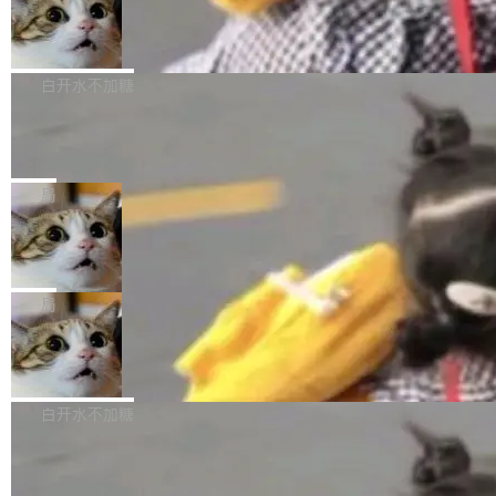
型。谁在开源赛道上领先，...
简单：开发者工具必须开源。 理由不是传统的自
商汤 SenseNova U1.5-Lite-Preview
i）在 X 上发帖： 「如果你是 Agent Harness 相
开源
由软件情怀，而是一个跟 AI agent 直接相关的
关开源项目的开发者，希望参加 DeepSeek Har
商汤科技宣布面向社区开源轻量级统一多模态模
技术判断。 两行 prompt 就能个性化任何软件 C
ness 的内测，可以回复或私信联系我。请附上
型的预览版本 SenseNova U1.5-Lite-Preview。
白开水不加糖
rawshaw 给出了两个 prompt。 第一个： "下载
GitHub id 以及开源代表作。」 DeepSeek 曾在
公告称，SenseNova U1.5-Lite-Preview并非简
某个软件的源码，在本地构建。修改 agent ...
官方招聘信息中写过一条简洁有力的公式：Mod
Ubuntu 将核心系统包从 deb 转成了 s
单的模型规模升级，而是基于 SenseNova U1
nap
el + Harness = Agent。模型负责理解和推理，
的一次系统性迭代，不仅在同一架构中贯通视觉
Ubuntu 正在把又一个核心系统包从 deb 转为 s
Harness 负责把能力落到真实环境中——调用工
理解、推理、生成与编辑，还仅以 8B-MoT 的轻
nap。这次是 hwctl——一个用来检查 Ubuntu
局
具、读写文件、管理上下文、处理错误、完成闭
量大小，将能力推进到4K、更精细的真实质感、
硬件认证状态的命令行工具。 Canonical 工程师
环。崔添翼招人的标...
更复杂的视觉控制和可持续迭代编辑。 相比 U
Dario Amodei 担心新人来 Anthropic
Alan Griffiths 在邮件列表中说得很直白：「hwc
只为金钱，不为使命
1，U1.5-Lite-Preview 在以下方向上带来了显著
tl 是一个 Ubuntu 专有的包，它和它的依赖项都
顶级 AI 研究员在两家公司之间来回跳，中间只
提升： 原生支持4K图像生成； 更精细的局部纹
是 Ubuntu 专有的，不会用在其他发行版上。」
隔了几天。 Lilian Weng 上周刚宣布因健康原因
局
理、细节与真实世界质感； 更准确的中英文文字
所以 deb 版本的受众实际上为零。既然只有 Ub
离开 Thinking Machines Lab，说自己作为联合
生成与复杂版式组织； 更稳定的图...
untu 用户在用，那用 snap 打包就没什么可纠结
FFmpeg 9.0 发布
创始人的角色「太累了」。几天后，The Inform
的。 从 deb 到 snap 的迁移路径 hwctl 是 rust-
ation 就曝出她将重回 OpenAI，负责递归自我
FFmpeg 9.0 现已发布，包含多项改进。官方更
hwlib 硬件 API 库的一部分，命令行工具负责查
改进方向的研究。她是 Thinking Machines 过
新日志列出的 9.0 版本主要更新内容如下： 扩
白开水不加糖
询 Ubuntu 的硬件认证数据库。...
去一年内第四个离开的联合创始人。 这家由前
展 AMF 色彩转换器 (vf_vpp_amf) 的 HDR 功能
OpenAI CTO Mira Murati 创立的公司，连创始
DeepSeek V4 Flash 单日消耗 8 万亿 t
MP4 muxer 中支持 LCEVC 音轨复用 Playdate
okens 登顶热搜
团队都留不住。 但 Thinking Machines 不是唯
视频编码器和多路复用器 添加 v360_vulkan filt
8 万亿 tokens。一天。一家公司的消耗。 Open