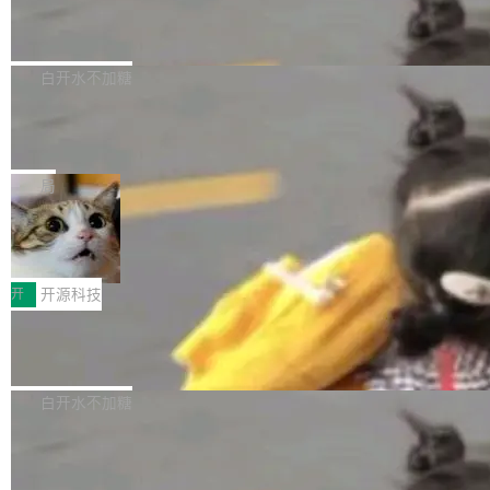
6的终端设备已突破7000万台，注册开发者数量
zen 9000/8000/7000系列处理器，并针对X3D
Dgraph v25.4.0 发布，具有图形后端的
窗口推了又推。好到合进 main 分支的代码，我
已突破 1100 万。随着鸿蒙生态汇聚越来越多的
原生 GraphQL 数据库
处理器特性进行平台级优化。其搭载X3D鸡血模
们自己都没看完。 这事不是个例。GitLab 调研
Dgraph 是一个水平可扩展的分布式 GraphQL
高质量游戏...
式2.0，可根据不同使用场景释放处理器潜力，
过 1528 名开发者，85% 说 AI 把瓶颈从写代码
数据库，有一个图形后端。作为一个原生的 Gra
白开水不加糖
帮助玩家在游戏与高负载应用中获得更充分的性
转移到了审代码。 写代码有人替你干了。但审代
phQL 数据库，它严格控制数据在磁盘上的排列
能表现。 在核心规格方面，B850 AO...
码、把关发版这两道关，还得靠人肉扛。 V5.0
竹知了：一个零依赖的单文件 HTML，
方式，以优化查询性能和吞吐量，减少集群中的
把儿时竹蝉玩具搬进浏览器
想让 AI 一起盯。
磁盘寻道和网络调用。 Dgraph v25.4.0 现已发
竹知了（zhuzhiliao）是那种小时候路边摊上几
布，具体更新内容包括： feat(zero)：Zero 现
块钱的玩意儿——一根小竹签，一个竹筒，一头
局
支持 --security superflag（token=...;whitelist
系着涂了松香的线。甩起来，竹膜震动，发出“哇
=...），与 Alpha 版本的格式一致，并据此对其
30倍效率升级：解锁医学影像数据要素
——哇”的蝉鸣声。实物越来越难找了，有开发者
价值化的真实路径
管理 HTTP 端点进行授权。 <blockquote> <p>
把它做成了 Web 玩具，放在 zhuzhiliao.imsai.c
完成一例腹部CT影像标注，张医生过去需要约1
<span><strong>警告：</strong>&nbsp;Zero
c 上，并在 GitHub 开源。 玩法很简单：按住屏
20个小时。他必须在数百张连续影像上，一笔一
开
开源科技
的 admin ...
幕画圈，或者直接甩手机。页面会实时显示转速
笔勾画边界，一层一层识别肌肉组织。如今，使
（圈/秒），声音来自真实竹知了录音的 1.72 秒
Apache Dubbo-go v3.3.2 正式发布
用东软飞标医学影像标注平台，同样的工作缩短
采样，无缝循环。音频解码失败时，还有一套合
至4小时，效率提升30倍。 这组数字背后，改变
这个版本面向生产环境，重心在内核稳定性。我
成兜底——锯齿波振荡器模拟脉冲，并联带通共
的不只是速度，而是把医学影像转化为AI能力的
们彻底收敛了旧配置体系，扩展了 Triple 协议与
白开水不加糖
振峰模拟竹膜和筒腔共鸣。 技术细节上，物理引
路径真正打通了。 大型医院积累的影像数据规模
泛化调用能力，加强了应用级元数据和服务治
擎是绳系质点模型：重力、弹性绳（只拉不
庞大，但不能直接用于训练模型。器官、病灶和
Calibre 9.12 发布，功能强大的开源电
理，同时集中修了并发安全、资源泄漏和热路径
推）、空气阻力，1/240 秒定步长积...
子书工具
组织边界，必须由专业医生逐层识别、标记和校
性能问题。
Calibre 开源项目是 Calibre 官方出的电子书管