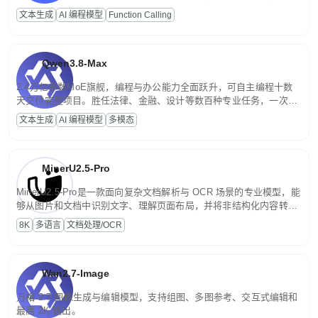
高并发、轻量化任务，适合日常对话、内容创作、基础 RAG、批量
文本生成
AI 编程模型
Function Calling
文案处理等普惠刚需场景。
Qwen3.8-Max
2.4万亿参数MoE旗舰，编程与办公能力全面跃升，可自主编程十数
天交付完整项目。胜任法律、金融、设计等数百种专业任务，一次对
话端到端交付生产级成果。原生视觉理解贯穿规划、执行与验证全流
文本生成
AI 编程模型
多模态
程，支持超长文档与长视频的深度语义解析。长程任务中自主规划与
闭环迭代，持续进化。
MinerU2.5-Pro
MinerU2.5-Pro是一款面向复杂文档解析与 OCR 场景的专业模型，能
够从图片和文档中识别文字、理解页面布局，并将非结构化内容转换
为便于存储、检索和二次处理的结构化结果。
8K
多语言
文档处理/OCR
Wan2.7-Image
万相 2.7 图像生成与编辑模型，支持组图、多图参考、交互式编辑和
最高 2K 输出。