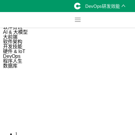
DevOps研发效能
综合
开源资讯
软件资讯
AI & 大模型
大前端
软件架构
开发技能
硬件 & IoT
DevOps
程序人生
数据库
1