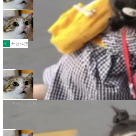
诉讼，称“Apple is getting this wron
（<a href="https://bugzilla.mozilla.org/show_
orkers 跑了十年 Isolate。用 CEO Matthew Pri
上个月，苹果一纸诉状把 OpenAI 告上法庭，指
g”
bug.cgi?id=204...
nce 的话说：「我们一生都在用 Isolate 运行代
控其挖角苹果前员工并窃取商业秘密。苹果的诉
局
码，而 AI Agent 不需要容器，它们需要的是 Iso
状把 OpenAI 描述成一个系统性地从前东家挖
late。」 容器为什么不合适 容器的问题在于启动
HUAWEI MatePad Edge上架WorkBu
人、套取机密信息的对手。 OpenAI 没发律师
ddy鸿蒙PC版，说话就能干活的AI办公
和销毁都太重了。一个 Agent 要执行的任务可能
函，也没选择庭外沉默。它在官网贴了一篇博
全能AI工作台WorkBuddy鸿蒙PC版上架HUAWE
搭子
只需要几毫秒的 CPU 时间，但容器从冷启动到
文，标题只有六个字：Apple is getting this wro
I MatePad Edge应用市场，直接下载即可使
开
开源科技
就绪要花数秒。如果未来有十...
ng。 然后，它把邮件往来和 iMessage 聊天记
用，与鸿蒙电脑上的体验一致。值得一提的是，
FFmpeg 9.0 发布：代号“Lei”，以此纪
录全贴了出来。 他发错人了 苹果外部律师 Gabr
这是目前市面上唯一支持平板接入WorkBuddy P
念中国开发者雷霄骅
iel Gross 来自 Weil 律所，2 月 23 日下午 5:53
C版的产品，搭载“人机双写”重磅功能——你写
全球知名开源多媒体框架 FFmpeg 今天正式发
给 OpenAI 总法律顾问 Che Chang 发了封邮
你的，AI写AI的，同屏协作互不干扰。一句话让
布了 9.0 版本。这个版本除了带来新一代音视频
局
件，附了一封长信，要求 OpenAI 配合调查前苹
AI帮你干活，现在开启全新体验！ 温馨提示：
处理能力和硬件加速支持之外，还有一个特殊之
果员工带走机密信...
亚马逊成本失控：AI 写代码烧掉 1215
体验WorkBuddy鸿蒙PC版前，请将 HUAWEI M
处：FFmpeg 9.0 的代号是“Lei”。 这个名字，
万元，超预算 860%
atePad Edge 升级至 HarmonyOS 6.1.0.135S
来自中国开发者雷霄骅（Lei Xiaohua）。 对于
外媒近日曝光了亚马逊的多份内部报告显示，AI
P9 patch03及以上版本。 *升级路径：设置 > 搜
很多中国音视频开发者而言，这个名字并不陌
导致公司在多个项目上超支。《金融时报》报道
白开水不加糖
索“软件更新” > 检查更新，即可搜索新版本，下
生。十年前，他通过大量中文技术文章、源码分
称，仅一个项目的成本超支就高达 180 万美元
载安装完成升级即可。 没有...
析和开源示例，让一代开发者第一次真正理解 F
Hugging Face CEO 发声：中国正在开
（约合人民币 1215 万元）。 具体来说，一名工
源模型上碾压我们
Fmpeg，也成为很多人进入音视频开发领域的
程师借助 Anthropic 旗下 Claude Sonnet 模型
"他们正在开源模型上碾压我们。" Hugging Fac
“启蒙老师”。 而今年，恰好是雷霄骅离世十周
编写程序，目标是完成电商平台作者信息与商品
e CEO Clément Delangue 在 CNBC 的采访里
局