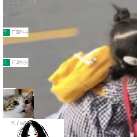
库，并将作为transport接入Mooncake TENT。
白开水不加糖
台 agent...
该通信库针对AI Memory池化场景的数据传输需
CoStrict入选工信部2025人工智能应用
求进行了深度优化，能够实现数据中心内大规模
典型案例
计算节点间多种内存类型的高性能通信。 UCL-
近日，工信部科技司公示《2025人工智能应用典
MPComm将作为一种传输引擎接入Mooncake T
型案例入选名单》，深信服“面向企业研发场景的
开
开源科技
ENT，实现零拷贝传输性能提升30%、非零拷贝
开源 AI 编程平台 CoStrict 应用”凭借卓越的技术
传输性能最高提升5倍。UCL-MPComm底层基
深信服AI算力网关入选工信部人工智能
创新与落地成效成功入选。 全链路私有化部署，
应用典型案例！
于自研UCL-Engine通信引擎，后续腾讯网平将
助力企业AI研发安全落地 当前，越来越多企业已
前不久，工业和信息化部正式发布《2025年人工
持续开源更多基于UCL-Engine的高性能通信组
经开始引入 AI Coding 工具，通过调用公有云模
智能应用典型案例名单》，集中展示人工智能在
开
开源科技
件。 腾讯网平团队在UCL-MPComm中实现了一
型或企业内部部署模型提升研发效率。但随着 AI
各领域的应用成果，覆盖技术底座、行业赋能、
个独立于业务线程的全局通信引擎（Engine），
Coding 从个人辅助工具逐步走向团队级、组织
Jeff Dean 离开 Google：一个时代的结
产品应用、支撑保障、专题等五大方向。深信服
并实...
束，一个实验室的开始
级应用，企业在规模化落地过程中，对安全性、
AI算力网关（AI创新平台）成功入选！ 随着各行
Google 员工编号 20。MapReduce 作者之一。
可控性和代码质量提出了更高要求。 首先是数据
各业的Agent走向规模化建设，算力构成形态逐
Bigtable 作者之一。TensorFlow 的作者之一。
局
安全与合规要求。对于大多数普通研发场景，公
渐丰富，用户关注的重点也在发生变化：不只是
Gemini 的架构师。Google 首席科学家。 Jeff D
有云模型能够满足快速试用和效率提升的需求。
让AI用起来，还要进一步看清混合算力时代下，
🔥 SolonCode v2026.8.4 发布：界面
ean 在 Google 工作了 27 年后，宣布离职。 他
但对于金融、能源、医疗等对数据安全要求较...
字体可调、22 种语言、记忆搜索增强
Token花在哪里、算力是否被充分利用，以及持
不是一个人走。一同离开的还有 Sanjay Ghema
打开终端就能上岗的全中文编码智能体，这一轮
续增长的AI成本该如何优化。 深信服AI算力网关
wat（Google 员工编号 23，Jeff Dean 二十多
把「看得清、用母语、记得住」三件事一次补
梅子酒好吃
正是围绕这些实际问题，从Token治理和成本治
年的编程搭档，MapReduce 和 Bigtable 的共同
齐。 SolonCode 是什么 SolonCode 是杭州无
理两个方面，让用户的每一份算力都看得清、管
作者）、Quoc Le（Google 大脑核心成员，Se
让“代码语义理解”深度释放AI Coding
耳科技研发的企业级终端编码智能体——一位全