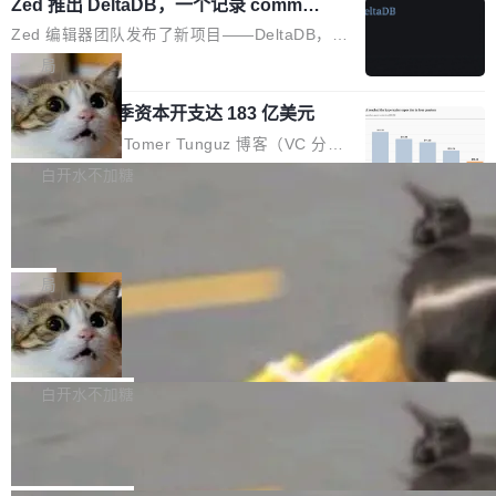
个小型数据库，应用天然按分片构建，单个数据
Zed 推出 DeltaDB，一个记录 commit
高价的三星折叠（三星Galaxy Z Fold8 Ultra / Z
之间所有操作的版本控制系统
库的竞争和爆炸半径问题在设计层面就被消除
Fold8 / Z Flip8）外，其余要么是中低端机器，
Zed 编辑器团队发布了新项目——DeltaDB，一
了。 闲置的 cell 会休眠到几乎不占资源。当 cel
例如iQOO Z11i、REDMI Note 17、REDMI No
个在 git commit 之间记录每一次编辑操作的版
局
l 迁移或唤醒时，新宿主从 S3 恢复 SQLite 数据
te 17 Pro、OPPO K15，要么是vivo X300 E这
本控制系统。目前处于 Early Access 阶段。 De
库继续执行。存储库是持久化的唯一真相...
样的次旗舰。 Galaxy Z Fold8 Ultra / Z Fold8 /
SpaceXAI 单季资本开支达 183 亿美元
ltaDB 的核心思路直接写在 landing page 最显
Z Flip8三款折叠屏新机均在7月22日发布，且全
眼的位置：「Software is made between com
根据风险投资人Tomer Tunguz 博客（VC 分
部搭载骁龙8 Elite Gen5 for Galaxy，它们本该
mits」——软件是在 commit 之间写出来的。git
析）披露的最新分析与第二季度业绩报告，Spac
白开水不加糖
是7月性...
只记录了你提交的最终状态，但真正的工作过程
eXAI在上个季度的总资本支出飙升至183.7亿美
——打字、删改、试错、agent 对话——都在 co
Meta 发布终端编程 Agent“Muse Cod
元。其中，绝大部分资金被直接用于 AI 领域，
e” 和 Muse Spark 1.2 模型
mmit 之间的空隙里丢失了。 DeltaDB 要做的就
金额高达158.3亿美元，这一单项投入已经逼近
Meta 今天发布了两款 AI 产品：Muse Code，
是把这段空隙补上。 回退到任何一次编辑：Delt
微软同期总资本开支的四成。 与亚马逊、Alpha
一个在终端里运行的编程 agent；Muse Spark
局
aDB 捕获 commit 之间的每一次操作，...
bet、微软以及 Meta 等传统科技巨头相比，Spa
1.2，驱动这个 agent 的新模型。一句话概括：
ceXAI的资金消耗速度尤为引人瞩目。然而，支
美团开源 LoHoSearch，用知识图谱校
你可以用 curl -fsSL https://dev.meta.ai/install.
准 AI 能力认知
撑庞大支出的资金来源却呈现出截然不同的面
sh | bash 安装一个能在大项目里自动规划、写
机器出题的前提，是让机器拥有全局视野。整个
貌。数据显示，微软和 Meta 主要依托充沛的经
代码、验证结果的 AI 终端工具。 据介绍，Muse
构建流程可以分为四个环节：建图 → 控制难度
白开水不加糖
营现金流来覆盖资本开支，其资本支出覆盖率分
Code 是 Meta 的编程 agent 产品。它和市场上
→ 质量把关 → 数据概览。
别达到155% 和106%;而SpaceXAI的经营现金
腾讯开源 UCL-MPComm 通信库
已有的终端编程 agent 在设计理念上有几个明显
流仅能覆盖资本开支的12...
的差异点。 异步后台 agent：Muse Code 有一
腾讯网平团队宣布开源了 UCL-MPComm 通信
个主 agent 循环，外加一组后台 agent。这些后