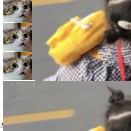
年。FFmpeg 社区最终选择用一个大版本的名
列表的数据匹配 —— 一项常规的数据处理任
没有拐弯抹角。他说中国正在赢得 AI 竞赛，而
字，留下了这份纪念。 雷霄骅曾是中国传媒大学
务，最终却产生了 180 万美元的账单，实际支出
当 AI agent 把源码变成了最好的扩展系
且按目前的速度，中国 AI 工具预计在今年底或
数字电视技术方向的博士生，长期从事视频、音
统，开发者工具必须开源
超出原定预算 860%。 更令人意外的是，该项目
2027 年就能追上美国前沿实验室的水平。 Dela
五年前，David Crawshaw 问过很多软件工程师
频技...
最终并未成功落地，而高额算力消耗持续运行长
ngue 把原因归结为一件事：开放协作。中国的
一个问题：你写过什么给自己用的程序？答案几
局
达 5 个月，公司直到财务对账时才察觉异常。这
AI 开发者在一个共享和协作的生态里加速迭代，
乎都是没有。工程师们整天用别人写的程序写程
意味着一个无人看管的 AI 程序，在近半年时间
而美国模型厂商在"闭门造车"。他的原话是 "buil
DeepSeek Harness 宣布内测邀请，全
序给别人用。偶尔有人自己写个博客系统、智能
里日夜不停地"烧钱"。 复盘显示，...
网最大规模开源 Agent 路演现场诞生
ding in silos"——各自为战，互不通气。 这个判
家居控制、家庭实验室，都算稀奇事。 Crawsh
一条内测招募帖，发出去的时候大概没人想到它
断从他嘴里说出来分量不同。Hugging Face 是
aw 是 Shelley 的作者，一个开源 AI coding age
会变成一场开源 Agent 生态的路演。 8月1日，
局
全球最大的开源 AI 平台，上面跑着上百万个模
nt。他最近在博客上写了一篇文章，核心论点很
DeepSeek Harness 团队负责人崔添翼（tiany
型。谁在开源赛道上领先，...
简单：开发者工具必须开源。 理由不是传统的自
商汤 SenseNova U1.5-Lite-Preview
i）在 X 上发帖： 「如果你是 Agent Harness 相
开源
由软件情怀，而是一个跟 AI agent 直接相关的
关开源项目的开发者，希望参加 DeepSeek Har
商汤科技宣布面向社区开源轻量级统一多模态模
技术判断。 两行 prompt 就能个性化任何软件 C
ness 的内测，可以回复或私信联系我。请附上
型的预览版本 SenseNova U1.5-Lite-Preview。
白开水不加糖
rawshaw 给出了两个 prompt。 第一个： "下载
GitHub id 以及开源代表作。」 DeepSeek 曾在
公告称，SenseNova U1.5-Lite-Preview并非简
某个软件的源码，在本地构建。修改 agent ...
官方招聘信息中写过一条简洁有力的公式：Mod
单的模型规模升级，而是基于 SenseNova U1
el + Harness = Agent。模型负责理解和推理，
的一次系统性迭代，不仅在同一架构中贯通视觉
Harness 负责把能力落到真实环境中——调用工
理解、推理、生成与编辑，还仅以 8B-MoT 的轻
具、读写文件、管理上下文、处理错误、完成闭
量大小，将能力推进到4K、更精细的真实质感、
环。崔添翼招人的标...
更复杂的视觉控制和可持续迭代编辑。 相比 U