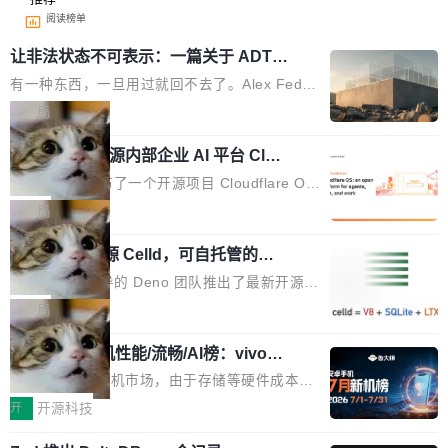
阅读榜单
让非法状态不可表示：一篇关于 ADT
的帖子在 Reddit 火了
有一种东西，一旦用过就回不去了。Alex Fedos
eev 管它叫"软件设计的基石"。 他说的东西不新
局
鲜——代数数据类型（ADT），尤其是和类型
Cloudflare 开源内部企业 AI 平台 Clou
（sum type）。但他说清楚了一件事：这不是类
dflare OS
型系统的学术体操，是日常编码的思维方式。 文
Cloudflare 发布了一个开源项目 Cloudflare O
章从一个简单的例子切入。一个网站的深色主题
S。如果你只看官方博客，你会觉得这是又一
局
设置，如果用布尔值 + 可空字段来表示——bool
个"AI 知识库 + 聊天机器人"——每个大厂都在
ean 表示是否可切换，nullable 的默认模式、浅
Deno 团队开源 Celld，可自托管的分
做，没什么新鲜的。 但 Kenton Varda 在 Twitte
布式 Durable Objects
色方案、深色方案——会产生大量无意义的组
r 上把事情说清楚了： 今天我们发布了 Cloudfla
Ryan Dahl 领导的 Deno 团队推出了最新开源项
合。方案缺了、配置冲突了、全 null 了。要知道
re OS，一个带连接器的聊天机器人，跟其他所
目 Celld，一个能在自己机器上运行 Cloudflare
局
哪些组合有效，作者说，你得靠"文档、校验、或
有科技公司做的一样。只不过，实际上它不一
Workers 和 Durable Objects 的守护进程。 设
者部落知识"。 换个写法。Rust 的 enum，两个
样。这是 Sandstorm.io 的重制版，我十年前的
鲁大师7月新机性能/流畅/AI榜：vivo夺
计思路很直接：每个对象是一个独立的 SQLite
变体：Switchable...
性能、流畅双第一，三星Galaxy Z系列
那个创业公司。不同的是，这次它构建在 Cloudf
数据库，按名称寻址，复制到你自己的 S3 兼容
2026年7月的手机市场，由于存储等硬件成本暴
新折叠缺席
lare Workers 上——我花了九年时间搭建的平台
存储库里。节点之间只通过这个存储库协调——
增，手机厂商的日子也不好过啊，新机速度明显
开
开源科技
——并且深度集成了 AI。这基本上是我十年秘密
没有控制平面，没有共识协议。每个对象自带一
放缓，因此硝烟味淡了许多。新机参数规格除开
计划的顶峰。 十年前，Ken...