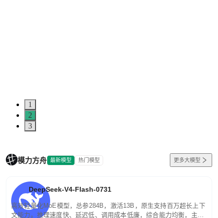
1
2
3
模力方舟
最新模型
热门模型
更多大模型
DeepSeek-V4-Flash-0731
高效轻量化MoE模型，总参284B，激活13B，原生支持百万超长上下
文能力。推理速度快、延迟低、调用成本低廉，综合能力均衡，主打