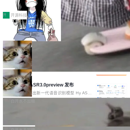
得住、用得稳、省得下、更安全！ 一、从现在开
价值潜能：华为云码道（CodeArts）
q2Seq 和 DocAI 的共同发明人）以及 Oriol Vin
中文驱动的数字员工，自主理解需求、规划步
一、代码仓深度理解技术的作用与价值 在软件工
始，Token使用一目...
代码仓技术解析
yals（Gemini 联合负责人，AlphaSta...
骤、编写代码。不挑模型、不挑平台，curl 一行
程实践中，代码仓是企业核心知识资产的主要载
开
开源科技
装完即用。 开源地址：Gitee · GitCode · GitHu
体。企业级代码仓库通常包含数十万乃至数百万
b 安装 支持 Java 8+（8~26）、macOS / Linu
一条“删库”命令跑 17 小时，算法工程
个文件，其规模远超单次模型调用可承载的上下
师删光 89TB 数据只为干私活
x / Windows / Harmony PC。 # macOS / Linu
文窗口。随着项目规模的持续扩张与代码历史的
最高人民检察院8月4日公布了一起案件：北京一
x / Harmony PC curl -fsSL https://solon.noea
不断累积，代码仓中的模块关系、接口契约、业
名90后算法工程师王某，为了给自己接的私活腾
局
r.org/solon...
务逻辑等关键信息往往分散于数十乃至数百个文
服务器空间，删光了公司AI游戏部门的全部核心
件之中，形成高度复杂的知识关联网络。传统的
Cloudflare 分享推理优化实践：KV ca
数据。 王某2024年1月入职东城区某科技公司AI
che 量化 + 权重压缩，吞吐量提升 4
代码检索手段（如关键词匹配、目录遍历）仅能
短剧部门，有互联网大厂背景。在公司内部架构
Kimi 和 GLM 是当前最强的大模型系列之一，但
1%，成本降 30%
在语法层面完成文本定位，难以触及代码的语义
调整期间，部门三次通知全员将数据从A集群迁
它们有一个共同的问题：太吃显存了。月之暗面
局
内涵与结构关联，导致开发者使用代码智能体在
移到B集群，王某都回复了"收到"。 他没有迁移
的 Kimi K 系列和智谱的 GLM 都是长上下文、M
理解大规模代码仓时面临显著"代码仓理解"瓶
腾讯混元 Hy ASR3.0preview 发布
数据。2024年9月3日下午4点，他使用此前登录
oE 架构的大模型，好用到让人上瘾，但 GPU 显
颈。 代码仓深度理解服务（以下简称" CodeBas
的账号密码进入A集群，输入了一条被程序员圈
存永远不够用。 Cloudflare 的 Workers AI 团队
腾讯混元正式推出新一代语音识别模型 Hy ASR
e深度理解服务"）是华为云码道（CodeA...
称为"删库跑路"的命令——最高管理员权限、无
一直在跑这些模型的推理。他们在官方博客上发
3.0preview。基于最新一代大语言模型 Hy3 的
白开水不加糖
需确认、强制递归删除。17个小时后，运维人员
了一篇技术文章，详细拆解了三种让大模型在 G
语言理解能力，以及融合了高精度语音识别与深
发现异常并中止进程时，89TB数据已经没了。
Pale Moon 34.3.2 发布，苍月浏览器
PU 上跑得更省、更快的技术手段——KV cache
度语义理解能力，实现了语音识别能力的全面升
删掉的是AI游戏部门的全部开发文件，包括公司
量化、模型权重压缩、以及共享 KV cache 的完
级。 根据介绍，Hy ASR3.0preview 目标在于：
Pale Moon 34.3.2 现已发布，这是一个安全更
自研的多个文生3D和...
整性保护。效果是：吞吐量提升 41%，每 token
让语音识别不再只是听清，而是真正听懂。通过
新和少量网页兼容性修复版本。 Changes/fixe
白开水不加糖