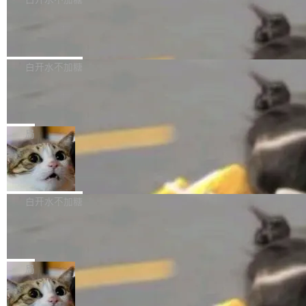
成本降低 30%，精度不变。 FP8 省的不仅是显
先理解你的语境和意图，再把准确的文字直接给
s： 实现了URL.Parse()便捷功能 对浏览器内部
存 KV cache 是推理时最吃显...
到你。从“逐字转写、单点优化”演进为“理解语
PostgreSQL 18/19 新特性深度解读
函数添加了多项边界检查，以避免潜在的越界访
境、兼容场景、一键直出”。 Hy ASR 3.0 previe
问、下溢和溢出。（DiD） 修复了加载和解析内
演讲者分享了一个有趣的实践：面对 PG 18 已
w 不要求标准普通话，方言识别覆盖粤语、吴语
容提供的字体时出现的几个问题 为避免音频加
发布的 Release Notes，他利用 AI 工具（如 Co
白开水不加糖
等 10 大方言片区和 20 余个二级小片区。在开
载、处理和播放过程中可能出现的一系列错误，
pilot）对数千条 commit 日志进行自动分析，先
源评测集中，Hy ASR 3.0 preview 在多语种的
对音频采样频率设定了下限 采样率低于 8kHz
慕尼黑市政府为全职开源项目维护者提
让模型总结出三十余条潜在特性，再逐条要求生
WER（...
供资助
（通常被认为是 "telephone"/"walkie-talkie" 音
成详细解释和代码校验，最终筛选出对用户体感
"在过去大约 10 年的大部分时间里，libexpat 的
质的最低采样率）的音频格式将被拒绝 修复了 C
最强的若干项。对于尚未正式发版的 PG 19，则
维护工作一直与我的日常工作、家务、社交生活
局
SS 圆角虚线样式中可能存在的问题 如果表单中
通过拉取过去一年内（从 PG 18 Beta1 时间点
和休闲娱乐竞争时间。" 这是 libexpat 维护者 S
的图像元素不在同一个子树中，则它们将不再关
至今）的所有 commit，同样交由 AI 分析提炼。
Firefox 153.0.3 发布
ebastian Pipping 写在博客里的话。8 月 4 日，
联 加...
经过人工复核，准确度令人满意。这一方法也为
他宣布了一个新消息：从 2026 年 8 月 1 日起，
Firefox 153.0.3 现已发布，具体更新内容如
社区爱好者提供了高效跟踪新版本的思路。
他可以全职维护 libexpat 了，最长 6 个月。发
下： New Smart Window 包含多项增强功能：
白开水不加糖
工资的是慕尼黑市政府。 libexpat 是一个 C99
<ul> <li>现在建议列表会显示更多结果，方便用
编写的流式 XML 解析器，MIT 许可证。和 libx
Cloudflare Computer 开源：你的 Age
户查找历史记录和切换到已打开的标签页。（<a
nt 需要一台电脑，而不是一个容器
ml2 一样，它是世界上使用最广泛的 XML 解析
href="https://bugzilla.mozilla.org/show_bug.c
Cloudflare 开源了名为 @cloudflare/computer
库之一。你的操作系统、浏览器、无数的基础设
gi?id=2019042">Bug&nbsp;2019042</a>）</l
的 npm 包。项目的核心论点是：容器不适合 Ag
局
施软件，很可能都在用它。而过去十年，维护它
i> <li>现在，助手可以直接使用 Exa 的网络搜索
ent 计算。真正适合的，是 Isolate。 Cloudflare
的人一直在用业余...
结果回答问题，而无需将问题转交给搜索引擎。
OpenAI 公开邮件和聊天记录回应苹果
工程师在这件事上没什么可谦虚的——他们用 W