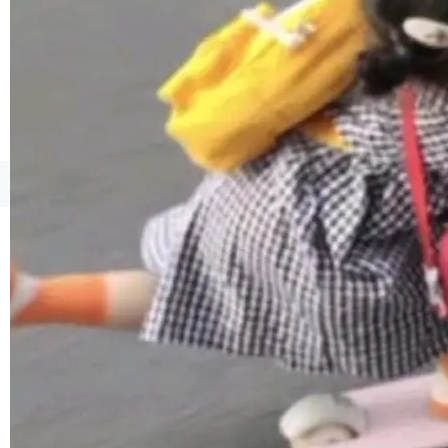
1，U1.5-Lite-Preview 在以下方向上带来了显著
提升： 原生支持4K图像生成； 更精细的局部纹
理、细节与真实世界质感； 更准确的中英文文字
生成与复杂版式组织； 更稳定的图...
©OSCHINA(OSChina.NET)
京ICP备2025119063号