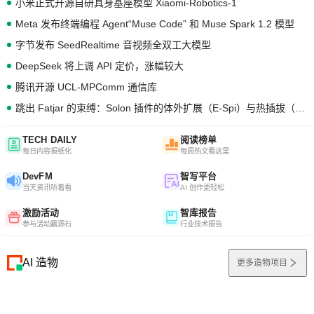
小米正式开源自研具身基座模型 Xiaomi-Robotics-1
Meta 发布终端编程 Agent“Muse Code” 和 Muse Spark 1.2 模型
字节发布 SeedRealtime 音视频全双工大模型
DeepSeek 将上调 API 定价，涨幅较大
腾讯开源 UCL-MPComm 通信库
跳出 Fatjar 的束缚：Solon 插件的体外扩展（E-Spi）与热插拔（H-Spi）
TECH DAILY
阅读榜单
每日内容报纸化
每周热文看这里
DevFM
智写平台
当天资讯听着看
AI 创作更轻松
激励活动
智库报告
参与活动赢源石
行业技术报告
AI 造物
更多造物项目