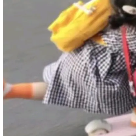
境、兼容场景、一键直出”。 Hy ASR 3.0 previe
w 不要求标准普通话，方言识别覆盖粤语、吴语
©OSCHINA(OSChina.NET)
京ICP备2025119063号
等 10 大方言片区和 20 余个二级小片区。在开
源评测集中，Hy ASR 3.0 preview 在多语种的
WER（...