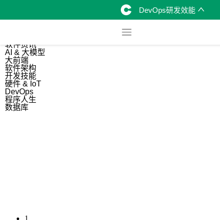
DevOps研发效能
综合
开源资讯
软件资讯
AI & 大模型
大前端
软件架构
开发技能
硬件 & IoT
DevOps
程序人生
数据库
1