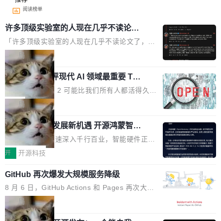
阅读榜单
许多顶级实验室的人现在几乎不读论文
了
「许多顶级实验室的人现在几乎不读论文了，而
且他们认为 ICLR/ICML/NeurIPS 充斥着大量过
局
度宣传和欺诈。」 OpenAI 研究员 Keller Jorda
xAI 前工程师评现代 AI 领域最重要 Top
n 这条推文引发了广泛讨论。他不是在说风凉
3 开源项目
话，他是说出了一个圈内人尽皆知但很少公开捅
Flash Attention 2 可能比我们所有人都活得久。
破的事实。 Jordan 随后补充了一句软化声明：
这句话不是来自某个技术博客，而是出自 Hieu
局
「我不认为这些会议上大部分论文都在过度宣传
Pham 的一条推文。Hieu Pham 是谁？他是 xAI
或造假。问题是，作为读者，如果你筛选出那些
共商智能硬件发展新机遇 开源鸿蒙智能
的早期工程师之一，在 Grok 训练基础设施团队
硬件开发者日杭州站即将举行
看起来最令人兴奋的论文，那它们大部分都是过
工作过。近日他在 X 上发了一条帖子，列出了他
随着万物智联加速深入千行百业，智能硬件正从
度宣传的。」 这才是真正的痛点。不是所有论文
认为现代 AI 领域最重要的三个开源项目。 第一
单点设备迈向智能化、网联化、协同化发展。作
开
开源科技
都有问题，是最吸引眼球的那批论文最有问题。
个名字毫无悬念：Flash Attention 2。 Hieu 的
为面向全场景、跨终端的分布式操作系统，开源
他引用的帖子来自 Mathew Shen，一位 ICLR 2
理由很具体。FA 系列不需要解释，但 FA2 是他
GitHub 再次爆发大规模服务降级
鸿蒙通过统一技术底座和分布式能力，为不同类
026 的读者：「看了篇 ...
认为最重要的一个——复杂度恰到好处，刚好能
型智能设备的开发、连接与互联提供关键支撑，
8 月 6 日，GitHub Actions 和 Pages 再次大规
驱动你去学 CuTe，但还没被那些"邪恶的" Hopp
也为产业链企业探索产品创新与商业增长打开新
模服务降级，Actions 完全不可用超过 5 小时，
局
er++ 优化所淹没，足够容易修改和适配。 更关
的空间。 8月14日，开源鸿蒙智能硬件开发者日
webhook 停发，连自托管 runner 也因调度层故
键的是 FA2 的持久性...