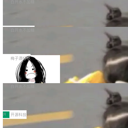
一个回归问题，该问题导致拉取镜像时会拒绝包
e 孵化器项目管理委员会（IPMC）投票中获得
白开水不加糖
pSeek作为与宇树科技具备战略合作关系的企
含绝对 hardlink 目标的镜像（此类镜像由某些镜
全票通过，随后获 Apache 软件基金会董事会批
业，获配股份数量占本次发行数量的2.31%。 除
马斯克 AI 百科项目 Grokipedia 被曝数
像构建工具生成）。moby/moby#53305 修复了
准。今天，Apache 软件基金会正式宣布 Apach
DeepSeek外，腾讯旗下上海启善投资有限公司
月未更新
Docker Engine 29.7.0 中引入的一个回归问
e Fluss 孵化毕业，成为 Apache 顶级项目（TL
埃隆·马斯克推出的AI百科项目 Grokipedia 被曝
获配9...
题，该问题可能导致在旧版 Linux 内核...
P）！这一里程碑不仅标志着 Fluss 迈入新的发
长期停止内容更新，未能实现其作为“AI版维基百
白开水不加糖
展阶段，也将进一步推动流式存储、实时湖仓与
科”替代品的目标。 据 Lawfare 最新调查，自今
AI 数据基础加速融合，为实时数据基础设施的发
Solon I18n：三种解析器，零样板代码
年4月以来，Grokipedia 页面更新功能基本停
展开启新的篇章。
滞，过去三个月内没有任何条目完成更新，用户
如果你在 Spring Boot 里做过国际化，流程大概
提交的编辑请求也长期处于待处理状态。 Groki
是这样的：配 MessageSource 的 Bean、写 R
梅子酒好吃
pedia 于去年底上线，定位为由人工智能生成内
eloadableResourceBundleMessageSource、
容的百科平台，被马斯克视为传统众包百科网站
Apache Doris 4.1 全面增强 Iceberg：
声明 LocaleResolver、注册 LocaleChangeInt
支持 UPDATE、MERGE INTO 与 Iceb
维基百科的替代方案。Lawfare 调查发现，无论
erceptor…五六步之后才能看到第一行翻译文
Apache Doris 4.1 要补齐的，正是缺失的那一
erg V3
热门页面还是低关注度页面，均未出现近期更
本。 Solon 换了个方式。整个 i18n 模块围绕三
半。在已有查询能力的基础上，Doris 进一步支
白开水不加糖
新，相关问题并非局限于特定领域，而是在不同
个解析器、一个注解、一个工具类展开——没有
持了 UPDATE、DELETE、MERGE INTO 等数
主题和访问量页面中普遍存在。 调查人员最初认
XML、没有拦截器注册、没有样板配置。 资源
Testin XAgent：CIO智能测试落地指南
据修改操作、完整的表结构管理与分区演进，以
为，Grokipedia可能只是限...
文件的约定 把文件放到 resources/i18n/ 下： r
及 rewrite_data_files、expire_snapshots 等日
7月30日，TiD2026质量竞争力大会在北京中关
esources/i18n/messages.properties ...
常维护操作，并完整支持 Iceberg V3 格式。
村国家自主创新示范区会议中心开幕。本届大会
开
开源科技
由中关村智联软件服务业质量创新联盟主办，以
让非法状态不可表示：一篇关于 ADT
“智构可信·质创未来——AI原生时代的质量新范