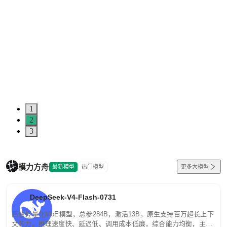
1
2
3
模力方舟
最新模型
热门模型
更多大模型
DeepSeek-V4-Flash-0731
高效轻量化MoE模型，总参284B，激活13B，原生支持百万超长上下
文能力。推理速度快、延迟低、调用成本低廉，综合能力均衡，主打