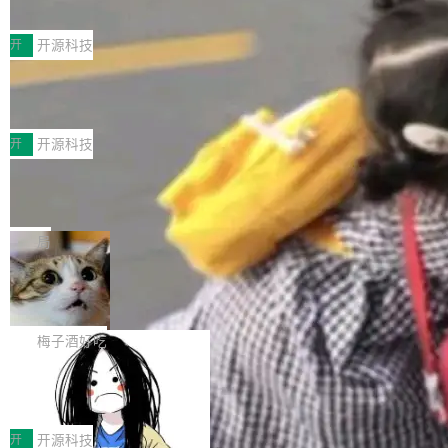
典型案例
计算节点间多种内存类型的高性能通信。 UCL-
近日，工信部科技司公示《2025人工智能应用典
MPComm将作为一种传输引擎接入Mooncake T
型案例入选名单》，深信服“面向企业研发场景的
开
开源科技
ENT，实现零拷贝传输性能提升30%、非零拷贝
开源 AI 编程平台 CoStrict 应用”凭借卓越的技术
传输性能最高提升5倍。UCL-MPComm底层基
深信服AI算力网关入选工信部人工智能
创新与落地成效成功入选。 全链路私有化部署，
应用典型案例！
于自研UCL-Engine通信引擎，后续腾讯网平将
助力企业AI研发安全落地 当前，越来越多企业已
前不久，工业和信息化部正式发布《2025年人工
持续开源更多基于UCL-Engine的高性能通信组
经开始引入 AI Coding 工具，通过调用公有云模
智能应用典型案例名单》，集中展示人工智能在
开
开源科技
件。 腾讯网平团队在UCL-MPComm中实现了一
型或企业内部部署模型提升研发效率。但随着 AI
各领域的应用成果，覆盖技术底座、行业赋能、
个独立于业务线程的全局通信引擎（Engine），
Jeff Dean 离开 Google：一个时代的结
Coding 从个人辅助工具逐步走向团队级、组织
产品应用、支撑保障、专题等五大方向。深信服
并实...
束，一个实验室的开始
级应用，企业在规模化落地过程中，对安全性、
AI算力网关（AI创新平台）成功入选！ 随着各行
Google 员工编号 20。MapReduce 作者之一。
可控性和代码质量提出了更高要求。 首先是数据
各业的Agent走向规模化建设，算力构成形态逐
Bigtable 作者之一。TensorFlow 的作者之一。
局
安全与合规要求。对于大多数普通研发场景，公
渐丰富，用户关注的重点也在发生变化：不只是
Gemini 的架构师。Google 首席科学家。 Jeff D
有云模型能够满足快速试用和效率提升的需求。
🔥 SolonCode v2026.8.4 发布：界面
让AI用起来，还要进一步看清混合算力时代下，
ean 在 Google 工作了 27 年后，宣布离职。 他
但对于金融、能源、医疗等对数据安全要求较...
字体可调、22 种语言、记忆搜索增强
Token花在哪里、算力是否被充分利用，以及持
不是一个人走。一同离开的还有 Sanjay Ghema
打开终端就能上岗的全中文编码智能体，这一轮
续增长的AI成本该如何优化。 深信服AI算力网关
wat（Google 员工编号 23，Jeff Dean 二十多
把「看得清、用母语、记得住」三件事一次补
梅子酒好吃
正是围绕这些实际问题，从Token治理和成本治
年的编程搭档，MapReduce 和 Bigtable 的共同
齐。 SolonCode 是什么 SolonCode 是杭州无
理两个方面，让用户的每一份算力都看得清、管
作者）、Quoc Le（Google 大脑核心成员，Se
让“代码语义理解”深度释放AI Coding
耳科技研发的企业级终端编码智能体——一位全
得住、用得稳、省得下、更安全！ 一、从现在开
价值潜能：华为云码道（CodeArts）
q2Seq 和 DocAI 的共同发明人）以及 Oriol Vin
中文驱动的数字员工，自主理解需求、规划步
一、代码仓深度理解技术的作用与价值 在软件工
始，Token使用一目...
代码仓技术解析
yals（Gemini 联合负责人，AlphaSta...
骤、编写代码。不挑模型、不挑平台，curl 一行
程实践中，代码仓是企业核心知识资产的主要载
开
开源科技