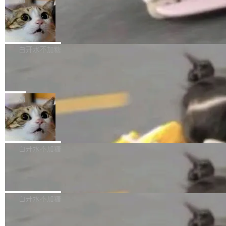
l 迁移或唤醒时，新宿主从 S3 恢复 SQLite 数据
te 17 Pro、OPPO K15，要么是vivo X300 E这
本控制系统。目前处于 Early Access 阶段。 De
库继续执行。存储库是持久化的唯一真相...
样的次旗舰。 Galaxy Z Fold8 Ultra / Z Fold8 /
SpaceXAI 单季资本开支达 183 亿美元
ltaDB 的核心思路直接写在 landing page 最显
Z Flip8三款折叠屏新机均在7月22日发布，且全
眼的位置：「Software is made between com
根据风险投资人Tomer Tunguz 博客（VC 分
部搭载骁龙8 Elite Gen5 for Galaxy，它们本该
mits」——软件是在 commit 之间写出来的。git
析）披露的最新分析与第二季度业绩报告，Spac
白开水不加糖
是7月性...
只记录了你提交的最终状态，但真正的工作过程
eXAI在上个季度的总资本支出飙升至183.7亿美
——打字、删改、试错、agent 对话——都在 co
Meta 发布终端编程 Agent“Muse Cod
元。其中，绝大部分资金被直接用于 AI 领域，
e” 和 Muse Spark 1.2 模型
mmit 之间的空隙里丢失了。 DeltaDB 要做的就
金额高达158.3亿美元，这一单项投入已经逼近
Meta 今天发布了两款 AI 产品：Muse Code，
是把这段空隙补上。 回退到任何一次编辑：Delt
微软同期总资本开支的四成。 与亚马逊、Alpha
一个在终端里运行的编程 agent；Muse Spark
局
aDB 捕获 commit 之间的每一次操作，...
bet、微软以及 Meta 等传统科技巨头相比，Spa
1.2，驱动这个 agent 的新模型。一句话概括：
ceXAI的资金消耗速度尤为引人瞩目。然而，支
美团开源 LoHoSearch，用知识图谱校
你可以用 curl -fsSL https://dev.meta.ai/install.
准 AI 能力认知
撑庞大支出的资金来源却呈现出截然不同的面
sh | bash 安装一个能在大项目里自动规划、写
机器出题的前提，是让机器拥有全局视野。整个
貌。数据显示，微软和 Meta 主要依托充沛的经
代码、验证结果的 AI 终端工具。 据介绍，Muse
构建流程可以分为四个环节：建图 → 控制难度
白开水不加糖
营现金流来覆盖资本开支，其资本支出覆盖率分
Code 是 Meta 的编程 agent 产品。它和市场上
→ 质量把关 → 数据概览。
别达到155% 和106%;而SpaceXAI的经营现金
已有的终端编程 agent 在设计理念上有几个明显
腾讯开源 UCL-MPComm 通信库
流仅能覆盖资本开支的12...
的差异点。 异步后台 agent：Muse Code 有一
腾讯网平团队宣布开源了 UCL-MPComm 通信
个主 agent 循环，外加一组后台 agent。这些后
库，并将作为transport接入Mooncake TENT。
白开水不加糖
台 agent...
该通信库针对AI Memory池化场景的数据传输需
CoStrict入选工信部2025人工智能应用
求进行了深度优化，能够实现数据中心内大规模