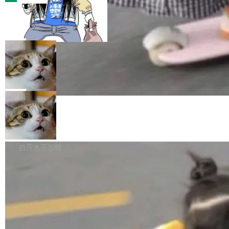
装完即用。 开源地址：Gitee · GitCode · GitHu
体。企业级代码仓库通常包含数十万乃至数百万
b 安装 支持 Java 8+（8~26）、macOS / Linu
一条“删库”命令跑 17 小时，算法工程
个文件，其规模远超单次模型调用可承载的上下
师删光 89TB 数据只为干私活
x / Windows / Harmony PC。 # macOS / Linu
文窗口。随着项目规模的持续扩张与代码历史的
最高人民检察院8月4日公布了一起案件：北京一
x / Harmony PC curl -fsSL https://solon.noea
不断累积，代码仓中的模块关系、接口契约、业
名90后算法工程师王某，为了给自己接的私活腾
局
r.org/solon...
务逻辑等关键信息往往分散于数十乃至数百个文
服务器空间，删光了公司AI游戏部门的全部核心
件之中，形成高度复杂的知识关联网络。传统的
Cloudflare 分享推理优化实践：KV ca
数据。 王某2024年1月入职东城区某科技公司AI
che 量化 + 权重压缩，吞吐量提升 4
代码检索手段（如关键词匹配、目录遍历）仅能
短剧部门，有互联网大厂背景。在公司内部架构
Kimi 和 GLM 是当前最强的大模型系列之一，但
1%，成本降 30%
在语法层面完成文本定位，难以触及代码的语义
调整期间，部门三次通知全员将数据从A集群迁
它们有一个共同的问题：太吃显存了。月之暗面
局
内涵与结构关联，导致开发者使用代码智能体在
移到B集群，王某都回复了"收到"。 他没有迁移
的 Kimi K 系列和智谱的 GLM 都是长上下文、M
理解大规模代码仓时面临显著"代码仓理解"瓶
数据。2024年9月3日下午4点，他使用此前登录
腾讯混元 Hy ASR3.0preview 发布
oE 架构的大模型，好用到让人上瘾，但 GPU 显
颈。 代码仓深度理解服务（以下简称" CodeBas
的账号密码进入A集群，输入了一条被程序员圈
存永远不够用。 Cloudflare 的 Workers AI 团队
腾讯混元正式推出新一代语音识别模型 Hy ASR
e深度理解服务"）是华为云码道（CodeA...
称为"删库跑路"的命令——最高管理员权限、无
一直在跑这些模型的推理。他们在官方博客上发
3.0preview。基于最新一代大语言模型 Hy3 的
白开水不加糖
需确认、强制递归删除。17个小时后，运维人员
了一篇技术文章，详细拆解了三种让大模型在 G
语言理解能力，以及融合了高精度语音识别与深
发现异常并中止进程时，89TB数据已经没了。
PU 上跑得更省、更快的技术手段——KV cache
度语义理解能力，实现了语音识别能力的全面升
删掉的是AI游戏部门的全部开发文件，包括公司
量化、模型权重压缩、以及共享 KV cache 的完
级。 根据介绍，Hy ASR3.0preview 目标在于：
自研的多个文生3D和...
整性保护。效果是：吞吐量提升 41%，每 token
让语音识别不再只是听清，而是真正听懂。通过
成本降低 30%，精度不变。 FP8 省的不仅是显
先理解你的语境和意图，再把准确的文字直接给
存 KV cache 是推理时最吃显...
到你。从“逐字转写、单点优化”演进为“理解语