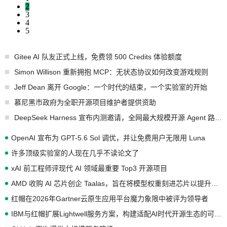
2
3
4
5
Gitee AI 队友正式上线，免费领 500 Credits 体验额度
Simon Willison 重新拥抱 MCP：无状态协议如何改变游戏规则
Jeff Dean 离开 Google：一个时代的结束，一个实验室的开始
慕尼黑市政府为全职开源项目维护者提供资助
DeepSeek Harness 宣布内测邀请，全网最大规模开源 Agent 路演现场诞生
OpenAI 宣布为 GPT-5.6 Sol 调优，并让免费用户无限用 Luna
许多顶级实验室的人现在几乎不读论文了
xAI 前工程师评现代 AI 领域最重要 Top3 开源项目
AMD 收购 AI 芯片创企 Taalas，旨在将模型权重刻进芯片以提升推理性能
红帽在2026年Gartner云原生应用平台魔力象限中被评为领导者
IBM与红帽扩展Lightwell服务方案，构建适配AI时代开源生态的可信基础设施