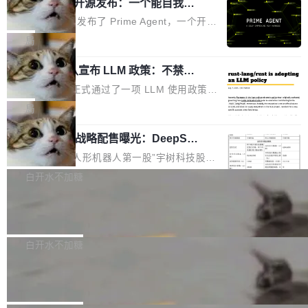
（OHDD：OpenHarmony Hardware Develope
Prime Agent 开源发布：一个能自我改
障无法工作。Pages、Copilot code review、C
进的编程 Agent，ARC-AGI 3 超越人类
r Day）将在杭州启航。活动面向智能硬件产业
opilot coding agent 全部受影响。从检测到完全
Prime Intellect 发布了 Prime Agent，一个开源
专家基线
链企业和开发者，邀请行业专家与资深技术顾
恢复，大约 12 小时。 这是 2026 年 8 月的第六
的编程 Agent Harness，核心设计围绕两个抽
局
问，围绕开源鸿蒙技术能力、设备适配、芯片适
起事故，其中四起与 AI/Copilot 服务相关。 Git
象：Recursive Language Model（RLM）和 C
配、功耗与稳定性调优、兼容性测评及统一互联
Hub 员工 kdaigle 在 HN 讨论中贴出了一组数
Rust 项目团队宣布 LLM 政策：不禁
ontinual Harness。在 ARC-AGI 3 基准测试
等内容展开系统讲解和实战交流，帮助企业进一
止，但你要承认哪些代码不是你写的
据：2025 年全年 10 亿次 commit。现在，每周
上，Prime Agent + Opus 5 的组合达到了 95.
Rust 语言项目正式通过了一项 LLM 使用政策，
步了解开源鸿蒙在智能...
2.75 亿次，全年预计 140 亿次。GitHub...
5% RHAE Best@1，超过了 ARC 报告的人类专
覆盖 rust-lang/rust 单一仓库的代码贡献。这不
局
家基线 95.4%。 不是又一个 coding agent 包装
是项目级别的官方立场，目前由五个团队采纳，
器 Prime Agent 的架构和市面上大多数 coding
宇树科技 IPO 战略配售曝光：DeepSe
但它可能是主流开源项目中关于 AI 辅助贡献最
ek 获配 93.3 万股，锁定 36 个月
agent 有本质区别。大多数 agent harness 的设
细致的一份规则。 政策的核心只有一句话：LLM
8月6日晚间，“人形机器人第一股”宇树科技股份
计是基于早期模型的能力—...
可以用来分析、提炼、审阅、建议，但不能用来
有限公司披露IPO发行价格及战略配售结果，杭
白开水不加糖
创作。 具体来说，LLM 生成的代码可以提交，
州深度求索人工智能基础技术研究有限公司（De
但必须满足五个条件：预先安排、非关键、高质
Docker 29.7.2 发布
epSeek）获配93.3399万股，按150.8元/股发行
量、充分测试、充分审查，并且必须披露。LLM
价格计算，认购金额约1.41亿元，股份锁定期为
Docker 29.7.2 现已发布，具体更新内容如下：
不得生成涉及安全性的关键变更，除非作者本身
36个月。 公告显示，本次宇树科技战略配售对
Bug fixes and enhancements 修复多次传递同
白开水不加糖
就是领域专家。即使如此，政策也"强烈不建
象主要包括长期投资机构、与公司业务具有战略
一环境变量时，docker service create和docker
议"这么做。 对于不披露的情况，审核者可以直
Apache Fluss 毕业成为顶级项目
合作关系或长期合作愿景的大型企业、科创板保
service update会发生 panic 的问题。docker/cl
接关闭 PR，无需解释。 政策作者 Jynn Ne...
荐人跟投子公司，以及公司高级管理人员和核心
i#7145 修复了 Docker Engine 29.7.0 中引入的
今年 7 月，Apache Fluss 的毕业提案在 Apach
员工参与设立的专项资产管理计划。其中，Dee