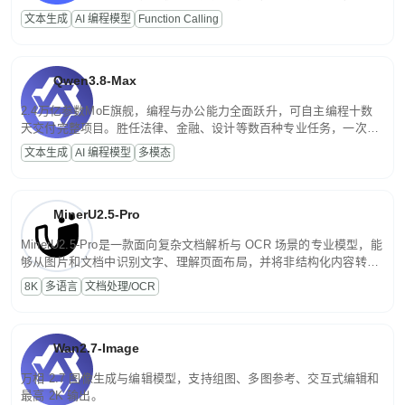
高并发、轻量化任务，适合日常对话、内容创作、基础 RAG、批量
文本生成
AI 编程模型
Function Calling
文案处理等普惠刚需场景。
Qwen3.8-Max
2.4万亿参数MoE旗舰，编程与办公能力全面跃升，可自主编程十数
天交付完整项目。胜任法律、金融、设计等数百种专业任务，一次对
话端到端交付生产级成果。原生视觉理解贯穿规划、执行与验证全流
文本生成
AI 编程模型
多模态
程，支持超长文档与长视频的深度语义解析。长程任务中自主规划与
闭环迭代，持续进化。
MinerU2.5-Pro
MinerU2.5-Pro是一款面向复杂文档解析与 OCR 场景的专业模型，能
够从图片和文档中识别文字、理解页面布局，并将非结构化内容转换
为便于存储、检索和二次处理的结构化结果。
8K
多语言
文档处理/OCR
Wan2.7-Image
万相 2.7 图像生成与编辑模型，支持组图、多图参考、交互式编辑和
最高 2K 输出。