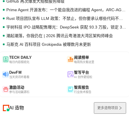
GitHub 再次爆发大规模服务降级
Prime Agent 开源发布：一个能自我改进的编程 Agent，ARC-AGI 3 超越人类专家基线
Rust 项目团队宣布 LLM 政策：不禁止，但你要承认哪些代码不是你写的
宇树科技 IPO 战略配售曝光：DeepSeek 获配 93.3 万股，锁定 36 个月
潮起潮落，你我仍在 | 2026 腾讯云粤港澳大湾区架构师峰会
马斯克 AI 百科项目 Grokipedia 被曝数月未更新
TECH DAILY
阅读榜单
每日内容报纸化
每周热文看这里
DevFM
智写平台
当天资讯听着看
AI 创作更轻松
激励活动
智库报告
参与活动赢源石
行业技术报告
AI 造物
更多造物项目