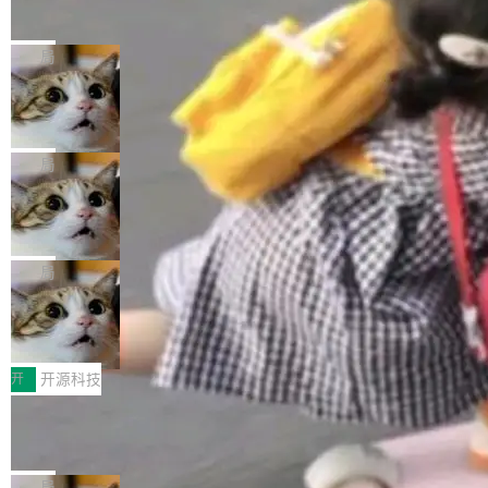
的帖子在 Reddit 火了
式”为主题，直面AI从实验室走向规模化产业落地
有一种东西，一旦用过就回不去了。Alex Fedos
的核心质量命题。会上，《2026智能研发生产力
eev 管它叫"软件设计的基石"。 他说的东西不新
局
工具选型手册》发布，Testin云测的Testin XAge
鲜——代数数据类型（ADT），尤其是和类型
nt智能测试系统入选AI测试领域代表产品。对CI
Cloudflare 开源内部企业 AI 平台 Clou
（sum type）。但他说清楚了一件事：这不是类
dflare OS
O而言，这提示了一个转变：AI测试正在从效率
型系统的学术体操，是日常编码的思维方式。 文
Cloudflare 发布了一个开源项目 Cloudflare O
工具升级为企业的质量基础设施。 CIO面对的新
章从一个简单的例子切入。一个网站的深色主题
S。如果你只看官方博客，你会觉得这是又一
局
现实 过去两年，CIO们的焦虑清单上多了两项：
设置，如果用布尔值 + 可空字段来表示——bool
个"AI 知识库 + 聊天机器人"——每个大厂都在
一是如何让大模型和智能体应用安全地从PoC走
ean 表示是否可切换，nullable 的默认模式、浅
Deno 团队开源 Celld，可自托管的分
做，没什么新鲜的。 但 Kenton Varda 在 Twitte
向生产，二是如何让测试团队跟得上AI应用...
布式 Durable Objects
色方案、深色方案——会产生大量无意义的组
r 上把事情说清楚了： 今天我们发布了 Cloudfla
Ryan Dahl 领导的 Deno 团队推出了最新开源项
合。方案缺了、配置冲突了、全 null 了。要知道
re OS，一个带连接器的聊天机器人，跟其他所
目 Celld，一个能在自己机器上运行 Cloudflare
局
哪些组合有效，作者说，你得靠"文档、校验、或
有科技公司做的一样。只不过，实际上它不一
Workers 和 Durable Objects 的守护进程。 设
者部落知识"。 换个写法。Rust 的 enum，两个
鲁大师7月新机性能/流畅/AI榜：vivo夺
样。这是 Sandstorm.io 的重制版，我十年前的
计思路很直接：每个对象是一个独立的 SQLite
变体：Switchable...
性能、流畅双第一，三星Galaxy Z系列
那个创业公司。不同的是，这次它构建在 Cloudf
数据库，按名称寻址，复制到你自己的 S3 兼容
2026年7月的手机市场，由于存储等硬件成本暴
新折叠缺席
lare Workers 上——我花了九年时间搭建的平台
存储库里。节点之间只通过这个存储库协调——
增，手机厂商的日子也不好过啊，新机速度明显
开
开源科技
——并且深度集成了 AI。这基本上是我十年秘密
没有控制平面，没有共识协议。每个对象自带一
放缓，因此硝烟味淡了许多。新机参数规格除开
计划的顶峰。 十年前，Ken...
Zed 推出 DeltaDB，一个记录 commit
个小型数据库，应用天然按分片构建，单个数据
高价的三星折叠（三星Galaxy Z Fold8 Ultra / Z
之间所有操作的版本控制系统
库的竞争和爆炸半径问题在设计层面就被消除
Fold8 / Z Flip8）外，其余要么是中低端机器，
Zed 编辑器团队发布了新项目——DeltaDB，一
了。 闲置的 cell 会休眠到几乎不占资源。当 cel
例如iQOO Z11i、REDMI Note 17、REDMI No
个在 git commit 之间记录每一次编辑操作的版
局