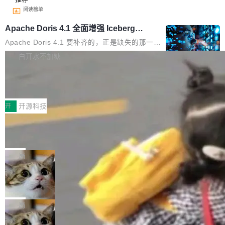
阅读榜单
Apache Doris 4.1 全面增强 Iceberg：
支持 UPDATE、MERGE INTO 与 Iceb
Apache Doris 4.1 要补齐的，正是缺失的那一
erg V3
半。在已有查询能力的基础上，Doris 进一步支
白开水不加糖
持了 UPDATE、DELETE、MERGE INTO 等数
Testin XAgent：CIO智能测试落地指南
据修改操作、完整的表结构管理与分区演进，以
及 rewrite_data_files、expire_snapshots 等日
7月30日，TiD2026质量竞争力大会在北京中关
常维护操作，并完整支持 Iceberg V3 格式。
村国家自主创新示范区会议中心开幕。本届大会
开
开源科技
由中关村智联软件服务业质量创新联盟主办，以
让非法状态不可表示：一篇关于 ADT
“智构可信·质创未来——AI原生时代的质量新范
的帖子在 Reddit 火了
式”为主题，直面AI从实验室走向规模化产业落地
有一种东西，一旦用过就回不去了。Alex Fedos
的核心质量命题。会上，《2026智能研发生产力
eev 管它叫"软件设计的基石"。 他说的东西不新
局
工具选型手册》发布，Testin云测的Testin XAge
鲜——代数数据类型（ADT），尤其是和类型
nt智能测试系统入选AI测试领域代表产品。对CI
Cloudflare 开源内部企业 AI 平台 Clou
（sum type）。但他说清楚了一件事：这不是类
dflare OS
O而言，这提示了一个转变：AI测试正在从效率
型系统的学术体操，是日常编码的思维方式。 文
Cloudflare 发布了一个开源项目 Cloudflare O
工具升级为企业的质量基础设施。 CIO面对的新
章从一个简单的例子切入。一个网站的深色主题
S。如果你只看官方博客，你会觉得这是又一
局
现实 过去两年，CIO们的焦虑清单上多了两项：
设置，如果用布尔值 + 可空字段来表示——bool
个"AI 知识库 + 聊天机器人"——每个大厂都在
一是如何让大模型和智能体应用安全地从PoC走