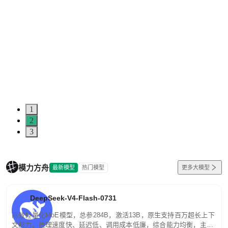
1
2
3
模力方舟
最新模型
热门模型
更多大模型
DeepSeek-V4-Flash-0731
高效轻量化MoE模型，总参284B，激活13B，原生支持百万超长上下
文能力。推理速度快、延迟低、调用成本低廉，综合能力均衡，主打