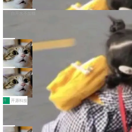
联 加...
经过人工复核，准确度令人满意。这一方法也为
他宣布了一个新消息：从 2026 年 8 月 1 日起，
Firefox 153.0.3 现已发布，具体更新内容如
社区爱好者提供了高效跟踪新版本的思路。
他可以全职维护 libexpat 了，最长 6 个月。发
下： New Smart Window 包含多项增强功能：
白开水不加糖
工资的是慕尼黑市政府。 libexpat 是一个 C99
<ul> <li>现在建议列表会显示更多结果，方便用
编写的流式 XML 解析器，MIT 许可证。和 libx
Cloudflare Computer 开源：你的 Age
户查找历史记录和切换到已打开的标签页。（<a
nt 需要一台电脑，而不是一个容器
ml2 一样，它是世界上使用最广泛的 XML 解析
href="https://bugzilla.mozilla.org/show_bug.c
Cloudflare 开源了名为 @cloudflare/computer
库之一。你的操作系统、浏览器、无数的基础设
gi?id=2019042">Bug&nbsp;2019042</a>）</l
的 npm 包。项目的核心论点是：容器不适合 Ag
局
施软件，很可能都在用它。而过去十年，维护它
i> <li>现在，助手可以直接使用 Exa 的网络搜索
ent 计算。真正适合的，是 Isolate。 Cloudflare
的人一直在用业余...
OpenAI 公开邮件和聊天记录回应苹果
结果回答问题，而无需将问题转交给搜索引擎。
工程师在这件事上没什么可谦虚的——他们用 W
诉讼，称“Apple is getting this wron
（<a href="https://bugzilla.mozilla.org/show_
orkers 跑了十年 Isolate。用 CEO Matthew Pri
上个月，苹果一纸诉状把 OpenAI 告上法庭，指
g”
bug.cgi?id=204...
nce 的话说：「我们一生都在用 Isolate 运行代
控其挖角苹果前员工并窃取商业秘密。苹果的诉
局
码，而 AI Agent 不需要容器，它们需要的是 Iso
状把 OpenAI 描述成一个系统性地从前东家挖
HUAWEI MatePad Edge上架WorkBu
late。」 容器为什么不合适 容器的问题在于启动
人、套取机密信息的对手。 OpenAI 没发律师
ddy鸿蒙PC版，说话就能干活的AI办公
和销毁都太重了。一个 Agent 要执行的任务可能
函，也没选择庭外沉默。它在官网贴了一篇博
全能AI工作台WorkBuddy鸿蒙PC版上架HUAWE
搭子
只需要几毫秒的 CPU 时间，但容器从冷启动到
文，标题只有六个字：Apple is getting this wro
I MatePad Edge应用市场，直接下载即可使
开
开源科技
就绪要花数秒。如果未来有十...
ng。 然后，它把邮件往来和 iMessage 聊天记
用，与鸿蒙电脑上的体验一致。值得一提的是，
录全贴了出来。 他发错人了 苹果外部律师 Gabr
FFmpeg 9.0 发布：代号“Lei”，以此纪
这是目前市面上唯一支持平板接入WorkBuddy P
念中国开发者雷霄骅
iel Gross 来自 Weil 律所，2 月 23 日下午 5:53
C版的产品，搭载“人机双写”重磅功能——你写
全球知名开源多媒体框架 FFmpeg 今天正式发
给 OpenAI 总法律顾问 Che Chang 发了封邮
你的，AI写AI的，同屏协作互不干扰。一句话让
布了 9.0 版本。这个版本除了带来新一代音视频
局