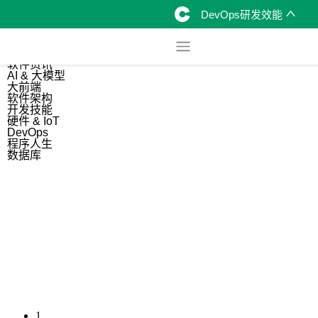
DevOps研发效能
综合
开源资讯
软件资讯
AI & 大模型
大前端
软件架构
开发技能
硬件 & IoT
DevOps
程序人生
数据库
1