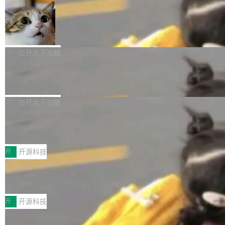
微软同期总资本开支的四成。 与亚马逊、Alpha
一个在终端里运行的编程 agent；Muse Spark
局
aDB 捕获 commit 之间的每一次操作，...
bet、微软以及 Meta 等传统科技巨头相比，Spa
1.2，驱动这个 agent 的新模型。一句话概括：
美团开源 LoHoSearch，用知识图谱校
ceXAI的资金消耗速度尤为引人瞩目。然而，支
你可以用 curl -fsSL https://dev.meta.ai/install.
准 AI 能力认知
撑庞大支出的资金来源却呈现出截然不同的面
sh | bash 安装一个能在大项目里自动规划、写
机器出题的前提，是让机器拥有全局视野。整个
貌。数据显示，微软和 Meta 主要依托充沛的经
代码、验证结果的 AI 终端工具。 据介绍，Muse
构建流程可以分为四个环节：建图 → 控制难度
白开水不加糖
营现金流来覆盖资本开支，其资本支出覆盖率分
Code 是 Meta 的编程 agent 产品。它和市场上
→ 质量把关 → 数据概览。
别达到155% 和106%;而SpaceXAI的经营现金
已有的终端编程 agent 在设计理念上有几个明显
腾讯开源 UCL-MPComm 通信库
流仅能覆盖资本开支的12...
的差异点。 异步后台 agent：Muse Code 有一
腾讯网平团队宣布开源了 UCL-MPComm 通信
个主 agent 循环，外加一组后台 agent。这些后
库，并将作为transport接入Mooncake TENT。
白开水不加糖
台 agent...
该通信库针对AI Memory池化场景的数据传输需
CoStrict入选工信部2025人工智能应用
求进行了深度优化，能够实现数据中心内大规模
典型案例
计算节点间多种内存类型的高性能通信。 UCL-
近日，工信部科技司公示《2025人工智能应用典
MPComm将作为一种传输引擎接入Mooncake T
型案例入选名单》，深信服“面向企业研发场景的
开
开源科技
ENT，实现零拷贝传输性能提升30%、非零拷贝
开源 AI 编程平台 CoStrict 应用”凭借卓越的技术
传输性能最高提升5倍。UCL-MPComm底层基
深信服AI算力网关入选工信部人工智能
创新与落地成效成功入选。 全链路私有化部署，
应用典型案例！
于自研UCL-Engine通信引擎，后续腾讯网平将
助力企业AI研发安全落地 当前，越来越多企业已
前不久，工业和信息化部正式发布《2025年人工
持续开源更多基于UCL-Engine的高性能通信组
经开始引入 AI Coding 工具，通过调用公有云模
智能应用典型案例名单》，集中展示人工智能在
开
开源科技
件。 腾讯网平团队在UCL-MPComm中实现了一
型或企业内部部署模型提升研发效率。但随着 AI
各领域的应用成果，覆盖技术底座、行业赋能、
个独立于业务线程的全局通信引擎（Engine），
Coding 从个人辅助工具逐步走向团队级、组织
Jeff Dean 离开 Google：一个时代的结
产品应用、支撑保障、专题等五大方向。深信服