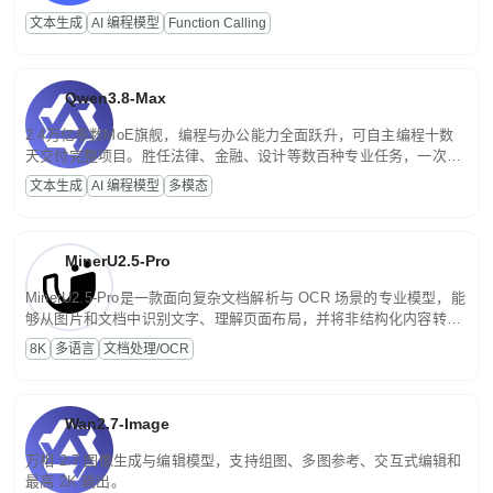
高并发、轻量化任务，适合日常对话、内容创作、基础 RAG、批量
文本生成
AI 编程模型
Function Calling
文案处理等普惠刚需场景。
Qwen3.8-Max
2.4万亿参数MoE旗舰，编程与办公能力全面跃升，可自主编程十数
天交付完整项目。胜任法律、金融、设计等数百种专业任务，一次对
话端到端交付生产级成果。原生视觉理解贯穿规划、执行与验证全流
文本生成
AI 编程模型
多模态
程，支持超长文档与长视频的深度语义解析。长程任务中自主规划与
闭环迭代，持续进化。
MinerU2.5-Pro
MinerU2.5-Pro是一款面向复杂文档解析与 OCR 场景的专业模型，能
够从图片和文档中识别文字、理解页面布局，并将非结构化内容转换
为便于存储、检索和二次处理的结构化结果。
8K
多语言
文档处理/OCR
Wan2.7-Image
万相 2.7 图像生成与编辑模型，支持组图、多图参考、交互式编辑和
最高 2K 输出。