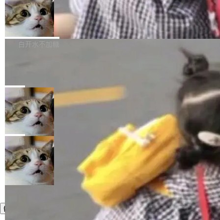
件，附了一封长信，要求 OpenAI 配合调查前苹
AI帮你干活，现在开启全新体验！ 温馨提示：
处理能力和硬件加速支持之外，还有一个特殊之
果员工带走机密信...
体验WorkBuddy鸿蒙PC版前，请将 HUAWEI M
亚马逊成本失控：AI 写代码烧掉 1215
处：FFmpeg 9.0 的代号是“Lei”。 这个名字，
万元，超预算 860%
atePad Edge 升级至 HarmonyOS 6.1.0.135S
来自中国开发者雷霄骅（Lei Xiaohua）。 对于
外媒近日曝光了亚马逊的多份内部报告显示，AI
P9 patch03及以上版本。 *升级路径：设置 > 搜
很多中国音视频开发者而言，这个名字并不陌
导致公司在多个项目上超支。《金融时报》报道
白开水不加糖
索“软件更新” > 检查更新，即可搜索新版本，下
生。十年前，他通过大量中文技术文章、源码分
称，仅一个项目的成本超支就高达 180 万美元
载安装完成升级即可。 没有...
析和开源示例，让一代开发者第一次真正理解 F
Hugging Face CEO 发声：中国正在开
（约合人民币 1215 万元）。 具体来说，一名工
源模型上碾压我们
Fmpeg，也成为很多人进入音视频开发领域的
程师借助 Anthropic 旗下 Claude Sonnet 模型
"他们正在开源模型上碾压我们。" Hugging Fac
“启蒙老师”。 而今年，恰好是雷霄骅离世十周
编写程序，目标是完成电商平台作者信息与商品
e CEO Clément Delangue 在 CNBC 的采访里
局
年。FFmpeg 社区最终选择用一个大版本的名
列表的数据匹配 —— 一项常规的数据处理任
没有拐弯抹角。他说中国正在赢得 AI 竞赛，而
字，留下了这份纪念。 雷霄骅曾是中国传媒大学
务，最终却产生了 180 万美元的账单，实际支出
当 AI agent 把源码变成了最好的扩展系
且按目前的速度，中国 AI 工具预计在今年底或
数字电视技术方向的博士生，长期从事视频、音
统，开发者工具必须开源
超出原定预算 860%。 更令人意外的是，该项目
2027 年就能追上美国前沿实验室的水平。 Dela
五年前，David Crawshaw 问过很多软件工程师
频技...
最终并未成功落地，而高额算力消耗持续运行长
ngue 把原因归结为一件事：开放协作。中国的
一个问题：你写过什么给自己用的程序？答案几
局
达 5 个月，公司直到财务对账时才察觉异常。这
AI 开发者在一个共享和协作的生态里加速迭代，
乎都是没有。工程师们整天用别人写的程序写程
意味着一个无人看管的 AI 程序，在近半年时间
而美国模型厂商在"闭门造车"。他的原话是 "buil
序给别人用。偶尔有人自己写个博客系统、智能
里日夜不停地"烧钱"。 复盘显示，...
ding in silos"——各自为战，互不通气。 这个判
家居控制、家庭实验室，都算稀奇事。 Crawsh
断从他嘴里说出来分量不同。Hugging Face 是
aw 是 Shelley 的作者，一个开源 AI coding age
全球最大的开源 AI 平台，上面跑着上百万个模
nt。他最近在博客上写了一篇文章，核心论点很
型。谁在开源赛道上领先，...
简单：开发者工具必须开源。 理由不是传统的自