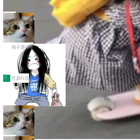
并实...
束，一个实验室的开始
级应用，企业在规模化落地过程中，对安全性、
AI算力网关（AI创新平台）成功入选！ 随着各行
Google 员工编号 20。MapReduce 作者之一。
可控性和代码质量提出了更高要求。 首先是数据
各业的Agent走向规模化建设，算力构成形态逐
Bigtable 作者之一。TensorFlow 的作者之一。
局
安全与合规要求。对于大多数普通研发场景，公
渐丰富，用户关注的重点也在发生变化：不只是
Gemini 的架构师。Google 首席科学家。 Jeff D
有云模型能够满足快速试用和效率提升的需求。
让AI用起来，还要进一步看清混合算力时代下，
🔥 SolonCode v2026.8.4 发布：界面
ean 在 Google 工作了 27 年后，宣布离职。 他
但对于金融、能源、医疗等对数据安全要求较...
字体可调、22 种语言、记忆搜索增强
Token花在哪里、算力是否被充分利用，以及持
不是一个人走。一同离开的还有 Sanjay Ghema
打开终端就能上岗的全中文编码智能体，这一轮
续增长的AI成本该如何优化。 深信服AI算力网关
wat（Google 员工编号 23，Jeff Dean 二十多
把「看得清、用母语、记得住」三件事一次补
梅子酒好吃
正是围绕这些实际问题，从Token治理和成本治
年的编程搭档，MapReduce 和 Bigtable 的共同
齐。 SolonCode 是什么 SolonCode 是杭州无
理两个方面，让用户的每一份算力都看得清、管
作者）、Quoc Le（Google 大脑核心成员，Se
让“代码语义理解”深度释放AI Coding
耳科技研发的企业级终端编码智能体——一位全
得住、用得稳、省得下、更安全！ 一、从现在开
价值潜能：华为云码道（CodeArts）
q2Seq 和 DocAI 的共同发明人）以及 Oriol Vin
中文驱动的数字员工，自主理解需求、规划步
一、代码仓深度理解技术的作用与价值 在软件工
始，Token使用一目...
代码仓技术解析
yals（Gemini 联合负责人，AlphaSta...
骤、编写代码。不挑模型、不挑平台，curl 一行
程实践中，代码仓是企业核心知识资产的主要载
开
开源科技
装完即用。 开源地址：Gitee · GitCode · GitHu
体。企业级代码仓库通常包含数十万乃至数百万
一条“删库”命令跑 17 小时，算法工程
b 安装 支持 Java 8+（8~26）、macOS / Linu
个文件，其规模远超单次模型调用可承载的上下
师删光 89TB 数据只为干私活
x / Windows / Harmony PC。 # macOS / Linu
文窗口。随着项目规模的持续扩张与代码历史的
最高人民检察院8月4日公布了一起案件：北京一
x / Harmony PC curl -fsSL https://solon.noea
不断累积，代码仓中的模块关系、接口契约、业
名90后算法工程师王某，为了给自己接的私活腾
局
r.org/solon...
务逻辑等关键信息往往分散于数十乃至数百个文
服务器空间，删光了公司AI游戏部门的全部核心
Cloudflare 分享推理优化实践：KV ca
件之中，形成高度复杂的知识关联网络。传统的
数据。 王某2024年1月入职东城区某科技公司AI
che 量化 + 权重压缩，吞吐量提升 4
代码检索手段（如关键词匹配、目录遍历）仅能
短剧部门，有互联网大厂背景。在公司内部架构
Kimi 和 GLM 是当前最强的大模型系列之一，但
1%，成本降 30%
在语法层面完成文本定位，难以触及代码的语义
调整期间，部门三次通知全员将数据从A集群迁
它们有一个共同的问题：太吃显存了。月之暗面
局