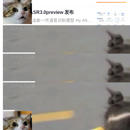
内涵与结构关联，导致开发者使用代码智能体在
移到B集群，王某都回复了"收到"。 他没有迁移
的 Kimi K 系列和智谱的 GLM 都是长上下文、M
理解大规模代码仓时面临显著"代码仓理解"瓶
数据。2024年9月3日下午4点，他使用此前登录
腾讯混元 Hy ASR3.0preview 发布
oE 架构的大模型，好用到让人上瘾，但 GPU 显
颈。 代码仓深度理解服务（以下简称" CodeBas
的账号密码进入A集群，输入了一条被程序员圈
存永远不够用。 Cloudflare 的 Workers AI 团队
腾讯混元正式推出新一代语音识别模型 Hy ASR
e深度理解服务"）是华为云码道（CodeA...
称为"删库跑路"的命令——最高管理员权限、无
一直在跑这些模型的推理。他们在官方博客上发
3.0preview。基于最新一代大语言模型 Hy3 的
白开水不加糖
需确认、强制递归删除。17个小时后，运维人员
了一篇技术文章，详细拆解了三种让大模型在 G
语言理解能力，以及融合了高精度语音识别与深
发现异常并中止进程时，89TB数据已经没了。
PU 上跑得更省、更快的技术手段——KV cache
Pale Moon 34.3.2 发布，苍月浏览器
度语义理解能力，实现了语音识别能力的全面升
删掉的是AI游戏部门的全部开发文件，包括公司
量化、模型权重压缩、以及共享 KV cache 的完
级。 根据介绍，Hy ASR3.0preview 目标在于：
Pale Moon 34.3.2 现已发布，这是一个安全更
自研的多个文生3D和...
整性保护。效果是：吞吐量提升 41%，每 token
让语音识别不再只是听清，而是真正听懂。通过
新和少量网页兼容性修复版本。 Changes/fixe
白开水不加糖
成本降低 30%，精度不变。 FP8 省的不仅是显
先理解你的语境和意图，再把准确的文字直接给
s： 实现了URL.Parse()便捷功能 对浏览器内部
存 KV cache 是推理时最吃显...
到你。从“逐字转写、单点优化”演进为“理解语
PostgreSQL 18/19 新特性深度解读
函数添加了多项边界检查，以避免潜在的越界访
境、兼容场景、一键直出”。 Hy ASR 3.0 previe
问、下溢和溢出。（DiD） 修复了加载和解析内
演讲者分享了一个有趣的实践：面对 PG 18 已
w 不要求标准普通话，方言识别覆盖粤语、吴语
容提供的字体时出现的几个问题 为避免音频加
发布的 Release Notes，他利用 AI 工具（如 Co
白开水不加糖
等 10 大方言片区和 20 余个二级小片区。在开
载、处理和播放过程中可能出现的一系列错误，
pilot）对数千条 commit 日志进行自动分析，先
源评测集中，Hy ASR 3.0 preview 在多语种的
对音频采样频率设定了下限 采样率低于 8kHz
慕尼黑市政府为全职开源项目维护者提
让模型总结出三十余条潜在特性，再逐条要求生
WER（...
供资助
（通常被认为是 "telephone"/"walkie-talkie" 音
成详细解释和代码校验，最终筛选出对用户体感
"在过去大约 10 年的大部分时间里，libexpat 的
质的最低采样率）的音频格式将被拒绝 修复了 C
最强的若干项。对于尚未正式发版的 PG 19，则
维护工作一直与我的日常工作、家务、社交生活
局
SS 圆角虚线样式中可能存在的问题 如果表单中
通过拉取过去一年内（从 PG 18 Beta1 时间点
和休闲娱乐竞争时间。" 这是 libexpat 维护者 S
的图像元素不在同一个子树中，则它们将不再关
至今）的所有 commit，同样交由 AI 分析提炼。
Firefox 153.0.3 发布
ebastian Pipping 写在博客里的话。8 月 4 日，