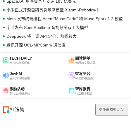
SpaceXAI 单季资本开支达 183 亿美元
小米正式开源自研具身基座模型 Xiaomi-Robotics-1
Meta 发布终端编程 Agent“Muse Code” 和 Muse Spark 1.2 模型
字节发布 SeedRealtime 音视频全双工大模型
DeepSeek 将上调 API 定价，涨幅较大
腾讯开源 UCL-MPComm 通信库
TECH DAILY
阅读榜单
每日内容报纸化
每周热文看这里
DevFM
智写平台
当天资讯听着看
AI 创作更轻松
激励活动
智库报告
参与活动赢源石
行业技术报告
AI 造物
更多造物项目