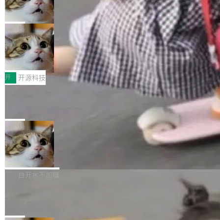
ean 表示是否可切换，nullable 的默认模式、浅
Deno 团队开源 Celld，可自托管的分
做，没什么新鲜的。 但 Kenton Varda 在 Twitte
向生产，二是如何让测试团队跟得上AI应用...
布式 Durable Objects
色方案、深色方案——会产生大量无意义的组
r 上把事情说清楚了： 今天我们发布了 Cloudfla
Ryan Dahl 领导的 Deno 团队推出了最新开源项
合。方案缺了、配置冲突了、全 null 了。要知道
re OS，一个带连接器的聊天机器人，跟其他所
目 Celld，一个能在自己机器上运行 Cloudflare
局
哪些组合有效，作者说，你得靠"文档、校验、或
有科技公司做的一样。只不过，实际上它不一
Workers 和 Durable Objects 的守护进程。 设
者部落知识"。 换个写法。Rust 的 enum，两个
样。这是 Sandstorm.io 的重制版，我十年前的
鲁大师7月新机性能/流畅/AI榜：vivo夺
计思路很直接：每个对象是一个独立的 SQLite
变体：Switchable...
性能、流畅双第一，三星Galaxy Z系列
那个创业公司。不同的是，这次它构建在 Cloudf
数据库，按名称寻址，复制到你自己的 S3 兼容
2026年7月的手机市场，由于存储等硬件成本暴
新折叠缺席
lare Workers 上——我花了九年时间搭建的平台
存储库里。节点之间只通过这个存储库协调——
增，手机厂商的日子也不好过啊，新机速度明显
开
开源科技
——并且深度集成了 AI。这基本上是我十年秘密
没有控制平面，没有共识协议。每个对象自带一
放缓，因此硝烟味淡了许多。新机参数规格除开
计划的顶峰。 十年前，Ken...
个小型数据库，应用天然按分片构建，单个数据
Zed 推出 DeltaDB，一个记录 commit
高价的三星折叠（三星Galaxy Z Fold8 Ultra / Z
之间所有操作的版本控制系统
库的竞争和爆炸半径问题在设计层面就被消除
Fold8 / Z Flip8）外，其余要么是中低端机器，
Zed 编辑器团队发布了新项目——DeltaDB，一
了。 闲置的 cell 会休眠到几乎不占资源。当 cel
例如iQOO Z11i、REDMI Note 17、REDMI No
个在 git commit 之间记录每一次编辑操作的版
局
l 迁移或唤醒时，新宿主从 S3 恢复 SQLite 数据
te 17 Pro、OPPO K15，要么是vivo X300 E这
本控制系统。目前处于 Early Access 阶段。 De
库继续执行。存储库是持久化的唯一真相...
样的次旗舰。 Galaxy Z Fold8 Ultra / Z Fold8 /
SpaceXAI 单季资本开支达 183 亿美元
ltaDB 的核心思路直接写在 landing page 最显
Z Flip8三款折叠屏新机均在7月22日发布，且全
眼的位置：「Software is made between com
根据风险投资人Tomer Tunguz 博客（VC 分
部搭载骁龙8 Elite Gen5 for Galaxy，它们本该
mits」——软件是在 commit 之间写出来的。git
析）披露的最新分析与第二季度业绩报告，Spac
白开水不加糖
是7月性...
只记录了你提交的最终状态，但真正的工作过程
eXAI在上个季度的总资本支出飙升至183.7亿美
Meta 发布终端编程 Agent“Muse Cod
——打字、删改、试错、agent 对话——都在 co
元。其中，绝大部分资金被直接用于 AI 领域，
e” 和 Muse Spark 1.2 模型
mmit 之间的空隙里丢失了。 DeltaDB 要做的就
金额高达158.3亿美元，这一单项投入已经逼近
Meta 今天发布了两款 AI 产品：Muse Code，
是把这段空隙补上。 回退到任何一次编辑：Delt