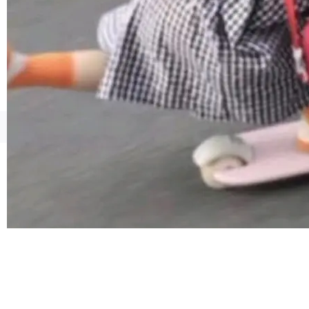
由软件情怀，而是一个跟 AI agent 直接相关的
技术判断。 两行 prompt 就能个性化任何软件 C
rawshaw 给出了两个 prompt。 第一个： "下载
某个软件的源码，在本地构建。修改 agent ...
©OSCHINA(OSChina.NET)
京ICP备2025119063号