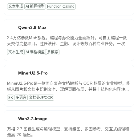
高并发、轻量化任务，适合日常对话、内容创作、基础 RAG、批量
文本生成
AI 编程模型
Function Calling
文案处理等普惠刚需场景。
Qwen3.8-Max
2.4万亿参数MoE旗舰，编程与办公能力全面跃升，可自主编程十数
天交付完整项目。胜任法律、金融、设计等数百种专业任务，一次对
话端到端交付生产级成果。原生视觉理解贯穿规划、执行与验证全流
文本生成
AI 编程模型
多模态
程，支持超长文档与长视频的深度语义解析。长程任务中自主规划与
闭环迭代，持续进化。
MinerU2.5-Pro
MinerU2.5-Pro是一款面向复杂文档解析与 OCR 场景的专业模型，能
够从图片和文档中识别文字、理解页面布局，并将非结构化内容转换
为便于存储、检索和二次处理的结构化结果。
8K
多语言
文档处理/OCR
Wan2.7-Image
万相 2.7 图像生成与编辑模型，支持组图、多图参考、交互式编辑和
最高 2K 输出。