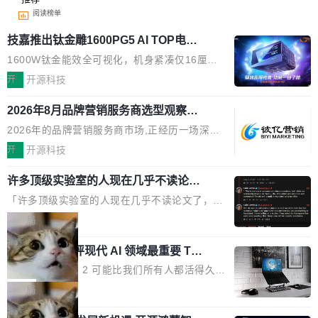
阅读榜单
技嘉推出钛金雕1600PG5 AI TOP电
源：为发烧级主机与本地AI算力打造旗
1600W钛金能效全可视化，机身紧凑仅16厘米
舰供电方案
继2026台北电脑展首度亮相后，技嘉科技近日正
开
开源科技
式发布钛金雕1600PG5 AI TOP电源。这款高端
2026年8月品牌营销服务商选型观察：
电源专为发烧级DIY主机与本地AI算力平台打
从流量思维到品牌资产思维的范式转移
造，整机长度仅16厘米，提供1600W额定功率
2026年的品牌营销服务商市场,正经历一场深刻
与80PLUS钛金能效；支持ATX 3.1与PCIe 5.1
的价值重构。全球全案品牌代理机构市场从2025
开
开源科技
规范，结合服务器级元件、完善供电线材与内置
年的83.1亿美元增长至2026年的86.6亿美元,年
实时LCD监控屏，可充分满足当下高阶PC主机
许多顶级实验室的人现在几乎不读论文
复合增长率达5.44%,预计2032年将突破120亿美
了
的严苛使用需求。 澎湃功率，紧凑机身 钛金雕1
元。数字广告与公共关系相关服务市场更是从20
「许多顶级实验室的人现在几乎不读论文了，而
600PG5 AI TOP具备强悍输出功率，同时实现
25年的8463亿美元扩张至2026年的8763亿美
且他们认为 ICLR/ICML/NeurIPS 充斥着大量过
局
机身尺寸大幅精简。整机长度仅16厘米，属于同
元。数字的背后是一个清晰的事实——品牌对专
度宣传和欺诈。」 OpenAI 研究员 Keller Jorda
功率段机身尺寸十分紧凑的1600W电源产品。小
业化营销服务的需求从未如此迫切。 但市场扩容
xAI 前工程师评现代 AI 领域最重要 Top
n 这条推文引发了广泛讨论。他不是在说风凉
巧机身有效提升市面主流标准A...
3 开源项目
的同时,服务商的竞争逻辑正在改变。2026年Top
话，他是说出了一个圈内人尽皆知但很少公开捅
Flash Attention 2 可能比我们所有人都活得久。
Agency年度合辑的观察指出,“产品”这个离消费
破的事实。 Jordan 随后补充了一句软化声明：
这句话不是来自某个技术博客，而是出自 Hieu
局
者最近的载体,在整个品牌营销层面的权重显著变
「我不认为这些会议上大部分论文都在过度宣传
Pham 的一条推文。Hieu Pham 是谁？他是 xAI
高了。全域营销服务商的竞争正在从规模转向深