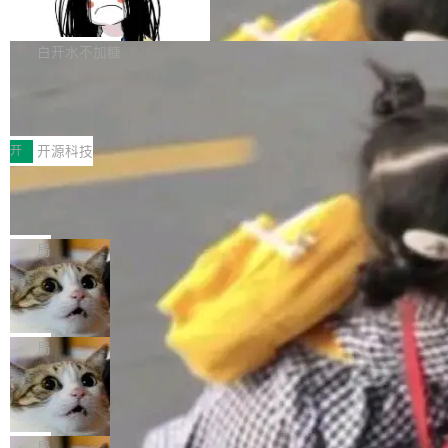
支持 UPDATE、MERGE INTO 与 Iceb
维基百科的替代方案。Lawfare 调查发现，无论
erceptor…五六步之后才能看到第一行翻译文
Apache Doris 4.1 要补齐的，正是缺失的那一
erg V3
热门页面还是低关注度页面，均未出现近期更
本。 Solon 换了个方式。整个 i18n 模块围绕三
半。在已有查询能力的基础上，Doris 进一步支
白开水不加糖
新，相关问题并非局限于特定领域，而是在不同
个解析器、一个注解、一个工具类展开——没有
持了 UPDATE、DELETE、MERGE INTO 等数
主题和访问量页面中普遍存在。 调查人员最初认
XML、没有拦截器注册、没有样板配置。 资源
Testin XAgent：CIO智能测试落地指南
据修改操作、完整的表结构管理与分区演进，以
为，Grokipedia可能只是限...
文件的约定 把文件放到 resources/i18n/ 下： r
及 rewrite_data_files、expire_snapshots 等日
7月30日，TiD2026质量竞争力大会在北京中关
esources/i18n/messages.properties ...
常维护操作，并完整支持 Iceberg V3 格式。
村国家自主创新示范区会议中心开幕。本届大会
开
开源科技
由中关村智联软件服务业质量创新联盟主办，以
让非法状态不可表示：一篇关于 ADT
“智构可信·质创未来——AI原生时代的质量新范
的帖子在 Reddit 火了
式”为主题，直面AI从实验室走向规模化产业落地
有一种东西，一旦用过就回不去了。Alex Fedos
的核心质量命题。会上，《2026智能研发生产力
eev 管它叫"软件设计的基石"。 他说的东西不新
局
工具选型手册》发布，Testin云测的Testin XAge
鲜——代数数据类型（ADT），尤其是和类型
Cloudflare 开源内部企业 AI 平台 Clou
nt智能测试系统入选AI测试领域代表产品。对CI
（sum type）。但他说清楚了一件事：这不是类
dflare OS
O而言，这提示了一个转变：AI测试正在从效率
型系统的学术体操，是日常编码的思维方式。 文
Cloudflare 发布了一个开源项目 Cloudflare O
工具升级为企业的质量基础设施。 CIO面对的新
章从一个简单的例子切入。一个网站的深色主题
S。如果你只看官方博客，你会觉得这是又一
局
现实 过去两年，CIO们的焦虑清单上多了两项：
设置，如果用布尔值 + 可空字段来表示——bool
个"AI 知识库 + 聊天机器人"——每个大厂都在
一是如何让大模型和智能体应用安全地从PoC走
Deno 团队开源 Celld，可自托管的分
ean 表示是否可切换，nullable 的默认模式、浅
做，没什么新鲜的。 但 Kenton Varda 在 Twitte
向生产，二是如何让测试团队跟得上AI应用...
布式 Durable Objects
色方案、深色方案——会产生大量无意义的组
r 上把事情说清楚了： 今天我们发布了 Cloudfla
Ryan Dahl 领导的 Deno 团队推出了最新开源项
合。方案缺了、配置冲突了、全 null 了。要知道
re OS，一个带连接器的聊天机器人，跟其他所
目 Celld，一个能在自己机器上运行 Cloudflare
局