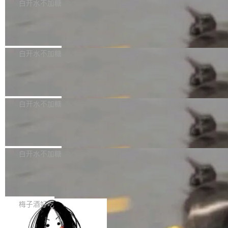
可以用来分析、提炼、审阅、建议，但不能用来
有限公司披露IPO发行价格及战略配售结果，杭
白开水不加糖
创作。 具体来说，LLM 生成的代码可以提交，
州深度求索人工智能基础技术研究有限公司（De
Docker 29.7.2 发布
但必须满足五个条件：预先安排、非关键、高质
epSeek）获配93.3399万股，按150.8元/股发行
量、充分测试、充分审查，并且必须披露。LLM
价格计算，认购金额约1.41亿元，股份锁定期为
Docker 29.7.2 现已发布，具体更新内容如下：
不得生成涉及安全性的关键变更，除非作者本身
36个月。 公告显示，本次宇树科技战略配售对
Bug fixes and enhancements 修复多次传递同
白开水不加糖
就是领域专家。即使如此，政策也"强烈不建
象主要包括长期投资机构、与公司业务具有战略
一环境变量时，docker service create和docker
议"这么做。 对于不披露的情况，审核者可以直
合作关系或长期合作愿景的大型企业、科创板保
Apache Fluss 毕业成为顶级项目
service update会发生 panic 的问题。docker/cl
接关闭 PR，无需解释。 政策作者 Jynn Ne...
荐人跟投子公司，以及公司高级管理人员和核心
i#7145 修复了 Docker Engine 29.7.0 中引入的
今年 7 月，Apache Fluss 的毕业提案在 Apach
员工参与设立的专项资产管理计划。其中，Dee
一个回归问题，该问题导致拉取镜像时会拒绝包
e 孵化器项目管理委员会（IPMC）投票中获得
白开水不加糖
pSeek作为与宇树科技具备战略合作关系的企
含绝对 hardlink 目标的镜像（此类镜像由某些镜
全票通过，随后获 Apache 软件基金会董事会批
业，获配股份数量占本次发行数量的2.31%。 除
像构建工具生成）。moby/moby#53305 修复了
马斯克 AI 百科项目 Grokipedia 被曝数
准。今天，Apache 软件基金会正式宣布 Apach
DeepSeek外，腾讯旗下上海启善投资有限公司
月未更新
Docker Engine 29.7.0 中引入的一个回归问
e Fluss 孵化毕业，成为 Apache 顶级项目（TL
埃隆·马斯克推出的AI百科项目 Grokipedia 被曝
获配9...
题，该问题可能导致在旧版 Linux 内核...
P）！这一里程碑不仅标志着 Fluss 迈入新的发
长期停止内容更新，未能实现其作为“AI版维基百
白开水不加糖
展阶段，也将进一步推动流式存储、实时湖仓与
科”替代品的目标。 据 Lawfare 最新调查，自今
AI 数据基础加速融合，为实时数据基础设施的发
Solon I18n：三种解析器，零样板代码
年4月以来，Grokipedia 页面更新功能基本停
展开启新的篇章。
滞，过去三个月内没有任何条目完成更新，用户
如果你在 Spring Boot 里做过国际化，流程大概
提交的编辑请求也长期处于待处理状态。 Groki
是这样的：配 MessageSource 的 Bean、写 R
梅子酒好吃
pedia 于去年底上线，定位为由人工智能生成内
eloadableResourceBundleMessageSource、
容的百科平台，被马斯克视为传统众包百科网站
Apache Doris 4.1 全面增强 Iceberg：
声明 LocaleResolver、注册 LocaleChangeInt