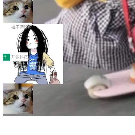
安全与合规要求。对于大多数普通研发场景，公
渐丰富，用户关注的重点也在发生变化：不只是
Gemini 的架构师。Google 首席科学家。 Jeff D
有云模型能够满足快速试用和效率提升的需求。
让AI用起来，还要进一步看清混合算力时代下，
🔥 SolonCode v2026.8.4 发布：界面
ean 在 Google 工作了 27 年后，宣布离职。 他
但对于金融、能源、医疗等对数据安全要求较...
字体可调、22 种语言、记忆搜索增强
Token花在哪里、算力是否被充分利用，以及持
不是一个人走。一同离开的还有 Sanjay Ghema
打开终端就能上岗的全中文编码智能体，这一轮
续增长的AI成本该如何优化。 深信服AI算力网关
wat（Google 员工编号 23，Jeff Dean 二十多
把「看得清、用母语、记得住」三件事一次补
梅子酒好吃
正是围绕这些实际问题，从Token治理和成本治
年的编程搭档，MapReduce 和 Bigtable 的共同
齐。 SolonCode 是什么 SolonCode 是杭州无
理两个方面，让用户的每一份算力都看得清、管
作者）、Quoc Le（Google 大脑核心成员，Se
让“代码语义理解”深度释放AI Coding
耳科技研发的企业级终端编码智能体——一位全
得住、用得稳、省得下、更安全！ 一、从现在开
价值潜能：华为云码道（CodeArts）
q2Seq 和 DocAI 的共同发明人）以及 Oriol Vin
中文驱动的数字员工，自主理解需求、规划步
一、代码仓深度理解技术的作用与价值 在软件工
始，Token使用一目...
代码仓技术解析
yals（Gemini 联合负责人，AlphaSta...
骤、编写代码。不挑模型、不挑平台，curl 一行
程实践中，代码仓是企业核心知识资产的主要载
开
开源科技
装完即用。 开源地址：Gitee · GitCode · GitHu
体。企业级代码仓库通常包含数十万乃至数百万
b 安装 支持 Java 8+（8~26）、macOS / Linu
一条“删库”命令跑 17 小时，算法工程
个文件，其规模远超单次模型调用可承载的上下
师删光 89TB 数据只为干私活
x / Windows / Harmony PC。 # macOS / Linu
文窗口。随着项目规模的持续扩张与代码历史的
最高人民检察院8月4日公布了一起案件：北京一
x / Harmony PC curl -fsSL https://solon.noea
不断累积，代码仓中的模块关系、接口契约、业
名90后算法工程师王某，为了给自己接的私活腾
局
r.org/solon...
务逻辑等关键信息往往分散于数十乃至数百个文
服务器空间，删光了公司AI游戏部门的全部核心
件之中，形成高度复杂的知识关联网络。传统的
数据。 王某2024年1月入职东城区某科技公司AI
代码检索手段（如关键词匹配、目录遍历）仅能
短剧部门，有互联网大厂背景。在公司内部架构
在语法层面完成文本定位，难以触及代码的语义
调整期间，部门三次通知全员将数据从A集群迁
内涵与结构关联，导致开发者使用代码智能体在
移到B集群，王某都回复了"收到"。 他没有迁移
理解大规模代码仓时面临显著"代码仓理解"瓶
数据。2024年9月3日下午4点，他使用此前登录