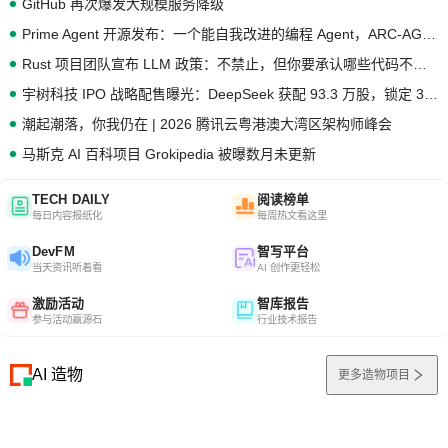
GitHub 再次爆发大规模服务降级
Prime Agent 开源发布：一个能自我改进的编程 Agent，ARC-AGI 3 超越人类专家基线
Rust 项目团队宣布 LLM 政策：不禁止，但你要承认哪些代码不是你写的
宇树科技 IPO 战略配售曝光：DeepSeek 获配 93.3 万股，锁定 36 个月
潮起潮落，你我仍在 | 2026 腾讯云粤港澳大湾区架构师峰会
马斯克 AI 百科项目 Grokipedia 被曝数月未更新
TECH DAILY
阅读榜单
每日内容报纸化
每周热文看这里
DevFM
智写平台
当天资讯听着看
AI 创作更轻松
激励活动
智库报告
参与活动赢源石
行业技术报告
AI 造物
更多造物项目