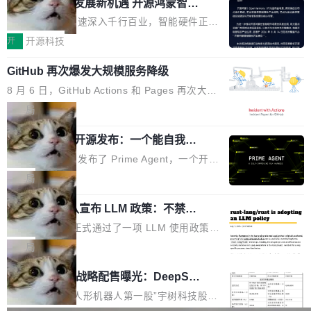
或造假。问题是，作为读者，如果你筛选出那些
共商智能硬件发展新机遇 开源鸿蒙智能
的早期工程师之一，在 Grok 训练基础设施团队
度,案例厚度、全域覆盖、多线协同...
硬件开发者日杭州站即将举行
看起来最令人兴奋的论文，那它们大部分都是过
工作过。近日他在 X 上发了一条帖子，列出了他
随着万物智联加速深入千行百业，智能硬件正从
度宣传的。」 这才是真正的痛点。不是所有论文
认为现代 AI 领域最重要的三个开源项目。 第一
单点设备迈向智能化、网联化、协同化发展。作
开
开源科技
都有问题，是最吸引眼球的那批论文最有问题。
个名字毫无悬念：Flash Attention 2。 Hieu 的
为面向全场景、跨终端的分布式操作系统，开源
他引用的帖子来自 Mathew Shen，一位 ICLR 2
理由很具体。FA 系列不需要解释，但 FA2 是他
GitHub 再次爆发大规模服务降级
鸿蒙通过统一技术底座和分布式能力，为不同类
026 的读者：「看了篇 ...
认为最重要的一个——复杂度恰到好处，刚好能
型智能设备的开发、连接与互联提供关键支撑，
8 月 6 日，GitHub Actions 和 Pages 再次大规
驱动你去学 CuTe，但还没被那些"邪恶的" Hopp
也为产业链企业探索产品创新与商业增长打开新
模服务降级，Actions 完全不可用超过 5 小时，
局
er++ 优化所淹没，足够容易修改和适配。 更关
的空间。 8月14日，开源鸿蒙智能硬件开发者日
webhook 停发，连自托管 runner 也因调度层故
键的是 FA2 的持久性...
（OHDD：OpenHarmony Hardware Develope
Prime Agent 开源发布：一个能自我改
障无法工作。Pages、Copilot code review、C
进的编程 Agent，ARC-AGI 3 超越人类
r Day）将在杭州启航。活动面向智能硬件产业
opilot coding agent 全部受影响。从检测到完全
Prime Intellect 发布了 Prime Agent，一个开源
专家基线
链企业和开发者，邀请行业专家与资深技术顾
恢复，大约 12 小时。 这是 2026 年 8 月的第六
的编程 Agent Harness，核心设计围绕两个抽
局
问，围绕开源鸿蒙技术能力、设备适配、芯片适
起事故，其中四起与 AI/Copilot 服务相关。 Git
象：Recursive Language Model（RLM）和 C
配、功耗与稳定性调优、兼容性测评及统一互联
Hub 员工 kdaigle 在 HN 讨论中贴出了一组数
Rust 项目团队宣布 LLM 政策：不禁
ontinual Harness。在 ARC-AGI 3 基准测试
等内容展开系统讲解和实战交流，帮助企业进一
止，但你要承认哪些代码不是你写的
据：2025 年全年 10 亿次 commit。现在，每周
上，Prime Agent + Opus 5 的组合达到了 95.
Rust 语言项目正式通过了一项 LLM 使用政策，
步了解开源鸿蒙在智能...
2.75 亿次，全年预计 140 亿次。GitHub...
5% RHAE Best@1，超过了 ARC 报告的人类专
覆盖 rust-lang/rust 单一仓库的代码贡献。这不
局
家基线 95.4%。 不是又一个 coding agent 包装
是项目级别的官方立场，目前由五个团队采纳，
宇树科技 IPO 战略配售曝光：DeepSe
器 Prime Agent 的架构和市面上大多数 coding
但它可能是主流开源项目中关于 AI 辅助贡献最
ek 获配 93.3 万股，锁定 36 个月
agent 有本质区别。大多数 agent harness 的设
细致的一份规则。 政策的核心只有一句话：LLM
8月6日晚间，“人形机器人第一股”宇树科技股份
计是基于早期模型的能力—...