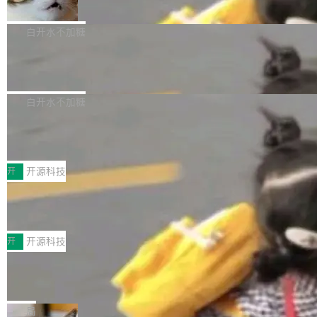
准 AI 能力认知
撑庞大支出的资金来源却呈现出截然不同的面
sh | bash 安装一个能在大项目里自动规划、写
机器出题的前提，是让机器拥有全局视野。整个
貌。数据显示，微软和 Meta 主要依托充沛的经
代码、验证结果的 AI 终端工具。 据介绍，Muse
构建流程可以分为四个环节：建图 → 控制难度
白开水不加糖
营现金流来覆盖资本开支，其资本支出覆盖率分
Code 是 Meta 的编程 agent 产品。它和市场上
→ 质量把关 → 数据概览。
别达到155% 和106%;而SpaceXAI的经营现金
已有的终端编程 agent 在设计理念上有几个明显
腾讯开源 UCL-MPComm 通信库
流仅能覆盖资本开支的12...
的差异点。 异步后台 agent：Muse Code 有一
腾讯网平团队宣布开源了 UCL-MPComm 通信
个主 agent 循环，外加一组后台 agent。这些后
库，并将作为transport接入Mooncake TENT。
白开水不加糖
台 agent...
该通信库针对AI Memory池化场景的数据传输需
CoStrict入选工信部2025人工智能应用
求进行了深度优化，能够实现数据中心内大规模
典型案例
计算节点间多种内存类型的高性能通信。 UCL-
近日，工信部科技司公示《2025人工智能应用典
MPComm将作为一种传输引擎接入Mooncake T
型案例入选名单》，深信服“面向企业研发场景的
开
开源科技
ENT，实现零拷贝传输性能提升30%、非零拷贝
开源 AI 编程平台 CoStrict 应用”凭借卓越的技术
深信服AI算力网关入选工信部人工智能
传输性能最高提升5倍。UCL-MPComm底层基
创新与落地成效成功入选。 全链路私有化部署，
应用典型案例！
于自研UCL-Engine通信引擎，后续腾讯网平将
助力企业AI研发安全落地 当前，越来越多企业已
前不久，工业和信息化部正式发布《2025年人工
持续开源更多基于UCL-Engine的高性能通信组
经开始引入 AI Coding 工具，通过调用公有云模
智能应用典型案例名单》，集中展示人工智能在
开
开源科技
件。 腾讯网平团队在UCL-MPComm中实现了一
型或企业内部部署模型提升研发效率。但随着 AI
各领域的应用成果，覆盖技术底座、行业赋能、
个独立于业务线程的全局通信引擎（Engine），
Coding 从个人辅助工具逐步走向团队级、组织
Jeff Dean 离开 Google：一个时代的结
产品应用、支撑保障、专题等五大方向。深信服
并实...
束，一个实验室的开始
级应用，企业在规模化落地过程中，对安全性、
AI算力网关（AI创新平台）成功入选！ 随着各行
Google 员工编号 20。MapReduce 作者之一。
可控性和代码质量提出了更高要求。 首先是数据
各业的Agent走向规模化建设，算力构成形态逐
Bigtable 作者之一。TensorFlow 的作者之一。
局