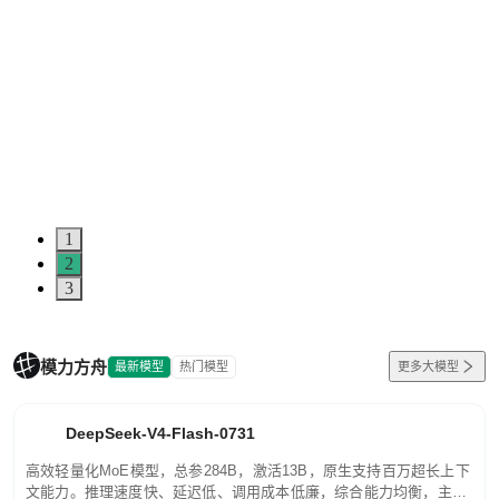
1
2
3
模力方舟
最新模型
热门模型
更多大模型
DeepSeek-V4-Flash-0731
高效轻量化MoE模型，总参284B，激活13B，原生支持百万超长上下
文能力。推理速度快、延迟低、调用成本低廉，综合能力均衡，主打