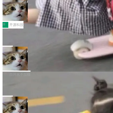
哪些组合有效，作者说，你得靠"文档、校验、或
有科技公司做的一样。只不过，实际上它不一
Workers 和 Durable Objects 的守护进程。 设
者部落知识"。 换个写法。Rust 的 enum，两个
样。这是 Sandstorm.io 的重制版，我十年前的
鲁大师7月新机性能/流畅/AI榜：vivo夺
计思路很直接：每个对象是一个独立的 SQLite
变体：Switchable...
性能、流畅双第一，三星Galaxy Z系列
那个创业公司。不同的是，这次它构建在 Cloudf
数据库，按名称寻址，复制到你自己的 S3 兼容
2026年7月的手机市场，由于存储等硬件成本暴
新折叠缺席
lare Workers 上——我花了九年时间搭建的平台
存储库里。节点之间只通过这个存储库协调——
增，手机厂商的日子也不好过啊，新机速度明显
开
开源科技
——并且深度集成了 AI。这基本上是我十年秘密
没有控制平面，没有共识协议。每个对象自带一
放缓，因此硝烟味淡了许多。新机参数规格除开
计划的顶峰。 十年前，Ken...
个小型数据库，应用天然按分片构建，单个数据
Zed 推出 DeltaDB，一个记录 commit
高价的三星折叠（三星Galaxy Z Fold8 Ultra / Z
之间所有操作的版本控制系统
库的竞争和爆炸半径问题在设计层面就被消除
Fold8 / Z Flip8）外，其余要么是中低端机器，
Zed 编辑器团队发布了新项目——DeltaDB，一
了。 闲置的 cell 会休眠到几乎不占资源。当 cel
例如iQOO Z11i、REDMI Note 17、REDMI No
个在 git commit 之间记录每一次编辑操作的版
局
l 迁移或唤醒时，新宿主从 S3 恢复 SQLite 数据
te 17 Pro、OPPO K15，要么是vivo X300 E这
本控制系统。目前处于 Early Access 阶段。 De
库继续执行。存储库是持久化的唯一真相...
样的次旗舰。 Galaxy Z Fold8 Ultra / Z Fold8 /
SpaceXAI 单季资本开支达 183 亿美元
ltaDB 的核心思路直接写在 landing page 最显
Z Flip8三款折叠屏新机均在7月22日发布，且全
眼的位置：「Software is made between com
根据风险投资人Tomer Tunguz 博客（VC 分
部搭载骁龙8 Elite Gen5 for Galaxy，它们本该
mits」——软件是在 commit 之间写出来的。git
析）披露的最新分析与第二季度业绩报告，Spac
白开水不加糖
是7月性...
只记录了你提交的最终状态，但真正的工作过程
eXAI在上个季度的总资本支出飙升至183.7亿美
——打字、删改、试错、agent 对话——都在 co
Meta 发布终端编程 Agent“Muse Cod
元。其中，绝大部分资金被直接用于 AI 领域，
e” 和 Muse Spark 1.2 模型
mmit 之间的空隙里丢失了。 DeltaDB 要做的就
金额高达158.3亿美元，这一单项投入已经逼近
Meta 今天发布了两款 AI 产品：Muse Code，
是把这段空隙补上。 回退到任何一次编辑：Delt
微软同期总资本开支的四成。 与亚马逊、Alpha
一个在终端里运行的编程 agent；Muse Spark
局
aDB 捕获 commit 之间的每一次操作，...
bet、微软以及 Meta 等传统科技巨头相比，Spa
1.2，驱动这个 agent 的新模型。一句话概括：
ceXAI的资金消耗速度尤为引人瞩目。然而，支
美团开源 LoHoSearch，用知识图谱校
你可以用 curl -fsSL https://dev.meta.ai/install.