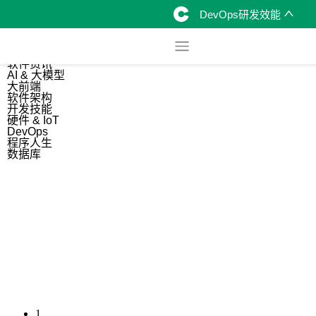
DevOps研发效能
综合
开源资讯
软件资讯
AI & 大模型
大前端
软件架构
开发技能
硬件 & IoT
DevOps
程序人生
数据库
1