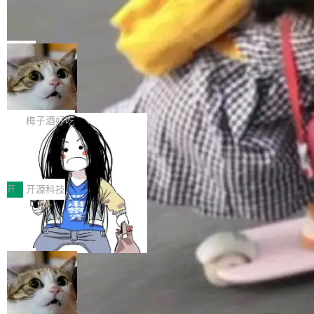
个独立于业务线程的全局通信引擎（Engine），
Jeff Dean 离开 Google：一个时代的结
Coding 从个人辅助工具逐步走向团队级、组织
产品应用、支撑保障、专题等五大方向。深信服
并实...
束，一个实验室的开始
级应用，企业在规模化落地过程中，对安全性、
AI算力网关（AI创新平台）成功入选！ 随着各行
Google 员工编号 20。MapReduce 作者之一。
可控性和代码质量提出了更高要求。 首先是数据
各业的Agent走向规模化建设，算力构成形态逐
Bigtable 作者之一。TensorFlow 的作者之一。
局
安全与合规要求。对于大多数普通研发场景，公
渐丰富，用户关注的重点也在发生变化：不只是
Gemini 的架构师。Google 首席科学家。 Jeff D
有云模型能够满足快速试用和效率提升的需求。
让AI用起来，还要进一步看清混合算力时代下，
🔥 SolonCode v2026.8.4 发布：界面
ean 在 Google 工作了 27 年后，宣布离职。 他
但对于金融、能源、医疗等对数据安全要求较...
字体可调、22 种语言、记忆搜索增强
Token花在哪里、算力是否被充分利用，以及持
不是一个人走。一同离开的还有 Sanjay Ghema
打开终端就能上岗的全中文编码智能体，这一轮
续增长的AI成本该如何优化。 深信服AI算力网关
wat（Google 员工编号 23，Jeff Dean 二十多
把「看得清、用母语、记得住」三件事一次补
梅子酒好吃
正是围绕这些实际问题，从Token治理和成本治
年的编程搭档，MapReduce 和 Bigtable 的共同
齐。 SolonCode 是什么 SolonCode 是杭州无
理两个方面，让用户的每一份算力都看得清、管
作者）、Quoc Le（Google 大脑核心成员，Se
让“代码语义理解”深度释放AI Coding
耳科技研发的企业级终端编码智能体——一位全
得住、用得稳、省得下、更安全！ 一、从现在开
价值潜能：华为云码道（CodeArts）
q2Seq 和 DocAI 的共同发明人）以及 Oriol Vin
中文驱动的数字员工，自主理解需求、规划步
一、代码仓深度理解技术的作用与价值 在软件工
始，Token使用一目...
代码仓技术解析
yals（Gemini 联合负责人，AlphaSta...
骤、编写代码。不挑模型、不挑平台，curl 一行
程实践中，代码仓是企业核心知识资产的主要载
开
开源科技
装完即用。 开源地址：Gitee · GitCode · GitHu
体。企业级代码仓库通常包含数十万乃至数百万
b 安装 支持 Java 8+（8~26）、macOS / Linu
一条“删库”命令跑 17 小时，算法工程
个文件，其规模远超单次模型调用可承载的上下
师删光 89TB 数据只为干私活
x / Windows / Harmony PC。 # macOS / Linu
文窗口。随着项目规模的持续扩张与代码历史的
最高人民检察院8月4日公布了一起案件：北京一
x / Harmony PC curl -fsSL https://solon.noea
不断累积，代码仓中的模块关系、接口契约、业
名90后算法工程师王某，为了给自己接的私活腾
局
r.org/solon...
务逻辑等关键信息往往分散于数十乃至数百个文
服务器空间，删光了公司AI游戏部门的全部核心
件之中，形成高度复杂的知识关联网络。传统的
Cloudflare 分享推理优化实践：KV ca
数据。 王某2024年1月入职东城区某科技公司AI
che 量化 + 权重压缩，吞吐量提升 4
代码检索手段（如关键词匹配、目录遍历）仅能
短剧部门，有互联网大厂背景。在公司内部架构
Kimi 和 GLM 是当前最强的大模型系列之一，但