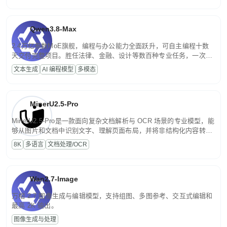
Qwen3.8-Max
2.4万亿参数MoE旗舰，编程与办公能力全面跃升，可自主编程十数
天交付完整项目。胜任法律、金融、设计等数百种专业任务，一次对
话端到端交付生产级成果。原生视觉理解贯穿规划、执行与验证全流
文本生成
AI 编程模型
多模态
程，支持超长文档与长视频的深度语义解析。长程任务中自主规划与
闭环迭代，持续进化。
MinerU2.5-Pro
MinerU2.5-Pro是一款面向复杂文档解析与 OCR 场景的专业模型，能
够从图片和文档中识别文字、理解页面布局，并将非结构化内容转换
为便于存储、检索和二次处理的结构化结果。
8K
多语言
文档处理/OCR
Wan2.7-Image
万相 2.7 图像生成与编辑模型，支持组图、多图参考、交互式编辑和
最高 2K 输出。
图像生成与处理