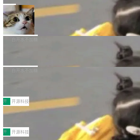
是把这段空隙补上。 回退到任何一次编辑：Delt
微软同期总资本开支的四成。 与亚马逊、Alpha
一个在终端里运行的编程 agent；Muse Spark
局
aDB 捕获 commit 之间的每一次操作，...
bet、微软以及 Meta 等传统科技巨头相比，Spa
1.2，驱动这个 agent 的新模型。一句话概括：
ceXAI的资金消耗速度尤为引人瞩目。然而，支
美团开源 LoHoSearch，用知识图谱校
你可以用 curl -fsSL https://dev.meta.ai/install.
准 AI 能力认知
撑庞大支出的资金来源却呈现出截然不同的面
sh | bash 安装一个能在大项目里自动规划、写
机器出题的前提，是让机器拥有全局视野。整个
貌。数据显示，微软和 Meta 主要依托充沛的经
代码、验证结果的 AI 终端工具。 据介绍，Muse
构建流程可以分为四个环节：建图 → 控制难度
白开水不加糖
营现金流来覆盖资本开支，其资本支出覆盖率分
Code 是 Meta 的编程 agent 产品。它和市场上
→ 质量把关 → 数据概览。
别达到155% 和106%;而SpaceXAI的经营现金
已有的终端编程 agent 在设计理念上有几个明显
腾讯开源 UCL-MPComm 通信库
流仅能覆盖资本开支的12...
的差异点。 异步后台 agent：Muse Code 有一
腾讯网平团队宣布开源了 UCL-MPComm 通信
个主 agent 循环，外加一组后台 agent。这些后
库，并将作为transport接入Mooncake TENT。
白开水不加糖
台 agent...
该通信库针对AI Memory池化场景的数据传输需
CoStrict入选工信部2025人工智能应用
求进行了深度优化，能够实现数据中心内大规模
典型案例
计算节点间多种内存类型的高性能通信。 UCL-
近日，工信部科技司公示《2025人工智能应用典
MPComm将作为一种传输引擎接入Mooncake T
型案例入选名单》，深信服“面向企业研发场景的
开
开源科技
ENT，实现零拷贝传输性能提升30%、非零拷贝
开源 AI 编程平台 CoStrict 应用”凭借卓越的技术
深信服AI算力网关入选工信部人工智能
传输性能最高提升5倍。UCL-MPComm底层基
创新与落地成效成功入选。 全链路私有化部署，
应用典型案例！
于自研UCL-Engine通信引擎，后续腾讯网平将
助力企业AI研发安全落地 当前，越来越多企业已
前不久，工业和信息化部正式发布《2025年人工
持续开源更多基于UCL-Engine的高性能通信组
经开始引入 AI Coding 工具，通过调用公有云模
智能应用典型案例名单》，集中展示人工智能在
开
开源科技
件。 腾讯网平团队在UCL-MPComm中实现了一
型或企业内部部署模型提升研发效率。但随着 AI
各领域的应用成果，覆盖技术底座、行业赋能、