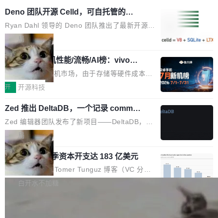
Deno 团队开源 Celld，可自托管的分
布式 Durable Objects
Ryan Dahl 领导的 Deno 团队推出了最新开源项
目 Celld，一个能在自己机器上运行 Cloudflare
局
Workers 和 Durable Objects 的守护进程。 设
鲁大师7月新机性能/流畅/AI榜：vivo夺
计思路很直接：每个对象是一个独立的 SQLite
性能、流畅双第一，三星Galaxy Z系列
数据库，按名称寻址，复制到你自己的 S3 兼容
2026年7月的手机市场，由于存储等硬件成本暴
新折叠缺席
存储库里。节点之间只通过这个存储库协调——
增，手机厂商的日子也不好过啊，新机速度明显
开
开源科技
没有控制平面，没有共识协议。每个对象自带一
放缓，因此硝烟味淡了许多。新机参数规格除开
个小型数据库，应用天然按分片构建，单个数据
Zed 推出 DeltaDB，一个记录 commit
高价的三星折叠（三星Galaxy Z Fold8 Ultra / Z
之间所有操作的版本控制系统
库的竞争和爆炸半径问题在设计层面就被消除
Fold8 / Z Flip8）外，其余要么是中低端机器，
Zed 编辑器团队发布了新项目——DeltaDB，一
了。 闲置的 cell 会休眠到几乎不占资源。当 cel
例如iQOO Z11i、REDMI Note 17、REDMI No
个在 git commit 之间记录每一次编辑操作的版
局
l 迁移或唤醒时，新宿主从 S3 恢复 SQLite 数据
te 17 Pro、OPPO K15，要么是vivo X300 E这
本控制系统。目前处于 Early Access 阶段。 De
库继续执行。存储库是持久化的唯一真相...
样的次旗舰。 Galaxy Z Fold8 Ultra / Z Fold8 /
SpaceXAI 单季资本开支达 183 亿美元
ltaDB 的核心思路直接写在 landing page 最显
Z Flip8三款折叠屏新机均在7月22日发布，且全
眼的位置：「Software is made between com
根据风险投资人Tomer Tunguz 博客（VC 分
部搭载骁龙8 Elite Gen5 for Galaxy，它们本该
mits」——软件是在 commit 之间写出来的。git
析）披露的最新分析与第二季度业绩报告，Spac
白开水不加糖
是7月性...
只记录了你提交的最终状态，但真正的工作过程
eXAI在上个季度的总资本支出飙升至183.7亿美
——打字、删改、试错、agent 对话——都在 co
Meta 发布终端编程 Agent“Muse Cod
元。其中，绝大部分资金被直接用于 AI 领域，
e” 和 Muse Spark 1.2 模型
mmit 之间的空隙里丢失了。 DeltaDB 要做的就
金额高达158.3亿美元，这一单项投入已经逼近
Meta 今天发布了两款 AI 产品：Muse Code，