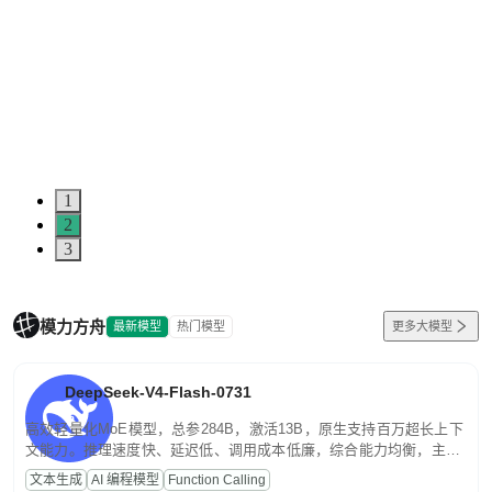
1
2
3
模力方舟
最新模型
热门模型
更多大模型
DeepSeek-V4-Flash-0731
高效轻量化MoE模型，总参284B，激活13B，原生支持百万超长上下
文能力。推理速度快、延迟低、调用成本低廉，综合能力均衡，主打
高并发、轻量化任务，适合日常对话、内容创作、基础 RAG、批量
文本生成
AI 编程模型
Function Calling
文案处理等普惠刚需场景。