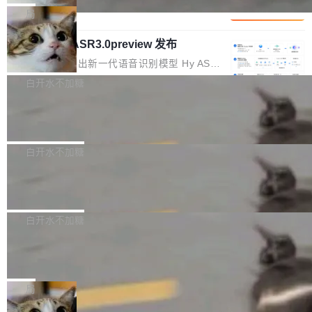
1%，成本降 30%
在语法层面完成文本定位，难以触及代码的语义
调整期间，部门三次通知全员将数据从A集群迁
它们有一个共同的问题：太吃显存了。月之暗面
局
内涵与结构关联，导致开发者使用代码智能体在
移到B集群，王某都回复了"收到"。 他没有迁移
的 Kimi K 系列和智谱的 GLM 都是长上下文、M
理解大规模代码仓时面临显著"代码仓理解"瓶
数据。2024年9月3日下午4点，他使用此前登录
腾讯混元 Hy ASR3.0preview 发布
oE 架构的大模型，好用到让人上瘾，但 GPU 显
颈。 代码仓深度理解服务（以下简称" CodeBas
的账号密码进入A集群，输入了一条被程序员圈
存永远不够用。 Cloudflare 的 Workers AI 团队
腾讯混元正式推出新一代语音识别模型 Hy ASR
e深度理解服务"）是华为云码道（CodeA...
称为"删库跑路"的命令——最高管理员权限、无
一直在跑这些模型的推理。他们在官方博客上发
3.0preview。基于最新一代大语言模型 Hy3 的
白开水不加糖
需确认、强制递归删除。17个小时后，运维人员
了一篇技术文章，详细拆解了三种让大模型在 G
语言理解能力，以及融合了高精度语音识别与深
发现异常并中止进程时，89TB数据已经没了。
PU 上跑得更省、更快的技术手段——KV cache
Pale Moon 34.3.2 发布，苍月浏览器
度语义理解能力，实现了语音识别能力的全面升
删掉的是AI游戏部门的全部开发文件，包括公司
量化、模型权重压缩、以及共享 KV cache 的完
级。 根据介绍，Hy ASR3.0preview 目标在于：
Pale Moon 34.3.2 现已发布，这是一个安全更
自研的多个文生3D和...
整性保护。效果是：吞吐量提升 41%，每 token
让语音识别不再只是听清，而是真正听懂。通过
新和少量网页兼容性修复版本。 Changes/fixe
白开水不加糖
成本降低 30%，精度不变。 FP8 省的不仅是显
先理解你的语境和意图，再把准确的文字直接给
s： 实现了URL.Parse()便捷功能 对浏览器内部
存 KV cache 是推理时最吃显...
PostgreSQL 18/19 新特性深度解读
到你。从“逐字转写、单点优化”演进为“理解语
函数添加了多项边界检查，以避免潜在的越界访
境、兼容场景、一键直出”。 Hy ASR 3.0 previe
问、下溢和溢出。（DiD） 修复了加载和解析内
演讲者分享了一个有趣的实践：面对 PG 18 已
w 不要求标准普通话，方言识别覆盖粤语、吴语
容提供的字体时出现的几个问题 为避免音频加
发布的 Release Notes，他利用 AI 工具（如 Co
白开水不加糖
等 10 大方言片区和 20 余个二级小片区。在开
载、处理和播放过程中可能出现的一系列错误，
pilot）对数千条 commit 日志进行自动分析，先
源评测集中，Hy ASR 3.0 preview 在多语种的
慕尼黑市政府为全职开源项目维护者提
对音频采样频率设定了下限 采样率低于 8kHz
让模型总结出三十余条潜在特性，再逐条要求生
WER（...
供资助
（通常被认为是 "telephone"/"walkie-talkie" 音
成详细解释和代码校验，最终筛选出对用户体感
"在过去大约 10 年的大部分时间里，libexpat 的
质的最低采样率）的音频格式将被拒绝 修复了 C
最强的若干项。对于尚未正式发版的 PG 19，则
维护工作一直与我的日常工作、家务、社交生活
局
SS 圆角虚线样式中可能存在的问题 如果表单中
通过拉取过去一年内（从 PG 18 Beta1 时间点
和休闲娱乐竞争时间。" 这是 libexpat 维护者 S