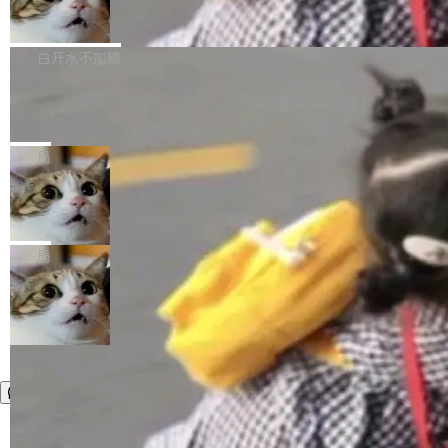
简单：开发者工具必须开源。 理由不是传统的自
商汤 SenseNova U1.5-Lite-Preview
i）在 X 上发帖： 「如果你是 Agent Harness 相
开源
由软件情怀，而是一个跟 AI agent 直接相关的
关开源项目的开发者，希望参加 DeepSeek Har
商汤科技宣布面向社区开源轻量级统一多模态模
技术判断。 两行 prompt 就能个性化任何软件 C
ness 的内测，可以回复或私信联系我。请附上
型的预览版本 SenseNova U1.5-Lite-Preview。
白开水不加糖
rawshaw 给出了两个 prompt。 第一个： "下载
GitHub id 以及开源代表作。」 DeepSeek 曾在
公告称，SenseNova U1.5-Lite-Preview并非简
某个软件的源码，在本地构建。修改 agent ...
官方招聘信息中写过一条简洁有力的公式：Mod
Ubuntu 将核心系统包从 deb 转成了 s
单的模型规模升级，而是基于 SenseNova U1
nap
el + Harness = Agent。模型负责理解和推理，
的一次系统性迭代，不仅在同一架构中贯通视觉
Ubuntu 正在把又一个核心系统包从 deb 转为 s
Harness 负责把能力落到真实环境中——调用工
理解、推理、生成与编辑，还仅以 8B-MoT 的轻
nap。这次是 hwctl——一个用来检查 Ubuntu
局
具、读写文件、管理上下文、处理错误、完成闭
量大小，将能力推进到4K、更精细的真实质感、
硬件认证状态的命令行工具。 Canonical 工程师
环。崔添翼招人的标...
更复杂的视觉控制和可持续迭代编辑。 相比 U
Dario Amodei 担心新人来 Anthropic
Alan Griffiths 在邮件列表中说得很直白：「hwc
只为金钱，不为使命
1，U1.5-Lite-Preview 在以下方向上带来了显著
tl 是一个 Ubuntu 专有的包，它和它的依赖项都
顶级 AI 研究员在两家公司之间来回跳，中间只
提升： 原生支持4K图像生成； 更精细的局部纹
是 Ubuntu 专有的，不会用在其他发行版上。」
隔了几天。 Lilian Weng 上周刚宣布因健康原因
局
理、细节与真实世界质感； 更准确的中英文文字
所以 deb 版本的受众实际上为零。既然只有 Ub
离开 Thinking Machines Lab，说自己作为联合
生成与复杂版式组织； 更稳定的图...
untu 用户在用，那用 snap 打包就没什么可纠结
创始人的角色「太累了」。几天后，The Inform
的。 从 deb 到 snap 的迁移路径 hwctl 是 rust-
ation 就曝出她将重回 OpenAI，负责递归自我
hwlib 硬件 API 库的一部分，命令行工具负责查
改进方向的研究。她是 Thinking Machines 过
询 Ubuntu 的硬件认证数据库。...
去一年内第四个离开的联合创始人。 这家由前
OpenAI CTO Mira Murati 创立的公司，连创始
团队都留不住。 但 Thinking Machines 不是唯
一在人才争夺战中失血的公司。六月，Google