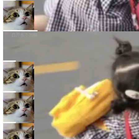
给 OpenAI 总法律顾问 Che Chang 发了封邮
你的，AI写AI的，同屏协作互不干扰。一句话让
布了 9.0 版本。这个版本除了带来新一代音视频
局
件，附了一封长信，要求 OpenAI 配合调查前苹
AI帮你干活，现在开启全新体验！ 温馨提示：
处理能力和硬件加速支持之外，还有一个特殊之
果员工带走机密信...
体验WorkBuddy鸿蒙PC版前，请将 HUAWEI M
亚马逊成本失控：AI 写代码烧掉 1215
处：FFmpeg 9.0 的代号是“Lei”。 这个名字，
万元，超预算 860%
atePad Edge 升级至 HarmonyOS 6.1.0.135S
来自中国开发者雷霄骅（Lei Xiaohua）。 对于
外媒近日曝光了亚马逊的多份内部报告显示，AI
P9 patch03及以上版本。 *升级路径：设置 > 搜
很多中国音视频开发者而言，这个名字并不陌
导致公司在多个项目上超支。《金融时报》报道
白开水不加糖
索“软件更新” > 检查更新，即可搜索新版本，下
生。十年前，他通过大量中文技术文章、源码分
称，仅一个项目的成本超支就高达 180 万美元
载安装完成升级即可。 没有...
Hugging Face CEO 发声：中国正在开
析和开源示例，让一代开发者第一次真正理解 F
（约合人民币 1215 万元）。 具体来说，一名工
源模型上碾压我们
Fmpeg，也成为很多人进入音视频开发领域的
程师借助 Anthropic 旗下 Claude Sonnet 模型
"他们正在开源模型上碾压我们。" Hugging Fac
“启蒙老师”。 而今年，恰好是雷霄骅离世十周
编写程序，目标是完成电商平台作者信息与商品
e CEO Clément Delangue 在 CNBC 的采访里
局
年。FFmpeg 社区最终选择用一个大版本的名
列表的数据匹配 —— 一项常规的数据处理任
没有拐弯抹角。他说中国正在赢得 AI 竞赛，而
字，留下了这份纪念。 雷霄骅曾是中国传媒大学
当 AI agent 把源码变成了最好的扩展系
务，最终却产生了 180 万美元的账单，实际支出
且按目前的速度，中国 AI 工具预计在今年底或
数字电视技术方向的博士生，长期从事视频、音
统，开发者工具必须开源
超出原定预算 860%。 更令人意外的是，该项目
2027 年就能追上美国前沿实验室的水平。 Dela
五年前，David Crawshaw 问过很多软件工程师
频技...
最终并未成功落地，而高额算力消耗持续运行长
ngue 把原因归结为一件事：开放协作。中国的
一个问题：你写过什么给自己用的程序？答案几
局
达 5 个月，公司直到财务对账时才察觉异常。这
AI 开发者在一个共享和协作的生态里加速迭代，
乎都是没有。工程师们整天用别人写的程序写程
意味着一个无人看管的 AI 程序，在近半年时间
而美国模型厂商在"闭门造车"。他的原话是 "buil
DeepSeek Harness 宣布内测邀请，全
序给别人用。偶尔有人自己写个博客系统、智能
里日夜不停地"烧钱"。 复盘显示，...
网最大规模开源 Agent 路演现场诞生
ding in silos"——各自为战，互不通气。 这个判
家居控制、家庭实验室，都算稀奇事。 Crawsh
一条内测招募帖，发出去的时候大概没人想到它
断从他嘴里说出来分量不同。Hugging Face 是
aw 是 Shelley 的作者，一个开源 AI coding age
会变成一场开源 Agent 生态的路演。 8月1日，
局
全球最大的开源 AI 平台，上面跑着上百万个模
nt。他最近在博客上写了一篇文章，核心论点很
DeepSeek Harness 团队负责人崔添翼（tiany
型。谁在开源赛道上领先，...