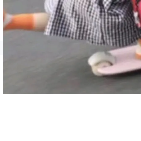
连失两员大将：Noam Shazeer 去了 Op...
©OSCHINA(OSChina.NET)
京ICP备2025119063号