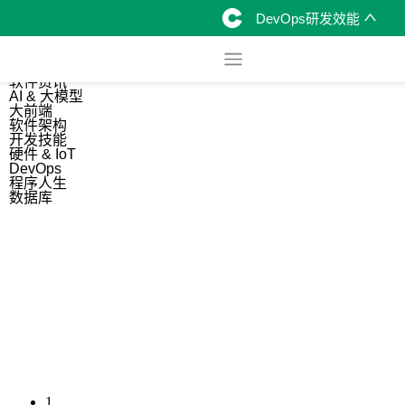
DevOps研发效能
综合
开源资讯
软件资讯
AI & 大模型
大前端
软件架构
开发技能
硬件 & IoT
DevOps
程序人生
数据库
1