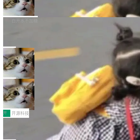
的图像元素不在同一个子树中，则它们将不再关
至今）的所有 commit，同样交由 AI 分析提炼。
Firefox 153.0.3 发布
ebastian Pipping 写在博客里的话。8 月 4 日，
联 加...
经过人工复核，准确度令人满意。这一方法也为
他宣布了一个新消息：从 2026 年 8 月 1 日起，
Firefox 153.0.3 现已发布，具体更新内容如
社区爱好者提供了高效跟踪新版本的思路。
他可以全职维护 libexpat 了，最长 6 个月。发
下： New Smart Window 包含多项增强功能：
白开水不加糖
工资的是慕尼黑市政府。 libexpat 是一个 C99
<ul> <li>现在建议列表会显示更多结果，方便用
编写的流式 XML 解析器，MIT 许可证。和 libx
Cloudflare Computer 开源：你的 Age
户查找历史记录和切换到已打开的标签页。（<a
nt 需要一台电脑，而不是一个容器
ml2 一样，它是世界上使用最广泛的 XML 解析
href="https://bugzilla.mozilla.org/show_bug.c
Cloudflare 开源了名为 @cloudflare/computer
库之一。你的操作系统、浏览器、无数的基础设
gi?id=2019042">Bug&nbsp;2019042</a>）</l
的 npm 包。项目的核心论点是：容器不适合 Ag
局
施软件，很可能都在用它。而过去十年，维护它
i> <li>现在，助手可以直接使用 Exa 的网络搜索
ent 计算。真正适合的，是 Isolate。 Cloudflare
的人一直在用业余...
结果回答问题，而无需将问题转交给搜索引擎。
OpenAI 公开邮件和聊天记录回应苹果
工程师在这件事上没什么可谦虚的——他们用 W
诉讼，称“Apple is getting this wron
（<a href="https://bugzilla.mozilla.org/show_
orkers 跑了十年 Isolate。用 CEO Matthew Pri
上个月，苹果一纸诉状把 OpenAI 告上法庭，指
g”
bug.cgi?id=204...
nce 的话说：「我们一生都在用 Isolate 运行代
控其挖角苹果前员工并窃取商业秘密。苹果的诉
局
码，而 AI Agent 不需要容器，它们需要的是 Iso
状把 OpenAI 描述成一个系统性地从前东家挖
late。」 容器为什么不合适 容器的问题在于启动
HUAWEI MatePad Edge上架WorkBu
人、套取机密信息的对手。 OpenAI 没发律师
ddy鸿蒙PC版，说话就能干活的AI办公
和销毁都太重了。一个 Agent 要执行的任务可能
函，也没选择庭外沉默。它在官网贴了一篇博
全能AI工作台WorkBuddy鸿蒙PC版上架HUAWE
搭子
只需要几毫秒的 CPU 时间，但容器从冷启动到
文，标题只有六个字：Apple is getting this wro
I MatePad Edge应用市场，直接下载即可使
开
开源科技
就绪要花数秒。如果未来有十...
ng。 然后，它把邮件往来和 iMessage 聊天记
用，与鸿蒙电脑上的体验一致。值得一提的是，
录全贴了出来。 他发错人了 苹果外部律师 Gabr
FFmpeg 9.0 发布：代号“Lei”，以此纪
这是目前市面上唯一支持平板接入WorkBuddy P
念中国开发者雷霄骅
iel Gross 来自 Weil 律所，2 月 23 日下午 5:53
C版的产品，搭载“人机双写”重磅功能——你写
全球知名开源多媒体框架 FFmpeg 今天正式发