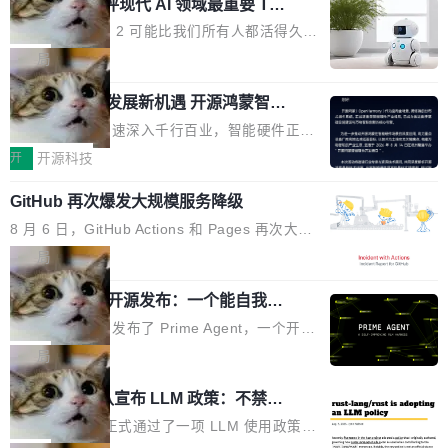
业化营销服务的需求从未如此迫切。 但市场扩容
xAI 前工程师评现代 AI 领域最重要 Top
n 这条推文引发了广泛讨论。他不是在说风凉
巧机身有效提升市面主流标准A...
3 开源项目
的同时,服务商的竞争逻辑正在改变。2026年Top
话，他是说出了一个圈内人尽皆知但很少公开捅
Flash Attention 2 可能比我们所有人都活得久。
Agency年度合辑的观察指出,“产品”这个离消费
破的事实。 Jordan 随后补充了一句软化声明：
这句话不是来自某个技术博客，而是出自 Hieu
局
者最近的载体,在整个品牌营销层面的权重显著变
「我不认为这些会议上大部分论文都在过度宣传
Pham 的一条推文。Hieu Pham 是谁？他是 xAI
高了。全域营销服务商的竞争正在从规模转向深
或造假。问题是，作为读者，如果你筛选出那些
共商智能硬件发展新机遇 开源鸿蒙智能
的早期工程师之一，在 Grok 训练基础设施团队
度,案例厚度、全域覆盖、多线协同...
硬件开发者日杭州站即将举行
看起来最令人兴奋的论文，那它们大部分都是过
工作过。近日他在 X 上发了一条帖子，列出了他
随着万物智联加速深入千行百业，智能硬件正从
度宣传的。」 这才是真正的痛点。不是所有论文
认为现代 AI 领域最重要的三个开源项目。 第一
单点设备迈向智能化、网联化、协同化发展。作
开
开源科技
都有问题，是最吸引眼球的那批论文最有问题。
个名字毫无悬念：Flash Attention 2。 Hieu 的
为面向全场景、跨终端的分布式操作系统，开源
他引用的帖子来自 Mathew Shen，一位 ICLR 2
理由很具体。FA 系列不需要解释，但 FA2 是他
GitHub 再次爆发大规模服务降级
鸿蒙通过统一技术底座和分布式能力，为不同类
026 的读者：「看了篇 ...
认为最重要的一个——复杂度恰到好处，刚好能
型智能设备的开发、连接与互联提供关键支撑，
8 月 6 日，GitHub Actions 和 Pages 再次大规
驱动你去学 CuTe，但还没被那些"邪恶的" Hopp
也为产业链企业探索产品创新与商业增长打开新
模服务降级，Actions 完全不可用超过 5 小时，
局
er++ 优化所淹没，足够容易修改和适配。 更关
的空间。 8月14日，开源鸿蒙智能硬件开发者日
webhook 停发，连自托管 runner 也因调度层故
键的是 FA2 的持久性...
（OHDD：OpenHarmony Hardware Develope
Prime Agent 开源发布：一个能自我改
障无法工作。Pages、Copilot code review、C
进的编程 Agent，ARC-AGI 3 超越人类
r Day）将在杭州启航。活动面向智能硬件产业
opilot coding agent 全部受影响。从检测到完全
Prime Intellect 发布了 Prime Agent，一个开源
专家基线
链企业和开发者，邀请行业专家与资深技术顾
恢复，大约 12 小时。 这是 2026 年 8 月的第六
的编程 Agent Harness，核心设计围绕两个抽
局
问，围绕开源鸿蒙技术能力、设备适配、芯片适
起事故，其中四起与 AI/Copilot 服务相关。 Git
象：Recursive Language Model（RLM）和 C
配、功耗与稳定性调优、兼容性测评及统一互联
Rust 项目团队宣布 LLM 政策：不禁
Hub 员工 kdaigle 在 HN 讨论中贴出了一组数
ontinual Harness。在 ARC-AGI 3 基准测试
等内容展开系统讲解和实战交流，帮助企业进一
止，但你要承认哪些代码不是你写的
据：2025 年全年 10 亿次 commit。现在，每周
上，Prime Agent + Opus 5 的组合达到了 95.
Rust 语言项目正式通过了一项 LLM 使用政策，
步了解开源鸿蒙在智能...
2.75 亿次，全年预计 140 亿次。GitHub...