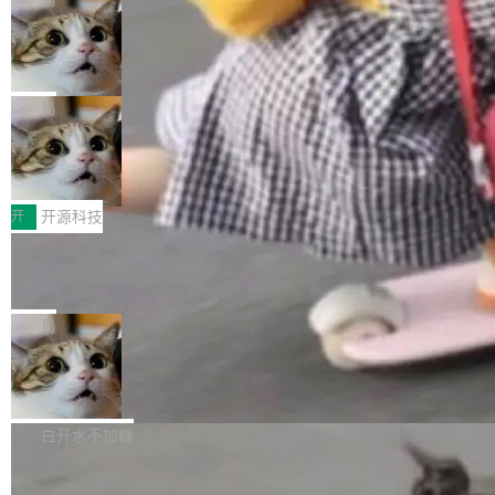
现实 过去两年，CIO们的焦虑清单上多了两项：
设置，如果用布尔值 + 可空字段来表示——bool
个"AI 知识库 + 聊天机器人"——每个大厂都在
一是如何让大模型和智能体应用安全地从PoC走
ean 表示是否可切换，nullable 的默认模式、浅
Deno 团队开源 Celld，可自托管的分
做，没什么新鲜的。 但 Kenton Varda 在 Twitte
向生产，二是如何让测试团队跟得上AI应用...
布式 Durable Objects
色方案、深色方案——会产生大量无意义的组
r 上把事情说清楚了： 今天我们发布了 Cloudfla
Ryan Dahl 领导的 Deno 团队推出了最新开源项
合。方案缺了、配置冲突了、全 null 了。要知道
re OS，一个带连接器的聊天机器人，跟其他所
目 Celld，一个能在自己机器上运行 Cloudflare
局
哪些组合有效，作者说，你得靠"文档、校验、或
有科技公司做的一样。只不过，实际上它不一
Workers 和 Durable Objects 的守护进程。 设
者部落知识"。 换个写法。Rust 的 enum，两个
样。这是 Sandstorm.io 的重制版，我十年前的
鲁大师7月新机性能/流畅/AI榜：vivo夺
计思路很直接：每个对象是一个独立的 SQLite
变体：Switchable...
性能、流畅双第一，三星Galaxy Z系列
那个创业公司。不同的是，这次它构建在 Cloudf
数据库，按名称寻址，复制到你自己的 S3 兼容
2026年7月的手机市场，由于存储等硬件成本暴
新折叠缺席
lare Workers 上——我花了九年时间搭建的平台
存储库里。节点之间只通过这个存储库协调——
增，手机厂商的日子也不好过啊，新机速度明显
开
开源科技
——并且深度集成了 AI。这基本上是我十年秘密
没有控制平面，没有共识协议。每个对象自带一
放缓，因此硝烟味淡了许多。新机参数规格除开
计划的顶峰。 十年前，Ken...
个小型数据库，应用天然按分片构建，单个数据
Zed 推出 DeltaDB，一个记录 commit
高价的三星折叠（三星Galaxy Z Fold8 Ultra / Z
之间所有操作的版本控制系统
库的竞争和爆炸半径问题在设计层面就被消除
Fold8 / Z Flip8）外，其余要么是中低端机器，
Zed 编辑器团队发布了新项目——DeltaDB，一
了。 闲置的 cell 会休眠到几乎不占资源。当 cel
例如iQOO Z11i、REDMI Note 17、REDMI No
个在 git commit 之间记录每一次编辑操作的版
局
l 迁移或唤醒时，新宿主从 S3 恢复 SQLite 数据
te 17 Pro、OPPO K15，要么是vivo X300 E这
本控制系统。目前处于 Early Access 阶段。 De
库继续执行。存储库是持久化的唯一真相...
样的次旗舰。 Galaxy Z Fold8 Ultra / Z Fold8 /
SpaceXAI 单季资本开支达 183 亿美元
ltaDB 的核心思路直接写在 landing page 最显
Z Flip8三款折叠屏新机均在7月22日发布，且全
眼的位置：「Software is made between com
根据风险投资人Tomer Tunguz 博客（VC 分
部搭载骁龙8 Elite Gen5 for Galaxy，它们本该
mits」——软件是在 commit 之间写出来的。git
析）披露的最新分析与第二季度业绩报告，Spac
白开水不加糖
是7月性...
只记录了你提交的最终状态，但真正的工作过程
eXAI在上个季度的总资本支出飙升至183.7亿美
——打字、删改、试错、agent 对话——都在 co
Meta 发布终端编程 Agent“Muse Cod
元。其中，绝大部分资金被直接用于 AI 领域，