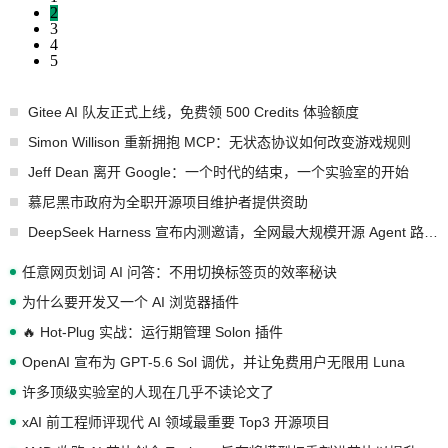
2
3
4
5
Gitee AI 队友正式上线，免费领 500 Credits 体验额度
Simon Willison 重新拥抱 MCP：无状态协议如何改变游戏规则
Jeff Dean 离开 Google：一个时代的结束，一个实验室的开始
慕尼黑市政府为全职开源项目维护者提供资助
DeepSeek Harness 宣布内测邀请，全网最大规模开源 Agent 路演现场诞生
任意网页划词 AI 问答：不用切换标签页的效率秘诀
为什么要开发又一个 AI 浏览器插件
🔥 Hot-Plug 实战：运行期管理 Solon 插件
OpenAI 宣布为 GPT-5.6 Sol 调优，并让免费用户无限用 Luna
许多顶级实验室的人现在几乎不读论文了
xAI 前工程师评现代 AI 领域最重要 Top3 开源项目