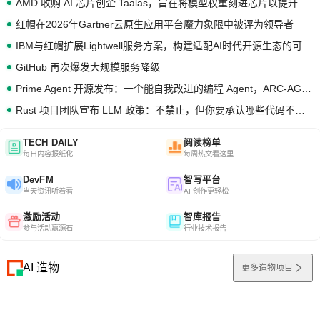
AMD 收购 AI 芯片创企 Taalas，旨在将模型权重刻进芯片以提升推理性能
红帽在2026年Gartner云原生应用平台魔力象限中被评为领导者
IBM与红帽扩展Lightwell服务方案，构建适配AI时代开源生态的可信基础设施
GitHub 再次爆发大规模服务降级
Prime Agent 开源发布：一个能自我改进的编程 Agent，ARC-AGI 3 超越人类专家基线
Rust 项目团队宣布 LLM 政策：不禁止，但你要承认哪些代码不是你写的
TECH DAILY
阅读榜单
每日内容报纸化
每周热文看这里
DevFM
智写平台
当天资讯听着看
AI 创作更轻松
激励活动
智库报告
参与活动赢源石
行业技术报告
AI 造物
更多造物项目