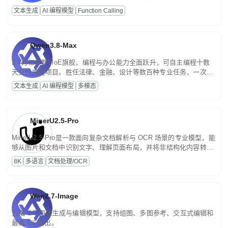
高并发、轻量化任务，适合日常对话、内容创作、基础 RAG、批量
文本生成
AI 编程模型
Function Calling
文案处理等普惠刚需场景。
Qwen3.8-Max
2.4万亿参数MoE旗舰，编程与办公能力全面跃升，可自主编程十数
天交付完整项目。胜任法律、金融、设计等数百种专业任务，一次对
话端到端交付生产级成果。原生视觉理解贯穿规划、执行与验证全流
文本生成
AI 编程模型
多模态
程，支持超长文档与长视频的深度语义解析。长程任务中自主规划与
闭环迭代，持续进化。
MinerU2.5-Pro
MinerU2.5-Pro是一款面向复杂文档解析与 OCR 场景的专业模型，能
够从图片和文档中识别文字、理解页面布局，并将非结构化内容转换
为便于存储、检索和二次处理的结构化结果。
8K
多语言
文档处理/OCR
Wan2.7-Image
万相 2.7 图像生成与编辑模型，支持组图、多图参考、交互式编辑和
最高 2K 输出。