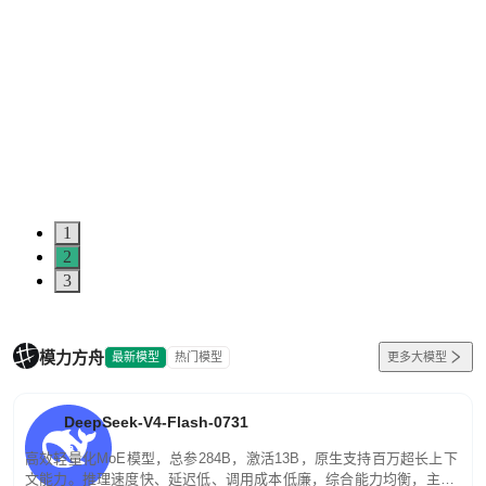
1
2
3
模力方舟
最新模型
热门模型
更多大模型
DeepSeek-V4-Flash-0731
高效轻量化MoE模型，总参284B，激活13B，原生支持百万超长上下
文能力。推理速度快、延迟低、调用成本低廉，综合能力均衡，主打