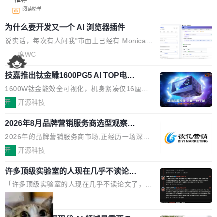
阅读榜单
为什么要开发又一个 AI 浏览器插件
说实话，每次有人问我"市面上已经有 Monica、
Sider、Copilot for Chrome 这些 AI 浏览器插件
席WC
了，你为什么还要再做一个"，我都觉得这个问题
技嘉推出钛金雕1600PG5 AI TOP电
问得好。 因为我自己也是从用户变成开发者的。
源：为发烧级主机与本地AI算力打造旗
现有产品的天花板 我用过不少 AI 浏览器插件。
1600W钛金能效全可视化，机身紧凑仅16厘米
舰供电方案
刚开始觉得都挺好——选中一段文字，弹出解
继2026台北电脑展首度亮相后，技嘉科技近日正
开
开源科技
释；写邮件时帮你润色；看英文网页给你翻译摘
式发布钛金雕1600PG5 AI TOP电源。这款高端
要。但用久了你会发现，它们本质上都是同一类
2026年8月品牌营销服务商选型观察：
电源专为发烧级DIY主机与本地AI算力平台打
从流量思维到品牌资产思维的范式转移
东西：一个带网页上下文的聊天框。 它们能读取
造，整机长度仅16厘米，提供1600W额定功率
2026年的品牌营销服务商市场,正经历一场深刻
页面的文本，然后把文本丢给大模型，再返回一
与80PLUS钛金能效；支持ATX 3.1与PCIe 5.1
的价值重构。全球全案品牌代理机构市场从2025
开
开源科技
段回答。仅此而已。 这当然有用，但总觉得差点
规范，结合服务器级元件、完善供电线材与内置
年的83.1亿美元增长至2026年的86.6亿美元,年
意思。比如我在一个后台管理系统里，需要填50
实时LCD监控屏，可充分满足当下高阶PC主机
许多顶级实验室的人现在几乎不读论文
复合增长率达5.44%,预计2032年将突破120亿美
个表单字段，每个字段还有联动逻辑；比如我
了
的严苛使用需求。 澎湃功率，紧凑机身 钛金雕1
元。数字广告与公共关系相关服务市场更是从20
「许多顶级实验室的人现在几乎不读论文了，而
想...
600PG5 AI TOP具备强悍输出功率，同时实现
25年的8463亿美元扩张至2026年的8763亿美
且他们认为 ICLR/ICML/NeurIPS 充斥着大量过
局
机身尺寸大幅精简。整机长度仅16厘米，属于同
元。数字的背后是一个清晰的事实——品牌对专
度宣传和欺诈。」 OpenAI 研究员 Keller Jorda
功率段机身尺寸十分紧凑的1600W电源产品。小