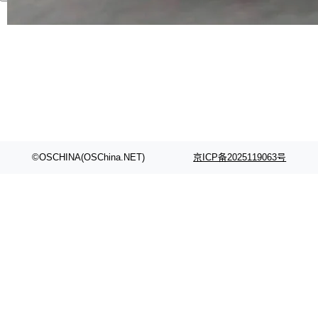
代码检索手段（如关键词匹配、目录遍历）仅能
在语法层面完成文本定位，难以触及代码的语义
内涵与结构关联，导致开发者使用代码智能体在
理解大规模代码仓时面临显著"代码仓理解"瓶
颈。 代码仓深度理解服务（以下简称" CodeBas
e深度理解服务"）是华为云码道（CodeA...
©OSCHINA(OSChina.NET)
京ICP备2025119063号