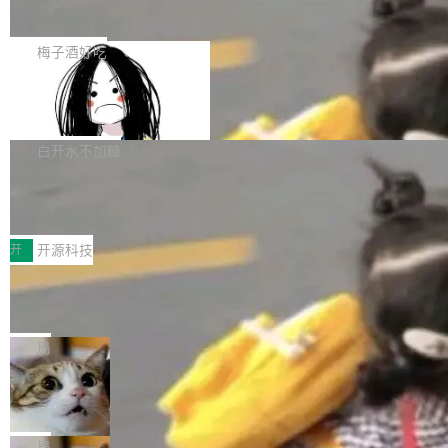
展开启新的篇章。
滞，过去三个月内没有任何条目完成更新，用户
如果你在 Spring Boot 里做过国际化，流程大概
提交的编辑请求也长期处于待处理状态。 Groki
是这样的：配 MessageSource 的 Bean、写 R
梅子酒好吃
pedia 于去年底上线，定位为由人工智能生成内
eloadableResourceBundleMessageSource、
容的百科平台，被马斯克视为传统众包百科网站
Apache Doris 4.1 全面增强 Iceberg：
声明 LocaleResolver、注册 LocaleChangeInt
支持 UPDATE、MERGE INTO 与 Iceb
维基百科的替代方案。Lawfare 调查发现，无论
erceptor…五六步之后才能看到第一行翻译文
Apache Doris 4.1 要补齐的，正是缺失的那一
erg V3
热门页面还是低关注度页面，均未出现近期更
本。 Solon 换了个方式。整个 i18n 模块围绕三
半。在已有查询能力的基础上，Doris 进一步支
白开水不加糖
新，相关问题并非局限于特定领域，而是在不同
个解析器、一个注解、一个工具类展开——没有
持了 UPDATE、DELETE、MERGE INTO 等数
主题和访问量页面中普遍存在。 调查人员最初认
XML、没有拦截器注册、没有样板配置。 资源
Testin XAgent：CIO智能测试落地指南
据修改操作、完整的表结构管理与分区演进，以
为，Grokipedia可能只是限...
文件的约定 把文件放到 resources/i18n/ 下： r
及 rewrite_data_files、expire_snapshots 等日
7月30日，TiD2026质量竞争力大会在北京中关
esources/i18n/messages.properties ...
常维护操作，并完整支持 Iceberg V3 格式。
村国家自主创新示范区会议中心开幕。本届大会
开
开源科技
由中关村智联软件服务业质量创新联盟主办，以
让非法状态不可表示：一篇关于 ADT
“智构可信·质创未来——AI原生时代的质量新范
的帖子在 Reddit 火了
式”为主题，直面AI从实验室走向规模化产业落地
有一种东西，一旦用过就回不去了。Alex Fedos
的核心质量命题。会上，《2026智能研发生产力
eev 管它叫"软件设计的基石"。 他说的东西不新
局
工具选型手册》发布，Testin云测的Testin XAge
鲜——代数数据类型（ADT），尤其是和类型
Cloudflare 开源内部企业 AI 平台 Clou
nt智能测试系统入选AI测试领域代表产品。对CI
（sum type）。但他说清楚了一件事：这不是类
dflare OS
O而言，这提示了一个转变：AI测试正在从效率
型系统的学术体操，是日常编码的思维方式。 文
Cloudflare 发布了一个开源项目 Cloudflare O
工具升级为企业的质量基础设施。 CIO面对的新
章从一个简单的例子切入。一个网站的深色主题
S。如果你只看官方博客，你会觉得这是又一
局