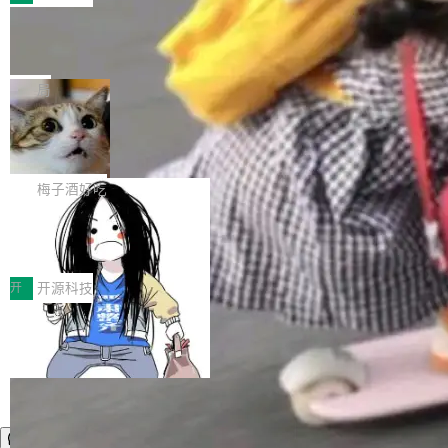
件。 腾讯网平团队在UCL-MPComm中实现了一
型或企业内部部署模型提升研发效率。但随着 AI
各领域的应用成果，覆盖技术底座、行业赋能、
个独立于业务线程的全局通信引擎（Engine），
Coding 从个人辅助工具逐步走向团队级、组织
Jeff Dean 离开 Google：一个时代的结
产品应用、支撑保障、专题等五大方向。深信服
并实...
束，一个实验室的开始
级应用，企业在规模化落地过程中，对安全性、
AI算力网关（AI创新平台）成功入选！ 随着各行
Google 员工编号 20。MapReduce 作者之一。
可控性和代码质量提出了更高要求。 首先是数据
各业的Agent走向规模化建设，算力构成形态逐
Bigtable 作者之一。TensorFlow 的作者之一。
局
安全与合规要求。对于大多数普通研发场景，公
渐丰富，用户关注的重点也在发生变化：不只是
Gemini 的架构师。Google 首席科学家。 Jeff D
有云模型能够满足快速试用和效率提升的需求。
让AI用起来，还要进一步看清混合算力时代下，
🔥 SolonCode v2026.8.4 发布：界面
ean 在 Google 工作了 27 年后，宣布离职。 他
但对于金融、能源、医疗等对数据安全要求较...
字体可调、22 种语言、记忆搜索增强
Token花在哪里、算力是否被充分利用，以及持
不是一个人走。一同离开的还有 Sanjay Ghema
打开终端就能上岗的全中文编码智能体，这一轮
续增长的AI成本该如何优化。 深信服AI算力网关
wat（Google 员工编号 23，Jeff Dean 二十多
把「看得清、用母语、记得住」三件事一次补
梅子酒好吃
正是围绕这些实际问题，从Token治理和成本治
年的编程搭档，MapReduce 和 Bigtable 的共同
齐。 SolonCode 是什么 SolonCode 是杭州无
理两个方面，让用户的每一份算力都看得清、管
作者）、Quoc Le（Google 大脑核心成员，Se
让“代码语义理解”深度释放AI Coding
耳科技研发的企业级终端编码智能体——一位全
得住、用得稳、省得下、更安全！ 一、从现在开
价值潜能：华为云码道（CodeArts）
q2Seq 和 DocAI 的共同发明人）以及 Oriol Vin
中文驱动的数字员工，自主理解需求、规划步
一、代码仓深度理解技术的作用与价值 在软件工
始，Token使用一目...
代码仓技术解析
yals（Gemini 联合负责人，AlphaSta...
骤、编写代码。不挑模型、不挑平台，curl 一行
程实践中，代码仓是企业核心知识资产的主要载
开
开源科技
装完即用。 开源地址：Gitee · GitCode · GitHu
体。企业级代码仓库通常包含数十万乃至数百万
b 安装 支持 Java 8+（8~26）、macOS / Linu
个文件，其规模远超单次模型调用可承载的上下
x / Windows / Harmony PC。 # macOS / Linu
文窗口。随着项目规模的持续扩张与代码历史的
x / Harmony PC curl -fsSL https://solon.noea
不断累积，代码仓中的模块关系、接口契约、业
r.org/solon...
务逻辑等关键信息往往分散于数十乃至数百个文
件之中，形成高度复杂的知识关联网络。传统的