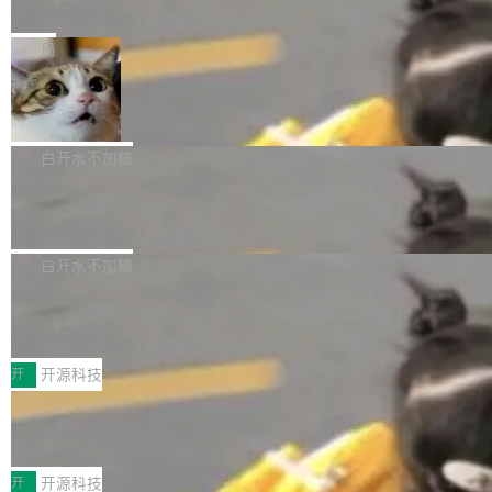
e” 和 Muse Spark 1.2 模型
mmit 之间的空隙里丢失了。 DeltaDB 要做的就
金额高达158.3亿美元，这一单项投入已经逼近
Meta 今天发布了两款 AI 产品：Muse Code，
是把这段空隙补上。 回退到任何一次编辑：Delt
微软同期总资本开支的四成。 与亚马逊、Alpha
一个在终端里运行的编程 agent；Muse Spark
局
aDB 捕获 commit 之间的每一次操作，...
bet、微软以及 Meta 等传统科技巨头相比，Spa
1.2，驱动这个 agent 的新模型。一句话概括：
ceXAI的资金消耗速度尤为引人瞩目。然而，支
美团开源 LoHoSearch，用知识图谱校
你可以用 curl -fsSL https://dev.meta.ai/install.
准 AI 能力认知
撑庞大支出的资金来源却呈现出截然不同的面
sh | bash 安装一个能在大项目里自动规划、写
机器出题的前提，是让机器拥有全局视野。整个
貌。数据显示，微软和 Meta 主要依托充沛的经
代码、验证结果的 AI 终端工具。 据介绍，Muse
构建流程可以分为四个环节：建图 → 控制难度
白开水不加糖
营现金流来覆盖资本开支，其资本支出覆盖率分
Code 是 Meta 的编程 agent 产品。它和市场上
→ 质量把关 → 数据概览。
别达到155% 和106%;而SpaceXAI的经营现金
腾讯开源 UCL-MPComm 通信库
已有的终端编程 agent 在设计理念上有几个明显
流仅能覆盖资本开支的12...
的差异点。 异步后台 agent：Muse Code 有一
腾讯网平团队宣布开源了 UCL-MPComm 通信
个主 agent 循环，外加一组后台 agent。这些后
库，并将作为transport接入Mooncake TENT。
白开水不加糖
台 agent...
该通信库针对AI Memory池化场景的数据传输需
CoStrict入选工信部2025人工智能应用
求进行了深度优化，能够实现数据中心内大规模
典型案例
计算节点间多种内存类型的高性能通信。 UCL-
近日，工信部科技司公示《2025人工智能应用典
MPComm将作为一种传输引擎接入Mooncake T
型案例入选名单》，深信服“面向企业研发场景的
开
开源科技
ENT，实现零拷贝传输性能提升30%、非零拷贝
开源 AI 编程平台 CoStrict 应用”凭借卓越的技术
传输性能最高提升5倍。UCL-MPComm底层基
深信服AI算力网关入选工信部人工智能
创新与落地成效成功入选。 全链路私有化部署，
应用典型案例！
于自研UCL-Engine通信引擎，后续腾讯网平将
助力企业AI研发安全落地 当前，越来越多企业已
前不久，工业和信息化部正式发布《2025年人工
持续开源更多基于UCL-Engine的高性能通信组
经开始引入 AI Coding 工具，通过调用公有云模
智能应用典型案例名单》，集中展示人工智能在
开
开源科技