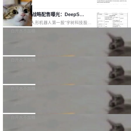
5% RHAE Best@1，超过了 ARC 报告的人类专
覆盖 rust-lang/rust 单一仓库的代码贡献。这不
局
家基线 95.4%。 不是又一个 coding agent 包装
是项目级别的官方立场，目前由五个团队采纳，
宇树科技 IPO 战略配售曝光：DeepSe
器 Prime Agent 的架构和市面上大多数 coding
但它可能是主流开源项目中关于 AI 辅助贡献最
ek 获配 93.3 万股，锁定 36 个月
agent 有本质区别。大多数 agent harness 的设
细致的一份规则。 政策的核心只有一句话：LLM
8月6日晚间，“人形机器人第一股”宇树科技股份
计是基于早期模型的能力—...
可以用来分析、提炼、审阅、建议，但不能用来
有限公司披露IPO发行价格及战略配售结果，杭
白开水不加糖
创作。 具体来说，LLM 生成的代码可以提交，
州深度求索人工智能基础技术研究有限公司（De
但必须满足五个条件：预先安排、非关键、高质
Docker 29.7.2 发布
epSeek）获配93.3399万股，按150.8元/股发行
量、充分测试、充分审查，并且必须披露。LLM
价格计算，认购金额约1.41亿元，股份锁定期为
Docker 29.7.2 现已发布，具体更新内容如下：
不得生成涉及安全性的关键变更，除非作者本身
36个月。 公告显示，本次宇树科技战略配售对
Bug fixes and enhancements 修复多次传递同
白开水不加糖
就是领域专家。即使如此，政策也"强烈不建
象主要包括长期投资机构、与公司业务具有战略
一环境变量时，docker service create和docker
议"这么做。 对于不披露的情况，审核者可以直
合作关系或长期合作愿景的大型企业、科创板保
Apache Fluss 毕业成为顶级项目
service update会发生 panic 的问题。docker/cl
接关闭 PR，无需解释。 政策作者 Jynn Ne...
荐人跟投子公司，以及公司高级管理人员和核心
i#7145 修复了 Docker Engine 29.7.0 中引入的
今年 7 月，Apache Fluss 的毕业提案在 Apach
员工参与设立的专项资产管理计划。其中，Dee
一个回归问题，该问题导致拉取镜像时会拒绝包
e 孵化器项目管理委员会（IPMC）投票中获得
白开水不加糖
pSeek作为与宇树科技具备战略合作关系的企
含绝对 hardlink 目标的镜像（此类镜像由某些镜
全票通过，随后获 Apache 软件基金会董事会批
业，获配股份数量占本次发行数量的2.31%。 除
像构建工具生成）。moby/moby#53305 修复了
马斯克 AI 百科项目 Grokipedia 被曝数
准。今天，Apache 软件基金会正式宣布 Apach
DeepSeek外，腾讯旗下上海启善投资有限公司
月未更新
Docker Engine 29.7.0 中引入的一个回归问
e Fluss 孵化毕业，成为 Apache 顶级项目（TL
埃隆·马斯克推出的AI百科项目 Grokipedia 被曝
获配9...
题，该问题可能导致在旧版 Linux 内核...
P）！这一里程碑不仅标志着 Fluss 迈入新的发
长期停止内容更新，未能实现其作为“AI版维基百
白开水不加糖
展阶段，也将进一步推动流式存储、实时湖仓与
科”替代品的目标。 据 Lawfare 最新调查，自今
AI 数据基础加速融合，为实时数据基础设施的发
Solon I18n：三种解析器，零样板代码
年4月以来，Grokipedia 页面更新功能基本停