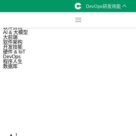
DevOps研发效能
综合
开源资讯
软件资讯
AI & 大模型
大前端
软件架构
开发技能
硬件 & IoT
DevOps
程序人生
数据库
1