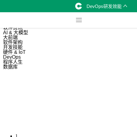
DevOps研发效能
综合
开源资讯
软件资讯
AI & 大模型
大前端
软件架构
开发技能
硬件 & IoT
DevOps
程序人生
数据库
1