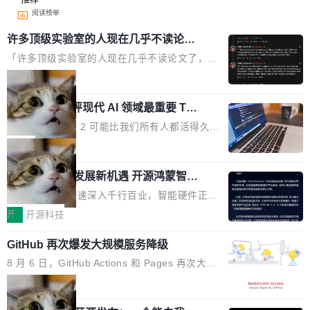
阅读榜单
许多顶级实验室的人现在几乎不读论文
了
「许多顶级实验室的人现在几乎不读论文了，而
且他们认为 ICLR/ICML/NeurIPS 充斥着大量过
局
度宣传和欺诈。」 OpenAI 研究员 Keller Jorda
xAI 前工程师评现代 AI 领域最重要 Top
n 这条推文引发了广泛讨论。他不是在说风凉
3 开源项目
话，他是说出了一个圈内人尽皆知但很少公开捅
Flash Attention 2 可能比我们所有人都活得久。
破的事实。 Jordan 随后补充了一句软化声明：
这句话不是来自某个技术博客，而是出自 Hieu
局
「我不认为这些会议上大部分论文都在过度宣传
Pham 的一条推文。Hieu Pham 是谁？他是 xAI
或造假。问题是，作为读者，如果你筛选出那些
共商智能硬件发展新机遇 开源鸿蒙智能
的早期工程师之一，在 Grok 训练基础设施团队
硬件开发者日杭州站即将举行
看起来最令人兴奋的论文，那它们大部分都是过
工作过。近日他在 X 上发了一条帖子，列出了他
随着万物智联加速深入千行百业，智能硬件正从
度宣传的。」 这才是真正的痛点。不是所有论文
认为现代 AI 领域最重要的三个开源项目。 第一
单点设备迈向智能化、网联化、协同化发展。作
开
开源科技
都有问题，是最吸引眼球的那批论文最有问题。
个名字毫无悬念：Flash Attention 2。 Hieu 的
为面向全场景、跨终端的分布式操作系统，开源
他引用的帖子来自 Mathew Shen，一位 ICLR 2
理由很具体。FA 系列不需要解释，但 FA2 是他
GitHub 再次爆发大规模服务降级
鸿蒙通过统一技术底座和分布式能力，为不同类
026 的读者：「看了篇 ...
认为最重要的一个——复杂度恰到好处，刚好能
型智能设备的开发、连接与互联提供关键支撑，
8 月 6 日，GitHub Actions 和 Pages 再次大规
驱动你去学 CuTe，但还没被那些"邪恶的" Hopp
也为产业链企业探索产品创新与商业增长打开新
模服务降级，Actions 完全不可用超过 5 小时，
局
er++ 优化所淹没，足够容易修改和适配。 更关
的空间。 8月14日，开源鸿蒙智能硬件开发者日
webhook 停发，连自托管 runner 也因调度层故
键的是 FA2 的持久性...