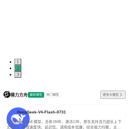
1
2
3
模力方舟
最新模型
热门模型
更多大模型
DeepSeek-V4-Flash-0731
高效轻量化MoE模型，总参284B，激活13B，原生支持百万超长上下
文能力。推理速度快、延迟低、调用成本低廉，综合能力均衡，主打