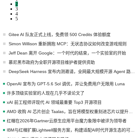
2
3
4
5
Gitee AI 队友正式上线，免费领 500 Credits 体验额度
Simon Willison 重新拥抱 MCP：无状态协议如何改变游戏规则
Jeff Dean 离开 Google：一个时代的结束，一个实验室的开始
慕尼黑市政府为全职开源项目维护者提供资助
DeepSeek Harness 宣布内测邀请，全网最大规模开源 Agent 路演现场诞生
OpenAI 宣布为 GPT-5.6 Sol 调优，并让免费用户无限用 Luna
许多顶级实验室的人现在几乎不读论文了
xAI 前工程师评现代 AI 领域最重要 Top3 开源项目
AMD 收购 AI 芯片创企 Taalas，旨在将模型权重刻进芯片以提升推理性能
红帽在2026年Gartner云原生应用平台魔力象限中被评为领导者
IBM与红帽扩展Lightwell服务方案，构建适配AI时代开源生态的可信基础设施