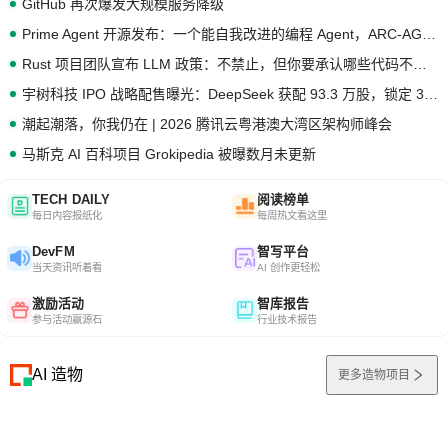
GitHub 再次爆发大规模服务降级
Prime Agent 开源发布：一个能自我改进的编程 Agent，ARC-AGI 3 超越人类专家基线
Rust 项目团队宣布 LLM 政策：不禁止，但你要承认哪些代码不是你写的
宇树科技 IPO 战略配售曝光：DeepSeek 获配 93.3 万股，锁定 36 个月
潮起潮落，你我仍在 | 2026 腾讯云粤港澳大湾区架构师峰会
马斯克 AI 百科项目 Grokipedia 被曝数月未更新
TECH DAILY
阅读榜单
每日内容报纸化
每周热文看这里
DevFM
智写平台
当天资讯听着看
AI 创作更轻松
激励活动
智库报告
参与活动赢源石
行业技术报告
AI 造物
更多造物项目