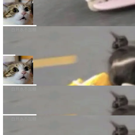
l 迁移或唤醒时，新宿主从 S3 恢复 SQLite 数据
te 17 Pro、OPPO K15，要么是vivo X300 E这
本控制系统。目前处于 Early Access 阶段。 De
库继续执行。存储库是持久化的唯一真相...
样的次旗舰。 Galaxy Z Fold8 Ultra / Z Fold8 /
SpaceXAI 单季资本开支达 183 亿美元
ltaDB 的核心思路直接写在 landing page 最显
Z Flip8三款折叠屏新机均在7月22日发布，且全
眼的位置：「Software is made between com
根据风险投资人Tomer Tunguz 博客（VC 分
部搭载骁龙8 Elite Gen5 for Galaxy，它们本该
mits」——软件是在 commit 之间写出来的。git
析）披露的最新分析与第二季度业绩报告，Spac
白开水不加糖
是7月性...
只记录了你提交的最终状态，但真正的工作过程
eXAI在上个季度的总资本支出飙升至183.7亿美
——打字、删改、试错、agent 对话——都在 co
Meta 发布终端编程 Agent“Muse Cod
元。其中，绝大部分资金被直接用于 AI 领域，
e” 和 Muse Spark 1.2 模型
mmit 之间的空隙里丢失了。 DeltaDB 要做的就
金额高达158.3亿美元，这一单项投入已经逼近
Meta 今天发布了两款 AI 产品：Muse Code，
是把这段空隙补上。 回退到任何一次编辑：Delt
微软同期总资本开支的四成。 与亚马逊、Alpha
一个在终端里运行的编程 agent；Muse Spark
局
aDB 捕获 commit 之间的每一次操作，...
bet、微软以及 Meta 等传统科技巨头相比，Spa
1.2，驱动这个 agent 的新模型。一句话概括：
ceXAI的资金消耗速度尤为引人瞩目。然而，支
美团开源 LoHoSearch，用知识图谱校
你可以用 curl -fsSL https://dev.meta.ai/install.
准 AI 能力认知
撑庞大支出的资金来源却呈现出截然不同的面
sh | bash 安装一个能在大项目里自动规划、写
机器出题的前提，是让机器拥有全局视野。整个
貌。数据显示，微软和 Meta 主要依托充沛的经
代码、验证结果的 AI 终端工具。 据介绍，Muse
构建流程可以分为四个环节：建图 → 控制难度
白开水不加糖
营现金流来覆盖资本开支，其资本支出覆盖率分
Code 是 Meta 的编程 agent 产品。它和市场上
→ 质量把关 → 数据概览。
别达到155% 和106%;而SpaceXAI的经营现金
已有的终端编程 agent 在设计理念上有几个明显
腾讯开源 UCL-MPComm 通信库
流仅能覆盖资本开支的12...
的差异点。 异步后台 agent：Muse Code 有一
腾讯网平团队宣布开源了 UCL-MPComm 通信
个主 agent 循环，外加一组后台 agent。这些后
库，并将作为transport接入Mooncake TENT。
白开水不加糖
台 agent...
该通信库针对AI Memory池化场景的数据传输需
CoStrict入选工信部2025人工智能应用
求进行了深度优化，能够实现数据中心内大规模