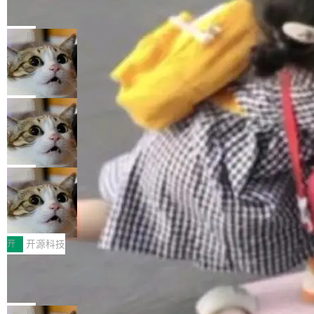
的帖子在 Reddit 火了
式”为主题，直面AI从实验室走向规模化产业落地
有一种东西，一旦用过就回不去了。Alex Fedos
的核心质量命题。会上，《2026智能研发生产力
eev 管它叫"软件设计的基石"。 他说的东西不新
局
工具选型手册》发布，Testin云测的Testin XAge
鲜——代数数据类型（ADT），尤其是和类型
nt智能测试系统入选AI测试领域代表产品。对CI
Cloudflare 开源内部企业 AI 平台 Clou
（sum type）。但他说清楚了一件事：这不是类
dflare OS
O而言，这提示了一个转变：AI测试正在从效率
型系统的学术体操，是日常编码的思维方式。 文
Cloudflare 发布了一个开源项目 Cloudflare O
工具升级为企业的质量基础设施。 CIO面对的新
章从一个简单的例子切入。一个网站的深色主题
S。如果你只看官方博客，你会觉得这是又一
局
现实 过去两年，CIO们的焦虑清单上多了两项：
设置，如果用布尔值 + 可空字段来表示——bool
个"AI 知识库 + 聊天机器人"——每个大厂都在
一是如何让大模型和智能体应用安全地从PoC走
ean 表示是否可切换，nullable 的默认模式、浅
Deno 团队开源 Celld，可自托管的分
做，没什么新鲜的。 但 Kenton Varda 在 Twitte
向生产，二是如何让测试团队跟得上AI应用...
布式 Durable Objects
色方案、深色方案——会产生大量无意义的组
r 上把事情说清楚了： 今天我们发布了 Cloudfla
Ryan Dahl 领导的 Deno 团队推出了最新开源项
合。方案缺了、配置冲突了、全 null 了。要知道
re OS，一个带连接器的聊天机器人，跟其他所
目 Celld，一个能在自己机器上运行 Cloudflare
局
哪些组合有效，作者说，你得靠"文档、校验、或
有科技公司做的一样。只不过，实际上它不一
Workers 和 Durable Objects 的守护进程。 设
者部落知识"。 换个写法。Rust 的 enum，两个
鲁大师7月新机性能/流畅/AI榜：vivo夺
样。这是 Sandstorm.io 的重制版，我十年前的
计思路很直接：每个对象是一个独立的 SQLite
变体：Switchable...
性能、流畅双第一，三星Galaxy Z系列
那个创业公司。不同的是，这次它构建在 Cloudf
数据库，按名称寻址，复制到你自己的 S3 兼容
2026年7月的手机市场，由于存储等硬件成本暴
新折叠缺席
lare Workers 上——我花了九年时间搭建的平台
存储库里。节点之间只通过这个存储库协调——
增，手机厂商的日子也不好过啊，新机速度明显
开
开源科技
——并且深度集成了 AI。这基本上是我十年秘密
没有控制平面，没有共识协议。每个对象自带一
放缓，因此硝烟味淡了许多。新机参数规格除开
计划的顶峰。 十年前，Ken...
Zed 推出 DeltaDB，一个记录 commit
个小型数据库，应用天然按分片构建，单个数据
高价的三星折叠（三星Galaxy Z Fold8 Ultra / Z
之间所有操作的版本控制系统
库的竞争和爆炸半径问题在设计层面就被消除
Fold8 / Z Flip8）外，其余要么是中低端机器，
Zed 编辑器团队发布了新项目——DeltaDB，一
了。 闲置的 cell 会休眠到几乎不占资源。当 cel
例如iQOO Z11i、REDMI Note 17、REDMI No
个在 git commit 之间记录每一次编辑操作的版
局