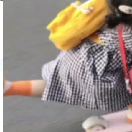
境、兼容场景、一键直出”。 Hy ASR 3.0 previe
w 不要求标准普通话，方言识别覆盖粤语、吴语
等 10 大方言片区和 20 余个二级小片区。在开
源评测集中，Hy ASR 3.0 preview 在多语种的
WER（...
©OSCHINA(OSChina.NET)
京ICP备2025119063号