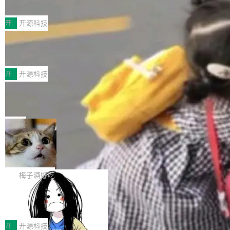
典型案例
计算节点间多种内存类型的高性能通信。 UCL-
近日，工信部科技司公示《2025人工智能应用典
MPComm将作为一种传输引擎接入Mooncake T
型案例入选名单》，深信服“面向企业研发场景的
开
开源科技
ENT，实现零拷贝传输性能提升30%、非零拷贝
开源 AI 编程平台 CoStrict 应用”凭借卓越的技术
传输性能最高提升5倍。UCL-MPComm底层基
深信服AI算力网关入选工信部人工智能
创新与落地成效成功入选。 全链路私有化部署，
应用典型案例！
于自研UCL-Engine通信引擎，后续腾讯网平将
助力企业AI研发安全落地 当前，越来越多企业已
前不久，工业和信息化部正式发布《2025年人工
持续开源更多基于UCL-Engine的高性能通信组
经开始引入 AI Coding 工具，通过调用公有云模
智能应用典型案例名单》，集中展示人工智能在
开
开源科技
件。 腾讯网平团队在UCL-MPComm中实现了一
型或企业内部部署模型提升研发效率。但随着 AI
各领域的应用成果，覆盖技术底座、行业赋能、
个独立于业务线程的全局通信引擎（Engine），
Jeff Dean 离开 Google：一个时代的结
Coding 从个人辅助工具逐步走向团队级、组织
产品应用、支撑保障、专题等五大方向。深信服
并实...
束，一个实验室的开始
级应用，企业在规模化落地过程中，对安全性、
AI算力网关（AI创新平台）成功入选！ 随着各行
Google 员工编号 20。MapReduce 作者之一。
可控性和代码质量提出了更高要求。 首先是数据
各业的Agent走向规模化建设，算力构成形态逐
Bigtable 作者之一。TensorFlow 的作者之一。
局
安全与合规要求。对于大多数普通研发场景，公
渐丰富，用户关注的重点也在发生变化：不只是
Gemini 的架构师。Google 首席科学家。 Jeff D
有云模型能够满足快速试用和效率提升的需求。
🔥 SolonCode v2026.8.4 发布：界面
让AI用起来，还要进一步看清混合算力时代下，
ean 在 Google 工作了 27 年后，宣布离职。 他
但对于金融、能源、医疗等对数据安全要求较...
字体可调、22 种语言、记忆搜索增强
Token花在哪里、算力是否被充分利用，以及持
不是一个人走。一同离开的还有 Sanjay Ghema
打开终端就能上岗的全中文编码智能体，这一轮
续增长的AI成本该如何优化。 深信服AI算力网关
wat（Google 员工编号 23，Jeff Dean 二十多
把「看得清、用母语、记得住」三件事一次补
梅子酒好吃
正是围绕这些实际问题，从Token治理和成本治
年的编程搭档，MapReduce 和 Bigtable 的共同
齐。 SolonCode 是什么 SolonCode 是杭州无
理两个方面，让用户的每一份算力都看得清、管
作者）、Quoc Le（Google 大脑核心成员，Se
让“代码语义理解”深度释放AI Coding
耳科技研发的企业级终端编码智能体——一位全
得住、用得稳、省得下、更安全！ 一、从现在开
价值潜能：华为云码道（CodeArts）
q2Seq 和 DocAI 的共同发明人）以及 Oriol Vin
中文驱动的数字员工，自主理解需求、规划步
一、代码仓深度理解技术的作用与价值 在软件工
始，Token使用一目...
代码仓技术解析
yals（Gemini 联合负责人，AlphaSta...
骤、编写代码。不挑模型、不挑平台，curl 一行
程实践中，代码仓是企业核心知识资产的主要载
开
开源科技