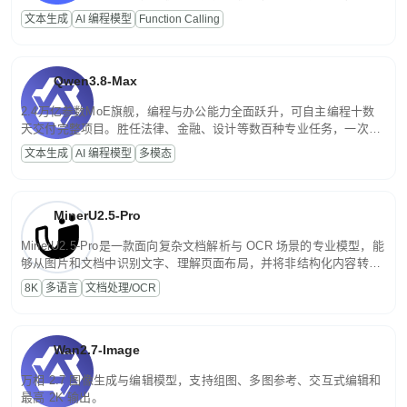
高并发、轻量化任务，适合日常对话、内容创作、基础 RAG、批量
文本生成
AI 编程模型
Function Calling
文案处理等普惠刚需场景。
Qwen3.8-Max
2.4万亿参数MoE旗舰，编程与办公能力全面跃升，可自主编程十数
天交付完整项目。胜任法律、金融、设计等数百种专业任务，一次对
话端到端交付生产级成果。原生视觉理解贯穿规划、执行与验证全流
文本生成
AI 编程模型
多模态
程，支持超长文档与长视频的深度语义解析。长程任务中自主规划与
闭环迭代，持续进化。
MinerU2.5-Pro
MinerU2.5-Pro是一款面向复杂文档解析与 OCR 场景的专业模型，能
够从图片和文档中识别文字、理解页面布局，并将非结构化内容转换
为便于存储、检索和二次处理的结构化结果。
8K
多语言
文档处理/OCR
Wan2.7-Image
万相 2.7 图像生成与编辑模型，支持组图、多图参考、交互式编辑和
最高 2K 输出。