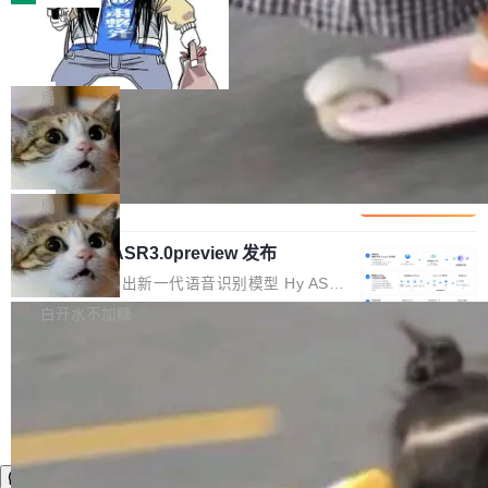
装完即用。 开源地址：Gitee · GitCode · GitHu
体。企业级代码仓库通常包含数十万乃至数百万
b 安装 支持 Java 8+（8~26）、macOS / Linu
一条“删库”命令跑 17 小时，算法工程
个文件，其规模远超单次模型调用可承载的上下
师删光 89TB 数据只为干私活
x / Windows / Harmony PC。 # macOS / Linu
文窗口。随着项目规模的持续扩张与代码历史的
最高人民检察院8月4日公布了一起案件：北京一
x / Harmony PC curl -fsSL https://solon.noea
不断累积，代码仓中的模块关系、接口契约、业
名90后算法工程师王某，为了给自己接的私活腾
局
r.org/solon...
务逻辑等关键信息往往分散于数十乃至数百个文
服务器空间，删光了公司AI游戏部门的全部核心
件之中，形成高度复杂的知识关联网络。传统的
Cloudflare 分享推理优化实践：KV ca
数据。 王某2024年1月入职东城区某科技公司AI
che 量化 + 权重压缩，吞吐量提升 4
代码检索手段（如关键词匹配、目录遍历）仅能
短剧部门，有互联网大厂背景。在公司内部架构
Kimi 和 GLM 是当前最强的大模型系列之一，但
1%，成本降 30%
在语法层面完成文本定位，难以触及代码的语义
调整期间，部门三次通知全员将数据从A集群迁
它们有一个共同的问题：太吃显存了。月之暗面
局
内涵与结构关联，导致开发者使用代码智能体在
移到B集群，王某都回复了"收到"。 他没有迁移
的 Kimi K 系列和智谱的 GLM 都是长上下文、M
理解大规模代码仓时面临显著"代码仓理解"瓶
数据。2024年9月3日下午4点，他使用此前登录
腾讯混元 Hy ASR3.0preview 发布
oE 架构的大模型，好用到让人上瘾，但 GPU 显
颈。 代码仓深度理解服务（以下简称" CodeBas
的账号密码进入A集群，输入了一条被程序员圈
存永远不够用。 Cloudflare 的 Workers AI 团队
腾讯混元正式推出新一代语音识别模型 Hy ASR
e深度理解服务"）是华为云码道（CodeA...
称为"删库跑路"的命令——最高管理员权限、无
一直在跑这些模型的推理。他们在官方博客上发
3.0preview。基于最新一代大语言模型 Hy3 的
白开水不加糖
需确认、强制递归删除。17个小时后，运维人员
了一篇技术文章，详细拆解了三种让大模型在 G
语言理解能力，以及融合了高精度语音识别与深
发现异常并中止进程时，89TB数据已经没了。
PU 上跑得更省、更快的技术手段——KV cache
度语义理解能力，实现了语音识别能力的全面升
删掉的是AI游戏部门的全部开发文件，包括公司
量化、模型权重压缩、以及共享 KV cache 的完
级。 根据介绍，Hy ASR3.0preview 目标在于：
自研的多个文生3D和...
整性保护。效果是：吞吐量提升 41%，每 token
让语音识别不再只是听清，而是真正听懂。通过
成本降低 30%，精度不变。 FP8 省的不仅是显
先理解你的语境和意图，再把准确的文字直接给
存 KV cache 是推理时最吃显...
到你。从“逐字转写、单点优化”演进为“理解语