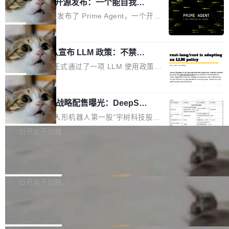
（OHDD：OpenHarmony Hardware Develope
Prime Agent 开源发布：一个能自我改
障无法工作。Pages、Copilot code review、C
进的编程 Agent，ARC-AGI 3 超越人类
r Day）将在杭州启航。活动面向智能硬件产业
opilot coding agent 全部受影响。从检测到完全
Prime Intellect 发布了 Prime Agent，一个开源
专家基线
链企业和开发者，邀请行业专家与资深技术顾
恢复，大约 12 小时。 这是 2026 年 8 月的第六
的编程 Agent Harness，核心设计围绕两个抽
局
问，围绕开源鸿蒙技术能力、设备适配、芯片适
起事故，其中四起与 AI/Copilot 服务相关。 Git
象：Recursive Language Model（RLM）和 C
配、功耗与稳定性调优、兼容性测评及统一互联
Hub 员工 kdaigle 在 HN 讨论中贴出了一组数
Rust 项目团队宣布 LLM 政策：不禁
ontinual Harness。在 ARC-AGI 3 基准测试
等内容展开系统讲解和实战交流，帮助企业进一
止，但你要承认哪些代码不是你写的
据：2025 年全年 10 亿次 commit。现在，每周
上，Prime Agent + Opus 5 的组合达到了 95.
Rust 语言项目正式通过了一项 LLM 使用政策，
步了解开源鸿蒙在智能...
2.75 亿次，全年预计 140 亿次。GitHub...
5% RHAE Best@1，超过了 ARC 报告的人类专
覆盖 rust-lang/rust 单一仓库的代码贡献。这不
局
家基线 95.4%。 不是又一个 coding agent 包装
是项目级别的官方立场，目前由五个团队采纳，
器 Prime Agent 的架构和市面上大多数 coding
宇树科技 IPO 战略配售曝光：DeepSe
但它可能是主流开源项目中关于 AI 辅助贡献最
ek 获配 93.3 万股，锁定 36 个月
agent 有本质区别。大多数 agent harness 的设
细致的一份规则。 政策的核心只有一句话：LLM
8月6日晚间，“人形机器人第一股”宇树科技股份
计是基于早期模型的能力—...
可以用来分析、提炼、审阅、建议，但不能用来
有限公司披露IPO发行价格及战略配售结果，杭
白开水不加糖
创作。 具体来说，LLM 生成的代码可以提交，
州深度求索人工智能基础技术研究有限公司（De
但必须满足五个条件：预先安排、非关键、高质
Docker 29.7.2 发布
epSeek）获配93.3399万股，按150.8元/股发行
量、充分测试、充分审查，并且必须披露。LLM
价格计算，认购金额约1.41亿元，股份锁定期为
Docker 29.7.2 现已发布，具体更新内容如下：
不得生成涉及安全性的关键变更，除非作者本身
36个月。 公告显示，本次宇树科技战略配售对
Bug fixes and enhancements 修复多次传递同
白开水不加糖
就是领域专家。即使如此，政策也"强烈不建
象主要包括长期投资机构、与公司业务具有战略
一环境变量时，docker service create和docker
议"这么做。 对于不披露的情况，审核者可以直
Apache Fluss 毕业成为顶级项目
合作关系或长期合作愿景的大型企业、科创板保
service update会发生 panic 的问题。docker/cl
接关闭 PR，无需解释。 政策作者 Jynn Ne...
荐人跟投子公司，以及公司高级管理人员和核心
i#7145 修复了 Docker Engine 29.7.0 中引入的
今年 7 月，Apache Fluss 的毕业提案在 Apach
员工参与设立的专项资产管理计划。其中，Dee