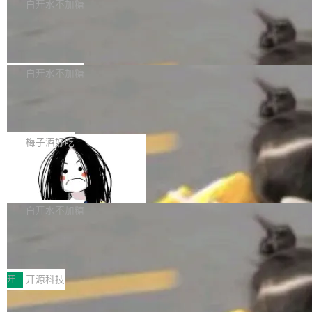
一个回归问题，该问题导致拉取镜像时会拒绝包
e 孵化器项目管理委员会（IPMC）投票中获得
白开水不加糖
pSeek作为与宇树科技具备战略合作关系的企
含绝对 hardlink 目标的镜像（此类镜像由某些镜
全票通过，随后获 Apache 软件基金会董事会批
业，获配股份数量占本次发行数量的2.31%。 除
马斯克 AI 百科项目 Grokipedia 被曝数
像构建工具生成）。moby/moby#53305 修复了
准。今天，Apache 软件基金会正式宣布 Apach
DeepSeek外，腾讯旗下上海启善投资有限公司
月未更新
Docker Engine 29.7.0 中引入的一个回归问
e Fluss 孵化毕业，成为 Apache 顶级项目（TL
埃隆·马斯克推出的AI百科项目 Grokipedia 被曝
获配9...
题，该问题可能导致在旧版 Linux 内核...
P）！这一里程碑不仅标志着 Fluss 迈入新的发
长期停止内容更新，未能实现其作为“AI版维基百
白开水不加糖
展阶段，也将进一步推动流式存储、实时湖仓与
科”替代品的目标。 据 Lawfare 最新调查，自今
AI 数据基础加速融合，为实时数据基础设施的发
Solon I18n：三种解析器，零样板代码
年4月以来，Grokipedia 页面更新功能基本停
展开启新的篇章。
滞，过去三个月内没有任何条目完成更新，用户
如果你在 Spring Boot 里做过国际化，流程大概
提交的编辑请求也长期处于待处理状态。 Groki
是这样的：配 MessageSource 的 Bean、写 R
梅子酒好吃
pedia 于去年底上线，定位为由人工智能生成内
eloadableResourceBundleMessageSource、
容的百科平台，被马斯克视为传统众包百科网站
Apache Doris 4.1 全面增强 Iceberg：
声明 LocaleResolver、注册 LocaleChangeInt
支持 UPDATE、MERGE INTO 与 Iceb
维基百科的替代方案。Lawfare 调查发现，无论
erceptor…五六步之后才能看到第一行翻译文
Apache Doris 4.1 要补齐的，正是缺失的那一
erg V3
热门页面还是低关注度页面，均未出现近期更
本。 Solon 换了个方式。整个 i18n 模块围绕三
半。在已有查询能力的基础上，Doris 进一步支
白开水不加糖
新，相关问题并非局限于特定领域，而是在不同
个解析器、一个注解、一个工具类展开——没有
持了 UPDATE、DELETE、MERGE INTO 等数
主题和访问量页面中普遍存在。 调查人员最初认
XML、没有拦截器注册、没有样板配置。 资源
Testin XAgent：CIO智能测试落地指南
据修改操作、完整的表结构管理与分区演进，以
为，Grokipedia可能只是限...
文件的约定 把文件放到 resources/i18n/ 下： r
及 rewrite_data_files、expire_snapshots 等日
7月30日，TiD2026质量竞争力大会在北京中关
esources/i18n/messages.properties ...
常维护操作，并完整支持 Iceberg V3 格式。
村国家自主创新示范区会议中心开幕。本届大会
开
开源科技
由中关村智联软件服务业质量创新联盟主办，以
让非法状态不可表示：一篇关于 ADT
“智构可信·质创未来——AI原生时代的质量新范