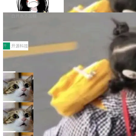
支持 UPDATE、MERGE INTO 与 Iceb
维基百科的替代方案。Lawfare 调查发现，无论
erceptor…五六步之后才能看到第一行翻译文
Apache Doris 4.1 要补齐的，正是缺失的那一
erg V3
热门页面还是低关注度页面，均未出现近期更
本。 Solon 换了个方式。整个 i18n 模块围绕三
半。在已有查询能力的基础上，Doris 进一步支
白开水不加糖
新，相关问题并非局限于特定领域，而是在不同
个解析器、一个注解、一个工具类展开——没有
持了 UPDATE、DELETE、MERGE INTO 等数
主题和访问量页面中普遍存在。 调查人员最初认
XML、没有拦截器注册、没有样板配置。 资源
Testin XAgent：CIO智能测试落地指南
据修改操作、完整的表结构管理与分区演进，以
为，Grokipedia可能只是限...
文件的约定 把文件放到 resources/i18n/ 下： r
及 rewrite_data_files、expire_snapshots 等日
7月30日，TiD2026质量竞争力大会在北京中关
esources/i18n/messages.properties ...
常维护操作，并完整支持 Iceberg V3 格式。
村国家自主创新示范区会议中心开幕。本届大会
开
开源科技
由中关村智联软件服务业质量创新联盟主办，以
让非法状态不可表示：一篇关于 ADT
“智构可信·质创未来——AI原生时代的质量新范
的帖子在 Reddit 火了
式”为主题，直面AI从实验室走向规模化产业落地
有一种东西，一旦用过就回不去了。Alex Fedos
的核心质量命题。会上，《2026智能研发生产力
eev 管它叫"软件设计的基石"。 他说的东西不新
局
工具选型手册》发布，Testin云测的Testin XAge
鲜——代数数据类型（ADT），尤其是和类型
Cloudflare 开源内部企业 AI 平台 Clou
nt智能测试系统入选AI测试领域代表产品。对CI
（sum type）。但他说清楚了一件事：这不是类
dflare OS
O而言，这提示了一个转变：AI测试正在从效率
型系统的学术体操，是日常编码的思维方式。 文
Cloudflare 发布了一个开源项目 Cloudflare O
工具升级为企业的质量基础设施。 CIO面对的新
章从一个简单的例子切入。一个网站的深色主题
S。如果你只看官方博客，你会觉得这是又一
局
现实 过去两年，CIO们的焦虑清单上多了两项：
设置，如果用布尔值 + 可空字段来表示——bool
个"AI 知识库 + 聊天机器人"——每个大厂都在
一是如何让大模型和智能体应用安全地从PoC走
Deno 团队开源 Celld，可自托管的分
ean 表示是否可切换，nullable 的默认模式、浅
做，没什么新鲜的。 但 Kenton Varda 在 Twitte
向生产，二是如何让测试团队跟得上AI应用...
布式 Durable Objects
色方案、深色方案——会产生大量无意义的组
r 上把事情说清楚了： 今天我们发布了 Cloudfla
Ryan Dahl 领导的 Deno 团队推出了最新开源项
合。方案缺了、配置冲突了、全 null 了。要知道
re OS，一个带连接器的聊天机器人，跟其他所
目 Celld，一个能在自己机器上运行 Cloudflare
局