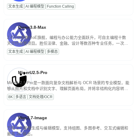
高并发、轻量化任务，适合日常对话、内容创作、基础 RAG、批量
文本生成
AI 编程模型
Function Calling
文案处理等普惠刚需场景。
Qwen3.8-Max
2.4万亿参数MoE旗舰，编程与办公能力全面跃升，可自主编程十数
天交付完整项目。胜任法律、金融、设计等数百种专业任务，一次对
话端到端交付生产级成果。原生视觉理解贯穿规划、执行与验证全流
文本生成
AI 编程模型
多模态
程，支持超长文档与长视频的深度语义解析。长程任务中自主规划与
闭环迭代，持续进化。
MinerU2.5-Pro
MinerU2.5-Pro是一款面向复杂文档解析与 OCR 场景的专业模型，能
够从图片和文档中识别文字、理解页面布局，并将非结构化内容转换
为便于存储、检索和二次处理的结构化结果。
8K
多语言
文档处理/OCR
Wan2.7-Image
万相 2.7 图像生成与编辑模型，支持组图、多图参考、交互式编辑和
最高 2K 输出。