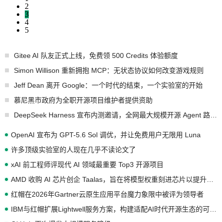
2
3
4
5
Gitee AI 队友正式上线，免费领 500 Credits 体验额度
Simon Willison 重新拥抱 MCP：无状态协议如何改变游戏规则
Jeff Dean 离开 Google：一个时代的结束，一个实验室的开始
慕尼黑市政府为全职开源项目维护者提供资助
DeepSeek Harness 宣布内测邀请，全网最大规模开源 Agent 路演现场诞生
OpenAI 宣布为 GPT-5.6 Sol 调优，并让免费用户无限用 Luna
许多顶级实验室的人现在几乎不读论文了
xAI 前工程师评现代 AI 领域最重要 Top3 开源项目
AMD 收购 AI 芯片创企 Taalas，旨在将模型权重刻进芯片以提升推理性能
红帽在2026年Gartner云原生应用平台魔力象限中被评为领导者
IBM与红帽扩展Lightwell服务方案，构建适配AI时代开源生态的可信基础设施