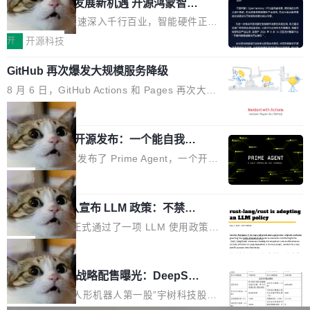
或造假。问题是，作为读者，如果你筛选出那些
共商智能硬件发展新机遇 开源鸿蒙智能
的早期工程师之一，在 Grok 训练基础设施团队
度,案例厚度、全域覆盖、多线协同...
硬件开发者日杭州站即将举行
看起来最令人兴奋的论文，那它们大部分都是过
工作过。近日他在 X 上发了一条帖子，列出了他
随着万物智联加速深入千行百业，智能硬件正从
度宣传的。」 这才是真正的痛点。不是所有论文
认为现代 AI 领域最重要的三个开源项目。 第一
单点设备迈向智能化、网联化、协同化发展。作
开
开源科技
都有问题，是最吸引眼球的那批论文最有问题。
个名字毫无悬念：Flash Attention 2。 Hieu 的
为面向全场景、跨终端的分布式操作系统，开源
他引用的帖子来自 Mathew Shen，一位 ICLR 2
理由很具体。FA 系列不需要解释，但 FA2 是他
GitHub 再次爆发大规模服务降级
鸿蒙通过统一技术底座和分布式能力，为不同类
026 的读者：「看了篇 ...
认为最重要的一个——复杂度恰到好处，刚好能
型智能设备的开发、连接与互联提供关键支撑，
8 月 6 日，GitHub Actions 和 Pages 再次大规
驱动你去学 CuTe，但还没被那些"邪恶的" Hopp
也为产业链企业探索产品创新与商业增长打开新
模服务降级，Actions 完全不可用超过 5 小时，
局
er++ 优化所淹没，足够容易修改和适配。 更关
的空间。 8月14日，开源鸿蒙智能硬件开发者日
webhook 停发，连自托管 runner 也因调度层故
键的是 FA2 的持久性...
（OHDD：OpenHarmony Hardware Develope
Prime Agent 开源发布：一个能自我改
障无法工作。Pages、Copilot code review、C
进的编程 Agent，ARC-AGI 3 超越人类
r Day）将在杭州启航。活动面向智能硬件产业
opilot coding agent 全部受影响。从检测到完全
Prime Intellect 发布了 Prime Agent，一个开源
专家基线
链企业和开发者，邀请行业专家与资深技术顾
恢复，大约 12 小时。 这是 2026 年 8 月的第六
的编程 Agent Harness，核心设计围绕两个抽
局
问，围绕开源鸿蒙技术能力、设备适配、芯片适
起事故，其中四起与 AI/Copilot 服务相关。 Git
象：Recursive Language Model（RLM）和 C
配、功耗与稳定性调优、兼容性测评及统一互联
Hub 员工 kdaigle 在 HN 讨论中贴出了一组数
Rust 项目团队宣布 LLM 政策：不禁
ontinual Harness。在 ARC-AGI 3 基准测试
等内容展开系统讲解和实战交流，帮助企业进一
止，但你要承认哪些代码不是你写的
据：2025 年全年 10 亿次 commit。现在，每周
上，Prime Agent + Opus 5 的组合达到了 95.
Rust 语言项目正式通过了一项 LLM 使用政策，
步了解开源鸿蒙在智能...
2.75 亿次，全年预计 140 亿次。GitHub...
5% RHAE Best@1，超过了 ARC 报告的人类专
覆盖 rust-lang/rust 单一仓库的代码贡献。这不
局
家基线 95.4%。 不是又一个 coding agent 包装
是项目级别的官方立场，目前由五个团队采纳，
宇树科技 IPO 战略配售曝光：DeepSe
器 Prime Agent 的架构和市面上大多数 coding
但它可能是主流开源项目中关于 AI 辅助贡献最
ek 获配 93.3 万股，锁定 36 个月
agent 有本质区别。大多数 agent harness 的设
细致的一份规则。 政策的核心只有一句话：LLM
8月6日晚间，“人形机器人第一股”宇树科技股份
计是基于早期模型的能力—...