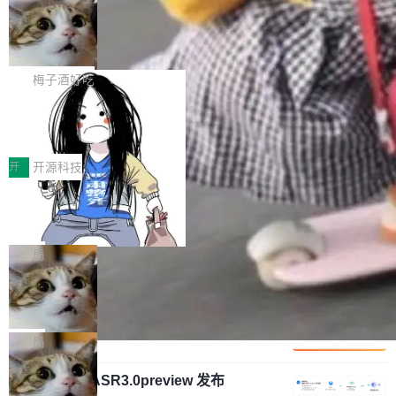
安全与合规要求。对于大多数普通研发场景，公
渐丰富，用户关注的重点也在发生变化：不只是
Gemini 的架构师。Google 首席科学家。 Jeff D
有云模型能够满足快速试用和效率提升的需求。
让AI用起来，还要进一步看清混合算力时代下，
🔥 SolonCode v2026.8.4 发布：界面
ean 在 Google 工作了 27 年后，宣布离职。 他
但对于金融、能源、医疗等对数据安全要求较...
字体可调、22 种语言、记忆搜索增强
Token花在哪里、算力是否被充分利用，以及持
不是一个人走。一同离开的还有 Sanjay Ghema
打开终端就能上岗的全中文编码智能体，这一轮
续增长的AI成本该如何优化。 深信服AI算力网关
wat（Google 员工编号 23，Jeff Dean 二十多
把「看得清、用母语、记得住」三件事一次补
梅子酒好吃
正是围绕这些实际问题，从Token治理和成本治
年的编程搭档，MapReduce 和 Bigtable 的共同
齐。 SolonCode 是什么 SolonCode 是杭州无
理两个方面，让用户的每一份算力都看得清、管
作者）、Quoc Le（Google 大脑核心成员，Se
让“代码语义理解”深度释放AI Coding
耳科技研发的企业级终端编码智能体——一位全
得住、用得稳、省得下、更安全！ 一、从现在开
价值潜能：华为云码道（CodeArts）
q2Seq 和 DocAI 的共同发明人）以及 Oriol Vin
中文驱动的数字员工，自主理解需求、规划步
一、代码仓深度理解技术的作用与价值 在软件工
始，Token使用一目...
代码仓技术解析
yals（Gemini 联合负责人，AlphaSta...
骤、编写代码。不挑模型、不挑平台，curl 一行
程实践中，代码仓是企业核心知识资产的主要载
开
开源科技
装完即用。 开源地址：Gitee · GitCode · GitHu
体。企业级代码仓库通常包含数十万乃至数百万
b 安装 支持 Java 8+（8~26）、macOS / Linu
一条“删库”命令跑 17 小时，算法工程
个文件，其规模远超单次模型调用可承载的上下
师删光 89TB 数据只为干私活
x / Windows / Harmony PC。 # macOS / Linu
文窗口。随着项目规模的持续扩张与代码历史的
最高人民检察院8月4日公布了一起案件：北京一
x / Harmony PC curl -fsSL https://solon.noea
不断累积，代码仓中的模块关系、接口契约、业
名90后算法工程师王某，为了给自己接的私活腾
局
r.org/solon...
务逻辑等关键信息往往分散于数十乃至数百个文
服务器空间，删光了公司AI游戏部门的全部核心
件之中，形成高度复杂的知识关联网络。传统的
Cloudflare 分享推理优化实践：KV ca
数据。 王某2024年1月入职东城区某科技公司AI
che 量化 + 权重压缩，吞吐量提升 4
代码检索手段（如关键词匹配、目录遍历）仅能
短剧部门，有互联网大厂背景。在公司内部架构
Kimi 和 GLM 是当前最强的大模型系列之一，但
1%，成本降 30%
在语法层面完成文本定位，难以触及代码的语义
调整期间，部门三次通知全员将数据从A集群迁
它们有一个共同的问题：太吃显存了。月之暗面
局
内涵与结构关联，导致开发者使用代码智能体在
移到B集群，王某都回复了"收到"。 他没有迁移
的 Kimi K 系列和智谱的 GLM 都是长上下文、M
理解大规模代码仓时面临显著"代码仓理解"瓶
数据。2024年9月3日下午4点，他使用此前登录
腾讯混元 Hy ASR3.0preview 发布
oE 架构的大模型，好用到让人上瘾，但 GPU 显