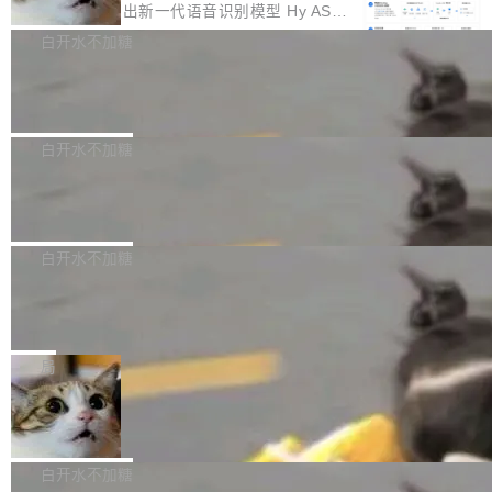
颈。 代码仓深度理解服务（以下简称" CodeBas
的账号密码进入A集群，输入了一条被程序员圈
存永远不够用。 Cloudflare 的 Workers AI 团队
腾讯混元正式推出新一代语音识别模型 Hy ASR
e深度理解服务"）是华为云码道（CodeA...
称为"删库跑路"的命令——最高管理员权限、无
一直在跑这些模型的推理。他们在官方博客上发
3.0preview。基于最新一代大语言模型 Hy3 的
白开水不加糖
需确认、强制递归删除。17个小时后，运维人员
了一篇技术文章，详细拆解了三种让大模型在 G
语言理解能力，以及融合了高精度语音识别与深
发现异常并中止进程时，89TB数据已经没了。
Pale Moon 34.3.2 发布，苍月浏览器
PU 上跑得更省、更快的技术手段——KV cache
度语义理解能力，实现了语音识别能力的全面升
删掉的是AI游戏部门的全部开发文件，包括公司
量化、模型权重压缩、以及共享 KV cache 的完
级。 根据介绍，Hy ASR3.0preview 目标在于：
Pale Moon 34.3.2 现已发布，这是一个安全更
自研的多个文生3D和...
整性保护。效果是：吞吐量提升 41%，每 token
让语音识别不再只是听清，而是真正听懂。通过
新和少量网页兼容性修复版本。 Changes/fixe
白开水不加糖
成本降低 30%，精度不变。 FP8 省的不仅是显
先理解你的语境和意图，再把准确的文字直接给
s： 实现了URL.Parse()便捷功能 对浏览器内部
存 KV cache 是推理时最吃显...
PostgreSQL 18/19 新特性深度解读
到你。从“逐字转写、单点优化”演进为“理解语
函数添加了多项边界检查，以避免潜在的越界访
境、兼容场景、一键直出”。 Hy ASR 3.0 previe
问、下溢和溢出。（DiD） 修复了加载和解析内
演讲者分享了一个有趣的实践：面对 PG 18 已
w 不要求标准普通话，方言识别覆盖粤语、吴语
容提供的字体时出现的几个问题 为避免音频加
发布的 Release Notes，他利用 AI 工具（如 Co
白开水不加糖
等 10 大方言片区和 20 余个二级小片区。在开
载、处理和播放过程中可能出现的一系列错误，
pilot）对数千条 commit 日志进行自动分析，先
源评测集中，Hy ASR 3.0 preview 在多语种的
对音频采样频率设定了下限 采样率低于 8kHz
慕尼黑市政府为全职开源项目维护者提
让模型总结出三十余条潜在特性，再逐条要求生
WER（...
供资助
（通常被认为是 "telephone"/"walkie-talkie" 音
成详细解释和代码校验，最终筛选出对用户体感
"在过去大约 10 年的大部分时间里，libexpat 的
质的最低采样率）的音频格式将被拒绝 修复了 C
最强的若干项。对于尚未正式发版的 PG 19，则
维护工作一直与我的日常工作、家务、社交生活
局
SS 圆角虚线样式中可能存在的问题 如果表单中
通过拉取过去一年内（从 PG 18 Beta1 时间点
和休闲娱乐竞争时间。" 这是 libexpat 维护者 S
的图像元素不在同一个子树中，则它们将不再关
至今）的所有 commit，同样交由 AI 分析提炼。
Firefox 153.0.3 发布
ebastian Pipping 写在博客里的话。8 月 4 日，
联 加...
经过人工复核，准确度令人满意。这一方法也为
他宣布了一个新消息：从 2026 年 8 月 1 日起，
Firefox 153.0.3 现已发布，具体更新内容如
社区爱好者提供了高效跟踪新版本的思路。
他可以全职维护 libexpat 了，最长 6 个月。发
下： New Smart Window 包含多项增强功能：
白开水不加糖