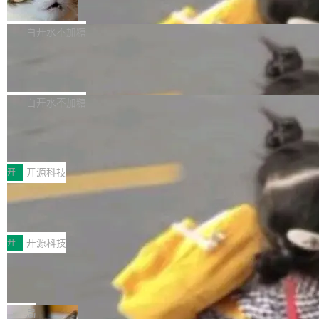
准 AI 能力认知
撑庞大支出的资金来源却呈现出截然不同的面
sh | bash 安装一个能在大项目里自动规划、写
机器出题的前提，是让机器拥有全局视野。整个
貌。数据显示，微软和 Meta 主要依托充沛的经
代码、验证结果的 AI 终端工具。 据介绍，Muse
构建流程可以分为四个环节：建图 → 控制难度
白开水不加糖
营现金流来覆盖资本开支，其资本支出覆盖率分
Code 是 Meta 的编程 agent 产品。它和市场上
→ 质量把关 → 数据概览。
别达到155% 和106%;而SpaceXAI的经营现金
已有的终端编程 agent 在设计理念上有几个明显
腾讯开源 UCL-MPComm 通信库
流仅能覆盖资本开支的12...
的差异点。 异步后台 agent：Muse Code 有一
腾讯网平团队宣布开源了 UCL-MPComm 通信
个主 agent 循环，外加一组后台 agent。这些后
库，并将作为transport接入Mooncake TENT。
白开水不加糖
台 agent...
该通信库针对AI Memory池化场景的数据传输需
CoStrict入选工信部2025人工智能应用
求进行了深度优化，能够实现数据中心内大规模
典型案例
计算节点间多种内存类型的高性能通信。 UCL-
近日，工信部科技司公示《2025人工智能应用典
MPComm将作为一种传输引擎接入Mooncake T
型案例入选名单》，深信服“面向企业研发场景的
开
开源科技
ENT，实现零拷贝传输性能提升30%、非零拷贝
开源 AI 编程平台 CoStrict 应用”凭借卓越的技术
深信服AI算力网关入选工信部人工智能
传输性能最高提升5倍。UCL-MPComm底层基
创新与落地成效成功入选。 全链路私有化部署，
应用典型案例！
于自研UCL-Engine通信引擎，后续腾讯网平将
助力企业AI研发安全落地 当前，越来越多企业已
前不久，工业和信息化部正式发布《2025年人工
持续开源更多基于UCL-Engine的高性能通信组
经开始引入 AI Coding 工具，通过调用公有云模
智能应用典型案例名单》，集中展示人工智能在
开
开源科技
件。 腾讯网平团队在UCL-MPComm中实现了一
型或企业内部部署模型提升研发效率。但随着 AI
各领域的应用成果，覆盖技术底座、行业赋能、
个独立于业务线程的全局通信引擎（Engine），
Coding 从个人辅助工具逐步走向团队级、组织
Jeff Dean 离开 Google：一个时代的结
产品应用、支撑保障、专题等五大方向。深信服
并实...
束，一个实验室的开始
级应用，企业在规模化落地过程中，对安全性、
AI算力网关（AI创新平台）成功入选！ 随着各行
Google 员工编号 20。MapReduce 作者之一。
可控性和代码质量提出了更高要求。 首先是数据
各业的Agent走向规模化建设，算力构成形态逐
Bigtable 作者之一。TensorFlow 的作者之一。
局