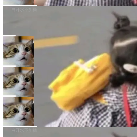
来自中国开发者雷霄骅（Lei Xiaohua）。 对于
外媒近日曝光了亚马逊的多份内部报告显示，AI
P9 patch03及以上版本。 *升级路径：设置 > 搜
很多中国音视频开发者而言，这个名字并不陌
导致公司在多个项目上超支。《金融时报》报道
白开水不加糖
索“软件更新” > 检查更新，即可搜索新版本，下
生。十年前，他通过大量中文技术文章、源码分
称，仅一个项目的成本超支就高达 180 万美元
载安装完成升级即可。 没有...
析和开源示例，让一代开发者第一次真正理解 F
Hugging Face CEO 发声：中国正在开
（约合人民币 1215 万元）。 具体来说，一名工
源模型上碾压我们
Fmpeg，也成为很多人进入音视频开发领域的
程师借助 Anthropic 旗下 Claude Sonnet 模型
"他们正在开源模型上碾压我们。" Hugging Fac
“启蒙老师”。 而今年，恰好是雷霄骅离世十周
编写程序，目标是完成电商平台作者信息与商品
e CEO Clément Delangue 在 CNBC 的采访里
局
年。FFmpeg 社区最终选择用一个大版本的名
列表的数据匹配 —— 一项常规的数据处理任
没有拐弯抹角。他说中国正在赢得 AI 竞赛，而
字，留下了这份纪念。 雷霄骅曾是中国传媒大学
务，最终却产生了 180 万美元的账单，实际支出
当 AI agent 把源码变成了最好的扩展系
且按目前的速度，中国 AI 工具预计在今年底或
数字电视技术方向的博士生，长期从事视频、音
统，开发者工具必须开源
超出原定预算 860%。 更令人意外的是，该项目
2027 年就能追上美国前沿实验室的水平。 Dela
五年前，David Crawshaw 问过很多软件工程师
频技...
最终并未成功落地，而高额算力消耗持续运行长
ngue 把原因归结为一件事：开放协作。中国的
一个问题：你写过什么给自己用的程序？答案几
局
达 5 个月，公司直到财务对账时才察觉异常。这
AI 开发者在一个共享和协作的生态里加速迭代，
乎都是没有。工程师们整天用别人写的程序写程
意味着一个无人看管的 AI 程序，在近半年时间
而美国模型厂商在"闭门造车"。他的原话是 "buil
DeepSeek Harness 宣布内测邀请，全
序给别人用。偶尔有人自己写个博客系统、智能
里日夜不停地"烧钱"。 复盘显示，...
网最大规模开源 Agent 路演现场诞生
ding in silos"——各自为战，互不通气。 这个判
家居控制、家庭实验室，都算稀奇事。 Crawsh
一条内测招募帖，发出去的时候大概没人想到它
断从他嘴里说出来分量不同。Hugging Face 是
aw 是 Shelley 的作者，一个开源 AI coding age
会变成一场开源 Agent 生态的路演。 8月1日，
局
全球最大的开源 AI 平台，上面跑着上百万个模
nt。他最近在博客上写了一篇文章，核心论点很
DeepSeek Harness 团队负责人崔添翼（tiany
型。谁在开源赛道上领先，...
简单：开发者工具必须开源。 理由不是传统的自
商汤 SenseNova U1.5-Lite-Preview
i）在 X 上发帖： 「如果你是 Agent Harness 相
开源
由软件情怀，而是一个跟 AI agent 直接相关的
关开源项目的开发者，希望参加 DeepSeek Har
商汤科技宣布面向社区开源轻量级统一多模态模
技术判断。 两行 prompt 就能个性化任何软件 C
ness 的内测，可以回复或私信联系我。请附上
型的预览版本 SenseNova U1.5-Lite-Preview。
白开水不加糖
rawshaw 给出了两个 prompt。 第一个： "下载
GitHub id 以及开源代表作。」 DeepSeek 曾在
公告称，SenseNova U1.5-Lite-Preview并非简