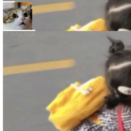
张CT影像上完成像素级精细分割，让系统"...
新功能 macOS：在 Connect/Share 按钮中添加
ube 视频，标题是"SwiftUI 七年后：一个平庸的
局
通过 AirDop 共享书籍的功能 Content server：
故事"。视频核心观点很简单：SwiftUI 发布七年
支持可向服务器后端添加新端点的插件 Edit boo
DBeaver 26.1.4 发布
了，仍然像一个永久公测版。 Manshin 从数据
k：Compress images：添加将 GIF 图像转换为
流、布局系统、API 稳定性、性能、跨平台五个
DBeaver 是一个免费开源的通用数据库工具，适
JPEG/WebP 的选项 ToC Editor：添加一个按
维度逐一批判了 SwiftUI。最让人印象深刻的一
用于开发人员和数据库管理员。DBeaver 26.1.4
白开水不加糖
钮，用于对目录中的条目进...
个论据是：苹果官方的 SwiftUI 教程项目 Land
现已发布，具体更新内容包括： AI 助手： <ul st
marks，用最新 Xcode 在最新 macOS 上构建
yle="margin-left:0; margin-right:0"> <li><span
运行，出来的效果是坏的——侧边栏按钮大小不
style="color:#000000">现在可以通过键盘访问
加载更多
一，界面错位。他说这个问题"两年前就发现了，
AI 聊天功能（添加了一些快捷键）</span></li>
至今没变"。 数据流方面，Manshin 指出 SwiftU
<li><span style="color:#000000">新增了始终
I 的属性包装器演进史...
在新 SQL 控制台中打开 AI 生成的脚本的功能</
span></li> <li><span style="color:#000000...