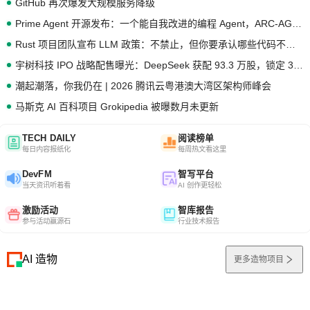
GitHub 再次爆发大规模服务降级
Prime Agent 开源发布：一个能自我改进的编程 Agent，ARC-AGI 3 超越人类专家基线
Rust 项目团队宣布 LLM 政策：不禁止，但你要承认哪些代码不是你写的
宇树科技 IPO 战略配售曝光：DeepSeek 获配 93.3 万股，锁定 36 个月
潮起潮落，你我仍在 | 2026 腾讯云粤港澳大湾区架构师峰会
马斯克 AI 百科项目 Grokipedia 被曝数月未更新
TECH DAILY
阅读榜单
每日内容报纸化
每周热文看这里
DevFM
智写平台
当天资讯听着看
AI 创作更轻松
激励活动
智库报告
参与活动赢源石
行业技术报告
AI 造物
更多造物项目