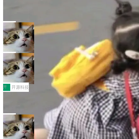
工资的是慕尼黑市政府。 libexpat 是一个 C99
<ul> <li>现在建议列表会显示更多结果，方便用
编写的流式 XML 解析器，MIT 许可证。和 libx
Cloudflare Computer 开源：你的 Age
户查找历史记录和切换到已打开的标签页。（<a
nt 需要一台电脑，而不是一个容器
ml2 一样，它是世界上使用最广泛的 XML 解析
href="https://bugzilla.mozilla.org/show_bug.c
Cloudflare 开源了名为 @cloudflare/computer
库之一。你的操作系统、浏览器、无数的基础设
gi?id=2019042">Bug&nbsp;2019042</a>）</l
的 npm 包。项目的核心论点是：容器不适合 Ag
局
施软件，很可能都在用它。而过去十年，维护它
i> <li>现在，助手可以直接使用 Exa 的网络搜索
ent 计算。真正适合的，是 Isolate。 Cloudflare
的人一直在用业余...
结果回答问题，而无需将问题转交给搜索引擎。
OpenAI 公开邮件和聊天记录回应苹果
工程师在这件事上没什么可谦虚的——他们用 W
诉讼，称“Apple is getting this wron
（<a href="https://bugzilla.mozilla.org/show_
orkers 跑了十年 Isolate。用 CEO Matthew Pri
上个月，苹果一纸诉状把 OpenAI 告上法庭，指
g”
bug.cgi?id=204...
nce 的话说：「我们一生都在用 Isolate 运行代
控其挖角苹果前员工并窃取商业秘密。苹果的诉
局
码，而 AI Agent 不需要容器，它们需要的是 Iso
状把 OpenAI 描述成一个系统性地从前东家挖
late。」 容器为什么不合适 容器的问题在于启动
HUAWEI MatePad Edge上架WorkBu
人、套取机密信息的对手。 OpenAI 没发律师
ddy鸿蒙PC版，说话就能干活的AI办公
和销毁都太重了。一个 Agent 要执行的任务可能
函，也没选择庭外沉默。它在官网贴了一篇博
全能AI工作台WorkBuddy鸿蒙PC版上架HUAWE
搭子
只需要几毫秒的 CPU 时间，但容器从冷启动到
文，标题只有六个字：Apple is getting this wro
I MatePad Edge应用市场，直接下载即可使
开
开源科技
就绪要花数秒。如果未来有十...
ng。 然后，它把邮件往来和 iMessage 聊天记
用，与鸿蒙电脑上的体验一致。值得一提的是，
录全贴了出来。 他发错人了 苹果外部律师 Gabr
FFmpeg 9.0 发布：代号“Lei”，以此纪
这是目前市面上唯一支持平板接入WorkBuddy P
念中国开发者雷霄骅
iel Gross 来自 Weil 律所，2 月 23 日下午 5:53
C版的产品，搭载“人机双写”重磅功能——你写
全球知名开源多媒体框架 FFmpeg 今天正式发
给 OpenAI 总法律顾问 Che Chang 发了封邮
你的，AI写AI的，同屏协作互不干扰。一句话让
布了 9.0 版本。这个版本除了带来新一代音视频
局
件，附了一封长信，要求 OpenAI 配合调查前苹
AI帮你干活，现在开启全新体验！ 温馨提示：
处理能力和硬件加速支持之外，还有一个特殊之
果员工带走机密信...
体验WorkBuddy鸿蒙PC版前，请将 HUAWEI M
亚马逊成本失控：AI 写代码烧掉 1215
处：FFmpeg 9.0 的代号是“Lei”。 这个名字，
万元，超预算 860%
atePad Edge 升级至 HarmonyOS 6.1.0.135S