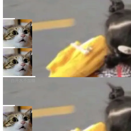
某个软件的源码，在本地构建。修改 agent ...
官方招聘信息中写过一条简洁有力的公式：Mod
Ubuntu 将核心系统包从 deb 转成了 s
单的模型规模升级，而是基于 SenseNova U1
nap
el + Harness = Agent。模型负责理解和推理，
的一次系统性迭代，不仅在同一架构中贯通视觉
Ubuntu 正在把又一个核心系统包从 deb 转为 s
Harness 负责把能力落到真实环境中——调用工
理解、推理、生成与编辑，还仅以 8B-MoT 的轻
nap。这次是 hwctl——一个用来检查 Ubuntu
局
具、读写文件、管理上下文、处理错误、完成闭
量大小，将能力推进到4K、更精细的真实质感、
硬件认证状态的命令行工具。 Canonical 工程师
环。崔添翼招人的标...
更复杂的视觉控制和可持续迭代编辑。 相比 U
Dario Amodei 担心新人来 Anthropic
Alan Griffiths 在邮件列表中说得很直白：「hwc
只为金钱，不为使命
1，U1.5-Lite-Preview 在以下方向上带来了显著
tl 是一个 Ubuntu 专有的包，它和它的依赖项都
顶级 AI 研究员在两家公司之间来回跳，中间只
提升： 原生支持4K图像生成； 更精细的局部纹
是 Ubuntu 专有的，不会用在其他发行版上。」
隔了几天。 Lilian Weng 上周刚宣布因健康原因
局
理、细节与真实世界质感； 更准确的中英文文字
所以 deb 版本的受众实际上为零。既然只有 Ub
离开 Thinking Machines Lab，说自己作为联合
生成与复杂版式组织； 更稳定的图...
untu 用户在用，那用 snap 打包就没什么可纠结
FFmpeg 9.0 发布
创始人的角色「太累了」。几天后，The Inform
的。 从 deb 到 snap 的迁移路径 hwctl 是 rust-
ation 就曝出她将重回 OpenAI，负责递归自我
FFmpeg 9.0 现已发布，包含多项改进。官方更
hwlib 硬件 API 库的一部分，命令行工具负责查
改进方向的研究。她是 Thinking Machines 过
新日志列出的 9.0 版本主要更新内容如下： 扩
白开水不加糖
询 Ubuntu 的硬件认证数据库。...
去一年内第四个离开的联合创始人。 这家由前
展 AMF 色彩转换器 (vf_vpp_amf) 的 HDR 功能
OpenAI CTO Mira Murati 创立的公司，连创始
DeepSeek V4 Flash 单日消耗 8 万亿 t
MP4 muxer 中支持 LCEVC 音轨复用 Playdate
okens 登顶热搜
团队都留不住。 但 Thinking Machines 不是唯
视频编码器和多路复用器 添加 v360_vulkan filt
8 万亿 tokens。一天。一家公司的消耗。 Open
一在人才争夺战中失血的公司。六月，Google
er HE-AAC 960 解码 (DAB+) transpose_cuda
Code 在 X 上发帖：「DeepSeek Flash did 8T
局
连失两员大将：Noam Shazeer 去了 Op...
filter 添加 AMF Frame Rate Converter (vf_frc
tokens on August 1st. 5T of free usage + 3T
_amf) filter SMPTE 2094-50 元数据支持和直
NetBSD 11.0 正式发布
on OpenCode Go.」79.8 万次浏览，连带着 #
通 ProRes RAW VideoToolbox 硬件加速器 AP
DeepSeek一天消耗了8万亿# 上了微博热搜——
NetBSD 11.0 现已正式发布，这是 NetBSD 操