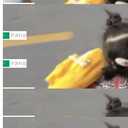
V ...
注意这是 OpenCode 一家的消耗。 OpenCode
作系统的第十八个主要版本。 自 NetBSD 10.1
白开水不加糖
是 Anomaly 出品的 AI 编程工具，套餐 10 美元/
以来的变化 更新亮点： 新增对 RISC-V 处理器
月。用户交了 10 美元，就能用 DeepSeek Flas
2026 ChinaJoy鸿蒙游戏增长臻享会举
架构的支持。NetBSD 11.0 是首个支持 64 位 R
办，鲸鸿动能系统呈现游戏行业解决方
h 随便写代码，按网友说法：「怎么使劲用也用
ISC-V 平台的稳定版本，涵盖一系列基于 StarFi
8月1日，2026 ChinaJoy期间，鸿蒙游戏增长臻
案
不完。」5T 来自免费额度，3T 来自 Go...
ve JH71XX 的设备，例如 VisionFive 2、PINE
享会在上海举办。鸿蒙生态的全场景智慧营销平
开
开源科技
64 STAR64，以及 QEMU。 增强了对 POSIX.1
台鲸鸿动能协同华为游戏中心，面向游戏行业开
-2024 和 C23 编程接口标准的兼容性。 compat
技嘉X3D系列再添新成员 B850 AORU
发者及生态伙伴，系统呈现了平台在游戏领域的
S ELITE X3D主板强化性能体验
_linux(8) 增强了对 Linux 系统调用的支持，包
完整能力版图——从IAP高价值用户的全周期经
面向AMD Ryzen X3D处理器玩家，技嘉X3D系
括 epoll（围绕 kqueue 实现）、POSIX 消息队
营、到IAA游戏的“买变一体”正循环、再到联运与
列主板阵容迎来新成员——B850 AORUS ELITE
开
开源科技
列、...
广告协同的全链路经营闭环，以及面向全球市场
X3D。作为面向主流高性能平台打造的全新主板
的出海增长布局。 华为终端云业务商业化销售负
Zadig v5.0 发布：AI 发布专员与 AI 审
产品，B850 AORUS ELITE X3D延续技嘉在X3
查专员上线
责人在开场致辞中表示，游戏开发者的核心诉求
D平台优化上的技术积累，旨在为游戏玩家带来
我们团队这几天最大的卡点不是 AI 写得不够
已不再是“多一个投放渠道”，而是一套能够持续
更稳定、更高效的装机选择。 B850 AORUS ELI
好，是 AI 写得太好了。 好到审查排期从两天的
白开水不加糖
驱动增长的体系。截至目前，搭载HarmonyOS
TE X3D基于AMD AM5平台打造，支持AMD Ry
活儿拖成了五天。PR 一堆起来没人敢合，发布
6的终端设备已突破7000万台，注册开发者数量
zen 9000/8000/7000系列处理器，并针对X3D
Dgraph v25.4.0 发布，具有图形后端的
窗口推了又推。好到合进 main 分支的代码，我
已突破 1100 万。随着鸿蒙生态汇聚越来越多的
原生 GraphQL 数据库
处理器特性进行平台级优化。其搭载X3D鸡血模
们自己都没看完。 这事不是个例。GitLab 调研
Dgraph 是一个水平可扩展的分布式 GraphQL
高质量游戏...
式2.0，可根据不同使用场景释放处理器潜力，
过 1528 名开发者，85% 说 AI 把瓶颈从写代码
数据库，有一个图形后端。作为一个原生的 Gra
白开水不加糖
帮助玩家在游戏与高负载应用中获得更充分的性
转移到了审代码。 写代码有人替你干了。但审代
phQL 数据库，它严格控制数据在磁盘上的排列