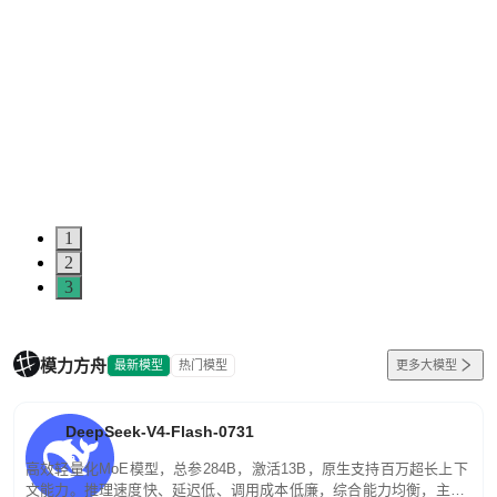
1
2
3
模力方舟
最新模型
热门模型
更多大模型
DeepSeek-V4-Flash-0731
高效轻量化MoE模型，总参284B，激活13B，原生支持百万超长上下
文能力。推理速度快、延迟低、调用成本低廉，综合能力均衡，主打