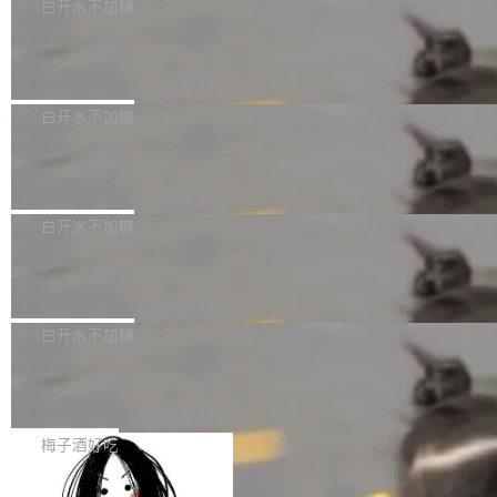
可以用来分析、提炼、审阅、建议，但不能用来
有限公司披露IPO发行价格及战略配售结果，杭
白开水不加糖
创作。 具体来说，LLM 生成的代码可以提交，
州深度求索人工智能基础技术研究有限公司（De
Docker 29.7.2 发布
但必须满足五个条件：预先安排、非关键、高质
epSeek）获配93.3399万股，按150.8元/股发行
量、充分测试、充分审查，并且必须披露。LLM
价格计算，认购金额约1.41亿元，股份锁定期为
Docker 29.7.2 现已发布，具体更新内容如下：
不得生成涉及安全性的关键变更，除非作者本身
36个月。 公告显示，本次宇树科技战略配售对
Bug fixes and enhancements 修复多次传递同
白开水不加糖
就是领域专家。即使如此，政策也"强烈不建
象主要包括长期投资机构、与公司业务具有战略
一环境变量时，docker service create和docker
议"这么做。 对于不披露的情况，审核者可以直
合作关系或长期合作愿景的大型企业、科创板保
Apache Fluss 毕业成为顶级项目
service update会发生 panic 的问题。docker/cl
接关闭 PR，无需解释。 政策作者 Jynn Ne...
荐人跟投子公司，以及公司高级管理人员和核心
i#7145 修复了 Docker Engine 29.7.0 中引入的
今年 7 月，Apache Fluss 的毕业提案在 Apach
员工参与设立的专项资产管理计划。其中，Dee
一个回归问题，该问题导致拉取镜像时会拒绝包
e 孵化器项目管理委员会（IPMC）投票中获得
白开水不加糖
pSeek作为与宇树科技具备战略合作关系的企
含绝对 hardlink 目标的镜像（此类镜像由某些镜
全票通过，随后获 Apache 软件基金会董事会批
业，获配股份数量占本次发行数量的2.31%。 除
像构建工具生成）。moby/moby#53305 修复了
马斯克 AI 百科项目 Grokipedia 被曝数
准。今天，Apache 软件基金会正式宣布 Apach
DeepSeek外，腾讯旗下上海启善投资有限公司
月未更新
Docker Engine 29.7.0 中引入的一个回归问
e Fluss 孵化毕业，成为 Apache 顶级项目（TL
埃隆·马斯克推出的AI百科项目 Grokipedia 被曝
获配9...
题，该问题可能导致在旧版 Linux 内核...
P）！这一里程碑不仅标志着 Fluss 迈入新的发
长期停止内容更新，未能实现其作为“AI版维基百
白开水不加糖
展阶段，也将进一步推动流式存储、实时湖仓与
科”替代品的目标。 据 Lawfare 最新调查，自今
AI 数据基础加速融合，为实时数据基础设施的发
Solon I18n：三种解析器，零样板代码
年4月以来，Grokipedia 页面更新功能基本停
展开启新的篇章。
滞，过去三个月内没有任何条目完成更新，用户
如果你在 Spring Boot 里做过国际化，流程大概
提交的编辑请求也长期处于待处理状态。 Groki
是这样的：配 MessageSource 的 Bean、写 R
梅子酒好吃
pedia 于去年底上线，定位为由人工智能生成内
eloadableResourceBundleMessageSource、
容的百科平台，被马斯克视为传统众包百科网站
Apache Doris 4.1 全面增强 Iceberg：
声明 LocaleResolver、注册 LocaleChangeInt