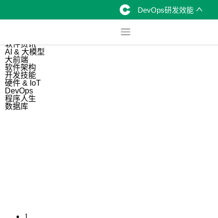
DevOps研发效能
综合
开源资讯
软件资讯
AI & 大模型
大前端
软件架构
开发技能
硬件 & IoT
DevOps
程序人生
数据库
1