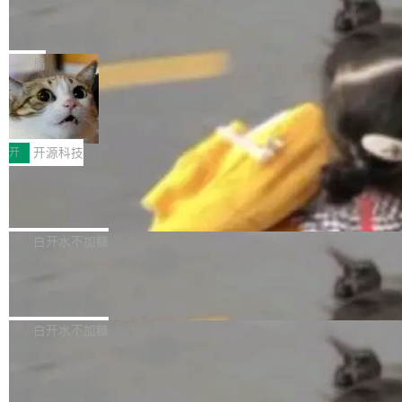
能表现。 在核心规格方面，B850 AO...
码、把关发版这两道关，还得靠人肉扛。 V5.0
竹知了：一个零依赖的单文件 HTML，
方式，以优化查询性能和吞吐量，减少集群中的
把儿时竹蝉玩具搬进浏览器
想让 AI 一起盯。
磁盘寻道和网络调用。 Dgraph v25.4.0 现已发
竹知了（zhuzhiliao）是那种小时候路边摊上几
布，具体更新内容包括： feat(zero)：Zero 现
块钱的玩意儿——一根小竹签，一个竹筒，一头
局
支持 --security superflag（token=...;whitelist
系着涂了松香的线。甩起来，竹膜震动，发出“哇
=...），与 Alpha 版本的格式一致，并据此对其
30倍效率升级：解锁医学影像数据要素
——哇”的蝉鸣声。实物越来越难找了，有开发者
价值化的真实路径
管理 HTTP 端点进行授权。 <blockquote> <p>
把它做成了 Web 玩具，放在 zhuzhiliao.imsai.c
完成一例腹部CT影像标注，张医生过去需要约1
<span><strong>警告：</strong>&nbsp;Zero
c 上，并在 GitHub 开源。 玩法很简单：按住屏
20个小时。他必须在数百张连续影像上，一笔一
开
开源科技
的 admin ...
幕画圈，或者直接甩手机。页面会实时显示转速
笔勾画边界，一层一层识别肌肉组织。如今，使
（圈/秒），声音来自真实竹知了录音的 1.72 秒
Apache Dubbo-go v3.3.2 正式发布
用东软飞标医学影像标注平台，同样的工作缩短
采样，无缝循环。音频解码失败时，还有一套合
至4小时，效率提升30倍。 这组数字背后，改变
这个版本面向生产环境，重心在内核稳定性。我
成兜底——锯齿波振荡器模拟脉冲，并联带通共
的不只是速度，而是把医学影像转化为AI能力的
们彻底收敛了旧配置体系，扩展了 Triple 协议与
白开水不加糖
振峰模拟竹膜和筒腔共鸣。 技术细节上，物理引
路径真正打通了。 大型医院积累的影像数据规模
泛化调用能力，加强了应用级元数据和服务治
擎是绳系质点模型：重力、弹性绳（只拉不
庞大，但不能直接用于训练模型。器官、病灶和
Calibre 9.12 发布，功能强大的开源电
理，同时集中修了并发安全、资源泄漏和热路径
推）、空气阻力，1/240 秒定步长积...
子书工具
组织边界，必须由专业医生逐层识别、标记和校
性能问题。
Calibre 开源项目是 Calibre 官方出的电子书管
正，才能成为机器能理解的高质量数据。医学影
理工具。它可以查看，转换，编辑和分类所有主
白开水不加糖
像AI落地最昂贵的环节，不是算法，是专业医生
流格式的电子书。Calibre 是个跨平台软件，可
的时间。 张医生是某三甲医院放射科副主任医
SwiftUI 问世七年了，为什么开发者还
以在 Linux、Windows 和 macOS 上运行。 Cal
师，牵头一项腹部肌肉影像课题。他需要在数百
在骂它？
ibre 9.12 现已正式发布，此次更新内容如下：
Yakov Manshin 发了一期长达 40 分钟的 YouT