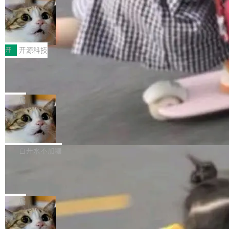
哪些组合有效，作者说，你得靠"文档、校验、或
有科技公司做的一样。只不过，实际上它不一
Workers 和 Durable Objects 的守护进程。 设
者部落知识"。 换个写法。Rust 的 enum，两个
样。这是 Sandstorm.io 的重制版，我十年前的
鲁大师7月新机性能/流畅/AI榜：vivo夺
计思路很直接：每个对象是一个独立的 SQLite
变体：Switchable...
性能、流畅双第一，三星Galaxy Z系列
那个创业公司。不同的是，这次它构建在 Cloudf
数据库，按名称寻址，复制到你自己的 S3 兼容
2026年7月的手机市场，由于存储等硬件成本暴
新折叠缺席
lare Workers 上——我花了九年时间搭建的平台
存储库里。节点之间只通过这个存储库协调——
增，手机厂商的日子也不好过啊，新机速度明显
开
开源科技
——并且深度集成了 AI。这基本上是我十年秘密
没有控制平面，没有共识协议。每个对象自带一
放缓，因此硝烟味淡了许多。新机参数规格除开
计划的顶峰。 十年前，Ken...
个小型数据库，应用天然按分片构建，单个数据
Zed 推出 DeltaDB，一个记录 commit
高价的三星折叠（三星Galaxy Z Fold8 Ultra / Z
之间所有操作的版本控制系统
库的竞争和爆炸半径问题在设计层面就被消除
Fold8 / Z Flip8）外，其余要么是中低端机器，
Zed 编辑器团队发布了新项目——DeltaDB，一
了。 闲置的 cell 会休眠到几乎不占资源。当 cel
例如iQOO Z11i、REDMI Note 17、REDMI No
个在 git commit 之间记录每一次编辑操作的版
局
l 迁移或唤醒时，新宿主从 S3 恢复 SQLite 数据
te 17 Pro、OPPO K15，要么是vivo X300 E这
本控制系统。目前处于 Early Access 阶段。 De
库继续执行。存储库是持久化的唯一真相...
样的次旗舰。 Galaxy Z Fold8 Ultra / Z Fold8 /
SpaceXAI 单季资本开支达 183 亿美元
ltaDB 的核心思路直接写在 landing page 最显
Z Flip8三款折叠屏新机均在7月22日发布，且全
眼的位置：「Software is made between com
根据风险投资人Tomer Tunguz 博客（VC 分
部搭载骁龙8 Elite Gen5 for Galaxy，它们本该
mits」——软件是在 commit 之间写出来的。git
析）披露的最新分析与第二季度业绩报告，Spac
白开水不加糖
是7月性...
只记录了你提交的最终状态，但真正的工作过程
eXAI在上个季度的总资本支出飙升至183.7亿美
——打字、删改、试错、agent 对话——都在 co
Meta 发布终端编程 Agent“Muse Cod
元。其中，绝大部分资金被直接用于 AI 领域，
e” 和 Muse Spark 1.2 模型
mmit 之间的空隙里丢失了。 DeltaDB 要做的就
金额高达158.3亿美元，这一单项投入已经逼近
Meta 今天发布了两款 AI 产品：Muse Code，
是把这段空隙补上。 回退到任何一次编辑：Delt
微软同期总资本开支的四成。 与亚马逊、Alpha
一个在终端里运行的编程 agent；Muse Spark
局
aDB 捕获 commit 之间的每一次操作，...
bet、微软以及 Meta 等传统科技巨头相比，Spa
1.2，驱动这个 agent 的新模型。一句话概括：
ceXAI的资金消耗速度尤为引人瞩目。然而，支
美团开源 LoHoSearch，用知识图谱校
你可以用 curl -fsSL https://dev.meta.ai/install.