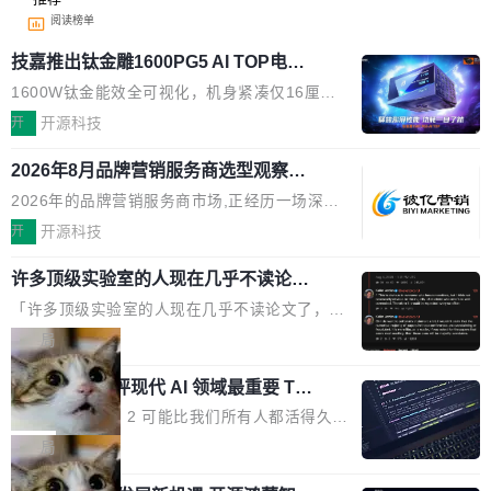
阅读榜单
技嘉推出钛金雕1600PG5 AI TOP电
源：为发烧级主机与本地AI算力打造旗
1600W钛金能效全可视化，机身紧凑仅16厘米
舰供电方案
继2026台北电脑展首度亮相后，技嘉科技近日正
开
开源科技
式发布钛金雕1600PG5 AI TOP电源。这款高端
2026年8月品牌营销服务商选型观察：
电源专为发烧级DIY主机与本地AI算力平台打
从流量思维到品牌资产思维的范式转移
造，整机长度仅16厘米，提供1600W额定功率
2026年的品牌营销服务商市场,正经历一场深刻
与80PLUS钛金能效；支持ATX 3.1与PCIe 5.1
的价值重构。全球全案品牌代理机构市场从2025
开
开源科技
规范，结合服务器级元件、完善供电线材与内置
年的83.1亿美元增长至2026年的86.6亿美元,年
实时LCD监控屏，可充分满足当下高阶PC主机
许多顶级实验室的人现在几乎不读论文
复合增长率达5.44%,预计2032年将突破120亿美
了
的严苛使用需求。 澎湃功率，紧凑机身 钛金雕1
元。数字广告与公共关系相关服务市场更是从20
「许多顶级实验室的人现在几乎不读论文了，而
600PG5 AI TOP具备强悍输出功率，同时实现
25年的8463亿美元扩张至2026年的8763亿美
且他们认为 ICLR/ICML/NeurIPS 充斥着大量过
局
机身尺寸大幅精简。整机长度仅16厘米，属于同
元。数字的背后是一个清晰的事实——品牌对专
度宣传和欺诈。」 OpenAI 研究员 Keller Jorda
功率段机身尺寸十分紧凑的1600W电源产品。小
业化营销服务的需求从未如此迫切。 但市场扩容
xAI 前工程师评现代 AI 领域最重要 Top
n 这条推文引发了广泛讨论。他不是在说风凉
巧机身有效提升市面主流标准A...
3 开源项目
的同时,服务商的竞争逻辑正在改变。2026年Top
话，他是说出了一个圈内人尽皆知但很少公开捅
Flash Attention 2 可能比我们所有人都活得久。
Agency年度合辑的观察指出,“产品”这个离消费
破的事实。 Jordan 随后补充了一句软化声明：
这句话不是来自某个技术博客，而是出自 Hieu
局
者最近的载体,在整个品牌营销层面的权重显著变
「我不认为这些会议上大部分论文都在过度宣传
Pham 的一条推文。Hieu Pham 是谁？他是 xAI
高了。全域营销服务商的竞争正在从规模转向深