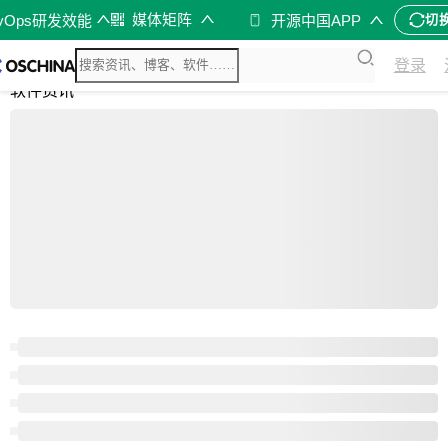
媒体矩阵
evOps研发效能
开源中国APP
切
综合
登录
开源资讯
软件资讯