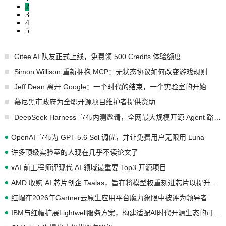
2
3
4
5
Gitee AI 队友正式上线，免费领 500 Credits 体验额度
Simon Willison 重新拥抱 MCP：无状态协议如何改变游戏规则
Jeff Dean 离开 Google：一个时代的结束，一个实验室的开始
慕尼黑市政府为全职开源项目维护者提供资助
DeepSeek Harness 宣布内测邀请，全网最大规模开源 Agent 路演现场诞生
OpenAI 宣布为 GPT-5.6 Sol 调优，并让免费用户无限用 Luna
许多顶级实验室的人现在几乎不读论文了
xAI 前工程师评现代 AI 领域最重要 Top3 开源项目
AMD 收购 AI 芯片创企 Taalas，旨在将模型权重刻进芯片以提升推理性能
红帽在2026年Gartner云原生应用平台魔力象限中被评为领导者
IBM与红帽扩展Lightwell服务方案，构建适配AI时代开源生态的可信基础设施