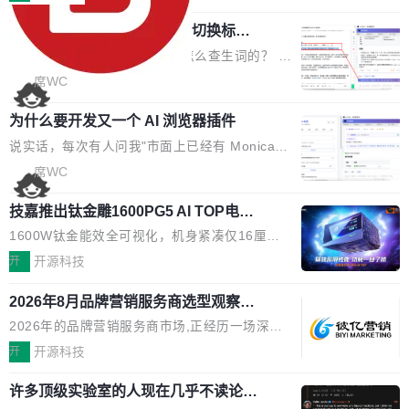
页 UI 展示效果，提升页面使用体验。 优化防切
理、合同管理、项目管理、任务管理等功能模
了:不再是争抢关键词排名,而是想办法进入AI脱
屏提醒规则，调整为每次切屏均触发提示，提升
任意网页划词 AI 问答：不用切换标签页
块。系统简约，易于功能扩展，方便二次开发，
口而出的那个答案。"GEO公司推荐"这个搜索词
考试规范性。 优化登录状...
的效率秘诀
可以用来做日常 OA，CRM，ERP，业务管理等
背后,折射的是企业面对新兴服务赛道时的集体困
看英文技术文档的时候，你是怎么查生词的？ 我
系统。 勾股OA6.0.2版本主要是对勾股OA 6第
惑——该信谁、看什么、怎么选。 据易观分析
猜大多数人的流程是：选中单词 → Ctrl+C → 切
席WC
一个大版本发布的部分功能细节优化和bug问题
《中国GEO市场产业图谱》数据,2026年中国GE
到翻译标签页 → Ctrl+V → 看翻译 → 切回原
修复的版本，具体更新日志如下： 1、补全新版
O行业规模预计达942亿元,同比增长169.7%。G
为什么要开发又一个 AI 浏览器插件
文。遇到不懂的代码片段，再切到 ChatGPT 问
本的各个审批类型的审批单导出 2、优化各个审
artner同期预测,传统搜索引擎访问量年内将下滑
一下。来回切换几次，思路早断了。 今天介绍的
说实话，每次有人问我"市面上已经有 Monica、
核反确认审批的逻辑，使...
25%,AI载体流量占比突破40%;埃森哲2025年中
开源 Chrome 扩展 AI Helper，有一个划词浮动
Sider、Copilot for Chrome 这些 AI 浏览器插件
席WC
国消费者调研则指出,37%的用户在有明确购买需
工具栏功能，能让你在任意网页选中文本就直接
了，你为什么还要再做一个"，我都觉得这个问题
求时倾向于先问AI。几组数据指向一致:GEO已
用 AI，完全不用切换标签页。 划词工具栏是什
技嘉推出钛金雕1600PG5 AI TOP电
问得好。 因为我自己也是从用户变成开发者的。
从营销"加分项"变成品牌在AI时...
源：为发烧级主机与本地AI算力打造旗
么 安装 AI Helper 后，在任意网页选中文本，选
现有产品的天花板 我用过不少 AI 浏览器插件。
1600W钛金能效全可视化，机身紧凑仅16厘米
舰供电方案
区旁边会自动浮现一个工具栏： 工具 功能 典型
刚开始觉得都挺好——选中一段文字，弹出解
继2026台北电脑展首度亮相后，技嘉科技近日正
开
开源科技
场景 AI 搜索 联网搜索相关信息 看到陌生概念，
释；写邮件时帮你润色；看英文网页给你翻译摘
式发布钛金雕1600PG5 AI TOP电源。这款高端
想快速了解背景 解释 让 AI 解释选中文本 读到
要。但用久了你会发现，它们本质上都是同一类
2026年8月品牌营销服务商选型观察：
电源专为发烧级DIY主机与本地AI算力平台打
费解...
从流量思维到品牌资产思维的范式转移
东西：一个带网页上下文的聊天框。 它们能读取
造，整机长度仅16厘米，提供1600W额定功率
2026年的品牌营销服务商市场,正经历一场深刻
页面的文本，然后把文本丢给大模型，再返回一
与80PLUS钛金能效；支持ATX 3.1与PCIe 5.1
的价值重构。全球全案品牌代理机构市场从2025
开
开源科技
段回答。仅此而已。 这当然有用，但总觉得差点
规范，结合服务器级元件、完善供电线材与内置
年的83.1亿美元增长至2026年的86.6亿美元,年
意思。比如我在一个后台管理系统里，需要填50
实时LCD监控屏，可充分满足当下高阶PC主机
许多顶级实验室的人现在几乎不读论文
复合增长率达5.44%,预计2032年将突破120亿美