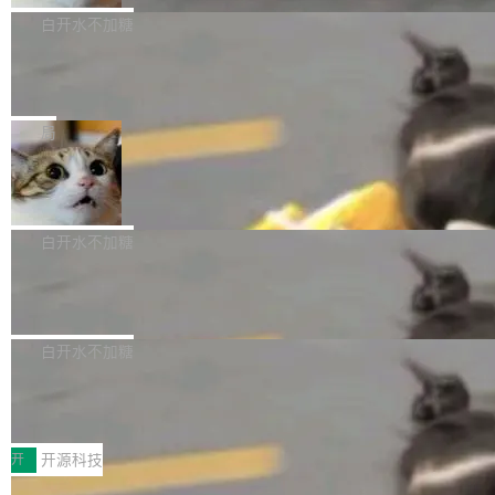
部搭载骁龙8 Elite Gen5 for Galaxy，它们本该
mits」——软件是在 commit 之间写出来的。git
析）披露的最新分析与第二季度业绩报告，Spac
白开水不加糖
是7月性...
只记录了你提交的最终状态，但真正的工作过程
eXAI在上个季度的总资本支出飙升至183.7亿美
Meta 发布终端编程 Agent“Muse Cod
——打字、删改、试错、agent 对话——都在 co
元。其中，绝大部分资金被直接用于 AI 领域，
e” 和 Muse Spark 1.2 模型
mmit 之间的空隙里丢失了。 DeltaDB 要做的就
金额高达158.3亿美元，这一单项投入已经逼近
Meta 今天发布了两款 AI 产品：Muse Code，
是把这段空隙补上。 回退到任何一次编辑：Delt
微软同期总资本开支的四成。 与亚马逊、Alpha
一个在终端里运行的编程 agent；Muse Spark
局
aDB 捕获 commit 之间的每一次操作，...
bet、微软以及 Meta 等传统科技巨头相比，Spa
1.2，驱动这个 agent 的新模型。一句话概括：
美团开源 LoHoSearch，用知识图谱校
ceXAI的资金消耗速度尤为引人瞩目。然而，支
你可以用 curl -fsSL https://dev.meta.ai/install.
准 AI 能力认知
撑庞大支出的资金来源却呈现出截然不同的面
sh | bash 安装一个能在大项目里自动规划、写
机器出题的前提，是让机器拥有全局视野。整个
貌。数据显示，微软和 Meta 主要依托充沛的经
代码、验证结果的 AI 终端工具。 据介绍，Muse
构建流程可以分为四个环节：建图 → 控制难度
白开水不加糖
营现金流来覆盖资本开支，其资本支出覆盖率分
Code 是 Meta 的编程 agent 产品。它和市场上
→ 质量把关 → 数据概览。
别达到155% 和106%;而SpaceXAI的经营现金
已有的终端编程 agent 在设计理念上有几个明显
腾讯开源 UCL-MPComm 通信库
流仅能覆盖资本开支的12...
的差异点。 异步后台 agent：Muse Code 有一
腾讯网平团队宣布开源了 UCL-MPComm 通信
个主 agent 循环，外加一组后台 agent。这些后
库，并将作为transport接入Mooncake TENT。
白开水不加糖
台 agent...
该通信库针对AI Memory池化场景的数据传输需
CoStrict入选工信部2025人工智能应用
求进行了深度优化，能够实现数据中心内大规模
典型案例
计算节点间多种内存类型的高性能通信。 UCL-
近日，工信部科技司公示《2025人工智能应用典
MPComm将作为一种传输引擎接入Mooncake T
型案例入选名单》，深信服“面向企业研发场景的
开
开源科技
ENT，实现零拷贝传输性能提升30%、非零拷贝
开源 AI 编程平台 CoStrict 应用”凭借卓越的技术