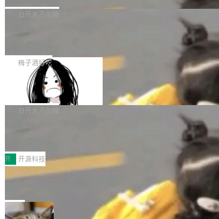
埃隆·马斯克推出的AI百科项目 Grokipedia 被曝
获配9...
题，该问题可能导致在旧版 Linux 内核...
P）！这一里程碑不仅标志着 Fluss 迈入新的发
长期停止内容更新，未能实现其作为“AI版维基百
白开水不加糖
展阶段，也将进一步推动流式存储、实时湖仓与
科”替代品的目标。 据 Lawfare 最新调查，自今
AI 数据基础加速融合，为实时数据基础设施的发
Solon I18n：三种解析器，零样板代码
年4月以来，Grokipedia 页面更新功能基本停
展开启新的篇章。
滞，过去三个月内没有任何条目完成更新，用户
如果你在 Spring Boot 里做过国际化，流程大概
提交的编辑请求也长期处于待处理状态。 Groki
是这样的：配 MessageSource 的 Bean、写 R
梅子酒好吃
pedia 于去年底上线，定位为由人工智能生成内
eloadableResourceBundleMessageSource、
Apache Doris 4.1 全面增强 Iceberg：
容的百科平台，被马斯克视为传统众包百科网站
声明 LocaleResolver、注册 LocaleChangeInt
支持 UPDATE、MERGE INTO 与 Iceb
维基百科的替代方案。Lawfare 调查发现，无论
erceptor…五六步之后才能看到第一行翻译文
Apache Doris 4.1 要补齐的，正是缺失的那一
erg V3
热门页面还是低关注度页面，均未出现近期更
本。 Solon 换了个方式。整个 i18n 模块围绕三
半。在已有查询能力的基础上，Doris 进一步支
白开水不加糖
新，相关问题并非局限于特定领域，而是在不同
个解析器、一个注解、一个工具类展开——没有
持了 UPDATE、DELETE、MERGE INTO 等数
主题和访问量页面中普遍存在。 调查人员最初认
Testin XAgent：CIO智能测试落地指南
XML、没有拦截器注册、没有样板配置。 资源
据修改操作、完整的表结构管理与分区演进，以
为，Grokipedia可能只是限...
文件的约定 把文件放到 resources/i18n/ 下： r
及 rewrite_data_files、expire_snapshots 等日
7月30日，TiD2026质量竞争力大会在北京中关
esources/i18n/messages.properties ...
常维护操作，并完整支持 Iceberg V3 格式。
村国家自主创新示范区会议中心开幕。本届大会
开
开源科技
由中关村智联软件服务业质量创新联盟主办，以
让非法状态不可表示：一篇关于 ADT
“智构可信·质创未来——AI原生时代的质量新范
的帖子在 Reddit 火了
式”为主题，直面AI从实验室走向规模化产业落地
有一种东西，一旦用过就回不去了。Alex Fedos
的核心质量命题。会上，《2026智能研发生产力
eev 管它叫"软件设计的基石"。 他说的东西不新
局
工具选型手册》发布，Testin云测的Testin XAge
鲜——代数数据类型（ADT），尤其是和类型