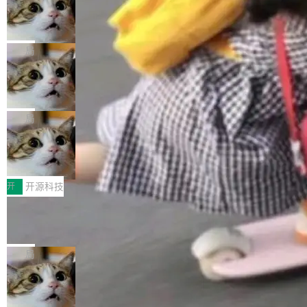
nt智能测试系统入选AI测试领域代表产品。对CI
Cloudflare 开源内部企业 AI 平台 Clou
（sum type）。但他说清楚了一件事：这不是类
dflare OS
O而言，这提示了一个转变：AI测试正在从效率
型系统的学术体操，是日常编码的思维方式。 文
Cloudflare 发布了一个开源项目 Cloudflare O
工具升级为企业的质量基础设施。 CIO面对的新
章从一个简单的例子切入。一个网站的深色主题
S。如果你只看官方博客，你会觉得这是又一
局
现实 过去两年，CIO们的焦虑清单上多了两项：
设置，如果用布尔值 + 可空字段来表示——bool
个"AI 知识库 + 聊天机器人"——每个大厂都在
一是如何让大模型和智能体应用安全地从PoC走
ean 表示是否可切换，nullable 的默认模式、浅
Deno 团队开源 Celld，可自托管的分
做，没什么新鲜的。 但 Kenton Varda 在 Twitte
向生产，二是如何让测试团队跟得上AI应用...
布式 Durable Objects
色方案、深色方案——会产生大量无意义的组
r 上把事情说清楚了： 今天我们发布了 Cloudfla
Ryan Dahl 领导的 Deno 团队推出了最新开源项
合。方案缺了、配置冲突了、全 null 了。要知道
re OS，一个带连接器的聊天机器人，跟其他所
目 Celld，一个能在自己机器上运行 Cloudflare
局
哪些组合有效，作者说，你得靠"文档、校验、或
有科技公司做的一样。只不过，实际上它不一
Workers 和 Durable Objects 的守护进程。 设
者部落知识"。 换个写法。Rust 的 enum，两个
样。这是 Sandstorm.io 的重制版，我十年前的
鲁大师7月新机性能/流畅/AI榜：vivo夺
计思路很直接：每个对象是一个独立的 SQLite
变体：Switchable...
性能、流畅双第一，三星Galaxy Z系列
那个创业公司。不同的是，这次它构建在 Cloudf
数据库，按名称寻址，复制到你自己的 S3 兼容
2026年7月的手机市场，由于存储等硬件成本暴
新折叠缺席
lare Workers 上——我花了九年时间搭建的平台
存储库里。节点之间只通过这个存储库协调——
增，手机厂商的日子也不好过啊，新机速度明显
开
开源科技
——并且深度集成了 AI。这基本上是我十年秘密
没有控制平面，没有共识协议。每个对象自带一
放缓，因此硝烟味淡了许多。新机参数规格除开
计划的顶峰。 十年前，Ken...
个小型数据库，应用天然按分片构建，单个数据
Zed 推出 DeltaDB，一个记录 commit
高价的三星折叠（三星Galaxy Z Fold8 Ultra / Z
之间所有操作的版本控制系统
库的竞争和爆炸半径问题在设计层面就被消除
Fold8 / Z Flip8）外，其余要么是中低端机器，
Zed 编辑器团队发布了新项目——DeltaDB，一
了。 闲置的 cell 会休眠到几乎不占资源。当 cel
例如iQOO Z11i、REDMI Note 17、REDMI No
个在 git commit 之间记录每一次编辑操作的版
局
l 迁移或唤醒时，新宿主从 S3 恢复 SQLite 数据
te 17 Pro、OPPO K15，要么是vivo X300 E这
本控制系统。目前处于 Early Access 阶段。 De
库继续执行。存储库是持久化的唯一真相...
样的次旗舰。 Galaxy Z Fold8 Ultra / Z Fold8 /
SpaceXAI 单季资本开支达 183 亿美元
ltaDB 的核心思路直接写在 landing page 最显
Z Flip8三款折叠屏新机均在7月22日发布，且全
眼的位置：「Software is made between com
根据风险投资人Tomer Tunguz 博客（VC 分