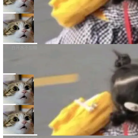
序给别人用。偶尔有人自己写个博客系统、智能
里日夜不停地"烧钱"。 复盘显示，...
网最大规模开源 Agent 路演现场诞生
ding in silos"——各自为战，互不通气。 这个判
家居控制、家庭实验室，都算稀奇事。 Crawsh
一条内测招募帖，发出去的时候大概没人想到它
断从他嘴里说出来分量不同。Hugging Face 是
aw 是 Shelley 的作者，一个开源 AI coding age
会变成一场开源 Agent 生态的路演。 8月1日，
局
全球最大的开源 AI 平台，上面跑着上百万个模
nt。他最近在博客上写了一篇文章，核心论点很
DeepSeek Harness 团队负责人崔添翼（tiany
型。谁在开源赛道上领先，...
简单：开发者工具必须开源。 理由不是传统的自
商汤 SenseNova U1.5-Lite-Preview
i）在 X 上发帖： 「如果你是 Agent Harness 相
开源
由软件情怀，而是一个跟 AI agent 直接相关的
关开源项目的开发者，希望参加 DeepSeek Har
商汤科技宣布面向社区开源轻量级统一多模态模
技术判断。 两行 prompt 就能个性化任何软件 C
ness 的内测，可以回复或私信联系我。请附上
型的预览版本 SenseNova U1.5-Lite-Preview。
白开水不加糖
rawshaw 给出了两个 prompt。 第一个： "下载
GitHub id 以及开源代表作。」 DeepSeek 曾在
公告称，SenseNova U1.5-Lite-Preview并非简
某个软件的源码，在本地构建。修改 agent ...
官方招聘信息中写过一条简洁有力的公式：Mod
Ubuntu 将核心系统包从 deb 转成了 s
单的模型规模升级，而是基于 SenseNova U1
nap
el + Harness = Agent。模型负责理解和推理，
的一次系统性迭代，不仅在同一架构中贯通视觉
Ubuntu 正在把又一个核心系统包从 deb 转为 s
Harness 负责把能力落到真实环境中——调用工
理解、推理、生成与编辑，还仅以 8B-MoT 的轻
nap。这次是 hwctl——一个用来检查 Ubuntu
局
具、读写文件、管理上下文、处理错误、完成闭
量大小，将能力推进到4K、更精细的真实质感、
硬件认证状态的命令行工具。 Canonical 工程师
环。崔添翼招人的标...
更复杂的视觉控制和可持续迭代编辑。 相比 U
Dario Amodei 担心新人来 Anthropic
Alan Griffiths 在邮件列表中说得很直白：「hwc
只为金钱，不为使命
1，U1.5-Lite-Preview 在以下方向上带来了显著
tl 是一个 Ubuntu 专有的包，它和它的依赖项都
顶级 AI 研究员在两家公司之间来回跳，中间只
提升： 原生支持4K图像生成； 更精细的局部纹
是 Ubuntu 专有的，不会用在其他发行版上。」
隔了几天。 Lilian Weng 上周刚宣布因健康原因
局
理、细节与真实世界质感； 更准确的中英文文字
所以 deb 版本的受众实际上为零。既然只有 Ub
离开 Thinking Machines Lab，说自己作为联合
生成与复杂版式组织； 更稳定的图...
untu 用户在用，那用 snap 打包就没什么可纠结
FFmpeg 9.0 发布
创始人的角色「太累了」。几天后，The Inform
的。 从 deb 到 snap 的迁移路径 hwctl 是 rust-
ation 就曝出她将重回 OpenAI，负责递归自我
FFmpeg 9.0 现已发布，包含多项改进。官方更
hwlib 硬件 API 库的一部分，命令行工具负责查
改进方向的研究。她是 Thinking Machines 过
新日志列出的 9.0 版本主要更新内容如下： 扩