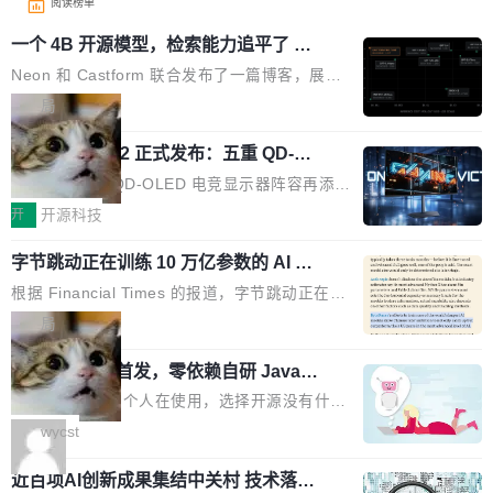
阅读榜单
一个 4B 开源模型，检索能力追平了 G
PT-5.6 Sol，成本降到 1/100
Neon 和 Castform 联合发布了一篇博客，展示
了一个惊人的结果：一个 4B 参数的开源模型，
局
经过 RL 后训练之后，在检索任务上的准确率追
技嘉 GO27Q32 正式发布：五重 QD-OL
平了 GPT-5.6 Sol，但每次请求的成本只有对方
ED 面板加持，320Hz 极速与影院级画
的 1/100。 具体来说，GPT-5.6 Sol 做一次典型
技嘉科技旗下 QD-OLED 电竞显示器阵容再添旗
面兼得
的多轮搜索请求需要超过 10 秒，端到端成本约
舰新作。GO27Q32 将于 2026 年 9 月 15 日正
开
开源科技
0.03 美元。对于需要反复搜索的 agent 工作流
式上市，以 27 英寸 QHD 分辨率、三星显示 Pe
来说，这个速度和成本都"高得让人没法用"。而
字节跳动正在训练 10 万亿参数的 AI 模
nta Tandem 五重发光架构为核心，为高端玩家
型
4B 开源模型在推理速度上快了几个数量级，成
打造速度与画质不妥协的沉浸体验。 GO27Q32
根据 Financial Times 的报道，字节跳动正在训
本低了两三个数量级。 问题在于，小模型开箱即
搭载三星最新 QD-OLED 面板，采用 5 层串联
练一个 10 万亿参数的 AI 模型，目前处于预训练
局
用时的检索能力确实远不如闭源前沿模型。差距
式发光结构，并装配全新 ObsidianShield 抗反
阶段。 10 万亿是什么概念？Anthropic 目前最
在哪？就在 RL 后训练。 从 RAG 到 agentic...
射镀膜，黑阶表现提升可达40%，并将表面硬度
wastnet 开源首发，零依赖自研 Java H
大的模型 Mythos 5 约 8 万亿参数。DeepSeek
TTP/2 框架，性能对标 Undertow !
由2H升級至3H，画面对比度与强度都提升的同
V4-Pro 是 1.6 万亿。月之暗面的 Kimi K3 是 2.
这个项目一直是个人在使用，选择开源没有什么
时还具有 320Hz 刷新率与 0.03ms GTG 灰阶响
8 万亿。美团 LongCat-2.0 是 1.6 万亿。字节
动机理由，就是想开源了，如果非要说一个，那
wycst
应时间，从源头消除拖影与动态模糊。 1.突破 O
跳动的这个未命名模型，直接跳到了 10 万亿。
就是它多少弥补了国产 Java 自研 HTTP/2 框架
LED 画质局限，暗部细节...
预训练通常需要 3 到 6 个月，之后还有微调阶
近百项AI创新成果集结中关村 技术落地
这块空白——放眼国产 Java 生态，能拿出手的