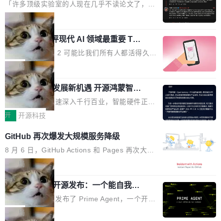
个表单字段，每个字段还有联动逻辑；比如我
了
的严苛使用需求。 澎湃功率，紧凑机身 钛金雕1
元。数字广告与公共关系相关服务市场更是从20
「许多顶级实验室的人现在几乎不读论文了，而
想...
600PG5 AI TOP具备强悍输出功率，同时实现
25年的8463亿美元扩张至2026年的8763亿美
且他们认为 ICLR/ICML/NeurIPS 充斥着大量过
局
机身尺寸大幅精简。整机长度仅16厘米，属于同
元。数字的背后是一个清晰的事实——品牌对专
度宣传和欺诈。」 OpenAI 研究员 Keller Jorda
功率段机身尺寸十分紧凑的1600W电源产品。小
业化营销服务的需求从未如此迫切。 但市场扩容
xAI 前工程师评现代 AI 领域最重要 Top
n 这条推文引发了广泛讨论。他不是在说风凉
巧机身有效提升市面主流标准A...
3 开源项目
的同时,服务商的竞争逻辑正在改变。2026年Top
话，他是说出了一个圈内人尽皆知但很少公开捅
Flash Attention 2 可能比我们所有人都活得久。
Agency年度合辑的观察指出,“产品”这个离消费
破的事实。 Jordan 随后补充了一句软化声明：
这句话不是来自某个技术博客，而是出自 Hieu
局
者最近的载体,在整个品牌营销层面的权重显著变
「我不认为这些会议上大部分论文都在过度宣传
Pham 的一条推文。Hieu Pham 是谁？他是 xAI
高了。全域营销服务商的竞争正在从规模转向深
或造假。问题是，作为读者，如果你筛选出那些
共商智能硬件发展新机遇 开源鸿蒙智能
的早期工程师之一，在 Grok 训练基础设施团队
度,案例厚度、全域覆盖、多线协同...
硬件开发者日杭州站即将举行
看起来最令人兴奋的论文，那它们大部分都是过
工作过。近日他在 X 上发了一条帖子，列出了他
随着万物智联加速深入千行百业，智能硬件正从
度宣传的。」 这才是真正的痛点。不是所有论文
认为现代 AI 领域最重要的三个开源项目。 第一
单点设备迈向智能化、网联化、协同化发展。作
开
开源科技
都有问题，是最吸引眼球的那批论文最有问题。
个名字毫无悬念：Flash Attention 2。 Hieu 的
为面向全场景、跨终端的分布式操作系统，开源
他引用的帖子来自 Mathew Shen，一位 ICLR 2
GitHub 再次爆发大规模服务降级
理由很具体。FA 系列不需要解释，但 FA2 是他
鸿蒙通过统一技术底座和分布式能力，为不同类
026 的读者：「看了篇 ...
认为最重要的一个——复杂度恰到好处，刚好能
型智能设备的开发、连接与互联提供关键支撑，
8 月 6 日，GitHub Actions 和 Pages 再次大规
驱动你去学 CuTe，但还没被那些"邪恶的" Hopp
也为产业链企业探索产品创新与商业增长打开新
模服务降级，Actions 完全不可用超过 5 小时，
局
er++ 优化所淹没，足够容易修改和适配。 更关
的空间。 8月14日，开源鸿蒙智能硬件开发者日
webhook 停发，连自托管 runner 也因调度层故
键的是 FA2 的持久性...
Prime Agent 开源发布：一个能自我改
（OHDD：OpenHarmony Hardware Develope
障无法工作。Pages、Copilot code review、C
进的编程 Agent，ARC-AGI 3 超越人类
r Day）将在杭州启航。活动面向智能硬件产业
opilot coding agent 全部受影响。从检测到完全
Prime Intellect 发布了 Prime Agent，一个开源
专家基线
链企业和开发者，邀请行业专家与资深技术顾
恢复，大约 12 小时。 这是 2026 年 8 月的第六
的编程 Agent Harness，核心设计围绕两个抽
局
问，围绕开源鸿蒙技术能力、设备适配、芯片适