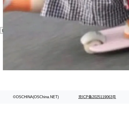
©OSCHINA(OSChina.NET)
京ICP备2025119063号