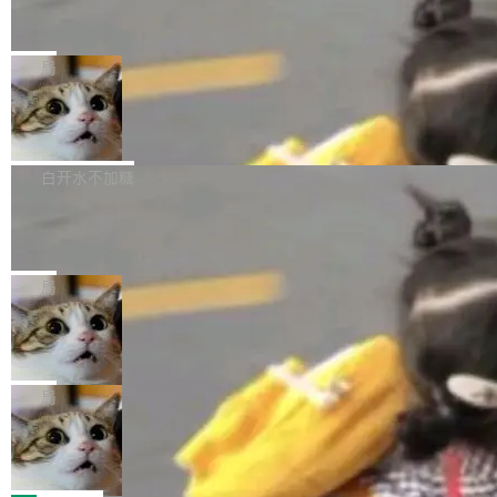
源评测集中，Hy ASR 3.0 preview 在多语种的
对音频采样频率设定了下限 采样率低于 8kHz
慕尼黑市政府为全职开源项目维护者提
让模型总结出三十余条潜在特性，再逐条要求生
WER（...
供资助
（通常被认为是 "telephone"/"walkie-talkie" 音
成详细解释和代码校验，最终筛选出对用户体感
"在过去大约 10 年的大部分时间里，libexpat 的
质的最低采样率）的音频格式将被拒绝 修复了 C
最强的若干项。对于尚未正式发版的 PG 19，则
维护工作一直与我的日常工作、家务、社交生活
局
SS 圆角虚线样式中可能存在的问题 如果表单中
通过拉取过去一年内（从 PG 18 Beta1 时间点
和休闲娱乐竞争时间。" 这是 libexpat 维护者 S
的图像元素不在同一个子树中，则它们将不再关
至今）的所有 commit，同样交由 AI 分析提炼。
Firefox 153.0.3 发布
ebastian Pipping 写在博客里的话。8 月 4 日，
联 加...
经过人工复核，准确度令人满意。这一方法也为
他宣布了一个新消息：从 2026 年 8 月 1 日起，
Firefox 153.0.3 现已发布，具体更新内容如
社区爱好者提供了高效跟踪新版本的思路。
他可以全职维护 libexpat 了，最长 6 个月。发
下： New Smart Window 包含多项增强功能：
白开水不加糖
工资的是慕尼黑市政府。 libexpat 是一个 C99
<ul> <li>现在建议列表会显示更多结果，方便用
编写的流式 XML 解析器，MIT 许可证。和 libx
Cloudflare Computer 开源：你的 Age
户查找历史记录和切换到已打开的标签页。（<a
nt 需要一台电脑，而不是一个容器
ml2 一样，它是世界上使用最广泛的 XML 解析
href="https://bugzilla.mozilla.org/show_bug.c
Cloudflare 开源了名为 @cloudflare/computer
库之一。你的操作系统、浏览器、无数的基础设
gi?id=2019042">Bug&nbsp;2019042</a>）</l
的 npm 包。项目的核心论点是：容器不适合 Ag
局
施软件，很可能都在用它。而过去十年，维护它
i> <li>现在，助手可以直接使用 Exa 的网络搜索
ent 计算。真正适合的，是 Isolate。 Cloudflare
的人一直在用业余...
结果回答问题，而无需将问题转交给搜索引擎。
OpenAI 公开邮件和聊天记录回应苹果
工程师在这件事上没什么可谦虚的——他们用 W
诉讼，称“Apple is getting this wron
（<a href="https://bugzilla.mozilla.org/show_
orkers 跑了十年 Isolate。用 CEO Matthew Pri
上个月，苹果一纸诉状把 OpenAI 告上法庭，指
g”
bug.cgi?id=204...
nce 的话说：「我们一生都在用 Isolate 运行代
控其挖角苹果前员工并窃取商业秘密。苹果的诉
局
码，而 AI Agent 不需要容器，它们需要的是 Iso
状把 OpenAI 描述成一个系统性地从前东家挖
late。」 容器为什么不合适 容器的问题在于启动
HUAWEI MatePad Edge上架WorkBu
人、套取机密信息的对手。 OpenAI 没发律师
ddy鸿蒙PC版，说话就能干活的AI办公
和销毁都太重了。一个 Agent 要执行的任务可能
函，也没选择庭外沉默。它在官网贴了一篇博
全能AI工作台WorkBuddy鸿蒙PC版上架HUAWE
搭子
只需要几毫秒的 CPU 时间，但容器从冷启动到