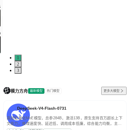
5
0
1
2
3
模力方舟
最新模型
热门模型
更多大模型
DeepSeek-V4-Flash-0731
高效轻量化MoE模型，总参284B，激活13B，原生支持百万超长上下
文能力。推理速度快、延迟低、调用成本低廉，综合能力均衡，主打
高并发、轻量化任务，适合日常对话、内容创作、基础 RAG、批量