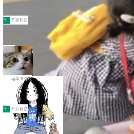
传输性能最高提升5倍。UCL-MPComm底层基
深信服AI算力网关入选工信部人工智能
创新与落地成效成功入选。 全链路私有化部署，
应用典型案例！
于自研UCL-Engine通信引擎，后续腾讯网平将
助力企业AI研发安全落地 当前，越来越多企业已
前不久，工业和信息化部正式发布《2025年人工
持续开源更多基于UCL-Engine的高性能通信组
经开始引入 AI Coding 工具，通过调用公有云模
智能应用典型案例名单》，集中展示人工智能在
开
开源科技
件。 腾讯网平团队在UCL-MPComm中实现了一
型或企业内部部署模型提升研发效率。但随着 AI
各领域的应用成果，覆盖技术底座、行业赋能、
个独立于业务线程的全局通信引擎（Engine），
Coding 从个人辅助工具逐步走向团队级、组织
Jeff Dean 离开 Google：一个时代的结
产品应用、支撑保障、专题等五大方向。深信服
并实...
束，一个实验室的开始
级应用，企业在规模化落地过程中，对安全性、
AI算力网关（AI创新平台）成功入选！ 随着各行
Google 员工编号 20。MapReduce 作者之一。
可控性和代码质量提出了更高要求。 首先是数据
各业的Agent走向规模化建设，算力构成形态逐
Bigtable 作者之一。TensorFlow 的作者之一。
局
安全与合规要求。对于大多数普通研发场景，公
渐丰富，用户关注的重点也在发生变化：不只是
Gemini 的架构师。Google 首席科学家。 Jeff D
有云模型能够满足快速试用和效率提升的需求。
让AI用起来，还要进一步看清混合算力时代下，
🔥 SolonCode v2026.8.4 发布：界面
ean 在 Google 工作了 27 年后，宣布离职。 他
但对于金融、能源、医疗等对数据安全要求较...
字体可调、22 种语言、记忆搜索增强
Token花在哪里、算力是否被充分利用，以及持
不是一个人走。一同离开的还有 Sanjay Ghema
打开终端就能上岗的全中文编码智能体，这一轮
续增长的AI成本该如何优化。 深信服AI算力网关
wat（Google 员工编号 23，Jeff Dean 二十多
把「看得清、用母语、记得住」三件事一次补
梅子酒好吃
正是围绕这些实际问题，从Token治理和成本治
年的编程搭档，MapReduce 和 Bigtable 的共同
齐。 SolonCode 是什么 SolonCode 是杭州无
理两个方面，让用户的每一份算力都看得清、管
作者）、Quoc Le（Google 大脑核心成员，Se
让“代码语义理解”深度释放AI Coding
耳科技研发的企业级终端编码智能体——一位全
得住、用得稳、省得下、更安全！ 一、从现在开
价值潜能：华为云码道（CodeArts）
q2Seq 和 DocAI 的共同发明人）以及 Oriol Vin
中文驱动的数字员工，自主理解需求、规划步
一、代码仓深度理解技术的作用与价值 在软件工
始，Token使用一目...
代码仓技术解析
yals（Gemini 联合负责人，AlphaSta...
骤、编写代码。不挑模型、不挑平台，curl 一行
程实践中，代码仓是企业核心知识资产的主要载
开
开源科技
装完即用。 开源地址：Gitee · GitCode · GitHu
体。企业级代码仓库通常包含数十万乃至数百万
b 安装 支持 Java 8+（8~26）、macOS / Linu
一条“删库”命令跑 17 小时，算法工程
个文件，其规模远超单次模型调用可承载的上下
师删光 89TB 数据只为干私活
x / Windows / Harmony PC。 # macOS / Linu
文窗口。随着项目规模的持续扩张与代码历史的
最高人民检察院8月4日公布了一起案件：北京一