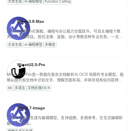
文本生成
AI 编程模型
Function Calling
文案处理等普惠刚需场景。
Qwen3.8-Max
2.4万亿参数MoE旗舰，编程与办公能力全面跃升，可自主编程十数
天交付完整项目。胜任法律、金融、设计等数百种专业任务，一次对
话端到端交付生产级成果。原生视觉理解贯穿规划、执行与验证全流
文本生成
AI 编程模型
多模态
程，支持超长文档与长视频的深度语义解析。长程任务中自主规划与
闭环迭代，持续进化。
MinerU2.5-Pro
MinerU2.5-Pro是一款面向复杂文档解析与 OCR 场景的专业模型，能
够从图片和文档中识别文字、理解页面布局，并将非结构化内容转换
为便于存储、检索和二次处理的结构化结果。
8K
多语言
文档处理/OCR
Wan2.7-Image
万相 2.7 图像生成与编辑模型，支持组图、多图参考、交互式编辑和
最高 2K 输出。