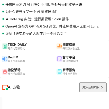
任意网页划词 AI 问答：不用切换标签页的效率秘诀
为什么要开发又一个 AI 浏览器插件
🔥 Hot-Plug 实战：运行期管理 Solon 插件
OpenAI 宣布为 GPT-5.6 Sol 调优，并让免费用户无限用 Luna
许多顶级实验室的人现在几乎不读论文了
TECH DAILY
阅读榜单
每日内容报纸化
每周热文看这里
DevFM
智写平台
当天资讯听着看
AI 创作更轻松
激励活动
智库报告
参与活动赢源石
行业技术报告
AI 造物
更多造物项目