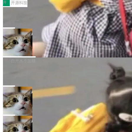
文，标题只有六个字：Apple is getting this wro
I MatePad Edge应用市场，直接下载即可使
开
开源科技
就绪要花数秒。如果未来有十...
ng。 然后，它把邮件往来和 iMessage 聊天记
用，与鸿蒙电脑上的体验一致。值得一提的是，
录全贴了出来。 他发错人了 苹果外部律师 Gabr
FFmpeg 9.0 发布：代号“Lei”，以此纪
这是目前市面上唯一支持平板接入WorkBuddy P
念中国开发者雷霄骅
iel Gross 来自 Weil 律所，2 月 23 日下午 5:53
C版的产品，搭载“人机双写”重磅功能——你写
全球知名开源多媒体框架 FFmpeg 今天正式发
给 OpenAI 总法律顾问 Che Chang 发了封邮
你的，AI写AI的，同屏协作互不干扰。一句话让
布了 9.0 版本。这个版本除了带来新一代音视频
局
件，附了一封长信，要求 OpenAI 配合调查前苹
AI帮你干活，现在开启全新体验！ 温馨提示：
处理能力和硬件加速支持之外，还有一个特殊之
果员工带走机密信...
体验WorkBuddy鸿蒙PC版前，请将 HUAWEI M
亚马逊成本失控：AI 写代码烧掉 1215
处：FFmpeg 9.0 的代号是“Lei”。 这个名字，
万元，超预算 860%
atePad Edge 升级至 HarmonyOS 6.1.0.135S
来自中国开发者雷霄骅（Lei Xiaohua）。 对于
外媒近日曝光了亚马逊的多份内部报告显示，AI
P9 patch03及以上版本。 *升级路径：设置 > 搜
很多中国音视频开发者而言，这个名字并不陌
导致公司在多个项目上超支。《金融时报》报道
白开水不加糖
索“软件更新” > 检查更新，即可搜索新版本，下
生。十年前，他通过大量中文技术文章、源码分
称，仅一个项目的成本超支就高达 180 万美元
载安装完成升级即可。 没有...
析和开源示例，让一代开发者第一次真正理解 F
Hugging Face CEO 发声：中国正在开
（约合人民币 1215 万元）。 具体来说，一名工
源模型上碾压我们
Fmpeg，也成为很多人进入音视频开发领域的
程师借助 Anthropic 旗下 Claude Sonnet 模型
"他们正在开源模型上碾压我们。" Hugging Fac
“启蒙老师”。 而今年，恰好是雷霄骅离世十周
编写程序，目标是完成电商平台作者信息与商品
e CEO Clément Delangue 在 CNBC 的采访里
局
年。FFmpeg 社区最终选择用一个大版本的名
列表的数据匹配 —— 一项常规的数据处理任
没有拐弯抹角。他说中国正在赢得 AI 竞赛，而
字，留下了这份纪念。 雷霄骅曾是中国传媒大学
务，最终却产生了 180 万美元的账单，实际支出
当 AI agent 把源码变成了最好的扩展系
且按目前的速度，中国 AI 工具预计在今年底或
数字电视技术方向的博士生，长期从事视频、音
统，开发者工具必须开源
超出原定预算 860%。 更令人意外的是，该项目
2027 年就能追上美国前沿实验室的水平。 Dela
五年前，David Crawshaw 问过很多软件工程师
频技...
最终并未成功落地，而高额算力消耗持续运行长
ngue 把原因归结为一件事：开放协作。中国的
一个问题：你写过什么给自己用的程序？答案几
局
达 5 个月，公司直到财务对账时才察觉异常。这
AI 开发者在一个共享和协作的生态里加速迭代，
乎都是没有。工程师们整天用别人写的程序写程
意味着一个无人看管的 AI 程序，在近半年时间
而美国模型厂商在"闭门造车"。他的原话是 "buil
DeepSeek Harness 宣布内测邀请，全