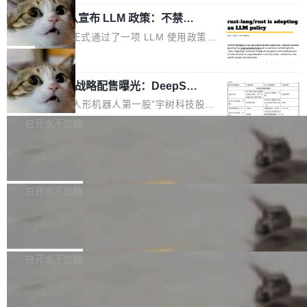
起事故，其中四起与 AI/Copilot 服务相关。 Git
象：Recursive Language Model（RLM）和 C
配、功耗与稳定性调优、兼容性测评及统一互联
Hub 员工 kdaigle 在 HN 讨论中贴出了一组数
Rust 项目团队宣布 LLM 政策：不禁
ontinual Harness。在 ARC-AGI 3 基准测试
等内容展开系统讲解和实战交流，帮助企业进一
止，但你要承认哪些代码不是你写的
据：2025 年全年 10 亿次 commit。现在，每周
上，Prime Agent + Opus 5 的组合达到了 95.
Rust 语言项目正式通过了一项 LLM 使用政策，
步了解开源鸿蒙在智能...
2.75 亿次，全年预计 140 亿次。GitHub...
5% RHAE Best@1，超过了 ARC 报告的人类专
覆盖 rust-lang/rust 单一仓库的代码贡献。这不
局
家基线 95.4%。 不是又一个 coding agent 包装
是项目级别的官方立场，目前由五个团队采纳，
器 Prime Agent 的架构和市面上大多数 coding
宇树科技 IPO 战略配售曝光：DeepSe
但它可能是主流开源项目中关于 AI 辅助贡献最
ek 获配 93.3 万股，锁定 36 个月
agent 有本质区别。大多数 agent harness 的设
细致的一份规则。 政策的核心只有一句话：LLM
8月6日晚间，“人形机器人第一股”宇树科技股份
计是基于早期模型的能力—...
可以用来分析、提炼、审阅、建议，但不能用来
有限公司披露IPO发行价格及战略配售结果，杭
白开水不加糖
创作。 具体来说，LLM 生成的代码可以提交，
州深度求索人工智能基础技术研究有限公司（De
但必须满足五个条件：预先安排、非关键、高质
Docker 29.7.2 发布
epSeek）获配93.3399万股，按150.8元/股发行
量、充分测试、充分审查，并且必须披露。LLM
价格计算，认购金额约1.41亿元，股份锁定期为
Docker 29.7.2 现已发布，具体更新内容如下：
不得生成涉及安全性的关键变更，除非作者本身
36个月。 公告显示，本次宇树科技战略配售对
Bug fixes and enhancements 修复多次传递同
白开水不加糖
就是领域专家。即使如此，政策也"强烈不建
象主要包括长期投资机构、与公司业务具有战略
一环境变量时，docker service create和docker
议"这么做。 对于不披露的情况，审核者可以直
合作关系或长期合作愿景的大型企业、科创板保
Apache Fluss 毕业成为顶级项目
service update会发生 panic 的问题。docker/cl
接关闭 PR，无需解释。 政策作者 Jynn Ne...
荐人跟投子公司，以及公司高级管理人员和核心
i#7145 修复了 Docker Engine 29.7.0 中引入的
今年 7 月，Apache Fluss 的毕业提案在 Apach
员工参与设立的专项资产管理计划。其中，Dee
一个回归问题，该问题导致拉取镜像时会拒绝包
e 孵化器项目管理委员会（IPMC）投票中获得
白开水不加糖
pSeek作为与宇树科技具备战略合作关系的企
含绝对 hardlink 目标的镜像（此类镜像由某些镜
全票通过，随后获 Apache 软件基金会董事会批
业，获配股份数量占本次发行数量的2.31%。 除
像构建工具生成）。moby/moby#53305 修复了
马斯克 AI 百科项目 Grokipedia 被曝数
准。今天，Apache 软件基金会正式宣布 Apach
DeepSeek外，腾讯旗下上海启善投资有限公司
月未更新
Docker Engine 29.7.0 中引入的一个回归问
e Fluss 孵化毕业，成为 Apache 顶级项目（TL