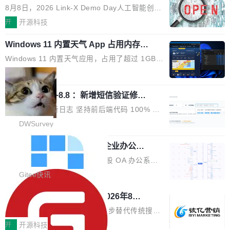
与产业迭代提速
段。按这个时间线，最早可能在 2026 年底或 2
HTTP/2 网络框架，要么闭源，要么底层建立在
8月8日，2026 Link-X Demo Day人工智能创新
027 年初发布。 这个节点很微妙。Anthropic 刚
Netty 之上，真正自研的 Java 实现几乎没有。
项目展在北京中关村举办。本次活动由星连资
开
开源科技
在 5 月发布了 Mythos 5...
wastnet 是一款完全自研、零第三方依赖的轻量
本、华清普智AI孵化器主办，汇聚近2000名产
级 Java 网络应用框架，核心基于 JDK 原生 NI
Windows 11 内置天气 App 占用内存超
业、学术、投资人士，集中展出近百项覆盖AI芯
过 1GB
O 构建 Reactor 多路复用模型，不依赖 Netty、
片、算力、模型、应用全链条创新项目，聚焦AI
Windows 11 内置天气应用，占用了超过 1GB
Tomcat 等任何第三方网络库。其 HTTP/2 协议
技术产业化落地与资本对接，呈现当前国内AI前
内存。 Notebookcheck 的测试发现这个数字
局
栈从 HPACK、Huffman 到 ALPN 均为自主实
沿技术突破与商业化最新进展。 活动围绕AI学术
时，反复确认了多次。不是 100MB，不是 500
现，在基准测试中与 Un...
研究与产业落地融合展开多维度研讨。星连资本
调问更新7.26~8.8 ：新增短信验证修
MB，是 1 个 G。一个显示天气的应用。 Windo
改，考试能力升级
创始合伙人张鸣晨表示，AI产业化是长期产融结
ws 内置应用臃肿早就是老话题了，但一款天气
DWSurvey 更新日志 坚持前后端代码 100% 开
合过程，早期优质技术项目需持续资本与产业资
应用占用内存就超过 1G 还是过于离谱——问题
源助力企业建设自主可控的问卷调研系统 官网地
DWSurvey
源赋能，助力创新从概念走向落地。现场青年学
出在 WebView2。微软的天气 App 本质上是一
址www.diaowen.net ➔ 源码下载Gitee 仓库 ➔
者、产业专家、投资人围绕AI前沿技术瓶颈、行
个嵌在 Edge WebView 里的网页。它不是一个
勾股 OA v6.0.2 已经发布，企业办公系
本次更新新增短信验证修改已答问卷功能，提升
业固有认知重构等议题展开跨界对话，聚焦行业
统
「应用」，它是一个运行在浏览器引擎里的网
答卷安全性；同时升级考试能力，完善填空题判
勾股 OA v6.0.2 已经发布。 勾股 OA 办公系统
真实痛点与突破方向...
页，外面套了一层 Windows 的壳。 WebView2
分、防切屏等功能体验，并优化多项产品细节，
是一款简单实用的开源的企业办公系统。系统集
Gitee快讯
本身就是个内存大户。它加载了完整的 Edge 渲
提升整体使用体验。 新增功能 01. 新增验证手
成了系统设置、附件管理、人事管理、行政管
染引擎，包括 JavaScript 引擎...
942亿赛道如何选对伙伴？2026年8月G
机号后查看、修改已答问卷功能 02. 新增填空题
理、消息管理、资产管理、企业公告、知识网
EO公司推荐
判分功能 03. 添加协作管理员支持树形结构选择
盘、审批流程设置、办公审批、工作计划、工作
当DeepSeek、豆包等大模型逐步替代传统搜索
体验优化与修复 •页面与体验优化 优化工作台首
汇报、工作日志、日常办公、财务管理、客户管
成为用户获取信息的主要入口,品牌竞争的逻辑变
开
开源科技