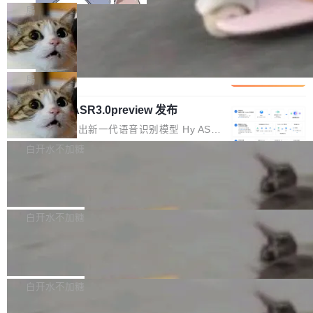
x / Harmony PC curl -fsSL https://solon.noea
不断累积，代码仓中的模块关系、接口契约、业
名90后算法工程师王某，为了给自己接的私活腾
局
r.org/solon...
务逻辑等关键信息往往分散于数十乃至数百个文
服务器空间，删光了公司AI游戏部门的全部核心
件之中，形成高度复杂的知识关联网络。传统的
Cloudflare 分享推理优化实践：KV ca
数据。 王某2024年1月入职东城区某科技公司AI
che 量化 + 权重压缩，吞吐量提升 4
代码检索手段（如关键词匹配、目录遍历）仅能
短剧部门，有互联网大厂背景。在公司内部架构
Kimi 和 GLM 是当前最强的大模型系列之一，但
1%，成本降 30%
在语法层面完成文本定位，难以触及代码的语义
调整期间，部门三次通知全员将数据从A集群迁
它们有一个共同的问题：太吃显存了。月之暗面
局
内涵与结构关联，导致开发者使用代码智能体在
移到B集群，王某都回复了"收到"。 他没有迁移
的 Kimi K 系列和智谱的 GLM 都是长上下文、M
理解大规模代码仓时面临显著"代码仓理解"瓶
数据。2024年9月3日下午4点，他使用此前登录
腾讯混元 Hy ASR3.0preview 发布
oE 架构的大模型，好用到让人上瘾，但 GPU 显
颈。 代码仓深度理解服务（以下简称" CodeBas
的账号密码进入A集群，输入了一条被程序员圈
存永远不够用。 Cloudflare 的 Workers AI 团队
腾讯混元正式推出新一代语音识别模型 Hy ASR
e深度理解服务"）是华为云码道（CodeA...
称为"删库跑路"的命令——最高管理员权限、无
一直在跑这些模型的推理。他们在官方博客上发
3.0preview。基于最新一代大语言模型 Hy3 的
白开水不加糖
需确认、强制递归删除。17个小时后，运维人员
了一篇技术文章，详细拆解了三种让大模型在 G
语言理解能力，以及融合了高精度语音识别与深
发现异常并中止进程时，89TB数据已经没了。
PU 上跑得更省、更快的技术手段——KV cache
Pale Moon 34.3.2 发布，苍月浏览器
度语义理解能力，实现了语音识别能力的全面升
删掉的是AI游戏部门的全部开发文件，包括公司
量化、模型权重压缩、以及共享 KV cache 的完
级。 根据介绍，Hy ASR3.0preview 目标在于：
Pale Moon 34.3.2 现已发布，这是一个安全更
自研的多个文生3D和...
整性保护。效果是：吞吐量提升 41%，每 token
让语音识别不再只是听清，而是真正听懂。通过
新和少量网页兼容性修复版本。 Changes/fixe
白开水不加糖
成本降低 30%，精度不变。 FP8 省的不仅是显
先理解你的语境和意图，再把准确的文字直接给
s： 实现了URL.Parse()便捷功能 对浏览器内部
存 KV cache 是推理时最吃显...
到你。从“逐字转写、单点优化”演进为“理解语
PostgreSQL 18/19 新特性深度解读
函数添加了多项边界检查，以避免潜在的越界访
境、兼容场景、一键直出”。 Hy ASR 3.0 previe
问、下溢和溢出。（DiD） 修复了加载和解析内
演讲者分享了一个有趣的实践：面对 PG 18 已
w 不要求标准普通话，方言识别覆盖粤语、吴语
容提供的字体时出现的几个问题 为避免音频加
发布的 Release Notes，他利用 AI 工具（如 Co
白开水不加糖
等 10 大方言片区和 20 余个二级小片区。在开
载、处理和播放过程中可能出现的一系列错误，
pilot）对数千条 commit 日志进行自动分析，先