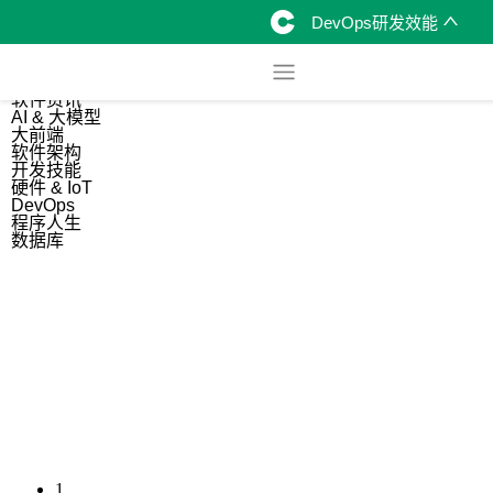
DevOps研发效能
综合
开源资讯
软件资讯
AI & 大模型
大前端
软件架构
开发技能
硬件 & IoT
DevOps
程序人生
数据库
1