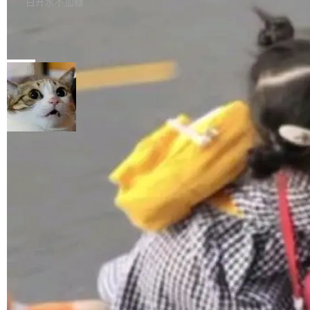
白开水不加糖
询 Ubuntu 的硬件认证数据库。...
去一年内第四个离开的联合创始人。 这家由前
展 AMF 色彩转换器 (vf_vpp_amf) 的 HDR 功能
OpenAI CTO Mira Murati 创立的公司，连创始
DeepSeek V4 Flash 单日消耗 8 万亿 t
MP4 muxer 中支持 LCEVC 音轨复用 Playdate
okens 登顶热搜
团队都留不住。 但 Thinking Machines 不是唯
视频编码器和多路复用器 添加 v360_vulkan filt
8 万亿 tokens。一天。一家公司的消耗。 Open
一在人才争夺战中失血的公司。六月，Google
er HE-AAC 960 解码 (DAB+) transpose_cuda
Code 在 X 上发帖：「DeepSeek Flash did 8T
局
连失两员大将：Noam Shazeer 去了 Op...
filter 添加 AMF Frame Rate Converter (vf_frc
tokens on August 1st. 5T of free usage + 3T
_amf) filter SMPTE 2094-50 元数据支持和直
on OpenCode Go.」79.8 万次浏览，连带着 #
通 ProRes RAW VideoToolbox 硬件加速器 AP
DeepSeek一天消耗了8万亿# 上了微博热搜——
加载更多
V ...
注意这是 OpenCode 一家的消耗。 OpenCode
是 Anomaly 出品的 AI 编程工具，套餐 10 美元/
月。用户交了 10 美元，就能用 DeepSeek Flas
h 随便写代码，按网友说法：「怎么使劲用也用
不完。」5T 来自免费额度，3T 来自 Go...