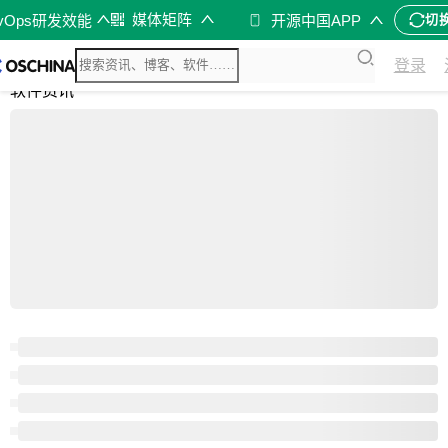
媒体矩阵
evOps研发效能
开源中国APP
切
综合
登录
开源资讯
软件资讯