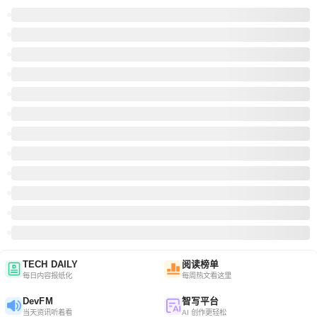
TECH DAILY
阅读榜单
每日内容报纸化
每周热文看这里
DevFM
智写平台
当天资讯听着看
AI 创作更轻松