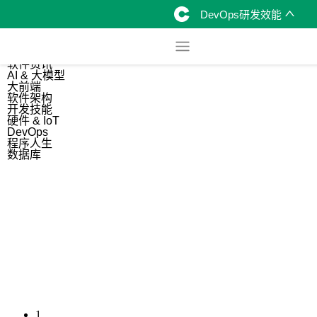
DevOps研发效能
综合
开源资讯
软件资讯
AI & 大模型
大前端
软件架构
开发技能
硬件 & IoT
DevOps
程序人生
数据库
1