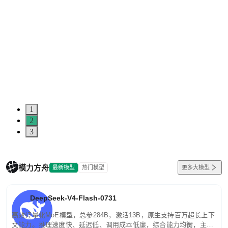
1
2
3
模力方舟
最新模型
热门模型
更多大模型
DeepSeek-V4-Flash-0731
高效轻量化MoE模型，总参284B，激活13B，原生支持百万超长上下
文能力。推理速度快、延迟低、调用成本低廉，综合能力均衡，主打