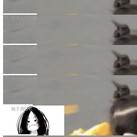
但必须满足五个条件：预先安排、非关键、高质
Docker 29.7.2 发布
epSeek）获配93.3399万股，按150.8元/股发行
量、充分测试、充分审查，并且必须披露。LLM
价格计算，认购金额约1.41亿元，股份锁定期为
Docker 29.7.2 现已发布，具体更新内容如下：
不得生成涉及安全性的关键变更，除非作者本身
36个月。 公告显示，本次宇树科技战略配售对
Bug fixes and enhancements 修复多次传递同
白开水不加糖
就是领域专家。即使如此，政策也"强烈不建
象主要包括长期投资机构、与公司业务具有战略
一环境变量时，docker service create和docker
议"这么做。 对于不披露的情况，审核者可以直
合作关系或长期合作愿景的大型企业、科创板保
Apache Fluss 毕业成为顶级项目
service update会发生 panic 的问题。docker/cl
接关闭 PR，无需解释。 政策作者 Jynn Ne...
荐人跟投子公司，以及公司高级管理人员和核心
i#7145 修复了 Docker Engine 29.7.0 中引入的
今年 7 月，Apache Fluss 的毕业提案在 Apach
员工参与设立的专项资产管理计划。其中，Dee
一个回归问题，该问题导致拉取镜像时会拒绝包
e 孵化器项目管理委员会（IPMC）投票中获得
白开水不加糖
pSeek作为与宇树科技具备战略合作关系的企
含绝对 hardlink 目标的镜像（此类镜像由某些镜
全票通过，随后获 Apache 软件基金会董事会批
业，获配股份数量占本次发行数量的2.31%。 除
像构建工具生成）。moby/moby#53305 修复了
马斯克 AI 百科项目 Grokipedia 被曝数
准。今天，Apache 软件基金会正式宣布 Apach
DeepSeek外，腾讯旗下上海启善投资有限公司
月未更新
Docker Engine 29.7.0 中引入的一个回归问
e Fluss 孵化毕业，成为 Apache 顶级项目（TL
埃隆·马斯克推出的AI百科项目 Grokipedia 被曝
获配9...
题，该问题可能导致在旧版 Linux 内核...
P）！这一里程碑不仅标志着 Fluss 迈入新的发
长期停止内容更新，未能实现其作为“AI版维基百
白开水不加糖
展阶段，也将进一步推动流式存储、实时湖仓与
科”替代品的目标。 据 Lawfare 最新调查，自今
AI 数据基础加速融合，为实时数据基础设施的发
Solon I18n：三种解析器，零样板代码
年4月以来，Grokipedia 页面更新功能基本停
展开启新的篇章。
滞，过去三个月内没有任何条目完成更新，用户
如果你在 Spring Boot 里做过国际化，流程大概
提交的编辑请求也长期处于待处理状态。 Groki
是这样的：配 MessageSource 的 Bean、写 R
梅子酒好吃
pedia 于去年底上线，定位为由人工智能生成内
eloadableResourceBundleMessageSource、
Apache Doris 4.1 全面增强 Iceberg：
容的百科平台，被马斯克视为传统众包百科网站
声明 LocaleResolver、注册 LocaleChangeInt
支持 UPDATE、MERGE INTO 与 Iceb
维基百科的替代方案。Lawfare 调查发现，无论
erceptor…五六步之后才能看到第一行翻译文
Apache Doris 4.1 要补齐的，正是缺失的那一
erg V3
热门页面还是低关注度页面，均未出现近期更