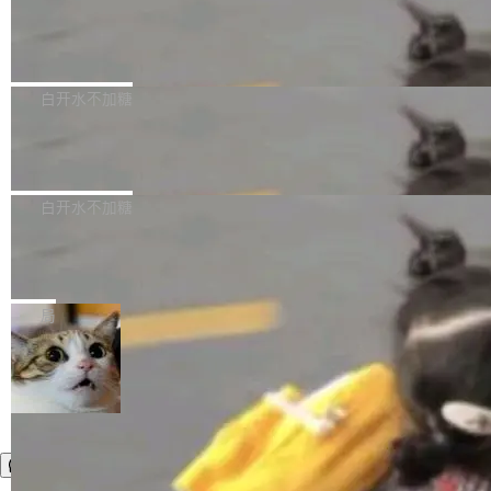
需确认、强制递归删除。17个小时后，运维人员
了一篇技术文章，详细拆解了三种让大模型在 G
语言理解能力，以及融合了高精度语音识别与深
发现异常并中止进程时，89TB数据已经没了。
PU 上跑得更省、更快的技术手段——KV cache
Pale Moon 34.3.2 发布，苍月浏览器
度语义理解能力，实现了语音识别能力的全面升
删掉的是AI游戏部门的全部开发文件，包括公司
量化、模型权重压缩、以及共享 KV cache 的完
级。 根据介绍，Hy ASR3.0preview 目标在于：
Pale Moon 34.3.2 现已发布，这是一个安全更
自研的多个文生3D和...
整性保护。效果是：吞吐量提升 41%，每 token
让语音识别不再只是听清，而是真正听懂。通过
新和少量网页兼容性修复版本。 Changes/fixe
白开水不加糖
成本降低 30%，精度不变。 FP8 省的不仅是显
先理解你的语境和意图，再把准确的文字直接给
s： 实现了URL.Parse()便捷功能 对浏览器内部
存 KV cache 是推理时最吃显...
到你。从“逐字转写、单点优化”演进为“理解语
PostgreSQL 18/19 新特性深度解读
函数添加了多项边界检查，以避免潜在的越界访
境、兼容场景、一键直出”。 Hy ASR 3.0 previe
问、下溢和溢出。（DiD） 修复了加载和解析内
演讲者分享了一个有趣的实践：面对 PG 18 已
w 不要求标准普通话，方言识别覆盖粤语、吴语
容提供的字体时出现的几个问题 为避免音频加
发布的 Release Notes，他利用 AI 工具（如 Co
白开水不加糖
等 10 大方言片区和 20 余个二级小片区。在开
载、处理和播放过程中可能出现的一系列错误，
pilot）对数千条 commit 日志进行自动分析，先
源评测集中，Hy ASR 3.0 preview 在多语种的
对音频采样频率设定了下限 采样率低于 8kHz
慕尼黑市政府为全职开源项目维护者提
让模型总结出三十余条潜在特性，再逐条要求生
WER（...
供资助
（通常被认为是 "telephone"/"walkie-talkie" 音
成详细解释和代码校验，最终筛选出对用户体感
"在过去大约 10 年的大部分时间里，libexpat 的
质的最低采样率）的音频格式将被拒绝 修复了 C
最强的若干项。对于尚未正式发版的 PG 19，则
维护工作一直与我的日常工作、家务、社交生活
局
SS 圆角虚线样式中可能存在的问题 如果表单中
通过拉取过去一年内（从 PG 18 Beta1 时间点
和休闲娱乐竞争时间。" 这是 libexpat 维护者 S
的图像元素不在同一个子树中，则它们将不再关
至今）的所有 commit，同样交由 AI 分析提炼。
ebastian Pipping 写在博客里的话。8 月 4 日，
联 加...
经过人工复核，准确度令人满意。这一方法也为
他宣布了一个新消息：从 2026 年 8 月 1 日起，
社区爱好者提供了高效跟踪新版本的思路。
他可以全职维护 libexpat 了，最长 6 个月。发
工资的是慕尼黑市政府。 libexpat 是一个 C99
编写的流式 XML 解析器，MIT 许可证。和 libx