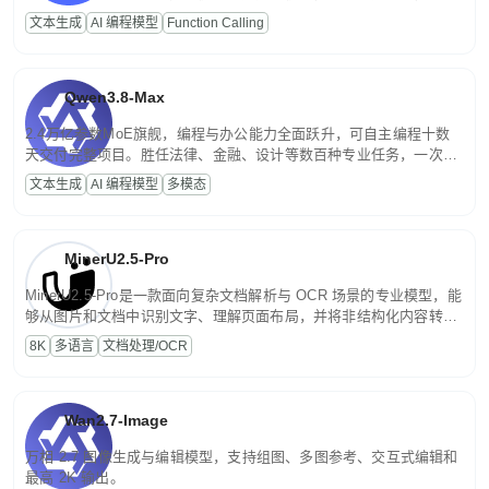
高并发、轻量化任务，适合日常对话、内容创作、基础 RAG、批量
文本生成
AI 编程模型
Function Calling
文案处理等普惠刚需场景。
Qwen3.8-Max
2.4万亿参数MoE旗舰，编程与办公能力全面跃升，可自主编程十数
天交付完整项目。胜任法律、金融、设计等数百种专业任务，一次对
话端到端交付生产级成果。原生视觉理解贯穿规划、执行与验证全流
文本生成
AI 编程模型
多模态
程，支持超长文档与长视频的深度语义解析。长程任务中自主规划与
闭环迭代，持续进化。
MinerU2.5-Pro
MinerU2.5-Pro是一款面向复杂文档解析与 OCR 场景的专业模型，能
够从图片和文档中识别文字、理解页面布局，并将非结构化内容转换
为便于存储、检索和二次处理的结构化结果。
8K
多语言
文档处理/OCR
Wan2.7-Image
万相 2.7 图像生成与编辑模型，支持组图、多图参考、交互式编辑和
最高 2K 输出。