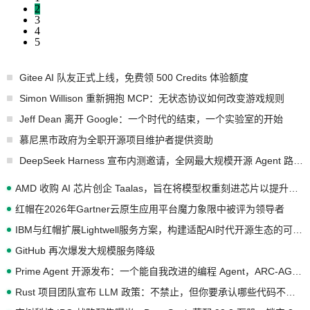
2
3
4
5
Gitee AI 队友正式上线，免费领 500 Credits 体验额度
Simon Willison 重新拥抱 MCP：无状态协议如何改变游戏规则
Jeff Dean 离开 Google：一个时代的结束，一个实验室的开始
慕尼黑市政府为全职开源项目维护者提供资助
DeepSeek Harness 宣布内测邀请，全网最大规模开源 Agent 路演现场诞生
AMD 收购 AI 芯片创企 Taalas，旨在将模型权重刻进芯片以提升推理性能
红帽在2026年Gartner云原生应用平台魔力象限中被评为领导者
IBM与红帽扩展Lightwell服务方案，构建适配AI时代开源生态的可信基础设施
GitHub 再次爆发大规模服务降级
Prime Agent 开源发布：一个能自我改进的编程 Agent，ARC-AGI 3 超越人类专家基线
Rust 项目团队宣布 LLM 政策：不禁止，但你要承认哪些代码不是你写的