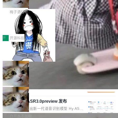
但对于金融、能源、医疗等对数据安全要求较...
字体可调、22 种语言、记忆搜索增强
Token花在哪里、算力是否被充分利用，以及持
不是一个人走。一同离开的还有 Sanjay Ghema
打开终端就能上岗的全中文编码智能体，这一轮
续增长的AI成本该如何优化。 深信服AI算力网关
wat（Google 员工编号 23，Jeff Dean 二十多
把「看得清、用母语、记得住」三件事一次补
梅子酒好吃
正是围绕这些实际问题，从Token治理和成本治
年的编程搭档，MapReduce 和 Bigtable 的共同
齐。 SolonCode 是什么 SolonCode 是杭州无
理两个方面，让用户的每一份算力都看得清、管
作者）、Quoc Le（Google 大脑核心成员，Se
让“代码语义理解”深度释放AI Coding
耳科技研发的企业级终端编码智能体——一位全
得住、用得稳、省得下、更安全！ 一、从现在开
价值潜能：华为云码道（CodeArts）
q2Seq 和 DocAI 的共同发明人）以及 Oriol Vin
中文驱动的数字员工，自主理解需求、规划步
一、代码仓深度理解技术的作用与价值 在软件工
始，Token使用一目...
代码仓技术解析
yals（Gemini 联合负责人，AlphaSta...
骤、编写代码。不挑模型、不挑平台，curl 一行
程实践中，代码仓是企业核心知识资产的主要载
开
开源科技
装完即用。 开源地址：Gitee · GitCode · GitHu
体。企业级代码仓库通常包含数十万乃至数百万
一条“删库”命令跑 17 小时，算法工程
b 安装 支持 Java 8+（8~26）、macOS / Linu
个文件，其规模远超单次模型调用可承载的上下
师删光 89TB 数据只为干私活
x / Windows / Harmony PC。 # macOS / Linu
文窗口。随着项目规模的持续扩张与代码历史的
最高人民检察院8月4日公布了一起案件：北京一
x / Harmony PC curl -fsSL https://solon.noea
不断累积，代码仓中的模块关系、接口契约、业
名90后算法工程师王某，为了给自己接的私活腾
局
r.org/solon...
务逻辑等关键信息往往分散于数十乃至数百个文
服务器空间，删光了公司AI游戏部门的全部核心
Cloudflare 分享推理优化实践：KV ca
件之中，形成高度复杂的知识关联网络。传统的
数据。 王某2024年1月入职东城区某科技公司AI
che 量化 + 权重压缩，吞吐量提升 4
代码检索手段（如关键词匹配、目录遍历）仅能
短剧部门，有互联网大厂背景。在公司内部架构
Kimi 和 GLM 是当前最强的大模型系列之一，但
1%，成本降 30%
在语法层面完成文本定位，难以触及代码的语义
调整期间，部门三次通知全员将数据从A集群迁
它们有一个共同的问题：太吃显存了。月之暗面
局
内涵与结构关联，导致开发者使用代码智能体在
移到B集群，王某都回复了"收到"。 他没有迁移
的 Kimi K 系列和智谱的 GLM 都是长上下文、M
理解大规模代码仓时面临显著"代码仓理解"瓶
数据。2024年9月3日下午4点，他使用此前登录
腾讯混元 Hy ASR3.0preview 发布
oE 架构的大模型，好用到让人上瘾，但 GPU 显
颈。 代码仓深度理解服务（以下简称" CodeBas
的账号密码进入A集群，输入了一条被程序员圈
存永远不够用。 Cloudflare 的 Workers AI 团队
腾讯混元正式推出新一代语音识别模型 Hy ASR
e深度理解服务"）是华为云码道（CodeA...
称为"删库跑路"的命令——最高管理员权限、无
一直在跑这些模型的推理。他们在官方博客上发
3.0preview。基于最新一代大语言模型 Hy3 的
白开水不加糖