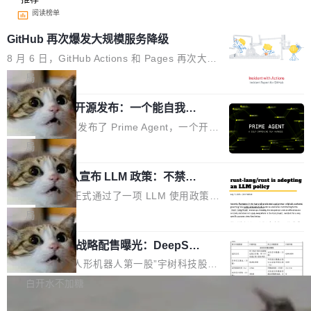
阅读榜单
GitHub 再次爆发大规模服务降级
8 月 6 日，GitHub Actions 和 Pages 再次大规
模服务降级，Actions 完全不可用超过 5 小时，
局
webhook 停发，连自托管 runner 也因调度层故
Prime Agent 开源发布：一个能自我改
障无法工作。Pages、Copilot code review、C
进的编程 Agent，ARC-AGI 3 超越人类
opilot coding agent 全部受影响。从检测到完全
Prime Intellect 发布了 Prime Agent，一个开源
专家基线
恢复，大约 12 小时。 这是 2026 年 8 月的第六
的编程 Agent Harness，核心设计围绕两个抽
局
起事故，其中四起与 AI/Copilot 服务相关。 Git
象：Recursive Language Model（RLM）和 C
Hub 员工 kdaigle 在 HN 讨论中贴出了一组数
Rust 项目团队宣布 LLM 政策：不禁
ontinual Harness。在 ARC-AGI 3 基准测试
止，但你要承认哪些代码不是你写的
据：2025 年全年 10 亿次 commit。现在，每周
上，Prime Agent + Opus 5 的组合达到了 95.
Rust 语言项目正式通过了一项 LLM 使用政策，
2.75 亿次，全年预计 140 亿次。GitHub...
5% RHAE Best@1，超过了 ARC 报告的人类专
覆盖 rust-lang/rust 单一仓库的代码贡献。这不
局
家基线 95.4%。 不是又一个 coding agent 包装
是项目级别的官方立场，目前由五个团队采纳，
器 Prime Agent 的架构和市面上大多数 coding
宇树科技 IPO 战略配售曝光：DeepSe
但它可能是主流开源项目中关于 AI 辅助贡献最
ek 获配 93.3 万股，锁定 36 个月
agent 有本质区别。大多数 agent harness 的设
细致的一份规则。 政策的核心只有一句话：LLM
8月6日晚间，“人形机器人第一股”宇树科技股份
计是基于早期模型的能力—...
可以用来分析、提炼、审阅、建议，但不能用来
有限公司披露IPO发行价格及战略配售结果，杭
白开水不加糖
创作。 具体来说，LLM 生成的代码可以提交，
州深度求索人工智能基础技术研究有限公司（De