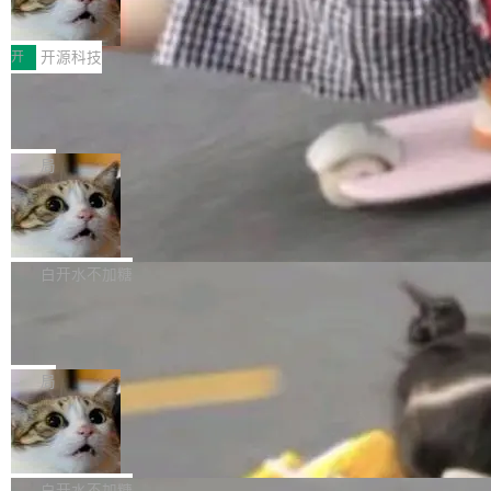
变体：Switchable...
性能、流畅双第一，三星Galaxy Z系列
那个创业公司。不同的是，这次它构建在 Cloudf
数据库，按名称寻址，复制到你自己的 S3 兼容
2026年7月的手机市场，由于存储等硬件成本暴
新折叠缺席
lare Workers 上——我花了九年时间搭建的平台
存储库里。节点之间只通过这个存储库协调——
增，手机厂商的日子也不好过啊，新机速度明显
开
开源科技
——并且深度集成了 AI。这基本上是我十年秘密
没有控制平面，没有共识协议。每个对象自带一
放缓，因此硝烟味淡了许多。新机参数规格除开
计划的顶峰。 十年前，Ken...
个小型数据库，应用天然按分片构建，单个数据
Zed 推出 DeltaDB，一个记录 commit
高价的三星折叠（三星Galaxy Z Fold8 Ultra / Z
之间所有操作的版本控制系统
库的竞争和爆炸半径问题在设计层面就被消除
Fold8 / Z Flip8）外，其余要么是中低端机器，
Zed 编辑器团队发布了新项目——DeltaDB，一
了。 闲置的 cell 会休眠到几乎不占资源。当 cel
例如iQOO Z11i、REDMI Note 17、REDMI No
个在 git commit 之间记录每一次编辑操作的版
局
l 迁移或唤醒时，新宿主从 S3 恢复 SQLite 数据
te 17 Pro、OPPO K15，要么是vivo X300 E这
本控制系统。目前处于 Early Access 阶段。 De
库继续执行。存储库是持久化的唯一真相...
样的次旗舰。 Galaxy Z Fold8 Ultra / Z Fold8 /
SpaceXAI 单季资本开支达 183 亿美元
ltaDB 的核心思路直接写在 landing page 最显
Z Flip8三款折叠屏新机均在7月22日发布，且全
眼的位置：「Software is made between com
根据风险投资人Tomer Tunguz 博客（VC 分
部搭载骁龙8 Elite Gen5 for Galaxy，它们本该
mits」——软件是在 commit 之间写出来的。git
析）披露的最新分析与第二季度业绩报告，Spac
白开水不加糖
是7月性...
只记录了你提交的最终状态，但真正的工作过程
eXAI在上个季度的总资本支出飙升至183.7亿美
Meta 发布终端编程 Agent“Muse Cod
——打字、删改、试错、agent 对话——都在 co
元。其中，绝大部分资金被直接用于 AI 领域，
e” 和 Muse Spark 1.2 模型
mmit 之间的空隙里丢失了。 DeltaDB 要做的就
金额高达158.3亿美元，这一单项投入已经逼近
Meta 今天发布了两款 AI 产品：Muse Code，
是把这段空隙补上。 回退到任何一次编辑：Delt
微软同期总资本开支的四成。 与亚马逊、Alpha
一个在终端里运行的编程 agent；Muse Spark
局
aDB 捕获 commit 之间的每一次操作，...
bet、微软以及 Meta 等传统科技巨头相比，Spa
1.2，驱动这个 agent 的新模型。一句话概括：
美团开源 LoHoSearch，用知识图谱校
ceXAI的资金消耗速度尤为引人瞩目。然而，支
你可以用 curl -fsSL https://dev.meta.ai/install.
准 AI 能力认知
撑庞大支出的资金来源却呈现出截然不同的面
sh | bash 安装一个能在大项目里自动规划、写
机器出题的前提，是让机器拥有全局视野。整个
貌。数据显示，微软和 Meta 主要依托充沛的经
代码、验证结果的 AI 终端工具。 据介绍，Muse
构建流程可以分为四个环节：建图 → 控制难度
白开水不加糖