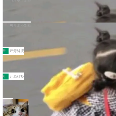
营现金流来覆盖资本开支，其资本支出覆盖率分
Code 是 Meta 的编程 agent 产品。它和市场上
→ 质量把关 → 数据概览。
别达到155% 和106%;而SpaceXAI的经营现金
已有的终端编程 agent 在设计理念上有几个明显
腾讯开源 UCL-MPComm 通信库
流仅能覆盖资本开支的12...
的差异点。 异步后台 agent：Muse Code 有一
腾讯网平团队宣布开源了 UCL-MPComm 通信
个主 agent 循环，外加一组后台 agent。这些后
库，并将作为transport接入Mooncake TENT。
白开水不加糖
台 agent...
该通信库针对AI Memory池化场景的数据传输需
CoStrict入选工信部2025人工智能应用
求进行了深度优化，能够实现数据中心内大规模
典型案例
计算节点间多种内存类型的高性能通信。 UCL-
近日，工信部科技司公示《2025人工智能应用典
MPComm将作为一种传输引擎接入Mooncake T
型案例入选名单》，深信服“面向企业研发场景的
开
开源科技
ENT，实现零拷贝传输性能提升30%、非零拷贝
开源 AI 编程平台 CoStrict 应用”凭借卓越的技术
传输性能最高提升5倍。UCL-MPComm底层基
深信服AI算力网关入选工信部人工智能
创新与落地成效成功入选。 全链路私有化部署，
应用典型案例！
于自研UCL-Engine通信引擎，后续腾讯网平将
助力企业AI研发安全落地 当前，越来越多企业已
前不久，工业和信息化部正式发布《2025年人工
持续开源更多基于UCL-Engine的高性能通信组
经开始引入 AI Coding 工具，通过调用公有云模
智能应用典型案例名单》，集中展示人工智能在
开
开源科技
件。 腾讯网平团队在UCL-MPComm中实现了一
型或企业内部部署模型提升研发效率。但随着 AI
各领域的应用成果，覆盖技术底座、行业赋能、
个独立于业务线程的全局通信引擎（Engine），
Coding 从个人辅助工具逐步走向团队级、组织
Jeff Dean 离开 Google：一个时代的结
产品应用、支撑保障、专题等五大方向。深信服
并实...
束，一个实验室的开始
级应用，企业在规模化落地过程中，对安全性、
AI算力网关（AI创新平台）成功入选！ 随着各行
Google 员工编号 20。MapReduce 作者之一。
可控性和代码质量提出了更高要求。 首先是数据
各业的Agent走向规模化建设，算力构成形态逐
Bigtable 作者之一。TensorFlow 的作者之一。
局
安全与合规要求。对于大多数普通研发场景，公
渐丰富，用户关注的重点也在发生变化：不只是
Gemini 的架构师。Google 首席科学家。 Jeff D
有云模型能够满足快速试用和效率提升的需求。
让AI用起来，还要进一步看清混合算力时代下，
🔥 SolonCode v2026.8.4 发布：界面
ean 在 Google 工作了 27 年后，宣布离职。 他