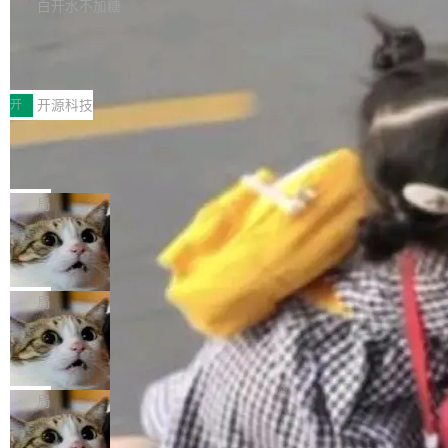
本。 Solon 换了个方式。整个 i18n 模块围绕三
半。在已有查询能力的基础上，Doris 进一步支
白开水不加糖
新，相关问题并非局限于特定领域，而是在不同
个解析器、一个注解、一个工具类展开——没有
持了 UPDATE、DELETE、MERGE INTO 等数
主题和访问量页面中普遍存在。 调查人员最初认
Testin XAgent：CIO智能测试落地指南
XML、没有拦截器注册、没有样板配置。 资源
据修改操作、完整的表结构管理与分区演进，以
为，Grokipedia可能只是限...
文件的约定 把文件放到 resources/i18n/ 下： r
及 rewrite_data_files、expire_snapshots 等日
7月30日，TiD2026质量竞争力大会在北京中关
esources/i18n/messages.properties ...
常维护操作，并完整支持 Iceberg V3 格式。
村国家自主创新示范区会议中心开幕。本届大会
开
开源科技
由中关村智联软件服务业质量创新联盟主办，以
让非法状态不可表示：一篇关于 ADT
“智构可信·质创未来——AI原生时代的质量新范
的帖子在 Reddit 火了
式”为主题，直面AI从实验室走向规模化产业落地
有一种东西，一旦用过就回不去了。Alex Fedos
的核心质量命题。会上，《2026智能研发生产力
eev 管它叫"软件设计的基石"。 他说的东西不新
局
工具选型手册》发布，Testin云测的Testin XAge
鲜——代数数据类型（ADT），尤其是和类型
nt智能测试系统入选AI测试领域代表产品。对CI
Cloudflare 开源内部企业 AI 平台 Clou
（sum type）。但他说清楚了一件事：这不是类
dflare OS
O而言，这提示了一个转变：AI测试正在从效率
型系统的学术体操，是日常编码的思维方式。 文
Cloudflare 发布了一个开源项目 Cloudflare O
工具升级为企业的质量基础设施。 CIO面对的新
章从一个简单的例子切入。一个网站的深色主题
S。如果你只看官方博客，你会觉得这是又一
局
现实 过去两年，CIO们的焦虑清单上多了两项：
设置，如果用布尔值 + 可空字段来表示——bool
个"AI 知识库 + 聊天机器人"——每个大厂都在
一是如何让大模型和智能体应用安全地从PoC走
ean 表示是否可切换，nullable 的默认模式、浅
Deno 团队开源 Celld，可自托管的分
做，没什么新鲜的。 但 Kenton Varda 在 Twitte
向生产，二是如何让测试团队跟得上AI应用...
布式 Durable Objects
色方案、深色方案——会产生大量无意义的组
r 上把事情说清楚了： 今天我们发布了 Cloudfla
Ryan Dahl 领导的 Deno 团队推出了最新开源项
合。方案缺了、配置冲突了、全 null 了。要知道
re OS，一个带连接器的聊天机器人，跟其他所
目 Celld，一个能在自己机器上运行 Cloudflare
局
哪些组合有效，作者说，你得靠"文档、校验、或
有科技公司做的一样。只不过，实际上它不一
Workers 和 Durable Objects 的守护进程。 设
者部落知识"。 换个写法。Rust 的 enum，两个
样。这是 Sandstorm.io 的重制版，我十年前的
鲁大师7月新机性能/流畅/AI榜：vivo夺
计思路很直接：每个对象是一个独立的 SQLite