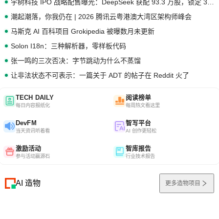
宇树科技 IPO 战略配售曝光：DeepSeek 获配 93.3 万股，锁定 36 个月
潮起潮落，你我仍在 | 2026 腾讯云粤港澳大湾区架构师峰会
马斯克 AI 百科项目 Grokipedia 被曝数月未更新
Solon I18n：三种解析器，零样板代码
张一鸣的三次否决：字节跳动为什么不蒸馏
让非法状态不可表示：一篇关于 ADT 的帖子在 Reddit 火了
TECH DAILY
阅读榜单
每日内容报纸化
每周热文看这里
DevFM
智写平台
当天资讯听着看
AI 创作更轻松
激励活动
智库报告
参与活动赢源石
行业技术报告
AI 造物
更多造物项目