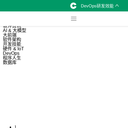
DevOps研发效能
综合
开源资讯
软件资讯
AI & 大模型
大前端
软件架构
开发技能
硬件 & IoT
DevOps
程序人生
数据库
1