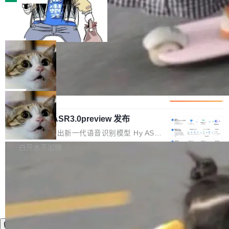
装完即用。 开源地址：Gitee · GitCode · GitHu
体。企业级代码仓库通常包含数十万乃至数百万
b 安装 支持 Java 8+（8~26）、macOS / Linu
一条“删库”命令跑 17 小时，算法工程
个文件，其规模远超单次模型调用可承载的上下
师删光 89TB 数据只为干私活
x / Windows / Harmony PC。 # macOS / Linu
文窗口。随着项目规模的持续扩张与代码历史的
最高人民检察院8月4日公布了一起案件：北京一
x / Harmony PC curl -fsSL https://solon.noea
不断累积，代码仓中的模块关系、接口契约、业
名90后算法工程师王某，为了给自己接的私活腾
局
r.org/solon...
务逻辑等关键信息往往分散于数十乃至数百个文
服务器空间，删光了公司AI游戏部门的全部核心
件之中，形成高度复杂的知识关联网络。传统的
Cloudflare 分享推理优化实践：KV ca
数据。 王某2024年1月入职东城区某科技公司AI
che 量化 + 权重压缩，吞吐量提升 4
代码检索手段（如关键词匹配、目录遍历）仅能
短剧部门，有互联网大厂背景。在公司内部架构
Kimi 和 GLM 是当前最强的大模型系列之一，但
1%，成本降 30%
在语法层面完成文本定位，难以触及代码的语义
调整期间，部门三次通知全员将数据从A集群迁
它们有一个共同的问题：太吃显存了。月之暗面
局
内涵与结构关联，导致开发者使用代码智能体在
移到B集群，王某都回复了"收到"。 他没有迁移
的 Kimi K 系列和智谱的 GLM 都是长上下文、M
理解大规模代码仓时面临显著"代码仓理解"瓶
数据。2024年9月3日下午4点，他使用此前登录
腾讯混元 Hy ASR3.0preview 发布
oE 架构的大模型，好用到让人上瘾，但 GPU 显
颈。 代码仓深度理解服务（以下简称" CodeBas
的账号密码进入A集群，输入了一条被程序员圈
存永远不够用。 Cloudflare 的 Workers AI 团队
腾讯混元正式推出新一代语音识别模型 Hy ASR
e深度理解服务"）是华为云码道（CodeA...
称为"删库跑路"的命令——最高管理员权限、无
一直在跑这些模型的推理。他们在官方博客上发
3.0preview。基于最新一代大语言模型 Hy3 的
白开水不加糖
需确认、强制递归删除。17个小时后，运维人员
了一篇技术文章，详细拆解了三种让大模型在 G
语言理解能力，以及融合了高精度语音识别与深
发现异常并中止进程时，89TB数据已经没了。
PU 上跑得更省、更快的技术手段——KV cache
度语义理解能力，实现了语音识别能力的全面升
删掉的是AI游戏部门的全部开发文件，包括公司
量化、模型权重压缩、以及共享 KV cache 的完
级。 根据介绍，Hy ASR3.0preview 目标在于：
自研的多个文生3D和...
整性保护。效果是：吞吐量提升 41%，每 token
让语音识别不再只是听清，而是真正听懂。通过
成本降低 30%，精度不变。 FP8 省的不仅是显
先理解你的语境和意图，再把准确的文字直接给
存 KV cache 是推理时最吃显...
到你。从“逐字转写、单点优化”演进为“理解语