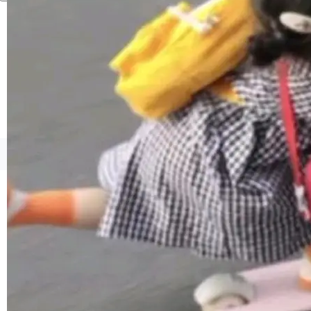
境、兼容场景、一键直出”。 Hy ASR 3.0 previe
w 不要求标准普通话，方言识别覆盖粤语、吴语
等 10 大方言片区和 20 余个二级小片区。在开
源评测集中，Hy ASR 3.0 preview 在多语种的
WER（...
©OSCHINA(OSChina.NET)
京ICP备2025119063号