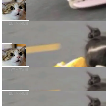
l 迁移或唤醒时，新宿主从 S3 恢复 SQLite 数据
te 17 Pro、OPPO K15，要么是vivo X300 E这
本控制系统。目前处于 Early Access 阶段。 De
库继续执行。存储库是持久化的唯一真相...
样的次旗舰。 Galaxy Z Fold8 Ultra / Z Fold8 /
SpaceXAI 单季资本开支达 183 亿美元
ltaDB 的核心思路直接写在 landing page 最显
Z Flip8三款折叠屏新机均在7月22日发布，且全
眼的位置：「Software is made between com
根据风险投资人Tomer Tunguz 博客（VC 分
部搭载骁龙8 Elite Gen5 for Galaxy，它们本该
mits」——软件是在 commit 之间写出来的。git
析）披露的最新分析与第二季度业绩报告，Spac
白开水不加糖
是7月性...
只记录了你提交的最终状态，但真正的工作过程
eXAI在上个季度的总资本支出飙升至183.7亿美
——打字、删改、试错、agent 对话——都在 co
Meta 发布终端编程 Agent“Muse Cod
元。其中，绝大部分资金被直接用于 AI 领域，
e” 和 Muse Spark 1.2 模型
mmit 之间的空隙里丢失了。 DeltaDB 要做的就
金额高达158.3亿美元，这一单项投入已经逼近
Meta 今天发布了两款 AI 产品：Muse Code，
是把这段空隙补上。 回退到任何一次编辑：Delt
微软同期总资本开支的四成。 与亚马逊、Alpha
一个在终端里运行的编程 agent；Muse Spark
局
aDB 捕获 commit 之间的每一次操作，...
bet、微软以及 Meta 等传统科技巨头相比，Spa
1.2，驱动这个 agent 的新模型。一句话概括：
ceXAI的资金消耗速度尤为引人瞩目。然而，支
美团开源 LoHoSearch，用知识图谱校
你可以用 curl -fsSL https://dev.meta.ai/install.
准 AI 能力认知
撑庞大支出的资金来源却呈现出截然不同的面
sh | bash 安装一个能在大项目里自动规划、写
机器出题的前提，是让机器拥有全局视野。整个
貌。数据显示，微软和 Meta 主要依托充沛的经
代码、验证结果的 AI 终端工具。 据介绍，Muse
构建流程可以分为四个环节：建图 → 控制难度
白开水不加糖
营现金流来覆盖资本开支，其资本支出覆盖率分
Code 是 Meta 的编程 agent 产品。它和市场上
→ 质量把关 → 数据概览。
别达到155% 和106%;而SpaceXAI的经营现金
已有的终端编程 agent 在设计理念上有几个明显
腾讯开源 UCL-MPComm 通信库
流仅能覆盖资本开支的12...
的差异点。 异步后台 agent：Muse Code 有一
腾讯网平团队宣布开源了 UCL-MPComm 通信
个主 agent 循环，外加一组后台 agent。这些后
库，并将作为transport接入Mooncake TENT。
白开水不加糖
台 agent...
该通信库针对AI Memory池化场景的数据传输需
CoStrict入选工信部2025人工智能应用
求进行了深度优化，能够实现数据中心内大规模