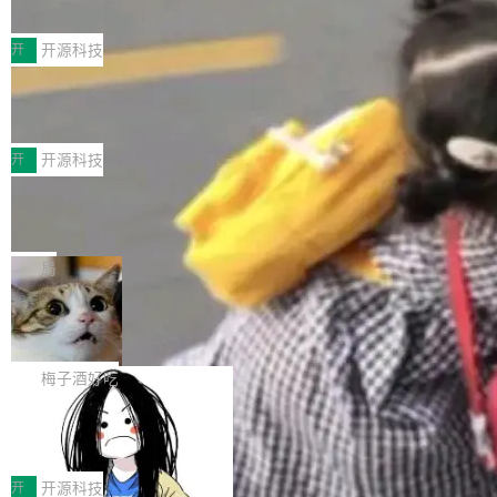
典型案例
计算节点间多种内存类型的高性能通信。 UCL-
近日，工信部科技司公示《2025人工智能应用典
MPComm将作为一种传输引擎接入Mooncake T
型案例入选名单》，深信服“面向企业研发场景的
开
开源科技
ENT，实现零拷贝传输性能提升30%、非零拷贝
开源 AI 编程平台 CoStrict 应用”凭借卓越的技术
传输性能最高提升5倍。UCL-MPComm底层基
深信服AI算力网关入选工信部人工智能
创新与落地成效成功入选。 全链路私有化部署，
应用典型案例！
于自研UCL-Engine通信引擎，后续腾讯网平将
助力企业AI研发安全落地 当前，越来越多企业已
前不久，工业和信息化部正式发布《2025年人工
持续开源更多基于UCL-Engine的高性能通信组
经开始引入 AI Coding 工具，通过调用公有云模
智能应用典型案例名单》，集中展示人工智能在
开
开源科技
件。 腾讯网平团队在UCL-MPComm中实现了一
型或企业内部部署模型提升研发效率。但随着 AI
各领域的应用成果，覆盖技术底座、行业赋能、
个独立于业务线程的全局通信引擎（Engine），
Jeff Dean 离开 Google：一个时代的结
Coding 从个人辅助工具逐步走向团队级、组织
产品应用、支撑保障、专题等五大方向。深信服
并实...
束，一个实验室的开始
级应用，企业在规模化落地过程中，对安全性、
AI算力网关（AI创新平台）成功入选！ 随着各行
Google 员工编号 20。MapReduce 作者之一。
可控性和代码质量提出了更高要求。 首先是数据
各业的Agent走向规模化建设，算力构成形态逐
Bigtable 作者之一。TensorFlow 的作者之一。
局
安全与合规要求。对于大多数普通研发场景，公
渐丰富，用户关注的重点也在发生变化：不只是
Gemini 的架构师。Google 首席科学家。 Jeff D
有云模型能够满足快速试用和效率提升的需求。
🔥 SolonCode v2026.8.4 发布：界面
让AI用起来，还要进一步看清混合算力时代下，
ean 在 Google 工作了 27 年后，宣布离职。 他
但对于金融、能源、医疗等对数据安全要求较...
字体可调、22 种语言、记忆搜索增强
Token花在哪里、算力是否被充分利用，以及持
不是一个人走。一同离开的还有 Sanjay Ghema
打开终端就能上岗的全中文编码智能体，这一轮
续增长的AI成本该如何优化。 深信服AI算力网关
wat（Google 员工编号 23，Jeff Dean 二十多
把「看得清、用母语、记得住」三件事一次补
梅子酒好吃
正是围绕这些实际问题，从Token治理和成本治
年的编程搭档，MapReduce 和 Bigtable 的共同
齐。 SolonCode 是什么 SolonCode 是杭州无
理两个方面，让用户的每一份算力都看得清、管
作者）、Quoc Le（Google 大脑核心成员，Se
让“代码语义理解”深度释放AI Coding
耳科技研发的企业级终端编码智能体——一位全
得住、用得稳、省得下、更安全！ 一、从现在开
价值潜能：华为云码道（CodeArts）
q2Seq 和 DocAI 的共同发明人）以及 Oriol Vin
中文驱动的数字员工，自主理解需求、规划步
一、代码仓深度理解技术的作用与价值 在软件工
始，Token使用一目...
代码仓技术解析
yals（Gemini 联合负责人，AlphaSta...
骤、编写代码。不挑模型、不挑平台，curl 一行
程实践中，代码仓是企业核心知识资产的主要载
开
开源科技