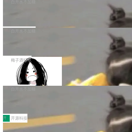
一个回归问题，该问题导致拉取镜像时会拒绝包
e 孵化器项目管理委员会（IPMC）投票中获得
白开水不加糖
pSeek作为与宇树科技具备战略合作关系的企
含绝对 hardlink 目标的镜像（此类镜像由某些镜
全票通过，随后获 Apache 软件基金会董事会批
业，获配股份数量占本次发行数量的2.31%。 除
马斯克 AI 百科项目 Grokipedia 被曝数
像构建工具生成）。moby/moby#53305 修复了
准。今天，Apache 软件基金会正式宣布 Apach
DeepSeek外，腾讯旗下上海启善投资有限公司
月未更新
Docker Engine 29.7.0 中引入的一个回归问
e Fluss 孵化毕业，成为 Apache 顶级项目（TL
埃隆·马斯克推出的AI百科项目 Grokipedia 被曝
获配9...
题，该问题可能导致在旧版 Linux 内核...
P）！这一里程碑不仅标志着 Fluss 迈入新的发
长期停止内容更新，未能实现其作为“AI版维基百
白开水不加糖
展阶段，也将进一步推动流式存储、实时湖仓与
科”替代品的目标。 据 Lawfare 最新调查，自今
AI 数据基础加速融合，为实时数据基础设施的发
Solon I18n：三种解析器，零样板代码
年4月以来，Grokipedia 页面更新功能基本停
展开启新的篇章。
滞，过去三个月内没有任何条目完成更新，用户
如果你在 Spring Boot 里做过国际化，流程大概
提交的编辑请求也长期处于待处理状态。 Groki
是这样的：配 MessageSource 的 Bean、写 R
梅子酒好吃
pedia 于去年底上线，定位为由人工智能生成内
eloadableResourceBundleMessageSource、
容的百科平台，被马斯克视为传统众包百科网站
Apache Doris 4.1 全面增强 Iceberg：
声明 LocaleResolver、注册 LocaleChangeInt
支持 UPDATE、MERGE INTO 与 Iceb
维基百科的替代方案。Lawfare 调查发现，无论
erceptor…五六步之后才能看到第一行翻译文
Apache Doris 4.1 要补齐的，正是缺失的那一
erg V3
热门页面还是低关注度页面，均未出现近期更
本。 Solon 换了个方式。整个 i18n 模块围绕三
半。在已有查询能力的基础上，Doris 进一步支
白开水不加糖
新，相关问题并非局限于特定领域，而是在不同
个解析器、一个注解、一个工具类展开——没有
持了 UPDATE、DELETE、MERGE INTO 等数
主题和访问量页面中普遍存在。 调查人员最初认
XML、没有拦截器注册、没有样板配置。 资源
Testin XAgent：CIO智能测试落地指南
据修改操作、完整的表结构管理与分区演进，以
为，Grokipedia可能只是限...
文件的约定 把文件放到 resources/i18n/ 下： r
及 rewrite_data_files、expire_snapshots 等日
7月30日，TiD2026质量竞争力大会在北京中关
esources/i18n/messages.properties ...
常维护操作，并完整支持 Iceberg V3 格式。
村国家自主创新示范区会议中心开幕。本届大会
开
开源科技
由中关村智联软件服务业质量创新联盟主办，以
让非法状态不可表示：一篇关于 ADT
“智构可信·质创未来——AI原生时代的质量新范