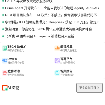
GitHub 再次爆发大规模服务降级
Prime Agent 开源发布：一个能自我改进的编程 Agent，ARC-AGI 3 超越人类专家基线
Rust 项目团队宣布 LLM 政策：不禁止，但你要承认哪些代码不是你写的
宇树科技 IPO 战略配售曝光：DeepSeek 获配 93.3 万股，锁定 36 个月
潮起潮落，你我仍在 | 2026 腾讯云粤港澳大湾区架构师峰会
马斯克 AI 百科项目 Grokipedia 被曝数月未更新
TECH DAILY
阅读榜单
每日内容报纸化
每周热文看这里
DevFM
智写平台
当天资讯听着看
AI 创作更轻松
激励活动
智库报告
参与活动赢源石
行业技术报告
AI 造物
更多造物项目