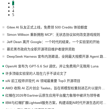
2
3
4
5
Gitee AI 队友正式上线，免费领 500 Credits 体验额度
Simon Willison 重新拥抱 MCP：无状态协议如何改变游戏规则
Jeff Dean 离开 Google：一个时代的结束，一个实验室的开始
慕尼黑市政府为全职开源项目维护者提供资助
DeepSeek Harness 宣布内测邀请，全网最大规模开源 Agent 路演现场诞生
OpenAI 宣布为 GPT-5.6 Sol 调优，并让免费用户无限用 Luna
许多顶级实验室的人现在几乎不读论文了
xAI 前工程师评现代 AI 领域最重要 Top3 开源项目
AMD 收购 AI 芯片创企 Taalas，旨在将模型权重刻进芯片以提升推理性能
红帽在2026年Gartner云原生应用平台魔力象限中被评为领导者
IBM与红帽扩展Lightwell服务方案，构建适配AI时代开源生态的可信基础设施