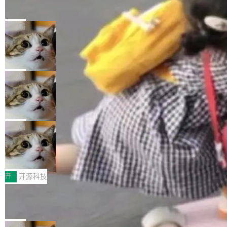
的帖子在 Reddit 火了
式”为主题，直面AI从实验室走向规模化产业落地
有一种东西，一旦用过就回不去了。Alex Fedos
的核心质量命题。会上，《2026智能研发生产力
eev 管它叫"软件设计的基石"。 他说的东西不新
局
工具选型手册》发布，Testin云测的Testin XAge
鲜——代数数据类型（ADT），尤其是和类型
nt智能测试系统入选AI测试领域代表产品。对CI
Cloudflare 开源内部企业 AI 平台 Clou
（sum type）。但他说清楚了一件事：这不是类
dflare OS
O而言，这提示了一个转变：AI测试正在从效率
型系统的学术体操，是日常编码的思维方式。 文
Cloudflare 发布了一个开源项目 Cloudflare O
工具升级为企业的质量基础设施。 CIO面对的新
章从一个简单的例子切入。一个网站的深色主题
S。如果你只看官方博客，你会觉得这是又一
局
现实 过去两年，CIO们的焦虑清单上多了两项：
设置，如果用布尔值 + 可空字段来表示——bool
个"AI 知识库 + 聊天机器人"——每个大厂都在
一是如何让大模型和智能体应用安全地从PoC走
ean 表示是否可切换，nullable 的默认模式、浅
Deno 团队开源 Celld，可自托管的分
做，没什么新鲜的。 但 Kenton Varda 在 Twitte
向生产，二是如何让测试团队跟得上AI应用...
布式 Durable Objects
色方案、深色方案——会产生大量无意义的组
r 上把事情说清楚了： 今天我们发布了 Cloudfla
Ryan Dahl 领导的 Deno 团队推出了最新开源项
合。方案缺了、配置冲突了、全 null 了。要知道
re OS，一个带连接器的聊天机器人，跟其他所
目 Celld，一个能在自己机器上运行 Cloudflare
局
哪些组合有效，作者说，你得靠"文档、校验、或
有科技公司做的一样。只不过，实际上它不一
Workers 和 Durable Objects 的守护进程。 设
者部落知识"。 换个写法。Rust 的 enum，两个
鲁大师7月新机性能/流畅/AI榜：vivo夺
样。这是 Sandstorm.io 的重制版，我十年前的
计思路很直接：每个对象是一个独立的 SQLite
变体：Switchable...
性能、流畅双第一，三星Galaxy Z系列
那个创业公司。不同的是，这次它构建在 Cloudf
数据库，按名称寻址，复制到你自己的 S3 兼容
2026年7月的手机市场，由于存储等硬件成本暴
新折叠缺席
lare Workers 上——我花了九年时间搭建的平台
存储库里。节点之间只通过这个存储库协调——
增，手机厂商的日子也不好过啊，新机速度明显
开
开源科技
——并且深度集成了 AI。这基本上是我十年秘密
没有控制平面，没有共识协议。每个对象自带一
放缓，因此硝烟味淡了许多。新机参数规格除开
计划的顶峰。 十年前，Ken...
Zed 推出 DeltaDB，一个记录 commit
个小型数据库，应用天然按分片构建，单个数据
高价的三星折叠（三星Galaxy Z Fold8 Ultra / Z
之间所有操作的版本控制系统
库的竞争和爆炸半径问题在设计层面就被消除
Fold8 / Z Flip8）外，其余要么是中低端机器，
Zed 编辑器团队发布了新项目——DeltaDB，一
了。 闲置的 cell 会休眠到几乎不占资源。当 cel
例如iQOO Z11i、REDMI Note 17、REDMI No
个在 git commit 之间记录每一次编辑操作的版
局