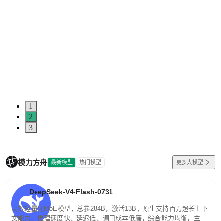
1
2
3
模力方舟
最新模型
热门模型
更多大模型
DeepSeek-V4-Flash-0731
高效轻量化MoE模型，总参284B，激活13B，原生支持百万超长上下
文能力。推理速度快、延迟低、调用成本低廉，综合能力均衡，主打