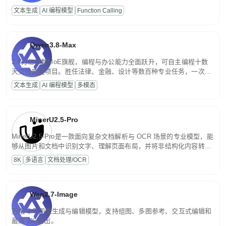
高并发、轻量化任务，适合日常对话、内容创作、基础 RAG、批量
文本生成
AI 编程模型
Function Calling
文案处理等普惠刚需场景。
Qwen3.8-Max
2.4万亿参数MoE旗舰，编程与办公能力全面跃升，可自主编程十数
天交付完整项目。胜任法律、金融、设计等数百种专业任务，一次对
话端到端交付生产级成果。原生视觉理解贯穿规划、执行与验证全流
文本生成
AI 编程模型
多模态
程，支持超长文档与长视频的深度语义解析。长程任务中自主规划与
闭环迭代，持续进化。
MinerU2.5-Pro
MinerU2.5-Pro是一款面向复杂文档解析与 OCR 场景的专业模型，能
够从图片和文档中识别文字、理解页面布局，并将非结构化内容转换
为便于存储、检索和二次处理的结构化结果。
8K
多语言
文档处理/OCR
Wan2.7-Image
万相 2.7 图像生成与编辑模型，支持组图、多图参考、交互式编辑和
最高 2K 输出。