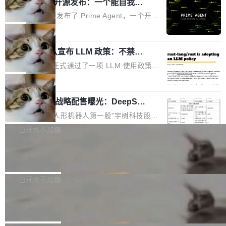
（OHDD：OpenHarmony Hardware Develope
Prime Agent 开源发布：一个能自我改
障无法工作。Pages、Copilot code review、C
进的编程 Agent，ARC-AGI 3 超越人类
r Day）将在杭州启航。活动面向智能硬件产业
opilot coding agent 全部受影响。从检测到完全
Prime Intellect 发布了 Prime Agent，一个开源
专家基线
链企业和开发者，邀请行业专家与资深技术顾
恢复，大约 12 小时。 这是 2026 年 8 月的第六
的编程 Agent Harness，核心设计围绕两个抽
局
问，围绕开源鸿蒙技术能力、设备适配、芯片适
起事故，其中四起与 AI/Copilot 服务相关。 Git
象：Recursive Language Model（RLM）和 C
配、功耗与稳定性调优、兼容性测评及统一互联
Hub 员工 kdaigle 在 HN 讨论中贴出了一组数
Rust 项目团队宣布 LLM 政策：不禁
ontinual Harness。在 ARC-AGI 3 基准测试
等内容展开系统讲解和实战交流，帮助企业进一
止，但你要承认哪些代码不是你写的
据：2025 年全年 10 亿次 commit。现在，每周
上，Prime Agent + Opus 5 的组合达到了 95.
Rust 语言项目正式通过了一项 LLM 使用政策，
步了解开源鸿蒙在智能...
2.75 亿次，全年预计 140 亿次。GitHub...
5% RHAE Best@1，超过了 ARC 报告的人类专
覆盖 rust-lang/rust 单一仓库的代码贡献。这不
局
家基线 95.4%。 不是又一个 coding agent 包装
是项目级别的官方立场，目前由五个团队采纳，
器 Prime Agent 的架构和市面上大多数 coding
宇树科技 IPO 战略配售曝光：DeepSe
但它可能是主流开源项目中关于 AI 辅助贡献最
ek 获配 93.3 万股，锁定 36 个月
agent 有本质区别。大多数 agent harness 的设
细致的一份规则。 政策的核心只有一句话：LLM
8月6日晚间，“人形机器人第一股”宇树科技股份
计是基于早期模型的能力—...
可以用来分析、提炼、审阅、建议，但不能用来
有限公司披露IPO发行价格及战略配售结果，杭
白开水不加糖
创作。 具体来说，LLM 生成的代码可以提交，
州深度求索人工智能基础技术研究有限公司（De
但必须满足五个条件：预先安排、非关键、高质
Docker 29.7.2 发布
epSeek）获配93.3399万股，按150.8元/股发行
量、充分测试、充分审查，并且必须披露。LLM
价格计算，认购金额约1.41亿元，股份锁定期为
Docker 29.7.2 现已发布，具体更新内容如下：
不得生成涉及安全性的关键变更，除非作者本身
36个月。 公告显示，本次宇树科技战略配售对
Bug fixes and enhancements 修复多次传递同
白开水不加糖
就是领域专家。即使如此，政策也"强烈不建
象主要包括长期投资机构、与公司业务具有战略
一环境变量时，docker service create和docker
议"这么做。 对于不披露的情况，审核者可以直
Apache Fluss 毕业成为顶级项目
合作关系或长期合作愿景的大型企业、科创板保
service update会发生 panic 的问题。docker/cl
接关闭 PR，无需解释。 政策作者 Jynn Ne...
荐人跟投子公司，以及公司高级管理人员和核心
i#7145 修复了 Docker Engine 29.7.0 中引入的
今年 7 月，Apache Fluss 的毕业提案在 Apach
员工参与设立的专项资产管理计划。其中，Dee