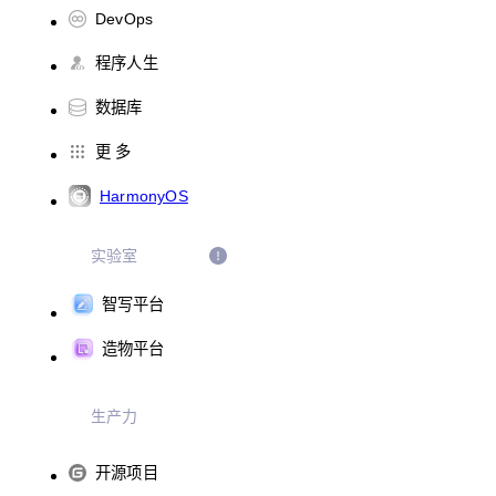
DevOps
程序人生
数据库
更 多
HarmonyOS
实验室
智写平台
造物平台
生产力
开源项目