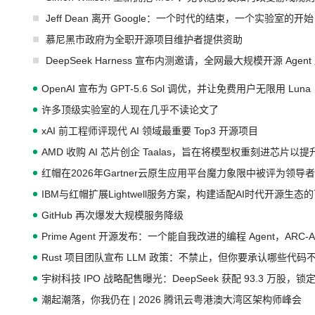
Jeff Dean 离开 Google：一个时代的结束，一个实验室的开始
慕尼黑市政府为全职开源项目维护者提供资助
DeepSeek Harness 宣布内测邀请，全网最大规模开源 Age
OpenAI 宣布为 GPT-5.6 Sol 调优，并让免费用户无限用 Luna
许多顶级实验室的人现在几乎不读论文了
xAI 前工程师评现代 AI 领域最重要 Top3 开源项目
AMD 收购 AI 芯片创企 Taalas，旨在将模型权重刻进芯片以
红帽在2026年Gartner云原生应用平台魔力象限中被评为领导者
IBM与红帽扩展Lightwell服务方案，构建适配AI时代开源生
GitHub 再次爆发大规模服务降级
Prime Agent 开源发布：一个能自我改进的编程 Agent，ARC-
Rust 项目团队宣布 LLM 政策：不禁止，但你要承认哪些代码
宇树科技 IPO 战略配售曝光：DeepSeek 获配 93.3 万股，锁定
潮起潮落，你我仍在 | 2026 腾讯云粤港澳大湾区架构师峰会