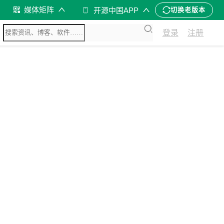
媒体矩阵
开源中国APP
切换老版本
登录
注册