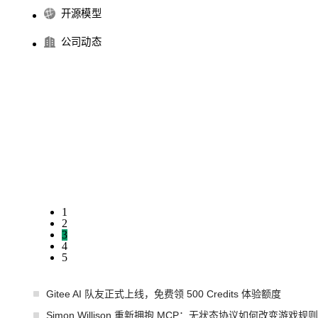
开源模型
公司动态
1
2
3
4
5
Gitee AI 队友正式上线，免费领 500 Credits 体验额度
Simon Willison 重新拥抱 MCP：无状态协议如何改变游戏规则