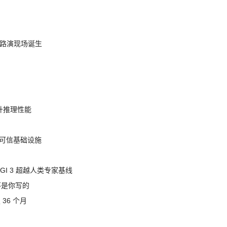
nt 路演现场诞生
提升推理性能
态的可信基础设施
AGI 3 超越人类专家基线
不是你写的
 36 个月