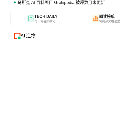
马斯克 AI 百科项目 Grokipedia 被曝数月未更新
TECH DAILY
阅读榜单
每日内容报纸化
每周热文看这里
AI 造物