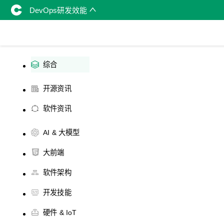
DevOps研发效能
综合
开源资讯
软件资讯
AI & 大模型
大前端
软件架构
开发技能
硬件 & IoT