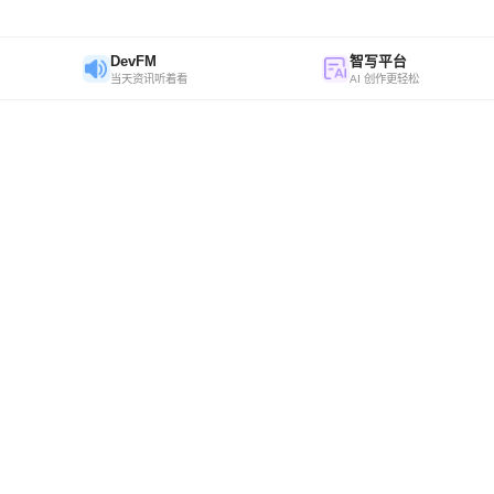
DevFM
智写平台
当天资讯听着看
AI 创作更轻松