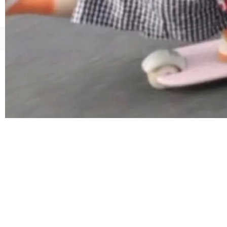
atePad Edge 升级至 HarmonyOS 6.1.0.135S
P9 patch03及以上版本。 *升级路径：设置 > 搜
索“软件更新” > 检查更新，即可搜索新版本，下
©OSCHINA(OSChina.NET)
京ICP备2025119063号
载安装完成升级即可。 没有...