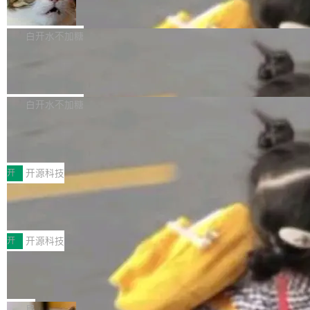
准 AI 能力认知
撑庞大支出的资金来源却呈现出截然不同的面
sh | bash 安装一个能在大项目里自动规划、写
机器出题的前提，是让机器拥有全局视野。整个
貌。数据显示，微软和 Meta 主要依托充沛的经
代码、验证结果的 AI 终端工具。 据介绍，Muse
构建流程可以分为四个环节：建图 → 控制难度
白开水不加糖
营现金流来覆盖资本开支，其资本支出覆盖率分
Code 是 Meta 的编程 agent 产品。它和市场上
→ 质量把关 → 数据概览。
别达到155% 和106%;而SpaceXAI的经营现金
已有的终端编程 agent 在设计理念上有几个明显
腾讯开源 UCL-MPComm 通信库
流仅能覆盖资本开支的12...
的差异点。 异步后台 agent：Muse Code 有一
腾讯网平团队宣布开源了 UCL-MPComm 通信
个主 agent 循环，外加一组后台 agent。这些后
库，并将作为transport接入Mooncake TENT。
白开水不加糖
台 agent...
该通信库针对AI Memory池化场景的数据传输需
CoStrict入选工信部2025人工智能应用
求进行了深度优化，能够实现数据中心内大规模
典型案例
计算节点间多种内存类型的高性能通信。 UCL-
近日，工信部科技司公示《2025人工智能应用典
MPComm将作为一种传输引擎接入Mooncake T
型案例入选名单》，深信服“面向企业研发场景的
开
开源科技
ENT，实现零拷贝传输性能提升30%、非零拷贝
开源 AI 编程平台 CoStrict 应用”凭借卓越的技术
深信服AI算力网关入选工信部人工智能
传输性能最高提升5倍。UCL-MPComm底层基
创新与落地成效成功入选。 全链路私有化部署，
应用典型案例！
于自研UCL-Engine通信引擎，后续腾讯网平将
助力企业AI研发安全落地 当前，越来越多企业已
前不久，工业和信息化部正式发布《2025年人工
持续开源更多基于UCL-Engine的高性能通信组
经开始引入 AI Coding 工具，通过调用公有云模
智能应用典型案例名单》，集中展示人工智能在
开
开源科技
件。 腾讯网平团队在UCL-MPComm中实现了一
型或企业内部部署模型提升研发效率。但随着 AI
各领域的应用成果，覆盖技术底座、行业赋能、
个独立于业务线程的全局通信引擎（Engine），
Jeff Dean 离开 Google：一个时代的结
Coding 从个人辅助工具逐步走向团队级、组织
产品应用、支撑保障、专题等五大方向。深信服
并实...
束，一个实验室的开始
级应用，企业在规模化落地过程中，对安全性、
AI算力网关（AI创新平台）成功入选！ 随着各行
Google 员工编号 20。MapReduce 作者之一。
可控性和代码质量提出了更高要求。 首先是数据
各业的Agent走向规模化建设，算力构成形态逐
Bigtable 作者之一。TensorFlow 的作者之一。
局