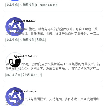
高并发、轻量化任务，适合日常对话、内容创作、基础 RAG、批量
文本生成
AI 编程模型
Function Calling
文案处理等普惠刚需场景。
Qwen3.8-Max
2.4万亿参数MoE旗舰，编程与办公能力全面跃升，可自主编程十数
天交付完整项目。胜任法律、金融、设计等数百种专业任务，一次对
话端到端交付生产级成果。原生视觉理解贯穿规划、执行与验证全流
文本生成
AI 编程模型
多模态
程，支持超长文档与长视频的深度语义解析。长程任务中自主规划与
闭环迭代，持续进化。
MinerU2.5-Pro
MinerU2.5-Pro是一款面向复杂文档解析与 OCR 场景的专业模型，能
够从图片和文档中识别文字、理解页面布局，并将非结构化内容转换
为便于存储、检索和二次处理的结构化结果。
8K
多语言
文档处理/OCR
Wan2.7-Image
万相 2.7 图像生成与编辑模型，支持组图、多图参考、交互式编辑和
最高 2K 输出。