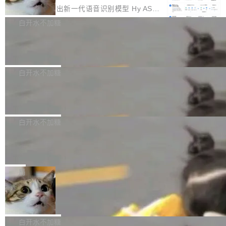
颈。 代码仓深度理解服务（以下简称" CodeBas
的账号密码进入A集群，输入了一条被程序员圈
存永远不够用。 Cloudflare 的 Workers AI 团队
腾讯混元正式推出新一代语音识别模型 Hy ASR
e深度理解服务"）是华为云码道（CodeA...
称为"删库跑路"的命令——最高管理员权限、无
一直在跑这些模型的推理。他们在官方博客上发
3.0preview。基于最新一代大语言模型 Hy3 的
白开水不加糖
需确认、强制递归删除。17个小时后，运维人员
了一篇技术文章，详细拆解了三种让大模型在 G
语言理解能力，以及融合了高精度语音识别与深
发现异常并中止进程时，89TB数据已经没了。
PU 上跑得更省、更快的技术手段——KV cache
Pale Moon 34.3.2 发布，苍月浏览器
度语义理解能力，实现了语音识别能力的全面升
删掉的是AI游戏部门的全部开发文件，包括公司
量化、模型权重压缩、以及共享 KV cache 的完
级。 根据介绍，Hy ASR3.0preview 目标在于：
Pale Moon 34.3.2 现已发布，这是一个安全更
自研的多个文生3D和...
整性保护。效果是：吞吐量提升 41%，每 token
让语音识别不再只是听清，而是真正听懂。通过
新和少量网页兼容性修复版本。 Changes/fixe
白开水不加糖
成本降低 30%，精度不变。 FP8 省的不仅是显
先理解你的语境和意图，再把准确的文字直接给
s： 实现了URL.Parse()便捷功能 对浏览器内部
存 KV cache 是推理时最吃显...
PostgreSQL 18/19 新特性深度解读
到你。从“逐字转写、单点优化”演进为“理解语
函数添加了多项边界检查，以避免潜在的越界访
境、兼容场景、一键直出”。 Hy ASR 3.0 previe
问、下溢和溢出。（DiD） 修复了加载和解析内
演讲者分享了一个有趣的实践：面对 PG 18 已
w 不要求标准普通话，方言识别覆盖粤语、吴语
容提供的字体时出现的几个问题 为避免音频加
发布的 Release Notes，他利用 AI 工具（如 Co
白开水不加糖
等 10 大方言片区和 20 余个二级小片区。在开
载、处理和播放过程中可能出现的一系列错误，
pilot）对数千条 commit 日志进行自动分析，先
源评测集中，Hy ASR 3.0 preview 在多语种的
慕尼黑市政府为全职开源项目维护者提
对音频采样频率设定了下限 采样率低于 8kHz
让模型总结出三十余条潜在特性，再逐条要求生
WER（...
供资助
（通常被认为是 "telephone"/"walkie-talkie" 音
成详细解释和代码校验，最终筛选出对用户体感
"在过去大约 10 年的大部分时间里，libexpat 的
质的最低采样率）的音频格式将被拒绝 修复了 C
最强的若干项。对于尚未正式发版的 PG 19，则
维护工作一直与我的日常工作、家务、社交生活
局
SS 圆角虚线样式中可能存在的问题 如果表单中
通过拉取过去一年内（从 PG 18 Beta1 时间点
和休闲娱乐竞争时间。" 这是 libexpat 维护者 S
的图像元素不在同一个子树中，则它们将不再关
至今）的所有 commit，同样交由 AI 分析提炼。
Firefox 153.0.3 发布
ebastian Pipping 写在博客里的话。8 月 4 日，
联 加...
经过人工复核，准确度令人满意。这一方法也为
他宣布了一个新消息：从 2026 年 8 月 1 日起，
Firefox 153.0.3 现已发布，具体更新内容如
社区爱好者提供了高效跟踪新版本的思路。
他可以全职维护 libexpat 了，最长 6 个月。发
下： New Smart Window 包含多项增强功能：
白开水不加糖