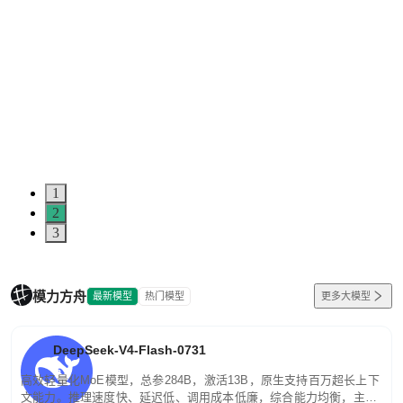
1
2
3
模力方舟
最新模型
热门模型
更多大模型
DeepSeek-V4-Flash-0731
高效轻量化MoE模型，总参284B，激活13B，原生支持百万超长上下
文能力。推理速度快、延迟低、调用成本低廉，综合能力均衡，主打