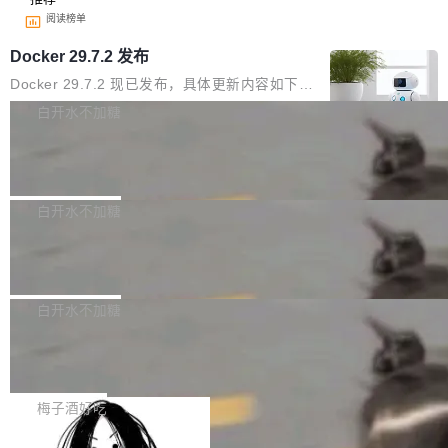
阅读榜单
Docker 29.7.2 发布
Docker 29.7.2 现已发布，具体更新内容如下：
Bug fixes and enhancements 修复多次传递同
白开水不加糖
一环境变量时，docker service create和docker
Apache Fluss 毕业成为顶级项目
service update会发生 panic 的问题。docker/cl
i#7145 修复了 Docker Engine 29.7.0 中引入的
今年 7 月，Apache Fluss 的毕业提案在 Apach
一个回归问题，该问题导致拉取镜像时会拒绝包
e 孵化器项目管理委员会（IPMC）投票中获得
白开水不加糖
含绝对 hardlink 目标的镜像（此类镜像由某些镜
全票通过，随后获 Apache 软件基金会董事会批
像构建工具生成）。moby/moby#53305 修复了
马斯克 AI 百科项目 Grokipedia 被曝数
准。今天，Apache 软件基金会正式宣布 Apach
月未更新
Docker Engine 29.7.0 中引入的一个回归问
e Fluss 孵化毕业，成为 Apache 顶级项目（TL
埃隆·马斯克推出的AI百科项目 Grokipedia 被曝
题，该问题可能导致在旧版 Linux 内核...
P）！这一里程碑不仅标志着 Fluss 迈入新的发
长期停止内容更新，未能实现其作为“AI版维基百
白开水不加糖
展阶段，也将进一步推动流式存储、实时湖仓与
科”替代品的目标。 据 Lawfare 最新调查，自今
AI 数据基础加速融合，为实时数据基础设施的发
Solon I18n：三种解析器，零样板代码
年4月以来，Grokipedia 页面更新功能基本停
展开启新的篇章。
滞，过去三个月内没有任何条目完成更新，用户
如果你在 Spring Boot 里做过国际化，流程大概
提交的编辑请求也长期处于待处理状态。 Groki
是这样的：配 MessageSource 的 Bean、写 R
梅子酒好吃
pedia 于去年底上线，定位为由人工智能生成内
eloadableResourceBundleMessageSource、