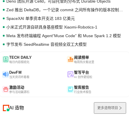
Deno 团队开源 Celld，可自托管的分布式 Durable Objects
Zed 推出 DeltaDB，一个记录 commit 之间所有操作的版本控制系统
SpaceXAI 单季资本开支达 183 亿美元
小米正式开源自研具身基座模型 Xiaomi-Robotics-1
Meta 发布终端编程 Agent“Muse Code” 和 Muse Spark 1.2 模型
字节发布 SeedRealtime 音视频全双工大模型
TECH DAILY
阅读榜单
每日内容报纸化
每周热文看这里
DevFM
智写平台
当天资讯听着看
AI 创作更轻松
激励活动
智库报告
参与活动赢源石
行业技术报告
AI 造物
更多造物项目