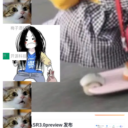
安全与合规要求。对于大多数普通研发场景，公
渐丰富，用户关注的重点也在发生变化：不只是
Gemini 的架构师。Google 首席科学家。 Jeff D
有云模型能够满足快速试用和效率提升的需求。
让AI用起来，还要进一步看清混合算力时代下，
🔥 SolonCode v2026.8.4 发布：界面
ean 在 Google 工作了 27 年后，宣布离职。 他
但对于金融、能源、医疗等对数据安全要求较...
字体可调、22 种语言、记忆搜索增强
Token花在哪里、算力是否被充分利用，以及持
不是一个人走。一同离开的还有 Sanjay Ghema
打开终端就能上岗的全中文编码智能体，这一轮
续增长的AI成本该如何优化。 深信服AI算力网关
wat（Google 员工编号 23，Jeff Dean 二十多
把「看得清、用母语、记得住」三件事一次补
梅子酒好吃
正是围绕这些实际问题，从Token治理和成本治
年的编程搭档，MapReduce 和 Bigtable 的共同
齐。 SolonCode 是什么 SolonCode 是杭州无
理两个方面，让用户的每一份算力都看得清、管
作者）、Quoc Le（Google 大脑核心成员，Se
让“代码语义理解”深度释放AI Coding
耳科技研发的企业级终端编码智能体——一位全
得住、用得稳、省得下、更安全！ 一、从现在开
价值潜能：华为云码道（CodeArts）
q2Seq 和 DocAI 的共同发明人）以及 Oriol Vin
中文驱动的数字员工，自主理解需求、规划步
一、代码仓深度理解技术的作用与价值 在软件工
始，Token使用一目...
代码仓技术解析
yals（Gemini 联合负责人，AlphaSta...
骤、编写代码。不挑模型、不挑平台，curl 一行
程实践中，代码仓是企业核心知识资产的主要载
开
开源科技
装完即用。 开源地址：Gitee · GitCode · GitHu
体。企业级代码仓库通常包含数十万乃至数百万
b 安装 支持 Java 8+（8~26）、macOS / Linu
一条“删库”命令跑 17 小时，算法工程
个文件，其规模远超单次模型调用可承载的上下
师删光 89TB 数据只为干私活
x / Windows / Harmony PC。 # macOS / Linu
文窗口。随着项目规模的持续扩张与代码历史的
最高人民检察院8月4日公布了一起案件：北京一
x / Harmony PC curl -fsSL https://solon.noea
不断累积，代码仓中的模块关系、接口契约、业
名90后算法工程师王某，为了给自己接的私活腾
局
r.org/solon...
务逻辑等关键信息往往分散于数十乃至数百个文
服务器空间，删光了公司AI游戏部门的全部核心
件之中，形成高度复杂的知识关联网络。传统的
Cloudflare 分享推理优化实践：KV ca
数据。 王某2024年1月入职东城区某科技公司AI
che 量化 + 权重压缩，吞吐量提升 4
代码检索手段（如关键词匹配、目录遍历）仅能
短剧部门，有互联网大厂背景。在公司内部架构
Kimi 和 GLM 是当前最强的大模型系列之一，但
1%，成本降 30%
在语法层面完成文本定位，难以触及代码的语义
调整期间，部门三次通知全员将数据从A集群迁
它们有一个共同的问题：太吃显存了。月之暗面
局
内涵与结构关联，导致开发者使用代码智能体在
移到B集群，王某都回复了"收到"。 他没有迁移
的 Kimi K 系列和智谱的 GLM 都是长上下文、M
理解大规模代码仓时面临显著"代码仓理解"瓶
数据。2024年9月3日下午4点，他使用此前登录
腾讯混元 Hy ASR3.0preview 发布
oE 架构的大模型，好用到让人上瘾，但 GPU 显