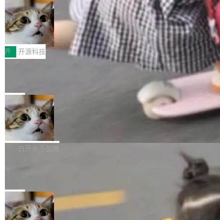
re OS，一个带连接器的聊天机器人，跟其他所
目 Celld，一个能在自己机器上运行 Cloudflare
局
哪些组合有效，作者说，你得靠"文档、校验、或
有科技公司做的一样。只不过，实际上它不一
Workers 和 Durable Objects 的守护进程。 设
者部落知识"。 换个写法。Rust 的 enum，两个
鲁大师7月新机性能/流畅/AI榜：vivo夺
样。这是 Sandstorm.io 的重制版，我十年前的
计思路很直接：每个对象是一个独立的 SQLite
变体：Switchable...
性能、流畅双第一，三星Galaxy Z系列
那个创业公司。不同的是，这次它构建在 Cloudf
数据库，按名称寻址，复制到你自己的 S3 兼容
2026年7月的手机市场，由于存储等硬件成本暴
新折叠缺席
lare Workers 上——我花了九年时间搭建的平台
存储库里。节点之间只通过这个存储库协调——
增，手机厂商的日子也不好过啊，新机速度明显
开
开源科技
——并且深度集成了 AI。这基本上是我十年秘密
没有控制平面，没有共识协议。每个对象自带一
放缓，因此硝烟味淡了许多。新机参数规格除开
计划的顶峰。 十年前，Ken...
个小型数据库，应用天然按分片构建，单个数据
Zed 推出 DeltaDB，一个记录 commit
高价的三星折叠（三星Galaxy Z Fold8 Ultra / Z
之间所有操作的版本控制系统
库的竞争和爆炸半径问题在设计层面就被消除
Fold8 / Z Flip8）外，其余要么是中低端机器，
Zed 编辑器团队发布了新项目——DeltaDB，一
了。 闲置的 cell 会休眠到几乎不占资源。当 cel
例如iQOO Z11i、REDMI Note 17、REDMI No
个在 git commit 之间记录每一次编辑操作的版
局
l 迁移或唤醒时，新宿主从 S3 恢复 SQLite 数据
te 17 Pro、OPPO K15，要么是vivo X300 E这
本控制系统。目前处于 Early Access 阶段。 De
库继续执行。存储库是持久化的唯一真相...
样的次旗舰。 Galaxy Z Fold8 Ultra / Z Fold8 /
SpaceXAI 单季资本开支达 183 亿美元
ltaDB 的核心思路直接写在 landing page 最显
Z Flip8三款折叠屏新机均在7月22日发布，且全
眼的位置：「Software is made between com
根据风险投资人Tomer Tunguz 博客（VC 分
部搭载骁龙8 Elite Gen5 for Galaxy，它们本该
mits」——软件是在 commit 之间写出来的。git
析）披露的最新分析与第二季度业绩报告，Spac
白开水不加糖
是7月性...
只记录了你提交的最终状态，但真正的工作过程
eXAI在上个季度的总资本支出飙升至183.7亿美
——打字、删改、试错、agent 对话——都在 co
Meta 发布终端编程 Agent“Muse Cod
元。其中，绝大部分资金被直接用于 AI 领域，
e” 和 Muse Spark 1.2 模型
mmit 之间的空隙里丢失了。 DeltaDB 要做的就
金额高达158.3亿美元，这一单项投入已经逼近
Meta 今天发布了两款 AI 产品：Muse Code，
是把这段空隙补上。 回退到任何一次编辑：Delt
微软同期总资本开支的四成。 与亚马逊、Alpha
一个在终端里运行的编程 agent；Muse Spark
局
aDB 捕获 commit 之间的每一次操作，...
bet、微软以及 Meta 等传统科技巨头相比，Spa
1.2，驱动这个 agent 的新模型。一句话概括：
ceXAI的资金消耗速度尤为引人瞩目。然而，支
美团开源 LoHoSearch，用知识图谱校
你可以用 curl -fsSL https://dev.meta.ai/install.