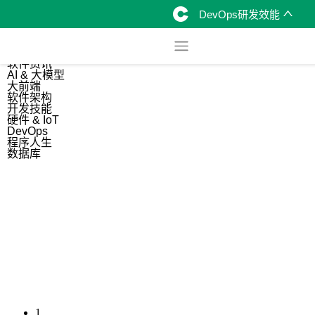
DevOps研发效能
综合
开源资讯
软件资讯
AI & 大模型
大前端
软件架构
开发技能
硬件 & IoT
DevOps
程序人生
数据库
1