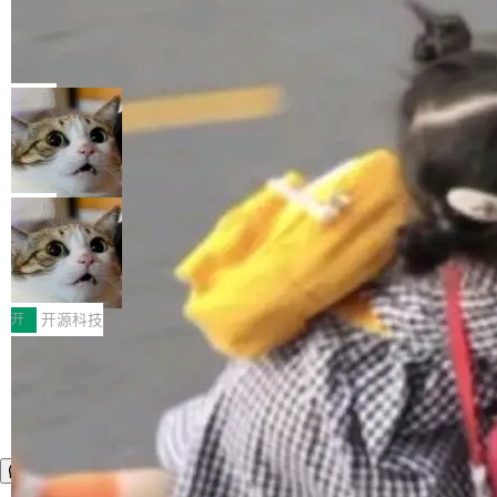
工资的是慕尼黑市政府。 libexpat 是一个 C99
<ul> <li>现在建议列表会显示更多结果，方便用
编写的流式 XML 解析器，MIT 许可证。和 libx
Cloudflare Computer 开源：你的 Age
户查找历史记录和切换到已打开的标签页。（<a
nt 需要一台电脑，而不是一个容器
ml2 一样，它是世界上使用最广泛的 XML 解析
href="https://bugzilla.mozilla.org/show_bug.c
Cloudflare 开源了名为 @cloudflare/computer
库之一。你的操作系统、浏览器、无数的基础设
gi?id=2019042">Bug&nbsp;2019042</a>）</l
的 npm 包。项目的核心论点是：容器不适合 Ag
局
施软件，很可能都在用它。而过去十年，维护它
i> <li>现在，助手可以直接使用 Exa 的网络搜索
ent 计算。真正适合的，是 Isolate。 Cloudflare
的人一直在用业余...
结果回答问题，而无需将问题转交给搜索引擎。
OpenAI 公开邮件和聊天记录回应苹果
工程师在这件事上没什么可谦虚的——他们用 W
诉讼，称“Apple is getting this wron
（<a href="https://bugzilla.mozilla.org/show_
orkers 跑了十年 Isolate。用 CEO Matthew Pri
上个月，苹果一纸诉状把 OpenAI 告上法庭，指
g”
bug.cgi?id=204...
nce 的话说：「我们一生都在用 Isolate 运行代
控其挖角苹果前员工并窃取商业秘密。苹果的诉
局
码，而 AI Agent 不需要容器，它们需要的是 Iso
状把 OpenAI 描述成一个系统性地从前东家挖
late。」 容器为什么不合适 容器的问题在于启动
HUAWEI MatePad Edge上架WorkBu
人、套取机密信息的对手。 OpenAI 没发律师
ddy鸿蒙PC版，说话就能干活的AI办公
和销毁都太重了。一个 Agent 要执行的任务可能
函，也没选择庭外沉默。它在官网贴了一篇博
全能AI工作台WorkBuddy鸿蒙PC版上架HUAWE
搭子
只需要几毫秒的 CPU 时间，但容器从冷启动到
文，标题只有六个字：Apple is getting this wro
I MatePad Edge应用市场，直接下载即可使
开
开源科技
就绪要花数秒。如果未来有十...
ng。 然后，它把邮件往来和 iMessage 聊天记
用，与鸿蒙电脑上的体验一致。值得一提的是，
录全贴了出来。 他发错人了 苹果外部律师 Gabr
这是目前市面上唯一支持平板接入WorkBuddy P
iel Gross 来自 Weil 律所，2 月 23 日下午 5:53
C版的产品，搭载“人机双写”重磅功能——你写
给 OpenAI 总法律顾问 Che Chang 发了封邮
你的，AI写AI的，同屏协作互不干扰。一句话让
件，附了一封长信，要求 OpenAI 配合调查前苹
AI帮你干活，现在开启全新体验！ 温馨提示：
果员工带走机密信...
体验WorkBuddy鸿蒙PC版前，请将 HUAWEI M