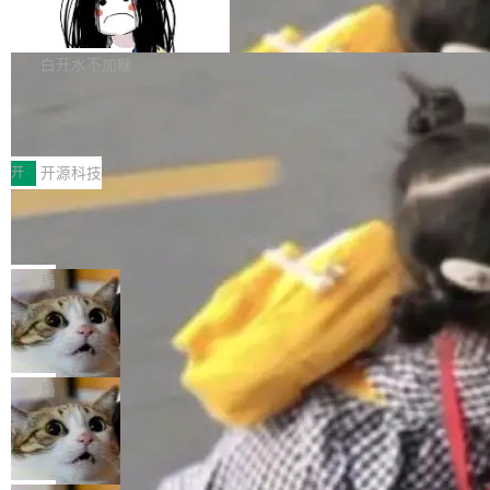
容的百科平台，被马斯克视为传统众包百科网站
Apache Doris 4.1 全面增强 Iceberg：
声明 LocaleResolver、注册 LocaleChangeInt
支持 UPDATE、MERGE INTO 与 Iceb
维基百科的替代方案。Lawfare 调查发现，无论
erceptor…五六步之后才能看到第一行翻译文
Apache Doris 4.1 要补齐的，正是缺失的那一
erg V3
热门页面还是低关注度页面，均未出现近期更
本。 Solon 换了个方式。整个 i18n 模块围绕三
半。在已有查询能力的基础上，Doris 进一步支
白开水不加糖
新，相关问题并非局限于特定领域，而是在不同
个解析器、一个注解、一个工具类展开——没有
持了 UPDATE、DELETE、MERGE INTO 等数
主题和访问量页面中普遍存在。 调查人员最初认
XML、没有拦截器注册、没有样板配置。 资源
Testin XAgent：CIO智能测试落地指南
据修改操作、完整的表结构管理与分区演进，以
为，Grokipedia可能只是限...
文件的约定 把文件放到 resources/i18n/ 下： r
及 rewrite_data_files、expire_snapshots 等日
7月30日，TiD2026质量竞争力大会在北京中关
esources/i18n/messages.properties ...
常维护操作，并完整支持 Iceberg V3 格式。
村国家自主创新示范区会议中心开幕。本届大会
开
开源科技
由中关村智联软件服务业质量创新联盟主办，以
让非法状态不可表示：一篇关于 ADT
“智构可信·质创未来——AI原生时代的质量新范
的帖子在 Reddit 火了
式”为主题，直面AI从实验室走向规模化产业落地
有一种东西，一旦用过就回不去了。Alex Fedos
的核心质量命题。会上，《2026智能研发生产力
eev 管它叫"软件设计的基石"。 他说的东西不新
局
工具选型手册》发布，Testin云测的Testin XAge
鲜——代数数据类型（ADT），尤其是和类型
nt智能测试系统入选AI测试领域代表产品。对CI
Cloudflare 开源内部企业 AI 平台 Clou
（sum type）。但他说清楚了一件事：这不是类
dflare OS
O而言，这提示了一个转变：AI测试正在从效率
型系统的学术体操，是日常编码的思维方式。 文
Cloudflare 发布了一个开源项目 Cloudflare O
工具升级为企业的质量基础设施。 CIO面对的新
章从一个简单的例子切入。一个网站的深色主题
S。如果你只看官方博客，你会觉得这是又一
局
现实 过去两年，CIO们的焦虑清单上多了两项：
设置，如果用布尔值 + 可空字段来表示——bool
个"AI 知识库 + 聊天机器人"——每个大厂都在
一是如何让大模型和智能体应用安全地从PoC走
Deno 团队开源 Celld，可自托管的分
ean 表示是否可切换，nullable 的默认模式、浅
做，没什么新鲜的。 但 Kenton Varda 在 Twitte
向生产，二是如何让测试团队跟得上AI应用...
布式 Durable Objects
色方案、深色方案——会产生大量无意义的组
r 上把事情说清楚了： 今天我们发布了 Cloudfla
Ryan Dahl 领导的 Deno 团队推出了最新开源项
合。方案缺了、配置冲突了、全 null 了。要知道