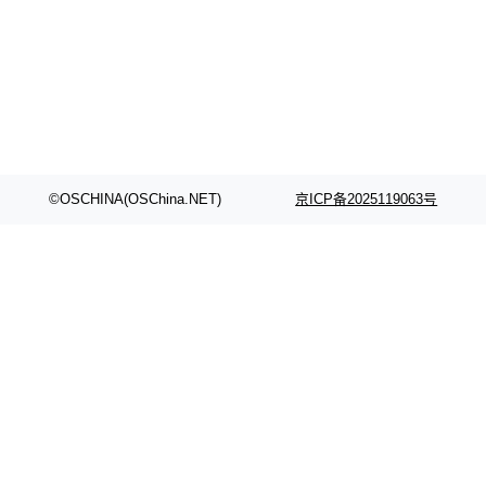
©OSCHINA(OSChina.NET)
京ICP备2025119063号