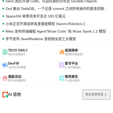
Deno 团队开源 Celld，可自托管的分布式 Durable Objects
Zed 推出 DeltaDB，一个记录 commit 之间所有操作的版本控制系统
SpaceXAI 单季资本开支达 183 亿美元
小米正式开源自研具身基座模型 Xiaomi-Robotics-1
Meta 发布终端编程 Agent“Muse Code” 和 Muse Spark 1.2 模型
字节发布 SeedRealtime 音视频全双工大模型
TECH DAILY
阅读榜单
每日内容报纸化
每周热文看这里
DevFM
智写平台
当天资讯听着看
AI 创作更轻松
激励活动
智库报告
参与活动赢源石
行业技术报告
AI 造物
更多造物项目