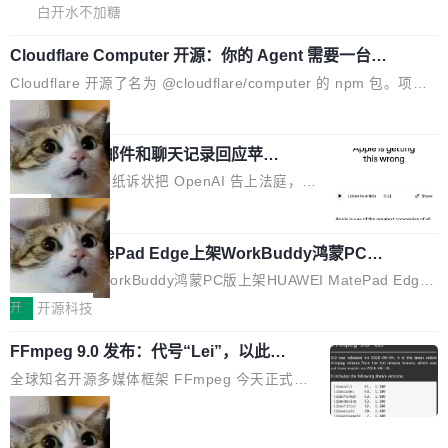
9 编写的流式 XML 解析器，MIT 许可证。和 libxml2 一样，它是
dow 包含多项增强功能： <ul> <li>现在建议列表会显示更多结果，
白开水不加糖
世界上使用最广泛的 XML 解析库之一。你的操作系统、浏览器、
方便用户查找历史记录和切换到已打开的标签页。（<a href="http
无数的基础设施软件，很可能都在用它。而过去十年，维护它的人
Cloudflare Computer 开源：你的 Agent 需要一台电
s://bugzilla.mozilla.org/show_bug.cgi?id=2019042">Bug&nbsp;
脑，而不是一个容器
一直在用业余...
2019042</a>）</li> <li>现在，助手可以直接使用 Exa 的网络搜索
Cloudflare 开源了名为 @cloudflare/computer 的 npm 包。项目
结果回答问题，而无需将问题转交给搜索引擎。（<a href="http
的核心论点是：容器不适合 Agent 计算。真正适合的，是 Isolat
局
s://bugzilla.mozilla.org/show_bug.cgi?id=204...
e。 Cloudflare 工程师在这件事上没什么可谦虚的——他们用 Wor
OpenAI 公开邮件和聊天记录回应苹果
kers 跑了十年 Isolate。用 CEO Matthew Prince 的话说：「我们
诉讼，称“Apple is getting this wron
一生都在用 Isolate 运行代码，而 AI Agent 不需要容器，它们需要
上个月，苹果一纸诉状把 OpenAI 告上法庭，指
g”
的是 Isolate。」 容器为什么不合适 容器的问题在于启动和销毁都
控其挖角苹果前员工并窃取商业秘密。苹果的诉
局
太重了。一个 Agent 要执行的任务可能只需要几毫秒的 CPU 时
状把 OpenAI 描述成一个系统性地从前东家挖
间，但容器从冷启动到就绪要花数秒。如果未来有十...
HUAWEI MatePad Edge上架WorkBuddy鸿蒙PC
人、套取机密信息的对手。 OpenAI 没发律师
版，说话就能干活的AI办公搭子
函，也没选择庭外沉默。它在官网贴了一篇博
全能AI工作台WorkBuddy鸿蒙PC版上架HUAWEI MatePad Edge
文，标题只有六个字：Apple is getting this wro
应用市场，直接下载即可使用，与鸿蒙电脑上的体验一致。值得一
开
开源科技
ng。 然后，它把邮件往来和 iMessage 聊天记
提的是，这是目前市面上唯一支持平板接入WorkBuddy PC版的产
录全贴了出来。 他发错人了 苹果外部律师 Gabr
FFmpeg 9.0 发布：代号“Lei”，以此纪
品，搭载“人机双写”重磅功能——你写你的，AI写AI的，同屏协作
念中国开发者雷霄骅
iel Gross 来自 Weil 律所，2 月 23 日下午 5:53
互不干扰。一句话让AI帮你干活，现在开启全新体验！ 温馨提示：
全球知名开源多媒体框架 FFmpeg 今天正式发
给 OpenAI 总法律顾问 Che Chang 发了封邮
体验WorkBuddy鸿蒙PC版前，请将 HUAWEI MatePad Edge 升级
布了 9.0 版本。这个版本除了带来新一代音视频
局
件，附了一封长信，要求 OpenAI 配合调查前苹
至 HarmonyOS 6.1.0.135SP9 patch03及以上版本。 *升级路径：
处理能力和硬件加速支持之外，还有一个特殊之
果员工带走机密信...