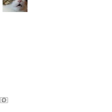
设置 > 搜索“软件更新” > 检查更新，即可搜索新版本，下载安装完
处：FFmpeg 9.0 的代号是“Lei”。 这个名字，
成升级即可。 没有...
来自中国开发者雷霄骅（Lei Xiaohua）。 对于
很多中国音视频开发者而言，这个名字并不陌
生。十年前，他通过大量中文技术文章、源码分
析和开源示例，让一代开发者第一次真正理解 F
Fmpeg，也成为很多人进入音视频开发领域的
“启蒙老师”。 而今年，恰好是雷霄骅离世十周
年。FFmpeg 社区最终选择用一个大版本的名
字，留下了这份纪念。 雷霄骅曾是中国传媒大学
数字电视技术方向的博士生，长期从事视频、音
频技...