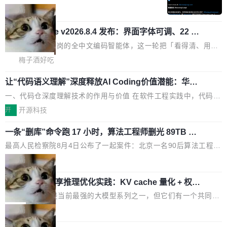
融、能源、医疗等对数据安全要求较...
只是让AI用起来，还要进一步看清混合算力时代下，Token花在哪
Bigtable 作者之一。TensorFlow 的作者之一。
局
里、算力是否被充分利用，以及持续增长的AI成本该如何优化。 深
Gemini 的架构师。Google 首席科学家。 Jeff D
🔥 SolonCode v2026.8.4 发布：界面字体可调、22 种
信服AI算力网关正是围绕这些实际问题，从Token治理和成本治理
ean 在 Google 工作了 27 年后，宣布离职。 他
语言、记忆搜索增强
两个方面，让用户的每一份算力都看得清、管得住、用得稳、省得
不是一个人走。一同离开的还有 Sanjay Ghema
打开终端就能上岗的全中文编码智能体，这一轮把「看得清、用母
下、更安全！ 一、从现在开始，Token使用一目...
wat（Google 员工编号 23，Jeff Dean 二十多
语、记得住」三件事一次补齐。 SolonCode 是什么 SolonCode 是
梅子酒好吃
年的编程搭档，MapReduce 和 Bigtable 的共同
杭州无耳科技研发的企业级终端编码智能体——一位全中文驱动的
作者）、Quoc Le（Google 大脑核心成员，Se
让“代码语义理解”深度释放AI Coding价值潜能：华为
数字员工，自主理解需求、规划步骤、编写代码。不挑模型、不挑
云码道（CodeArts）代码仓技术解析
q2Seq 和 DocAI 的共同发明人）以及 Oriol Vin
平台，curl 一行装完即用。 开源地址：Gitee · GitCode · GitHub
一、代码仓深度理解技术的作用与价值 在软件工程实践中，代码仓
yals（Gemini 联合负责人，AlphaSta...
安装 支持 Java 8+（8~26）、macOS / Linux / Windows / Harm
是企业核心知识资产的主要载体。企业级代码仓库通常包含数十万
开
开源科技
ony PC。 # macOS / Linux / Harmony PC curl -fsSL https://solo
乃至数百万个文件，其规模远超单次模型调用可承载的上下文窗
n.noear.org/solon...
一条“删库”命令跑 17 小时，算法工程师删光 89TB 数
口。随着项目规模的持续扩张与代码历史的不断累积，代码仓中的
据只为干私活
模块关系、接口契约、业务逻辑等关键信息往往分散于数十乃至数
最高人民检察院8月4日公布了一起案件：北京一名90后算法工程师
百个文件之中，形成高度复杂的知识关联网络。传统的代码检索手
王某，为了给自己接的私活腾服务器空间，删光了公司AI游戏部门
局
段（如关键词匹配、目录遍历）仅能在语法层面完成文本定位，难
的全部核心数据。 王某2024年1月入职东城区某科技公司AI短剧部
以触及代码的语义内涵与结构关联，导致开发者使用代码智能体在
Cloudflare 分享推理优化实践：KV cache 量化 + 权重
门，有互联网大厂背景。在公司内部架构调整期间，部门三次通知
压缩，吞吐量提升 41%，成本降 30%
理解大规模代码仓时面临显著"代码仓理解"瓶颈。 代码仓深度理解
全员将数据从A集群迁移到B集群，王某都回复了"收到"。 他没有迁
Kimi 和 GLM 是当前最强的大模型系列之一，但它们有一个共同的
服务（以下简称" CodeBase深度理解服务"）是华为云码道（Code
移数据。2024年9月3日下午4点，他使用此前登录的账号密码进入
问题：太吃显存了。月之暗面的 Kimi K 系列和智谱的 GLM 都是长
局
A...
A集群，输入了一条被程序员圈称为"删库跑路"的命令——最高管理
上下文、MoE 架构的大模型，好用到让人上瘾，但 GPU 显存永远