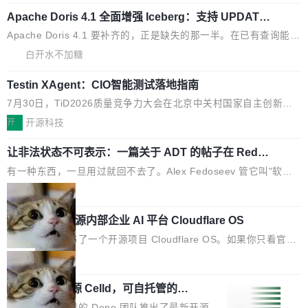
Source、声明 LocaleResolver、注册 LocaleChangeIntercepto
未出现近期更新，相关问题并非局限于特定领域，而是在不同主题
Apache Doris 4.1 全面增强 Iceberg：支持 UPDAT
r…五六步之后才能看到第一行翻译文本。 Solon 换了个方式。整
E、MERGE INTO 与 Iceberg V3
和访问量页面中普遍存在。 调查人员最初认为，Grokipedia可能只
个 i18n 模块围绕三个解析器、一个注解、一个工具类展开——没
Apache Doris 4.1 要补齐的，正是缺失的那一半。在已有查询能力
是限...
有 XML、没有拦截器注册、没有样板配置。 资源文件的约定 把文
的基础上，Doris 进一步支持了 UPDATE、DELETE、MERGE IN
白开水不加糖
件放到 resources/i18n/ 下： resources/i18n/messages.properti
TO 等数据修改操作、完整的表结构管理与分区演进，以及 rewrite
es ...
Testin XAgent：CIO智能测试落地指南
_data_files、expire_snapshots 等日常维护操作，并完整支持 Ice
berg V3 格式。
7月30日，TiD2026质量竞争力大会在北京中关村国家自主创新示
范区会议中心开幕。本届大会由中关村智联软件服务业质量创新联
开
开源科技
盟主办，以“智构可信·质创未来——AI原生时代的质量新范式”为主
让非法状态不可表示：一篇关于 ADT 的帖子在 Reddit
题，直面AI从实验室走向规模化产业落地的核心质量命题。会上，
火了
《2026智能研发生产力工具选型手册》发布，Testin云测的Testin
有一种东西，一旦用过就回不去了。Alex Fedoseev 管它叫"软件
XAgent智能测试系统入选AI测试领域代表产品。对CIO而言，这提
设计的基石"。 他说的东西不新鲜——代数数据类型（ADT），尤
局
示了一个转变：AI测试正在从效率工具升级为企业的质量基础设
其是和类型（sum type）。但他说清楚了一件事：这不是类型系统
施。 CIO面对的新现实 过去两年，CIO们的焦虑清单上多了两项：
Cloudflare 开源内部企业 AI 平台 Cloudflare OS
的学术体操，是日常编码的思维方式。 文章从一个简单的例子切
一是如何让大模型和智能体应用安全地从PoC走向生产，二是如何
入。一个网站的深色主题设置，如果用布尔值 + 可空字段来表示
Cloudflare 发布了一个开源项目 Cloudflare OS。如果你只看官方
让测试团队跟得上AI应用...
——boolean 表示是否可切换，nullable 的默认模式、浅色方案、
博客，你会觉得这是又一个"AI 知识库 + 聊天机器人"——每个大厂
局
深色方案——会产生大量无意义的组合。方案缺了、配置冲突了、
都在做，没什么新鲜的。 但 Kenton Varda 在 Twitter 上把事情说
全 null 了。要知道哪些组合有效，作者说，你得靠"文档、校验、
Deno 团队开源 Celld，可自托管的分
清楚了： 今天我们发布了 Cloudflare OS，一个带连接器的聊天机
布式 Durable Objects
或者部落知识"。 换个写法。Rust 的 enum，两个变体：Switchabl
器人，跟其他所有科技公司做的一样。只不过，实际上它不一样。
Ryan Dahl 领导的 Deno 团队推出了最新开源项