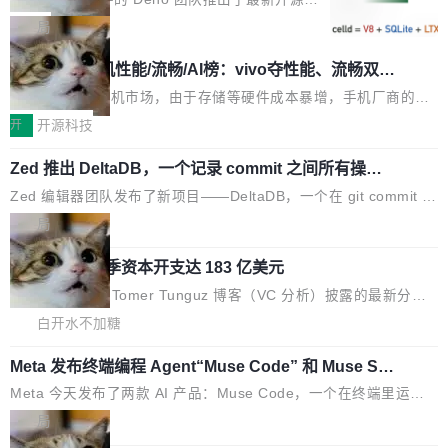
e...
这是 Sandstorm.io 的重制版，我十年前的那个创业公司。不同的
目 Celld，一个能在自己机器上运行 Cloudflare
局
是，这次它构建在 Cloudflare Workers 上——我花了九年时间搭
Workers 和 Durable Objects 的守护进程。 设
鲁大师7月新机性能/流畅/AI榜：vivo夺性能、流畅双第
建的平台——并且深度集成了 AI。这基本上是我十年秘密计划的顶
计思路很直接：每个对象是一个独立的 SQLite
一，三星Galaxy Z系列新折叠缺席
峰。 十年前，Ken...
数据库，按名称寻址，复制到你自己的 S3 兼容
2026年7月的手机市场，由于存储等硬件成本暴增，手机厂商的日
存储库里。节点之间只通过这个存储库协调——
子也不好过啊，新机速度明显放缓，因此硝烟味淡了许多。新机参
开
开源科技
没有控制平面，没有共识协议。每个对象自带一
数规格除开高价的三星折叠（三星Galaxy Z Fold8 Ultra / Z Fold8
Zed 推出 DeltaDB，一个记录 commit 之间所有操作
个小型数据库，应用天然按分片构建，单个数据
/ Z Flip8）外，其余要么是中低端机器，例如iQOO Z11i、REDMI
的版本控制系统
库的竞争和爆炸半径问题在设计层面就被消除
Note 17、REDMI Note 17 Pro、OPPO K15，要么是vivo X300 E
Zed 编辑器团队发布了新项目——DeltaDB，一个在 git commit 之
了。 闲置的 cell 会休眠到几乎不占资源。当 cel
这样的次旗舰。 Galaxy Z Fold8 Ultra / Z Fold8 / Z Flip8三款折
间记录每一次编辑操作的版本控制系统。目前处于 Early Access
局
l 迁移或唤醒时，新宿主从 S3 恢复 SQLite 数据
叠屏新机均在7月22日发布，且全部搭载骁龙8 Elite Gen5 for Gal
阶段。 DeltaDB 的核心思路直接写在 landing page 最显眼的位
库继续执行。存储库是持久化的唯一真相...
axy，它们本该是7月性...
SpaceXAI 单季资本开支达 183 亿美元
置：「Software is made between commits」——软件是在 com
mit 之间写出来的。git 只记录了你提交的最终状态，但真正的工作
根据风险投资人Tomer Tunguz 博客（VC 分析）披露的最新分析
过程——打字、删改、试错、agent 对话——都在 commit 之间的
与第二季度业绩报告，SpaceXAI在上个季度的总资本支出飙升至1
白开水不加糖
空隙里丢失了。 DeltaDB 要做的就是把这段空隙补上。 回退到任
83.7亿美元。其中，绝大部分资金被直接用于 AI 领域，金额高达1
何一次编辑：DeltaDB 捕获 commit 之间的每一次操作，...
Meta 发布终端编程 Agent“Muse Code” 和 Muse Sp
58.3亿美元，这一单项投入已经逼近微软同期总资本开支的四成。
ark 1.2 模型
与亚马逊、Alphabet、微软以及 Meta 等传统科技巨头相比，Spac
Meta 今天发布了两款 AI 产品：Muse Code，一个在终端里运行的
eXAI的资金消耗速度尤为引人瞩目。然而，支撑庞大支出的资金来
编程 agent；Muse Spark 1.2，驱动这个 agent 的新模型。一句
局
源却呈现出截然不同的面貌。数据显示，微软和 Meta 主要依托充
话概括：你可以用 curl -fsSL https://dev.meta.ai/install.sh | bash