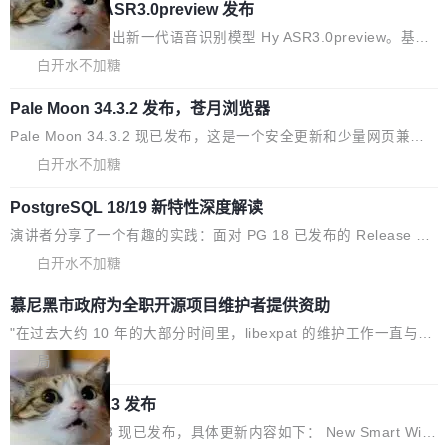
员权限、无需确认、强制递归删除。17个小时后，运维人员发现异
腾讯混元 Hy ASR3.0preview 发布
不够用。 Cloudflare 的 Workers AI 团队一直在跑这些模型的推
常并中止进程时，89TB数据已经没了。 删掉的是AI游戏部门的全
理。他们在官方博客上发了一篇技术文章，详细拆解了三种让大模
腾讯混元正式推出新一代语音识别模型 Hy ASR3.0preview。基于
部开发文件，包括公司自研的多个文生3D和...
型在 GPU 上跑得更省、更快的技术手段——KV cache 量化、模型
最新一代大语言模型 Hy3 的语言理解能力，以及融合了高精度语音
白开水不加糖
权重压缩、以及共享 KV cache 的完整性保护。效果是：吞吐量提
识别与深度语义理解能力，实现了语音识别能力的全面升级。 根据
升 41%，每 token 成本降低 30%，精度不变。 FP8 省的不仅是显
Pale Moon 34.3.2 发布，苍月浏览器
介绍，Hy ASR3.0preview 目标在于：让语音识别不再只是听清，
存 KV cache 是推理时最吃显...
而是真正听懂。通过先理解你的语境和意图，再把准确的文字直接
Pale Moon 34.3.2 现已发布，这是一个安全更新和少量网页兼容
给到你。从“逐字转写、单点优化”演进为“理解语境、兼容场景、一
性修复版本。 Changes/fixes： 实现了URL.Parse()便捷功能 对浏
白开水不加糖
键直出”。 Hy ASR 3.0 preview 不要求标准普通话，方言识别覆盖
览器内部函数添加了多项边界检查，以避免潜在的越界访问、下溢
粤语、吴语等 10 大方言片区和 20 余个二级小片区。在开源评测
PostgreSQL 18/19 新特性深度解读
和溢出。（DiD） 修复了加载和解析内容提供的字体时出现的几个
集中，Hy ASR 3.0 preview 在多语种的WER（...
问题 为避免音频加载、处理和播放过程中可能出现的一系列错误，
演讲者分享了一个有趣的实践：面对 PG 18 已发布的 Release No
对音频采样频率设定了下限 采样率低于 8kHz（通常被认为是 "tele
tes，他利用 AI 工具（如 Copilot）对数千条 commit 日志进行自动
白开水不加糖
phone"/"walkie-talkie" 音质的最低采样率）的音频格式将被拒绝
分析，先让模型总结出三十余条潜在特性，再逐条要求生成详细解
慕尼黑市政府为全职开源项目维护者提供资助
修复了 CSS 圆角虚线样式中可能存在的问题 如果表单中的图像元
释和代码校验，最终筛选出对用户体感最强的若干项。对于尚未正
素不在同一个子树中，则它们将不再关联 加...
式发版的 PG 19，则通过拉取过去一年内（从 PG 18 Beta1 时间
"在过去大约 10 年的大部分时间里，libexpat 的维护工作一直与我
点至今）的所有 commit，同样交由 AI 分析提炼。经过人工复核，
的日常工作、家务、社交生活和休闲娱乐竞争时间。" 这是 libexpa
局
准确度令人满意。这一方法也为社区爱好者提供了高效跟踪新版本
t 维护者 Sebastian Pipping 写在博客里的话。8 月 4 日，他宣布
Firefox 153.0.3 发布
的思路。
了一个新消息：从 2026 年 8 月 1 日起，他可以全职维护 libexpat
了，最长 6 个月。发工资的是慕尼黑市政府。 libexpat 是一个 C9
Firefox 153.0.3 现已发布，具体更新内容如下： New Smart Win