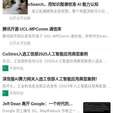
沛的经营现金流来覆盖资本开支，其资本支出覆盖率分别达到15
美团开源 LoHoSearch，用知识图谱校准 AI 能力认知
安装一个能在大项目里自动规划、写代码、验证结果的 AI 终端工
5% 和106%;而SpaceXAI的经营现金流仅能覆盖资本开支的12...
具。 据介绍，Muse Code 是 Meta 的编程 agent 产品。它和市场
机器出题的前提，是让机器拥有全局视野。整个构建流程可以分为
上已有的终端编程 agent 在设计理念上有几个明显的差异点。 异
四个环节：建图 → 控制难度 → 质量把关 → 数据概览。
白开水不加糖
步后台 agent：Muse Code 有一个主 agent 循环，外加一组后台
agent。这些后台 agent...
腾讯开源 UCL-MPComm 通信库
腾讯网平团队宣布开源了 UCL-MPComm 通信库，并将作为trans
port接入Mooncake TENT。该通信库针对AI Memory池化场景的
白开水不加糖
数据传输需求进行了深度优化，能够实现数据中心内大规模计算节
CoStrict入选工信部2025人工智能应用典型案例
点间多种内存类型的高性能通信。 UCL-MPComm将作为一种传输
引擎接入Mooncake TENT，实现零拷贝传输性能提升30%、非零
近日，工信部科技司公示《2025人工智能应用典型案例入选名
拷贝传输性能最高提升5倍。UCL-MPComm底层基于自研UCL-En
单》，深信服“面向企业研发场景的开源 AI 编程平台 CoStrict 应
开
开源科技
gine通信引擎，后续腾讯网平将持续开源更多基于UCL-Engine的
用”凭借卓越的技术创新与落地成效成功入选。 全链路私有化部
高性能通信组件。 腾讯网平团队在UCL-MPComm中实现了一个独
深信服AI算力网关入选工信部人工智能应用典型案例！
署，助力企业AI研发安全落地 当前，越来越多企业已经开始引入 AI
立于业务线程的全局通信引擎（Engine），并实...
Coding 工具，通过调用公有云模型或企业内部部署模型提升研发
前不久，工业和信息化部正式发布《2025年人工智能应用典型案例
效率。但随着 AI Coding 从个人辅助工具逐步走向团队级、组织级
名单》，集中展示人工智能在各领域的应用成果，覆盖技术底座、
开
开源科技
应用，企业在规模化落地过程中，对安全性、可控性和代码质量提
行业赋能、产品应用、支撑保障、专题等五大方向。深信服AI算力
Jeff Dean 离开 Google：一个时代的结
出了更高要求。 首先是数据安全与合规要求。对于大多数普通研发
网关（AI创新平台）成功入选！ 随着各行各业的Agent走向规模化
束，一个实验室的开始
场景，公有云模型能够满足快速试用和效率提升的需求。但对于金
建设，算力构成形态逐渐丰富，用户关注的重点也在发生变化：不
Google 员工编号 20。MapReduce 作者之一。