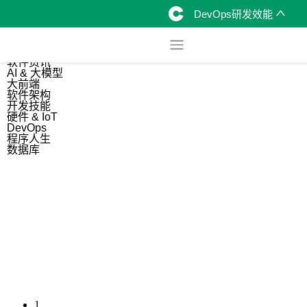
DevOps研发效能
综合
开源资讯
软件资讯
AI & 大模型
大前端
软件架构
开发技能
硬件 & IoT
DevOps
程序人生
数据库
1