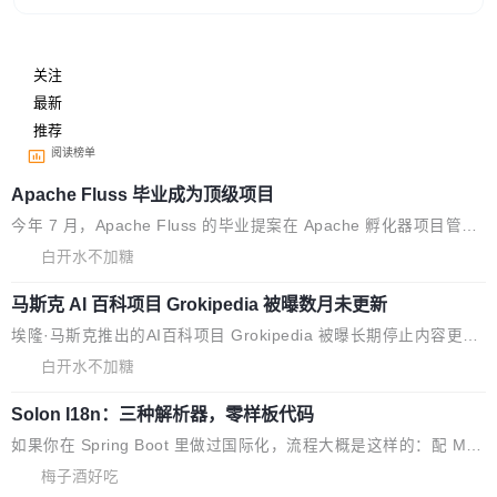
关注
最新
推荐
阅读榜单
Apache Fluss 毕业成为顶级项目
今年 7 月，Apache Fluss 的毕业提案在 Apache 孵化器项目管理
委员会（IPMC）投票中获得全票通过，随后获 Apache 软件基金
白开水不加糖
会董事会批准。今天，Apache 软件基金会正式宣布 Apache Fluss
马斯克 AI 百科项目 Grokipedia 被曝数月未更新
孵化毕业，成为 Apache 顶级项目（TLP）！这一里程碑不仅标志
着 Fluss 迈入新的发展阶段，也将进一步推动流式存储、实时湖仓
埃隆·马斯克推出的AI百科项目 Grokipedia 被曝长期停止内容更
与 AI 数据基础加速融合，为实时数据基础设施的发展开启新的篇
新，未能实现其作为“AI版维基百科”替代品的目标。 据 Lawfare 最
白开水不加糖
章。
新调查，自今年4月以来，Grokipedia 页面更新功能基本停滞，过
Solon I18n：三种解析器，零样板代码
去三个月内没有任何条目完成更新，用户提交的编辑请求也长期处
于待处理状态。 Grokipedia 于去年底上线，定位为由人工智能生
如果你在 Spring Boot 里做过国际化，流程大概是这样的：配 Mes
成内容的百科平台，被马斯克视为传统众包百科网站维基百科的替
sageSource 的 Bean、写 ReloadableResourceBundleMessage
梅子酒好吃
代方案。Lawfare 调查发现，无论热门页面还是低关注度页面，均