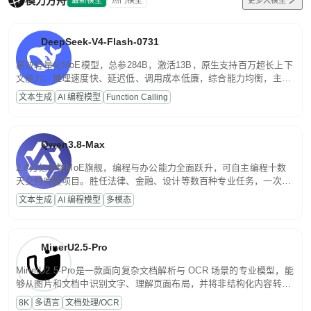
模力方舟
DeepSeek-V4-Flash-0731
高效轻量化MoE模型，总参284B，激活13B，原生支持百万超长上下
文能力。推理速度快、延迟低、调用成本低廉，综合能力均衡，主打
高并发、轻量化任务，适合日常对话、内容创作、基础 RAG、批量
文本生成
AI 编程模型
Function Calling
文案处理等普惠刚需场景。
Qwen3.8-Max
2.4万亿参数MoE旗舰，编程与办公能力全面跃升，可自主编程十数
天交付完整项目。胜任法律、金融、设计等数百种专业任务，一次对
话端到端交付生产级成果。原生视觉理解贯穿规划、执行与验证全流
文本生成
AI 编程模型
多模态
程，支持超长文档与长视频的深度语义解析。长程任务中自主规划与
闭环迭代，持续进化。
MinerU2.5-Pro
MinerU2.5-Pro是一款面向复杂文档解析与 OCR 场景的专业模型，能
够从图片和文档中识别文字、理解页面布局，并将非结构化内容转换
为便于存储、检索和二次处理的结构化结果。
8K
多语言
文档处理/OCR