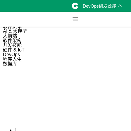
DevOps研发效能
综合
开源资讯
软件资讯
AI & 大模型
大前端
软件架构
开发技能
硬件 & IoT
DevOps
程序人生
数据库
1