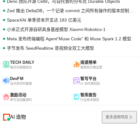
Deno 团队开源 Celld，可自托管的分布式 Durable Objects
Zed 推出 DeltaDB，一个记录 commit 之间所有操作的版本控制系统
SpaceXAI 单季资本开支达 183 亿美元
小米正式开源自研具身基座模型 Xiaomi-Robotics-1
Meta 发布终端编程 Agent“Muse Code” 和 Muse Spark 1.2 模型
字节发布 SeedRealtime 音视频全双工大模型
TECH DAILY
阅读榜单
每日内容报纸化
每周热文看这里
DevFM
智写平台
当天资讯听着看
AI 创作更轻松
激励活动
智库报告
参与活动赢源石
行业技术报告
AI 造物
更多造物项目