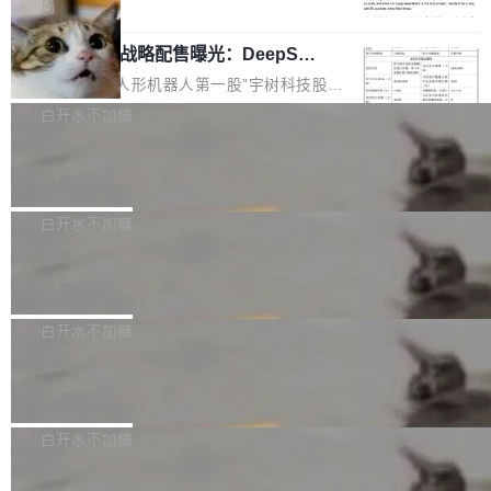
5% RHAE Best@1，超过了 ARC 报告的人类专
覆盖 rust-lang/rust 单一仓库的代码贡献。这不
局
家基线 95.4%。 不是又一个 coding agent 包装
是项目级别的官方立场，目前由五个团队采纳，
宇树科技 IPO 战略配售曝光：DeepSe
器 Prime Agent 的架构和市面上大多数 coding
但它可能是主流开源项目中关于 AI 辅助贡献最
ek 获配 93.3 万股，锁定 36 个月
agent 有本质区别。大多数 agent harness 的设
细致的一份规则。 政策的核心只有一句话：LLM
8月6日晚间，“人形机器人第一股”宇树科技股份
计是基于早期模型的能力—...
可以用来分析、提炼、审阅、建议，但不能用来
有限公司披露IPO发行价格及战略配售结果，杭
白开水不加糖
创作。 具体来说，LLM 生成的代码可以提交，
州深度求索人工智能基础技术研究有限公司（De
但必须满足五个条件：预先安排、非关键、高质
Docker 29.7.2 发布
epSeek）获配93.3399万股，按150.8元/股发行
量、充分测试、充分审查，并且必须披露。LLM
价格计算，认购金额约1.41亿元，股份锁定期为
Docker 29.7.2 现已发布，具体更新内容如下：
不得生成涉及安全性的关键变更，除非作者本身
36个月。 公告显示，本次宇树科技战略配售对
Bug fixes and enhancements 修复多次传递同
白开水不加糖
就是领域专家。即使如此，政策也"强烈不建
象主要包括长期投资机构、与公司业务具有战略
一环境变量时，docker service create和docker
议"这么做。 对于不披露的情况，审核者可以直
合作关系或长期合作愿景的大型企业、科创板保
Apache Fluss 毕业成为顶级项目
service update会发生 panic 的问题。docker/cl
接关闭 PR，无需解释。 政策作者 Jynn Ne...
荐人跟投子公司，以及公司高级管理人员和核心
i#7145 修复了 Docker Engine 29.7.0 中引入的
今年 7 月，Apache Fluss 的毕业提案在 Apach
员工参与设立的专项资产管理计划。其中，Dee
一个回归问题，该问题导致拉取镜像时会拒绝包
e 孵化器项目管理委员会（IPMC）投票中获得
白开水不加糖
pSeek作为与宇树科技具备战略合作关系的企
含绝对 hardlink 目标的镜像（此类镜像由某些镜
全票通过，随后获 Apache 软件基金会董事会批
业，获配股份数量占本次发行数量的2.31%。 除
像构建工具生成）。moby/moby#53305 修复了
马斯克 AI 百科项目 Grokipedia 被曝数
准。今天，Apache 软件基金会正式宣布 Apach
DeepSeek外，腾讯旗下上海启善投资有限公司
月未更新
Docker Engine 29.7.0 中引入的一个回归问
e Fluss 孵化毕业，成为 Apache 顶级项目（TL
埃隆·马斯克推出的AI百科项目 Grokipedia 被曝
获配9...
题，该问题可能导致在旧版 Linux 内核...
P）！这一里程碑不仅标志着 Fluss 迈入新的发
长期停止内容更新，未能实现其作为“AI版维基百
白开水不加糖
展阶段，也将进一步推动流式存储、实时湖仓与
科”替代品的目标。 据 Lawfare 最新调查，自今
AI 数据基础加速融合，为实时数据基础设施的发
Solon I18n：三种解析器，零样板代码
年4月以来，Grokipedia 页面更新功能基本停