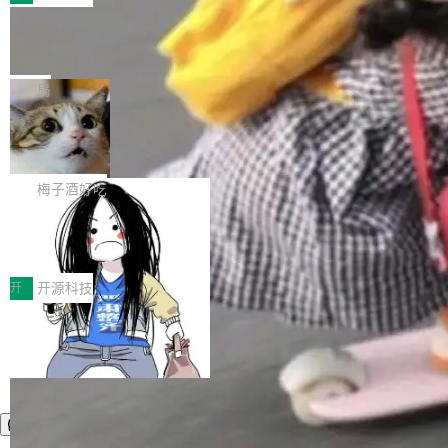
件。 腾讯网平团队在UCL-MPComm中实现了一
型或企业内部部署模型提升研发效率。但随着 AI
各领域的应用成果，覆盖技术底座、行业赋能、
个独立于业务线程的全局通信引擎（Engine），
Coding 从个人辅助工具逐步走向团队级、组织
Jeff Dean 离开 Google：一个时代的结
产品应用、支撑保障、专题等五大方向。深信服
并实...
束，一个实验室的开始
级应用，企业在规模化落地过程中，对安全性、
AI算力网关（AI创新平台）成功入选！ 随着各行
Google 员工编号 20。MapReduce 作者之一。
可控性和代码质量提出了更高要求。 首先是数据
各业的Agent走向规模化建设，算力构成形态逐
Bigtable 作者之一。TensorFlow 的作者之一。
局
安全与合规要求。对于大多数普通研发场景，公
渐丰富，用户关注的重点也在发生变化：不只是
Gemini 的架构师。Google 首席科学家。 Jeff D
有云模型能够满足快速试用和效率提升的需求。
让AI用起来，还要进一步看清混合算力时代下，
🔥 SolonCode v2026.8.4 发布：界面
ean 在 Google 工作了 27 年后，宣布离职。 他
但对于金融、能源、医疗等对数据安全要求较...
字体可调、22 种语言、记忆搜索增强
Token花在哪里、算力是否被充分利用，以及持
不是一个人走。一同离开的还有 Sanjay Ghema
打开终端就能上岗的全中文编码智能体，这一轮
续增长的AI成本该如何优化。 深信服AI算力网关
wat（Google 员工编号 23，Jeff Dean 二十多
把「看得清、用母语、记得住」三件事一次补
梅子酒好吃
正是围绕这些实际问题，从Token治理和成本治
年的编程搭档，MapReduce 和 Bigtable 的共同
齐。 SolonCode 是什么 SolonCode 是杭州无
理两个方面，让用户的每一份算力都看得清、管
作者）、Quoc Le（Google 大脑核心成员，Se
让“代码语义理解”深度释放AI Coding
耳科技研发的企业级终端编码智能体——一位全
得住、用得稳、省得下、更安全！ 一、从现在开
价值潜能：华为云码道（CodeArts）
q2Seq 和 DocAI 的共同发明人）以及 Oriol Vin
中文驱动的数字员工，自主理解需求、规划步
一、代码仓深度理解技术的作用与价值 在软件工
始，Token使用一目...
代码仓技术解析
yals（Gemini 联合负责人，AlphaSta...
骤、编写代码。不挑模型、不挑平台，curl 一行
程实践中，代码仓是企业核心知识资产的主要载
开
开源科技
装完即用。 开源地址：Gitee · GitCode · GitHu
体。企业级代码仓库通常包含数十万乃至数百万
b 安装 支持 Java 8+（8~26）、macOS / Linu
个文件，其规模远超单次模型调用可承载的上下
x / Windows / Harmony PC。 # macOS / Linu
文窗口。随着项目规模的持续扩张与代码历史的
x / Harmony PC curl -fsSL https://solon.noea
不断累积，代码仓中的模块关系、接口契约、业
r.org/solon...
务逻辑等关键信息往往分散于数十乃至数百个文
件之中，形成高度复杂的知识关联网络。传统的