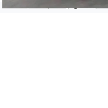
代码检索手段（如关键词匹配、目录遍历）仅能
在语法层面完成文本定位，难以触及代码的语义
©OSCHINA(OSChina.NET)
京ICP备2025119063号
内涵与结构关联，导致开发者使用代码智能体在
理解大规模代码仓时面临显著"代码仓理解"瓶
颈。 代码仓深度理解服务（以下简称" CodeBas
e深度理解服务"）是华为云码道（CodeA...