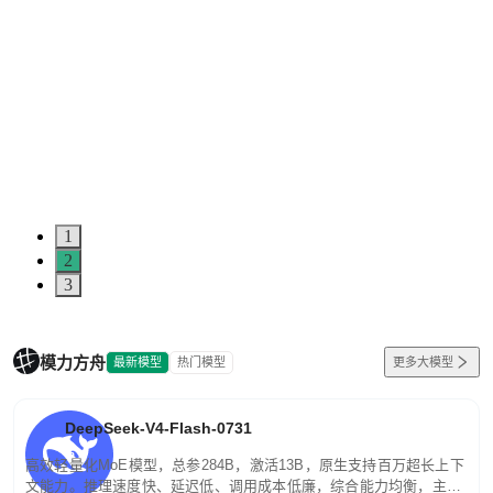
1
2
3
模力方舟
最新模型
热门模型
更多大模型
DeepSeek-V4-Flash-0731
高效轻量化MoE模型，总参284B，激活13B，原生支持百万超长上下
文能力。推理速度快、延迟低、调用成本低廉，综合能力均衡，主打