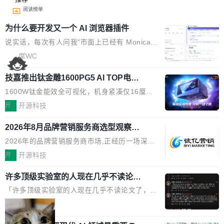
阅读榜单
为什么要开发又一个 AI 浏览器插件
说实话，每次有人问我"市面上已经有 Monica、
Sider、Copilot for Chrome 这些 AI 浏览器插件
席WC
了，你为什么还要再做一个"，我都觉得这个问题
技嘉推出钛金雕1600PG5 AI TOP电
问得好。 因为我自己也是从用户变成开发者的。
源：为发烧级主机与本地AI算力打造旗
现有产品的天花板 我用过不少 AI 浏览器插件。
1600W钛金能效全可视化，机身紧凑仅16厘米
舰供电方案
刚开始觉得都挺好——选中一段文字，弹出解
继2026台北电脑展首度亮相后，技嘉科技近日正
开
开源科技
释；写邮件时帮你润色；看英文网页给你翻译摘
式发布钛金雕1600PG5 AI TOP电源。这款高端
要。但用久了你会发现，它们本质上都是同一类
2026年8月品牌营销服务商选型观察：
电源专为发烧级DIY主机与本地AI算力平台打
从流量思维到品牌资产思维的范式转移
东西：一个带网页上下文的聊天框。 它们能读取
造，整机长度仅16厘米，提供1600W额定功率
2026年的品牌营销服务商市场,正经历一场深刻
页面的文本，然后把文本丢给大模型，再返回一
与80PLUS钛金能效；支持ATX 3.1与PCIe 5.1
的价值重构。全球全案品牌代理机构市场从2025
开
开源科技
段回答。仅此而已。 这当然有用，但总觉得差点
规范，结合服务器级元件、完善供电线材与内置
年的83.1亿美元增长至2026年的86.6亿美元,年
意思。比如我在一个后台管理系统里，需要填50
实时LCD监控屏，可充分满足当下高阶PC主机
许多顶级实验室的人现在几乎不读论文
复合增长率达5.44%,预计2032年将突破120亿美
个表单字段，每个字段还有联动逻辑；比如我
了
的严苛使用需求。 澎湃功率，紧凑机身 钛金雕1
元。数字广告与公共关系相关服务市场更是从20
「许多顶级实验室的人现在几乎不读论文了，而
想...
600PG5 AI TOP具备强悍输出功率，同时实现
25年的8463亿美元扩张至2026年的8763亿美
且他们认为 ICLR/ICML/NeurIPS 充斥着大量过
局
机身尺寸大幅精简。整机长度仅16厘米，属于同
元。数字的背后是一个清晰的事实——品牌对专
度宣传和欺诈。」 OpenAI 研究员 Keller Jorda
功率段机身尺寸十分紧凑的1600W电源产品。小