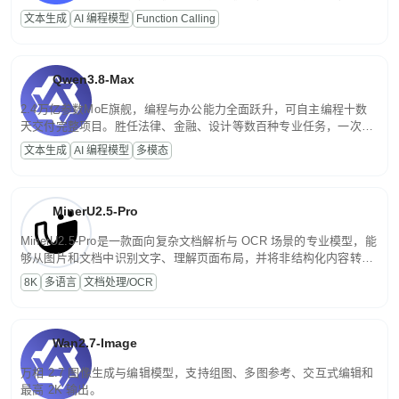
高并发、轻量化任务，适合日常对话、内容创作、基础 RAG、批量
文本生成
AI 编程模型
Function Calling
文案处理等普惠刚需场景。
Qwen3.8-Max
2.4万亿参数MoE旗舰，编程与办公能力全面跃升，可自主编程十数
天交付完整项目。胜任法律、金融、设计等数百种专业任务，一次对
话端到端交付生产级成果。原生视觉理解贯穿规划、执行与验证全流
文本生成
AI 编程模型
多模态
程，支持超长文档与长视频的深度语义解析。长程任务中自主规划与
闭环迭代，持续进化。
MinerU2.5-Pro
MinerU2.5-Pro是一款面向复杂文档解析与 OCR 场景的专业模型，能
够从图片和文档中识别文字、理解页面布局，并将非结构化内容转换
为便于存储、检索和二次处理的结构化结果。
8K
多语言
文档处理/OCR
Wan2.7-Image
万相 2.7 图像生成与编辑模型，支持组图、多图参考、交互式编辑和
最高 2K 输出。