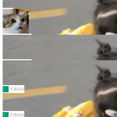
e” 和 Muse Spark 1.2 模型
mmit 之间的空隙里丢失了。 DeltaDB 要做的就
金额高达158.3亿美元，这一单项投入已经逼近
Meta 今天发布了两款 AI 产品：Muse Code，
是把这段空隙补上。 回退到任何一次编辑：Delt
微软同期总资本开支的四成。 与亚马逊、Alpha
一个在终端里运行的编程 agent；Muse Spark
局
aDB 捕获 commit 之间的每一次操作，...
bet、微软以及 Meta 等传统科技巨头相比，Spa
1.2，驱动这个 agent 的新模型。一句话概括：
ceXAI的资金消耗速度尤为引人瞩目。然而，支
美团开源 LoHoSearch，用知识图谱校
你可以用 curl -fsSL https://dev.meta.ai/install.
准 AI 能力认知
撑庞大支出的资金来源却呈现出截然不同的面
sh | bash 安装一个能在大项目里自动规划、写
机器出题的前提，是让机器拥有全局视野。整个
貌。数据显示，微软和 Meta 主要依托充沛的经
代码、验证结果的 AI 终端工具。 据介绍，Muse
构建流程可以分为四个环节：建图 → 控制难度
白开水不加糖
营现金流来覆盖资本开支，其资本支出覆盖率分
Code 是 Meta 的编程 agent 产品。它和市场上
→ 质量把关 → 数据概览。
别达到155% 和106%;而SpaceXAI的经营现金
腾讯开源 UCL-MPComm 通信库
已有的终端编程 agent 在设计理念上有几个明显
流仅能覆盖资本开支的12...
的差异点。 异步后台 agent：Muse Code 有一
腾讯网平团队宣布开源了 UCL-MPComm 通信
个主 agent 循环，外加一组后台 agent。这些后
库，并将作为transport接入Mooncake TENT。
白开水不加糖
台 agent...
该通信库针对AI Memory池化场景的数据传输需
CoStrict入选工信部2025人工智能应用
求进行了深度优化，能够实现数据中心内大规模
典型案例
计算节点间多种内存类型的高性能通信。 UCL-
近日，工信部科技司公示《2025人工智能应用典
MPComm将作为一种传输引擎接入Mooncake T
型案例入选名单》，深信服“面向企业研发场景的
开
开源科技
ENT，实现零拷贝传输性能提升30%、非零拷贝
开源 AI 编程平台 CoStrict 应用”凭借卓越的技术
传输性能最高提升5倍。UCL-MPComm底层基
深信服AI算力网关入选工信部人工智能
创新与落地成效成功入选。 全链路私有化部署，
应用典型案例！
于自研UCL-Engine通信引擎，后续腾讯网平将
助力企业AI研发安全落地 当前，越来越多企业已
前不久，工业和信息化部正式发布《2025年人工
持续开源更多基于UCL-Engine的高性能通信组
经开始引入 AI Coding 工具，通过调用公有云模
智能应用典型案例名单》，集中展示人工智能在
开
开源科技