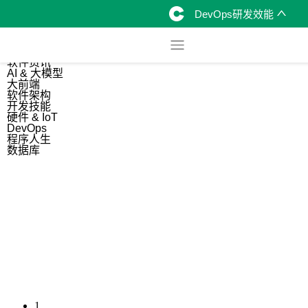
DevOps研发效能
综合
开源资讯
软件资讯
AI & 大模型
大前端
软件架构
开发技能
硬件 & IoT
DevOps
程序人生
数据库
1