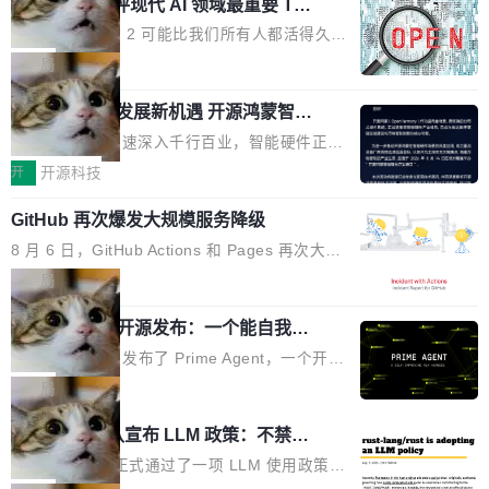
业化营销服务的需求从未如此迫切。 但市场扩容
xAI 前工程师评现代 AI 领域最重要 Top
n 这条推文引发了广泛讨论。他不是在说风凉
巧机身有效提升市面主流标准A...
3 开源项目
的同时,服务商的竞争逻辑正在改变。2026年Top
话，他是说出了一个圈内人尽皆知但很少公开捅
Flash Attention 2 可能比我们所有人都活得久。
Agency年度合辑的观察指出,“产品”这个离消费
破的事实。 Jordan 随后补充了一句软化声明：
这句话不是来自某个技术博客，而是出自 Hieu
局
者最近的载体,在整个品牌营销层面的权重显著变
「我不认为这些会议上大部分论文都在过度宣传
Pham 的一条推文。Hieu Pham 是谁？他是 xAI
高了。全域营销服务商的竞争正在从规模转向深
或造假。问题是，作为读者，如果你筛选出那些
共商智能硬件发展新机遇 开源鸿蒙智能
的早期工程师之一，在 Grok 训练基础设施团队
度,案例厚度、全域覆盖、多线协同...
硬件开发者日杭州站即将举行
看起来最令人兴奋的论文，那它们大部分都是过
工作过。近日他在 X 上发了一条帖子，列出了他
随着万物智联加速深入千行百业，智能硬件正从
度宣传的。」 这才是真正的痛点。不是所有论文
认为现代 AI 领域最重要的三个开源项目。 第一
单点设备迈向智能化、网联化、协同化发展。作
开
开源科技
都有问题，是最吸引眼球的那批论文最有问题。
个名字毫无悬念：Flash Attention 2。 Hieu 的
为面向全场景、跨终端的分布式操作系统，开源
他引用的帖子来自 Mathew Shen，一位 ICLR 2
理由很具体。FA 系列不需要解释，但 FA2 是他
GitHub 再次爆发大规模服务降级
鸿蒙通过统一技术底座和分布式能力，为不同类
026 的读者：「看了篇 ...
认为最重要的一个——复杂度恰到好处，刚好能
型智能设备的开发、连接与互联提供关键支撑，
8 月 6 日，GitHub Actions 和 Pages 再次大规
驱动你去学 CuTe，但还没被那些"邪恶的" Hopp
也为产业链企业探索产品创新与商业增长打开新
模服务降级，Actions 完全不可用超过 5 小时，
局
er++ 优化所淹没，足够容易修改和适配。 更关
的空间。 8月14日，开源鸿蒙智能硬件开发者日
webhook 停发，连自托管 runner 也因调度层故
键的是 FA2 的持久性...
（OHDD：OpenHarmony Hardware Develope
Prime Agent 开源发布：一个能自我改
障无法工作。Pages、Copilot code review、C
进的编程 Agent，ARC-AGI 3 超越人类
r Day）将在杭州启航。活动面向智能硬件产业
opilot coding agent 全部受影响。从检测到完全
Prime Intellect 发布了 Prime Agent，一个开源
专家基线
链企业和开发者，邀请行业专家与资深技术顾
恢复，大约 12 小时。 这是 2026 年 8 月的第六
的编程 Agent Harness，核心设计围绕两个抽
局
问，围绕开源鸿蒙技术能力、设备适配、芯片适
起事故，其中四起与 AI/Copilot 服务相关。 Git
象：Recursive Language Model（RLM）和 C
配、功耗与稳定性调优、兼容性测评及统一互联
Rust 项目团队宣布 LLM 政策：不禁
Hub 员工 kdaigle 在 HN 讨论中贴出了一组数
ontinual Harness。在 ARC-AGI 3 基准测试
等内容展开系统讲解和实战交流，帮助企业进一
止，但你要承认哪些代码不是你写的
据：2025 年全年 10 亿次 commit。现在，每周
上，Prime Agent + Opus 5 的组合达到了 95.
Rust 语言项目正式通过了一项 LLM 使用政策，
步了解开源鸿蒙在智能...
2.75 亿次，全年预计 140 亿次。GitHub...