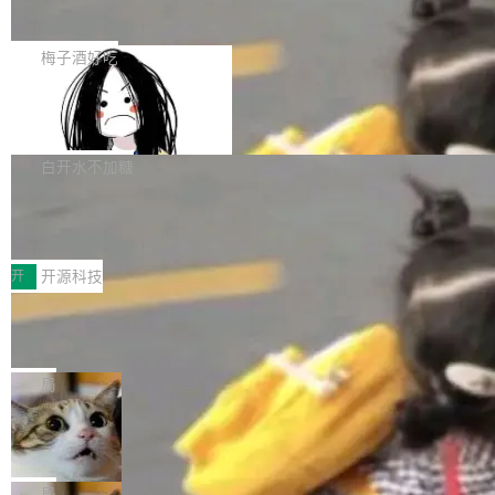
展开启新的篇章。
滞，过去三个月内没有任何条目完成更新，用户
如果你在 Spring Boot 里做过国际化，流程大概
提交的编辑请求也长期处于待处理状态。 Groki
是这样的：配 MessageSource 的 Bean、写 R
梅子酒好吃
pedia 于去年底上线，定位为由人工智能生成内
eloadableResourceBundleMessageSource、
容的百科平台，被马斯克视为传统众包百科网站
Apache Doris 4.1 全面增强 Iceberg：
声明 LocaleResolver、注册 LocaleChangeInt
支持 UPDATE、MERGE INTO 与 Iceb
维基百科的替代方案。Lawfare 调查发现，无论
erceptor…五六步之后才能看到第一行翻译文
Apache Doris 4.1 要补齐的，正是缺失的那一
erg V3
热门页面还是低关注度页面，均未出现近期更
本。 Solon 换了个方式。整个 i18n 模块围绕三
半。在已有查询能力的基础上，Doris 进一步支
白开水不加糖
新，相关问题并非局限于特定领域，而是在不同
个解析器、一个注解、一个工具类展开——没有
持了 UPDATE、DELETE、MERGE INTO 等数
主题和访问量页面中普遍存在。 调查人员最初认
XML、没有拦截器注册、没有样板配置。 资源
Testin XAgent：CIO智能测试落地指南
据修改操作、完整的表结构管理与分区演进，以
为，Grokipedia可能只是限...
文件的约定 把文件放到 resources/i18n/ 下： r
及 rewrite_data_files、expire_snapshots 等日
7月30日，TiD2026质量竞争力大会在北京中关
esources/i18n/messages.properties ...
常维护操作，并完整支持 Iceberg V3 格式。
村国家自主创新示范区会议中心开幕。本届大会
开
开源科技
由中关村智联软件服务业质量创新联盟主办，以
让非法状态不可表示：一篇关于 ADT
“智构可信·质创未来——AI原生时代的质量新范
的帖子在 Reddit 火了
式”为主题，直面AI从实验室走向规模化产业落地
有一种东西，一旦用过就回不去了。Alex Fedos
的核心质量命题。会上，《2026智能研发生产力
eev 管它叫"软件设计的基石"。 他说的东西不新
局
工具选型手册》发布，Testin云测的Testin XAge
鲜——代数数据类型（ADT），尤其是和类型
Cloudflare 开源内部企业 AI 平台 Clou
nt智能测试系统入选AI测试领域代表产品。对CI
（sum type）。但他说清楚了一件事：这不是类
dflare OS
O而言，这提示了一个转变：AI测试正在从效率
型系统的学术体操，是日常编码的思维方式。 文
Cloudflare 发布了一个开源项目 Cloudflare O
工具升级为企业的质量基础设施。 CIO面对的新
章从一个简单的例子切入。一个网站的深色主题
S。如果你只看官方博客，你会觉得这是又一
局