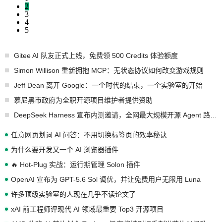
2
3
4
5
Gitee AI 队友正式上线，免费领 500 Credits 体验额度
Simon Willison 重新拥抱 MCP：无状态协议如何改变游戏规则
Jeff Dean 离开 Google：一个时代的结束，一个实验室的开始
慕尼黑市政府为全职开源项目维护者提供资助
DeepSeek Harness 宣布内测邀请，全网最大规模开源 Agent 路演现场诞生
任意网页划词 AI 问答：不用切换标签页的效率秘诀
为什么要开发又一个 AI 浏览器插件
🔥 Hot-Plug 实战：运行期管理 Solon 插件
OpenAI 宣布为 GPT-5.6 Sol 调优，并让免费用户无限用 Luna
许多顶级实验室的人现在几乎不读论文了
xAI 前工程师评现代 AI 领域最重要 Top3 开源项目