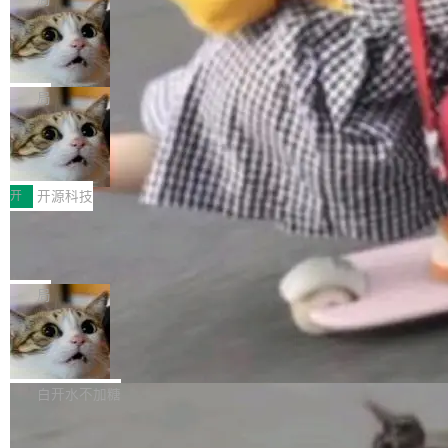
现实 过去两年，CIO们的焦虑清单上多了两项：
设置，如果用布尔值 + 可空字段来表示——bool
个"AI 知识库 + 聊天机器人"——每个大厂都在
一是如何让大模型和智能体应用安全地从PoC走
ean 表示是否可切换，nullable 的默认模式、浅
Deno 团队开源 Celld，可自托管的分
做，没什么新鲜的。 但 Kenton Varda 在 Twitte
向生产，二是如何让测试团队跟得上AI应用...
布式 Durable Objects
色方案、深色方案——会产生大量无意义的组
r 上把事情说清楚了： 今天我们发布了 Cloudfla
Ryan Dahl 领导的 Deno 团队推出了最新开源项
合。方案缺了、配置冲突了、全 null 了。要知道
re OS，一个带连接器的聊天机器人，跟其他所
目 Celld，一个能在自己机器上运行 Cloudflare
局
哪些组合有效，作者说，你得靠"文档、校验、或
有科技公司做的一样。只不过，实际上它不一
Workers 和 Durable Objects 的守护进程。 设
者部落知识"。 换个写法。Rust 的 enum，两个
样。这是 Sandstorm.io 的重制版，我十年前的
鲁大师7月新机性能/流畅/AI榜：vivo夺
计思路很直接：每个对象是一个独立的 SQLite
变体：Switchable...
性能、流畅双第一，三星Galaxy Z系列
那个创业公司。不同的是，这次它构建在 Cloudf
数据库，按名称寻址，复制到你自己的 S3 兼容
2026年7月的手机市场，由于存储等硬件成本暴
新折叠缺席
lare Workers 上——我花了九年时间搭建的平台
存储库里。节点之间只通过这个存储库协调——
增，手机厂商的日子也不好过啊，新机速度明显
开
开源科技
——并且深度集成了 AI。这基本上是我十年秘密
没有控制平面，没有共识协议。每个对象自带一
放缓，因此硝烟味淡了许多。新机参数规格除开
计划的顶峰。 十年前，Ken...
个小型数据库，应用天然按分片构建，单个数据
Zed 推出 DeltaDB，一个记录 commit
高价的三星折叠（三星Galaxy Z Fold8 Ultra / Z
之间所有操作的版本控制系统
库的竞争和爆炸半径问题在设计层面就被消除
Fold8 / Z Flip8）外，其余要么是中低端机器，
Zed 编辑器团队发布了新项目——DeltaDB，一
了。 闲置的 cell 会休眠到几乎不占资源。当 cel
例如iQOO Z11i、REDMI Note 17、REDMI No
个在 git commit 之间记录每一次编辑操作的版
局
l 迁移或唤醒时，新宿主从 S3 恢复 SQLite 数据
te 17 Pro、OPPO K15，要么是vivo X300 E这
本控制系统。目前处于 Early Access 阶段。 De
库继续执行。存储库是持久化的唯一真相...
样的次旗舰。 Galaxy Z Fold8 Ultra / Z Fold8 /
SpaceXAI 单季资本开支达 183 亿美元
ltaDB 的核心思路直接写在 landing page 最显
Z Flip8三款折叠屏新机均在7月22日发布，且全
眼的位置：「Software is made between com
根据风险投资人Tomer Tunguz 博客（VC 分
部搭载骁龙8 Elite Gen5 for Galaxy，它们本该
mits」——软件是在 commit 之间写出来的。git
析）披露的最新分析与第二季度业绩报告，Spac
白开水不加糖
是7月性...
只记录了你提交的最终状态，但真正的工作过程
eXAI在上个季度的总资本支出飙升至183.7亿美
——打字、删改、试错、agent 对话——都在 co
Meta 发布终端编程 Agent“Muse Cod
元。其中，绝大部分资金被直接用于 AI 领域，