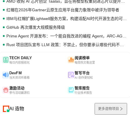
AMD 收购 AI 芯片创企 Taalas，旨在将模型权重刻进芯片以提升推理性能
红帽在2026年Gartner云原生应用平台魔力象限中被评为领导者
IBM与红帽扩展Lightwell服务方案，构建适配AI时代开源生态的可信基础设施
GitHub 再次爆发大规模服务降级
Prime Agent 开源发布：一个能自我改进的编程 Agent，ARC-AGI 3 超越人类专家基线
Rust 项目团队宣布 LLM 政策：不禁止，但你要承认哪些代码不是你写的
TECH DAILY
阅读榜单
每日内容报纸化
每周热文看这里
DevFM
智写平台
当天资讯听着看
AI 创作更轻松
激励活动
智库报告
参与活动赢源石
行业技术报告
AI 造物
更多造物项目