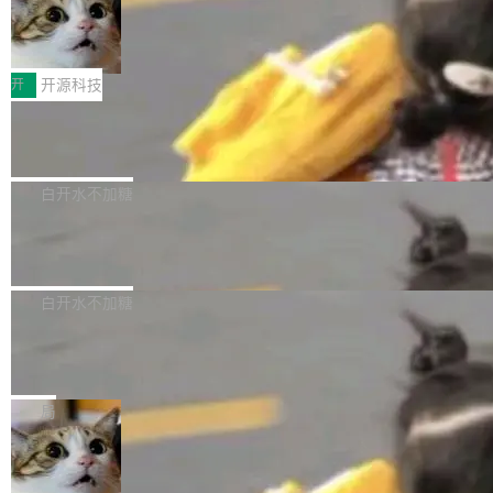
=...），与 Alpha 版本的格式一致，并据此对其
30倍效率升级：解锁医学影像数据要素
——哇”的蝉鸣声。实物越来越难找了，有开发者
价值化的真实路径
管理 HTTP 端点进行授权。 <blockquote> <p>
把它做成了 Web 玩具，放在 zhuzhiliao.imsai.c
完成一例腹部CT影像标注，张医生过去需要约1
<span><strong>警告：</strong>&nbsp;Zero
c 上，并在 GitHub 开源。 玩法很简单：按住屏
20个小时。他必须在数百张连续影像上，一笔一
开
开源科技
的 admin ...
幕画圈，或者直接甩手机。页面会实时显示转速
笔勾画边界，一层一层识别肌肉组织。如今，使
（圈/秒），声音来自真实竹知了录音的 1.72 秒
Apache Dubbo-go v3.3.2 正式发布
用东软飞标医学影像标注平台，同样的工作缩短
采样，无缝循环。音频解码失败时，还有一套合
至4小时，效率提升30倍。 这组数字背后，改变
这个版本面向生产环境，重心在内核稳定性。我
成兜底——锯齿波振荡器模拟脉冲，并联带通共
的不只是速度，而是把医学影像转化为AI能力的
们彻底收敛了旧配置体系，扩展了 Triple 协议与
白开水不加糖
振峰模拟竹膜和筒腔共鸣。 技术细节上，物理引
路径真正打通了。 大型医院积累的影像数据规模
泛化调用能力，加强了应用级元数据和服务治
擎是绳系质点模型：重力、弹性绳（只拉不
庞大，但不能直接用于训练模型。器官、病灶和
Calibre 9.12 发布，功能强大的开源电
理，同时集中修了并发安全、资源泄漏和热路径
推）、空气阻力，1/240 秒定步长积...
子书工具
组织边界，必须由专业医生逐层识别、标记和校
性能问题。
Calibre 开源项目是 Calibre 官方出的电子书管
正，才能成为机器能理解的高质量数据。医学影
理工具。它可以查看，转换，编辑和分类所有主
白开水不加糖
像AI落地最昂贵的环节，不是算法，是专业医生
流格式的电子书。Calibre 是个跨平台软件，可
的时间。 张医生是某三甲医院放射科副主任医
SwiftUI 问世七年了，为什么开发者还
以在 Linux、Windows 和 macOS 上运行。 Cal
师，牵头一项腹部肌肉影像课题。他需要在数百
在骂它？
ibre 9.12 现已正式发布，此次更新内容如下：
Yakov Manshin 发了一期长达 40 分钟的 YouT
张CT影像上完成像素级精细分割，让系统"...
新功能 macOS：在 Connect/Share 按钮中添加
ube 视频，标题是"SwiftUI 七年后：一个平庸的
局
通过 AirDop 共享书籍的功能 Content server：
故事"。视频核心观点很简单：SwiftUI 发布七年
支持可向服务器后端添加新端点的插件 Edit boo
DBeaver 26.1.4 发布
了，仍然像一个永久公测版。 Manshin 从数据
k：Compress images：添加将 GIF 图像转换为
流、布局系统、API 稳定性、性能、跨平台五个
DBeaver 是一个免费开源的通用数据库工具，适