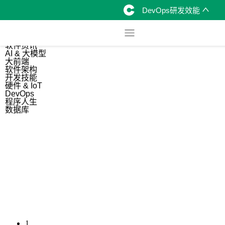
DevOps研发效能
综合
开源资讯
软件资讯
AI & 大模型
大前端
软件架构
开发技能
硬件 & IoT
DevOps
程序人生
数据库
1