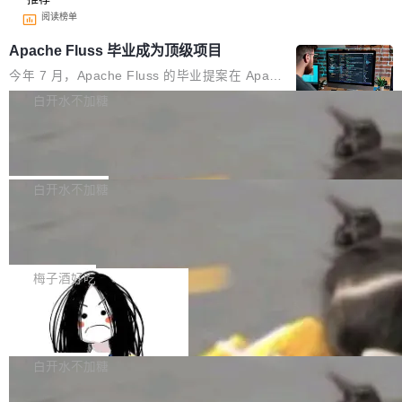
阅读榜单
Apache Fluss 毕业成为顶级项目
今年 7 月，Apache Fluss 的毕业提案在 Apach
e 孵化器项目管理委员会（IPMC）投票中获得
白开水不加糖
全票通过，随后获 Apache 软件基金会董事会批
马斯克 AI 百科项目 Grokipedia 被曝数
准。今天，Apache 软件基金会正式宣布 Apach
月未更新
e Fluss 孵化毕业，成为 Apache 顶级项目（TL
埃隆·马斯克推出的AI百科项目 Grokipedia 被曝
P）！这一里程碑不仅标志着 Fluss 迈入新的发
长期停止内容更新，未能实现其作为“AI版维基百
白开水不加糖
展阶段，也将进一步推动流式存储、实时湖仓与
科”替代品的目标。 据 Lawfare 最新调查，自今
AI 数据基础加速融合，为实时数据基础设施的发
Solon I18n：三种解析器，零样板代码
年4月以来，Grokipedia 页面更新功能基本停
展开启新的篇章。
滞，过去三个月内没有任何条目完成更新，用户
如果你在 Spring Boot 里做过国际化，流程大概
提交的编辑请求也长期处于待处理状态。 Groki
是这样的：配 MessageSource 的 Bean、写 R
梅子酒好吃
pedia 于去年底上线，定位为由人工智能生成内
eloadableResourceBundleMessageSource、
容的百科平台，被马斯克视为传统众包百科网站
Apache Doris 4.1 全面增强 Iceberg：
声明 LocaleResolver、注册 LocaleChangeInt
支持 UPDATE、MERGE INTO 与 Iceb
维基百科的替代方案。Lawfare 调查发现，无论
erceptor…五六步之后才能看到第一行翻译文
Apache Doris 4.1 要补齐的，正是缺失的那一
erg V3
热门页面还是低关注度页面，均未出现近期更
本。 Solon 换了个方式。整个 i18n 模块围绕三
半。在已有查询能力的基础上，Doris 进一步支
白开水不加糖
新，相关问题并非局限于特定领域，而是在不同
个解析器、一个注解、一个工具类展开——没有
持了 UPDATE、DELETE、MERGE INTO 等数
主题和访问量页面中普遍存在。 调查人员最初认