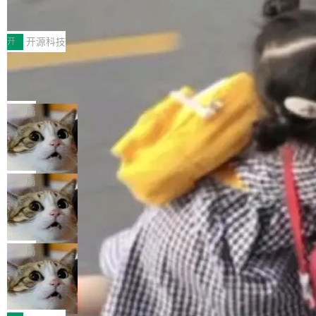
XML、没有拦截器注册、没有样板配置。 资源
Testin XAgent：CIO智能测试落地指南
据修改操作、完整的表结构管理与分区演进，以
为，Grokipedia可能只是限...
文件的约定 把文件放到 resources/i18n/ 下： r
及 rewrite_data_files、expire_snapshots 等日
7月30日，TiD2026质量竞争力大会在北京中关
esources/i18n/messages.properties ...
常维护操作，并完整支持 Iceberg V3 格式。
村国家自主创新示范区会议中心开幕。本届大会
开
开源科技
由中关村智联软件服务业质量创新联盟主办，以
让非法状态不可表示：一篇关于 ADT
“智构可信·质创未来——AI原生时代的质量新范
的帖子在 Reddit 火了
式”为主题，直面AI从实验室走向规模化产业落地
有一种东西，一旦用过就回不去了。Alex Fedos
的核心质量命题。会上，《2026智能研发生产力
eev 管它叫"软件设计的基石"。 他说的东西不新
局
工具选型手册》发布，Testin云测的Testin XAge
鲜——代数数据类型（ADT），尤其是和类型
nt智能测试系统入选AI测试领域代表产品。对CI
Cloudflare 开源内部企业 AI 平台 Clou
（sum type）。但他说清楚了一件事：这不是类
dflare OS
O而言，这提示了一个转变：AI测试正在从效率
型系统的学术体操，是日常编码的思维方式。 文
Cloudflare 发布了一个开源项目 Cloudflare O
工具升级为企业的质量基础设施。 CIO面对的新
章从一个简单的例子切入。一个网站的深色主题
S。如果你只看官方博客，你会觉得这是又一
局
现实 过去两年，CIO们的焦虑清单上多了两项：
设置，如果用布尔值 + 可空字段来表示——bool
个"AI 知识库 + 聊天机器人"——每个大厂都在
一是如何让大模型和智能体应用安全地从PoC走
ean 表示是否可切换，nullable 的默认模式、浅
Deno 团队开源 Celld，可自托管的分
做，没什么新鲜的。 但 Kenton Varda 在 Twitte
向生产，二是如何让测试团队跟得上AI应用...
布式 Durable Objects
色方案、深色方案——会产生大量无意义的组
r 上把事情说清楚了： 今天我们发布了 Cloudfla
Ryan Dahl 领导的 Deno 团队推出了最新开源项
合。方案缺了、配置冲突了、全 null 了。要知道
re OS，一个带连接器的聊天机器人，跟其他所
目 Celld，一个能在自己机器上运行 Cloudflare
局
哪些组合有效，作者说，你得靠"文档、校验、或
有科技公司做的一样。只不过，实际上它不一
Workers 和 Durable Objects 的守护进程。 设
者部落知识"。 换个写法。Rust 的 enum，两个
鲁大师7月新机性能/流畅/AI榜：vivo夺
样。这是 Sandstorm.io 的重制版，我十年前的
计思路很直接：每个对象是一个独立的 SQLite
变体：Switchable...
性能、流畅双第一，三星Galaxy Z系列
那个创业公司。不同的是，这次它构建在 Cloudf
数据库，按名称寻址，复制到你自己的 S3 兼容
2026年7月的手机市场，由于存储等硬件成本暴
新折叠缺席
lare Workers 上——我花了九年时间搭建的平台