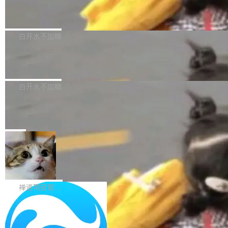
wen3.8 的 API 服务：国内每百万 Tok...
组成：H3-Context-IR 负责多模态指令理解和编
Docker 29.7.1 发布
模型 API 调用服务和模型文件。 DeepSeek-V4-
排（闭源，提供 API）；H3-Base 是核心生成模
Flash-0731 经过大量后训练工作，智能体能力
Docker 29.7.1 现已发布，具体更新内容如下：
型，33B 参数，负责 768p 音视频生成（开
大幅增强，指令遵循能力大幅增强。在多项基准
Bug fixes and enhancements 修复了一个回归
白开水不加糖
源）；H3-Regenerate-2K 负责 in-context 重新
测试中，DeepSeek-V4-Flash 正式版性能可与
问题，该问题导致无法拉取图层中包含缺少明确
生成 2K ...
当前最强的闭源模型相媲美。 超算互联网现面向
Ant Design 6.5.3 发布，企业级 UI 设
父目录条目的目录的图像。moby/moby#53260
计语言和 React 实现
企业和开发者提供 DeepSeek-V4-Flash-0731
修复了一个回归问题，即CopyToContainer会拒
Ant Design 是阿里巴巴开源的一套企业级 UI 设
模型 API 调用服务，用户无需繁琐环境配置，一
绝遍历绝对符号链接的容器路径，例如/var/run -
计语言和 React 组件库。Ant Design 6.5.3 现
白开水不加糖
键接入即可快速调用，为各行业用户提供高性
> /run。moby/moby#53261 如需查看此版本中
已发布，主要更新内容如下： Input 修复 Input.
能、安...
的所有拉取请求和更改，可参阅： docker/cli, 2
DeepSeek V4 Flash 跑分全解析，13
OTP 使用字符串 mask 时仍采用 type="text" 的
个最强模型里它最便宜
9.7.1 milestone moby/moby, 29.7.1 milestone
问题，并保留显式 type 配置。#58835 修复 Inp
比它聪明的没它便宜，比它便宜的——哦，没有
更新说明：https://github.com/moby/...
ut.OTP 的 mask 为 true 时仍显示原始值的问
比它便宜的。 Artificial Analysis 更新了 DeepS
局
题。#58805 修复 Input.TextArea 调整大小手柄
eek V4 Flash 0731 的完整评测。一张 Intellige
在触摸设备上显示为小圆点的问题。#58812 Ty
禅道开源版 22.4 发布，内置 DevOps4.
nce Index vs Cost per Task 的散点图上，13
0 正式版，提供从代码提交到交付的全
pography 优化 Typography 省略提示在大列表
个模型排成一列，V4 Flash 贴着底部：$0.03
大家好， 禅道开源版22.4发布啦！本次发布我们
生命周期的管理能力
中的渲染性能。#58806 修复 Typography...
一次任务。 V4 Flash 的 Intelligence Index 得
带来了DevOps4.0系列的首个正式版本。 DevO
禅道项目管理软件
分 50，在 101 个模型中排第 3。排在它前面
ps4.0内置与禅道DevOps专业版同源的代码管理
的：Claude Opus 5（61 分）、Claude Fable
Solon 的 10 种 HTTP 服务器：改一行
核心，依托于全自研的GitFox代码托管引擎，我
依赖，换一个引擎
5（60 分）、GPT-5.6 Sol（59 分）、Kimi K3
们提供了从代码提交到交付的全生命周期的管理
用 Solon 做线上项目有一阵子了，有个点总让新