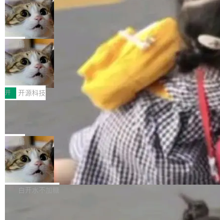
施软件，很可能都在用它。而过去十年，维护它
i> <li>现在，助手可以直接使用 Exa 的网络搜索
ent 计算。真正适合的，是 Isolate。 Cloudflare
的人一直在用业余...
结果回答问题，而无需将问题转交给搜索引擎。
OpenAI 公开邮件和聊天记录回应苹果
工程师在这件事上没什么可谦虚的——他们用 W
诉讼，称“Apple is getting this wron
（<a href="https://bugzilla.mozilla.org/show_
orkers 跑了十年 Isolate。用 CEO Matthew Pri
上个月，苹果一纸诉状把 OpenAI 告上法庭，指
g”
bug.cgi?id=204...
nce 的话说：「我们一生都在用 Isolate 运行代
控其挖角苹果前员工并窃取商业秘密。苹果的诉
局
码，而 AI Agent 不需要容器，它们需要的是 Iso
状把 OpenAI 描述成一个系统性地从前东家挖
late。」 容器为什么不合适 容器的问题在于启动
HUAWEI MatePad Edge上架WorkBu
人、套取机密信息的对手。 OpenAI 没发律师
ddy鸿蒙PC版，说话就能干活的AI办公
和销毁都太重了。一个 Agent 要执行的任务可能
函，也没选择庭外沉默。它在官网贴了一篇博
全能AI工作台WorkBuddy鸿蒙PC版上架HUAWE
搭子
只需要几毫秒的 CPU 时间，但容器从冷启动到
文，标题只有六个字：Apple is getting this wro
I MatePad Edge应用市场，直接下载即可使
开
开源科技
就绪要花数秒。如果未来有十...
ng。 然后，它把邮件往来和 iMessage 聊天记
用，与鸿蒙电脑上的体验一致。值得一提的是，
录全贴了出来。 他发错人了 苹果外部律师 Gabr
FFmpeg 9.0 发布：代号“Lei”，以此纪
这是目前市面上唯一支持平板接入WorkBuddy P
念中国开发者雷霄骅
iel Gross 来自 Weil 律所，2 月 23 日下午 5:53
C版的产品，搭载“人机双写”重磅功能——你写
全球知名开源多媒体框架 FFmpeg 今天正式发
给 OpenAI 总法律顾问 Che Chang 发了封邮
你的，AI写AI的，同屏协作互不干扰。一句话让
布了 9.0 版本。这个版本除了带来新一代音视频
局
件，附了一封长信，要求 OpenAI 配合调查前苹
AI帮你干活，现在开启全新体验！ 温馨提示：
处理能力和硬件加速支持之外，还有一个特殊之
果员工带走机密信...
体验WorkBuddy鸿蒙PC版前，请将 HUAWEI M
亚马逊成本失控：AI 写代码烧掉 1215
处：FFmpeg 9.0 的代号是“Lei”。 这个名字，
万元，超预算 860%
atePad Edge 升级至 HarmonyOS 6.1.0.135S
来自中国开发者雷霄骅（Lei Xiaohua）。 对于
外媒近日曝光了亚马逊的多份内部报告显示，AI
P9 patch03及以上版本。 *升级路径：设置 > 搜
很多中国音视频开发者而言，这个名字并不陌
导致公司在多个项目上超支。《金融时报》报道
白开水不加糖
索“软件更新” > 检查更新，即可搜索新版本，下
生。十年前，他通过大量中文技术文章、源码分
称，仅一个项目的成本超支就高达 180 万美元
载安装完成升级即可。 没有...
析和开源示例，让一代开发者第一次真正理解 F
Hugging Face CEO 发声：中国正在开
（约合人民币 1215 万元）。 具体来说，一名工