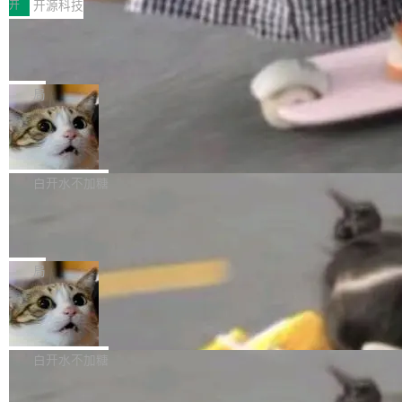
存储库里。节点之间只通过这个存储库协调——
增，手机厂商的日子也不好过啊，新机速度明显
开
开源科技
——并且深度集成了 AI。这基本上是我十年秘密
没有控制平面，没有共识协议。每个对象自带一
放缓，因此硝烟味淡了许多。新机参数规格除开
计划的顶峰。 十年前，Ken...
Zed 推出 DeltaDB，一个记录 commit
个小型数据库，应用天然按分片构建，单个数据
高价的三星折叠（三星Galaxy Z Fold8 Ultra / Z
之间所有操作的版本控制系统
库的竞争和爆炸半径问题在设计层面就被消除
Fold8 / Z Flip8）外，其余要么是中低端机器，
Zed 编辑器团队发布了新项目——DeltaDB，一
了。 闲置的 cell 会休眠到几乎不占资源。当 cel
例如iQOO Z11i、REDMI Note 17、REDMI No
个在 git commit 之间记录每一次编辑操作的版
局
l 迁移或唤醒时，新宿主从 S3 恢复 SQLite 数据
te 17 Pro、OPPO K15，要么是vivo X300 E这
本控制系统。目前处于 Early Access 阶段。 De
库继续执行。存储库是持久化的唯一真相...
样的次旗舰。 Galaxy Z Fold8 Ultra / Z Fold8 /
SpaceXAI 单季资本开支达 183 亿美元
ltaDB 的核心思路直接写在 landing page 最显
Z Flip8三款折叠屏新机均在7月22日发布，且全
眼的位置：「Software is made between com
根据风险投资人Tomer Tunguz 博客（VC 分
部搭载骁龙8 Elite Gen5 for Galaxy，它们本该
mits」——软件是在 commit 之间写出来的。git
析）披露的最新分析与第二季度业绩报告，Spac
白开水不加糖
是7月性...
只记录了你提交的最终状态，但真正的工作过程
eXAI在上个季度的总资本支出飙升至183.7亿美
——打字、删改、试错、agent 对话——都在 co
Meta 发布终端编程 Agent“Muse Cod
元。其中，绝大部分资金被直接用于 AI 领域，
e” 和 Muse Spark 1.2 模型
mmit 之间的空隙里丢失了。 DeltaDB 要做的就
金额高达158.3亿美元，这一单项投入已经逼近
Meta 今天发布了两款 AI 产品：Muse Code，
是把这段空隙补上。 回退到任何一次编辑：Delt
微软同期总资本开支的四成。 与亚马逊、Alpha
一个在终端里运行的编程 agent；Muse Spark
局
aDB 捕获 commit 之间的每一次操作，...
bet、微软以及 Meta 等传统科技巨头相比，Spa
1.2，驱动这个 agent 的新模型。一句话概括：
ceXAI的资金消耗速度尤为引人瞩目。然而，支
美团开源 LoHoSearch，用知识图谱校
你可以用 curl -fsSL https://dev.meta.ai/install.
准 AI 能力认知
撑庞大支出的资金来源却呈现出截然不同的面
sh | bash 安装一个能在大项目里自动规划、写
机器出题的前提，是让机器拥有全局视野。整个
貌。数据显示，微软和 Meta 主要依托充沛的经
代码、验证结果的 AI 终端工具。 据介绍，Muse
构建流程可以分为四个环节：建图 → 控制难度
白开水不加糖
营现金流来覆盖资本开支，其资本支出覆盖率分
Code 是 Meta 的编程 agent 产品。它和市场上
→ 质量把关 → 数据概览。
别达到155% 和106%;而SpaceXAI的经营现金
已有的终端编程 agent 在设计理念上有几个明显
腾讯开源 UCL-MPComm 通信库