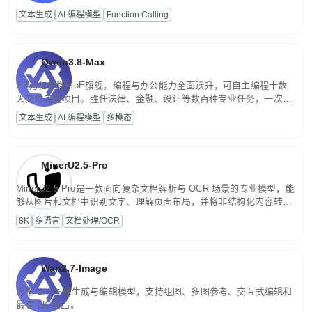
高并发、轻量化任务，适合日常对话、内容创作、基础 RAG、批量
文本生成
AI 编程模型
Function Calling
文案处理等普惠刚需场景。
Qwen3.8-Max
2.4万亿参数MoE旗舰，编程与办公能力全面跃升，可自主编程十数
天交付完整项目。胜任法律、金融、设计等数百种专业任务，一次对
话端到端交付生产级成果。原生视觉理解贯穿规划、执行与验证全流
文本生成
AI 编程模型
多模态
程，支持超长文档与长视频的深度语义解析。长程任务中自主规划与
闭环迭代，持续进化。
MinerU2.5-Pro
MinerU2.5-Pro是一款面向复杂文档解析与 OCR 场景的专业模型，能
够从图片和文档中识别文字、理解页面布局，并将非结构化内容转换
为便于存储、检索和二次处理的结构化结果。
8K
多语言
文档处理/OCR
Wan2.7-Image
万相 2.7 图像生成与编辑模型，支持组图、多图参考、交互式编辑和
最高 2K 输出。