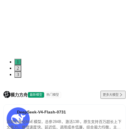
5
0
1
2
3
模力方舟
最新模型
热门模型
更多大模型
DeepSeek-V4-Flash-0731
高效轻量化MoE模型，总参284B，激活13B，原生支持百万超长上下
文能力。推理速度快、延迟低、调用成本低廉，综合能力均衡，主打