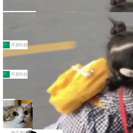
流仅能覆盖资本开支的12...
的差异点。 异步后台 agent：Muse Code 有一
腾讯网平团队宣布开源了 UCL-MPComm 通信
个主 agent 循环，外加一组后台 agent。这些后
库，并将作为transport接入Mooncake TENT。
白开水不加糖
台 agent...
该通信库针对AI Memory池化场景的数据传输需
CoStrict入选工信部2025人工智能应用
求进行了深度优化，能够实现数据中心内大规模
典型案例
计算节点间多种内存类型的高性能通信。 UCL-
近日，工信部科技司公示《2025人工智能应用典
MPComm将作为一种传输引擎接入Mooncake T
型案例入选名单》，深信服“面向企业研发场景的
开
开源科技
ENT，实现零拷贝传输性能提升30%、非零拷贝
开源 AI 编程平台 CoStrict 应用”凭借卓越的技术
传输性能最高提升5倍。UCL-MPComm底层基
深信服AI算力网关入选工信部人工智能
创新与落地成效成功入选。 全链路私有化部署，
应用典型案例！
于自研UCL-Engine通信引擎，后续腾讯网平将
助力企业AI研发安全落地 当前，越来越多企业已
前不久，工业和信息化部正式发布《2025年人工
持续开源更多基于UCL-Engine的高性能通信组
经开始引入 AI Coding 工具，通过调用公有云模
智能应用典型案例名单》，集中展示人工智能在
开
开源科技
件。 腾讯网平团队在UCL-MPComm中实现了一
型或企业内部部署模型提升研发效率。但随着 AI
各领域的应用成果，覆盖技术底座、行业赋能、
个独立于业务线程的全局通信引擎（Engine），
Jeff Dean 离开 Google：一个时代的结
Coding 从个人辅助工具逐步走向团队级、组织
产品应用、支撑保障、专题等五大方向。深信服
并实...
束，一个实验室的开始
级应用，企业在规模化落地过程中，对安全性、
AI算力网关（AI创新平台）成功入选！ 随着各行
Google 员工编号 20。MapReduce 作者之一。
可控性和代码质量提出了更高要求。 首先是数据
各业的Agent走向规模化建设，算力构成形态逐
Bigtable 作者之一。TensorFlow 的作者之一。
局
安全与合规要求。对于大多数普通研发场景，公
渐丰富，用户关注的重点也在发生变化：不只是
Gemini 的架构师。Google 首席科学家。 Jeff D
有云模型能够满足快速试用和效率提升的需求。
🔥 SolonCode v2026.8.4 发布：界面
让AI用起来，还要进一步看清混合算力时代下，
ean 在 Google 工作了 27 年后，宣布离职。 他
但对于金融、能源、医疗等对数据安全要求较...
字体可调、22 种语言、记忆搜索增强
Token花在哪里、算力是否被充分利用，以及持
不是一个人走。一同离开的还有 Sanjay Ghema
打开终端就能上岗的全中文编码智能体，这一轮
续增长的AI成本该如何优化。 深信服AI算力网关
wat（Google 员工编号 23，Jeff Dean 二十多
把「看得清、用母语、记得住」三件事一次补
梅子酒好吃