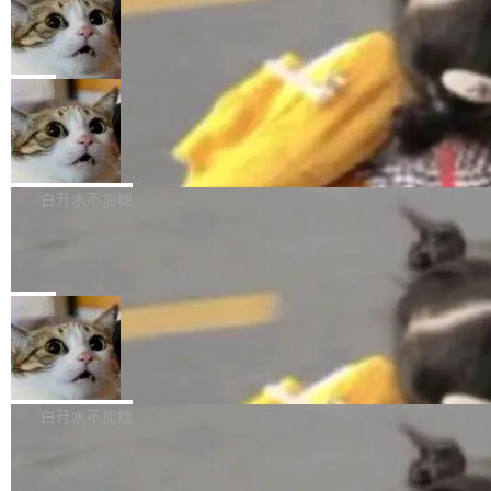
量大小，将能力推进到4K、更精细的真实质感、
硬件认证状态的命令行工具。 Canonical 工程师
环。崔添翼招人的标...
更复杂的视觉控制和可持续迭代编辑。 相比 U
Dario Amodei 担心新人来 Anthropic
Alan Griffiths 在邮件列表中说得很直白：「hwc
只为金钱，不为使命
1，U1.5-Lite-Preview 在以下方向上带来了显著
tl 是一个 Ubuntu 专有的包，它和它的依赖项都
顶级 AI 研究员在两家公司之间来回跳，中间只
提升： 原生支持4K图像生成； 更精细的局部纹
是 Ubuntu 专有的，不会用在其他发行版上。」
隔了几天。 Lilian Weng 上周刚宣布因健康原因
局
理、细节与真实世界质感； 更准确的中英文文字
所以 deb 版本的受众实际上为零。既然只有 Ub
离开 Thinking Machines Lab，说自己作为联合
生成与复杂版式组织； 更稳定的图...
untu 用户在用，那用 snap 打包就没什么可纠结
FFmpeg 9.0 发布
创始人的角色「太累了」。几天后，The Inform
的。 从 deb 到 snap 的迁移路径 hwctl 是 rust-
ation 就曝出她将重回 OpenAI，负责递归自我
FFmpeg 9.0 现已发布，包含多项改进。官方更
hwlib 硬件 API 库的一部分，命令行工具负责查
改进方向的研究。她是 Thinking Machines 过
新日志列出的 9.0 版本主要更新内容如下： 扩
白开水不加糖
询 Ubuntu 的硬件认证数据库。...
去一年内第四个离开的联合创始人。 这家由前
展 AMF 色彩转换器 (vf_vpp_amf) 的 HDR 功能
OpenAI CTO Mira Murati 创立的公司，连创始
DeepSeek V4 Flash 单日消耗 8 万亿 t
MP4 muxer 中支持 LCEVC 音轨复用 Playdate
okens 登顶热搜
团队都留不住。 但 Thinking Machines 不是唯
视频编码器和多路复用器 添加 v360_vulkan filt
8 万亿 tokens。一天。一家公司的消耗。 Open
一在人才争夺战中失血的公司。六月，Google
er HE-AAC 960 解码 (DAB+) transpose_cuda
Code 在 X 上发帖：「DeepSeek Flash did 8T
局
连失两员大将：Noam Shazeer 去了 Op...
filter 添加 AMF Frame Rate Converter (vf_frc
tokens on August 1st. 5T of free usage + 3T
_amf) filter SMPTE 2094-50 元数据支持和直
NetBSD 11.0 正式发布
on OpenCode Go.」79.8 万次浏览，连带着 #
通 ProRes RAW VideoToolbox 硬件加速器 AP
DeepSeek一天消耗了8万亿# 上了微博热搜——
NetBSD 11.0 现已正式发布，这是 NetBSD 操
V ...
注意这是 OpenCode 一家的消耗。 OpenCode
作系统的第十八个主要版本。 自 NetBSD 10.1
白开水不加糖
是 Anomaly 出品的 AI 编程工具，套餐 10 美元/
以来的变化 更新亮点： 新增对 RISC-V 处理器
月。用户交了 10 美元，就能用 DeepSeek Flas
2026 ChinaJoy鸿蒙游戏增长臻享会举
架构的支持。NetBSD 11.0 是首个支持 64 位 R
办，鲸鸿动能系统呈现游戏行业解决方
h 随便写代码，按网友说法：「怎么使劲用也用