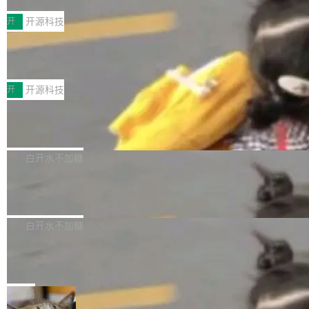
ISC-V 平台的稳定版本，涵盖一系列基于 StarFi
8月1日，2026 ChinaJoy期间，鸿蒙游戏增长臻
案
不完。」5T 来自免费额度，3T 来自 Go...
ve JH71XX 的设备，例如 VisionFive 2、PINE
享会在上海举办。鸿蒙生态的全场景智慧营销平
开
开源科技
64 STAR64，以及 QEMU。 增强了对 POSIX.1
台鲸鸿动能协同华为游戏中心，面向游戏行业开
-2024 和 C23 编程接口标准的兼容性。 compat
技嘉X3D系列再添新成员 B850 AORU
发者及生态伙伴，系统呈现了平台在游戏领域的
S ELITE X3D主板强化性能体验
_linux(8) 增强了对 Linux 系统调用的支持，包
完整能力版图——从IAP高价值用户的全周期经
面向AMD Ryzen X3D处理器玩家，技嘉X3D系
括 epoll（围绕 kqueue 实现）、POSIX 消息队
营、到IAA游戏的“买变一体”正循环、再到联运与
列主板阵容迎来新成员——B850 AORUS ELITE
开
开源科技
列、...
广告协同的全链路经营闭环，以及面向全球市场
X3D。作为面向主流高性能平台打造的全新主板
的出海增长布局。 华为终端云业务商业化销售负
Zadig v5.0 发布：AI 发布专员与 AI 审
产品，B850 AORUS ELITE X3D延续技嘉在X3
查专员上线
责人在开场致辞中表示，游戏开发者的核心诉求
D平台优化上的技术积累，旨在为游戏玩家带来
我们团队这几天最大的卡点不是 AI 写得不够
已不再是“多一个投放渠道”，而是一套能够持续
更稳定、更高效的装机选择。 B850 AORUS ELI
好，是 AI 写得太好了。 好到审查排期从两天的
白开水不加糖
驱动增长的体系。截至目前，搭载HarmonyOS
TE X3D基于AMD AM5平台打造，支持AMD Ry
活儿拖成了五天。PR 一堆起来没人敢合，发布
6的终端设备已突破7000万台，注册开发者数量
zen 9000/8000/7000系列处理器，并针对X3D
Dgraph v25.4.0 发布，具有图形后端的
窗口推了又推。好到合进 main 分支的代码，我
已突破 1100 万。随着鸿蒙生态汇聚越来越多的
原生 GraphQL 数据库
处理器特性进行平台级优化。其搭载X3D鸡血模
们自己都没看完。 这事不是个例。GitLab 调研
Dgraph 是一个水平可扩展的分布式 GraphQL
高质量游戏...
式2.0，可根据不同使用场景释放处理器潜力，
过 1528 名开发者，85% 说 AI 把瓶颈从写代码
数据库，有一个图形后端。作为一个原生的 Gra
白开水不加糖
帮助玩家在游戏与高负载应用中获得更充分的性
转移到了审代码。 写代码有人替你干了。但审代
phQL 数据库，它严格控制数据在磁盘上的排列
能表现。 在核心规格方面，B850 AO...
码、把关发版这两道关，还得靠人肉扛。 V5.0
竹知了：一个零依赖的单文件 HTML，
方式，以优化查询性能和吞吐量，减少集群中的
把儿时竹蝉玩具搬进浏览器
想让 AI 一起盯。
磁盘寻道和网络调用。 Dgraph v25.4.0 现已发
竹知了（zhuzhiliao）是那种小时候路边摊上几
布，具体更新内容包括： feat(zero)：Zero 现
块钱的玩意儿——一根小竹签，一个竹筒，一头
局
支持 --security superflag（token=...;whitelist
系着涂了松香的线。甩起来，竹膜震动，发出“哇