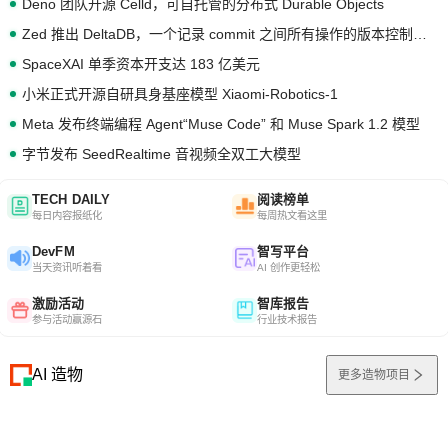
Deno 团队开源 Celld，可自托管的分布式 Durable Objects
Zed 推出 DeltaDB，一个记录 commit 之间所有操作的版本控制系统
SpaceXAI 单季资本开支达 183 亿美元
小米正式开源自研具身基座模型 Xiaomi-Robotics-1
Meta 发布终端编程 Agent“Muse Code” 和 Muse Spark 1.2 模型
字节发布 SeedRealtime 音视频全双工大模型
TECH DAILY
阅读榜单
每日内容报纸化
每周热文看这里
DevFM
智写平台
当天资讯听着看
AI 创作更轻松
激励活动
智库报告
参与活动赢源石
行业技术报告
AI 造物
更多造物项目