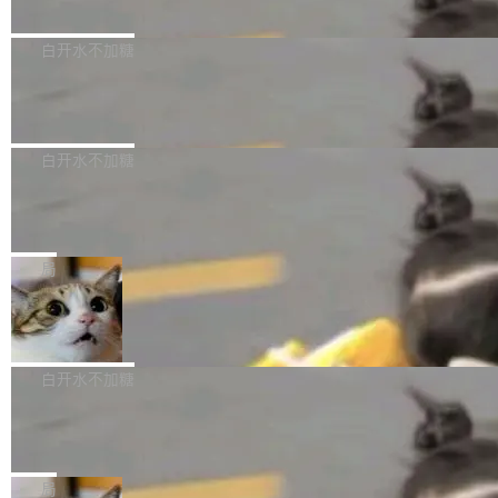
删掉的是AI游戏部门的全部开发文件，包括公司
量化、模型权重压缩、以及共享 KV cache 的完
级。 根据介绍，Hy ASR3.0preview 目标在于：
Pale Moon 34.3.2 现已发布，这是一个安全更
自研的多个文生3D和...
整性保护。效果是：吞吐量提升 41%，每 token
让语音识别不再只是听清，而是真正听懂。通过
新和少量网页兼容性修复版本。 Changes/fixe
白开水不加糖
成本降低 30%，精度不变。 FP8 省的不仅是显
先理解你的语境和意图，再把准确的文字直接给
s： 实现了URL.Parse()便捷功能 对浏览器内部
存 KV cache 是推理时最吃显...
到你。从“逐字转写、单点优化”演进为“理解语
PostgreSQL 18/19 新特性深度解读
函数添加了多项边界检查，以避免潜在的越界访
境、兼容场景、一键直出”。 Hy ASR 3.0 previe
问、下溢和溢出。（DiD） 修复了加载和解析内
演讲者分享了一个有趣的实践：面对 PG 18 已
w 不要求标准普通话，方言识别覆盖粤语、吴语
容提供的字体时出现的几个问题 为避免音频加
发布的 Release Notes，他利用 AI 工具（如 Co
白开水不加糖
等 10 大方言片区和 20 余个二级小片区。在开
载、处理和播放过程中可能出现的一系列错误，
pilot）对数千条 commit 日志进行自动分析，先
源评测集中，Hy ASR 3.0 preview 在多语种的
慕尼黑市政府为全职开源项目维护者提
对音频采样频率设定了下限 采样率低于 8kHz
让模型总结出三十余条潜在特性，再逐条要求生
WER（...
供资助
（通常被认为是 "telephone"/"walkie-talkie" 音
成详细解释和代码校验，最终筛选出对用户体感
"在过去大约 10 年的大部分时间里，libexpat 的
质的最低采样率）的音频格式将被拒绝 修复了 C
最强的若干项。对于尚未正式发版的 PG 19，则
维护工作一直与我的日常工作、家务、社交生活
局
SS 圆角虚线样式中可能存在的问题 如果表单中
通过拉取过去一年内（从 PG 18 Beta1 时间点
和休闲娱乐竞争时间。" 这是 libexpat 维护者 S
的图像元素不在同一个子树中，则它们将不再关
Firefox 153.0.3 发布
至今）的所有 commit，同样交由 AI 分析提炼。
ebastian Pipping 写在博客里的话。8 月 4 日，
联 加...
经过人工复核，准确度令人满意。这一方法也为
他宣布了一个新消息：从 2026 年 8 月 1 日起，
Firefox 153.0.3 现已发布，具体更新内容如
社区爱好者提供了高效跟踪新版本的思路。
他可以全职维护 libexpat 了，最长 6 个月。发
下： New Smart Window 包含多项增强功能：
白开水不加糖
工资的是慕尼黑市政府。 libexpat 是一个 C99
<ul> <li>现在建议列表会显示更多结果，方便用
编写的流式 XML 解析器，MIT 许可证。和 libx
Cloudflare Computer 开源：你的 Age
户查找历史记录和切换到已打开的标签页。（<a
nt 需要一台电脑，而不是一个容器
ml2 一样，它是世界上使用最广泛的 XML 解析
href="https://bugzilla.mozilla.org/show_bug.c
Cloudflare 开源了名为 @cloudflare/computer
库之一。你的操作系统、浏览器、无数的基础设
gi?id=2019042">Bug&nbsp;2019042</a>）</l
的 npm 包。项目的核心论点是：容器不适合 Ag
局