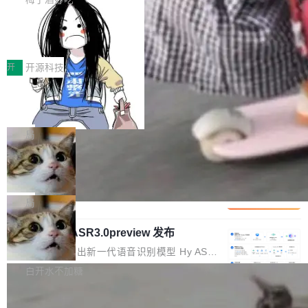
正是围绕这些实际问题，从Token治理和成本治
年的编程搭档，MapReduce 和 Bigtable 的共同
齐。 SolonCode 是什么 SolonCode 是杭州无
理两个方面，让用户的每一份算力都看得清、管
作者）、Quoc Le（Google 大脑核心成员，Se
让“代码语义理解”深度释放AI Coding
耳科技研发的企业级终端编码智能体——一位全
得住、用得稳、省得下、更安全！ 一、从现在开
价值潜能：华为云码道（CodeArts）
q2Seq 和 DocAI 的共同发明人）以及 Oriol Vin
中文驱动的数字员工，自主理解需求、规划步
一、代码仓深度理解技术的作用与价值 在软件工
始，Token使用一目...
代码仓技术解析
yals（Gemini 联合负责人，AlphaSta...
骤、编写代码。不挑模型、不挑平台，curl 一行
程实践中，代码仓是企业核心知识资产的主要载
开
开源科技
装完即用。 开源地址：Gitee · GitCode · GitHu
体。企业级代码仓库通常包含数十万乃至数百万
b 安装 支持 Java 8+（8~26）、macOS / Linu
一条“删库”命令跑 17 小时，算法工程
个文件，其规模远超单次模型调用可承载的上下
师删光 89TB 数据只为干私活
x / Windows / Harmony PC。 # macOS / Linu
文窗口。随着项目规模的持续扩张与代码历史的
最高人民检察院8月4日公布了一起案件：北京一
x / Harmony PC curl -fsSL https://solon.noea
不断累积，代码仓中的模块关系、接口契约、业
名90后算法工程师王某，为了给自己接的私活腾
局
r.org/solon...
务逻辑等关键信息往往分散于数十乃至数百个文
服务器空间，删光了公司AI游戏部门的全部核心
件之中，形成高度复杂的知识关联网络。传统的
Cloudflare 分享推理优化实践：KV ca
数据。 王某2024年1月入职东城区某科技公司AI
che 量化 + 权重压缩，吞吐量提升 4
代码检索手段（如关键词匹配、目录遍历）仅能
短剧部门，有互联网大厂背景。在公司内部架构
Kimi 和 GLM 是当前最强的大模型系列之一，但
1%，成本降 30%
在语法层面完成文本定位，难以触及代码的语义
调整期间，部门三次通知全员将数据从A集群迁
它们有一个共同的问题：太吃显存了。月之暗面
局
内涵与结构关联，导致开发者使用代码智能体在
移到B集群，王某都回复了"收到"。 他没有迁移
的 Kimi K 系列和智谱的 GLM 都是长上下文、M
理解大规模代码仓时面临显著"代码仓理解"瓶
数据。2024年9月3日下午4点，他使用此前登录
腾讯混元 Hy ASR3.0preview 发布
oE 架构的大模型，好用到让人上瘾，但 GPU 显
颈。 代码仓深度理解服务（以下简称" CodeBas
的账号密码进入A集群，输入了一条被程序员圈
存永远不够用。 Cloudflare 的 Workers AI 团队
腾讯混元正式推出新一代语音识别模型 Hy ASR
e深度理解服务"）是华为云码道（CodeA...
称为"删库跑路"的命令——最高管理员权限、无
一直在跑这些模型的推理。他们在官方博客上发
3.0preview。基于最新一代大语言模型 Hy3 的
白开水不加糖
需确认、强制递归删除。17个小时后，运维人员
了一篇技术文章，详细拆解了三种让大模型在 G
语言理解能力，以及融合了高精度语音识别与深
发现异常并中止进程时，89TB数据已经没了。
PU 上跑得更省、更快的技术手段——KV cache
Pale Moon 34.3.2 发布，苍月浏览器
度语义理解能力，实现了语音识别能力的全面升