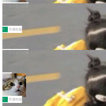
JPEG/WebP 的选项 ToC Editor：添加一个按
维度逐一批判了 SwiftUI。最让人印象深刻的一
用于开发人员和数据库管理员。DBeaver 26.1.4
白开水不加糖
钮，用于对目录中的条目进...
个论据是：苹果官方的 SwiftUI 教程项目 Land
现已发布，具体更新内容包括： AI 助手： <ul st
marks，用最新 Xcode 在最新 macOS 上构建
传音TEX AI语音算法团队斩获MLC-SL
yle="margin-left:0; margin-right:0"> <li><span
M 2026国际挑战赛Task 1亚军
运行，出来的效果是坏的——侧边栏按钮大小不
style="color:#000000">现在可以通过键盘访问
近日，在国际语音领域顶级会议INTERSPEECH
一，界面错位。他说这个问题"两年前就发现了，
AI 聊天功能（添加了一些快捷键）</span></li>
2026卫星活动——第二届多语种对话语音语言模
开
开源科技
至今没变"。 数据流方面，Manshin 指出 SwiftU
<li><span style="color:#000000">新增了始终
型挑战赛 （Multilingual Conversational Speec
I 的属性包装器演进史...
在新 SQL 控制台中打开 AI 生成的脚本的功能</
Qwen3.8-Max 发布，下周开源 Qwen3.
h Language Model Challenge，MLC-SLM）T
8-27B
span></li> <li><span style="color:#000000...
ask 1赛道中，传音TEX AI中心语音算法团队以
千问大模型宣布正式推出 Qwen 家族迄今最强大
自主研发的说话人归属多语种自动语音识别系统
的模型 Qwen3.8-Max，也是其首个 Max 规模
白开水不加糖
取得tcpMER 15.41%的成绩，在全球110支参赛
的开源权重模型。Qwen3.8-Max 的模型权重预
队伍中位列第二。此次突破展现了传音在多语种
MiniMax H3 开源：33B 全模态模型，
计将于开源，彼时也将同步开源 Qwen3.8-27B
一个视觉语言模型只够当它的编码器
语音识别、说话人日志、时间对齐与长音频工程
模型。 根据介绍，Qwen3.8-Max 基于 Qwen 3.
MiniMax 今天开源了 H3，一个 33B 参数的全模
化系统等关键方向的系统性技术实力。 本届赛事
5 的架构基础构建，参数规模扩展至 2.4 万亿，
态生成模型，能生成带原生立体声的 2K 视频。
局
聚焦多语言对话语音模型面临的关键技术挑战，
激活参数95B，支持100万上下文Tokens，在编
没有发布会，没有预告，直接扔了篇文章出来，
共吸引来自全球工业界与学术界的1...
程、办公、科研以及长周期任务等方面实现了全
DeepSeek-V4-Flash正式版API上线超
权重已经上传至 Hugging Face。 去年国内的视
算互联网
面提升。它不仅能应对更具挑战性的问题，还能
频生成模型还在追 Runway 和 Pika 的参数，今
近日，DeepSeek-V4-Flash 正式版 API 开启公
更可靠地端到端完成复杂任务，输出值得信赖的
天 MiniMax H3 从架构到许可都摆上台面了。一
开测试。国家超算互联网正式上线 DeepSeek-V
开
开源科技
成果。 全球开发者都可通过千问 AI 平台获得 Q
个模型，三个模块，两个开源。 H3 由三个模块
4-Flash 正式版（DeepSeek-V4-Flash-0731）