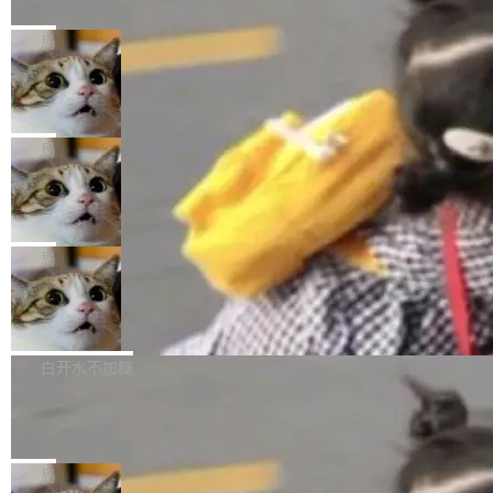
源模型上碾压我们
Fmpeg，也成为很多人进入音视频开发领域的
程师借助 Anthropic 旗下 Claude Sonnet 模型
"他们正在开源模型上碾压我们。" Hugging Fac
“启蒙老师”。 而今年，恰好是雷霄骅离世十周
编写程序，目标是完成电商平台作者信息与商品
e CEO Clément Delangue 在 CNBC 的采访里
局
年。FFmpeg 社区最终选择用一个大版本的名
列表的数据匹配 —— 一项常规的数据处理任
没有拐弯抹角。他说中国正在赢得 AI 竞赛，而
字，留下了这份纪念。 雷霄骅曾是中国传媒大学
当 AI agent 把源码变成了最好的扩展系
务，最终却产生了 180 万美元的账单，实际支出
且按目前的速度，中国 AI 工具预计在今年底或
数字电视技术方向的博士生，长期从事视频、音
统，开发者工具必须开源
超出原定预算 860%。 更令人意外的是，该项目
2027 年就能追上美国前沿实验室的水平。 Dela
五年前，David Crawshaw 问过很多软件工程师
频技...
最终并未成功落地，而高额算力消耗持续运行长
ngue 把原因归结为一件事：开放协作。中国的
一个问题：你写过什么给自己用的程序？答案几
局
达 5 个月，公司直到财务对账时才察觉异常。这
AI 开发者在一个共享和协作的生态里加速迭代，
乎都是没有。工程师们整天用别人写的程序写程
意味着一个无人看管的 AI 程序，在近半年时间
DeepSeek Harness 宣布内测邀请，全
而美国模型厂商在"闭门造车"。他的原话是 "buil
序给别人用。偶尔有人自己写个博客系统、智能
里日夜不停地"烧钱"。 复盘显示，...
网最大规模开源 Agent 路演现场诞生
ding in silos"——各自为战，互不通气。 这个判
家居控制、家庭实验室，都算稀奇事。 Crawsh
一条内测招募帖，发出去的时候大概没人想到它
断从他嘴里说出来分量不同。Hugging Face 是
aw 是 Shelley 的作者，一个开源 AI coding age
会变成一场开源 Agent 生态的路演。 8月1日，
局
全球最大的开源 AI 平台，上面跑着上百万个模
nt。他最近在博客上写了一篇文章，核心论点很
DeepSeek Harness 团队负责人崔添翼（tiany
型。谁在开源赛道上领先，...
简单：开发者工具必须开源。 理由不是传统的自
商汤 SenseNova U1.5-Lite-Preview
i）在 X 上发帖： 「如果你是 Agent Harness 相
开源
由软件情怀，而是一个跟 AI agent 直接相关的
关开源项目的开发者，希望参加 DeepSeek Har
商汤科技宣布面向社区开源轻量级统一多模态模
技术判断。 两行 prompt 就能个性化任何软件 C
ness 的内测，可以回复或私信联系我。请附上
型的预览版本 SenseNova U1.5-Lite-Preview。
白开水不加糖
rawshaw 给出了两个 prompt。 第一个： "下载
GitHub id 以及开源代表作。」 DeepSeek 曾在
公告称，SenseNova U1.5-Lite-Preview并非简
某个软件的源码，在本地构建。修改 agent ...
官方招聘信息中写过一条简洁有力的公式：Mod
Ubuntu 将核心系统包从 deb 转成了 s
单的模型规模升级，而是基于 SenseNova U1
nap
el + Harness = Agent。模型负责理解和推理，
的一次系统性迭代，不仅在同一架构中贯通视觉
Ubuntu 正在把又一个核心系统包从 deb 转为 s
Harness 负责把能力落到真实环境中——调用工
理解、推理、生成与编辑，还仅以 8B-MoT 的轻
nap。这次是 hwctl——一个用来检查 Ubuntu
局
具、读写文件、管理上下文、处理错误、完成闭