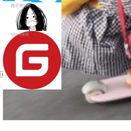
（57 分）、Grok 4...
能力。同时，我们 对禅道DevOps现有底层代码
接触的人觉得意外：服务器引擎是让你选的。 S
梅子酒好吃
进行了革命性的重构，为后续AI辅助编程、智能
olon 内核约 0.3MB，不内置固定的 HTTP 服务
代码评审及自动化运维的全面落地夯实了“一体
BootstrapBlazor v10.9.0 已经发布，B
器。HTTP 引擎是一个独立插件。你选一个，或
ootstrap 样式的 Blazor UI 组件库
化”的基座。 新版本将为用户带来更好的使用体
者选两个，不同环境之间切换，一行应用代码都
BootstrapBlazor v10.9.0 已经发布，Bootstrap
验和更高的工作效率，感谢大家一直以来的支持
不用改。 下面快速过一下 10 种 HTTP 服务器
样式的 Blazor UI 组件库 此版本更新内容包括：
Gitee快讯
和反馈，我们将继续努力提供更优秀的产品和服
选项，各自适合什么场景，以及怎么切换。 一行
Release 2026-07-31 V10.9.0 Fixes fix(MultiFi
务！ 新增功能点 DevOps： 采用自研代码托管
依赖替换 在 Solon 里换 HTTP 服务器就是改 po
lter): 增加暗黑主题支持 by @ArgoZhang in htt
平台，支持一站式安装，提供从代码提交到交付
m.xml 里一个依赖，别的什么都不用动。 <depe
ps://github.com/dotnetcore/BootstrapBlazor/p
加载更多
的...
ndency> <groupId>org.noear</groupId> <arti
ull/8239 fix(Camera): 增加 exact 显式设置设备
factId>solon-web</artifac...
id by @kkxkx in https://github.com/dotnetcor
e/BootstrapBlazor/pull/825...
©OSCHINA(OSChina.NET)
京ICP备2025119063号