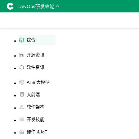
DevOps研发效能
综合
开源资讯
软件资讯
AI & 大模型
大前端
软件架构
开发技能
硬件 & IoT