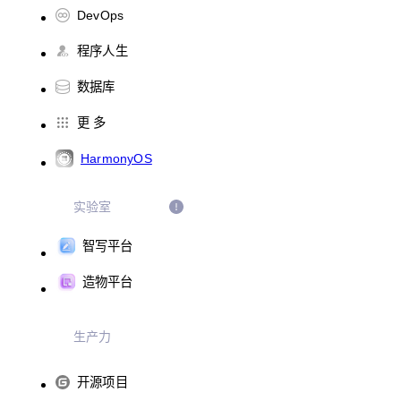
DevOps
程序人生
数据库
更 多
HarmonyOS
实验室
智写平台
造物平台
生产力
开源项目