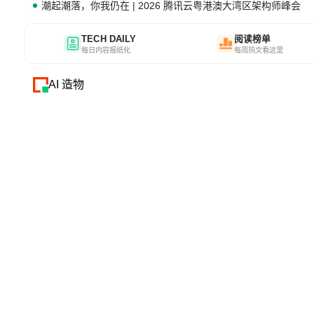
潮起潮落，你我仍在 | 2026 腾讯云粤港澳大湾区架构师峰会
TECH DAILY
阅读榜单
每日内容报纸化
每周热文看这里
AI 造物