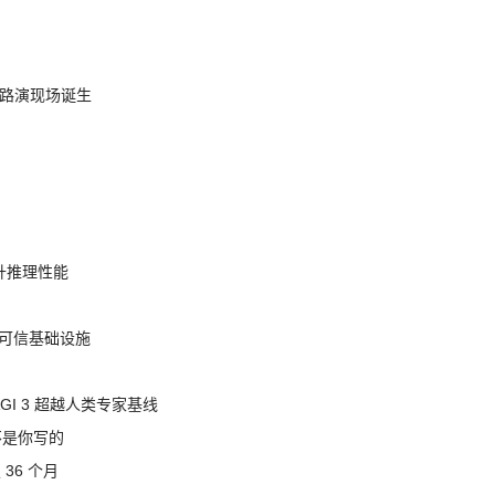
nt 路演现场诞生
提升推理性能
态的可信基础设施
AGI 3 超越人类专家基线
不是你写的
 36 个月