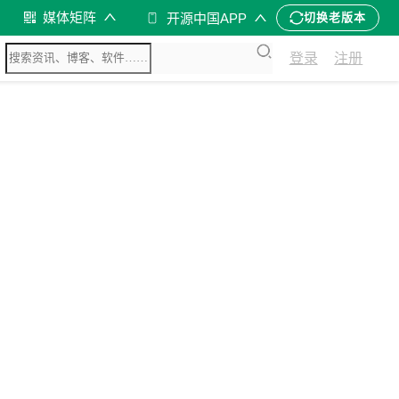
媒体矩阵
开源中国APP
切换老版本
登录
注册