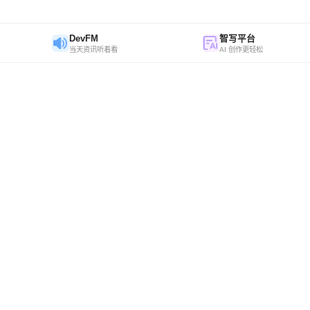
DevFM
智写平台
当天资讯听着看
AI 创作更轻松