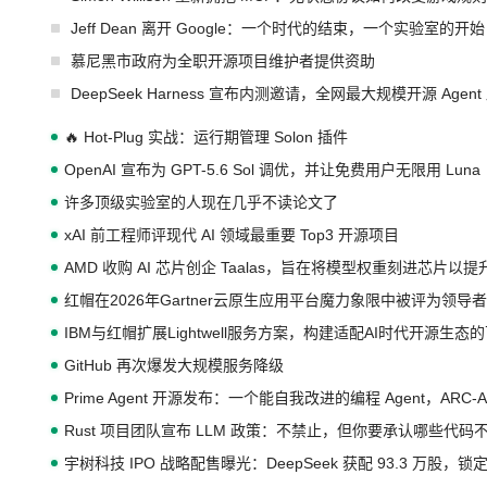
Jeff Dean 离开 Google：一个时代的结束，一个实验室的开始
慕尼黑市政府为全职开源项目维护者提供资助
DeepSeek Harness 宣布内测邀请，全网最大规模开源 Age
🔥 Hot-Plug 实战：运行期管理 Solon 插件
OpenAI 宣布为 GPT-5.6 Sol 调优，并让免费用户无限用 Luna
许多顶级实验室的人现在几乎不读论文了
xAI 前工程师评现代 AI 领域最重要 Top3 开源项目
AMD 收购 AI 芯片创企 Taalas，旨在将模型权重刻进芯片以
红帽在2026年Gartner云原生应用平台魔力象限中被评为领导者
IBM与红帽扩展Lightwell服务方案，构建适配AI时代开源生
GitHub 再次爆发大规模服务降级
Prime Agent 开源发布：一个能自我改进的编程 Agent，ARC-
Rust 项目团队宣布 LLM 政策：不禁止，但你要承认哪些代码
宇树科技 IPO 战略配售曝光：DeepSeek 获配 93.3 万股，锁定