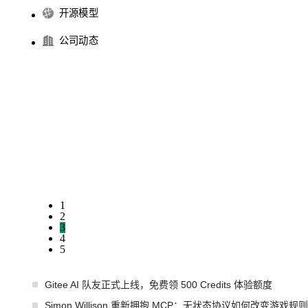
开源模型
公司动态
1
2
3
4
5
Gitee AI 队友正式上线，免费领 500 Credits 体验额度
Simon Willison 重新拥抱 MCP：无状态协议如何改变游戏规则