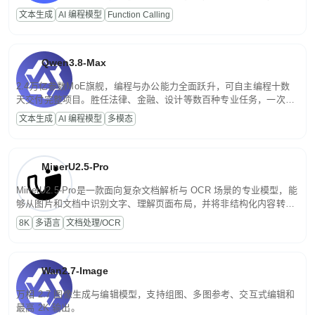
高并发、轻量化任务，适合日常对话、内容创作、基础 RAG、批量
文本生成
AI 编程模型
Function Calling
文案处理等普惠刚需场景。
Qwen3.8-Max
2.4万亿参数MoE旗舰，编程与办公能力全面跃升，可自主编程十数
天交付完整项目。胜任法律、金融、设计等数百种专业任务，一次对
话端到端交付生产级成果。原生视觉理解贯穿规划、执行与验证全流
文本生成
AI 编程模型
多模态
程，支持超长文档与长视频的深度语义解析。长程任务中自主规划与
闭环迭代，持续进化。
MinerU2.5-Pro
MinerU2.5-Pro是一款面向复杂文档解析与 OCR 场景的专业模型，能
够从图片和文档中识别文字、理解页面布局，并将非结构化内容转换
为便于存储、检索和二次处理的结构化结果。
8K
多语言
文档处理/OCR
Wan2.7-Image
万相 2.7 图像生成与编辑模型，支持组图、多图参考、交互式编辑和
最高 2K 输出。