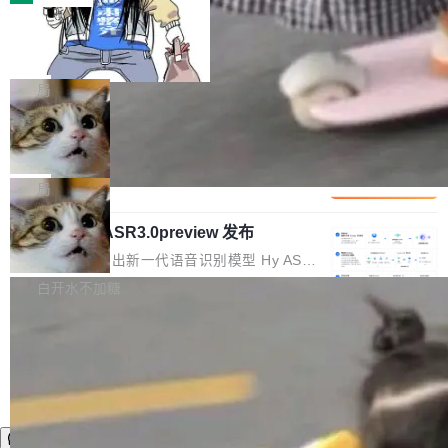
装完即用。 开源地址：Gitee · GitCode · GitHu
体。企业级代码仓库通常包含数十万乃至数百万
b 安装 支持 Java 8+（8~26）、macOS / Linu
一条“删库”命令跑 17 小时，算法工程
个文件，其规模远超单次模型调用可承载的上下
师删光 89TB 数据只为干私活
x / Windows / Harmony PC。 # macOS / Linu
文窗口。随着项目规模的持续扩张与代码历史的
最高人民检察院8月4日公布了一起案件：北京一
x / Harmony PC curl -fsSL https://solon.noea
不断累积，代码仓中的模块关系、接口契约、业
名90后算法工程师王某，为了给自己接的私活腾
局
r.org/solon...
务逻辑等关键信息往往分散于数十乃至数百个文
服务器空间，删光了公司AI游戏部门的全部核心
件之中，形成高度复杂的知识关联网络。传统的
Cloudflare 分享推理优化实践：KV ca
数据。 王某2024年1月入职东城区某科技公司AI
che 量化 + 权重压缩，吞吐量提升 4
代码检索手段（如关键词匹配、目录遍历）仅能
短剧部门，有互联网大厂背景。在公司内部架构
Kimi 和 GLM 是当前最强的大模型系列之一，但
1%，成本降 30%
在语法层面完成文本定位，难以触及代码的语义
调整期间，部门三次通知全员将数据从A集群迁
它们有一个共同的问题：太吃显存了。月之暗面
局
内涵与结构关联，导致开发者使用代码智能体在
移到B集群，王某都回复了"收到"。 他没有迁移
的 Kimi K 系列和智谱的 GLM 都是长上下文、M
理解大规模代码仓时面临显著"代码仓理解"瓶
数据。2024年9月3日下午4点，他使用此前登录
腾讯混元 Hy ASR3.0preview 发布
oE 架构的大模型，好用到让人上瘾，但 GPU 显
颈。 代码仓深度理解服务（以下简称" CodeBas
的账号密码进入A集群，输入了一条被程序员圈
存永远不够用。 Cloudflare 的 Workers AI 团队
腾讯混元正式推出新一代语音识别模型 Hy ASR
e深度理解服务"）是华为云码道（CodeA...
称为"删库跑路"的命令——最高管理员权限、无
一直在跑这些模型的推理。他们在官方博客上发
3.0preview。基于最新一代大语言模型 Hy3 的
白开水不加糖
需确认、强制递归删除。17个小时后，运维人员
了一篇技术文章，详细拆解了三种让大模型在 G
语言理解能力，以及融合了高精度语音识别与深
发现异常并中止进程时，89TB数据已经没了。
PU 上跑得更省、更快的技术手段——KV cache
度语义理解能力，实现了语音识别能力的全面升
删掉的是AI游戏部门的全部开发文件，包括公司
量化、模型权重压缩、以及共享 KV cache 的完
级。 根据介绍，Hy ASR3.0preview 目标在于：
自研的多个文生3D和...
整性保护。效果是：吞吐量提升 41%，每 token
让语音识别不再只是听清，而是真正听懂。通过
成本降低 30%，精度不变。 FP8 省的不仅是显
先理解你的语境和意图，再把准确的文字直接给
存 KV cache 是推理时最吃显...
到你。从“逐字转写、单点优化”演进为“理解语