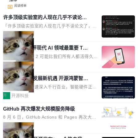
阅读榜单
许多顶级实验室的人现在几乎不读论文
了
「许多顶级实验室的人现在几乎不读论文了，而
且他们认为 ICLR/ICML/NeurIPS 充斥着大量过
局
度宣传和欺诈。」 OpenAI 研究员 Keller Jorda
xAI 前工程师评现代 AI 领域最重要 Top
n 这条推文引发了广泛讨论。他不是在说风凉
3 开源项目
话，他是说出了一个圈内人尽皆知但很少公开捅
Flash Attention 2 可能比我们所有人都活得久。
破的事实。 Jordan 随后补充了一句软化声明：
这句话不是来自某个技术博客，而是出自 Hieu
局
「我不认为这些会议上大部分论文都在过度宣传
Pham 的一条推文。Hieu Pham 是谁？他是 xAI
或造假。问题是，作为读者，如果你筛选出那些
共商智能硬件发展新机遇 开源鸿蒙智能
的早期工程师之一，在 Grok 训练基础设施团队
硬件开发者日杭州站即将举行
看起来最令人兴奋的论文，那它们大部分都是过
工作过。近日他在 X 上发了一条帖子，列出了他
随着万物智联加速深入千行百业，智能硬件正从
度宣传的。」 这才是真正的痛点。不是所有论文
认为现代 AI 领域最重要的三个开源项目。 第一
单点设备迈向智能化、网联化、协同化发展。作
开
开源科技
都有问题，是最吸引眼球的那批论文最有问题。
个名字毫无悬念：Flash Attention 2。 Hieu 的
为面向全场景、跨终端的分布式操作系统，开源
他引用的帖子来自 Mathew Shen，一位 ICLR 2
理由很具体。FA 系列不需要解释，但 FA2 是他
GitHub 再次爆发大规模服务降级
鸿蒙通过统一技术底座和分布式能力，为不同类
026 的读者：「看了篇 ...
认为最重要的一个——复杂度恰到好处，刚好能
型智能设备的开发、连接与互联提供关键支撑，
8 月 6 日，GitHub Actions 和 Pages 再次大规
驱动你去学 CuTe，但还没被那些"邪恶的" Hopp
也为产业链企业探索产品创新与商业增长打开新
模服务降级，Actions 完全不可用超过 5 小时，
局
er++ 优化所淹没，足够容易修改和适配。 更关
的空间。 8月14日，开源鸿蒙智能硬件开发者日
webhook 停发，连自托管 runner 也因调度层故
键的是 FA2 的持久性...