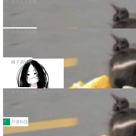
一个回归问题，该问题导致拉取镜像时会拒绝包
e 孵化器项目管理委员会（IPMC）投票中获得
白开水不加糖
pSeek作为与宇树科技具备战略合作关系的企
含绝对 hardlink 目标的镜像（此类镜像由某些镜
全票通过，随后获 Apache 软件基金会董事会批
业，获配股份数量占本次发行数量的2.31%。 除
马斯克 AI 百科项目 Grokipedia 被曝数
像构建工具生成）。moby/moby#53305 修复了
准。今天，Apache 软件基金会正式宣布 Apach
DeepSeek外，腾讯旗下上海启善投资有限公司
月未更新
Docker Engine 29.7.0 中引入的一个回归问
e Fluss 孵化毕业，成为 Apache 顶级项目（TL
埃隆·马斯克推出的AI百科项目 Grokipedia 被曝
获配9...
题，该问题可能导致在旧版 Linux 内核...
P）！这一里程碑不仅标志着 Fluss 迈入新的发
长期停止内容更新，未能实现其作为“AI版维基百
白开水不加糖
展阶段，也将进一步推动流式存储、实时湖仓与
科”替代品的目标。 据 Lawfare 最新调查，自今
AI 数据基础加速融合，为实时数据基础设施的发
Solon I18n：三种解析器，零样板代码
年4月以来，Grokipedia 页面更新功能基本停
展开启新的篇章。
滞，过去三个月内没有任何条目完成更新，用户
如果你在 Spring Boot 里做过国际化，流程大概
提交的编辑请求也长期处于待处理状态。 Groki
是这样的：配 MessageSource 的 Bean、写 R
梅子酒好吃
pedia 于去年底上线，定位为由人工智能生成内
eloadableResourceBundleMessageSource、
容的百科平台，被马斯克视为传统众包百科网站
Apache Doris 4.1 全面增强 Iceberg：
声明 LocaleResolver、注册 LocaleChangeInt
支持 UPDATE、MERGE INTO 与 Iceb
维基百科的替代方案。Lawfare 调查发现，无论
erceptor…五六步之后才能看到第一行翻译文
Apache Doris 4.1 要补齐的，正是缺失的那一
erg V3
热门页面还是低关注度页面，均未出现近期更
本。 Solon 换了个方式。整个 i18n 模块围绕三
半。在已有查询能力的基础上，Doris 进一步支
白开水不加糖
新，相关问题并非局限于特定领域，而是在不同
个解析器、一个注解、一个工具类展开——没有
持了 UPDATE、DELETE、MERGE INTO 等数
主题和访问量页面中普遍存在。 调查人员最初认
XML、没有拦截器注册、没有样板配置。 资源
Testin XAgent：CIO智能测试落地指南
据修改操作、完整的表结构管理与分区演进，以
为，Grokipedia可能只是限...
文件的约定 把文件放到 resources/i18n/ 下： r
及 rewrite_data_files、expire_snapshots 等日
7月30日，TiD2026质量竞争力大会在北京中关
esources/i18n/messages.properties ...
常维护操作，并完整支持 Iceberg V3 格式。
村国家自主创新示范区会议中心开幕。本届大会
开
开源科技
由中关村智联软件服务业质量创新联盟主办，以
让非法状态不可表示：一篇关于 ADT
“智构可信·质创未来——AI原生时代的质量新范