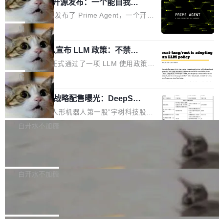
（OHDD：OpenHarmony Hardware Develope
Prime Agent 开源发布：一个能自我改
障无法工作。Pages、Copilot code review、C
进的编程 Agent，ARC-AGI 3 超越人类
r Day）将在杭州启航。活动面向智能硬件产业
opilot coding agent 全部受影响。从检测到完全
Prime Intellect 发布了 Prime Agent，一个开源
专家基线
链企业和开发者，邀请行业专家与资深技术顾
恢复，大约 12 小时。 这是 2026 年 8 月的第六
的编程 Agent Harness，核心设计围绕两个抽
局
问，围绕开源鸿蒙技术能力、设备适配、芯片适
起事故，其中四起与 AI/Copilot 服务相关。 Git
象：Recursive Language Model（RLM）和 C
配、功耗与稳定性调优、兼容性测评及统一互联
Hub 员工 kdaigle 在 HN 讨论中贴出了一组数
Rust 项目团队宣布 LLM 政策：不禁
ontinual Harness。在 ARC-AGI 3 基准测试
等内容展开系统讲解和实战交流，帮助企业进一
止，但你要承认哪些代码不是你写的
据：2025 年全年 10 亿次 commit。现在，每周
上，Prime Agent + Opus 5 的组合达到了 95.
Rust 语言项目正式通过了一项 LLM 使用政策，
步了解开源鸿蒙在智能...
2.75 亿次，全年预计 140 亿次。GitHub...
5% RHAE Best@1，超过了 ARC 报告的人类专
覆盖 rust-lang/rust 单一仓库的代码贡献。这不
局
家基线 95.4%。 不是又一个 coding agent 包装
是项目级别的官方立场，目前由五个团队采纳，
器 Prime Agent 的架构和市面上大多数 coding
宇树科技 IPO 战略配售曝光：DeepSe
但它可能是主流开源项目中关于 AI 辅助贡献最
ek 获配 93.3 万股，锁定 36 个月
agent 有本质区别。大多数 agent harness 的设
细致的一份规则。 政策的核心只有一句话：LLM
8月6日晚间，“人形机器人第一股”宇树科技股份
计是基于早期模型的能力—...
可以用来分析、提炼、审阅、建议，但不能用来
有限公司披露IPO发行价格及战略配售结果，杭
白开水不加糖
创作。 具体来说，LLM 生成的代码可以提交，
州深度求索人工智能基础技术研究有限公司（De
但必须满足五个条件：预先安排、非关键、高质
Docker 29.7.2 发布
epSeek）获配93.3399万股，按150.8元/股发行
量、充分测试、充分审查，并且必须披露。LLM
价格计算，认购金额约1.41亿元，股份锁定期为
Docker 29.7.2 现已发布，具体更新内容如下：
不得生成涉及安全性的关键变更，除非作者本身
36个月。 公告显示，本次宇树科技战略配售对
Bug fixes and enhancements 修复多次传递同
白开水不加糖
就是领域专家。即使如此，政策也"强烈不建
象主要包括长期投资机构、与公司业务具有战略
一环境变量时，docker service create和docker
议"这么做。 对于不披露的情况，审核者可以直
Apache Fluss 毕业成为顶级项目
合作关系或长期合作愿景的大型企业、科创板保
service update会发生 panic 的问题。docker/cl
接关闭 PR，无需解释。 政策作者 Jynn Ne...
荐人跟投子公司，以及公司高级管理人员和核心
i#7145 修复了 Docker Engine 29.7.0 中引入的
今年 7 月，Apache Fluss 的毕业提案在 Apach
员工参与设立的专项资产管理计划。其中，Dee