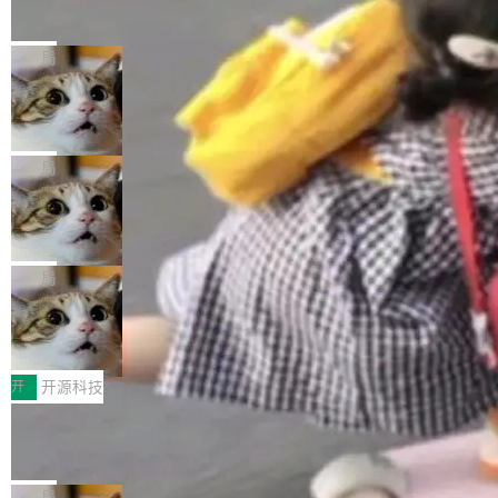
的帖子在 Reddit 火了
式”为主题，直面AI从实验室走向规模化产业落地
有一种东西，一旦用过就回不去了。Alex Fedos
的核心质量命题。会上，《2026智能研发生产力
eev 管它叫"软件设计的基石"。 他说的东西不新
局
工具选型手册》发布，Testin云测的Testin XAge
鲜——代数数据类型（ADT），尤其是和类型
nt智能测试系统入选AI测试领域代表产品。对CI
Cloudflare 开源内部企业 AI 平台 Clou
（sum type）。但他说清楚了一件事：这不是类
dflare OS
O而言，这提示了一个转变：AI测试正在从效率
型系统的学术体操，是日常编码的思维方式。 文
Cloudflare 发布了一个开源项目 Cloudflare O
工具升级为企业的质量基础设施。 CIO面对的新
章从一个简单的例子切入。一个网站的深色主题
S。如果你只看官方博客，你会觉得这是又一
局
现实 过去两年，CIO们的焦虑清单上多了两项：
设置，如果用布尔值 + 可空字段来表示——bool
个"AI 知识库 + 聊天机器人"——每个大厂都在
一是如何让大模型和智能体应用安全地从PoC走
ean 表示是否可切换，nullable 的默认模式、浅
Deno 团队开源 Celld，可自托管的分
做，没什么新鲜的。 但 Kenton Varda 在 Twitte
向生产，二是如何让测试团队跟得上AI应用...
布式 Durable Objects
色方案、深色方案——会产生大量无意义的组
r 上把事情说清楚了： 今天我们发布了 Cloudfla
Ryan Dahl 领导的 Deno 团队推出了最新开源项
合。方案缺了、配置冲突了、全 null 了。要知道
re OS，一个带连接器的聊天机器人，跟其他所
目 Celld，一个能在自己机器上运行 Cloudflare
局
哪些组合有效，作者说，你得靠"文档、校验、或
有科技公司做的一样。只不过，实际上它不一
Workers 和 Durable Objects 的守护进程。 设
者部落知识"。 换个写法。Rust 的 enum，两个
鲁大师7月新机性能/流畅/AI榜：vivo夺
样。这是 Sandstorm.io 的重制版，我十年前的
计思路很直接：每个对象是一个独立的 SQLite
变体：Switchable...
性能、流畅双第一，三星Galaxy Z系列
那个创业公司。不同的是，这次它构建在 Cloudf
数据库，按名称寻址，复制到你自己的 S3 兼容
2026年7月的手机市场，由于存储等硬件成本暴
新折叠缺席
lare Workers 上——我花了九年时间搭建的平台
存储库里。节点之间只通过这个存储库协调——
增，手机厂商的日子也不好过啊，新机速度明显
开
开源科技
——并且深度集成了 AI。这基本上是我十年秘密
没有控制平面，没有共识协议。每个对象自带一
放缓，因此硝烟味淡了许多。新机参数规格除开
计划的顶峰。 十年前，Ken...
Zed 推出 DeltaDB，一个记录 commit
个小型数据库，应用天然按分片构建，单个数据
高价的三星折叠（三星Galaxy Z Fold8 Ultra / Z
之间所有操作的版本控制系统
库的竞争和爆炸半径问题在设计层面就被消除
Fold8 / Z Flip8）外，其余要么是中低端机器，
Zed 编辑器团队发布了新项目——DeltaDB，一
了。 闲置的 cell 会休眠到几乎不占资源。当 cel
例如iQOO Z11i、REDMI Note 17、REDMI No
个在 git commit 之间记录每一次编辑操作的版
局