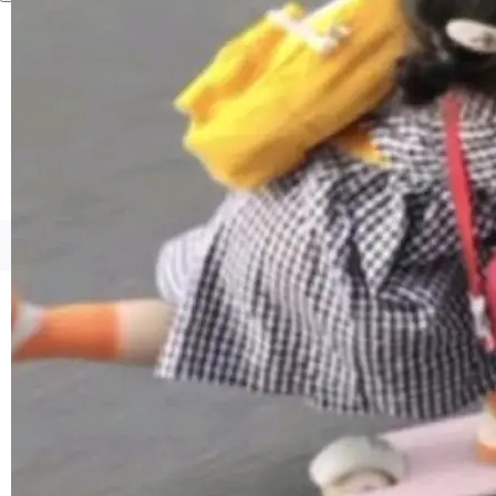
境、兼容场景、一键直出”。 Hy ASR 3.0 previe
w 不要求标准普通话，方言识别覆盖粤语、吴语
等 10 大方言片区和 20 余个二级小片区。在开
源评测集中，Hy ASR 3.0 preview 在多语种的
WER（...
©OSCHINA(OSChina.NET)
京ICP备2025119063号