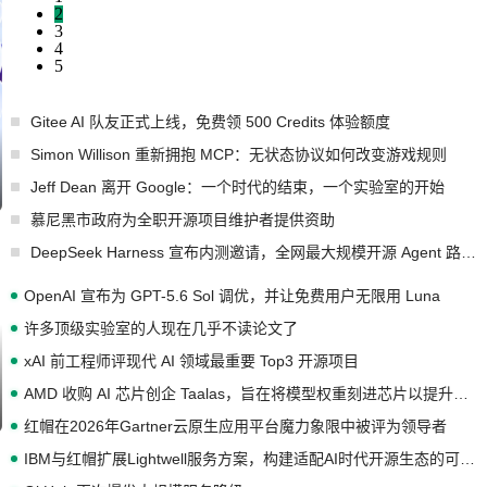
2
3
4
5
Gitee AI 队友正式上线，免费领 500 Credits 体验额度
Simon Willison 重新拥抱 MCP：无状态协议如何改变游戏规则
Jeff Dean 离开 Google：一个时代的结束，一个实验室的开始
慕尼黑市政府为全职开源项目维护者提供资助
DeepSeek Harness 宣布内测邀请，全网最大规模开源 Agent 路演现场诞生
OpenAI 宣布为 GPT-5.6 Sol 调优，并让免费用户无限用 Luna
许多顶级实验室的人现在几乎不读论文了
xAI 前工程师评现代 AI 领域最重要 Top3 开源项目
AMD 收购 AI 芯片创企 Taalas，旨在将模型权重刻进芯片以提升推理性能
红帽在2026年Gartner云原生应用平台魔力象限中被评为领导者
IBM与红帽扩展Lightwell服务方案，构建适配AI时代开源生态的可信基础设施