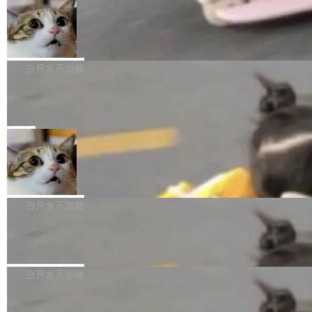
l 迁移或唤醒时，新宿主从 S3 恢复 SQLite 数据
te 17 Pro、OPPO K15，要么是vivo X300 E这
本控制系统。目前处于 Early Access 阶段。 De
库继续执行。存储库是持久化的唯一真相...
样的次旗舰。 Galaxy Z Fold8 Ultra / Z Fold8 /
SpaceXAI 单季资本开支达 183 亿美元
ltaDB 的核心思路直接写在 landing page 最显
Z Flip8三款折叠屏新机均在7月22日发布，且全
眼的位置：「Software is made between com
根据风险投资人Tomer Tunguz 博客（VC 分
部搭载骁龙8 Elite Gen5 for Galaxy，它们本该
mits」——软件是在 commit 之间写出来的。git
析）披露的最新分析与第二季度业绩报告，Spac
白开水不加糖
是7月性...
只记录了你提交的最终状态，但真正的工作过程
eXAI在上个季度的总资本支出飙升至183.7亿美
——打字、删改、试错、agent 对话——都在 co
Meta 发布终端编程 Agent“Muse Cod
元。其中，绝大部分资金被直接用于 AI 领域，
e” 和 Muse Spark 1.2 模型
mmit 之间的空隙里丢失了。 DeltaDB 要做的就
金额高达158.3亿美元，这一单项投入已经逼近
Meta 今天发布了两款 AI 产品：Muse Code，
是把这段空隙补上。 回退到任何一次编辑：Delt
微软同期总资本开支的四成。 与亚马逊、Alpha
一个在终端里运行的编程 agent；Muse Spark
局
aDB 捕获 commit 之间的每一次操作，...
bet、微软以及 Meta 等传统科技巨头相比，Spa
1.2，驱动这个 agent 的新模型。一句话概括：
ceXAI的资金消耗速度尤为引人瞩目。然而，支
美团开源 LoHoSearch，用知识图谱校
你可以用 curl -fsSL https://dev.meta.ai/install.
准 AI 能力认知
撑庞大支出的资金来源却呈现出截然不同的面
sh | bash 安装一个能在大项目里自动规划、写
机器出题的前提，是让机器拥有全局视野。整个
貌。数据显示，微软和 Meta 主要依托充沛的经
代码、验证结果的 AI 终端工具。 据介绍，Muse
构建流程可以分为四个环节：建图 → 控制难度
白开水不加糖
营现金流来覆盖资本开支，其资本支出覆盖率分
Code 是 Meta 的编程 agent 产品。它和市场上
→ 质量把关 → 数据概览。
别达到155% 和106%;而SpaceXAI的经营现金
已有的终端编程 agent 在设计理念上有几个明显
腾讯开源 UCL-MPComm 通信库
流仅能覆盖资本开支的12...
的差异点。 异步后台 agent：Muse Code 有一
腾讯网平团队宣布开源了 UCL-MPComm 通信
个主 agent 循环，外加一组后台 agent。这些后
库，并将作为transport接入Mooncake TENT。
白开水不加糖
台 agent...
该通信库针对AI Memory池化场景的数据传输需
CoStrict入选工信部2025人工智能应用
求进行了深度优化，能够实现数据中心内大规模