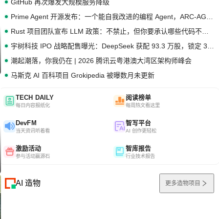
GitHub 再次爆发大规模服务降级
Prime Agent 开源发布：一个能自我改进的编程 Agent，ARC-AGI 3 超越人类专家基线
Rust 项目团队宣布 LLM 政策：不禁止，但你要承认哪些代码不是你写的
宇树科技 IPO 战略配售曝光：DeepSeek 获配 93.3 万股，锁定 36 个月
潮起潮落，你我仍在 | 2026 腾讯云粤港澳大湾区架构师峰会
马斯克 AI 百科项目 Grokipedia 被曝数月未更新
TECH DAILY
阅读榜单
每日内容报纸化
每周热文看这里
DevFM
智写平台
当天资讯听着看
AI 创作更轻松
激励活动
智库报告
参与活动赢源石
行业技术报告
AI 造物
更多造物项目