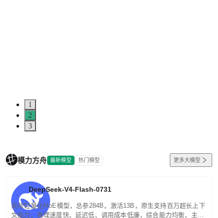
1
2
3
模力方舟
最新模型
热门模型
更多大模型
DeepSeek-V4-Flash-0731
高效轻量化MoE模型，总参284B，激活13B，原生支持百万超长上下
文能力。推理速度快、延迟低、调用成本低廉，综合能力均衡，主打