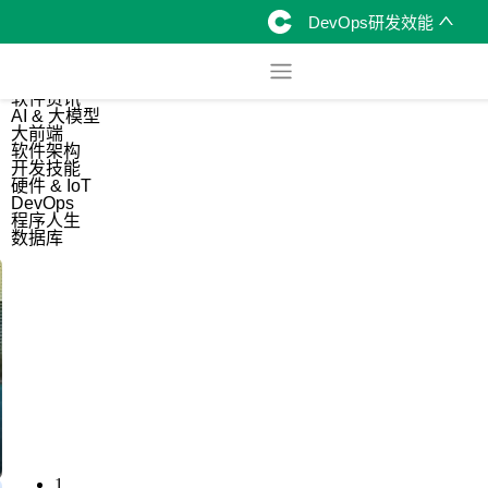
DevOps研发效能
综合
开源资讯
软件资讯
AI & 大模型
大前端
软件架构
开发技能
硬件 & IoT
DevOps
程序人生
数据库
1