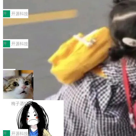
典型案例
计算节点间多种内存类型的高性能通信。 UCL-
近日，工信部科技司公示《2025人工智能应用典
MPComm将作为一种传输引擎接入Mooncake T
型案例入选名单》，深信服“面向企业研发场景的
开
开源科技
ENT，实现零拷贝传输性能提升30%、非零拷贝
开源 AI 编程平台 CoStrict 应用”凭借卓越的技术
传输性能最高提升5倍。UCL-MPComm底层基
深信服AI算力网关入选工信部人工智能
创新与落地成效成功入选。 全链路私有化部署，
应用典型案例！
于自研UCL-Engine通信引擎，后续腾讯网平将
助力企业AI研发安全落地 当前，越来越多企业已
前不久，工业和信息化部正式发布《2025年人工
持续开源更多基于UCL-Engine的高性能通信组
经开始引入 AI Coding 工具，通过调用公有云模
智能应用典型案例名单》，集中展示人工智能在
开
开源科技
件。 腾讯网平团队在UCL-MPComm中实现了一
型或企业内部部署模型提升研发效率。但随着 AI
各领域的应用成果，覆盖技术底座、行业赋能、
个独立于业务线程的全局通信引擎（Engine），
Jeff Dean 离开 Google：一个时代的结
Coding 从个人辅助工具逐步走向团队级、组织
产品应用、支撑保障、专题等五大方向。深信服
并实...
束，一个实验室的开始
级应用，企业在规模化落地过程中，对安全性、
AI算力网关（AI创新平台）成功入选！ 随着各行
Google 员工编号 20。MapReduce 作者之一。
可控性和代码质量提出了更高要求。 首先是数据
各业的Agent走向规模化建设，算力构成形态逐
Bigtable 作者之一。TensorFlow 的作者之一。
局
安全与合规要求。对于大多数普通研发场景，公
渐丰富，用户关注的重点也在发生变化：不只是
Gemini 的架构师。Google 首席科学家。 Jeff D
有云模型能够满足快速试用和效率提升的需求。
🔥 SolonCode v2026.8.4 发布：界面
让AI用起来，还要进一步看清混合算力时代下，
ean 在 Google 工作了 27 年后，宣布离职。 他
但对于金融、能源、医疗等对数据安全要求较...
字体可调、22 种语言、记忆搜索增强
Token花在哪里、算力是否被充分利用，以及持
不是一个人走。一同离开的还有 Sanjay Ghema
打开终端就能上岗的全中文编码智能体，这一轮
续增长的AI成本该如何优化。 深信服AI算力网关
wat（Google 员工编号 23，Jeff Dean 二十多
把「看得清、用母语、记得住」三件事一次补
梅子酒好吃
正是围绕这些实际问题，从Token治理和成本治
年的编程搭档，MapReduce 和 Bigtable 的共同
齐。 SolonCode 是什么 SolonCode 是杭州无
理两个方面，让用户的每一份算力都看得清、管
作者）、Quoc Le（Google 大脑核心成员，Se
让“代码语义理解”深度释放AI Coding
耳科技研发的企业级终端编码智能体——一位全
得住、用得稳、省得下、更安全！ 一、从现在开
价值潜能：华为云码道（CodeArts）
q2Seq 和 DocAI 的共同发明人）以及 Oriol Vin
中文驱动的数字员工，自主理解需求、规划步
一、代码仓深度理解技术的作用与价值 在软件工
始，Token使用一目...
代码仓技术解析
yals（Gemini 联合负责人，AlphaSta...
骤、编写代码。不挑模型、不挑平台，curl 一行
程实践中，代码仓是企业核心知识资产的主要载
开
开源科技