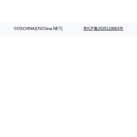
©OSCHINA(OSChina.NET)
京ICP备2025119063号