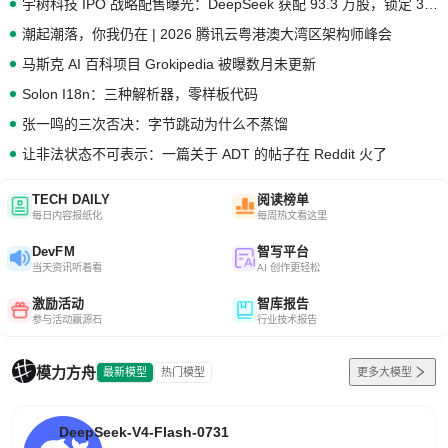
宇树科技 IPO 战略配售曝光：DeepSeek 获配 93.3 万股，锁定 36 个月
潮起潮落，你我仍在 | 2026 腾讯云粤港澳大湾区架构师峰会
马斯克 AI 百科项目 Grokipedia 被曝数月未更新
Solon I18n：三种解析器，零样板代码
张一鸣的三次否决：字节跳动为什么不蒸馏
让非法状态不可表示：一篇关于 ADT 的帖子在 Reddit 火了
TECH DAILY
阅读榜单
每日内容报纸化
每周热文看这里
DevFM
智写平台
当天资讯听着看
AI 创作更轻松
激励活动
智库报告
参与活动赢源石
行业技术报告
模力方舟
最新模型
热门模型
更多大模型
DeepSeek-V4-Flash-0731