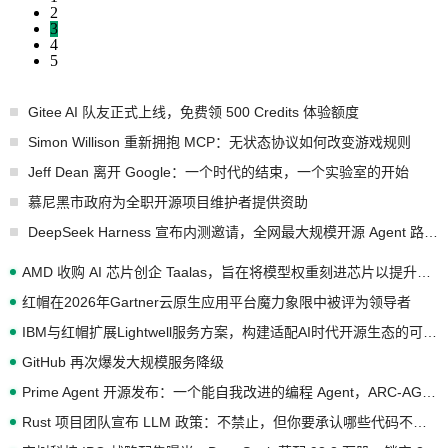
2
3
4
5
Gitee AI 队友正式上线，免费领 500 Credits 体验额度
Simon Willison 重新拥抱 MCP：无状态协议如何改变游戏规则
Jeff Dean 离开 Google：一个时代的结束，一个实验室的开始
慕尼黑市政府为全职开源项目维护者提供资助
DeepSeek Harness 宣布内测邀请，全网最大规模开源 Agent 路演现场诞生
AMD 收购 AI 芯片创企 Taalas，旨在将模型权重刻进芯片以提升推理性能
红帽在2026年Gartner云原生应用平台魔力象限中被评为领导者
IBM与红帽扩展Lightwell服务方案，构建适配AI时代开源生态的可信基础设施
GitHub 再次爆发大规模服务降级
Prime Agent 开源发布：一个能自我改进的编程 Agent，ARC-AGI 3 超越人类专家基线
Rust 项目团队宣布 LLM 政策：不禁止，但你要承认哪些代码不是你写的