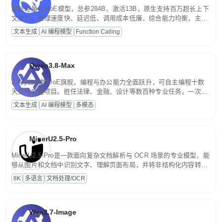
高效轻量化MoE模型，总参284B，激活13B，原生支持百万超长上下
文能力。推理速度快、延迟低、调用成本低廉，综合能力均衡，主打
高并发、轻量化任务，适合日常对话、内容创作、基础 RAG、批量
文本生成
AI 编程模型
Function Calling
文案处理等普惠刚需场景。
Qwen3.8-Max
2.4万亿参数MoE旗舰，编程与办公能力全面跃升，可自主编程十数
天交付完整项目。胜任法律、金融、设计等数百种专业任务，一次对
话端到端交付生产级成果。原生视觉理解贯穿规划、执行与验证全流
文本生成
AI 编程模型
多模态
程，支持超长文档与长视频的深度语义解析。长程任务中自主规划与
闭环迭代，持续进化。
MinerU2.5-Pro
MinerU2.5-Pro是一款面向复杂文档解析与 OCR 场景的专业模型，能
够从图片和文档中识别文字、理解页面布局，并将非结构化内容转换
为便于存储、检索和二次处理的结构化结果。
8K
多语言
文档处理/OCR
Wan2.7-Image