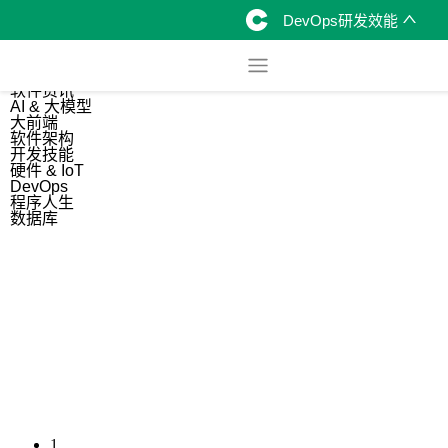
DevOps研发效能
综合
开源资讯
软件资讯
AI & 大模型
大前端
软件架构
开发技能
硬件 & IoT
DevOps
程序人生
数据库
1