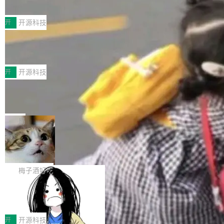
典型案例
计算节点间多种内存类型的高性能通信。 UCL-
近日，工信部科技司公示《2025人工智能应用典
MPComm将作为一种传输引擎接入Mooncake T
型案例入选名单》，深信服“面向企业研发场景的
开
开源科技
ENT，实现零拷贝传输性能提升30%、非零拷贝
开源 AI 编程平台 CoStrict 应用”凭借卓越的技术
传输性能最高提升5倍。UCL-MPComm底层基
深信服AI算力网关入选工信部人工智能
创新与落地成效成功入选。 全链路私有化部署，
应用典型案例！
于自研UCL-Engine通信引擎，后续腾讯网平将
助力企业AI研发安全落地 当前，越来越多企业已
前不久，工业和信息化部正式发布《2025年人工
持续开源更多基于UCL-Engine的高性能通信组
经开始引入 AI Coding 工具，通过调用公有云模
智能应用典型案例名单》，集中展示人工智能在
开
开源科技
件。 腾讯网平团队在UCL-MPComm中实现了一
型或企业内部部署模型提升研发效率。但随着 AI
各领域的应用成果，覆盖技术底座、行业赋能、
个独立于业务线程的全局通信引擎（Engine），
Jeff Dean 离开 Google：一个时代的结
Coding 从个人辅助工具逐步走向团队级、组织
产品应用、支撑保障、专题等五大方向。深信服
并实...
束，一个实验室的开始
级应用，企业在规模化落地过程中，对安全性、
AI算力网关（AI创新平台）成功入选！ 随着各行
Google 员工编号 20。MapReduce 作者之一。
可控性和代码质量提出了更高要求。 首先是数据
各业的Agent走向规模化建设，算力构成形态逐
Bigtable 作者之一。TensorFlow 的作者之一。
局
安全与合规要求。对于大多数普通研发场景，公
渐丰富，用户关注的重点也在发生变化：不只是
Gemini 的架构师。Google 首席科学家。 Jeff D
有云模型能够满足快速试用和效率提升的需求。
🔥 SolonCode v2026.8.4 发布：界面
让AI用起来，还要进一步看清混合算力时代下，
ean 在 Google 工作了 27 年后，宣布离职。 他
但对于金融、能源、医疗等对数据安全要求较...
字体可调、22 种语言、记忆搜索增强
Token花在哪里、算力是否被充分利用，以及持
不是一个人走。一同离开的还有 Sanjay Ghema
打开终端就能上岗的全中文编码智能体，这一轮
续增长的AI成本该如何优化。 深信服AI算力网关
wat（Google 员工编号 23，Jeff Dean 二十多
把「看得清、用母语、记得住」三件事一次补
梅子酒好吃
正是围绕这些实际问题，从Token治理和成本治
年的编程搭档，MapReduce 和 Bigtable 的共同
齐。 SolonCode 是什么 SolonCode 是杭州无
理两个方面，让用户的每一份算力都看得清、管
作者）、Quoc Le（Google 大脑核心成员，Se
让“代码语义理解”深度释放AI Coding
耳科技研发的企业级终端编码智能体——一位全
得住、用得稳、省得下、更安全！ 一、从现在开
价值潜能：华为云码道（CodeArts）
q2Seq 和 DocAI 的共同发明人）以及 Oriol Vin
中文驱动的数字员工，自主理解需求、规划步
一、代码仓深度理解技术的作用与价值 在软件工
始，Token使用一目...
代码仓技术解析
yals（Gemini 联合负责人，AlphaSta...
骤、编写代码。不挑模型、不挑平台，curl 一行
程实践中，代码仓是企业核心知识资产的主要载
开
开源科技