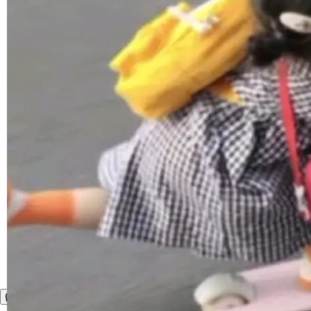
境、兼容场景、一键直出”。 Hy ASR 3.0 previe
w 不要求标准普通话，方言识别覆盖粤语、吴语
等 10 大方言片区和 20 余个二级小片区。在开
源评测集中，Hy ASR 3.0 preview 在多语种的
WER（...