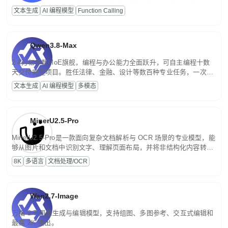
高并发、轻量化任务，适合日常对话、内容创作、基础 RAG、批量
文本生成
AI 编程模型
Function Calling
文案处理等普惠刚需场景。
Qwen3.8-Max
2.4万亿参数MoE旗舰，编程与办公能力全面跃升，可自主编程十数
天交付完整项目。胜任法律、金融、设计等数百种专业任务，一次对
话端到端交付生产级成果。原生视觉理解贯穿规划、执行与验证全流
文本生成
AI 编程模型
多模态
程，支持超长文档与长视频的深度语义解析。长程任务中自主规划与
闭环迭代，持续进化。
MinerU2.5-Pro
MinerU2.5-Pro是一款面向复杂文档解析与 OCR 场景的专业模型，能
够从图片和文档中识别文字、理解页面布局，并将非结构化内容转换
为便于存储、检索和二次处理的结构化结果。
8K
多语言
文档处理/OCR
Wan2.7-Image
万相 2.7 图像生成与编辑模型，支持组图、多图参考、交互式编辑和
最高 2K 输出。