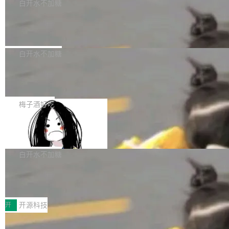
一个回归问题，该问题导致拉取镜像时会拒绝包
e 孵化器项目管理委员会（IPMC）投票中获得
白开水不加糖
pSeek作为与宇树科技具备战略合作关系的企
含绝对 hardlink 目标的镜像（此类镜像由某些镜
全票通过，随后获 Apache 软件基金会董事会批
业，获配股份数量占本次发行数量的2.31%。 除
马斯克 AI 百科项目 Grokipedia 被曝数
像构建工具生成）。moby/moby#53305 修复了
准。今天，Apache 软件基金会正式宣布 Apach
DeepSeek外，腾讯旗下上海启善投资有限公司
月未更新
Docker Engine 29.7.0 中引入的一个回归问
e Fluss 孵化毕业，成为 Apache 顶级项目（TL
埃隆·马斯克推出的AI百科项目 Grokipedia 被曝
获配9...
题，该问题可能导致在旧版 Linux 内核...
P）！这一里程碑不仅标志着 Fluss 迈入新的发
长期停止内容更新，未能实现其作为“AI版维基百
白开水不加糖
展阶段，也将进一步推动流式存储、实时湖仓与
科”替代品的目标。 据 Lawfare 最新调查，自今
AI 数据基础加速融合，为实时数据基础设施的发
Solon I18n：三种解析器，零样板代码
年4月以来，Grokipedia 页面更新功能基本停
展开启新的篇章。
滞，过去三个月内没有任何条目完成更新，用户
如果你在 Spring Boot 里做过国际化，流程大概
提交的编辑请求也长期处于待处理状态。 Groki
是这样的：配 MessageSource 的 Bean、写 R
梅子酒好吃
pedia 于去年底上线，定位为由人工智能生成内
eloadableResourceBundleMessageSource、
容的百科平台，被马斯克视为传统众包百科网站
Apache Doris 4.1 全面增强 Iceberg：
声明 LocaleResolver、注册 LocaleChangeInt
支持 UPDATE、MERGE INTO 与 Iceb
维基百科的替代方案。Lawfare 调查发现，无论
erceptor…五六步之后才能看到第一行翻译文
Apache Doris 4.1 要补齐的，正是缺失的那一
erg V3
热门页面还是低关注度页面，均未出现近期更
本。 Solon 换了个方式。整个 i18n 模块围绕三
半。在已有查询能力的基础上，Doris 进一步支
白开水不加糖
新，相关问题并非局限于特定领域，而是在不同
个解析器、一个注解、一个工具类展开——没有
持了 UPDATE、DELETE、MERGE INTO 等数
主题和访问量页面中普遍存在。 调查人员最初认
XML、没有拦截器注册、没有样板配置。 资源
Testin XAgent：CIO智能测试落地指南
据修改操作、完整的表结构管理与分区演进，以
为，Grokipedia可能只是限...
文件的约定 把文件放到 resources/i18n/ 下： r
及 rewrite_data_files、expire_snapshots 等日
7月30日，TiD2026质量竞争力大会在北京中关
esources/i18n/messages.properties ...
常维护操作，并完整支持 Iceberg V3 格式。
村国家自主创新示范区会议中心开幕。本届大会
开
开源科技
由中关村智联软件服务业质量创新联盟主办，以
让非法状态不可表示：一篇关于 ADT
“智构可信·质创未来——AI原生时代的质量新范