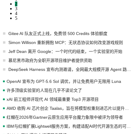
2
3
4
5
Gitee AI 队友正式上线，免费领 500 Credits 体验额度
Simon Willison 重新拥抱 MCP：无状态协议如何改变游戏规则
Jeff Dean 离开 Google：一个时代的结束，一个实验室的开始
慕尼黑市政府为全职开源项目维护者提供资助
DeepSeek Harness 宣布内测邀请，全网最大规模开源 Agent 路演现场诞生
OpenAI 宣布为 GPT-5.6 Sol 调优，并让免费用户无限用 Luna
许多顶级实验室的人现在几乎不读论文了
xAI 前工程师评现代 AI 领域最重要 Top3 开源项目
AMD 收购 AI 芯片创企 Taalas，旨在将模型权重刻进芯片以提升推理性能
红帽在2026年Gartner云原生应用平台魔力象限中被评为领导者
IBM与红帽扩展Lightwell服务方案，构建适配AI时代开源生态的可信基础设施