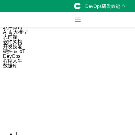
DevOps研发效能
综合
开源资讯
软件资讯
AI & 大模型
大前端
软件架构
开发技能
硬件 & IoT
DevOps
程序人生
数据库
1