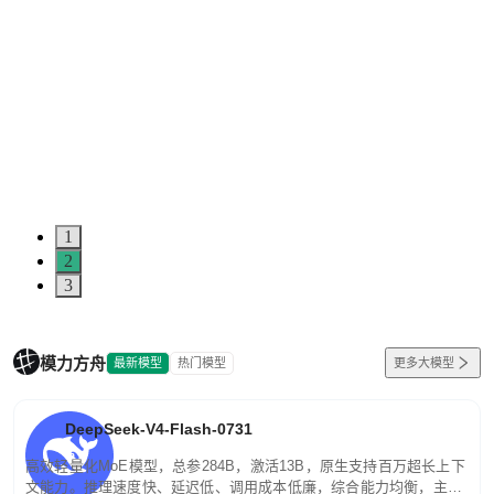
1
2
3
模力方舟
最新模型
热门模型
更多大模型
DeepSeek-V4-Flash-0731
高效轻量化MoE模型，总参284B，激活13B，原生支持百万超长上下
文能力。推理速度快、延迟低、调用成本低廉，综合能力均衡，主打