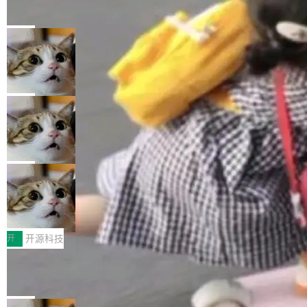
的帖子在 Reddit 火了
式”为主题，直面AI从实验室走向规模化产业落地
有一种东西，一旦用过就回不去了。Alex Fedos
的核心质量命题。会上，《2026智能研发生产力
eev 管它叫"软件设计的基石"。 他说的东西不新
局
工具选型手册》发布，Testin云测的Testin XAge
鲜——代数数据类型（ADT），尤其是和类型
nt智能测试系统入选AI测试领域代表产品。对CI
Cloudflare 开源内部企业 AI 平台 Clou
（sum type）。但他说清楚了一件事：这不是类
dflare OS
O而言，这提示了一个转变：AI测试正在从效率
型系统的学术体操，是日常编码的思维方式。 文
Cloudflare 发布了一个开源项目 Cloudflare O
工具升级为企业的质量基础设施。 CIO面对的新
章从一个简单的例子切入。一个网站的深色主题
S。如果你只看官方博客，你会觉得这是又一
局
现实 过去两年，CIO们的焦虑清单上多了两项：
设置，如果用布尔值 + 可空字段来表示——bool
个"AI 知识库 + 聊天机器人"——每个大厂都在
一是如何让大模型和智能体应用安全地从PoC走
ean 表示是否可切换，nullable 的默认模式、浅
Deno 团队开源 Celld，可自托管的分
做，没什么新鲜的。 但 Kenton Varda 在 Twitte
向生产，二是如何让测试团队跟得上AI应用...
布式 Durable Objects
色方案、深色方案——会产生大量无意义的组
r 上把事情说清楚了： 今天我们发布了 Cloudfla
Ryan Dahl 领导的 Deno 团队推出了最新开源项
合。方案缺了、配置冲突了、全 null 了。要知道
re OS，一个带连接器的聊天机器人，跟其他所
目 Celld，一个能在自己机器上运行 Cloudflare
局
哪些组合有效，作者说，你得靠"文档、校验、或
有科技公司做的一样。只不过，实际上它不一
Workers 和 Durable Objects 的守护进程。 设
者部落知识"。 换个写法。Rust 的 enum，两个
鲁大师7月新机性能/流畅/AI榜：vivo夺
样。这是 Sandstorm.io 的重制版，我十年前的
计思路很直接：每个对象是一个独立的 SQLite
变体：Switchable...
性能、流畅双第一，三星Galaxy Z系列
那个创业公司。不同的是，这次它构建在 Cloudf
数据库，按名称寻址，复制到你自己的 S3 兼容
2026年7月的手机市场，由于存储等硬件成本暴
新折叠缺席
lare Workers 上——我花了九年时间搭建的平台
存储库里。节点之间只通过这个存储库协调——
增，手机厂商的日子也不好过啊，新机速度明显
开
开源科技
——并且深度集成了 AI。这基本上是我十年秘密
没有控制平面，没有共识协议。每个对象自带一
放缓，因此硝烟味淡了许多。新机参数规格除开
计划的顶峰。 十年前，Ken...
Zed 推出 DeltaDB，一个记录 commit
个小型数据库，应用天然按分片构建，单个数据
高价的三星折叠（三星Galaxy Z Fold8 Ultra / Z
之间所有操作的版本控制系统
库的竞争和爆炸半径问题在设计层面就被消除
Fold8 / Z Flip8）外，其余要么是中低端机器，
Zed 编辑器团队发布了新项目——DeltaDB，一
了。 闲置的 cell 会休眠到几乎不占资源。当 cel
例如iQOO Z11i、REDMI Note 17、REDMI No
个在 git commit 之间记录每一次编辑操作的版
局