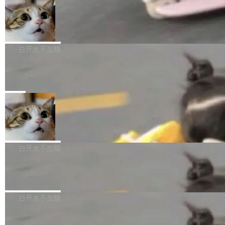
l 迁移或唤醒时，新宿主从 S3 恢复 SQLite 数据
te 17 Pro、OPPO K15，要么是vivo X300 E这
本控制系统。目前处于 Early Access 阶段。 De
库继续执行。存储库是持久化的唯一真相...
样的次旗舰。 Galaxy Z Fold8 Ultra / Z Fold8 /
SpaceXAI 单季资本开支达 183 亿美元
ltaDB 的核心思路直接写在 landing page 最显
Z Flip8三款折叠屏新机均在7月22日发布，且全
眼的位置：「Software is made between com
根据风险投资人Tomer Tunguz 博客（VC 分
部搭载骁龙8 Elite Gen5 for Galaxy，它们本该
mits」——软件是在 commit 之间写出来的。git
析）披露的最新分析与第二季度业绩报告，Spac
白开水不加糖
是7月性...
只记录了你提交的最终状态，但真正的工作过程
eXAI在上个季度的总资本支出飙升至183.7亿美
——打字、删改、试错、agent 对话——都在 co
Meta 发布终端编程 Agent“Muse Cod
元。其中，绝大部分资金被直接用于 AI 领域，
e” 和 Muse Spark 1.2 模型
mmit 之间的空隙里丢失了。 DeltaDB 要做的就
金额高达158.3亿美元，这一单项投入已经逼近
Meta 今天发布了两款 AI 产品：Muse Code，
是把这段空隙补上。 回退到任何一次编辑：Delt
微软同期总资本开支的四成。 与亚马逊、Alpha
一个在终端里运行的编程 agent；Muse Spark
局
aDB 捕获 commit 之间的每一次操作，...
bet、微软以及 Meta 等传统科技巨头相比，Spa
1.2，驱动这个 agent 的新模型。一句话概括：
ceXAI的资金消耗速度尤为引人瞩目。然而，支
美团开源 LoHoSearch，用知识图谱校
你可以用 curl -fsSL https://dev.meta.ai/install.
准 AI 能力认知
撑庞大支出的资金来源却呈现出截然不同的面
sh | bash 安装一个能在大项目里自动规划、写
机器出题的前提，是让机器拥有全局视野。整个
貌。数据显示，微软和 Meta 主要依托充沛的经
代码、验证结果的 AI 终端工具。 据介绍，Muse
构建流程可以分为四个环节：建图 → 控制难度
白开水不加糖
营现金流来覆盖资本开支，其资本支出覆盖率分
Code 是 Meta 的编程 agent 产品。它和市场上
→ 质量把关 → 数据概览。
别达到155% 和106%;而SpaceXAI的经营现金
已有的终端编程 agent 在设计理念上有几个明显
腾讯开源 UCL-MPComm 通信库
流仅能覆盖资本开支的12...
的差异点。 异步后台 agent：Muse Code 有一
腾讯网平团队宣布开源了 UCL-MPComm 通信
个主 agent 循环，外加一组后台 agent。这些后
库，并将作为transport接入Mooncake TENT。
白开水不加糖
台 agent...
该通信库针对AI Memory池化场景的数据传输需
CoStrict入选工信部2025人工智能应用
求进行了深度优化，能够实现数据中心内大规模