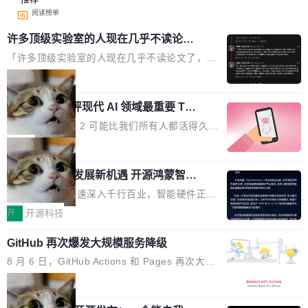
阅读榜单
许多顶级实验室的人现在几乎不读论文
了
「许多顶级实验室的人现在几乎不读论文了，而
且他们认为 ICLR/ICML/NeurIPS 充斥着大量过
局
度宣传和欺诈。」 OpenAI 研究员 Keller Jorda
xAI 前工程师评现代 AI 领域最重要 Top
n 这条推文引发了广泛讨论。他不是在说风凉
3 开源项目
话，他是说出了一个圈内人尽皆知但很少公开捅
Flash Attention 2 可能比我们所有人都活得久。
破的事实。 Jordan 随后补充了一句软化声明：
这句话不是来自某个技术博客，而是出自 Hieu
局
「我不认为这些会议上大部分论文都在过度宣传
Pham 的一条推文。Hieu Pham 是谁？他是 xAI
或造假。问题是，作为读者，如果你筛选出那些
共商智能硬件发展新机遇 开源鸿蒙智能
的早期工程师之一，在 Grok 训练基础设施团队
硬件开发者日杭州站即将举行
看起来最令人兴奋的论文，那它们大部分都是过
工作过。近日他在 X 上发了一条帖子，列出了他
随着万物智联加速深入千行百业，智能硬件正从
度宣传的。」 这才是真正的痛点。不是所有论文
认为现代 AI 领域最重要的三个开源项目。 第一
单点设备迈向智能化、网联化、协同化发展。作
开
开源科技
都有问题，是最吸引眼球的那批论文最有问题。
个名字毫无悬念：Flash Attention 2。 Hieu 的
为面向全场景、跨终端的分布式操作系统，开源
他引用的帖子来自 Mathew Shen，一位 ICLR 2
理由很具体。FA 系列不需要解释，但 FA2 是他
GitHub 再次爆发大规模服务降级
鸿蒙通过统一技术底座和分布式能力，为不同类
026 的读者：「看了篇 ...
认为最重要的一个——复杂度恰到好处，刚好能
型智能设备的开发、连接与互联提供关键支撑，
8 月 6 日，GitHub Actions 和 Pages 再次大规
驱动你去学 CuTe，但还没被那些"邪恶的" Hopp
也为产业链企业探索产品创新与商业增长打开新
模服务降级，Actions 完全不可用超过 5 小时，
局
er++ 优化所淹没，足够容易修改和适配。 更关
的空间。 8月14日，开源鸿蒙智能硬件开发者日
webhook 停发，连自托管 runner 也因调度层故
键的是 FA2 的持久性...