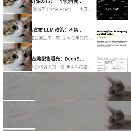
（OHDD：OpenHarmony Hardware Develope
Prime Agent 开源发布：一个能自我改
障无法工作。Pages、Copilot code review、C
进的编程 Agent，ARC-AGI 3 超越人类
r Day）将在杭州启航。活动面向智能硬件产业
opilot coding agent 全部受影响。从检测到完全
Prime Intellect 发布了 Prime Agent，一个开源
专家基线
链企业和开发者，邀请行业专家与资深技术顾
恢复，大约 12 小时。 这是 2026 年 8 月的第六
的编程 Agent Harness，核心设计围绕两个抽
局
问，围绕开源鸿蒙技术能力、设备适配、芯片适
起事故，其中四起与 AI/Copilot 服务相关。 Git
象：Recursive Language Model（RLM）和 C
配、功耗与稳定性调优、兼容性测评及统一互联
Hub 员工 kdaigle 在 HN 讨论中贴出了一组数
Rust 项目团队宣布 LLM 政策：不禁
ontinual Harness。在 ARC-AGI 3 基准测试
等内容展开系统讲解和实战交流，帮助企业进一
止，但你要承认哪些代码不是你写的
据：2025 年全年 10 亿次 commit。现在，每周
上，Prime Agent + Opus 5 的组合达到了 95.
Rust 语言项目正式通过了一项 LLM 使用政策，
步了解开源鸿蒙在智能...
2.75 亿次，全年预计 140 亿次。GitHub...
5% RHAE Best@1，超过了 ARC 报告的人类专
覆盖 rust-lang/rust 单一仓库的代码贡献。这不
局
家基线 95.4%。 不是又一个 coding agent 包装
是项目级别的官方立场，目前由五个团队采纳，
器 Prime Agent 的架构和市面上大多数 coding
宇树科技 IPO 战略配售曝光：DeepSe
但它可能是主流开源项目中关于 AI 辅助贡献最
ek 获配 93.3 万股，锁定 36 个月
agent 有本质区别。大多数 agent harness 的设
细致的一份规则。 政策的核心只有一句话：LLM
8月6日晚间，“人形机器人第一股”宇树科技股份
计是基于早期模型的能力—...
可以用来分析、提炼、审阅、建议，但不能用来
有限公司披露IPO发行价格及战略配售结果，杭
白开水不加糖
创作。 具体来说，LLM 生成的代码可以提交，
州深度求索人工智能基础技术研究有限公司（De
但必须满足五个条件：预先安排、非关键、高质
Docker 29.7.2 发布
epSeek）获配93.3399万股，按150.8元/股发行
量、充分测试、充分审查，并且必须披露。LLM
价格计算，认购金额约1.41亿元，股份锁定期为
Docker 29.7.2 现已发布，具体更新内容如下：
不得生成涉及安全性的关键变更，除非作者本身
36个月。 公告显示，本次宇树科技战略配售对
Bug fixes and enhancements 修复多次传递同
白开水不加糖
就是领域专家。即使如此，政策也"强烈不建
象主要包括长期投资机构、与公司业务具有战略
一环境变量时，docker service create和docker
议"这么做。 对于不披露的情况，审核者可以直
Apache Fluss 毕业成为顶级项目
合作关系或长期合作愿景的大型企业、科创板保
service update会发生 panic 的问题。docker/cl
接关闭 PR，无需解释。 政策作者 Jynn Ne...
荐人跟投子公司，以及公司高级管理人员和核心
i#7145 修复了 Docker Engine 29.7.0 中引入的
今年 7 月，Apache Fluss 的毕业提案在 Apach
员工参与设立的专项资产管理计划。其中，Dee