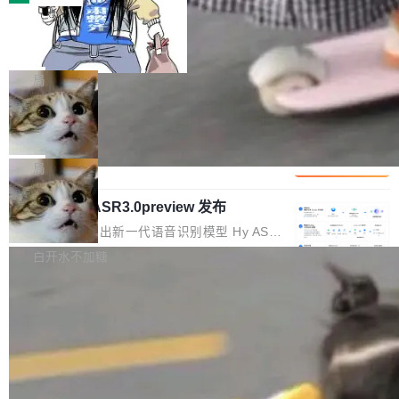
装完即用。 开源地址：Gitee · GitCode · GitHu
体。企业级代码仓库通常包含数十万乃至数百万
b 安装 支持 Java 8+（8~26）、macOS / Linu
一条“删库”命令跑 17 小时，算法工程
个文件，其规模远超单次模型调用可承载的上下
师删光 89TB 数据只为干私活
x / Windows / Harmony PC。 # macOS / Linu
文窗口。随着项目规模的持续扩张与代码历史的
最高人民检察院8月4日公布了一起案件：北京一
x / Harmony PC curl -fsSL https://solon.noea
不断累积，代码仓中的模块关系、接口契约、业
名90后算法工程师王某，为了给自己接的私活腾
局
r.org/solon...
务逻辑等关键信息往往分散于数十乃至数百个文
服务器空间，删光了公司AI游戏部门的全部核心
件之中，形成高度复杂的知识关联网络。传统的
Cloudflare 分享推理优化实践：KV ca
数据。 王某2024年1月入职东城区某科技公司AI
che 量化 + 权重压缩，吞吐量提升 4
代码检索手段（如关键词匹配、目录遍历）仅能
短剧部门，有互联网大厂背景。在公司内部架构
Kimi 和 GLM 是当前最强的大模型系列之一，但
1%，成本降 30%
在语法层面完成文本定位，难以触及代码的语义
调整期间，部门三次通知全员将数据从A集群迁
它们有一个共同的问题：太吃显存了。月之暗面
局
内涵与结构关联，导致开发者使用代码智能体在
移到B集群，王某都回复了"收到"。 他没有迁移
的 Kimi K 系列和智谱的 GLM 都是长上下文、M
理解大规模代码仓时面临显著"代码仓理解"瓶
数据。2024年9月3日下午4点，他使用此前登录
腾讯混元 Hy ASR3.0preview 发布
oE 架构的大模型，好用到让人上瘾，但 GPU 显
颈。 代码仓深度理解服务（以下简称" CodeBas
的账号密码进入A集群，输入了一条被程序员圈
存永远不够用。 Cloudflare 的 Workers AI 团队
腾讯混元正式推出新一代语音识别模型 Hy ASR
e深度理解服务"）是华为云码道（CodeA...
称为"删库跑路"的命令——最高管理员权限、无
一直在跑这些模型的推理。他们在官方博客上发
3.0preview。基于最新一代大语言模型 Hy3 的
白开水不加糖
需确认、强制递归删除。17个小时后，运维人员
了一篇技术文章，详细拆解了三种让大模型在 G
语言理解能力，以及融合了高精度语音识别与深
发现异常并中止进程时，89TB数据已经没了。
PU 上跑得更省、更快的技术手段——KV cache
度语义理解能力，实现了语音识别能力的全面升
删掉的是AI游戏部门的全部开发文件，包括公司
量化、模型权重压缩、以及共享 KV cache 的完
级。 根据介绍，Hy ASR3.0preview 目标在于：
自研的多个文生3D和...
整性保护。效果是：吞吐量提升 41%，每 token
让语音识别不再只是听清，而是真正听懂。通过
成本降低 30%，精度不变。 FP8 省的不仅是显
先理解你的语境和意图，再把准确的文字直接给
存 KV cache 是推理时最吃显...
到你。从“逐字转写、单点优化”演进为“理解语