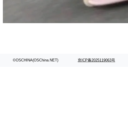
©OSCHINA(OSChina.NET)
京ICP备2025119063号