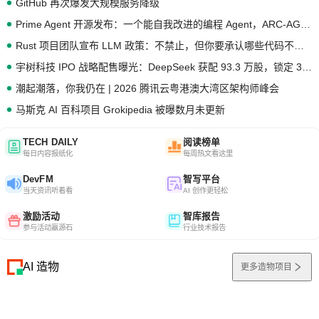
GitHub 再次爆发大规模服务降级
Prime Agent 开源发布：一个能自我改进的编程 Agent，ARC-AGI 3 超越人类专家基线
Rust 项目团队宣布 LLM 政策：不禁止，但你要承认哪些代码不是你写的
宇树科技 IPO 战略配售曝光：DeepSeek 获配 93.3 万股，锁定 36 个月
潮起潮落，你我仍在 | 2026 腾讯云粤港澳大湾区架构师峰会
马斯克 AI 百科项目 Grokipedia 被曝数月未更新
TECH DAILY
阅读榜单
每日内容报纸化
每周热文看这里
DevFM
智写平台
当天资讯听着看
AI 创作更轻松
激励活动
智库报告
参与活动赢源石
行业技术报告
AI 造物
更多造物项目