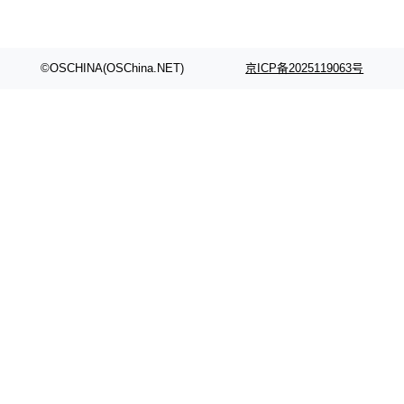
代码检索手段（如关键词匹配、目录遍历）仅能
在语法层面完成文本定位，难以触及代码的语义
内涵与结构关联，导致开发者使用代码智能体在
©OSCHINA(OSChina.NET)
京ICP备2025119063号
理解大规模代码仓时面临显著"代码仓理解"瓶
颈。 代码仓深度理解服务（以下简称" CodeBas
e深度理解服务"）是华为云码道（CodeA...