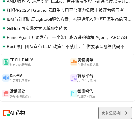
AMD 收购 AI 芯片创企 Taalas，旨在将模型权重刻进芯片以提升推理性能
红帽在2026年Gartner云原生应用平台魔力象限中被评为领导者
IBM与红帽扩展Lightwell服务方案，构建适配AI时代开源生态的可信基础设施
GitHub 再次爆发大规模服务降级
Prime Agent 开源发布：一个能自我改进的编程 Agent，ARC-AGI 3 超越人类专家基线
Rust 项目团队宣布 LLM 政策：不禁止，但你要承认哪些代码不是你写的
TECH DAILY
阅读榜单
每日内容报纸化
每周热文看这里
DevFM
智写平台
当天资讯听着看
AI 创作更轻松
激励活动
智库报告
参与活动赢源石
行业技术报告
AI 造物
更多造物项目