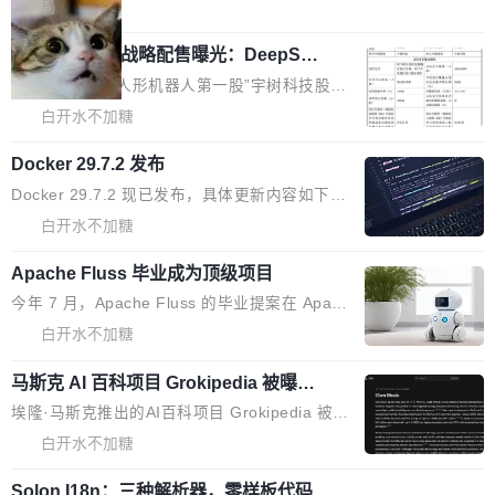
5% RHAE Best@1，超过了 ARC 报告的人类专
t 单一仓库的代码贡献。这不是项目级别的官方立场，目前由五个
局
家基线 95.4%。 不是又一个 coding agent 包装
团队采纳，但它可能是主流开源项目中关于 AI 辅助贡献最细致的一
宇树科技 IPO 战略配售曝光：DeepSe
器 Prime Agent 的架构和市面上大多数 coding
份规则。 政策的核心只有一句话：LLM 可以用来分析、提炼、审
ek 获配 93.3 万股，锁定 36 个月
agent 有本质区别。大多数 agent harness 的设
阅、建议，但不能用来创作。 具体来说，LLM 生成的代码可以提
8月6日晚间，“人形机器人第一股”宇树科技股份
计是基于早期模型的能力—...
交，但必须满足五个条件：预先安排、非关键、高质量、充分测
有限公司披露IPO发行价格及战略配售结果，杭
白开水不加糖
试、充分审查，并且必须披露。LLM 不得生成涉及安全性的关键变
州深度求索人工智能基础技术研究有限公司（De
更，除非作者本身就是领域专家。即使如此，政策也"强烈不建
Docker 29.7.2 发布
epSeek）获配93.3399万股，按150.8元/股发行
议"这么做。 对于不披露的情况，审核者可以直接关闭 PR，无需解
价格计算，认购金额约1.41亿元，股份锁定期为
Docker 29.7.2 现已发布，具体更新内容如下：
释。 政策作者 Jynn Ne...
36个月。 公告显示，本次宇树科技战略配售对
Bug fixes and enhancements 修复多次传递同
白开水不加糖
象主要包括长期投资机构、与公司业务具有战略
一环境变量时，docker service create和docker
合作关系或长期合作愿景的大型企业、科创板保
Apache Fluss 毕业成为顶级项目
service update会发生 panic 的问题。docker/cl
荐人跟投子公司，以及公司高级管理人员和核心
i#7145 修复了 Docker Engine 29.7.0 中引入的
今年 7 月，Apache Fluss 的毕业提案在 Apach
员工参与设立的专项资产管理计划。其中，Dee
一个回归问题，该问题导致拉取镜像时会拒绝包
e 孵化器项目管理委员会（IPMC）投票中获得
白开水不加糖
pSeek作为与宇树科技具备战略合作关系的企
含绝对 hardlink 目标的镜像（此类镜像由某些镜
全票通过，随后获 Apache 软件基金会董事会批
业，获配股份数量占本次发行数量的2.31%。 除
像构建工具生成）。moby/moby#53305 修复了
马斯克 AI 百科项目 Grokipedia 被曝数
准。今天，Apache 软件基金会正式宣布 Apach
DeepSeek外，腾讯旗下上海启善投资有限公司
月未更新
Docker Engine 29.7.0 中引入的一个回归问
e Fluss 孵化毕业，成为 Apache 顶级项目（TL
埃隆·马斯克推出的AI百科项目 Grokipedia 被曝
获配9...
题，该问题可能导致在旧版 Linux 内核...
P）！这一里程碑不仅标志着 Fluss 迈入新的发
长期停止内容更新，未能实现其作为“AI版维基百
白开水不加糖
展阶段，也将进一步推动流式存储、实时湖仓与
科”替代品的目标。 据 Lawfare 最新调查，自今
AI 数据基础加速融合，为实时数据基础设施的发
Solon I18n：三种解析器，零样板代码
年4月以来，Grokipedia 页面更新功能基本停