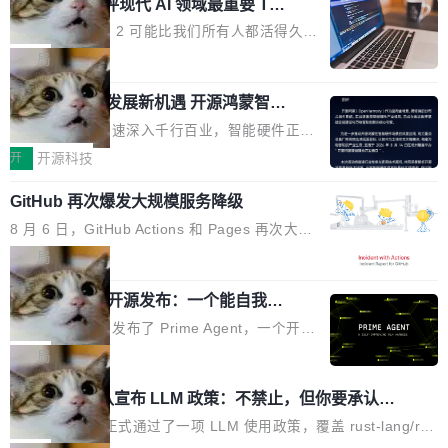
业化营销服务的需求从未如此迫切。 但市场扩容
xAI 前工程师评现代 AI 领域最重要 Top
n 这条推文引发了广泛讨论。他不是在说风凉
3 开源项目
的同时,服务商的竞争逻辑正在改变。2026年Top
话，他是说出了一个圈内人尽皆知但很少公开捅
Flash Attention 2 可能比我们所有人都活得久。
Agency年度合辑的观察指出,“产品”这个离消费
破的事实。 Jordan 随后补充了一句软化声明：
这句话不是来自某个技术博客，而是出自 Hieu
局
者最近的载体,在整个品牌营销层面的权重显著变
「我不认为这些会议上大部分论文都在过度宣传
Pham 的一条推文。Hieu Pham 是谁？他是 xAI
高了。全域营销服务商的竞争正在从规模转向深
或造假。问题是，作为读者，如果你筛选出那些
共商智能硬件发展新机遇 开源鸿蒙智能
的早期工程师之一，在 Grok 训练基础设施团队
度,案例厚度、全域覆盖、多线协同...
硬件开发者日杭州站即将举行
看起来最令人兴奋的论文，那它们大部分都是过
工作过。近日他在 X 上发了一条帖子，列出了他
随着万物智联加速深入千行百业，智能硬件正从
度宣传的。」 这才是真正的痛点。不是所有论文
认为现代 AI 领域最重要的三个开源项目。 第一
单点设备迈向智能化、网联化、协同化发展。作
开
开源科技
都有问题，是最吸引眼球的那批论文最有问题。
个名字毫无悬念：Flash Attention 2。 Hieu 的
为面向全场景、跨终端的分布式操作系统，开源
他引用的帖子来自 Mathew Shen，一位 ICLR 2
理由很具体。FA 系列不需要解释，但 FA2 是他
GitHub 再次爆发大规模服务降级
鸿蒙通过统一技术底座和分布式能力，为不同类
026 的读者：「看了篇 ...
认为最重要的一个——复杂度恰到好处，刚好能
型智能设备的开发、连接与互联提供关键支撑，
8 月 6 日，GitHub Actions 和 Pages 再次大规
驱动你去学 CuTe，但还没被那些"邪恶的" Hopp
也为产业链企业探索产品创新与商业增长打开新
模服务降级，Actions 完全不可用超过 5 小时，
局
er++ 优化所淹没，足够容易修改和适配。 更关
的空间。 8月14日，开源鸿蒙智能硬件开发者日
webhook 停发，连自托管 runner 也因调度层故
键的是 FA2 的持久性...
（OHDD：OpenHarmony Hardware Develope
Prime Agent 开源发布：一个能自我改
障无法工作。Pages、Copilot code review、C
进的编程 Agent，ARC-AGI 3 超越人类
r Day）将在杭州启航。活动面向智能硬件产业
opilot coding agent 全部受影响。从检测到完全
Prime Intellect 发布了 Prime Agent，一个开源
专家基线
链企业和开发者，邀请行业专家与资深技术顾
恢复，大约 12 小时。 这是 2026 年 8 月的第六
的编程 Agent Harness，核心设计围绕两个抽
局
问，围绕开源鸿蒙技术能力、设备适配、芯片适
起事故，其中四起与 AI/Copilot 服务相关。 Git
象：Recursive Language Model（RLM）和 C
配、功耗与稳定性调优、兼容性测评及统一互联
Rust 项目团队宣布 LLM 政策：不禁止，但你要承认哪
Hub 员工 kdaigle 在 HN 讨论中贴出了一组数
ontinual Harness。在 ARC-AGI 3 基准测试
等内容展开系统讲解和实战交流，帮助企业进一
些代码不是你写的
据：2025 年全年 10 亿次 commit。现在，每周
上，Prime Agent + Opus 5 的组合达到了 95.
Rust 语言项目正式通过了一项 LLM 使用政策，覆盖 rust-lang/rus
步了解开源鸿蒙在智能...
2.75 亿次，全年预计 140 亿次。GitHub...