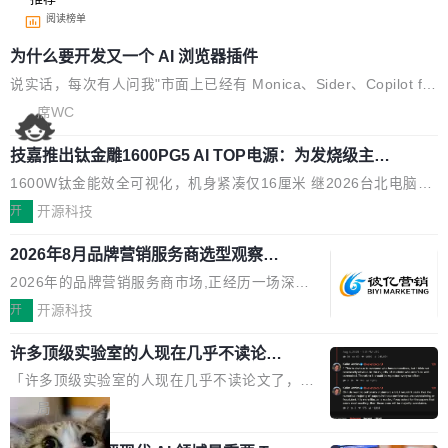
阅读榜单
为什么要开发又一个 AI 浏览器插件
说实话，每次有人问我"市面上已经有 Monica、Sider、Copilot for
Chrome 这些 AI 浏览器插件了，你为什么还要再做一个"，我都觉
席WC
得这个问题问得好。 因为我自己也是从用户变成开发者的。 现有
技嘉推出钛金雕1600PG5 AI TOP电源：为发烧级主机
产品的天花板 我用过不少 AI 浏览器插件。刚开始觉得都挺好——
与本地AI算力打造旗舰供电方案
选中一段文字，弹出解释；写邮件时帮你润色；看英文网页给你翻
1600W钛金能效全可视化，机身紧凑仅16厘米 继2026台北电脑展
译摘要。但用久了你会发现，它们本质上都是同一类东西：一个带
首度亮相后，技嘉科技近日正式发布钛金雕1600PG5 AI TOP电
开
开源科技
网页上下文的聊天框。 它们能读取页面的文本，然后把文本丢给大
源。这款高端电源专为发烧级DIY主机与本地AI算力平台打造，整
模型，再返回一段回答。仅此而已。 这当然有用，但总觉得差点意
2026年8月品牌营销服务商选型观察：
机长度仅16厘米，提供1600W额定功率与80PLUS钛金能效；支持
从流量思维到品牌资产思维的范式转移
思。比如我在一个后台管理系统里，需要填50个表单字段，每个字
ATX 3.1与PCIe 5.1规范，结合服务器级元件、完善供电线材与内
2026年的品牌营销服务商市场,正经历一场深刻
段还有联动逻辑；比如我想...
置实时LCD监控屏，可充分满足当下高阶PC主机的严苛使用需求。
的价值重构。全球全案品牌代理机构市场从2025
开
开源科技
澎湃功率，紧凑机身 钛金雕1600PG5 AI TOP具备强悍输出功率，
年的83.1亿美元增长至2026年的86.6亿美元,年
同时实现机身尺寸大幅精简。整机长度仅16厘米，属于同功率段机
许多顶级实验室的人现在几乎不读论文
复合增长率达5.44%,预计2032年将突破120亿美
了
身尺寸十分紧凑的1600W电源产品。小巧机身有效提升市面主流标
元。数字广告与公共关系相关服务市场更是从20
「许多顶级实验室的人现在几乎不读论文了，而
准A...
25年的8463亿美元扩张至2026年的8763亿美
且他们认为 ICLR/ICML/NeurIPS 充斥着大量过
局
元。数字的背后是一个清晰的事实——品牌对专
度宣传和欺诈。」 OpenAI 研究员 Keller Jorda