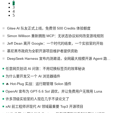
2
3
4
5
Gitee AI 队友正式上线，免费领 500 Credits 体验额度
Simon Willison 重新拥抱 MCP：无状态协议如何改变游戏规则
Jeff Dean 离开 Google：一个时代的结束，一个实验室的开始
慕尼黑市政府为全职开源项目维护者提供资助
DeepSeek Harness 宣布内测邀请，全网最大规模开源 Agent 路演现场诞生
任意网页划词 AI 问答：不用切换标签页的效率秘诀
为什么要开发又一个 AI 浏览器插件
🔥 Hot-Plug 实战：运行期管理 Solon 插件
OpenAI 宣布为 GPT-5.6 Sol 调优，并让免费用户无限用 Luna
许多顶级实验室的人现在几乎不读论文了
xAI 前工程师评现代 AI 领域最重要 Top3 开源项目