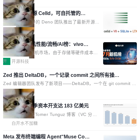
深色方案——会产生大量无意义的组合。方案缺了、配置冲突了、
都在做，没什么新鲜的。 但 Kenton Varda 在 Twitter 上把事情说
全 null 了。要知道哪些组合有效，作者说，你得靠"文档、校验、
Deno 团队开源 Celld，可自托管的分
清楚了： 今天我们发布了 Cloudflare OS，一个带连接器的聊天机
布式 Durable Objects
或者部落知识"。 换个写法。Rust 的 enum，两个变体：Switchabl
器人，跟其他所有科技公司做的一样。只不过，实际上它不一样。
Ryan Dahl 领导的 Deno 团队推出了最新开源项
e...
这是 Sandstorm.io 的重制版，我十年前的那个创业公司。不同的
目 Celld，一个能在自己机器上运行 Cloudflare
局
是，这次它构建在 Cloudflare Workers 上——我花了九年时间搭
Workers 和 Durable Objects 的守护进程。 设
建的平台——并且深度集成了 AI。这基本上是我十年秘密计划的顶
鲁大师7月新机性能/流畅/AI榜：vivo夺
计思路很直接：每个对象是一个独立的 SQLite
性能、流畅双第一，三星Galaxy Z系列
峰。 十年前，Ken...
数据库，按名称寻址，复制到你自己的 S3 兼容
2026年7月的手机市场，由于存储等硬件成本暴
新折叠缺席
存储库里。节点之间只通过这个存储库协调——
增，手机厂商的日子也不好过啊，新机速度明显
开
开源科技
没有控制平面，没有共识协议。每个对象自带一
放缓，因此硝烟味淡了许多。新机参数规格除开
个小型数据库，应用天然按分片构建，单个数据
Zed 推出 DeltaDB，一个记录 commit 之间所有操作
高价的三星折叠（三星Galaxy Z Fold8 Ultra / Z
的版本控制系统
库的竞争和爆炸半径问题在设计层面就被消除
Fold8 / Z Flip8）外，其余要么是中低端机器，
Zed 编辑器团队发布了新项目——DeltaDB，一个在 git commit 之
了。 闲置的 cell 会休眠到几乎不占资源。当 cel
例如iQOO Z11i、REDMI Note 17、REDMI No
间记录每一次编辑操作的版本控制系统。目前处于 Early Access
局
l 迁移或唤醒时，新宿主从 S3 恢复 SQLite 数据
te 17 Pro、OPPO K15，要么是vivo X300 E这
阶段。 DeltaDB 的核心思路直接写在 landing page 最显眼的位
库继续执行。存储库是持久化的唯一真相...
样的次旗舰。 Galaxy Z Fold8 Ultra / Z Fold8 /
SpaceXAI 单季资本开支达 183 亿美元
置：「Software is made between commits」——软件是在 com
Z Flip8三款折叠屏新机均在7月22日发布，且全
mit 之间写出来的。git 只记录了你提交的最终状态，但真正的工作
根据风险投资人Tomer Tunguz 博客（VC 分
部搭载骁龙8 Elite Gen5 for Galaxy，它们本该
过程——打字、删改、试错、agent 对话——都在 commit 之间的
析）披露的最新分析与第二季度业绩报告，Spac
白开水不加糖
是7月性...
空隙里丢失了。 DeltaDB 要做的就是把这段空隙补上。 回退到任
eXAI在上个季度的总资本支出飙升至183.7亿美
何一次编辑：DeltaDB 捕获 commit 之间的每一次操作，...
Meta 发布终端编程 Agent“Muse Cod
元。其中，绝大部分资金被直接用于 AI 领域，