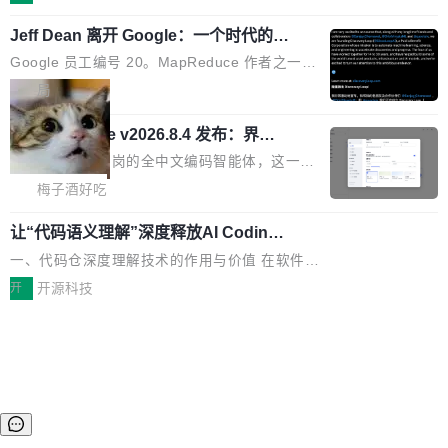
件。 腾讯网平团队在UCL-MPComm中实现了一
应用，企业在规模化落地过程中，对安全性、可控性和代码质量提
各领域的应用成果，覆盖技术底座、行业赋能、
个独立于业务线程的全局通信引擎（Engine），
出了更高要求。 首先是数据安全与合规要求。对于大多数普通研发
Jeff Dean 离开 Google：一个时代的结
产品应用、支撑保障、专题等五大方向。深信服
并实...
束，一个实验室的开始
场景，公有云模型能够满足快速试用和效率提升的需求。但对于金
AI算力网关（AI创新平台）成功入选！ 随着各行
Google 员工编号 20。MapReduce 作者之一。
融、能源、医疗等对数据安全要求较...
各业的Agent走向规模化建设，算力构成形态逐
Bigtable 作者之一。TensorFlow 的作者之一。
局
渐丰富，用户关注的重点也在发生变化：不只是
Gemini 的架构师。Google 首席科学家。 Jeff D
让AI用起来，还要进一步看清混合算力时代下，
🔥 SolonCode v2026.8.4 发布：界面
ean 在 Google 工作了 27 年后，宣布离职。 他
字体可调、22 种语言、记忆搜索增强
Token花在哪里、算力是否被充分利用，以及持
不是一个人走。一同离开的还有 Sanjay Ghema
打开终端就能上岗的全中文编码智能体，这一轮
续增长的AI成本该如何优化。 深信服AI算力网关
wat（Google 员工编号 23，Jeff Dean 二十多
把「看得清、用母语、记得住」三件事一次补
梅子酒好吃
正是围绕这些实际问题，从Token治理和成本治
年的编程搭档，MapReduce 和 Bigtable 的共同
齐。 SolonCode 是什么 SolonCode 是杭州无
理两个方面，让用户的每一份算力都看得清、管
作者）、Quoc Le（Google 大脑核心成员，Se
让“代码语义理解”深度释放AI Coding
耳科技研发的企业级终端编码智能体——一位全
得住、用得稳、省得下、更安全！ 一、从现在开
价值潜能：华为云码道（CodeArts）
q2Seq 和 DocAI 的共同发明人）以及 Oriol Vin
中文驱动的数字员工，自主理解需求、规划步
一、代码仓深度理解技术的作用与价值 在软件工
始，Token使用一目...
代码仓技术解析
yals（Gemini 联合负责人，AlphaSta...
骤、编写代码。不挑模型、不挑平台，curl 一行
程实践中，代码仓是企业核心知识资产的主要载
开
开源科技
装完即用。 开源地址：Gitee · GitCode · GitHu
体。企业级代码仓库通常包含数十万乃至数百万
b 安装 支持 Java 8+（8~26）、macOS / Linu
个文件，其规模远超单次模型调用可承载的上下
x / Windows / Harmony PC。 # macOS / Linu
文窗口。随着项目规模的持续扩张与代码历史的
x / Harmony PC curl -fsSL https://solon.noea
不断累积，代码仓中的模块关系、接口契约、业
r.org/solon...
务逻辑等关键信息往往分散于数十乃至数百个文
件之中，形成高度复杂的知识关联网络。传统的