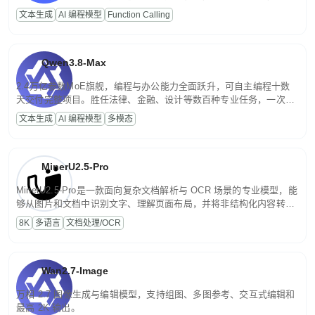
高并发、轻量化任务，适合日常对话、内容创作、基础 RAG、批量
文本生成
AI 编程模型
Function Calling
文案处理等普惠刚需场景。
Qwen3.8-Max
2.4万亿参数MoE旗舰，编程与办公能力全面跃升，可自主编程十数
天交付完整项目。胜任法律、金融、设计等数百种专业任务，一次对
话端到端交付生产级成果。原生视觉理解贯穿规划、执行与验证全流
文本生成
AI 编程模型
多模态
程，支持超长文档与长视频的深度语义解析。长程任务中自主规划与
闭环迭代，持续进化。
MinerU2.5-Pro
MinerU2.5-Pro是一款面向复杂文档解析与 OCR 场景的专业模型，能
够从图片和文档中识别文字、理解页面布局，并将非结构化内容转换
为便于存储、检索和二次处理的结构化结果。
8K
多语言
文档处理/OCR
Wan2.7-Image
万相 2.7 图像生成与编辑模型，支持组图、多图参考、交互式编辑和
最高 2K 输出。