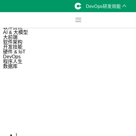
DevOps研发效能
综合
开源资讯
软件资讯
AI & 大模型
大前端
软件架构
开发技能
硬件 & IoT
DevOps
程序人生
数据库
1