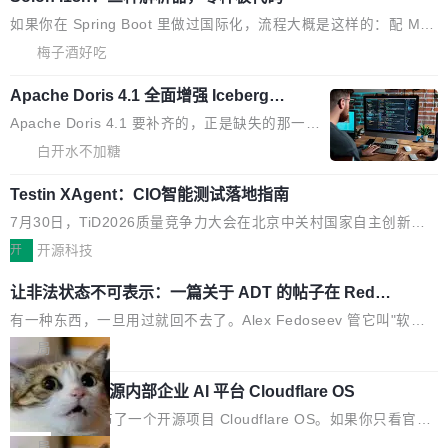
展开启新的篇章。
滞，过去三个月内没有任何条目完成更新，用户
如果你在 Spring Boot 里做过国际化，流程大概是这样的：配 Mes
提交的编辑请求也长期处于待处理状态。 Groki
sageSource 的 Bean、写 ReloadableResourceBundleMessage
梅子酒好吃
pedia 于去年底上线，定位为由人工智能生成内
Source、声明 LocaleResolver、注册 LocaleChangeIntercepto
容的百科平台，被马斯克视为传统众包百科网站
Apache Doris 4.1 全面增强 Iceberg：
r…五六步之后才能看到第一行翻译文本。 Solon 换了个方式。整
支持 UPDATE、MERGE INTO 与 Iceb
维基百科的替代方案。Lawfare 调查发现，无论
个 i18n 模块围绕三个解析器、一个注解、一个工具类展开——没
Apache Doris 4.1 要补齐的，正是缺失的那一
erg V3
热门页面还是低关注度页面，均未出现近期更
有 XML、没有拦截器注册、没有样板配置。 资源文件的约定 把文
半。在已有查询能力的基础上，Doris 进一步支
白开水不加糖
新，相关问题并非局限于特定领域，而是在不同
件放到 resources/i18n/ 下： resources/i18n/messages.properti
持了 UPDATE、DELETE、MERGE INTO 等数
主题和访问量页面中普遍存在。 调查人员最初认
es ...
Testin XAgent：CIO智能测试落地指南
据修改操作、完整的表结构管理与分区演进，以
为，Grokipedia可能只是限...
及 rewrite_data_files、expire_snapshots 等日
7月30日，TiD2026质量竞争力大会在北京中关村国家自主创新示
常维护操作，并完整支持 Iceberg V3 格式。
范区会议中心开幕。本届大会由中关村智联软件服务业质量创新联
开
开源科技
盟主办，以“智构可信·质创未来——AI原生时代的质量新范式”为主
让非法状态不可表示：一篇关于 ADT 的帖子在 Reddit
题，直面AI从实验室走向规模化产业落地的核心质量命题。会上，
火了
《2026智能研发生产力工具选型手册》发布，Testin云测的Testin
有一种东西，一旦用过就回不去了。Alex Fedoseev 管它叫"软件
XAgent智能测试系统入选AI测试领域代表产品。对CIO而言，这提
设计的基石"。 他说的东西不新鲜——代数数据类型（ADT），尤
局
示了一个转变：AI测试正在从效率工具升级为企业的质量基础设
其是和类型（sum type）。但他说清楚了一件事：这不是类型系统
Cloudflare 开源内部企业 AI 平台 Cloudflare OS
施。 CIO面对的新现实 过去两年，CIO们的焦虑清单上多了两项：
的学术体操，是日常编码的思维方式。 文章从一个简单的例子切
一是如何让大模型和智能体应用安全地从PoC走向生产，二是如何
入。一个网站的深色主题设置，如果用布尔值 + 可空字段来表示
Cloudflare 发布了一个开源项目 Cloudflare OS。如果你只看官方
让测试团队跟得上AI应用...
——boolean 表示是否可切换，nullable 的默认模式、浅色方案、
博客，你会觉得这是又一个"AI 知识库 + 聊天机器人"——每个大厂
局