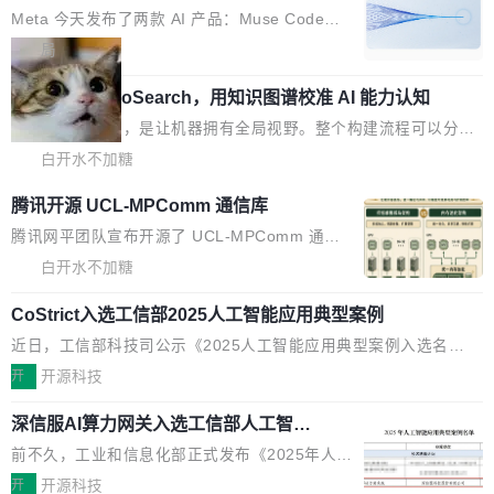
e” 和 Muse Spark 1.2 模型
金额高达158.3亿美元，这一单项投入已经逼近
Meta 今天发布了两款 AI 产品：Muse Code，
微软同期总资本开支的四成。 与亚马逊、Alpha
一个在终端里运行的编程 agent；Muse Spark
局
bet、微软以及 Meta 等传统科技巨头相比，Spa
1.2，驱动这个 agent 的新模型。一句话概括：
ceXAI的资金消耗速度尤为引人瞩目。然而，支
美团开源 LoHoSearch，用知识图谱校准 AI 能力认知
你可以用 curl -fsSL https://dev.meta.ai/install.
撑庞大支出的资金来源却呈现出截然不同的面
sh | bash 安装一个能在大项目里自动规划、写
机器出题的前提，是让机器拥有全局视野。整个构建流程可以分为
貌。数据显示，微软和 Meta 主要依托充沛的经
代码、验证结果的 AI 终端工具。 据介绍，Muse
四个环节：建图 → 控制难度 → 质量把关 → 数据概览。
白开水不加糖
营现金流来覆盖资本开支，其资本支出覆盖率分
Code 是 Meta 的编程 agent 产品。它和市场上
别达到155% 和106%;而SpaceXAI的经营现金
腾讯开源 UCL-MPComm 通信库
已有的终端编程 agent 在设计理念上有几个明显
流仅能覆盖资本开支的12...
的差异点。 异步后台 agent：Muse Code 有一
腾讯网平团队宣布开源了 UCL-MPComm 通信
个主 agent 循环，外加一组后台 agent。这些后
库，并将作为transport接入Mooncake TENT。
白开水不加糖
台 agent...
该通信库针对AI Memory池化场景的数据传输需
CoStrict入选工信部2025人工智能应用典型案例
求进行了深度优化，能够实现数据中心内大规模
计算节点间多种内存类型的高性能通信。 UCL-
近日，工信部科技司公示《2025人工智能应用典型案例入选名
MPComm将作为一种传输引擎接入Mooncake T
单》，深信服“面向企业研发场景的开源 AI 编程平台 CoStrict 应
开
开源科技
ENT，实现零拷贝传输性能提升30%、非零拷贝
用”凭借卓越的技术创新与落地成效成功入选。 全链路私有化部
传输性能最高提升5倍。UCL-MPComm底层基
深信服AI算力网关入选工信部人工智能
署，助力企业AI研发安全落地 当前，越来越多企业已经开始引入 AI
应用典型案例！
于自研UCL-Engine通信引擎，后续腾讯网平将
Coding 工具，通过调用公有云模型或企业内部部署模型提升研发
前不久，工业和信息化部正式发布《2025年人工
持续开源更多基于UCL-Engine的高性能通信组
效率。但随着 AI Coding 从个人辅助工具逐步走向团队级、组织级
智能应用典型案例名单》，集中展示人工智能在
开
开源科技