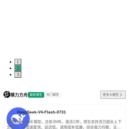
1
2
3
模力方舟
最新模型
热门模型
更多大模型
DeepSeek-V4-Flash-0731
高效轻量化MoE模型，总参284B，激活13B，原生支持百万超长上下
文能力。推理速度快、延迟低、调用成本低廉，综合能力均衡，主打