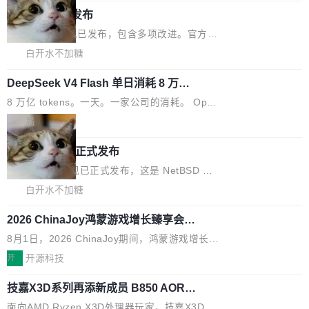
生成与复杂版式组织； 更稳定的图...
untu 用户在用，那用 snap 打包就没什么可纠结
FFmpeg 9.0 发布
创始人的角色「太累了」。几天后，The Inform
的。 从 deb 到 snap 的迁移路径 hwctl 是 rust-
ation 就曝出她将重回 OpenAI，负责递归自我
FFmpeg 9.0 现已发布，包含多项改进。官方更
hwlib 硬件 API 库的一部分，命令行工具负责查
改进方向的研究。她是 Thinking Machines 过
新日志列出的 9.0 版本主要更新内容如下： 扩
白开水不加糖
询 Ubuntu 的硬件认证数据库。...
去一年内第四个离开的联合创始人。 这家由前
展 AMF 色彩转换器 (vf_vpp_amf) 的 HDR 功能
OpenAI CTO Mira Murati 创立的公司，连创始
DeepSeek V4 Flash 单日消耗 8 万亿 t
MP4 muxer 中支持 LCEVC 音轨复用 Playdate
okens 登顶热搜
团队都留不住。 但 Thinking Machines 不是唯
视频编码器和多路复用器 添加 v360_vulkan filt
8 万亿 tokens。一天。一家公司的消耗。 Open
一在人才争夺战中失血的公司。六月，Google
er HE-AAC 960 解码 (DAB+) transpose_cuda
Code 在 X 上发帖：「DeepSeek Flash did 8T
局
连失两员大将：Noam Shazeer 去了 Op...
filter 添加 AMF Frame Rate Converter (vf_frc
tokens on August 1st. 5T of free usage + 3T
_amf) filter SMPTE 2094-50 元数据支持和直
NetBSD 11.0 正式发布
on OpenCode Go.」79.8 万次浏览，连带着 #
通 ProRes RAW VideoToolbox 硬件加速器 AP
DeepSeek一天消耗了8万亿# 上了微博热搜——
NetBSD 11.0 现已正式发布，这是 NetBSD 操
V ...
注意这是 OpenCode 一家的消耗。 OpenCode
作系统的第十八个主要版本。 自 NetBSD 10.1
白开水不加糖
是 Anomaly 出品的 AI 编程工具，套餐 10 美元/
以来的变化 更新亮点： 新增对 RISC-V 处理器
月。用户交了 10 美元，就能用 DeepSeek Flas
2026 ChinaJoy鸿蒙游戏增长臻享会举
架构的支持。NetBSD 11.0 是首个支持 64 位 R
办，鲸鸿动能系统呈现游戏行业解决方
h 随便写代码，按网友说法：「怎么使劲用也用
ISC-V 平台的稳定版本，涵盖一系列基于 StarFi
8月1日，2026 ChinaJoy期间，鸿蒙游戏增长臻
案
不完。」5T 来自免费额度，3T 来自 Go...
ve JH71XX 的设备，例如 VisionFive 2、PINE
享会在上海举办。鸿蒙生态的全场景智慧营销平
开
开源科技
64 STAR64，以及 QEMU。 增强了对 POSIX.1
台鲸鸿动能协同华为游戏中心，面向游戏行业开
-2024 和 C23 编程接口标准的兼容性。 compat
技嘉X3D系列再添新成员 B850 AORU
发者及生态伙伴，系统呈现了平台在游戏领域的
S ELITE X3D主板强化性能体验
_linux(8) 增强了对 Linux 系统调用的支持，包
完整能力版图——从IAP高价值用户的全周期经
面向AMD Ryzen X3D处理器玩家，技嘉X3D系