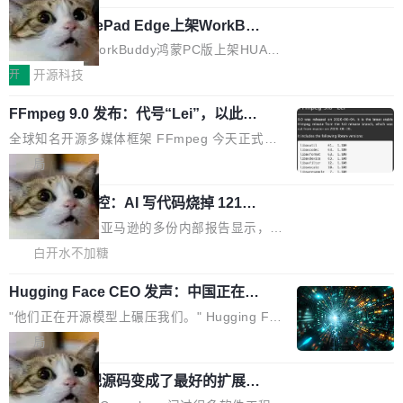
码，而 AI Agent 不需要容器，它们需要的是 Iso
状把 OpenAI 描述成一个系统性地从前东家挖
late。」 容器为什么不合适 容器的问题在于启动
HUAWEI MatePad Edge上架WorkBu
人、套取机密信息的对手。 OpenAI 没发律师
ddy鸿蒙PC版，说话就能干活的AI办公
和销毁都太重了。一个 Agent 要执行的任务可能
函，也没选择庭外沉默。它在官网贴了一篇博
全能AI工作台WorkBuddy鸿蒙PC版上架HUAWE
搭子
只需要几毫秒的 CPU 时间，但容器从冷启动到
文，标题只有六个字：Apple is getting this wro
I MatePad Edge应用市场，直接下载即可使
开
开源科技
就绪要花数秒。如果未来有十...
ng。 然后，它把邮件往来和 iMessage 聊天记
用，与鸿蒙电脑上的体验一致。值得一提的是，
录全贴了出来。 他发错人了 苹果外部律师 Gabr
FFmpeg 9.0 发布：代号“Lei”，以此纪
这是目前市面上唯一支持平板接入WorkBuddy P
念中国开发者雷霄骅
iel Gross 来自 Weil 律所，2 月 23 日下午 5:53
C版的产品，搭载“人机双写”重磅功能——你写
全球知名开源多媒体框架 FFmpeg 今天正式发
给 OpenAI 总法律顾问 Che Chang 发了封邮
你的，AI写AI的，同屏协作互不干扰。一句话让
布了 9.0 版本。这个版本除了带来新一代音视频
局
件，附了一封长信，要求 OpenAI 配合调查前苹
AI帮你干活，现在开启全新体验！ 温馨提示：
处理能力和硬件加速支持之外，还有一个特殊之
果员工带走机密信...
体验WorkBuddy鸿蒙PC版前，请将 HUAWEI M
亚马逊成本失控：AI 写代码烧掉 1215
处：FFmpeg 9.0 的代号是“Lei”。 这个名字，
万元，超预算 860%
atePad Edge 升级至 HarmonyOS 6.1.0.135S
来自中国开发者雷霄骅（Lei Xiaohua）。 对于
外媒近日曝光了亚马逊的多份内部报告显示，AI
P9 patch03及以上版本。 *升级路径：设置 > 搜
很多中国音视频开发者而言，这个名字并不陌
导致公司在多个项目上超支。《金融时报》报道
白开水不加糖
索“软件更新” > 检查更新，即可搜索新版本，下
生。十年前，他通过大量中文技术文章、源码分
称，仅一个项目的成本超支就高达 180 万美元
载安装完成升级即可。 没有...
析和开源示例，让一代开发者第一次真正理解 F
Hugging Face CEO 发声：中国正在开
（约合人民币 1215 万元）。 具体来说，一名工
源模型上碾压我们
Fmpeg，也成为很多人进入音视频开发领域的
程师借助 Anthropic 旗下 Claude Sonnet 模型
"他们正在开源模型上碾压我们。" Hugging Fac
“启蒙老师”。 而今年，恰好是雷霄骅离世十周
编写程序，目标是完成电商平台作者信息与商品
e CEO Clément Delangue 在 CNBC 的采访里
局
年。FFmpeg 社区最终选择用一个大版本的名
列表的数据匹配 —— 一项常规的数据处理任
没有拐弯抹角。他说中国正在赢得 AI 竞赛，而
字，留下了这份纪念。 雷霄骅曾是中国传媒大学
务，最终却产生了 180 万美元的账单，实际支出
当 AI agent 把源码变成了最好的扩展系
且按目前的速度，中国 AI 工具预计在今年底或
数字电视技术方向的博士生，长期从事视频、音
统，开发者工具必须开源
超出原定预算 860%。 更令人意外的是，该项目