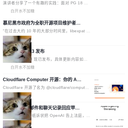
境、兼容场景、一键直出”。 Hy ASR 3.0 previe
问、下溢和溢出。（DiD） 修复了加载和解析内
演讲者分享了一个有趣的实践：面对 PG 18 已
w 不要求标准普通话，方言识别覆盖粤语、吴语
容提供的字体时出现的几个问题 为避免音频加
发布的 Release Notes，他利用 AI 工具（如 Co
白开水不加糖
等 10 大方言片区和 20 余个二级小片区。在开
载、处理和播放过程中可能出现的一系列错误，
pilot）对数千条 commit 日志进行自动分析，先
源评测集中，Hy ASR 3.0 preview 在多语种的
慕尼黑市政府为全职开源项目维护者提
对音频采样频率设定了下限 采样率低于 8kHz
让模型总结出三十余条潜在特性，再逐条要求生
WER（...
供资助
（通常被认为是 "telephone"/"walkie-talkie" 音
成详细解释和代码校验，最终筛选出对用户体感
"在过去大约 10 年的大部分时间里，libexpat 的
质的最低采样率）的音频格式将被拒绝 修复了 C
最强的若干项。对于尚未正式发版的 PG 19，则
维护工作一直与我的日常工作、家务、社交生活
局
SS 圆角虚线样式中可能存在的问题 如果表单中
通过拉取过去一年内（从 PG 18 Beta1 时间点
和休闲娱乐竞争时间。" 这是 libexpat 维护者 S
的图像元素不在同一个子树中，则它们将不再关
Firefox 153.0.3 发布
至今）的所有 commit，同样交由 AI 分析提炼。
ebastian Pipping 写在博客里的话。8 月 4 日，
联 加...
经过人工复核，准确度令人满意。这一方法也为
他宣布了一个新消息：从 2026 年 8 月 1 日起，
Firefox 153.0.3 现已发布，具体更新内容如
社区爱好者提供了高效跟踪新版本的思路。
他可以全职维护 libexpat 了，最长 6 个月。发
下： New Smart Window 包含多项增强功能：
白开水不加糖
工资的是慕尼黑市政府。 libexpat 是一个 C99
<ul> <li>现在建议列表会显示更多结果，方便用
编写的流式 XML 解析器，MIT 许可证。和 libx
Cloudflare Computer 开源：你的 Age
户查找历史记录和切换到已打开的标签页。（<a
nt 需要一台电脑，而不是一个容器
ml2 一样，它是世界上使用最广泛的 XML 解析
href="https://bugzilla.mozilla.org/show_bug.c
Cloudflare 开源了名为 @cloudflare/computer
库之一。你的操作系统、浏览器、无数的基础设
gi?id=2019042">Bug&nbsp;2019042</a>）</l
的 npm 包。项目的核心论点是：容器不适合 Ag
局
施软件，很可能都在用它。而过去十年，维护它
i> <li>现在，助手可以直接使用 Exa 的网络搜索
ent 计算。真正适合的，是 Isolate。 Cloudflare
的人一直在用业余...
结果回答问题，而无需将问题转交给搜索引擎。
OpenAI 公开邮件和聊天记录回应苹果
工程师在这件事上没什么可谦虚的——他们用 W
诉讼，称“Apple is getting this wron
（<a href="https://bugzilla.mozilla.org/show_
orkers 跑了十年 Isolate。用 CEO Matthew Pri
上个月，苹果一纸诉状把 OpenAI 告上法庭，指
g”
bug.cgi?id=204...
nce 的话说：「我们一生都在用 Isolate 运行代
控其挖角苹果前员工并窃取商业秘密。苹果的诉
局