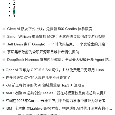
2
3
4
5
Gitee AI 队友正式上线，免费领 500 Credits 体验额度
Simon Willison 重新拥抱 MCP：无状态协议如何改变游戏规则
Jeff Dean 离开 Google：一个时代的结束，一个实验室的开始
慕尼黑市政府为全职开源项目维护者提供资助
DeepSeek Harness 宣布内测邀请，全网最大规模开源 Agent 路演现场诞生
OpenAI 宣布为 GPT-5.6 Sol 调优，并让免费用户无限用 Luna
许多顶级实验室的人现在几乎不读论文了
xAI 前工程师评现代 AI 领域最重要 Top3 开源项目
AMD 收购 AI 芯片创企 Taalas，旨在将模型权重刻进芯片以提升推理性能
红帽在2026年Gartner云原生应用平台魔力象限中被评为领导者
IBM与红帽扩展Lightwell服务方案，构建适配AI时代开源生态的可信基础设施