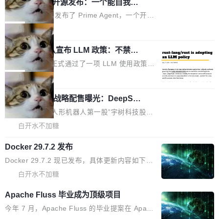
（OHDD：OpenHarmony Hardware Develope
Prime Agent 开源发布：一个能自我改
障无法工作。Pages、Copilot code review、C
进的编程 Agent，ARC-AGI 3 超越人类
r Day）将在杭州启航。活动面向智能硬件产业
opilot coding agent 全部受影响。从检测到完全
Prime Intellect 发布了 Prime Agent，一个开源
专家基线
链企业和开发者，邀请行业专家与资深技术顾
恢复，大约 12 小时。 这是 2026 年 8 月的第六
的编程 Agent Harness，核心设计围绕两个抽
局
问，围绕开源鸿蒙技术能力、设备适配、芯片适
起事故，其中四起与 AI/Copilot 服务相关。 Git
象：Recursive Language Model（RLM）和 C
配、功耗与稳定性调优、兼容性测评及统一互联
Hub 员工 kdaigle 在 HN 讨论中贴出了一组数
Rust 项目团队宣布 LLM 政策：不禁
ontinual Harness。在 ARC-AGI 3 基准测试
等内容展开系统讲解和实战交流，帮助企业进一
止，但你要承认哪些代码不是你写的
据：2025 年全年 10 亿次 commit。现在，每周
上，Prime Agent + Opus 5 的组合达到了 95.
Rust 语言项目正式通过了一项 LLM 使用政策，
步了解开源鸿蒙在智能...
2.75 亿次，全年预计 140 亿次。GitHub...
5% RHAE Best@1，超过了 ARC 报告的人类专
覆盖 rust-lang/rust 单一仓库的代码贡献。这不
局
家基线 95.4%。 不是又一个 coding agent 包装
是项目级别的官方立场，目前由五个团队采纳，
器 Prime Agent 的架构和市面上大多数 coding
宇树科技 IPO 战略配售曝光：DeepSe
但它可能是主流开源项目中关于 AI 辅助贡献最
ek 获配 93.3 万股，锁定 36 个月
agent 有本质区别。大多数 agent harness 的设
细致的一份规则。 政策的核心只有一句话：LLM
8月6日晚间，“人形机器人第一股”宇树科技股份
计是基于早期模型的能力—...
可以用来分析、提炼、审阅、建议，但不能用来
有限公司披露IPO发行价格及战略配售结果，杭
白开水不加糖
创作。 具体来说，LLM 生成的代码可以提交，
州深度求索人工智能基础技术研究有限公司（De
但必须满足五个条件：预先安排、非关键、高质
Docker 29.7.2 发布
epSeek）获配93.3399万股，按150.8元/股发行
量、充分测试、充分审查，并且必须披露。LLM
价格计算，认购金额约1.41亿元，股份锁定期为
Docker 29.7.2 现已发布，具体更新内容如下：
不得生成涉及安全性的关键变更，除非作者本身
36个月。 公告显示，本次宇树科技战略配售对
Bug fixes and enhancements 修复多次传递同
白开水不加糖
就是领域专家。即使如此，政策也"强烈不建
象主要包括长期投资机构、与公司业务具有战略
一环境变量时，docker service create和docker
议"这么做。 对于不披露的情况，审核者可以直
Apache Fluss 毕业成为顶级项目
合作关系或长期合作愿景的大型企业、科创板保
service update会发生 panic 的问题。docker/cl
接关闭 PR，无需解释。 政策作者 Jynn Ne...
荐人跟投子公司，以及公司高级管理人员和核心
i#7145 修复了 Docker Engine 29.7.0 中引入的
今年 7 月，Apache Fluss 的毕业提案在 Apach
员工参与设立的专项资产管理计划。其中，Dee