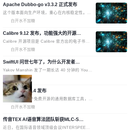
（圈/秒），声音来自真实竹知了录音的 1.72 秒
Apache Dubbo-go v3.3.2 正式发布
用东软飞标医学影像标注平台，同样的工作缩短
采样，无缝循环。音频解码失败时，还有一套合
至4小时，效率提升30倍。 这组数字背后，改变
这个版本面向生产环境，重心在内核稳定性。我
成兜底——锯齿波振荡器模拟脉冲，并联带通共
的不只是速度，而是把医学影像转化为AI能力的
们彻底收敛了旧配置体系，扩展了 Triple 协议与
白开水不加糖
振峰模拟竹膜和筒腔共鸣。 技术细节上，物理引
路径真正打通了。 大型医院积累的影像数据规模
泛化调用能力，加强了应用级元数据和服务治
擎是绳系质点模型：重力、弹性绳（只拉不
庞大，但不能直接用于训练模型。器官、病灶和
Calibre 9.12 发布，功能强大的开源电
理，同时集中修了并发安全、资源泄漏和热路径
推）、空气阻力，1/240 秒定步长积...
子书工具
组织边界，必须由专业医生逐层识别、标记和校
性能问题。
Calibre 开源项目是 Calibre 官方出的电子书管
正，才能成为机器能理解的高质量数据。医学影
理工具。它可以查看，转换，编辑和分类所有主
白开水不加糖
像AI落地最昂贵的环节，不是算法，是专业医生
流格式的电子书。Calibre 是个跨平台软件，可
的时间。 张医生是某三甲医院放射科副主任医
SwiftUI 问世七年了，为什么开发者还
以在 Linux、Windows 和 macOS 上运行。 Cal
师，牵头一项腹部肌肉影像课题。他需要在数百
在骂它？
ibre 9.12 现已正式发布，此次更新内容如下：
Yakov Manshin 发了一期长达 40 分钟的 YouT
张CT影像上完成像素级精细分割，让系统"...
新功能 macOS：在 Connect/Share 按钮中添加
ube 视频，标题是"SwiftUI 七年后：一个平庸的
局
通过 AirDop 共享书籍的功能 Content server：
故事"。视频核心观点很简单：SwiftUI 发布七年
支持可向服务器后端添加新端点的插件 Edit boo
DBeaver 26.1.4 发布
了，仍然像一个永久公测版。 Manshin 从数据
k：Compress images：添加将 GIF 图像转换为
流、布局系统、API 稳定性、性能、跨平台五个
DBeaver 是一个免费开源的通用数据库工具，适
JPEG/WebP 的选项 ToC Editor：添加一个按
维度逐一批判了 SwiftUI。最让人印象深刻的一
用于开发人员和数据库管理员。DBeaver 26.1.4
白开水不加糖
钮，用于对目录中的条目进...
个论据是：苹果官方的 SwiftUI 教程项目 Land
现已发布，具体更新内容包括： AI 助手： <ul st
marks，用最新 Xcode 在最新 macOS 上构建
传音TEX AI语音算法团队斩获MLC-SL
yle="margin-left:0; margin-right:0"> <li><span
M 2026国际挑战赛Task 1亚军
运行，出来的效果是坏的——侧边栏按钮大小不
style="color:#000000">现在可以通过键盘访问
近日，在国际语音领域顶级会议INTERSPEECH