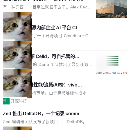
的帖子在 Reddit 火了
式”为主题，直面AI从实验室走向规模化产业落地
有一种东西，一旦用过就回不去了。Alex Fedos
的核心质量命题。会上，《2026智能研发生产力
eev 管它叫"软件设计的基石"。 他说的东西不新
局
工具选型手册》发布，Testin云测的Testin XAge
鲜——代数数据类型（ADT），尤其是和类型
nt智能测试系统入选AI测试领域代表产品。对CI
Cloudflare 开源内部企业 AI 平台 Clou
（sum type）。但他说清楚了一件事：这不是类
dflare OS
O而言，这提示了一个转变：AI测试正在从效率
型系统的学术体操，是日常编码的思维方式。 文
Cloudflare 发布了一个开源项目 Cloudflare O
工具升级为企业的质量基础设施。 CIO面对的新
章从一个简单的例子切入。一个网站的深色主题
S。如果你只看官方博客，你会觉得这是又一
局
现实 过去两年，CIO们的焦虑清单上多了两项：
设置，如果用布尔值 + 可空字段来表示——bool
个"AI 知识库 + 聊天机器人"——每个大厂都在
一是如何让大模型和智能体应用安全地从PoC走
ean 表示是否可切换，nullable 的默认模式、浅
Deno 团队开源 Celld，可自托管的分
做，没什么新鲜的。 但 Kenton Varda 在 Twitte
向生产，二是如何让测试团队跟得上AI应用...
布式 Durable Objects
色方案、深色方案——会产生大量无意义的组
r 上把事情说清楚了： 今天我们发布了 Cloudfla
Ryan Dahl 领导的 Deno 团队推出了最新开源项
合。方案缺了、配置冲突了、全 null 了。要知道
re OS，一个带连接器的聊天机器人，跟其他所
目 Celld，一个能在自己机器上运行 Cloudflare
局
哪些组合有效，作者说，你得靠"文档、校验、或
有科技公司做的一样。只不过，实际上它不一
Workers 和 Durable Objects 的守护进程。 设
者部落知识"。 换个写法。Rust 的 enum，两个
鲁大师7月新机性能/流畅/AI榜：vivo夺
样。这是 Sandstorm.io 的重制版，我十年前的
计思路很直接：每个对象是一个独立的 SQLite
变体：Switchable...
性能、流畅双第一，三星Galaxy Z系列
那个创业公司。不同的是，这次它构建在 Cloudf
数据库，按名称寻址，复制到你自己的 S3 兼容
2026年7月的手机市场，由于存储等硬件成本暴
新折叠缺席
lare Workers 上——我花了九年时间搭建的平台
存储库里。节点之间只通过这个存储库协调——
增，手机厂商的日子也不好过啊，新机速度明显
开
开源科技
——并且深度集成了 AI。这基本上是我十年秘密
没有控制平面，没有共识协议。每个对象自带一
放缓，因此硝烟味淡了许多。新机参数规格除开
计划的顶峰。 十年前，Ken...
Zed 推出 DeltaDB，一个记录 commit
个小型数据库，应用天然按分片构建，单个数据
高价的三星折叠（三星Galaxy Z Fold8 Ultra / Z
之间所有操作的版本控制系统
库的竞争和爆炸半径问题在设计层面就被消除
Fold8 / Z Flip8）外，其余要么是中低端机器，
Zed 编辑器团队发布了新项目——DeltaDB，一
了。 闲置的 cell 会休眠到几乎不占资源。当 cel
例如iQOO Z11i、REDMI Note 17、REDMI No
个在 git commit 之间记录每一次编辑操作的版
局