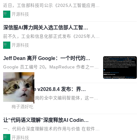
典型案例
计算节点间多种内存类型的高性能通信。 UCL-
近日，工信部科技司公示《2025人工智能应用典
MPComm将作为一种传输引擎接入Mooncake T
型案例入选名单》，深信服“面向企业研发场景的
开
开源科技
ENT，实现零拷贝传输性能提升30%、非零拷贝
开源 AI 编程平台 CoStrict 应用”凭借卓越的技术
传输性能最高提升5倍。UCL-MPComm底层基
深信服AI算力网关入选工信部人工智能
创新与落地成效成功入选。 全链路私有化部署，
应用典型案例！
于自研UCL-Engine通信引擎，后续腾讯网平将
助力企业AI研发安全落地 当前，越来越多企业已
前不久，工业和信息化部正式发布《2025年人工
持续开源更多基于UCL-Engine的高性能通信组
经开始引入 AI Coding 工具，通过调用公有云模
智能应用典型案例名单》，集中展示人工智能在
开
开源科技
件。 腾讯网平团队在UCL-MPComm中实现了一
型或企业内部部署模型提升研发效率。但随着 AI
各领域的应用成果，覆盖技术底座、行业赋能、
个独立于业务线程的全局通信引擎（Engine），
Jeff Dean 离开 Google：一个时代的结
Coding 从个人辅助工具逐步走向团队级、组织
产品应用、支撑保障、专题等五大方向。深信服
并实...
束，一个实验室的开始
级应用，企业在规模化落地过程中，对安全性、
AI算力网关（AI创新平台）成功入选！ 随着各行
Google 员工编号 20。MapReduce 作者之一。
可控性和代码质量提出了更高要求。 首先是数据
各业的Agent走向规模化建设，算力构成形态逐
Bigtable 作者之一。TensorFlow 的作者之一。
局
安全与合规要求。对于大多数普通研发场景，公
渐丰富，用户关注的重点也在发生变化：不只是
Gemini 的架构师。Google 首席科学家。 Jeff D
有云模型能够满足快速试用和效率提升的需求。
🔥 SolonCode v2026.8.4 发布：界面
让AI用起来，还要进一步看清混合算力时代下，
ean 在 Google 工作了 27 年后，宣布离职。 他
但对于金融、能源、医疗等对数据安全要求较...
字体可调、22 种语言、记忆搜索增强
Token花在哪里、算力是否被充分利用，以及持
不是一个人走。一同离开的还有 Sanjay Ghema
打开终端就能上岗的全中文编码智能体，这一轮
续增长的AI成本该如何优化。 深信服AI算力网关
wat（Google 员工编号 23，Jeff Dean 二十多
把「看得清、用母语、记得住」三件事一次补
梅子酒好吃
正是围绕这些实际问题，从Token治理和成本治
年的编程搭档，MapReduce 和 Bigtable 的共同
齐。 SolonCode 是什么 SolonCode 是杭州无
理两个方面，让用户的每一份算力都看得清、管
作者）、Quoc Le（Google 大脑核心成员，Se
让“代码语义理解”深度释放AI Coding
耳科技研发的企业级终端编码智能体——一位全
得住、用得稳、省得下、更安全！ 一、从现在开
价值潜能：华为云码道（CodeArts）
q2Seq 和 DocAI 的共同发明人）以及 Oriol Vin
中文驱动的数字员工，自主理解需求、规划步
一、代码仓深度理解技术的作用与价值 在软件工
始，Token使用一目...
代码仓技术解析
yals（Gemini 联合负责人，AlphaSta...
骤、编写代码。不挑模型、不挑平台，curl 一行
程实践中，代码仓是企业核心知识资产的主要载
开
开源科技