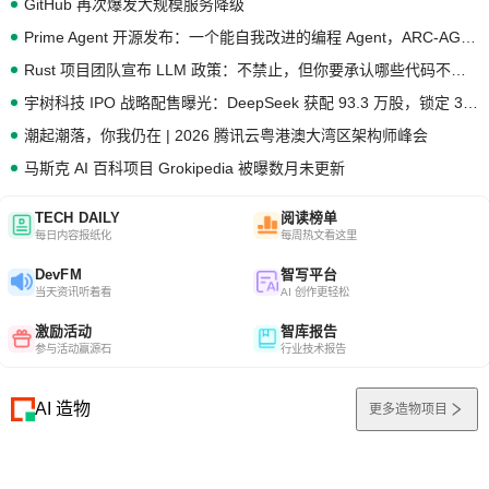
GitHub 再次爆发大规模服务降级
Prime Agent 开源发布：一个能自我改进的编程 Agent，ARC-AGI 3 超越人类专家基线
Rust 项目团队宣布 LLM 政策：不禁止，但你要承认哪些代码不是你写的
宇树科技 IPO 战略配售曝光：DeepSeek 获配 93.3 万股，锁定 36 个月
潮起潮落，你我仍在 | 2026 腾讯云粤港澳大湾区架构师峰会
马斯克 AI 百科项目 Grokipedia 被曝数月未更新
TECH DAILY
阅读榜单
每日内容报纸化
每周热文看这里
DevFM
智写平台
当天资讯听着看
AI 创作更轻松
激励活动
智库报告
参与活动赢源石
行业技术报告
AI 造物
更多造物项目