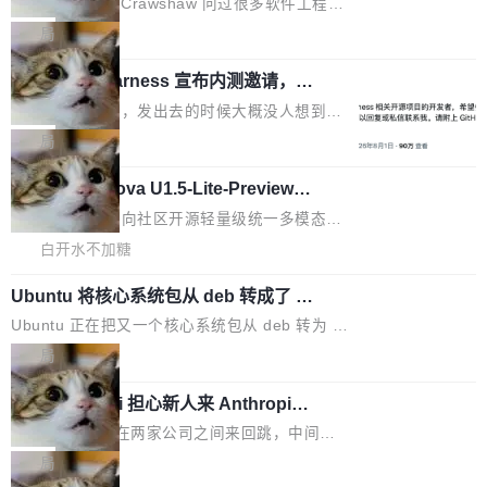
2027 年就能追上美国前沿实验室的水平。 Dela
五年前，David Crawshaw 问过很多软件工程师
频技...
最终并未成功落地，而高额算力消耗持续运行长
ngue 把原因归结为一件事：开放协作。中国的
一个问题：你写过什么给自己用的程序？答案几
局
达 5 个月，公司直到财务对账时才察觉异常。这
AI 开发者在一个共享和协作的生态里加速迭代，
乎都是没有。工程师们整天用别人写的程序写程
意味着一个无人看管的 AI 程序，在近半年时间
而美国模型厂商在"闭门造车"。他的原话是 "buil
DeepSeek Harness 宣布内测邀请，全
序给别人用。偶尔有人自己写个博客系统、智能
里日夜不停地"烧钱"。 复盘显示，...
网最大规模开源 Agent 路演现场诞生
ding in silos"——各自为战，互不通气。 这个判
家居控制、家庭实验室，都算稀奇事。 Crawsh
一条内测招募帖，发出去的时候大概没人想到它
断从他嘴里说出来分量不同。Hugging Face 是
aw 是 Shelley 的作者，一个开源 AI coding age
会变成一场开源 Agent 生态的路演。 8月1日，
局
全球最大的开源 AI 平台，上面跑着上百万个模
nt。他最近在博客上写了一篇文章，核心论点很
DeepSeek Harness 团队负责人崔添翼（tiany
型。谁在开源赛道上领先，...
简单：开发者工具必须开源。 理由不是传统的自
商汤 SenseNova U1.5-Lite-Preview
i）在 X 上发帖： 「如果你是 Agent Harness 相
开源
由软件情怀，而是一个跟 AI agent 直接相关的
关开源项目的开发者，希望参加 DeepSeek Har
商汤科技宣布面向社区开源轻量级统一多模态模
技术判断。 两行 prompt 就能个性化任何软件 C
ness 的内测，可以回复或私信联系我。请附上
型的预览版本 SenseNova U1.5-Lite-Preview。
白开水不加糖
rawshaw 给出了两个 prompt。 第一个： "下载
GitHub id 以及开源代表作。」 DeepSeek 曾在
公告称，SenseNova U1.5-Lite-Preview并非简
某个软件的源码，在本地构建。修改 agent ...
官方招聘信息中写过一条简洁有力的公式：Mod
Ubuntu 将核心系统包从 deb 转成了 s
单的模型规模升级，而是基于 SenseNova U1
nap
el + Harness = Agent。模型负责理解和推理，
的一次系统性迭代，不仅在同一架构中贯通视觉
Ubuntu 正在把又一个核心系统包从 deb 转为 s
Harness 负责把能力落到真实环境中——调用工
理解、推理、生成与编辑，还仅以 8B-MoT 的轻
nap。这次是 hwctl——一个用来检查 Ubuntu
局
具、读写文件、管理上下文、处理错误、完成闭
量大小，将能力推进到4K、更精细的真实质感、
硬件认证状态的命令行工具。 Canonical 工程师
环。崔添翼招人的标...
更复杂的视觉控制和可持续迭代编辑。 相比 U
Dario Amodei 担心新人来 Anthropic
Alan Griffiths 在邮件列表中说得很直白：「hwc
只为金钱，不为使命
1，U1.5-Lite-Preview 在以下方向上带来了显著
tl 是一个 Ubuntu 专有的包，它和它的依赖项都
顶级 AI 研究员在两家公司之间来回跳，中间只
提升： 原生支持4K图像生成； 更精细的局部纹
是 Ubuntu 专有的，不会用在其他发行版上。」
隔了几天。 Lilian Weng 上周刚宣布因健康原因
局
理、细节与真实世界质感； 更准确的中英文文字
所以 deb 版本的受众实际上为零。既然只有 Ub
离开 Thinking Machines Lab，说自己作为联合