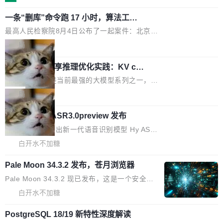
装完即用。 开源地址：Gitee · GitCode · GitHu
体。企业级代码仓库通常包含数十万乃至数百万
b 安装 支持 Java 8+（8~26）、macOS / Linu
一条“删库”命令跑 17 小时，算法工程
个文件，其规模远超单次模型调用可承载的上下
师删光 89TB 数据只为干私活
x / Windows / Harmony PC。 # macOS / Linu
文窗口。随着项目规模的持续扩张与代码历史的
最高人民检察院8月4日公布了一起案件：北京一
x / Harmony PC curl -fsSL https://solon.noea
不断累积，代码仓中的模块关系、接口契约、业
名90后算法工程师王某，为了给自己接的私活腾
局
r.org/solon...
务逻辑等关键信息往往分散于数十乃至数百个文
服务器空间，删光了公司AI游戏部门的全部核心
件之中，形成高度复杂的知识关联网络。传统的
Cloudflare 分享推理优化实践：KV ca
数据。 王某2024年1月入职东城区某科技公司AI
che 量化 + 权重压缩，吞吐量提升 4
代码检索手段（如关键词匹配、目录遍历）仅能
短剧部门，有互联网大厂背景。在公司内部架构
Kimi 和 GLM 是当前最强的大模型系列之一，但
1%，成本降 30%
在语法层面完成文本定位，难以触及代码的语义
调整期间，部门三次通知全员将数据从A集群迁
它们有一个共同的问题：太吃显存了。月之暗面
局
内涵与结构关联，导致开发者使用代码智能体在
移到B集群，王某都回复了"收到"。 他没有迁移
的 Kimi K 系列和智谱的 GLM 都是长上下文、M
理解大规模代码仓时面临显著"代码仓理解"瓶
数据。2024年9月3日下午4点，他使用此前登录
腾讯混元 Hy ASR3.0preview 发布
oE 架构的大模型，好用到让人上瘾，但 GPU 显
颈。 代码仓深度理解服务（以下简称" CodeBas
的账号密码进入A集群，输入了一条被程序员圈
存永远不够用。 Cloudflare 的 Workers AI 团队
腾讯混元正式推出新一代语音识别模型 Hy ASR
e深度理解服务"）是华为云码道（CodeA...
称为"删库跑路"的命令——最高管理员权限、无
一直在跑这些模型的推理。他们在官方博客上发
3.0preview。基于最新一代大语言模型 Hy3 的
白开水不加糖
需确认、强制递归删除。17个小时后，运维人员
了一篇技术文章，详细拆解了三种让大模型在 G
语言理解能力，以及融合了高精度语音识别与深
发现异常并中止进程时，89TB数据已经没了。
PU 上跑得更省、更快的技术手段——KV cache
Pale Moon 34.3.2 发布，苍月浏览器
度语义理解能力，实现了语音识别能力的全面升
删掉的是AI游戏部门的全部开发文件，包括公司
量化、模型权重压缩、以及共享 KV cache 的完
级。 根据介绍，Hy ASR3.0preview 目标在于：
Pale Moon 34.3.2 现已发布，这是一个安全更
自研的多个文生3D和...
整性保护。效果是：吞吐量提升 41%，每 token
让语音识别不再只是听清，而是真正听懂。通过
新和少量网页兼容性修复版本。 Changes/fixe
白开水不加糖
成本降低 30%，精度不变。 FP8 省的不仅是显
先理解你的语境和意图，再把准确的文字直接给
s： 实现了URL.Parse()便捷功能 对浏览器内部
存 KV cache 是推理时最吃显...
到你。从“逐字转写、单点优化”演进为“理解语
PostgreSQL 18/19 新特性深度解读
函数添加了多项边界检查，以避免潜在的越界访