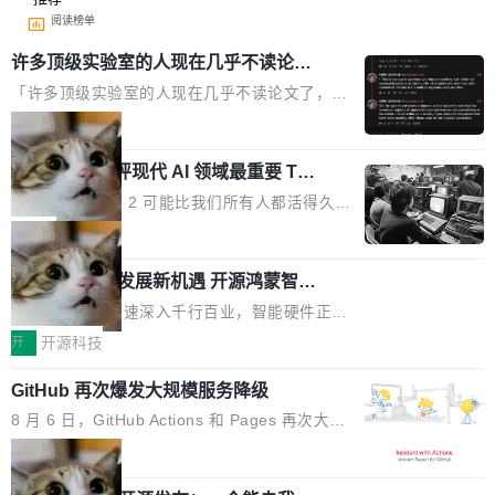
阅读榜单
许多顶级实验室的人现在几乎不读论文
了
「许多顶级实验室的人现在几乎不读论文了，而
且他们认为 ICLR/ICML/NeurIPS 充斥着大量过
局
度宣传和欺诈。」 OpenAI 研究员 Keller Jorda
xAI 前工程师评现代 AI 领域最重要 Top
n 这条推文引发了广泛讨论。他不是在说风凉
3 开源项目
话，他是说出了一个圈内人尽皆知但很少公开捅
Flash Attention 2 可能比我们所有人都活得久。
破的事实。 Jordan 随后补充了一句软化声明：
这句话不是来自某个技术博客，而是出自 Hieu
局
「我不认为这些会议上大部分论文都在过度宣传
Pham 的一条推文。Hieu Pham 是谁？他是 xAI
或造假。问题是，作为读者，如果你筛选出那些
共商智能硬件发展新机遇 开源鸿蒙智能
的早期工程师之一，在 Grok 训练基础设施团队
硬件开发者日杭州站即将举行
看起来最令人兴奋的论文，那它们大部分都是过
工作过。近日他在 X 上发了一条帖子，列出了他
随着万物智联加速深入千行百业，智能硬件正从
度宣传的。」 这才是真正的痛点。不是所有论文
认为现代 AI 领域最重要的三个开源项目。 第一
单点设备迈向智能化、网联化、协同化发展。作
开
开源科技
都有问题，是最吸引眼球的那批论文最有问题。
个名字毫无悬念：Flash Attention 2。 Hieu 的
为面向全场景、跨终端的分布式操作系统，开源
他引用的帖子来自 Mathew Shen，一位 ICLR 2
理由很具体。FA 系列不需要解释，但 FA2 是他
GitHub 再次爆发大规模服务降级
鸿蒙通过统一技术底座和分布式能力，为不同类
026 的读者：「看了篇 ...
认为最重要的一个——复杂度恰到好处，刚好能
型智能设备的开发、连接与互联提供关键支撑，
8 月 6 日，GitHub Actions 和 Pages 再次大规
驱动你去学 CuTe，但还没被那些"邪恶的" Hopp
也为产业链企业探索产品创新与商业增长打开新
模服务降级，Actions 完全不可用超过 5 小时，
局
er++ 优化所淹没，足够容易修改和适配。 更关
的空间。 8月14日，开源鸿蒙智能硬件开发者日
webhook 停发，连自托管 runner 也因调度层故
键的是 FA2 的持久性...