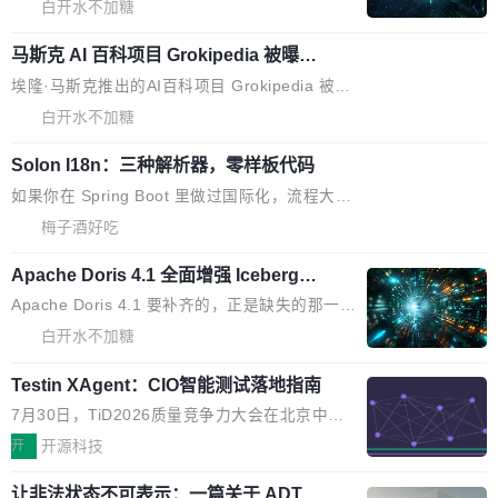
一个回归问题，该问题导致拉取镜像时会拒绝包
e 孵化器项目管理委员会（IPMC）投票中获得
白开水不加糖
pSeek作为与宇树科技具备战略合作关系的企
含绝对 hardlink 目标的镜像（此类镜像由某些镜
全票通过，随后获 Apache 软件基金会董事会批
业，获配股份数量占本次发行数量的2.31%。 除
马斯克 AI 百科项目 Grokipedia 被曝数
像构建工具生成）。moby/moby#53305 修复了
准。今天，Apache 软件基金会正式宣布 Apach
DeepSeek外，腾讯旗下上海启善投资有限公司
月未更新
Docker Engine 29.7.0 中引入的一个回归问
e Fluss 孵化毕业，成为 Apache 顶级项目（TL
埃隆·马斯克推出的AI百科项目 Grokipedia 被曝
获配9...
题，该问题可能导致在旧版 Linux 内核...
P）！这一里程碑不仅标志着 Fluss 迈入新的发
长期停止内容更新，未能实现其作为“AI版维基百
白开水不加糖
展阶段，也将进一步推动流式存储、实时湖仓与
科”替代品的目标。 据 Lawfare 最新调查，自今
AI 数据基础加速融合，为实时数据基础设施的发
Solon I18n：三种解析器，零样板代码
年4月以来，Grokipedia 页面更新功能基本停
展开启新的篇章。
滞，过去三个月内没有任何条目完成更新，用户
如果你在 Spring Boot 里做过国际化，流程大概
提交的编辑请求也长期处于待处理状态。 Groki
是这样的：配 MessageSource 的 Bean、写 R
梅子酒好吃
pedia 于去年底上线，定位为由人工智能生成内
eloadableResourceBundleMessageSource、
容的百科平台，被马斯克视为传统众包百科网站
Apache Doris 4.1 全面增强 Iceberg：
声明 LocaleResolver、注册 LocaleChangeInt
支持 UPDATE、MERGE INTO 与 Iceb
维基百科的替代方案。Lawfare 调查发现，无论
erceptor…五六步之后才能看到第一行翻译文
Apache Doris 4.1 要补齐的，正是缺失的那一
erg V3
热门页面还是低关注度页面，均未出现近期更
本。 Solon 换了个方式。整个 i18n 模块围绕三
半。在已有查询能力的基础上，Doris 进一步支
白开水不加糖
新，相关问题并非局限于特定领域，而是在不同
个解析器、一个注解、一个工具类展开——没有
持了 UPDATE、DELETE、MERGE INTO 等数
主题和访问量页面中普遍存在。 调查人员最初认
XML、没有拦截器注册、没有样板配置。 资源
Testin XAgent：CIO智能测试落地指南
据修改操作、完整的表结构管理与分区演进，以
为，Grokipedia可能只是限...
文件的约定 把文件放到 resources/i18n/ 下： r
及 rewrite_data_files、expire_snapshots 等日
7月30日，TiD2026质量竞争力大会在北京中关
esources/i18n/messages.properties ...
常维护操作，并完整支持 Iceberg V3 格式。
村国家自主创新示范区会议中心开幕。本届大会
开
开源科技
由中关村智联软件服务业质量创新联盟主办，以
让非法状态不可表示：一篇关于 ADT
“智构可信·质创未来——AI原生时代的质量新范