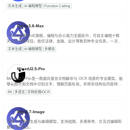
高并发、轻量化任务，适合日常对话、内容创作、基础 RAG、批量
文本生成
AI 编程模型
Function Calling
文案处理等普惠刚需场景。
Qwen3.8-Max
2.4万亿参数MoE旗舰，编程与办公能力全面跃升，可自主编程十数
天交付完整项目。胜任法律、金融、设计等数百种专业任务，一次对
话端到端交付生产级成果。原生视觉理解贯穿规划、执行与验证全流
文本生成
AI 编程模型
多模态
程，支持超长文档与长视频的深度语义解析。长程任务中自主规划与
闭环迭代，持续进化。
MinerU2.5-Pro
MinerU2.5-Pro是一款面向复杂文档解析与 OCR 场景的专业模型，能
够从图片和文档中识别文字、理解页面布局，并将非结构化内容转换
为便于存储、检索和二次处理的结构化结果。
8K
多语言
文档处理/OCR
Wan2.7-Image
万相 2.7 图像生成与编辑模型，支持组图、多图参考、交互式编辑和
最高 2K 输出。