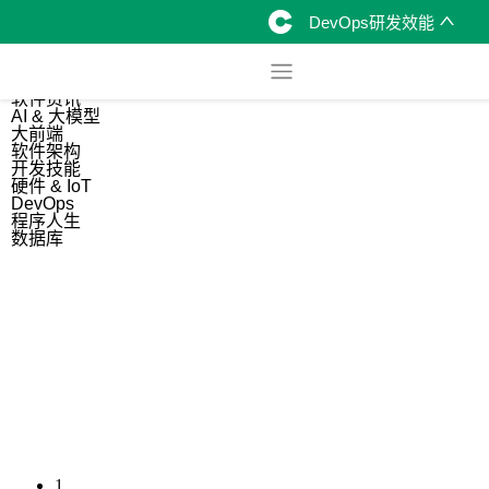
DevOps研发效能
综合
开源资讯
软件资讯
AI & 大模型
大前端
软件架构
开发技能
硬件 & IoT
DevOps
程序人生
数据库
1