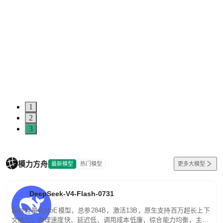
5
0
1
2
3
模力方舟
最新模型
热门模型
更多大模型
DeepSeek-V4-Flash-0731
高效轻量化MoE模型，总参284B，激活13B，原生支持百万超长上下
文能力。推理速度快、延迟低、调用成本低廉，综合能力均衡，主打