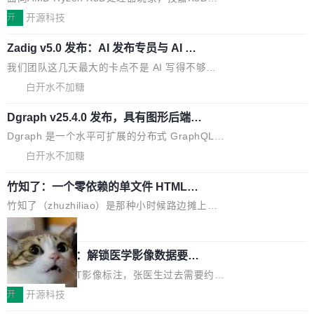
括 epoll（围绕 kqueue 实现）、POSIX 消息队
营、到IAA游戏的“买变一体”正循环、再到联运与
列主板阵容迎来新成员——B850 AORUS ELITE
开
开源科技
列、...
广告协同的全链路经营闭环，以及面向全球市场
X3D。作为面向主流高性能平台打造的全新主板
的出海增长布局。 华为终端云业务商业化销售负
Zadig v5.0 发布：AI 发布专员与 AI 审
产品，B850 AORUS ELITE X3D延续技嘉在X3
查专员上线
责人在开场致辞中表示，游戏开发者的核心诉求
D平台优化上的技术积累，旨在为游戏玩家带来
我们团队这几天最大的卡点不是 AI 写得不够
已不再是“多一个投放渠道”，而是一套能够持续
更稳定、更高效的装机选择。 B850 AORUS ELI
好，是 AI 写得太好了。 好到审查排期从两天的
白开水不加糖
驱动增长的体系。截至目前，搭载HarmonyOS
TE X3D基于AMD AM5平台打造，支持AMD Ry
活儿拖成了五天。PR 一堆起来没人敢合，发布
6的终端设备已突破7000万台，注册开发者数量
zen 9000/8000/7000系列处理器，并针对X3D
Dgraph v25.4.0 发布，具有图形后端的
窗口推了又推。好到合进 main 分支的代码，我
已突破 1100 万。随着鸿蒙生态汇聚越来越多的
原生 GraphQL 数据库
处理器特性进行平台级优化。其搭载X3D鸡血模
们自己都没看完。 这事不是个例。GitLab 调研
Dgraph 是一个水平可扩展的分布式 GraphQL
高质量游戏...
式2.0，可根据不同使用场景释放处理器潜力，
过 1528 名开发者，85% 说 AI 把瓶颈从写代码
数据库，有一个图形后端。作为一个原生的 Gra
白开水不加糖
帮助玩家在游戏与高负载应用中获得更充分的性
转移到了审代码。 写代码有人替你干了。但审代
phQL 数据库，它严格控制数据在磁盘上的排列
能表现。 在核心规格方面，B850 AO...
码、把关发版这两道关，还得靠人肉扛。 V5.0
竹知了：一个零依赖的单文件 HTML，
方式，以优化查询性能和吞吐量，减少集群中的
把儿时竹蝉玩具搬进浏览器
想让 AI 一起盯。
磁盘寻道和网络调用。 Dgraph v25.4.0 现已发
竹知了（zhuzhiliao）是那种小时候路边摊上几
布，具体更新内容包括： feat(zero)：Zero 现
块钱的玩意儿——一根小竹签，一个竹筒，一头
局
支持 --security superflag（token=...;whitelist
系着涂了松香的线。甩起来，竹膜震动，发出“哇
=...），与 Alpha 版本的格式一致，并据此对其
30倍效率升级：解锁医学影像数据要素
——哇”的蝉鸣声。实物越来越难找了，有开发者
价值化的真实路径
管理 HTTP 端点进行授权。 <blockquote> <p>
把它做成了 Web 玩具，放在 zhuzhiliao.imsai.c
完成一例腹部CT影像标注，张医生过去需要约1
<span><strong>警告：</strong>&nbsp;Zero
c 上，并在 GitHub 开源。 玩法很简单：按住屏
20个小时。他必须在数百张连续影像上，一笔一
开
开源科技
的 admin ...
幕画圈，或者直接甩手机。页面会实时显示转速
笔勾画边界，一层一层识别肌肉组织。如今，使