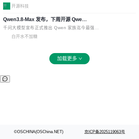
一，界面错位。他说这个问题"两年前就发现了，
AI 聊天功能（添加了一些快捷键）</span></li>
2026卫星活动——第二届多语种对话语音语言模
开
开源科技
至今没变"。 数据流方面，Manshin 指出 SwiftU
<li><span style="color:#000000">新增了始终
型挑战赛 （Multilingual Conversational Speec
I 的属性包装器演进史...
在新 SQL 控制台中打开 AI 生成的脚本的功能</
Qwen3.8-Max 发布，下周开源 Qwen3.
h Language Model Challenge，MLC-SLM）T
8-27B
span></li> <li><span style="color:#000000...
ask 1赛道中，传音TEX AI中心语音算法团队以
千问大模型宣布正式推出 Qwen 家族迄今最强大
自主研发的说话人归属多语种自动语音识别系统
的模型 Qwen3.8-Max，也是其首个 Max 规模
白开水不加糖
取得tcpMER 15.41%的成绩，在全球110支参赛
的开源权重模型。Qwen3.8-Max 的模型权重预
队伍中位列第二。此次突破展现了传音在多语种
计将于开源，彼时也将同步开源 Qwen3.8-27B
语音识别、说话人日志、时间对齐与长音频工程
模型。 根据介绍，Qwen3.8-Max 基于 Qwen 3.
加载更多
化系统等关键方向的系统性技术实力。 本届赛事
5 的架构基础构建，参数规模扩展至 2.4 万亿，
聚焦多语言对话语音模型面临的关键技术挑战，
激活参数95B，支持100万上下文Tokens，在编
共吸引来自全球工业界与学术界的1...
程、办公、科研以及长周期任务等方面实现了全
面提升。它不仅能应对更具挑战性的问题，还能
更可靠地端到端完成复杂任务，输出值得信赖的
成果。 全球开发者都可通过千问 AI 平台获得 Q
wen3.8 的 API 服务：国内每百万 Tok...
©OSCHINA(OSChina.NET)
京ICP备2025119063号