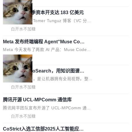
l 迁移或唤醒时，新宿主从 S3 恢复 SQLite 数据
te 17 Pro、OPPO K15，要么是vivo X300 E这
本控制系统。目前处于 Early Access 阶段。 De
库继续执行。存储库是持久化的唯一真相...
样的次旗舰。 Galaxy Z Fold8 Ultra / Z Fold8 /
SpaceXAI 单季资本开支达 183 亿美元
ltaDB 的核心思路直接写在 landing page 最显
Z Flip8三款折叠屏新机均在7月22日发布，且全
眼的位置：「Software is made between com
根据风险投资人Tomer Tunguz 博客（VC 分
部搭载骁龙8 Elite Gen5 for Galaxy，它们本该
mits」——软件是在 commit 之间写出来的。git
析）披露的最新分析与第二季度业绩报告，Spac
白开水不加糖
是7月性...
只记录了你提交的最终状态，但真正的工作过程
eXAI在上个季度的总资本支出飙升至183.7亿美
——打字、删改、试错、agent 对话——都在 co
Meta 发布终端编程 Agent“Muse Cod
元。其中，绝大部分资金被直接用于 AI 领域，
e” 和 Muse Spark 1.2 模型
mmit 之间的空隙里丢失了。 DeltaDB 要做的就
金额高达158.3亿美元，这一单项投入已经逼近
Meta 今天发布了两款 AI 产品：Muse Code，
是把这段空隙补上。 回退到任何一次编辑：Delt
微软同期总资本开支的四成。 与亚马逊、Alpha
一个在终端里运行的编程 agent；Muse Spark
局
aDB 捕获 commit 之间的每一次操作，...
bet、微软以及 Meta 等传统科技巨头相比，Spa
1.2，驱动这个 agent 的新模型。一句话概括：
ceXAI的资金消耗速度尤为引人瞩目。然而，支
美团开源 LoHoSearch，用知识图谱校
你可以用 curl -fsSL https://dev.meta.ai/install.
准 AI 能力认知
撑庞大支出的资金来源却呈现出截然不同的面
sh | bash 安装一个能在大项目里自动规划、写
机器出题的前提，是让机器拥有全局视野。整个
貌。数据显示，微软和 Meta 主要依托充沛的经
代码、验证结果的 AI 终端工具。 据介绍，Muse
构建流程可以分为四个环节：建图 → 控制难度
白开水不加糖
营现金流来覆盖资本开支，其资本支出覆盖率分
Code 是 Meta 的编程 agent 产品。它和市场上
→ 质量把关 → 数据概览。
别达到155% 和106%;而SpaceXAI的经营现金
已有的终端编程 agent 在设计理念上有几个明显
腾讯开源 UCL-MPComm 通信库
流仅能覆盖资本开支的12...
的差异点。 异步后台 agent：Muse Code 有一
腾讯网平团队宣布开源了 UCL-MPComm 通信
个主 agent 循环，外加一组后台 agent。这些后
库，并将作为transport接入Mooncake TENT。
白开水不加糖
台 agent...
该通信库针对AI Memory池化场景的数据传输需
CoStrict入选工信部2025人工智能应用
求进行了深度优化，能够实现数据中心内大规模