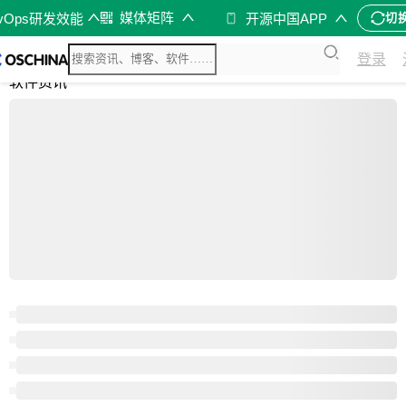
媒体矩阵
evOps研发效能
开源中国APP
切
综合
登录
开源资讯
软件资讯