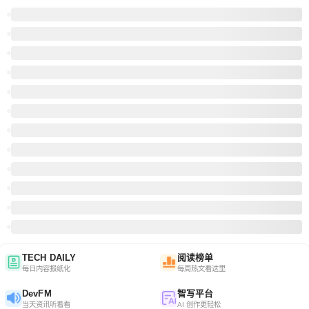
TECH DAILY
阅读榜单
每日内容报纸化
每周热文看这里
DevFM
智写平台
当天资讯听着看
AI 创作更轻松