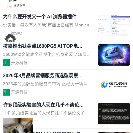
阅读榜单
为什么要开发又一个 AI 浏览器插件
说实话，每次有人问我"市面上已经有 Monica、
Sider、Copilot for Chrome 这些 AI 浏览器插件
席WC
了，你为什么还要再做一个"，我都觉得这个问题
技嘉推出钛金雕1600PG5 AI TOP电
问得好。 因为我自己也是从用户变成开发者的。
源：为发烧级主机与本地AI算力打造旗
现有产品的天花板 我用过不少 AI 浏览器插件。
1600W钛金能效全可视化，机身紧凑仅16厘米
舰供电方案
刚开始觉得都挺好——选中一段文字，弹出解
继2026台北电脑展首度亮相后，技嘉科技近日正
开
开源科技
释；写邮件时帮你润色；看英文网页给你翻译摘
式发布钛金雕1600PG5 AI TOP电源。这款高端
要。但用久了你会发现，它们本质上都是同一类
2026年8月品牌营销服务商选型观察：
电源专为发烧级DIY主机与本地AI算力平台打
从流量思维到品牌资产思维的范式转移
东西：一个带网页上下文的聊天框。 它们能读取
造，整机长度仅16厘米，提供1600W额定功率
2026年的品牌营销服务商市场,正经历一场深刻
页面的文本，然后把文本丢给大模型，再返回一
与80PLUS钛金能效；支持ATX 3.1与PCIe 5.1
的价值重构。全球全案品牌代理机构市场从2025
开
开源科技
段回答。仅此而已。 这当然有用，但总觉得差点
规范，结合服务器级元件、完善供电线材与内置
年的83.1亿美元增长至2026年的86.6亿美元,年
意思。比如我在一个后台管理系统里，需要填50
实时LCD监控屏，可充分满足当下高阶PC主机
许多顶级实验室的人现在几乎不读论文
复合增长率达5.44%,预计2032年将突破120亿美
个表单字段，每个字段还有联动逻辑；比如我
了
的严苛使用需求。 澎湃功率，紧凑机身 钛金雕1
元。数字广告与公共关系相关服务市场更是从20
「许多顶级实验室的人现在几乎不读论文了，而
想...
600PG5 AI TOP具备强悍输出功率，同时实现
25年的8463亿美元扩张至2026年的8763亿美
且他们认为 ICLR/ICML/NeurIPS 充斥着大量过
局
机身尺寸大幅精简。整机长度仅16厘米，属于同
元。数字的背后是一个清晰的事实——品牌对专
度宣传和欺诈。」 OpenAI 研究员 Keller Jorda
功率段机身尺寸十分紧凑的1600W电源产品。小