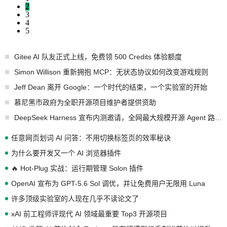
2
3
4
5
Gitee AI 队友正式上线，免费领 500 Credits 体验额度
Simon Willison 重新拥抱 MCP：无状态协议如何改变游戏规则
Jeff Dean 离开 Google：一个时代的结束，一个实验室的开始
慕尼黑市政府为全职开源项目维护者提供资助
DeepSeek Harness 宣布内测邀请，全网最大规模开源 Agent 路演现场诞生
任意网页划词 AI 问答：不用切换标签页的效率秘诀
为什么要开发又一个 AI 浏览器插件
🔥 Hot-Plug 实战：运行期管理 Solon 插件
OpenAI 宣布为 GPT-5.6 Sol 调优，并让免费用户无限用 Luna
许多顶级实验室的人现在几乎不读论文了
xAI 前工程师评现代 AI 领域最重要 Top3 开源项目