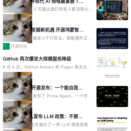
业化营销服务的需求从未如此迫切。 但市场扩容
xAI 前工程师评现代 AI 领域最重要 Top
n 这条推文引发了广泛讨论。他不是在说风凉
巧机身有效提升市面主流标准A...
3 开源项目
的同时,服务商的竞争逻辑正在改变。2026年Top
话，他是说出了一个圈内人尽皆知但很少公开捅
Flash Attention 2 可能比我们所有人都活得久。
Agency年度合辑的观察指出,“产品”这个离消费
破的事实。 Jordan 随后补充了一句软化声明：
这句话不是来自某个技术博客，而是出自 Hieu
局
者最近的载体,在整个品牌营销层面的权重显著变
「我不认为这些会议上大部分论文都在过度宣传
Pham 的一条推文。Hieu Pham 是谁？他是 xAI
高了。全域营销服务商的竞争正在从规模转向深
或造假。问题是，作为读者，如果你筛选出那些
共商智能硬件发展新机遇 开源鸿蒙智能
的早期工程师之一，在 Grok 训练基础设施团队
度,案例厚度、全域覆盖、多线协同...
硬件开发者日杭州站即将举行
看起来最令人兴奋的论文，那它们大部分都是过
工作过。近日他在 X 上发了一条帖子，列出了他
随着万物智联加速深入千行百业，智能硬件正从
度宣传的。」 这才是真正的痛点。不是所有论文
认为现代 AI 领域最重要的三个开源项目。 第一
单点设备迈向智能化、网联化、协同化发展。作
开
开源科技
都有问题，是最吸引眼球的那批论文最有问题。
个名字毫无悬念：Flash Attention 2。 Hieu 的
为面向全场景、跨终端的分布式操作系统，开源
他引用的帖子来自 Mathew Shen，一位 ICLR 2
理由很具体。FA 系列不需要解释，但 FA2 是他
GitHub 再次爆发大规模服务降级
鸿蒙通过统一技术底座和分布式能力，为不同类
026 的读者：「看了篇 ...
认为最重要的一个——复杂度恰到好处，刚好能
型智能设备的开发、连接与互联提供关键支撑，
8 月 6 日，GitHub Actions 和 Pages 再次大规
驱动你去学 CuTe，但还没被那些"邪恶的" Hopp
也为产业链企业探索产品创新与商业增长打开新
模服务降级，Actions 完全不可用超过 5 小时，
局
er++ 优化所淹没，足够容易修改和适配。 更关
的空间。 8月14日，开源鸿蒙智能硬件开发者日
webhook 停发，连自托管 runner 也因调度层故
键的是 FA2 的持久性...
（OHDD：OpenHarmony Hardware Develope
Prime Agent 开源发布：一个能自我改
障无法工作。Pages、Copilot code review、C
进的编程 Agent，ARC-AGI 3 超越人类
r Day）将在杭州启航。活动面向智能硬件产业
opilot coding agent 全部受影响。从检测到完全
Prime Intellect 发布了 Prime Agent，一个开源
专家基线
链企业和开发者，邀请行业专家与资深技术顾
恢复，大约 12 小时。 这是 2026 年 8 月的第六
的编程 Agent Harness，核心设计围绕两个抽
局
问，围绕开源鸿蒙技术能力、设备适配、芯片适
起事故，其中四起与 AI/Copilot 服务相关。 Git
象：Recursive Language Model（RLM）和 C
配、功耗与稳定性调优、兼容性测评及统一互联
Rust 项目团队宣布 LLM 政策：不禁
Hub 员工 kdaigle 在 HN 讨论中贴出了一组数
ontinual Harness。在 ARC-AGI 3 基准测试
等内容展开系统讲解和实战交流，帮助企业进一
止，但你要承认哪些代码不是你写的
据：2025 年全年 10 亿次 commit。现在，每周
上，Prime Agent + Opus 5 的组合达到了 95.
Rust 语言项目正式通过了一项 LLM 使用政策，
步了解开源鸿蒙在智能...
2.75 亿次，全年预计 140 亿次。GitHub...