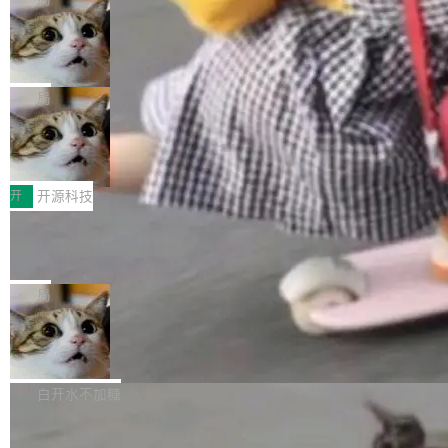
现实 过去两年，CIO们的焦虑清单上多了两项：
设置，如果用布尔值 + 可空字段来表示——bool
个"AI 知识库 + 聊天机器人"——每个大厂都在
一是如何让大模型和智能体应用安全地从PoC走
ean 表示是否可切换，nullable 的默认模式、浅
Deno 团队开源 Celld，可自托管的分
做，没什么新鲜的。 但 Kenton Varda 在 Twitte
向生产，二是如何让测试团队跟得上AI应用...
布式 Durable Objects
色方案、深色方案——会产生大量无意义的组
r 上把事情说清楚了： 今天我们发布了 Cloudfla
Ryan Dahl 领导的 Deno 团队推出了最新开源项
合。方案缺了、配置冲突了、全 null 了。要知道
re OS，一个带连接器的聊天机器人，跟其他所
目 Celld，一个能在自己机器上运行 Cloudflare
局
哪些组合有效，作者说，你得靠"文档、校验、或
有科技公司做的一样。只不过，实际上它不一
Workers 和 Durable Objects 的守护进程。 设
者部落知识"。 换个写法。Rust 的 enum，两个
样。这是 Sandstorm.io 的重制版，我十年前的
鲁大师7月新机性能/流畅/AI榜：vivo夺
计思路很直接：每个对象是一个独立的 SQLite
变体：Switchable...
性能、流畅双第一，三星Galaxy Z系列
那个创业公司。不同的是，这次它构建在 Cloudf
数据库，按名称寻址，复制到你自己的 S3 兼容
2026年7月的手机市场，由于存储等硬件成本暴
新折叠缺席
lare Workers 上——我花了九年时间搭建的平台
存储库里。节点之间只通过这个存储库协调——
增，手机厂商的日子也不好过啊，新机速度明显
开
开源科技
——并且深度集成了 AI。这基本上是我十年秘密
没有控制平面，没有共识协议。每个对象自带一
放缓，因此硝烟味淡了许多。新机参数规格除开
计划的顶峰。 十年前，Ken...
个小型数据库，应用天然按分片构建，单个数据
Zed 推出 DeltaDB，一个记录 commit
高价的三星折叠（三星Galaxy Z Fold8 Ultra / Z
之间所有操作的版本控制系统
库的竞争和爆炸半径问题在设计层面就被消除
Fold8 / Z Flip8）外，其余要么是中低端机器，
Zed 编辑器团队发布了新项目——DeltaDB，一
了。 闲置的 cell 会休眠到几乎不占资源。当 cel
例如iQOO Z11i、REDMI Note 17、REDMI No
个在 git commit 之间记录每一次编辑操作的版
局
l 迁移或唤醒时，新宿主从 S3 恢复 SQLite 数据
te 17 Pro、OPPO K15，要么是vivo X300 E这
本控制系统。目前处于 Early Access 阶段。 De
库继续执行。存储库是持久化的唯一真相...
样的次旗舰。 Galaxy Z Fold8 Ultra / Z Fold8 /
SpaceXAI 单季资本开支达 183 亿美元
ltaDB 的核心思路直接写在 landing page 最显
Z Flip8三款折叠屏新机均在7月22日发布，且全
眼的位置：「Software is made between com
根据风险投资人Tomer Tunguz 博客（VC 分
部搭载骁龙8 Elite Gen5 for Galaxy，它们本该
mits」——软件是在 commit 之间写出来的。git
析）披露的最新分析与第二季度业绩报告，Spac
白开水不加糖
是7月性...
只记录了你提交的最终状态，但真正的工作过程
eXAI在上个季度的总资本支出飙升至183.7亿美
——打字、删改、试错、agent 对话——都在 co
Meta 发布终端编程 Agent“Muse Cod
元。其中，绝大部分资金被直接用于 AI 领域，