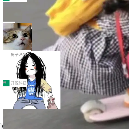
件。 腾讯网平团队在UCL-MPComm中实现了一
型或企业内部部署模型提升研发效率。但随着 AI
各领域的应用成果，覆盖技术底座、行业赋能、
个独立于业务线程的全局通信引擎（Engine），
Coding 从个人辅助工具逐步走向团队级、组织
Jeff Dean 离开 Google：一个时代的结
产品应用、支撑保障、专题等五大方向。深信服
并实...
束，一个实验室的开始
级应用，企业在规模化落地过程中，对安全性、
AI算力网关（AI创新平台）成功入选！ 随着各行
Google 员工编号 20。MapReduce 作者之一。
可控性和代码质量提出了更高要求。 首先是数据
各业的Agent走向规模化建设，算力构成形态逐
Bigtable 作者之一。TensorFlow 的作者之一。
局
安全与合规要求。对于大多数普通研发场景，公
渐丰富，用户关注的重点也在发生变化：不只是
Gemini 的架构师。Google 首席科学家。 Jeff D
有云模型能够满足快速试用和效率提升的需求。
让AI用起来，还要进一步看清混合算力时代下，
🔥 SolonCode v2026.8.4 发布：界面
ean 在 Google 工作了 27 年后，宣布离职。 他
但对于金融、能源、医疗等对数据安全要求较...
字体可调、22 种语言、记忆搜索增强
Token花在哪里、算力是否被充分利用，以及持
不是一个人走。一同离开的还有 Sanjay Ghema
打开终端就能上岗的全中文编码智能体，这一轮
续增长的AI成本该如何优化。 深信服AI算力网关
wat（Google 员工编号 23，Jeff Dean 二十多
把「看得清、用母语、记得住」三件事一次补
梅子酒好吃
正是围绕这些实际问题，从Token治理和成本治
年的编程搭档，MapReduce 和 Bigtable 的共同
齐。 SolonCode 是什么 SolonCode 是杭州无
理两个方面，让用户的每一份算力都看得清、管
作者）、Quoc Le（Google 大脑核心成员，Se
让“代码语义理解”深度释放AI Coding
耳科技研发的企业级终端编码智能体——一位全
得住、用得稳、省得下、更安全！ 一、从现在开
价值潜能：华为云码道（CodeArts）
q2Seq 和 DocAI 的共同发明人）以及 Oriol Vin
中文驱动的数字员工，自主理解需求、规划步
一、代码仓深度理解技术的作用与价值 在软件工
始，Token使用一目...
代码仓技术解析
yals（Gemini 联合负责人，AlphaSta...
骤、编写代码。不挑模型、不挑平台，curl 一行
程实践中，代码仓是企业核心知识资产的主要载
开
开源科技
装完即用。 开源地址：Gitee · GitCode · GitHu
体。企业级代码仓库通常包含数十万乃至数百万
b 安装 支持 Java 8+（8~26）、macOS / Linu
个文件，其规模远超单次模型调用可承载的上下
x / Windows / Harmony PC。 # macOS / Linu
文窗口。随着项目规模的持续扩张与代码历史的
x / Harmony PC curl -fsSL https://solon.noea
不断累积，代码仓中的模块关系、接口契约、业
r.org/solon...
务逻辑等关键信息往往分散于数十乃至数百个文
件之中，形成高度复杂的知识关联网络。传统的