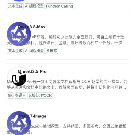
高并发、轻量化任务，适合日常对话、内容创作、基础 RAG、批量
文本生成
AI 编程模型
Function Calling
文案处理等普惠刚需场景。
Qwen3.8-Max
2.4万亿参数MoE旗舰，编程与办公能力全面跃升，可自主编程十数
天交付完整项目。胜任法律、金融、设计等数百种专业任务，一次对
话端到端交付生产级成果。原生视觉理解贯穿规划、执行与验证全流
文本生成
AI 编程模型
多模态
程，支持超长文档与长视频的深度语义解析。长程任务中自主规划与
闭环迭代，持续进化。
MinerU2.5-Pro
MinerU2.5-Pro是一款面向复杂文档解析与 OCR 场景的专业模型，能
够从图片和文档中识别文字、理解页面布局，并将非结构化内容转换
为便于存储、检索和二次处理的结构化结果。
8K
多语言
文档处理/OCR
Wan2.7-Image
万相 2.7 图像生成与编辑模型，支持组图、多图参考、交互式编辑和
最高 2K 输出。