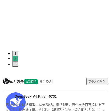
1
2
3
模力方舟
最新模型
热门模型
更多大模型
DeepSeek-V4-Flash-0731
高效轻量化MoE模型，总参284B，激活13B，原生支持百万超长上下
文能力。推理速度快、延迟低、调用成本低廉，综合能力均衡，主打