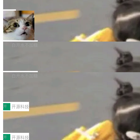
e” 和 Muse Spark 1.2 模型
mmit 之间的空隙里丢失了。 DeltaDB 要做的就
金额高达158.3亿美元，这一单项投入已经逼近
Meta 今天发布了两款 AI 产品：Muse Code，
是把这段空隙补上。 回退到任何一次编辑：Delt
微软同期总资本开支的四成。 与亚马逊、Alpha
一个在终端里运行的编程 agent；Muse Spark
局
aDB 捕获 commit 之间的每一次操作，...
bet、微软以及 Meta 等传统科技巨头相比，Spa
1.2，驱动这个 agent 的新模型。一句话概括：
ceXAI的资金消耗速度尤为引人瞩目。然而，支
美团开源 LoHoSearch，用知识图谱校
你可以用 curl -fsSL https://dev.meta.ai/install.
准 AI 能力认知
撑庞大支出的资金来源却呈现出截然不同的面
sh | bash 安装一个能在大项目里自动规划、写
机器出题的前提，是让机器拥有全局视野。整个
貌。数据显示，微软和 Meta 主要依托充沛的经
代码、验证结果的 AI 终端工具。 据介绍，Muse
构建流程可以分为四个环节：建图 → 控制难度
白开水不加糖
营现金流来覆盖资本开支，其资本支出覆盖率分
Code 是 Meta 的编程 agent 产品。它和市场上
→ 质量把关 → 数据概览。
别达到155% 和106%;而SpaceXAI的经营现金
腾讯开源 UCL-MPComm 通信库
已有的终端编程 agent 在设计理念上有几个明显
流仅能覆盖资本开支的12...
的差异点。 异步后台 agent：Muse Code 有一
腾讯网平团队宣布开源了 UCL-MPComm 通信
个主 agent 循环，外加一组后台 agent。这些后
库，并将作为transport接入Mooncake TENT。
白开水不加糖
台 agent...
该通信库针对AI Memory池化场景的数据传输需
CoStrict入选工信部2025人工智能应用
求进行了深度优化，能够实现数据中心内大规模
典型案例
计算节点间多种内存类型的高性能通信。 UCL-
近日，工信部科技司公示《2025人工智能应用典
MPComm将作为一种传输引擎接入Mooncake T
型案例入选名单》，深信服“面向企业研发场景的
开
开源科技
ENT，实现零拷贝传输性能提升30%、非零拷贝
开源 AI 编程平台 CoStrict 应用”凭借卓越的技术
传输性能最高提升5倍。UCL-MPComm底层基
深信服AI算力网关入选工信部人工智能
创新与落地成效成功入选。 全链路私有化部署，
应用典型案例！
于自研UCL-Engine通信引擎，后续腾讯网平将
助力企业AI研发安全落地 当前，越来越多企业已
前不久，工业和信息化部正式发布《2025年人工
持续开源更多基于UCL-Engine的高性能通信组
经开始引入 AI Coding 工具，通过调用公有云模
智能应用典型案例名单》，集中展示人工智能在
开
开源科技