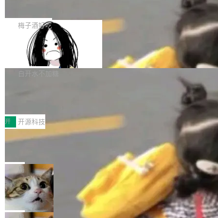
展开启新的篇章。
滞，过去三个月内没有任何条目完成更新，用户
如果你在 Spring Boot 里做过国际化，流程大概
提交的编辑请求也长期处于待处理状态。 Groki
是这样的：配 MessageSource 的 Bean、写 R
梅子酒好吃
pedia 于去年底上线，定位为由人工智能生成内
eloadableResourceBundleMessageSource、
容的百科平台，被马斯克视为传统众包百科网站
Apache Doris 4.1 全面增强 Iceberg：
声明 LocaleResolver、注册 LocaleChangeInt
支持 UPDATE、MERGE INTO 与 Iceb
维基百科的替代方案。Lawfare 调查发现，无论
erceptor…五六步之后才能看到第一行翻译文
Apache Doris 4.1 要补齐的，正是缺失的那一
erg V3
热门页面还是低关注度页面，均未出现近期更
本。 Solon 换了个方式。整个 i18n 模块围绕三
半。在已有查询能力的基础上，Doris 进一步支
白开水不加糖
新，相关问题并非局限于特定领域，而是在不同
个解析器、一个注解、一个工具类展开——没有
持了 UPDATE、DELETE、MERGE INTO 等数
主题和访问量页面中普遍存在。 调查人员最初认
XML、没有拦截器注册、没有样板配置。 资源
Testin XAgent：CIO智能测试落地指南
据修改操作、完整的表结构管理与分区演进，以
为，Grokipedia可能只是限...
文件的约定 把文件放到 resources/i18n/ 下： r
及 rewrite_data_files、expire_snapshots 等日
7月30日，TiD2026质量竞争力大会在北京中关
esources/i18n/messages.properties ...
常维护操作，并完整支持 Iceberg V3 格式。
村国家自主创新示范区会议中心开幕。本届大会
开
开源科技
由中关村智联软件服务业质量创新联盟主办，以
让非法状态不可表示：一篇关于 ADT
“智构可信·质创未来——AI原生时代的质量新范
的帖子在 Reddit 火了
式”为主题，直面AI从实验室走向规模化产业落地
有一种东西，一旦用过就回不去了。Alex Fedos
的核心质量命题。会上，《2026智能研发生产力
eev 管它叫"软件设计的基石"。 他说的东西不新
局
工具选型手册》发布，Testin云测的Testin XAge
鲜——代数数据类型（ADT），尤其是和类型
Cloudflare 开源内部企业 AI 平台 Clou
nt智能测试系统入选AI测试领域代表产品。对CI
（sum type）。但他说清楚了一件事：这不是类
dflare OS
O而言，这提示了一个转变：AI测试正在从效率
型系统的学术体操，是日常编码的思维方式。 文
Cloudflare 发布了一个开源项目 Cloudflare O
工具升级为企业的质量基础设施。 CIO面对的新
章从一个简单的例子切入。一个网站的深色主题
S。如果你只看官方博客，你会觉得这是又一
局