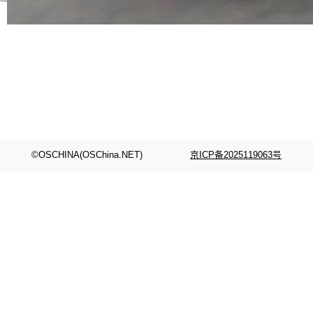
代码检索手段（如关键词匹配、目录遍历）仅能
在语法层面完成文本定位，难以触及代码的语义
内涵与结构关联，导致开发者使用代码智能体在
理解大规模代码仓时面临显著"代码仓理解"瓶
颈。 代码仓深度理解服务（以下简称" CodeBas
e深度理解服务"）是华为云码道（CodeA...
©OSCHINA(OSChina.NET)
京ICP备2025119063号