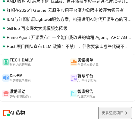
AMD 收购 AI 芯片创企 Taalas，旨在将模型权重刻进芯片以提升推理性能
红帽在2026年Gartner云原生应用平台魔力象限中被评为领导者
IBM与红帽扩展Lightwell服务方案，构建适配AI时代开源生态的可信基础设施
GitHub 再次爆发大规模服务降级
Prime Agent 开源发布：一个能自我改进的编程 Agent，ARC-AGI 3 超越人类专家基线
Rust 项目团队宣布 LLM 政策：不禁止，但你要承认哪些代码不是你写的
TECH DAILY
阅读榜单
每日内容报纸化
每周热文看这里
DevFM
智写平台
当天资讯听着看
AI 创作更轻松
激励活动
智库报告
参与活动赢源石
行业技术报告
AI 造物
更多造物项目