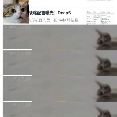
5% RHAE Best@1，超过了 ARC 报告的人类专
覆盖 rust-lang/rust 单一仓库的代码贡献。这不
局
家基线 95.4%。 不是又一个 coding agent 包装
是项目级别的官方立场，目前由五个团队采纳，
宇树科技 IPO 战略配售曝光：DeepSe
器 Prime Agent 的架构和市面上大多数 coding
但它可能是主流开源项目中关于 AI 辅助贡献最
ek 获配 93.3 万股，锁定 36 个月
agent 有本质区别。大多数 agent harness 的设
细致的一份规则。 政策的核心只有一句话：LLM
8月6日晚间，“人形机器人第一股”宇树科技股份
计是基于早期模型的能力—...
可以用来分析、提炼、审阅、建议，但不能用来
有限公司披露IPO发行价格及战略配售结果，杭
白开水不加糖
创作。 具体来说，LLM 生成的代码可以提交，
州深度求索人工智能基础技术研究有限公司（De
但必须满足五个条件：预先安排、非关键、高质
Docker 29.7.2 发布
epSeek）获配93.3399万股，按150.8元/股发行
量、充分测试、充分审查，并且必须披露。LLM
价格计算，认购金额约1.41亿元，股份锁定期为
Docker 29.7.2 现已发布，具体更新内容如下：
不得生成涉及安全性的关键变更，除非作者本身
36个月。 公告显示，本次宇树科技战略配售对
Bug fixes and enhancements 修复多次传递同
白开水不加糖
就是领域专家。即使如此，政策也"强烈不建
象主要包括长期投资机构、与公司业务具有战略
一环境变量时，docker service create和docker
议"这么做。 对于不披露的情况，审核者可以直
合作关系或长期合作愿景的大型企业、科创板保
Apache Fluss 毕业成为顶级项目
service update会发生 panic 的问题。docker/cl
接关闭 PR，无需解释。 政策作者 Jynn Ne...
荐人跟投子公司，以及公司高级管理人员和核心
i#7145 修复了 Docker Engine 29.7.0 中引入的
今年 7 月，Apache Fluss 的毕业提案在 Apach
员工参与设立的专项资产管理计划。其中，Dee
一个回归问题，该问题导致拉取镜像时会拒绝包
e 孵化器项目管理委员会（IPMC）投票中获得
白开水不加糖
pSeek作为与宇树科技具备战略合作关系的企
含绝对 hardlink 目标的镜像（此类镜像由某些镜
全票通过，随后获 Apache 软件基金会董事会批
业，获配股份数量占本次发行数量的2.31%。 除
像构建工具生成）。moby/moby#53305 修复了
马斯克 AI 百科项目 Grokipedia 被曝数
准。今天，Apache 软件基金会正式宣布 Apach
DeepSeek外，腾讯旗下上海启善投资有限公司
月未更新
Docker Engine 29.7.0 中引入的一个回归问
e Fluss 孵化毕业，成为 Apache 顶级项目（TL
埃隆·马斯克推出的AI百科项目 Grokipedia 被曝
获配9...
题，该问题可能导致在旧版 Linux 内核...
P）！这一里程碑不仅标志着 Fluss 迈入新的发
长期停止内容更新，未能实现其作为“AI版维基百
白开水不加糖
展阶段，也将进一步推动流式存储、实时湖仓与
科”替代品的目标。 据 Lawfare 最新调查，自今
AI 数据基础加速融合，为实时数据基础设施的发
Solon I18n：三种解析器，零样板代码
年4月以来，Grokipedia 页面更新功能基本停