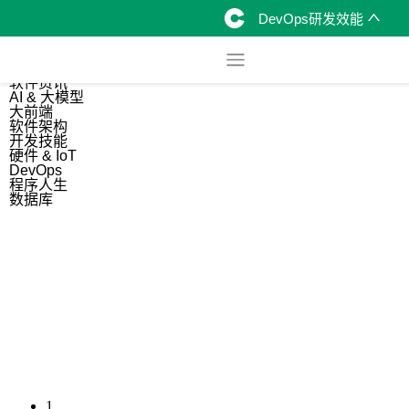
DevOps研发效能
综合
开源资讯
软件资讯
AI & 大模型
大前端
软件架构
开发技能
硬件 & IoT
DevOps
程序人生
数据库
1