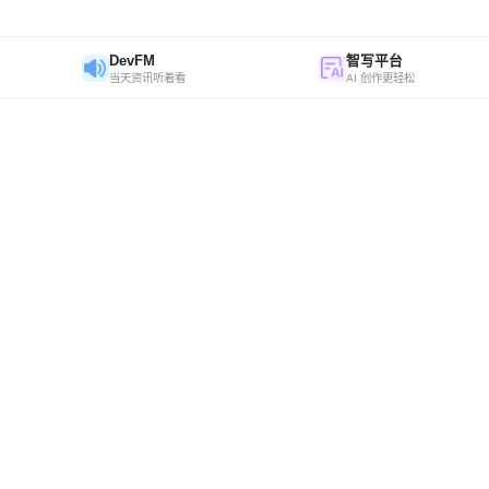
DevFM
智写平台
当天资讯听着看
AI 创作更轻松