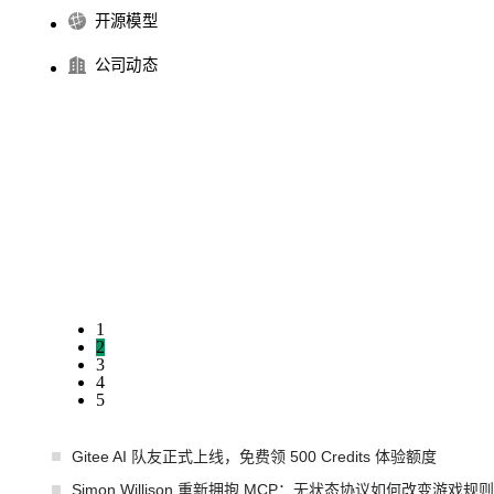
开源模型
公司动态
1
2
3
4
5
Gitee AI 队友正式上线，免费领 500 Credits 体验额度
Simon Willison 重新拥抱 MCP：无状态协议如何改变游戏规则