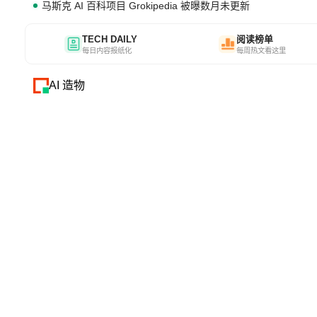
马斯克 AI 百科项目 Grokipedia 被曝数月未更新
TECH DAILY
阅读榜单
每日内容报纸化
每周热文看这里
AI 造物