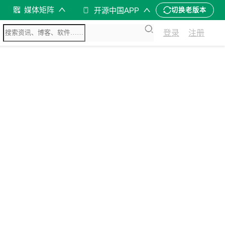
媒体矩阵
开源中国APP
切换老版本
登录
注册