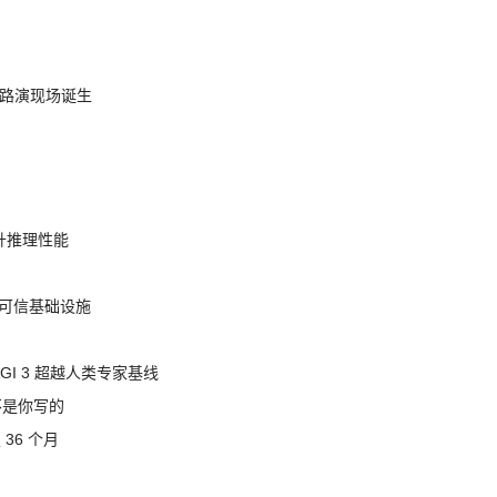
nt 路演现场诞生
提升推理性能
态的可信基础设施
AGI 3 超越人类专家基线
不是你写的
 36 个月