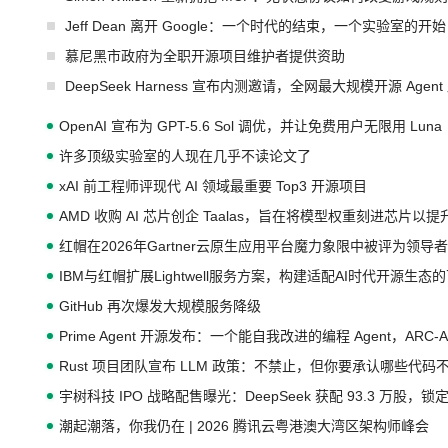
Jeff Dean 离开 Google：一个时代的结束，一个实验室的开始
慕尼黑市政府为全职开源项目维护者提供资助
DeepSeek Harness 宣布内测邀请，全网最大规模开源 Age
OpenAI 宣布为 GPT-5.6 Sol 调优，并让免费用户无限用 Luna
许多顶级实验室的人现在几乎不读论文了
xAI 前工程师评现代 AI 领域最重要 Top3 开源项目
AMD 收购 AI 芯片创企 Taalas，旨在将模型权重刻进芯片以
红帽在2026年Gartner云原生应用平台魔力象限中被评为领导者
IBM与红帽扩展Lightwell服务方案，构建适配AI时代开源生
GitHub 再次爆发大规模服务降级
Prime Agent 开源发布：一个能自我改进的编程 Agent，ARC-
Rust 项目团队宣布 LLM 政策：不禁止，但你要承认哪些代码
宇树科技 IPO 战略配售曝光：DeepSeek 获配 93.3 万股，锁定
潮起潮落，你我仍在 | 2026 腾讯云粤港澳大湾区架构师峰会