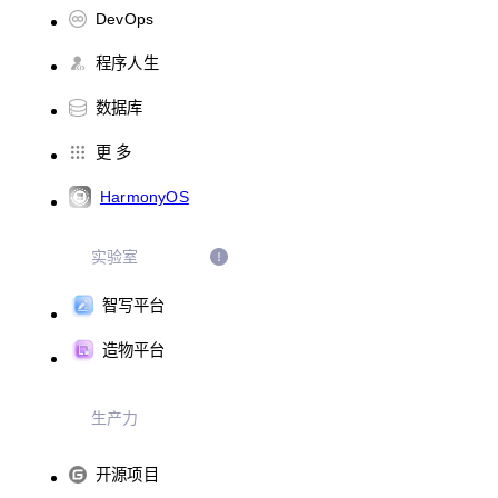
DevOps
程序人生
数据库
更 多
HarmonyOS
实验室
智写平台
造物平台
生产力
开源项目