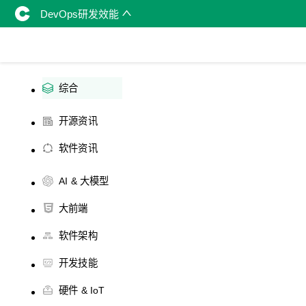
DevOps研发效能
综合
开源资讯
软件资讯
AI & 大模型
大前端
软件架构
开发技能
硬件 & IoT