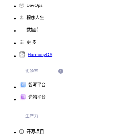
DevOps
程序人生
数据库
更 多
HarmonyOS
实验室
智写平台
造物平台
生产力
开源项目