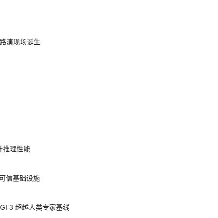
nt 路演现场诞生
提升推理性能
态的可信基础设施
AGI 3 超越人类专家基线