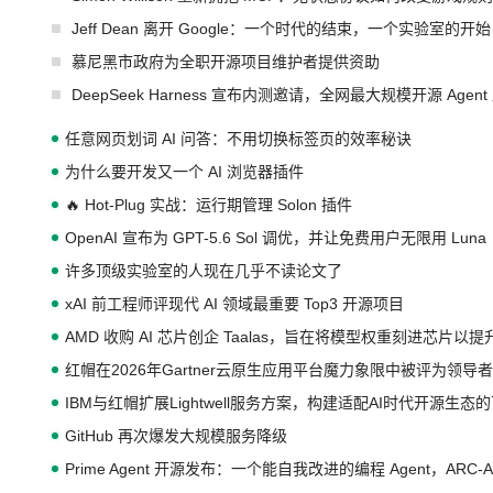
Jeff Dean 离开 Google：一个时代的结束，一个实验室的开始
慕尼黑市政府为全职开源项目维护者提供资助
DeepSeek Harness 宣布内测邀请，全网最大规模开源 Age
任意网页划词 AI 问答：不用切换标签页的效率秘诀
为什么要开发又一个 AI 浏览器插件
🔥 Hot-Plug 实战：运行期管理 Solon 插件
OpenAI 宣布为 GPT-5.6 Sol 调优，并让免费用户无限用 Luna
许多顶级实验室的人现在几乎不读论文了
xAI 前工程师评现代 AI 领域最重要 Top3 开源项目
AMD 收购 AI 芯片创企 Taalas，旨在将模型权重刻进芯片以
红帽在2026年Gartner云原生应用平台魔力象限中被评为领导者
IBM与红帽扩展Lightwell服务方案，构建适配AI时代开源生
GitHub 再次爆发大规模服务降级
Prime Agent 开源发布：一个能自我改进的编程 Agent，ARC-