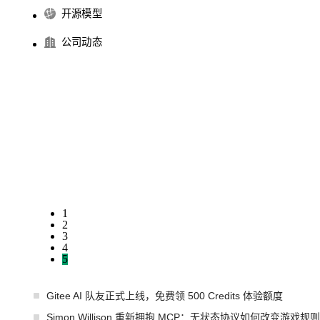
开源模型
公司动态
1
2
3
4
5
Gitee AI 队友正式上线，免费领 500 Credits 体验额度
Simon Willison 重新拥抱 MCP：无状态协议如何改变游戏规则