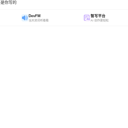
不是你写的
DevFM
智写平台
当天资讯听着看
AI 创作更轻松