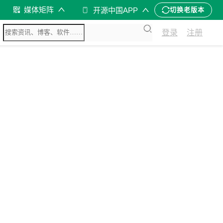
媒体矩阵
开源中国APP
切换老版本
登录
注册