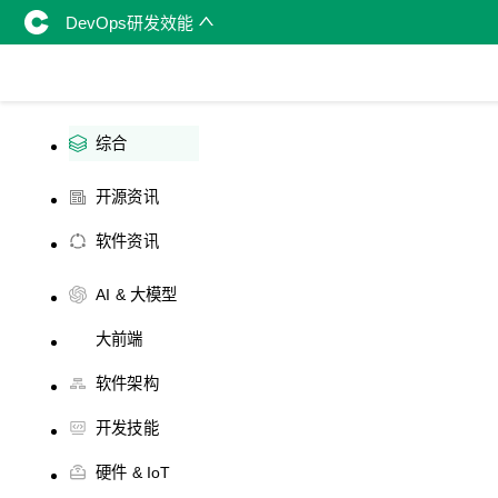
DevOps研发效能
综合
开源资讯
软件资讯
AI & 大模型
大前端
软件架构
开发技能
硬件 & IoT