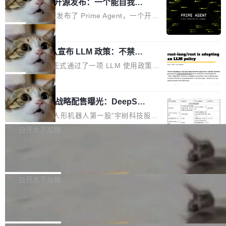
（OHDD：OpenHarmony Hardware Develope
Prime Agent 开源发布：一个能自我改
障无法工作。Pages、Copilot code review、C
进的编程 Agent，ARC-AGI 3 超越人类
r Day）将在杭州启航。活动面向智能硬件产业
opilot coding agent 全部受影响。从检测到完全
Prime Intellect 发布了 Prime Agent，一个开源
专家基线
链企业和开发者，邀请行业专家与资深技术顾
恢复，大约 12 小时。 这是 2026 年 8 月的第六
的编程 Agent Harness，核心设计围绕两个抽
局
问，围绕开源鸿蒙技术能力、设备适配、芯片适
起事故，其中四起与 AI/Copilot 服务相关。 Git
象：Recursive Language Model（RLM）和 C
配、功耗与稳定性调优、兼容性测评及统一互联
Hub 员工 kdaigle 在 HN 讨论中贴出了一组数
Rust 项目团队宣布 LLM 政策：不禁
ontinual Harness。在 ARC-AGI 3 基准测试
等内容展开系统讲解和实战交流，帮助企业进一
止，但你要承认哪些代码不是你写的
据：2025 年全年 10 亿次 commit。现在，每周
上，Prime Agent + Opus 5 的组合达到了 95.
Rust 语言项目正式通过了一项 LLM 使用政策，
步了解开源鸿蒙在智能...
2.75 亿次，全年预计 140 亿次。GitHub...
5% RHAE Best@1，超过了 ARC 报告的人类专
覆盖 rust-lang/rust 单一仓库的代码贡献。这不
局
家基线 95.4%。 不是又一个 coding agent 包装
是项目级别的官方立场，目前由五个团队采纳，
器 Prime Agent 的架构和市面上大多数 coding
宇树科技 IPO 战略配售曝光：DeepSe
但它可能是主流开源项目中关于 AI 辅助贡献最
ek 获配 93.3 万股，锁定 36 个月
agent 有本质区别。大多数 agent harness 的设
细致的一份规则。 政策的核心只有一句话：LLM
8月6日晚间，“人形机器人第一股”宇树科技股份
计是基于早期模型的能力—...
可以用来分析、提炼、审阅、建议，但不能用来
有限公司披露IPO发行价格及战略配售结果，杭
白开水不加糖
创作。 具体来说，LLM 生成的代码可以提交，
州深度求索人工智能基础技术研究有限公司（De
但必须满足五个条件：预先安排、非关键、高质
Docker 29.7.2 发布
epSeek）获配93.3399万股，按150.8元/股发行
量、充分测试、充分审查，并且必须披露。LLM
价格计算，认购金额约1.41亿元，股份锁定期为
Docker 29.7.2 现已发布，具体更新内容如下：
不得生成涉及安全性的关键变更，除非作者本身
36个月。 公告显示，本次宇树科技战略配售对
Bug fixes and enhancements 修复多次传递同
白开水不加糖
就是领域专家。即使如此，政策也"强烈不建
象主要包括长期投资机构、与公司业务具有战略
一环境变量时，docker service create和docker
议"这么做。 对于不披露的情况，审核者可以直
Apache Fluss 毕业成为顶级项目
合作关系或长期合作愿景的大型企业、科创板保
service update会发生 panic 的问题。docker/cl
接关闭 PR，无需解释。 政策作者 Jynn Ne...
荐人跟投子公司，以及公司高级管理人员和核心
i#7145 修复了 Docker Engine 29.7.0 中引入的
今年 7 月，Apache Fluss 的毕业提案在 Apach
员工参与设立的专项资产管理计划。其中，Dee