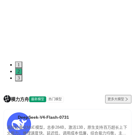
1
2
3
模力方舟
最新模型
热门模型
更多大模型
DeepSeek-V4-Flash-0731
高效轻量化MoE模型，总参284B，激活13B，原生支持百万超长上下
文能力。推理速度快、延迟低、调用成本低廉，综合能力均衡，主打