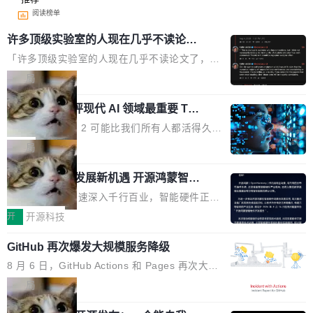
阅读榜单
许多顶级实验室的人现在几乎不读论文
了
「许多顶级实验室的人现在几乎不读论文了，而
且他们认为 ICLR/ICML/NeurIPS 充斥着大量过
局
度宣传和欺诈。」 OpenAI 研究员 Keller Jorda
xAI 前工程师评现代 AI 领域最重要 Top
n 这条推文引发了广泛讨论。他不是在说风凉
3 开源项目
话，他是说出了一个圈内人尽皆知但很少公开捅
Flash Attention 2 可能比我们所有人都活得久。
破的事实。 Jordan 随后补充了一句软化声明：
这句话不是来自某个技术博客，而是出自 Hieu
局
「我不认为这些会议上大部分论文都在过度宣传
Pham 的一条推文。Hieu Pham 是谁？他是 xAI
或造假。问题是，作为读者，如果你筛选出那些
共商智能硬件发展新机遇 开源鸿蒙智能
的早期工程师之一，在 Grok 训练基础设施团队
硬件开发者日杭州站即将举行
看起来最令人兴奋的论文，那它们大部分都是过
工作过。近日他在 X 上发了一条帖子，列出了他
随着万物智联加速深入千行百业，智能硬件正从
度宣传的。」 这才是真正的痛点。不是所有论文
认为现代 AI 领域最重要的三个开源项目。 第一
单点设备迈向智能化、网联化、协同化发展。作
开
开源科技
都有问题，是最吸引眼球的那批论文最有问题。
个名字毫无悬念：Flash Attention 2。 Hieu 的
为面向全场景、跨终端的分布式操作系统，开源
他引用的帖子来自 Mathew Shen，一位 ICLR 2
理由很具体。FA 系列不需要解释，但 FA2 是他
GitHub 再次爆发大规模服务降级
鸿蒙通过统一技术底座和分布式能力，为不同类
026 的读者：「看了篇 ...
认为最重要的一个——复杂度恰到好处，刚好能
型智能设备的开发、连接与互联提供关键支撑，
8 月 6 日，GitHub Actions 和 Pages 再次大规
驱动你去学 CuTe，但还没被那些"邪恶的" Hopp
也为产业链企业探索产品创新与商业增长打开新
模服务降级，Actions 完全不可用超过 5 小时，
局
er++ 优化所淹没，足够容易修改和适配。 更关
的空间。 8月14日，开源鸿蒙智能硬件开发者日
webhook 停发，连自托管 runner 也因调度层故
键的是 FA2 的持久性...