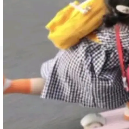
境、兼容场景、一键直出”。 Hy ASR 3.0 previe
w 不要求标准普通话，方言识别覆盖粤语、吴语
等 10 大方言片区和 20 余个二级小片区。在开
源评测集中，Hy ASR 3.0 preview 在多语种的
WER（...
©OSCHINA(OSChina.NET)
京ICP备2025119063号