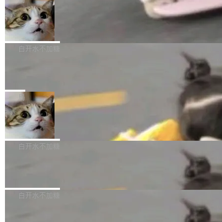
l 迁移或唤醒时，新宿主从 S3 恢复 SQLite 数据
te 17 Pro、OPPO K15，要么是vivo X300 E这
本控制系统。目前处于 Early Access 阶段。 De
库继续执行。存储库是持久化的唯一真相...
样的次旗舰。 Galaxy Z Fold8 Ultra / Z Fold8 /
SpaceXAI 单季资本开支达 183 亿美元
ltaDB 的核心思路直接写在 landing page 最显
Z Flip8三款折叠屏新机均在7月22日发布，且全
眼的位置：「Software is made between com
根据风险投资人Tomer Tunguz 博客（VC 分
部搭载骁龙8 Elite Gen5 for Galaxy，它们本该
mits」——软件是在 commit 之间写出来的。git
析）披露的最新分析与第二季度业绩报告，Spac
白开水不加糖
是7月性...
只记录了你提交的最终状态，但真正的工作过程
eXAI在上个季度的总资本支出飙升至183.7亿美
——打字、删改、试错、agent 对话——都在 co
Meta 发布终端编程 Agent“Muse Cod
元。其中，绝大部分资金被直接用于 AI 领域，
e” 和 Muse Spark 1.2 模型
mmit 之间的空隙里丢失了。 DeltaDB 要做的就
金额高达158.3亿美元，这一单项投入已经逼近
Meta 今天发布了两款 AI 产品：Muse Code，
是把这段空隙补上。 回退到任何一次编辑：Delt
微软同期总资本开支的四成。 与亚马逊、Alpha
一个在终端里运行的编程 agent；Muse Spark
局
aDB 捕获 commit 之间的每一次操作，...
bet、微软以及 Meta 等传统科技巨头相比，Spa
1.2，驱动这个 agent 的新模型。一句话概括：
ceXAI的资金消耗速度尤为引人瞩目。然而，支
美团开源 LoHoSearch，用知识图谱校
你可以用 curl -fsSL https://dev.meta.ai/install.
准 AI 能力认知
撑庞大支出的资金来源却呈现出截然不同的面
sh | bash 安装一个能在大项目里自动规划、写
机器出题的前提，是让机器拥有全局视野。整个
貌。数据显示，微软和 Meta 主要依托充沛的经
代码、验证结果的 AI 终端工具。 据介绍，Muse
构建流程可以分为四个环节：建图 → 控制难度
白开水不加糖
营现金流来覆盖资本开支，其资本支出覆盖率分
Code 是 Meta 的编程 agent 产品。它和市场上
→ 质量把关 → 数据概览。
别达到155% 和106%;而SpaceXAI的经营现金
已有的终端编程 agent 在设计理念上有几个明显
腾讯开源 UCL-MPComm 通信库
流仅能覆盖资本开支的12...
的差异点。 异步后台 agent：Muse Code 有一
腾讯网平团队宣布开源了 UCL-MPComm 通信
个主 agent 循环，外加一组后台 agent。这些后
库，并将作为transport接入Mooncake TENT。
白开水不加糖
台 agent...
该通信库针对AI Memory池化场景的数据传输需
CoStrict入选工信部2025人工智能应用
求进行了深度优化，能够实现数据中心内大规模