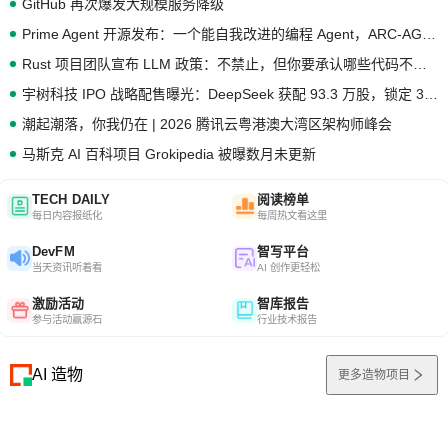
GitHub 再次爆发大规模服务降级
Prime Agent 开源发布：一个能自我改进的编程 Agent，ARC-AGI 3 超越人类专家基线
Rust 项目团队宣布 LLM 政策：不禁止，但你要承认哪些代码不是你写的
宇树科技 IPO 战略配售曝光：DeepSeek 获配 93.3 万股，锁定 36 个月
潮起潮落，你我仍在 | 2026 腾讯云粤港澳大湾区架构师峰会
马斯克 AI 百科项目 Grokipedia 被曝数月未更新
TECH DAILY
阅读榜单
每日内容报纸化
每周热文看这里
DevFM
智写平台
当天资讯听着看
AI 创作更轻松
激励活动
智库报告
参与活动赢源石
行业技术报告
AI 造物
更多造物项目