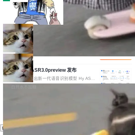
装完即用。 开源地址：Gitee · GitCode · GitHu
体。企业级代码仓库通常包含数十万乃至数百万
b 安装 支持 Java 8+（8~26）、macOS / Linu
一条“删库”命令跑 17 小时，算法工程
个文件，其规模远超单次模型调用可承载的上下
师删光 89TB 数据只为干私活
x / Windows / Harmony PC。 # macOS / Linu
文窗口。随着项目规模的持续扩张与代码历史的
最高人民检察院8月4日公布了一起案件：北京一
x / Harmony PC curl -fsSL https://solon.noea
不断累积，代码仓中的模块关系、接口契约、业
名90后算法工程师王某，为了给自己接的私活腾
局
r.org/solon...
务逻辑等关键信息往往分散于数十乃至数百个文
服务器空间，删光了公司AI游戏部门的全部核心
件之中，形成高度复杂的知识关联网络。传统的
Cloudflare 分享推理优化实践：KV ca
数据。 王某2024年1月入职东城区某科技公司AI
che 量化 + 权重压缩，吞吐量提升 4
代码检索手段（如关键词匹配、目录遍历）仅能
短剧部门，有互联网大厂背景。在公司内部架构
Kimi 和 GLM 是当前最强的大模型系列之一，但
1%，成本降 30%
在语法层面完成文本定位，难以触及代码的语义
调整期间，部门三次通知全员将数据从A集群迁
它们有一个共同的问题：太吃显存了。月之暗面
局
内涵与结构关联，导致开发者使用代码智能体在
移到B集群，王某都回复了"收到"。 他没有迁移
的 Kimi K 系列和智谱的 GLM 都是长上下文、M
理解大规模代码仓时面临显著"代码仓理解"瓶
数据。2024年9月3日下午4点，他使用此前登录
腾讯混元 Hy ASR3.0preview 发布
oE 架构的大模型，好用到让人上瘾，但 GPU 显
颈。 代码仓深度理解服务（以下简称" CodeBas
的账号密码进入A集群，输入了一条被程序员圈
存永远不够用。 Cloudflare 的 Workers AI 团队
腾讯混元正式推出新一代语音识别模型 Hy ASR
e深度理解服务"）是华为云码道（CodeA...
称为"删库跑路"的命令——最高管理员权限、无
一直在跑这些模型的推理。他们在官方博客上发
3.0preview。基于最新一代大语言模型 Hy3 的
白开水不加糖
需确认、强制递归删除。17个小时后，运维人员
了一篇技术文章，详细拆解了三种让大模型在 G
语言理解能力，以及融合了高精度语音识别与深
发现异常并中止进程时，89TB数据已经没了。
PU 上跑得更省、更快的技术手段——KV cache
度语义理解能力，实现了语音识别能力的全面升
删掉的是AI游戏部门的全部开发文件，包括公司
量化、模型权重压缩、以及共享 KV cache 的完
级。 根据介绍，Hy ASR3.0preview 目标在于：
自研的多个文生3D和...
整性保护。效果是：吞吐量提升 41%，每 token
让语音识别不再只是听清，而是真正听懂。通过
成本降低 30%，精度不变。 FP8 省的不仅是显
先理解你的语境和意图，再把准确的文字直接给
存 KV cache 是推理时最吃显...
到你。从“逐字转写、单点优化”演进为“理解语