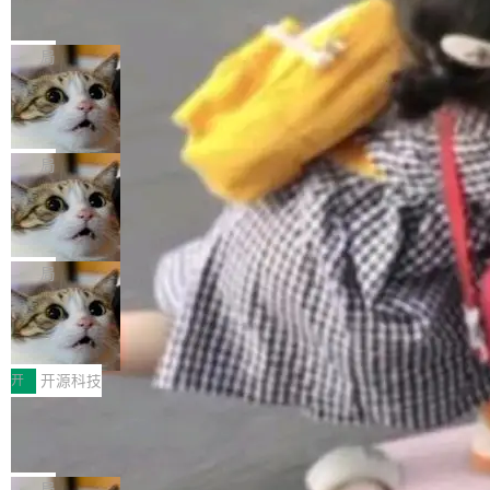
的帖子在 Reddit 火了
式”为主题，直面AI从实验室走向规模化产业落地
有一种东西，一旦用过就回不去了。Alex Fedos
的核心质量命题。会上，《2026智能研发生产力
eev 管它叫"软件设计的基石"。 他说的东西不新
局
工具选型手册》发布，Testin云测的Testin XAge
鲜——代数数据类型（ADT），尤其是和类型
nt智能测试系统入选AI测试领域代表产品。对CI
Cloudflare 开源内部企业 AI 平台 Clou
（sum type）。但他说清楚了一件事：这不是类
dflare OS
O而言，这提示了一个转变：AI测试正在从效率
型系统的学术体操，是日常编码的思维方式。 文
Cloudflare 发布了一个开源项目 Cloudflare O
工具升级为企业的质量基础设施。 CIO面对的新
章从一个简单的例子切入。一个网站的深色主题
S。如果你只看官方博客，你会觉得这是又一
局
现实 过去两年，CIO们的焦虑清单上多了两项：
设置，如果用布尔值 + 可空字段来表示——bool
个"AI 知识库 + 聊天机器人"——每个大厂都在
一是如何让大模型和智能体应用安全地从PoC走
ean 表示是否可切换，nullable 的默认模式、浅
Deno 团队开源 Celld，可自托管的分
做，没什么新鲜的。 但 Kenton Varda 在 Twitte
向生产，二是如何让测试团队跟得上AI应用...
布式 Durable Objects
色方案、深色方案——会产生大量无意义的组
r 上把事情说清楚了： 今天我们发布了 Cloudfla
Ryan Dahl 领导的 Deno 团队推出了最新开源项
合。方案缺了、配置冲突了、全 null 了。要知道
re OS，一个带连接器的聊天机器人，跟其他所
目 Celld，一个能在自己机器上运行 Cloudflare
局
哪些组合有效，作者说，你得靠"文档、校验、或
有科技公司做的一样。只不过，实际上它不一
Workers 和 Durable Objects 的守护进程。 设
者部落知识"。 换个写法。Rust 的 enum，两个
鲁大师7月新机性能/流畅/AI榜：vivo夺
样。这是 Sandstorm.io 的重制版，我十年前的
计思路很直接：每个对象是一个独立的 SQLite
变体：Switchable...
性能、流畅双第一，三星Galaxy Z系列
那个创业公司。不同的是，这次它构建在 Cloudf
数据库，按名称寻址，复制到你自己的 S3 兼容
2026年7月的手机市场，由于存储等硬件成本暴
新折叠缺席
lare Workers 上——我花了九年时间搭建的平台
存储库里。节点之间只通过这个存储库协调——
增，手机厂商的日子也不好过啊，新机速度明显
开
开源科技
——并且深度集成了 AI。这基本上是我十年秘密
没有控制平面，没有共识协议。每个对象自带一
放缓，因此硝烟味淡了许多。新机参数规格除开
计划的顶峰。 十年前，Ken...
Zed 推出 DeltaDB，一个记录 commit
个小型数据库，应用天然按分片构建，单个数据
高价的三星折叠（三星Galaxy Z Fold8 Ultra / Z
之间所有操作的版本控制系统
库的竞争和爆炸半径问题在设计层面就被消除
Fold8 / Z Flip8）外，其余要么是中低端机器，
Zed 编辑器团队发布了新项目——DeltaDB，一
了。 闲置的 cell 会休眠到几乎不占资源。当 cel
例如iQOO Z11i、REDMI Note 17、REDMI No
个在 git commit 之间记录每一次编辑操作的版
局