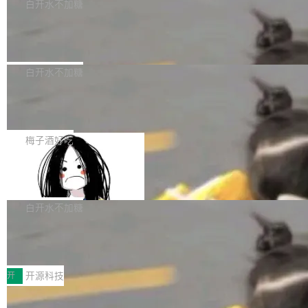
一个回归问题，该问题导致拉取镜像时会拒绝包
e 孵化器项目管理委员会（IPMC）投票中获得
白开水不加糖
pSeek作为与宇树科技具备战略合作关系的企
含绝对 hardlink 目标的镜像（此类镜像由某些镜
全票通过，随后获 Apache 软件基金会董事会批
业，获配股份数量占本次发行数量的2.31%。 除
马斯克 AI 百科项目 Grokipedia 被曝数
像构建工具生成）。moby/moby#53305 修复了
准。今天，Apache 软件基金会正式宣布 Apach
DeepSeek外，腾讯旗下上海启善投资有限公司
月未更新
Docker Engine 29.7.0 中引入的一个回归问
e Fluss 孵化毕业，成为 Apache 顶级项目（TL
埃隆·马斯克推出的AI百科项目 Grokipedia 被曝
获配9...
题，该问题可能导致在旧版 Linux 内核...
P）！这一里程碑不仅标志着 Fluss 迈入新的发
长期停止内容更新，未能实现其作为“AI版维基百
白开水不加糖
展阶段，也将进一步推动流式存储、实时湖仓与
科”替代品的目标。 据 Lawfare 最新调查，自今
AI 数据基础加速融合，为实时数据基础设施的发
Solon I18n：三种解析器，零样板代码
年4月以来，Grokipedia 页面更新功能基本停
展开启新的篇章。
滞，过去三个月内没有任何条目完成更新，用户
如果你在 Spring Boot 里做过国际化，流程大概
提交的编辑请求也长期处于待处理状态。 Groki
是这样的：配 MessageSource 的 Bean、写 R
梅子酒好吃
pedia 于去年底上线，定位为由人工智能生成内
eloadableResourceBundleMessageSource、
容的百科平台，被马斯克视为传统众包百科网站
Apache Doris 4.1 全面增强 Iceberg：
声明 LocaleResolver、注册 LocaleChangeInt
支持 UPDATE、MERGE INTO 与 Iceb
维基百科的替代方案。Lawfare 调查发现，无论
erceptor…五六步之后才能看到第一行翻译文
Apache Doris 4.1 要补齐的，正是缺失的那一
erg V3
热门页面还是低关注度页面，均未出现近期更
本。 Solon 换了个方式。整个 i18n 模块围绕三
半。在已有查询能力的基础上，Doris 进一步支
白开水不加糖
新，相关问题并非局限于特定领域，而是在不同
个解析器、一个注解、一个工具类展开——没有
持了 UPDATE、DELETE、MERGE INTO 等数
主题和访问量页面中普遍存在。 调查人员最初认
XML、没有拦截器注册、没有样板配置。 资源
Testin XAgent：CIO智能测试落地指南
据修改操作、完整的表结构管理与分区演进，以
为，Grokipedia可能只是限...
文件的约定 把文件放到 resources/i18n/ 下： r
及 rewrite_data_files、expire_snapshots 等日
7月30日，TiD2026质量竞争力大会在北京中关
esources/i18n/messages.properties ...
常维护操作，并完整支持 Iceberg V3 格式。
村国家自主创新示范区会议中心开幕。本届大会
开
开源科技
由中关村智联软件服务业质量创新联盟主办，以
让非法状态不可表示：一篇关于 ADT
“智构可信·质创未来——AI原生时代的质量新范