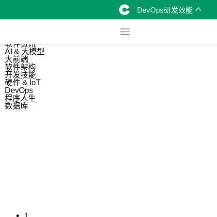
DevOps研发效能
综合
开源资讯
软件资讯
AI & 大模型
大前端
软件架构
开发技能
硬件 & IoT
DevOps
程序人生
数据库
1