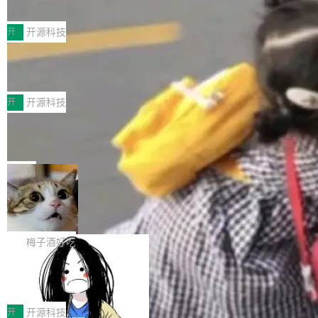
典型案例
计算节点间多种内存类型的高性能通信。 UCL-
近日，工信部科技司公示《2025人工智能应用典
MPComm将作为一种传输引擎接入Mooncake T
型案例入选名单》，深信服“面向企业研发场景的
开
开源科技
ENT，实现零拷贝传输性能提升30%、非零拷贝
开源 AI 编程平台 CoStrict 应用”凭借卓越的技术
传输性能最高提升5倍。UCL-MPComm底层基
深信服AI算力网关入选工信部人工智能
创新与落地成效成功入选。 全链路私有化部署，
应用典型案例！
于自研UCL-Engine通信引擎，后续腾讯网平将
助力企业AI研发安全落地 当前，越来越多企业已
前不久，工业和信息化部正式发布《2025年人工
持续开源更多基于UCL-Engine的高性能通信组
经开始引入 AI Coding 工具，通过调用公有云模
智能应用典型案例名单》，集中展示人工智能在
开
开源科技
件。 腾讯网平团队在UCL-MPComm中实现了一
型或企业内部部署模型提升研发效率。但随着 AI
各领域的应用成果，覆盖技术底座、行业赋能、
个独立于业务线程的全局通信引擎（Engine），
Jeff Dean 离开 Google：一个时代的结
Coding 从个人辅助工具逐步走向团队级、组织
产品应用、支撑保障、专题等五大方向。深信服
并实...
束，一个实验室的开始
级应用，企业在规模化落地过程中，对安全性、
AI算力网关（AI创新平台）成功入选！ 随着各行
Google 员工编号 20。MapReduce 作者之一。
可控性和代码质量提出了更高要求。 首先是数据
各业的Agent走向规模化建设，算力构成形态逐
Bigtable 作者之一。TensorFlow 的作者之一。
局
安全与合规要求。对于大多数普通研发场景，公
渐丰富，用户关注的重点也在发生变化：不只是
Gemini 的架构师。Google 首席科学家。 Jeff D
有云模型能够满足快速试用和效率提升的需求。
🔥 SolonCode v2026.8.4 发布：界面
让AI用起来，还要进一步看清混合算力时代下，
ean 在 Google 工作了 27 年后，宣布离职。 他
但对于金融、能源、医疗等对数据安全要求较...
字体可调、22 种语言、记忆搜索增强
Token花在哪里、算力是否被充分利用，以及持
不是一个人走。一同离开的还有 Sanjay Ghema
打开终端就能上岗的全中文编码智能体，这一轮
续增长的AI成本该如何优化。 深信服AI算力网关
wat（Google 员工编号 23，Jeff Dean 二十多
把「看得清、用母语、记得住」三件事一次补
梅子酒好吃
正是围绕这些实际问题，从Token治理和成本治
年的编程搭档，MapReduce 和 Bigtable 的共同
齐。 SolonCode 是什么 SolonCode 是杭州无
理两个方面，让用户的每一份算力都看得清、管
作者）、Quoc Le（Google 大脑核心成员，Se
让“代码语义理解”深度释放AI Coding
耳科技研发的企业级终端编码智能体——一位全
得住、用得稳、省得下、更安全！ 一、从现在开
价值潜能：华为云码道（CodeArts）
q2Seq 和 DocAI 的共同发明人）以及 Oriol Vin
中文驱动的数字员工，自主理解需求、规划步
一、代码仓深度理解技术的作用与价值 在软件工
始，Token使用一目...
代码仓技术解析
yals（Gemini 联合负责人，AlphaSta...
骤、编写代码。不挑模型、不挑平台，curl 一行
程实践中，代码仓是企业核心知识资产的主要载
开
开源科技