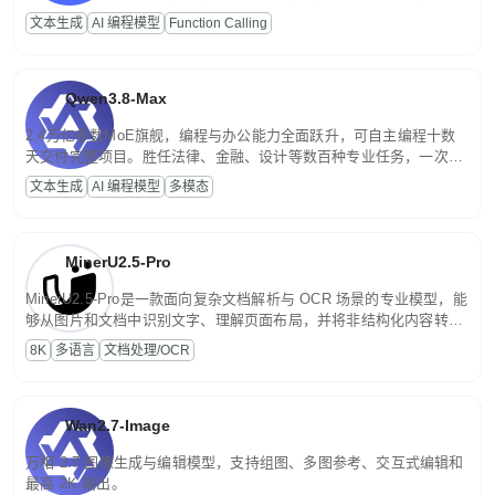
高并发、轻量化任务，适合日常对话、内容创作、基础 RAG、批量
文本生成
AI 编程模型
Function Calling
文案处理等普惠刚需场景。
Qwen3.8-Max
2.4万亿参数MoE旗舰，编程与办公能力全面跃升，可自主编程十数
天交付完整项目。胜任法律、金融、设计等数百种专业任务，一次对
话端到端交付生产级成果。原生视觉理解贯穿规划、执行与验证全流
文本生成
AI 编程模型
多模态
程，支持超长文档与长视频的深度语义解析。长程任务中自主规划与
闭环迭代，持续进化。
MinerU2.5-Pro
MinerU2.5-Pro是一款面向复杂文档解析与 OCR 场景的专业模型，能
够从图片和文档中识别文字、理解页面布局，并将非结构化内容转换
为便于存储、检索和二次处理的结构化结果。
8K
多语言
文档处理/OCR
Wan2.7-Image
万相 2.7 图像生成与编辑模型，支持组图、多图参考、交互式编辑和
最高 2K 输出。