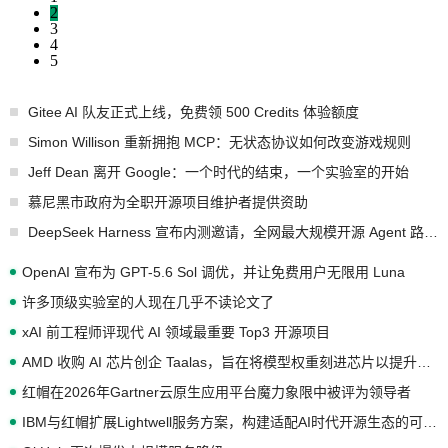
2
3
4
5
Gitee AI 队友正式上线，免费领 500 Credits 体验额度
Simon Willison 重新拥抱 MCP：无状态协议如何改变游戏规则
Jeff Dean 离开 Google：一个时代的结束，一个实验室的开始
慕尼黑市政府为全职开源项目维护者提供资助
DeepSeek Harness 宣布内测邀请，全网最大规模开源 Agent 路演现场诞生
OpenAI 宣布为 GPT-5.6 Sol 调优，并让免费用户无限用 Luna
许多顶级实验室的人现在几乎不读论文了
xAI 前工程师评现代 AI 领域最重要 Top3 开源项目
AMD 收购 AI 芯片创企 Taalas，旨在将模型权重刻进芯片以提升推理性能
红帽在2026年Gartner云原生应用平台魔力象限中被评为领导者
IBM与红帽扩展Lightwell服务方案，构建适配AI时代开源生态的可信基础设施