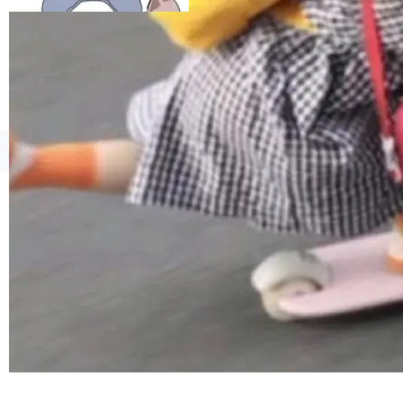
esources/i18n/messages.properties ...
©OSCHINA(OSChina.NET)
京ICP备2025119063号