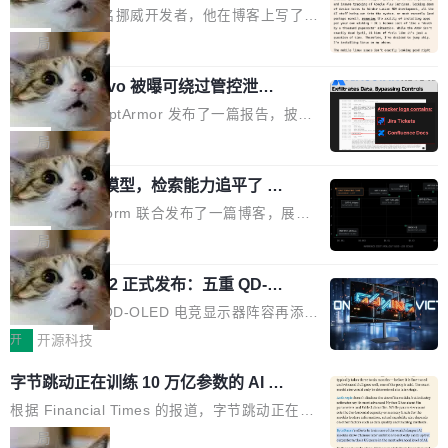
ux，称“AOSP 已死”
代码起点、解释逻辑，但它经常自信地给出错误
芯片制造工厂。 这就是 Chip Tycoon。 一个黄
Runarcn 是一名挪威开发者，他在博客上写了一
结果——「一块焦炭，上面放了一枝百里香，然
色的小车载着一片硅晶圆，穿过 20 栋建筑，从
篇文章，标题很直白：《I'm switching my phon
局
后告诉你这是三分熟。」 判断力仍然是不可替代
石英砂一路走到封装好的芯片。晶圆在每一站都
e from Android to Linux》。 他的核心论点很简
的。AI「不能替你定义什么是好，不能决定哪些
会发生肉眼可见的变化——长晶体、抛光、涂光
Atlassian Rovo 被曝可绕过管控泄露 J
单：AOSP（Android Open Source Project）
取舍可以接受」，也看不出来什么时候结果在技
ira 和 Confluence 数据，厂商两个月没
刻胶、蚀刻、离子注入、铜互联。公园中央是一
已经死了。不是技术上死了，而是作为一个真正
安全公司 PromptArmor 发布了一篇报告，披露
术上正确、但方向完...
回复
个环形路线，因为芯片制造需要把光刻流程重复
的开源项目死了。Google 把越来越多的核心功
Atlassian 的 AI agent Rovo 存在严重的数据泄
局
大约 60 次，每次一层。动画里简化为 4 圈。 整
能从 AOSP 移到了闭源的 Google Play Service
露漏洞：攻击者可以通过 indirect prompt inject
个项目只有一个 HTML 文件。没有构建步骤，没
s 里，设备树和内核源码被厂商锁死，你能看到
一个 4B 开源模型，检索能力追平了 G
ion（间接提示注入）窃取整个 Atlassian 租户内
有依赖，没有网络请求。屏幕上每个形状都是 C
PT-5.6 Sol，成本降到 1/100
代码但你改不了，改了也刷不进去。 为什么 AO
的 Jira 工单和 Confluence 文档，全程不需要任
Neon 和 Castform 联合发布了一篇博客，展示
anvas 上纯手...
SP 不够用了 Runarcn 列举了几条他离开 Andro
何人工审批。 更值得注意的是，这个漏洞在 5
了一个惊人的结果：一个 4B 参数的开源模型，
局
id 的具体理由： Google Pla...
月 23 日就报告给了 Atlassian，两个多月过去
经过 RL 后训练之后，在检索任务上的准确率追
了，公司除了表示"感谢"并分配了一个 case nu
技嘉 GO27Q32 正式发布：五重 QD-OL
平了 GPT-5.6 Sol，但每次请求的成本只有对方
ED 面板加持，320Hz 极速与影院级画
mber 之外，再没有任何实质性回应。Rovo 至
的 1/100。 具体来说，GPT-5.6 Sol 做一次典型
技嘉科技旗下 QD-OLED 电竞显示器阵容再添旗
面兼得
今仍处于漏洞未修复状态。 攻击链路 攻击链并
的多轮搜索请求需要超过 10 秒，端到端成本约
舰新作。GO27Q32 将于 2026 年 9 月 15 日正
开
开源科技
不复杂。 受害者给 Rovo 提了一个正...
0.03 美元。对于需要反复搜索的 agent 工作流
式上市，以 27 英寸 QHD 分辨率、三星显示 Pe
字节跳动正在训练 10 万亿参数的 AI 模
来说，这个速度和成本都"高得让人没法用"。而
nta Tandem 五重发光架构为核心，为高端玩家
型
4B 开源模型在推理速度上快了几个数量级，成
打造速度与画质不妥协的沉浸体验。 GO27Q32
根据 Financial Times 的报道，字节跳动正在训
本低了两三个数量级。 问题在于，小模型开箱即
搭载三星最新 QD-OLED 面板，采用 5 层串联
练一个 10 万亿参数的 AI 模型，目前处于预训练
局