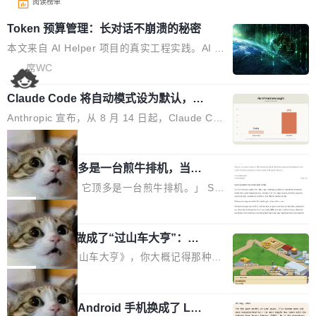
阅读榜单
Token 预算管理：长对话不崩溃的秘密
本文来自 AI Helper 项目的真实工程实践。AI H
elper 是一个开源的 Chrome 智能助手扩展，采
席WC
用 ReAct 推理循环架构，内置 44 个工具，支持
Claude Code 将自动模式设为默认，称
多轮工具调用和复杂任务拆解。 问题：多轮推理
人类审批只抓到 13.6% 危险命令
的 Token 雪崩 ReAct 架构的核心是"推理-行动-
Anthropic 宣布，从 8 月 14 日起，Claude Cod
观察"循环。每一轮循环，AI 调用工具、拿到结
e 在 Pro、Max、Team 计划上将默认启用自动
局
果、把结果追加到消息历史中。一个复杂任务可
模式（auto mode）。这个决定背后，是两组让
能跑十几轮甚至几十轮，每轮的工具结果（页面
AI 辅助编程顶多是一台煎牛排机，当不
人不安的数据。 第一组：人类审批到底有多不靠
了厨师
HTML、搜索结果、文件内容）动辄几千 token
谱？Anthropic 在 1053 名付费用户中做了一项
「AI 不是厨师。它顶多是一台煎牛排机。」 Ser
s。 问题来了：随着轮次增加，消息历史不断膨
对照实验，人为审核只抓到了 13.6% 的危险命
hii Sydorets 写了一篇博客，把 AI 辅助编程比作
局
胀，总 Token 量逼近模型的上下文窗口上限。
令，而自动模式抓到了 89%。自动模式拦截了 8
煎牛排——任何人都能把肉扔进锅里弄熟，但要
一旦超限，要么 API 直接报错，要么模型开
00 条人类审批通过的指令，人类只拦截了 6 条
他把芯片制造做成了“过山车大亨”：一
稳定产出真正好的结果，需要真正的理解。机器
始"遗忘"...
个浏览器里的半导体工厂
自动模式放过的指令。更令人担忧的是，随着会
能按食谱重复操作、规模化产出，但它不知道你
如果你玩过《过山车大亨》，你大概记得那种俯
话变长，人类的检测率从早期的约 17% 下降到
脑子里到底想要什么，除非你把想法翻译成明确
瞰视角——小人在公园里走来走去，游乐设施运
局
50 轮后的约 5%——人会疲劳，机器不会。 第
的需求。 文章的核心论点很简单：AI 让你更
转着，一切都在你的注视下运行。现在想象同样
二组：出了事有多严重？在 5-6 月标记的...
快，但快不等于好。 它能自动化重复劳动、生成
一名开发者将 Android 手机换成了 Lin
的视角，但公园里不是过山车，而是一座完整的