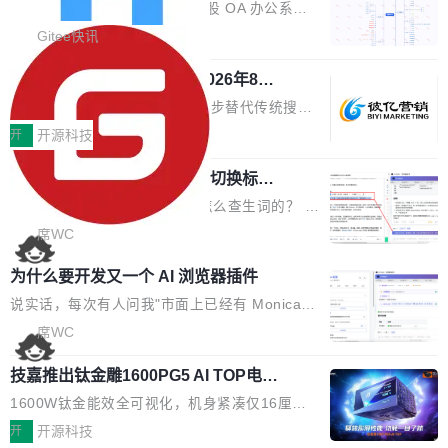
业固有认知重构等议题展开跨界对话，聚焦行业
统
「应用」，它是一个运行在浏览器引擎里的网
答卷安全性；同时升级考试能力，完善填空题判
勾股 OA v6.0.2 已经发布。 勾股 OA 办公系统
真实痛点与突破方向...
页，外面套了一层 Windows 的壳。 WebView2
分、防切屏等功能体验，并优化多项产品细节，
是一款简单实用的开源的企业办公系统。系统集
Gitee快讯
本身就是个内存大户。它加载了完整的 Edge 渲
提升整体使用体验。 新增功能 01. 新增验证手
成了系统设置、附件管理、人事管理、行政管
染引擎，包括 JavaScript 引擎...
机号后查看、修改已答问卷功能 02. 新增填空题
942亿赛道如何选对伙伴？2026年8月G
理、消息管理、资产管理、企业公告、知识网
EO公司推荐
判分功能 03. 添加协作管理员支持树形结构选择
盘、审批流程设置、办公审批、工作计划、工作
当DeepSeek、豆包等大模型逐步替代传统搜索
体验优化与修复 •页面与体验优化 优化工作台首
汇报、工作日志、日常办公、财务管理、客户管
成为用户获取信息的主要入口,品牌竞争的逻辑变
开
开源科技
页 UI 展示效果，提升页面使用体验。 优化防切
理、合同管理、项目管理、任务管理等功能模
了:不再是争抢关键词排名,而是想办法进入AI脱
屏提醒规则，调整为每次切屏均触发提示，提升
块。系统简约，易于功能扩展，方便二次开发，
任意网页划词 AI 问答：不用切换标签页
口而出的那个答案。"GEO公司推荐"这个搜索词
考试规范性。 优化登录状...
的效率秘诀
可以用来做日常 OA，CRM，ERP，业务管理等
背后,折射的是企业面对新兴服务赛道时的集体困
看英文技术文档的时候，你是怎么查生词的？ 我
系统。 勾股OA6.0.2版本主要是对勾股OA 6第
惑——该信谁、看什么、怎么选。 据易观分析
猜大多数人的流程是：选中单词 → Ctrl+C → 切
席WC
一个大版本发布的部分功能细节优化和bug问题
《中国GEO市场产业图谱》数据,2026年中国GE
到翻译标签页 → Ctrl+V → 看翻译 → 切回原
修复的版本，具体更新日志如下： 1、补全新版
为什么要开发又一个 AI 浏览器插件
O行业规模预计达942亿元,同比增长169.7%。G
文。遇到不懂的代码片段，再切到 ChatGPT 问
本的各个审批类型的审批单导出 2、优化各个审
artner同期预测,传统搜索引擎访问量年内将下滑
一下。来回切换几次，思路早断了。 今天介绍的
说实话，每次有人问我"市面上已经有 Monica、
核反确认审批的逻辑，使...
25%,AI载体流量占比突破40%;埃森哲2025年中
开源 Chrome 扩展 AI Helper，有一个划词浮动
Sider、Copilot for Chrome 这些 AI 浏览器插件
席WC
国消费者调研则指出,37%的用户在有明确购买需
工具栏功能，能让你在任意网页选中文本就直接
了，你为什么还要再做一个"，我都觉得这个问题
求时倾向于先问AI。几组数据指向一致:GEO已
技嘉推出钛金雕1600PG5 AI TOP电
用 AI，完全不用切换标签页。 划词工具栏是什
问得好。 因为我自己也是从用户变成开发者的。
从营销"加分项"变成品牌在AI时...
源：为发烧级主机与本地AI算力打造旗
么 安装 AI Helper 后，在任意网页选中文本，选
现有产品的天花板 我用过不少 AI 浏览器插件。
1600W钛金能效全可视化，机身紧凑仅16厘米
舰供电方案
区旁边会自动浮现一个工具栏： 工具 功能 典型
刚开始觉得都挺好——选中一段文字，弹出解
继2026台北电脑展首度亮相后，技嘉科技近日正
开
开源科技
场景 AI 搜索 联网搜索相关信息 看到陌生概念，