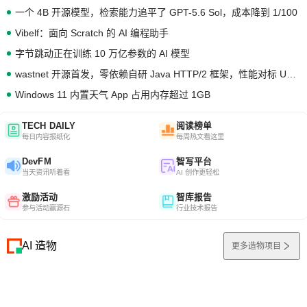
一个 4B 开源模型，检索能力追平了 GPT-5.6 Sol，成本降到 1/100
Vibelf：面向 Scratch 的 AI 编程助手
字节跳动正在训练 10 万亿参数的 AI 模型
wastnet 开源首发，零依赖自研 Java HTTP/2 框架，性能对标 Undertow !
Windows 11 内置天气 App 占用内存超过 1GB
TECH DAILY
阅读榜单
每日内容报纸化
每周热文看这里
DevFM
智写平台
当天资讯听着看
AI 创作更轻松
激励活动
智库报告
参与活动赢源石
行业技术报告
AI 造物
更多造物项目