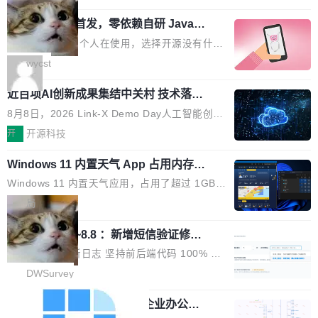
用时的检索能力确实远不如闭源前沿模型。差距
式发光结构，并装配全新 ObsidianShield 抗反
阶段。 10 万亿是什么概念？Anthropic 目前最
在哪？就在 RL 后训练。 从 RAG 到 agentic...
wastnet 开源首发，零依赖自研 Java H
射镀膜，黑阶表现提升可达40%，并将表面硬度
大的模型 Mythos 5 约 8 万亿参数。DeepSeek
TTP/2 框架，性能对标 Undertow !
由2H升級至3H，画面对比度与强度都提升的同
V4-Pro 是 1.6 万亿。月之暗面的 Kimi K3 是 2.
这个项目一直是个人在使用，选择开源没有什么
时还具有 320Hz 刷新率与 0.03ms GTG 灰阶响
8 万亿。美团 LongCat-2.0 是 1.6 万亿。字节
动机理由，就是想开源了，如果非要说一个，那
wycst
应时间，从源头消除拖影与动态模糊。 1.突破 O
跳动的这个未命名模型，直接跳到了 10 万亿。
就是它多少弥补了国产 Java 自研 HTTP/2 框架
LED 画质局限，暗部细节...
预训练通常需要 3 到 6 个月，之后还有微调阶
近百项AI创新成果集结中关村 技术落地
这块空白——放眼国产 Java 生态，能拿出手的
与产业迭代提速
段。按这个时间线，最早可能在 2026 年底或 2
HTTP/2 网络框架，要么闭源，要么底层建立在
8月8日，2026 Link-X Demo Day人工智能创新
027 年初发布。 这个节点很微妙。Anthropic 刚
Netty 之上，真正自研的 Java 实现几乎没有。
项目展在北京中关村举办。本次活动由星连资
开
开源科技
在 5 月发布了 Mythos 5...
wastnet 是一款完全自研、零第三方依赖的轻量
本、华清普智AI孵化器主办，汇聚近2000名产
级 Java 网络应用框架，核心基于 JDK 原生 NI
Windows 11 内置天气 App 占用内存超
业、学术、投资人士，集中展出近百项覆盖AI芯
过 1GB
O 构建 Reactor 多路复用模型，不依赖 Netty、
片、算力、模型、应用全链条创新项目，聚焦AI
Windows 11 内置天气应用，占用了超过 1GB
Tomcat 等任何第三方网络库。其 HTTP/2 协议
技术产业化落地与资本对接，呈现当前国内AI前
内存。 Notebookcheck 的测试发现这个数字
局
栈从 HPACK、Huffman 到 ALPN 均为自主实
沿技术突破与商业化最新进展。 活动围绕AI学术
时，反复确认了多次。不是 100MB，不是 500
现，在基准测试中与 Un...
研究与产业落地融合展开多维度研讨。星连资本
调问更新7.26~8.8 ：新增短信验证修
MB，是 1 个 G。一个显示天气的应用。 Windo
改，考试能力升级
创始合伙人张鸣晨表示，AI产业化是长期产融结
ws 内置应用臃肿早就是老话题了，但一款天气
DWSurvey 更新日志 坚持前后端代码 100% 开
合过程，早期优质技术项目需持续资本与产业资
应用占用内存就超过 1G 还是过于离谱——问题
源助力企业建设自主可控的问卷调研系统 官网地
DWSurvey
源赋能，助力创新从概念走向落地。现场青年学
出在 WebView2。微软的天气 App 本质上是一
址www.diaowen.net ➔ 源码下载Gitee 仓库 ➔
者、产业专家、投资人围绕AI前沿技术瓶颈、行
个嵌在 Edge WebView 里的网页。它不是一个
勾股 OA v6.0.2 已经发布，企业办公系
本次更新新增短信验证修改已答问卷功能，提升