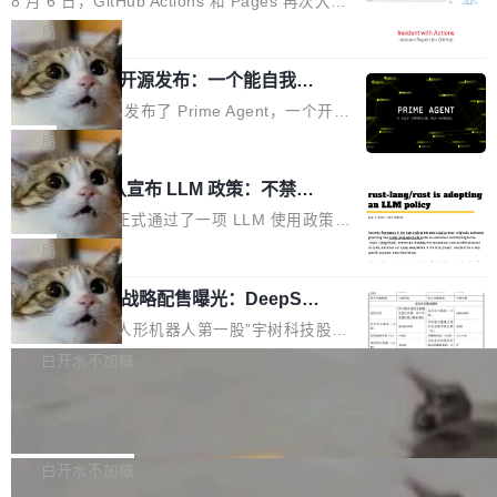
8 月 6 日，GitHub Actions 和 Pages 再次大规
驱动你去学 CuTe，但还没被那些"邪恶的" Hopp
也为产业链企业探索产品创新与商业增长打开新
模服务降级，Actions 完全不可用超过 5 小时，
局
er++ 优化所淹没，足够容易修改和适配。 更关
的空间。 8月14日，开源鸿蒙智能硬件开发者日
webhook 停发，连自托管 runner 也因调度层故
键的是 FA2 的持久性...
（OHDD：OpenHarmony Hardware Develope
Prime Agent 开源发布：一个能自我改
障无法工作。Pages、Copilot code review、C
进的编程 Agent，ARC-AGI 3 超越人类
r Day）将在杭州启航。活动面向智能硬件产业
opilot coding agent 全部受影响。从检测到完全
Prime Intellect 发布了 Prime Agent，一个开源
专家基线
链企业和开发者，邀请行业专家与资深技术顾
恢复，大约 12 小时。 这是 2026 年 8 月的第六
的编程 Agent Harness，核心设计围绕两个抽
局
问，围绕开源鸿蒙技术能力、设备适配、芯片适
起事故，其中四起与 AI/Copilot 服务相关。 Git
象：Recursive Language Model（RLM）和 C
配、功耗与稳定性调优、兼容性测评及统一互联
Rust 项目团队宣布 LLM 政策：不禁
Hub 员工 kdaigle 在 HN 讨论中贴出了一组数
ontinual Harness。在 ARC-AGI 3 基准测试
等内容展开系统讲解和实战交流，帮助企业进一
止，但你要承认哪些代码不是你写的
据：2025 年全年 10 亿次 commit。现在，每周
上，Prime Agent + Opus 5 的组合达到了 95.
Rust 语言项目正式通过了一项 LLM 使用政策，
步了解开源鸿蒙在智能...
2.75 亿次，全年预计 140 亿次。GitHub...
5% RHAE Best@1，超过了 ARC 报告的人类专
覆盖 rust-lang/rust 单一仓库的代码贡献。这不
局
家基线 95.4%。 不是又一个 coding agent 包装
是项目级别的官方立场，目前由五个团队采纳，
宇树科技 IPO 战略配售曝光：DeepSe
器 Prime Agent 的架构和市面上大多数 coding
但它可能是主流开源项目中关于 AI 辅助贡献最
ek 获配 93.3 万股，锁定 36 个月
agent 有本质区别。大多数 agent harness 的设
细致的一份规则。 政策的核心只有一句话：LLM
8月6日晚间，“人形机器人第一股”宇树科技股份
计是基于早期模型的能力—...
可以用来分析、提炼、审阅、建议，但不能用来
有限公司披露IPO发行价格及战略配售结果，杭
白开水不加糖
创作。 具体来说，LLM 生成的代码可以提交，
州深度求索人工智能基础技术研究有限公司（De
但必须满足五个条件：预先安排、非关键、高质
Docker 29.7.2 发布
epSeek）获配93.3399万股，按150.8元/股发行
量、充分测试、充分审查，并且必须披露。LLM
价格计算，认购金额约1.41亿元，股份锁定期为
Docker 29.7.2 现已发布，具体更新内容如下：
不得生成涉及安全性的关键变更，除非作者本身
36个月。 公告显示，本次宇树科技战略配售对
Bug fixes and enhancements 修复多次传递同
白开水不加糖
就是领域专家。即使如此，政策也"强烈不建
象主要包括长期投资机构、与公司业务具有战略
一环境变量时，docker service create和docker