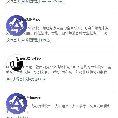
文本生成
AI 编程模型
Function Calling
文案处理等普惠刚需场景。
Qwen3.8-Max
2.4万亿参数MoE旗舰，编程与办公能力全面跃升，可自主编程十数
天交付完整项目。胜任法律、金融、设计等数百种专业任务，一次对
话端到端交付生产级成果。原生视觉理解贯穿规划、执行与验证全流
文本生成
AI 编程模型
多模态
程，支持超长文档与长视频的深度语义解析。长程任务中自主规划与
闭环迭代，持续进化。
MinerU2.5-Pro
MinerU2.5-Pro是一款面向复杂文档解析与 OCR 场景的专业模型，能
够从图片和文档中识别文字、理解页面布局，并将非结构化内容转换
为便于存储、检索和二次处理的结构化结果。
8K
多语言
文档处理/OCR
Wan2.7-Image
万相 2.7 图像生成与编辑模型，支持组图、多图参考、交互式编辑和
最高 2K 输出。