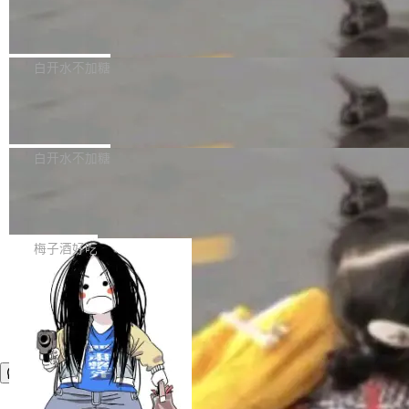
议"这么做。 对于不披露的情况，审核者可以直
合作关系或长期合作愿景的大型企业、科创板保
Apache Fluss 毕业成为顶级项目
service update会发生 panic 的问题。docker/cl
接关闭 PR，无需解释。 政策作者 Jynn Ne...
荐人跟投子公司，以及公司高级管理人员和核心
i#7145 修复了 Docker Engine 29.7.0 中引入的
今年 7 月，Apache Fluss 的毕业提案在 Apach
员工参与设立的专项资产管理计划。其中，Dee
一个回归问题，该问题导致拉取镜像时会拒绝包
e 孵化器项目管理委员会（IPMC）投票中获得
白开水不加糖
pSeek作为与宇树科技具备战略合作关系的企
含绝对 hardlink 目标的镜像（此类镜像由某些镜
全票通过，随后获 Apache 软件基金会董事会批
业，获配股份数量占本次发行数量的2.31%。 除
像构建工具生成）。moby/moby#53305 修复了
马斯克 AI 百科项目 Grokipedia 被曝数
准。今天，Apache 软件基金会正式宣布 Apach
DeepSeek外，腾讯旗下上海启善投资有限公司
月未更新
Docker Engine 29.7.0 中引入的一个回归问
e Fluss 孵化毕业，成为 Apache 顶级项目（TL
埃隆·马斯克推出的AI百科项目 Grokipedia 被曝
获配9...
题，该问题可能导致在旧版 Linux 内核...
P）！这一里程碑不仅标志着 Fluss 迈入新的发
长期停止内容更新，未能实现其作为“AI版维基百
白开水不加糖
展阶段，也将进一步推动流式存储、实时湖仓与
科”替代品的目标。 据 Lawfare 最新调查，自今
AI 数据基础加速融合，为实时数据基础设施的发
Solon I18n：三种解析器，零样板代码
年4月以来，Grokipedia 页面更新功能基本停
展开启新的篇章。
滞，过去三个月内没有任何条目完成更新，用户
如果你在 Spring Boot 里做过国际化，流程大概
提交的编辑请求也长期处于待处理状态。 Groki
是这样的：配 MessageSource 的 Bean、写 R
梅子酒好吃
pedia 于去年底上线，定位为由人工智能生成内
eloadableResourceBundleMessageSource、
容的百科平台，被马斯克视为传统众包百科网站
声明 LocaleResolver、注册 LocaleChangeInt
维基百科的替代方案。Lawfare 调查发现，无论
erceptor…五六步之后才能看到第一行翻译文
热门页面还是低关注度页面，均未出现近期更
本。 Solon 换了个方式。整个 i18n 模块围绕三
新，相关问题并非局限于特定领域，而是在不同
个解析器、一个注解、一个工具类展开——没有
主题和访问量页面中普遍存在。 调查人员最初认
XML、没有拦截器注册、没有样板配置。 资源
为，Grokipedia可能只是限...
文件的约定 把文件放到 resources/i18n/ 下： r