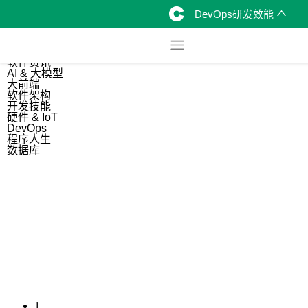
DevOps研发效能
综合
开源资讯
软件资讯
AI & 大模型
大前端
软件架构
开发技能
硬件 & IoT
DevOps
程序人生
数据库
1