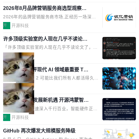
释；写邮件时帮你润色；看英文网页给你翻译摘
式发布钛金雕1600PG5 AI TOP电源。这款高端
想快速了解背景 解释 让 AI 解释选中文本 读到
要。但用久了你会发现，它们本质上都是同一类
2026年8月品牌营销服务商选型观察：
电源专为发烧级DIY主机与本地AI算力平台打
费解...
从流量思维到品牌资产思维的范式转移
东西：一个带网页上下文的聊天框。 它们能读取
造，整机长度仅16厘米，提供1600W额定功率
2026年的品牌营销服务商市场,正经历一场深刻
页面的文本，然后把文本丢给大模型，再返回一
与80PLUS钛金能效；支持ATX 3.1与PCIe 5.1
的价值重构。全球全案品牌代理机构市场从2025
开
开源科技
段回答。仅此而已。 这当然有用，但总觉得差点
规范，结合服务器级元件、完善供电线材与内置
年的83.1亿美元增长至2026年的86.6亿美元,年
意思。比如我在一个后台管理系统里，需要填50
实时LCD监控屏，可充分满足当下高阶PC主机
许多顶级实验室的人现在几乎不读论文
复合增长率达5.44%,预计2032年将突破120亿美
个表单字段，每个字段还有联动逻辑；比如我
了
的严苛使用需求。 澎湃功率，紧凑机身 钛金雕1
元。数字广告与公共关系相关服务市场更是从20
「许多顶级实验室的人现在几乎不读论文了，而
想...
600PG5 AI TOP具备强悍输出功率，同时实现
25年的8463亿美元扩张至2026年的8763亿美
且他们认为 ICLR/ICML/NeurIPS 充斥着大量过
局
机身尺寸大幅精简。整机长度仅16厘米，属于同
元。数字的背后是一个清晰的事实——品牌对专
度宣传和欺诈。」 OpenAI 研究员 Keller Jorda
功率段机身尺寸十分紧凑的1600W电源产品。小
业化营销服务的需求从未如此迫切。 但市场扩容
xAI 前工程师评现代 AI 领域最重要 Top
n 这条推文引发了广泛讨论。他不是在说风凉
巧机身有效提升市面主流标准A...
3 开源项目
的同时,服务商的竞争逻辑正在改变。2026年Top
话，他是说出了一个圈内人尽皆知但很少公开捅
Flash Attention 2 可能比我们所有人都活得久。
Agency年度合辑的观察指出,“产品”这个离消费
破的事实。 Jordan 随后补充了一句软化声明：
这句话不是来自某个技术博客，而是出自 Hieu
局
者最近的载体,在整个品牌营销层面的权重显著变
「我不认为这些会议上大部分论文都在过度宣传
Pham 的一条推文。Hieu Pham 是谁？他是 xAI
高了。全域营销服务商的竞争正在从规模转向深
或造假。问题是，作为读者，如果你筛选出那些
共商智能硬件发展新机遇 开源鸿蒙智能
的早期工程师之一，在 Grok 训练基础设施团队
度,案例厚度、全域覆盖、多线协同...
硬件开发者日杭州站即将举行
看起来最令人兴奋的论文，那它们大部分都是过
工作过。近日他在 X 上发了一条帖子，列出了他
随着万物智联加速深入千行百业，智能硬件正从
度宣传的。」 这才是真正的痛点。不是所有论文
认为现代 AI 领域最重要的三个开源项目。 第一
单点设备迈向智能化、网联化、协同化发展。作
开
开源科技
都有问题，是最吸引眼球的那批论文最有问题。
个名字毫无悬念：Flash Attention 2。 Hieu 的
为面向全场景、跨终端的分布式操作系统，开源
他引用的帖子来自 Mathew Shen，一位 ICLR 2
理由很具体。FA 系列不需要解释，但 FA2 是他
GitHub 再次爆发大规模服务降级
鸿蒙通过统一技术底座和分布式能力，为不同类
026 的读者：「看了篇 ...
认为最重要的一个——复杂度恰到好处，刚好能
型智能设备的开发、连接与互联提供关键支撑，