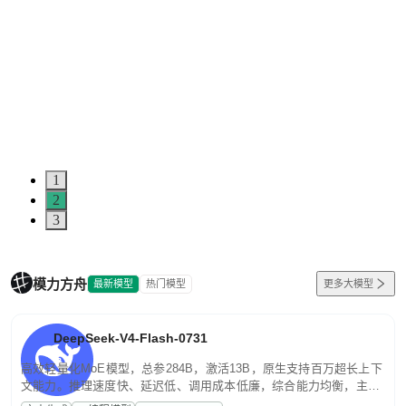
1
2
3
模力方舟
最新模型
热门模型
更多大模型
DeepSeek-V4-Flash-0731
高效轻量化MoE模型，总参284B，激活13B，原生支持百万超长上下
文能力。推理速度快、延迟低、调用成本低廉，综合能力均衡，主打
高并发、轻量化任务，适合日常对话、内容创作、基础 RAG、批量