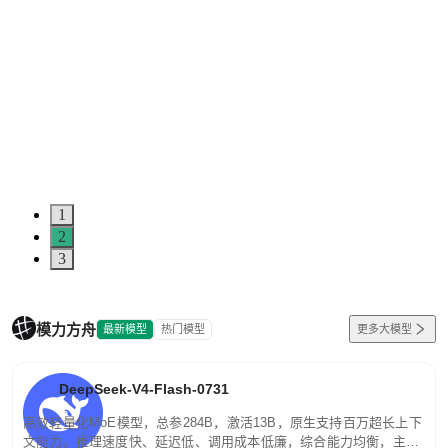
1
2
3
模力方舟
最新模型
热门模型
更多大模型
DeepSeek-V4-Flash-0731
高效轻量化MoE模型，总参284B，激活13B，原生支持百万超长上下
文能力。推理速度快、延迟低、调用成本低廉，综合能力均衡，主打