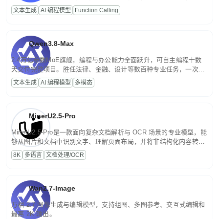
高并发、轻量化任务，适合日常对话、内容创作、基础 RAG、批量
文本生成
AI 编程模型
Function Calling
文案处理等普惠刚需场景。
Qwen3.8-Max
2.4万亿参数MoE旗舰，编程与办公能力全面跃升，可自主编程十数
天交付完整项目。胜任法律、金融、设计等数百种专业任务，一次对
话端到端交付生产级成果。原生视觉理解贯穿规划、执行与验证全流
文本生成
AI 编程模型
多模态
程，支持超长文档与长视频的深度语义解析。长程任务中自主规划与
闭环迭代，持续进化。
MinerU2.5-Pro
MinerU2.5-Pro是一款面向复杂文档解析与 OCR 场景的专业模型，能
够从图片和文档中识别文字、理解页面布局，并将非结构化内容转换
为便于存储、检索和二次处理的结构化结果。
8K
多语言
文档处理/OCR
Wan2.7-Image
万相 2.7 图像生成与编辑模型，支持组图、多图参考、交互式编辑和
最高 2K 输出。