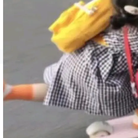
境、兼容场景、一键直出”。 Hy ASR 3.0 previe
w 不要求标准普通话，方言识别覆盖粤语、吴语
等 10 大方言片区和 20 余个二级小片区。在开
源评测集中，Hy ASR 3.0 preview 在多语种的
WER（...
©OSCHINA(OSChina.NET)
京ICP备2025119063号