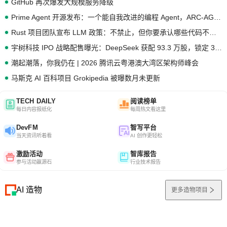
GitHub 再次爆发大规模服务降级
Prime Agent 开源发布：一个能自我改进的编程 Agent，ARC-AGI 3 超越人类专家基线
Rust 项目团队宣布 LLM 政策：不禁止，但你要承认哪些代码不是你写的
宇树科技 IPO 战略配售曝光：DeepSeek 获配 93.3 万股，锁定 36 个月
潮起潮落，你我仍在 | 2026 腾讯云粤港澳大湾区架构师峰会
马斯克 AI 百科项目 Grokipedia 被曝数月未更新
TECH DAILY
阅读榜单
每日内容报纸化
每周热文看这里
DevFM
智写平台
当天资讯听着看
AI 创作更轻松
激励活动
智库报告
参与活动赢源石
行业技术报告
AI 造物
更多造物项目