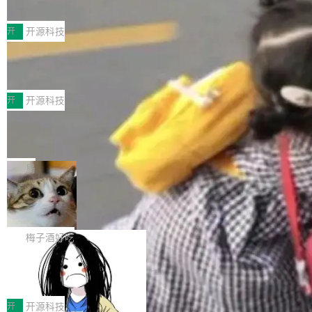
典型案例
计算节点间多种内存类型的高性能通信。 UCL-
近日，工信部科技司公示《2025人工智能应用典
MPComm将作为一种传输引擎接入Mooncake T
型案例入选名单》，深信服“面向企业研发场景的
开
开源科技
ENT，实现零拷贝传输性能提升30%、非零拷贝
开源 AI 编程平台 CoStrict 应用”凭借卓越的技术
传输性能最高提升5倍。UCL-MPComm底层基
深信服AI算力网关入选工信部人工智能
创新与落地成效成功入选。 全链路私有化部署，
应用典型案例！
于自研UCL-Engine通信引擎，后续腾讯网平将
助力企业AI研发安全落地 当前，越来越多企业已
前不久，工业和信息化部正式发布《2025年人工
持续开源更多基于UCL-Engine的高性能通信组
经开始引入 AI Coding 工具，通过调用公有云模
智能应用典型案例名单》，集中展示人工智能在
开
开源科技
件。 腾讯网平团队在UCL-MPComm中实现了一
型或企业内部部署模型提升研发效率。但随着 AI
各领域的应用成果，覆盖技术底座、行业赋能、
个独立于业务线程的全局通信引擎（Engine），
Jeff Dean 离开 Google：一个时代的结
Coding 从个人辅助工具逐步走向团队级、组织
产品应用、支撑保障、专题等五大方向。深信服
并实...
束，一个实验室的开始
级应用，企业在规模化落地过程中，对安全性、
AI算力网关（AI创新平台）成功入选！ 随着各行
Google 员工编号 20。MapReduce 作者之一。
可控性和代码质量提出了更高要求。 首先是数据
各业的Agent走向规模化建设，算力构成形态逐
Bigtable 作者之一。TensorFlow 的作者之一。
局
安全与合规要求。对于大多数普通研发场景，公
渐丰富，用户关注的重点也在发生变化：不只是
Gemini 的架构师。Google 首席科学家。 Jeff D
有云模型能够满足快速试用和效率提升的需求。
🔥 SolonCode v2026.8.4 发布：界面
让AI用起来，还要进一步看清混合算力时代下，
ean 在 Google 工作了 27 年后，宣布离职。 他
但对于金融、能源、医疗等对数据安全要求较...
字体可调、22 种语言、记忆搜索增强
Token花在哪里、算力是否被充分利用，以及持
不是一个人走。一同离开的还有 Sanjay Ghema
打开终端就能上岗的全中文编码智能体，这一轮
续增长的AI成本该如何优化。 深信服AI算力网关
wat（Google 员工编号 23，Jeff Dean 二十多
把「看得清、用母语、记得住」三件事一次补
梅子酒好吃
正是围绕这些实际问题，从Token治理和成本治
年的编程搭档，MapReduce 和 Bigtable 的共同
齐。 SolonCode 是什么 SolonCode 是杭州无
理两个方面，让用户的每一份算力都看得清、管
作者）、Quoc Le（Google 大脑核心成员，Se
让“代码语义理解”深度释放AI Coding
耳科技研发的企业级终端编码智能体——一位全
得住、用得稳、省得下、更安全！ 一、从现在开
价值潜能：华为云码道（CodeArts）
q2Seq 和 DocAI 的共同发明人）以及 Oriol Vin
中文驱动的数字员工，自主理解需求、规划步
一、代码仓深度理解技术的作用与价值 在软件工
始，Token使用一目...
代码仓技术解析
yals（Gemini 联合负责人，AlphaSta...
骤、编写代码。不挑模型、不挑平台，curl 一行
程实践中，代码仓是企业核心知识资产的主要载
开
开源科技