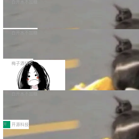
一个回归问题，该问题导致拉取镜像时会拒绝包
e 孵化器项目管理委员会（IPMC）投票中获得
白开水不加糖
pSeek作为与宇树科技具备战略合作关系的企
含绝对 hardlink 目标的镜像（此类镜像由某些镜
全票通过，随后获 Apache 软件基金会董事会批
业，获配股份数量占本次发行数量的2.31%。 除
马斯克 AI 百科项目 Grokipedia 被曝数
像构建工具生成）。moby/moby#53305 修复了
准。今天，Apache 软件基金会正式宣布 Apach
DeepSeek外，腾讯旗下上海启善投资有限公司
月未更新
Docker Engine 29.7.0 中引入的一个回归问
e Fluss 孵化毕业，成为 Apache 顶级项目（TL
埃隆·马斯克推出的AI百科项目 Grokipedia 被曝
获配9...
题，该问题可能导致在旧版 Linux 内核...
P）！这一里程碑不仅标志着 Fluss 迈入新的发
长期停止内容更新，未能实现其作为“AI版维基百
白开水不加糖
展阶段，也将进一步推动流式存储、实时湖仓与
科”替代品的目标。 据 Lawfare 最新调查，自今
AI 数据基础加速融合，为实时数据基础设施的发
Solon I18n：三种解析器，零样板代码
年4月以来，Grokipedia 页面更新功能基本停
展开启新的篇章。
滞，过去三个月内没有任何条目完成更新，用户
如果你在 Spring Boot 里做过国际化，流程大概
提交的编辑请求也长期处于待处理状态。 Groki
是这样的：配 MessageSource 的 Bean、写 R
梅子酒好吃
pedia 于去年底上线，定位为由人工智能生成内
eloadableResourceBundleMessageSource、
容的百科平台，被马斯克视为传统众包百科网站
Apache Doris 4.1 全面增强 Iceberg：
声明 LocaleResolver、注册 LocaleChangeInt
支持 UPDATE、MERGE INTO 与 Iceb
维基百科的替代方案。Lawfare 调查发现，无论
erceptor…五六步之后才能看到第一行翻译文
Apache Doris 4.1 要补齐的，正是缺失的那一
erg V3
热门页面还是低关注度页面，均未出现近期更
本。 Solon 换了个方式。整个 i18n 模块围绕三
半。在已有查询能力的基础上，Doris 进一步支
白开水不加糖
新，相关问题并非局限于特定领域，而是在不同
个解析器、一个注解、一个工具类展开——没有
持了 UPDATE、DELETE、MERGE INTO 等数
主题和访问量页面中普遍存在。 调查人员最初认
XML、没有拦截器注册、没有样板配置。 资源
Testin XAgent：CIO智能测试落地指南
据修改操作、完整的表结构管理与分区演进，以
为，Grokipedia可能只是限...
文件的约定 把文件放到 resources/i18n/ 下： r
及 rewrite_data_files、expire_snapshots 等日
7月30日，TiD2026质量竞争力大会在北京中关
esources/i18n/messages.properties ...
常维护操作，并完整支持 Iceberg V3 格式。
村国家自主创新示范区会议中心开幕。本届大会
开
开源科技
由中关村智联软件服务业质量创新联盟主办，以
让非法状态不可表示：一篇关于 ADT
“智构可信·质创未来——AI原生时代的质量新范