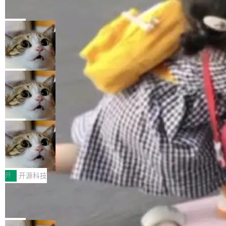
的帖子在 Reddit 火了
式”为主题，直面AI从实验室走向规模化产业落地
有一种东西，一旦用过就回不去了。Alex Fedos
的核心质量命题。会上，《2026智能研发生产力
eev 管它叫"软件设计的基石"。 他说的东西不新
局
工具选型手册》发布，Testin云测的Testin XAge
鲜——代数数据类型（ADT），尤其是和类型
nt智能测试系统入选AI测试领域代表产品。对CI
Cloudflare 开源内部企业 AI 平台 Clou
（sum type）。但他说清楚了一件事：这不是类
dflare OS
O而言，这提示了一个转变：AI测试正在从效率
型系统的学术体操，是日常编码的思维方式。 文
Cloudflare 发布了一个开源项目 Cloudflare O
工具升级为企业的质量基础设施。 CIO面对的新
章从一个简单的例子切入。一个网站的深色主题
S。如果你只看官方博客，你会觉得这是又一
局
现实 过去两年，CIO们的焦虑清单上多了两项：
设置，如果用布尔值 + 可空字段来表示——bool
个"AI 知识库 + 聊天机器人"——每个大厂都在
一是如何让大模型和智能体应用安全地从PoC走
ean 表示是否可切换，nullable 的默认模式、浅
Deno 团队开源 Celld，可自托管的分
做，没什么新鲜的。 但 Kenton Varda 在 Twitte
向生产，二是如何让测试团队跟得上AI应用...
布式 Durable Objects
色方案、深色方案——会产生大量无意义的组
r 上把事情说清楚了： 今天我们发布了 Cloudfla
Ryan Dahl 领导的 Deno 团队推出了最新开源项
合。方案缺了、配置冲突了、全 null 了。要知道
re OS，一个带连接器的聊天机器人，跟其他所
目 Celld，一个能在自己机器上运行 Cloudflare
局
哪些组合有效，作者说，你得靠"文档、校验、或
有科技公司做的一样。只不过，实际上它不一
Workers 和 Durable Objects 的守护进程。 设
者部落知识"。 换个写法。Rust 的 enum，两个
鲁大师7月新机性能/流畅/AI榜：vivo夺
样。这是 Sandstorm.io 的重制版，我十年前的
计思路很直接：每个对象是一个独立的 SQLite
变体：Switchable...
性能、流畅双第一，三星Galaxy Z系列
那个创业公司。不同的是，这次它构建在 Cloudf
数据库，按名称寻址，复制到你自己的 S3 兼容
2026年7月的手机市场，由于存储等硬件成本暴
新折叠缺席
lare Workers 上——我花了九年时间搭建的平台
存储库里。节点之间只通过这个存储库协调——
增，手机厂商的日子也不好过啊，新机速度明显
开
开源科技
——并且深度集成了 AI。这基本上是我十年秘密
没有控制平面，没有共识协议。每个对象自带一
放缓，因此硝烟味淡了许多。新机参数规格除开
计划的顶峰。 十年前，Ken...
Zed 推出 DeltaDB，一个记录 commit
个小型数据库，应用天然按分片构建，单个数据
高价的三星折叠（三星Galaxy Z Fold8 Ultra / Z
之间所有操作的版本控制系统
库的竞争和爆炸半径问题在设计层面就被消除
Fold8 / Z Flip8）外，其余要么是中低端机器，
Zed 编辑器团队发布了新项目——DeltaDB，一
了。 闲置的 cell 会休眠到几乎不占资源。当 cel
例如iQOO Z11i、REDMI Note 17、REDMI No
个在 git commit 之间记录每一次编辑操作的版
局