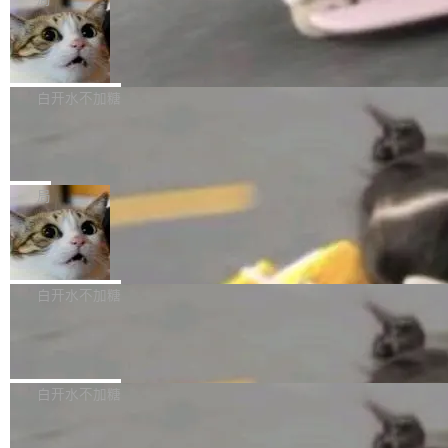
l 迁移或唤醒时，新宿主从 S3 恢复 SQLite 数据
te 17 Pro、OPPO K15，要么是vivo X300 E这
本控制系统。目前处于 Early Access 阶段。 De
库继续执行。存储库是持久化的唯一真相...
样的次旗舰。 Galaxy Z Fold8 Ultra / Z Fold8 /
SpaceXAI 单季资本开支达 183 亿美元
ltaDB 的核心思路直接写在 landing page 最显
Z Flip8三款折叠屏新机均在7月22日发布，且全
眼的位置：「Software is made between com
根据风险投资人Tomer Tunguz 博客（VC 分
部搭载骁龙8 Elite Gen5 for Galaxy，它们本该
mits」——软件是在 commit 之间写出来的。git
析）披露的最新分析与第二季度业绩报告，Spac
白开水不加糖
是7月性...
只记录了你提交的最终状态，但真正的工作过程
eXAI在上个季度的总资本支出飙升至183.7亿美
——打字、删改、试错、agent 对话——都在 co
Meta 发布终端编程 Agent“Muse Cod
元。其中，绝大部分资金被直接用于 AI 领域，
e” 和 Muse Spark 1.2 模型
mmit 之间的空隙里丢失了。 DeltaDB 要做的就
金额高达158.3亿美元，这一单项投入已经逼近
Meta 今天发布了两款 AI 产品：Muse Code，
是把这段空隙补上。 回退到任何一次编辑：Delt
微软同期总资本开支的四成。 与亚马逊、Alpha
一个在终端里运行的编程 agent；Muse Spark
局
aDB 捕获 commit 之间的每一次操作，...
bet、微软以及 Meta 等传统科技巨头相比，Spa
1.2，驱动这个 agent 的新模型。一句话概括：
ceXAI的资金消耗速度尤为引人瞩目。然而，支
美团开源 LoHoSearch，用知识图谱校
你可以用 curl -fsSL https://dev.meta.ai/install.
准 AI 能力认知
撑庞大支出的资金来源却呈现出截然不同的面
sh | bash 安装一个能在大项目里自动规划、写
机器出题的前提，是让机器拥有全局视野。整个
貌。数据显示，微软和 Meta 主要依托充沛的经
代码、验证结果的 AI 终端工具。 据介绍，Muse
构建流程可以分为四个环节：建图 → 控制难度
白开水不加糖
营现金流来覆盖资本开支，其资本支出覆盖率分
Code 是 Meta 的编程 agent 产品。它和市场上
→ 质量把关 → 数据概览。
别达到155% 和106%;而SpaceXAI的经营现金
已有的终端编程 agent 在设计理念上有几个明显
腾讯开源 UCL-MPComm 通信库
流仅能覆盖资本开支的12...
的差异点。 异步后台 agent：Muse Code 有一
腾讯网平团队宣布开源了 UCL-MPComm 通信
个主 agent 循环，外加一组后台 agent。这些后
库，并将作为transport接入Mooncake TENT。
白开水不加糖
台 agent...
该通信库针对AI Memory池化场景的数据传输需
CoStrict入选工信部2025人工智能应用
求进行了深度优化，能够实现数据中心内大规模