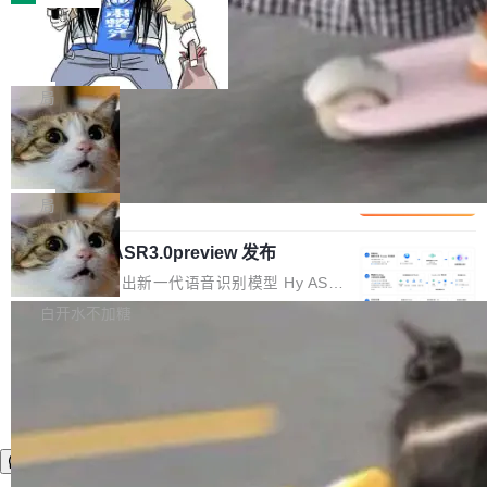
装完即用。 开源地址：Gitee · GitCode · GitHu
体。企业级代码仓库通常包含数十万乃至数百万
b 安装 支持 Java 8+（8~26）、macOS / Linu
一条“删库”命令跑 17 小时，算法工程
个文件，其规模远超单次模型调用可承载的上下
师删光 89TB 数据只为干私活
x / Windows / Harmony PC。 # macOS / Linu
文窗口。随着项目规模的持续扩张与代码历史的
最高人民检察院8月4日公布了一起案件：北京一
x / Harmony PC curl -fsSL https://solon.noea
不断累积，代码仓中的模块关系、接口契约、业
名90后算法工程师王某，为了给自己接的私活腾
局
r.org/solon...
务逻辑等关键信息往往分散于数十乃至数百个文
服务器空间，删光了公司AI游戏部门的全部核心
件之中，形成高度复杂的知识关联网络。传统的
Cloudflare 分享推理优化实践：KV ca
数据。 王某2024年1月入职东城区某科技公司AI
che 量化 + 权重压缩，吞吐量提升 4
代码检索手段（如关键词匹配、目录遍历）仅能
短剧部门，有互联网大厂背景。在公司内部架构
Kimi 和 GLM 是当前最强的大模型系列之一，但
1%，成本降 30%
在语法层面完成文本定位，难以触及代码的语义
调整期间，部门三次通知全员将数据从A集群迁
它们有一个共同的问题：太吃显存了。月之暗面
局
内涵与结构关联，导致开发者使用代码智能体在
移到B集群，王某都回复了"收到"。 他没有迁移
的 Kimi K 系列和智谱的 GLM 都是长上下文、M
理解大规模代码仓时面临显著"代码仓理解"瓶
数据。2024年9月3日下午4点，他使用此前登录
腾讯混元 Hy ASR3.0preview 发布
oE 架构的大模型，好用到让人上瘾，但 GPU 显
颈。 代码仓深度理解服务（以下简称" CodeBas
的账号密码进入A集群，输入了一条被程序员圈
存永远不够用。 Cloudflare 的 Workers AI 团队
腾讯混元正式推出新一代语音识别模型 Hy ASR
e深度理解服务"）是华为云码道（CodeA...
称为"删库跑路"的命令——最高管理员权限、无
一直在跑这些模型的推理。他们在官方博客上发
3.0preview。基于最新一代大语言模型 Hy3 的
白开水不加糖
需确认、强制递归删除。17个小时后，运维人员
了一篇技术文章，详细拆解了三种让大模型在 G
语言理解能力，以及融合了高精度语音识别与深
发现异常并中止进程时，89TB数据已经没了。
PU 上跑得更省、更快的技术手段——KV cache
度语义理解能力，实现了语音识别能力的全面升
删掉的是AI游戏部门的全部开发文件，包括公司
量化、模型权重压缩、以及共享 KV cache 的完
级。 根据介绍，Hy ASR3.0preview 目标在于：
自研的多个文生3D和...
整性保护。效果是：吞吐量提升 41%，每 token
让语音识别不再只是听清，而是真正听懂。通过
成本降低 30%，精度不变。 FP8 省的不仅是显
先理解你的语境和意图，再把准确的文字直接给
存 KV cache 是推理时最吃显...
到你。从“逐字转写、单点优化”演进为“理解语