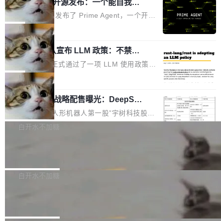
（OHDD：OpenHarmony Hardware Develope
Prime Agent 开源发布：一个能自我改
障无法工作。Pages、Copilot code review、C
进的编程 Agent，ARC-AGI 3 超越人类
r Day）将在杭州启航。活动面向智能硬件产业
opilot coding agent 全部受影响。从检测到完全
Prime Intellect 发布了 Prime Agent，一个开源
专家基线
链企业和开发者，邀请行业专家与资深技术顾
恢复，大约 12 小时。 这是 2026 年 8 月的第六
的编程 Agent Harness，核心设计围绕两个抽
局
问，围绕开源鸿蒙技术能力、设备适配、芯片适
起事故，其中四起与 AI/Copilot 服务相关。 Git
象：Recursive Language Model（RLM）和 C
配、功耗与稳定性调优、兼容性测评及统一互联
Hub 员工 kdaigle 在 HN 讨论中贴出了一组数
Rust 项目团队宣布 LLM 政策：不禁
ontinual Harness。在 ARC-AGI 3 基准测试
等内容展开系统讲解和实战交流，帮助企业进一
止，但你要承认哪些代码不是你写的
据：2025 年全年 10 亿次 commit。现在，每周
上，Prime Agent + Opus 5 的组合达到了 95.
Rust 语言项目正式通过了一项 LLM 使用政策，
步了解开源鸿蒙在智能...
2.75 亿次，全年预计 140 亿次。GitHub...
5% RHAE Best@1，超过了 ARC 报告的人类专
覆盖 rust-lang/rust 单一仓库的代码贡献。这不
局
家基线 95.4%。 不是又一个 coding agent 包装
是项目级别的官方立场，目前由五个团队采纳，
器 Prime Agent 的架构和市面上大多数 coding
宇树科技 IPO 战略配售曝光：DeepSe
但它可能是主流开源项目中关于 AI 辅助贡献最
ek 获配 93.3 万股，锁定 36 个月
agent 有本质区别。大多数 agent harness 的设
细致的一份规则。 政策的核心只有一句话：LLM
8月6日晚间，“人形机器人第一股”宇树科技股份
计是基于早期模型的能力—...
可以用来分析、提炼、审阅、建议，但不能用来
有限公司披露IPO发行价格及战略配售结果，杭
白开水不加糖
创作。 具体来说，LLM 生成的代码可以提交，
州深度求索人工智能基础技术研究有限公司（De
但必须满足五个条件：预先安排、非关键、高质
Docker 29.7.2 发布
epSeek）获配93.3399万股，按150.8元/股发行
量、充分测试、充分审查，并且必须披露。LLM
价格计算，认购金额约1.41亿元，股份锁定期为
Docker 29.7.2 现已发布，具体更新内容如下：
不得生成涉及安全性的关键变更，除非作者本身
36个月。 公告显示，本次宇树科技战略配售对
Bug fixes and enhancements 修复多次传递同
白开水不加糖
就是领域专家。即使如此，政策也"强烈不建
象主要包括长期投资机构、与公司业务具有战略
一环境变量时，docker service create和docker
议"这么做。 对于不披露的情况，审核者可以直
Apache Fluss 毕业成为顶级项目
合作关系或长期合作愿景的大型企业、科创板保
service update会发生 panic 的问题。docker/cl
接关闭 PR，无需解释。 政策作者 Jynn Ne...
荐人跟投子公司，以及公司高级管理人员和核心
i#7145 修复了 Docker Engine 29.7.0 中引入的
今年 7 月，Apache Fluss 的毕业提案在 Apach
员工参与设立的专项资产管理计划。其中，Dee