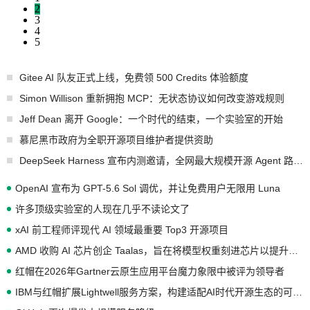
2
3
4
5
Gitee AI 队友正式上线，免费领 500 Credits 体验额度
Simon Willison 重新拥抱 MCP：无状态协议如何改变游戏规则
Jeff Dean 离开 Google：一个时代的结束，一个实验室的开始
慕尼黑市政府为全职开源项目维护者提供资助
DeepSeek Harness 宣布内测邀请，全网最大规模开源 Agent 路演现场诞生
OpenAI 宣布为 GPT-5.6 Sol 调优，并让免费用户无限用 Luna
许多顶级实验室的人现在几乎不读论文了
xAI 前工程师评现代 AI 领域最重要 Top3 开源项目
AMD 收购 AI 芯片创企 Taalas，旨在将模型权重刻进芯片以提升推理性能
红帽在2026年Gartner云原生应用平台魔力象限中被评为领导者
IBM与红帽扩展Lightwell服务方案，构建适配AI时代开源生态的可信基础设施