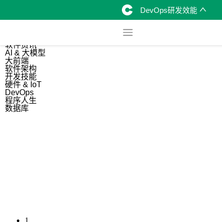
DevOps研发效能
综合
开源资讯
软件资讯
AI & 大模型
大前端
软件架构
开发技能
硬件 & IoT
DevOps
程序人生
数据库
1