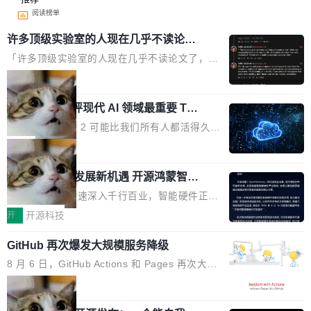
阅读榜单
许多顶级实验室的人现在几乎不读论文
了
「许多顶级实验室的人现在几乎不读论文了，而
且他们认为 ICLR/ICML/NeurIPS 充斥着大量过
局
度宣传和欺诈。」 OpenAI 研究员 Keller Jorda
xAI 前工程师评现代 AI 领域最重要 Top
n 这条推文引发了广泛讨论。他不是在说风凉
3 开源项目
话，他是说出了一个圈内人尽皆知但很少公开捅
Flash Attention 2 可能比我们所有人都活得久。
破的事实。 Jordan 随后补充了一句软化声明：
这句话不是来自某个技术博客，而是出自 Hieu
局
「我不认为这些会议上大部分论文都在过度宣传
Pham 的一条推文。Hieu Pham 是谁？他是 xAI
或造假。问题是，作为读者，如果你筛选出那些
共商智能硬件发展新机遇 开源鸿蒙智能
的早期工程师之一，在 Grok 训练基础设施团队
硬件开发者日杭州站即将举行
看起来最令人兴奋的论文，那它们大部分都是过
工作过。近日他在 X 上发了一条帖子，列出了他
随着万物智联加速深入千行百业，智能硬件正从
度宣传的。」 这才是真正的痛点。不是所有论文
认为现代 AI 领域最重要的三个开源项目。 第一
单点设备迈向智能化、网联化、协同化发展。作
开
开源科技
都有问题，是最吸引眼球的那批论文最有问题。
个名字毫无悬念：Flash Attention 2。 Hieu 的
为面向全场景、跨终端的分布式操作系统，开源
他引用的帖子来自 Mathew Shen，一位 ICLR 2
理由很具体。FA 系列不需要解释，但 FA2 是他
GitHub 再次爆发大规模服务降级
鸿蒙通过统一技术底座和分布式能力，为不同类
026 的读者：「看了篇 ...
认为最重要的一个——复杂度恰到好处，刚好能
型智能设备的开发、连接与互联提供关键支撑，
8 月 6 日，GitHub Actions 和 Pages 再次大规
驱动你去学 CuTe，但还没被那些"邪恶的" Hopp
也为产业链企业探索产品创新与商业增长打开新
模服务降级，Actions 完全不可用超过 5 小时，
局
er++ 优化所淹没，足够容易修改和适配。 更关
的空间。 8月14日，开源鸿蒙智能硬件开发者日
webhook 停发，连自托管 runner 也因调度层故
键的是 FA2 的持久性...