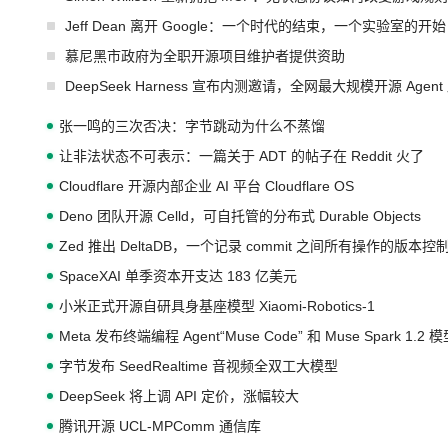
Jeff Dean 离开 Google：一个时代的结束，一个实验室的开始
慕尼黑市政府为全职开源项目维护者提供资助
DeepSeek Harness 宣布内测邀请，全网最大规模开源 Age
张一鸣的三次否决：字节跳动为什么不蒸馏
让非法状态不可表示：一篇关于 ADT 的帖子在 Reddit 火了
Cloudflare 开源内部企业 AI 平台 Cloudflare OS
Deno 团队开源 Celld，可自托管的分布式 Durable Objects
Zed 推出 DeltaDB，一个记录 commit 之间所有操作的版本控
SpaceXAI 单季资本开支达 183 亿美元
小米正式开源自研具身基座模型 Xiaomi-Robotics-1
Meta 发布终端编程 Agent“Muse Code” 和 Muse Spark 1.2 
字节发布 SeedRealtime 音视频全双工大模型
DeepSeek 将上调 API 定价，涨幅较大
腾讯开源 UCL-MPComm 通信库