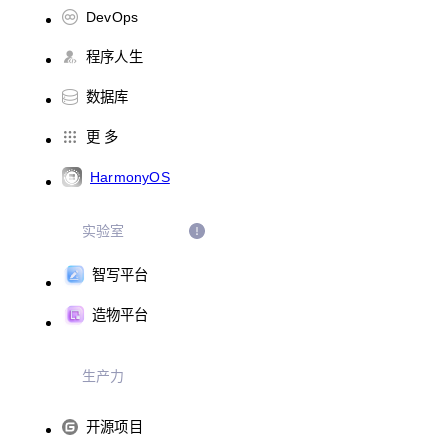
DevOps
程序人生
数据库
更 多
HarmonyOS
实验室
智写平台
造物平台
生产力
开源项目