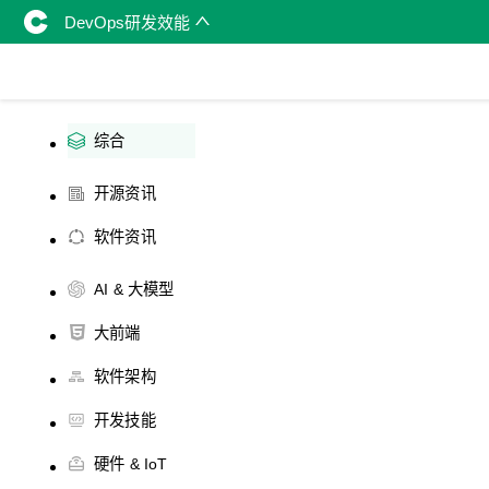
DevOps研发效能
综合
开源资讯
软件资讯
AI & 大模型
大前端
软件架构
开发技能
硬件 & IoT