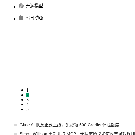
开源模型
公司动态
1
2
3
4
5
Gitee AI 队友正式上线，免费领 500 Credits 体验额度
Simon Willison 重新拥抱 MCP：无状态协议如何改变游戏规则