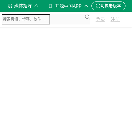
媒体矩阵
开源中国APP
切换老版本
登录
注册