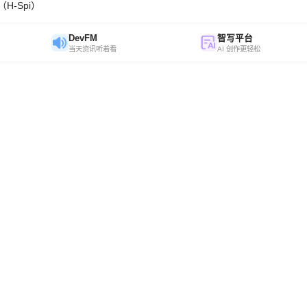
H-Spi）
DevFM
智写平台
当天资讯听着看
AI 创作更轻松