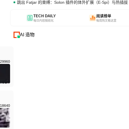
跳出 Fatjar 的束缚：Solon 插件的体外扩展（E-Spi）与热插拔（
TECH DAILY
阅读榜单
每日内容报纸化
每周热文看这里
AI 造物
29960
18640