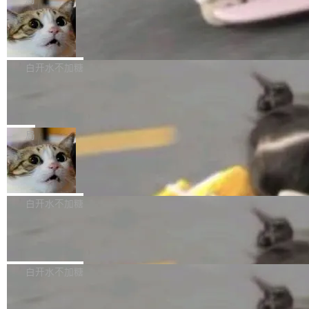
l 迁移或唤醒时，新宿主从 S3 恢复 SQLite 数据
te 17 Pro、OPPO K15，要么是vivo X300 E这
本控制系统。目前处于 Early Access 阶段。 De
库继续执行。存储库是持久化的唯一真相...
样的次旗舰。 Galaxy Z Fold8 Ultra / Z Fold8 /
SpaceXAI 单季资本开支达 183 亿美元
ltaDB 的核心思路直接写在 landing page 最显
Z Flip8三款折叠屏新机均在7月22日发布，且全
眼的位置：「Software is made between com
根据风险投资人Tomer Tunguz 博客（VC 分
部搭载骁龙8 Elite Gen5 for Galaxy，它们本该
mits」——软件是在 commit 之间写出来的。git
析）披露的最新分析与第二季度业绩报告，Spac
白开水不加糖
是7月性...
只记录了你提交的最终状态，但真正的工作过程
eXAI在上个季度的总资本支出飙升至183.7亿美
——打字、删改、试错、agent 对话——都在 co
Meta 发布终端编程 Agent“Muse Cod
元。其中，绝大部分资金被直接用于 AI 领域，
e” 和 Muse Spark 1.2 模型
mmit 之间的空隙里丢失了。 DeltaDB 要做的就
金额高达158.3亿美元，这一单项投入已经逼近
Meta 今天发布了两款 AI 产品：Muse Code，
是把这段空隙补上。 回退到任何一次编辑：Delt
微软同期总资本开支的四成。 与亚马逊、Alpha
一个在终端里运行的编程 agent；Muse Spark
局
aDB 捕获 commit 之间的每一次操作，...
bet、微软以及 Meta 等传统科技巨头相比，Spa
1.2，驱动这个 agent 的新模型。一句话概括：
ceXAI的资金消耗速度尤为引人瞩目。然而，支
美团开源 LoHoSearch，用知识图谱校
你可以用 curl -fsSL https://dev.meta.ai/install.
准 AI 能力认知
撑庞大支出的资金来源却呈现出截然不同的面
sh | bash 安装一个能在大项目里自动规划、写
机器出题的前提，是让机器拥有全局视野。整个
貌。数据显示，微软和 Meta 主要依托充沛的经
代码、验证结果的 AI 终端工具。 据介绍，Muse
构建流程可以分为四个环节：建图 → 控制难度
白开水不加糖
营现金流来覆盖资本开支，其资本支出覆盖率分
Code 是 Meta 的编程 agent 产品。它和市场上
→ 质量把关 → 数据概览。
别达到155% 和106%;而SpaceXAI的经营现金
已有的终端编程 agent 在设计理念上有几个明显
腾讯开源 UCL-MPComm 通信库
流仅能覆盖资本开支的12...
的差异点。 异步后台 agent：Muse Code 有一
腾讯网平团队宣布开源了 UCL-MPComm 通信
个主 agent 循环，外加一组后台 agent。这些后
库，并将作为transport接入Mooncake TENT。
白开水不加糖
台 agent...
该通信库针对AI Memory池化场景的数据传输需
CoStrict入选工信部2025人工智能应用
求进行了深度优化，能够实现数据中心内大规模