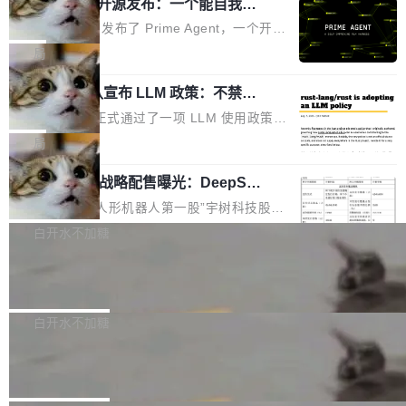
（OHDD：OpenHarmony Hardware Develope
Prime Agent 开源发布：一个能自我改
障无法工作。Pages、Copilot code review、C
进的编程 Agent，ARC-AGI 3 超越人类
r Day）将在杭州启航。活动面向智能硬件产业
opilot coding agent 全部受影响。从检测到完全
Prime Intellect 发布了 Prime Agent，一个开源
专家基线
链企业和开发者，邀请行业专家与资深技术顾
恢复，大约 12 小时。 这是 2026 年 8 月的第六
的编程 Agent Harness，核心设计围绕两个抽
局
问，围绕开源鸿蒙技术能力、设备适配、芯片适
起事故，其中四起与 AI/Copilot 服务相关。 Git
象：Recursive Language Model（RLM）和 C
配、功耗与稳定性调优、兼容性测评及统一互联
Hub 员工 kdaigle 在 HN 讨论中贴出了一组数
Rust 项目团队宣布 LLM 政策：不禁
ontinual Harness。在 ARC-AGI 3 基准测试
等内容展开系统讲解和实战交流，帮助企业进一
止，但你要承认哪些代码不是你写的
据：2025 年全年 10 亿次 commit。现在，每周
上，Prime Agent + Opus 5 的组合达到了 95.
Rust 语言项目正式通过了一项 LLM 使用政策，
步了解开源鸿蒙在智能...
2.75 亿次，全年预计 140 亿次。GitHub...
5% RHAE Best@1，超过了 ARC 报告的人类专
覆盖 rust-lang/rust 单一仓库的代码贡献。这不
局
家基线 95.4%。 不是又一个 coding agent 包装
是项目级别的官方立场，目前由五个团队采纳，
器 Prime Agent 的架构和市面上大多数 coding
宇树科技 IPO 战略配售曝光：DeepSe
但它可能是主流开源项目中关于 AI 辅助贡献最
ek 获配 93.3 万股，锁定 36 个月
agent 有本质区别。大多数 agent harness 的设
细致的一份规则。 政策的核心只有一句话：LLM
8月6日晚间，“人形机器人第一股”宇树科技股份
计是基于早期模型的能力—...
可以用来分析、提炼、审阅、建议，但不能用来
有限公司披露IPO发行价格及战略配售结果，杭
白开水不加糖
创作。 具体来说，LLM 生成的代码可以提交，
州深度求索人工智能基础技术研究有限公司（De
但必须满足五个条件：预先安排、非关键、高质
Docker 29.7.2 发布
epSeek）获配93.3399万股，按150.8元/股发行
量、充分测试、充分审查，并且必须披露。LLM
价格计算，认购金额约1.41亿元，股份锁定期为
Docker 29.7.2 现已发布，具体更新内容如下：
不得生成涉及安全性的关键变更，除非作者本身
36个月。 公告显示，本次宇树科技战略配售对
Bug fixes and enhancements 修复多次传递同
白开水不加糖
就是领域专家。即使如此，政策也"强烈不建
象主要包括长期投资机构、与公司业务具有战略
一环境变量时，docker service create和docker
议"这么做。 对于不披露的情况，审核者可以直
Apache Fluss 毕业成为顶级项目
合作关系或长期合作愿景的大型企业、科创板保
service update会发生 panic 的问题。docker/cl
接关闭 PR，无需解释。 政策作者 Jynn Ne...
荐人跟投子公司，以及公司高级管理人员和核心
i#7145 修复了 Docker Engine 29.7.0 中引入的
今年 7 月，Apache Fluss 的毕业提案在 Apach
员工参与设立的专项资产管理计划。其中，Dee