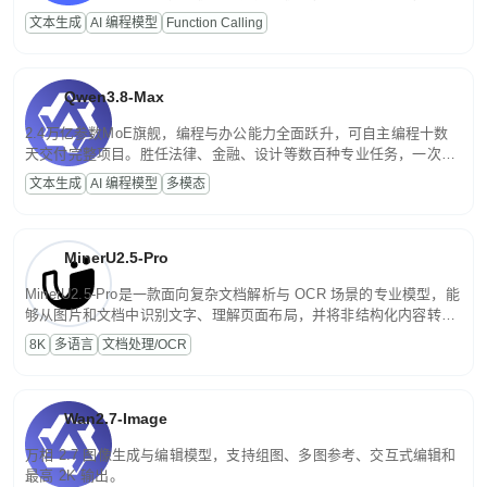
高并发、轻量化任务，适合日常对话、内容创作、基础 RAG、批量
文本生成
AI 编程模型
Function Calling
文案处理等普惠刚需场景。
Qwen3.8-Max
2.4万亿参数MoE旗舰，编程与办公能力全面跃升，可自主编程十数
天交付完整项目。胜任法律、金融、设计等数百种专业任务，一次对
话端到端交付生产级成果。原生视觉理解贯穿规划、执行与验证全流
文本生成
AI 编程模型
多模态
程，支持超长文档与长视频的深度语义解析。长程任务中自主规划与
闭环迭代，持续进化。
MinerU2.5-Pro
MinerU2.5-Pro是一款面向复杂文档解析与 OCR 场景的专业模型，能
够从图片和文档中识别文字、理解页面布局，并将非结构化内容转换
为便于存储、检索和二次处理的结构化结果。
8K
多语言
文档处理/OCR
Wan2.7-Image
万相 2.7 图像生成与编辑模型，支持组图、多图参考、交互式编辑和
最高 2K 输出。