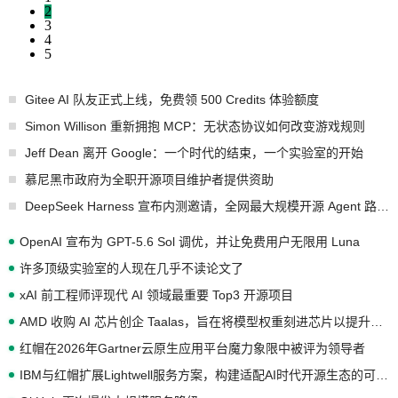
2
3
4
5
Gitee AI 队友正式上线，免费领 500 Credits 体验额度
Simon Willison 重新拥抱 MCP：无状态协议如何改变游戏规则
Jeff Dean 离开 Google：一个时代的结束，一个实验室的开始
慕尼黑市政府为全职开源项目维护者提供资助
DeepSeek Harness 宣布内测邀请，全网最大规模开源 Agent 路演现场诞生
OpenAI 宣布为 GPT-5.6 Sol 调优，并让免费用户无限用 Luna
许多顶级实验室的人现在几乎不读论文了
xAI 前工程师评现代 AI 领域最重要 Top3 开源项目
AMD 收购 AI 芯片创企 Taalas，旨在将模型权重刻进芯片以提升推理性能
红帽在2026年Gartner云原生应用平台魔力象限中被评为领导者
IBM与红帽扩展Lightwell服务方案，构建适配AI时代开源生态的可信基础设施