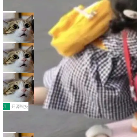
的帖子在 Reddit 火了
式”为主题，直面AI从实验室走向规模化产业落地
有一种东西，一旦用过就回不去了。Alex Fedos
的核心质量命题。会上，《2026智能研发生产力
eev 管它叫"软件设计的基石"。 他说的东西不新
局
工具选型手册》发布，Testin云测的Testin XAge
鲜——代数数据类型（ADT），尤其是和类型
nt智能测试系统入选AI测试领域代表产品。对CI
Cloudflare 开源内部企业 AI 平台 Clou
（sum type）。但他说清楚了一件事：这不是类
dflare OS
O而言，这提示了一个转变：AI测试正在从效率
型系统的学术体操，是日常编码的思维方式。 文
Cloudflare 发布了一个开源项目 Cloudflare O
工具升级为企业的质量基础设施。 CIO面对的新
章从一个简单的例子切入。一个网站的深色主题
S。如果你只看官方博客，你会觉得这是又一
局
现实 过去两年，CIO们的焦虑清单上多了两项：
设置，如果用布尔值 + 可空字段来表示——bool
个"AI 知识库 + 聊天机器人"——每个大厂都在
一是如何让大模型和智能体应用安全地从PoC走
ean 表示是否可切换，nullable 的默认模式、浅
Deno 团队开源 Celld，可自托管的分
做，没什么新鲜的。 但 Kenton Varda 在 Twitte
向生产，二是如何让测试团队跟得上AI应用...
布式 Durable Objects
色方案、深色方案——会产生大量无意义的组
r 上把事情说清楚了： 今天我们发布了 Cloudfla
Ryan Dahl 领导的 Deno 团队推出了最新开源项
合。方案缺了、配置冲突了、全 null 了。要知道
re OS，一个带连接器的聊天机器人，跟其他所
目 Celld，一个能在自己机器上运行 Cloudflare
局
哪些组合有效，作者说，你得靠"文档、校验、或
有科技公司做的一样。只不过，实际上它不一
Workers 和 Durable Objects 的守护进程。 设
者部落知识"。 换个写法。Rust 的 enum，两个
鲁大师7月新机性能/流畅/AI榜：vivo夺
样。这是 Sandstorm.io 的重制版，我十年前的
计思路很直接：每个对象是一个独立的 SQLite
变体：Switchable...
性能、流畅双第一，三星Galaxy Z系列
那个创业公司。不同的是，这次它构建在 Cloudf
数据库，按名称寻址，复制到你自己的 S3 兼容
2026年7月的手机市场，由于存储等硬件成本暴
新折叠缺席
lare Workers 上——我花了九年时间搭建的平台
存储库里。节点之间只通过这个存储库协调——
增，手机厂商的日子也不好过啊，新机速度明显
开
开源科技
——并且深度集成了 AI。这基本上是我十年秘密
没有控制平面，没有共识协议。每个对象自带一
放缓，因此硝烟味淡了许多。新机参数规格除开
计划的顶峰。 十年前，Ken...
Zed 推出 DeltaDB，一个记录 commit
个小型数据库，应用天然按分片构建，单个数据
高价的三星折叠（三星Galaxy Z Fold8 Ultra / Z
之间所有操作的版本控制系统
库的竞争和爆炸半径问题在设计层面就被消除
Fold8 / Z Flip8）外，其余要么是中低端机器，
Zed 编辑器团队发布了新项目——DeltaDB，一
了。 闲置的 cell 会休眠到几乎不占资源。当 cel
例如iQOO Z11i、REDMI Note 17、REDMI No
个在 git commit 之间记录每一次编辑操作的版
局