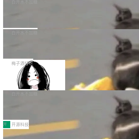
一个回归问题，该问题导致拉取镜像时会拒绝包
e 孵化器项目管理委员会（IPMC）投票中获得
白开水不加糖
pSeek作为与宇树科技具备战略合作关系的企
含绝对 hardlink 目标的镜像（此类镜像由某些镜
全票通过，随后获 Apache 软件基金会董事会批
业，获配股份数量占本次发行数量的2.31%。 除
马斯克 AI 百科项目 Grokipedia 被曝数
像构建工具生成）。moby/moby#53305 修复了
准。今天，Apache 软件基金会正式宣布 Apach
DeepSeek外，腾讯旗下上海启善投资有限公司
月未更新
Docker Engine 29.7.0 中引入的一个回归问
e Fluss 孵化毕业，成为 Apache 顶级项目（TL
埃隆·马斯克推出的AI百科项目 Grokipedia 被曝
获配9...
题，该问题可能导致在旧版 Linux 内核...
P）！这一里程碑不仅标志着 Fluss 迈入新的发
长期停止内容更新，未能实现其作为“AI版维基百
白开水不加糖
展阶段，也将进一步推动流式存储、实时湖仓与
科”替代品的目标。 据 Lawfare 最新调查，自今
AI 数据基础加速融合，为实时数据基础设施的发
Solon I18n：三种解析器，零样板代码
年4月以来，Grokipedia 页面更新功能基本停
展开启新的篇章。
滞，过去三个月内没有任何条目完成更新，用户
如果你在 Spring Boot 里做过国际化，流程大概
提交的编辑请求也长期处于待处理状态。 Groki
是这样的：配 MessageSource 的 Bean、写 R
梅子酒好吃
pedia 于去年底上线，定位为由人工智能生成内
eloadableResourceBundleMessageSource、
容的百科平台，被马斯克视为传统众包百科网站
Apache Doris 4.1 全面增强 Iceberg：
声明 LocaleResolver、注册 LocaleChangeInt
支持 UPDATE、MERGE INTO 与 Iceb
维基百科的替代方案。Lawfare 调查发现，无论
erceptor…五六步之后才能看到第一行翻译文
Apache Doris 4.1 要补齐的，正是缺失的那一
erg V3
热门页面还是低关注度页面，均未出现近期更
本。 Solon 换了个方式。整个 i18n 模块围绕三
半。在已有查询能力的基础上，Doris 进一步支
白开水不加糖
新，相关问题并非局限于特定领域，而是在不同
个解析器、一个注解、一个工具类展开——没有
持了 UPDATE、DELETE、MERGE INTO 等数
主题和访问量页面中普遍存在。 调查人员最初认
XML、没有拦截器注册、没有样板配置。 资源
Testin XAgent：CIO智能测试落地指南
据修改操作、完整的表结构管理与分区演进，以
为，Grokipedia可能只是限...
文件的约定 把文件放到 resources/i18n/ 下： r
及 rewrite_data_files、expire_snapshots 等日
7月30日，TiD2026质量竞争力大会在北京中关
esources/i18n/messages.properties ...
常维护操作，并完整支持 Iceberg V3 格式。
村国家自主创新示范区会议中心开幕。本届大会
开
开源科技
由中关村智联软件服务业质量创新联盟主办，以
让非法状态不可表示：一篇关于 ADT
“智构可信·质创未来——AI原生时代的质量新范