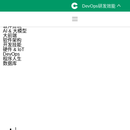
DevOps研发效能
综合
开源资讯
软件资讯
AI & 大模型
大前端
软件架构
开发技能
硬件 & IoT
DevOps
程序人生
数据库
1