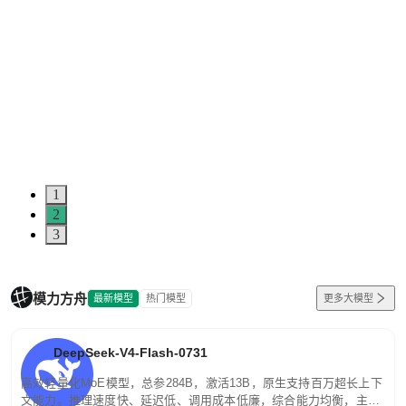
1
2
3
模力方舟
最新模型
热门模型
更多大模型
DeepSeek-V4-Flash-0731
高效轻量化MoE模型，总参284B，激活13B，原生支持百万超长上下
文能力。推理速度快、延迟低、调用成本低廉，综合能力均衡，主打