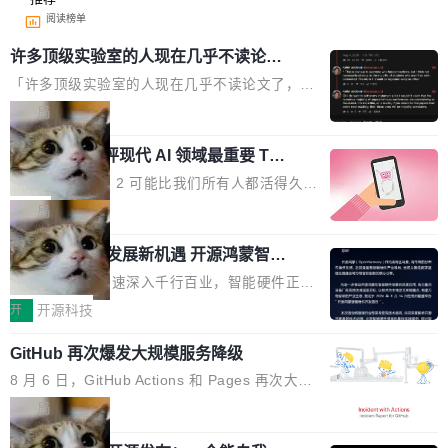
阅读榜单
许多顶级实验室的人现在几乎不读论文
了
「许多顶级实验室的人现在几乎不读论文了，而
且他们认为 ICLR/ICML/NeurIPS 充斥着大量过
局
度宣传和欺诈。」 OpenAI 研究员 Keller Jorda
xAI 前工程师评现代 AI 领域最重要 Top
n 这条推文引发了广泛讨论。他不是在说风凉
3 开源项目
话，他是说出了一个圈内人尽皆知但很少公开捅
Flash Attention 2 可能比我们所有人都活得久。
破的事实。 Jordan 随后补充了一句软化声明：
这句话不是来自某个技术博客，而是出自 Hieu
局
「我不认为这些会议上大部分论文都在过度宣传
Pham 的一条推文。Hieu Pham 是谁？他是 xAI
或造假。问题是，作为读者，如果你筛选出那些
共商智能硬件发展新机遇 开源鸿蒙智能
的早期工程师之一，在 Grok 训练基础设施团队
硬件开发者日杭州站即将举行
看起来最令人兴奋的论文，那它们大部分都是过
工作过。近日他在 X 上发了一条帖子，列出了他
随着万物智联加速深入千行百业，智能硬件正从
度宣传的。」 这才是真正的痛点。不是所有论文
认为现代 AI 领域最重要的三个开源项目。 第一
单点设备迈向智能化、网联化、协同化发展。作
开
开源科技
都有问题，是最吸引眼球的那批论文最有问题。
个名字毫无悬念：Flash Attention 2。 Hieu 的
为面向全场景、跨终端的分布式操作系统，开源
他引用的帖子来自 Mathew Shen，一位 ICLR 2
理由很具体。FA 系列不需要解释，但 FA2 是他
GitHub 再次爆发大规模服务降级
鸿蒙通过统一技术底座和分布式能力，为不同类
026 的读者：「看了篇 ...
认为最重要的一个——复杂度恰到好处，刚好能
型智能设备的开发、连接与互联提供关键支撑，
8 月 6 日，GitHub Actions 和 Pages 再次大规
驱动你去学 CuTe，但还没被那些"邪恶的" Hopp
也为产业链企业探索产品创新与商业增长打开新
模服务降级，Actions 完全不可用超过 5 小时，
局
er++ 优化所淹没，足够容易修改和适配。 更关
的空间。 8月14日，开源鸿蒙智能硬件开发者日
webhook 停发，连自托管 runner 也因调度层故
键的是 FA2 的持久性...