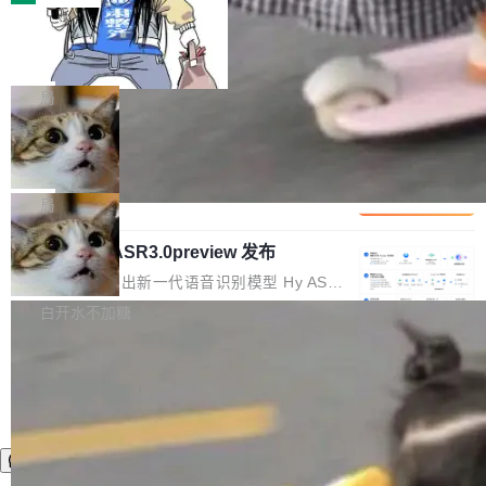
装完即用。 开源地址：Gitee · GitCode · GitHu
体。企业级代码仓库通常包含数十万乃至数百万
b 安装 支持 Java 8+（8~26）、macOS / Linu
一条“删库”命令跑 17 小时，算法工程
个文件，其规模远超单次模型调用可承载的上下
师删光 89TB 数据只为干私活
x / Windows / Harmony PC。 # macOS / Linu
文窗口。随着项目规模的持续扩张与代码历史的
最高人民检察院8月4日公布了一起案件：北京一
x / Harmony PC curl -fsSL https://solon.noea
不断累积，代码仓中的模块关系、接口契约、业
名90后算法工程师王某，为了给自己接的私活腾
局
r.org/solon...
务逻辑等关键信息往往分散于数十乃至数百个文
服务器空间，删光了公司AI游戏部门的全部核心
件之中，形成高度复杂的知识关联网络。传统的
Cloudflare 分享推理优化实践：KV ca
数据。 王某2024年1月入职东城区某科技公司AI
che 量化 + 权重压缩，吞吐量提升 4
代码检索手段（如关键词匹配、目录遍历）仅能
短剧部门，有互联网大厂背景。在公司内部架构
Kimi 和 GLM 是当前最强的大模型系列之一，但
1%，成本降 30%
在语法层面完成文本定位，难以触及代码的语义
调整期间，部门三次通知全员将数据从A集群迁
它们有一个共同的问题：太吃显存了。月之暗面
局
内涵与结构关联，导致开发者使用代码智能体在
移到B集群，王某都回复了"收到"。 他没有迁移
的 Kimi K 系列和智谱的 GLM 都是长上下文、M
理解大规模代码仓时面临显著"代码仓理解"瓶
数据。2024年9月3日下午4点，他使用此前登录
腾讯混元 Hy ASR3.0preview 发布
oE 架构的大模型，好用到让人上瘾，但 GPU 显
颈。 代码仓深度理解服务（以下简称" CodeBas
的账号密码进入A集群，输入了一条被程序员圈
存永远不够用。 Cloudflare 的 Workers AI 团队
腾讯混元正式推出新一代语音识别模型 Hy ASR
e深度理解服务"）是华为云码道（CodeA...
称为"删库跑路"的命令——最高管理员权限、无
一直在跑这些模型的推理。他们在官方博客上发
3.0preview。基于最新一代大语言模型 Hy3 的
白开水不加糖
需确认、强制递归删除。17个小时后，运维人员
了一篇技术文章，详细拆解了三种让大模型在 G
语言理解能力，以及融合了高精度语音识别与深
发现异常并中止进程时，89TB数据已经没了。
PU 上跑得更省、更快的技术手段——KV cache
度语义理解能力，实现了语音识别能力的全面升
删掉的是AI游戏部门的全部开发文件，包括公司
量化、模型权重压缩、以及共享 KV cache 的完
级。 根据介绍，Hy ASR3.0preview 目标在于：
自研的多个文生3D和...
整性保护。效果是：吞吐量提升 41%，每 token
让语音识别不再只是听清，而是真正听懂。通过
成本降低 30%，精度不变。 FP8 省的不仅是显
先理解你的语境和意图，再把准确的文字直接给
存 KV cache 是推理时最吃显...
到你。从“逐字转写、单点优化”演进为“理解语