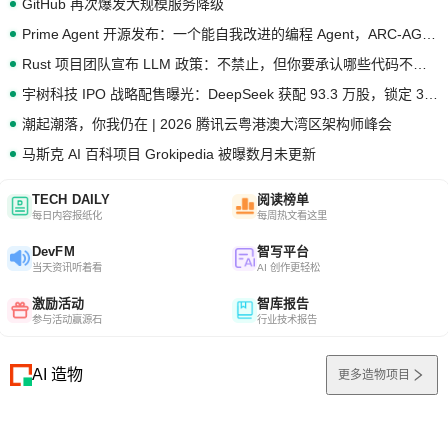
GitHub 再次爆发大规模服务降级
Prime Agent 开源发布：一个能自我改进的编程 Agent，ARC-AGI 3 超越人类专家基线
Rust 项目团队宣布 LLM 政策：不禁止，但你要承认哪些代码不是你写的
宇树科技 IPO 战略配售曝光：DeepSeek 获配 93.3 万股，锁定 36 个月
潮起潮落，你我仍在 | 2026 腾讯云粤港澳大湾区架构师峰会
马斯克 AI 百科项目 Grokipedia 被曝数月未更新
TECH DAILY
阅读榜单
每日内容报纸化
每周热文看这里
DevFM
智写平台
当天资讯听着看
AI 创作更轻松
激励活动
智库报告
参与活动赢源石
行业技术报告
AI 造物
更多造物项目