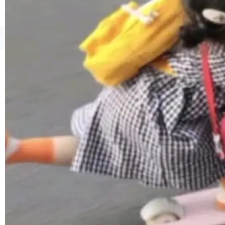
境、兼容场景、一键直出”。 Hy ASR 3.0 previe
w 不要求标准普通话，方言识别覆盖粤语、吴语
等 10 大方言片区和 20 余个二级小片区。在开
©OSCHINA(OSChina.NET)
京ICP备2025119063号
源评测集中，Hy ASR 3.0 preview 在多语种的
WER（...