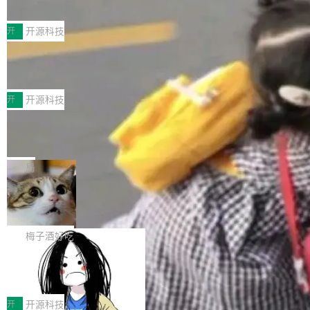
典型案例
计算节点间多种内存类型的高性能通信。 UCL-
近日，工信部科技司公示《2025人工智能应用典
MPComm将作为一种传输引擎接入Mooncake T
型案例入选名单》，深信服“面向企业研发场景的
开
开源科技
ENT，实现零拷贝传输性能提升30%、非零拷贝
开源 AI 编程平台 CoStrict 应用”凭借卓越的技术
传输性能最高提升5倍。UCL-MPComm底层基
深信服AI算力网关入选工信部人工智能
创新与落地成效成功入选。 全链路私有化部署，
应用典型案例！
于自研UCL-Engine通信引擎，后续腾讯网平将
助力企业AI研发安全落地 当前，越来越多企业已
前不久，工业和信息化部正式发布《2025年人工
持续开源更多基于UCL-Engine的高性能通信组
经开始引入 AI Coding 工具，通过调用公有云模
智能应用典型案例名单》，集中展示人工智能在
开
开源科技
件。 腾讯网平团队在UCL-MPComm中实现了一
型或企业内部部署模型提升研发效率。但随着 AI
各领域的应用成果，覆盖技术底座、行业赋能、
个独立于业务线程的全局通信引擎（Engine），
Jeff Dean 离开 Google：一个时代的结
Coding 从个人辅助工具逐步走向团队级、组织
产品应用、支撑保障、专题等五大方向。深信服
并实...
束，一个实验室的开始
级应用，企业在规模化落地过程中，对安全性、
AI算力网关（AI创新平台）成功入选！ 随着各行
Google 员工编号 20。MapReduce 作者之一。
可控性和代码质量提出了更高要求。 首先是数据
各业的Agent走向规模化建设，算力构成形态逐
Bigtable 作者之一。TensorFlow 的作者之一。
局
安全与合规要求。对于大多数普通研发场景，公
渐丰富，用户关注的重点也在发生变化：不只是
Gemini 的架构师。Google 首席科学家。 Jeff D
有云模型能够满足快速试用和效率提升的需求。
🔥 SolonCode v2026.8.4 发布：界面
让AI用起来，还要进一步看清混合算力时代下，
ean 在 Google 工作了 27 年后，宣布离职。 他
但对于金融、能源、医疗等对数据安全要求较...
字体可调、22 种语言、记忆搜索增强
Token花在哪里、算力是否被充分利用，以及持
不是一个人走。一同离开的还有 Sanjay Ghema
打开终端就能上岗的全中文编码智能体，这一轮
续增长的AI成本该如何优化。 深信服AI算力网关
wat（Google 员工编号 23，Jeff Dean 二十多
把「看得清、用母语、记得住」三件事一次补
梅子酒好吃
正是围绕这些实际问题，从Token治理和成本治
年的编程搭档，MapReduce 和 Bigtable 的共同
齐。 SolonCode 是什么 SolonCode 是杭州无
理两个方面，让用户的每一份算力都看得清、管
作者）、Quoc Le（Google 大脑核心成员，Se
让“代码语义理解”深度释放AI Coding
耳科技研发的企业级终端编码智能体——一位全
得住、用得稳、省得下、更安全！ 一、从现在开
价值潜能：华为云码道（CodeArts）
q2Seq 和 DocAI 的共同发明人）以及 Oriol Vin
中文驱动的数字员工，自主理解需求、规划步
一、代码仓深度理解技术的作用与价值 在软件工
始，Token使用一目...
代码仓技术解析
yals（Gemini 联合负责人，AlphaSta...
骤、编写代码。不挑模型、不挑平台，curl 一行
程实践中，代码仓是企业核心知识资产的主要载
开
开源科技