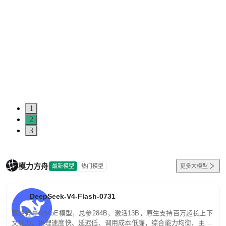
1
2
3
模力方舟
最新模型
热门模型
更多大模型
DeepSeek-V4-Flash-0731
高效轻量化MoE模型，总参284B，激活13B，原生支持百万超长上下
文能力。推理速度快、延迟低、调用成本低廉，综合能力均衡，主打