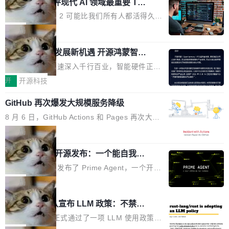
业化营销服务的需求从未如此迫切。 但市场扩容
xAI 前工程师评现代 AI 领域最重要 Top
n 这条推文引发了广泛讨论。他不是在说风凉
巧机身有效提升市面主流标准A...
3 开源项目
的同时,服务商的竞争逻辑正在改变。2026年Top
话，他是说出了一个圈内人尽皆知但很少公开捅
Flash Attention 2 可能比我们所有人都活得久。
Agency年度合辑的观察指出,“产品”这个离消费
破的事实。 Jordan 随后补充了一句软化声明：
这句话不是来自某个技术博客，而是出自 Hieu
局
者最近的载体,在整个品牌营销层面的权重显著变
「我不认为这些会议上大部分论文都在过度宣传
Pham 的一条推文。Hieu Pham 是谁？他是 xAI
高了。全域营销服务商的竞争正在从规模转向深
或造假。问题是，作为读者，如果你筛选出那些
共商智能硬件发展新机遇 开源鸿蒙智能
的早期工程师之一，在 Grok 训练基础设施团队
度,案例厚度、全域覆盖、多线协同...
硬件开发者日杭州站即将举行
看起来最令人兴奋的论文，那它们大部分都是过
工作过。近日他在 X 上发了一条帖子，列出了他
随着万物智联加速深入千行百业，智能硬件正从
度宣传的。」 这才是真正的痛点。不是所有论文
认为现代 AI 领域最重要的三个开源项目。 第一
单点设备迈向智能化、网联化、协同化发展。作
开
开源科技
都有问题，是最吸引眼球的那批论文最有问题。
个名字毫无悬念：Flash Attention 2。 Hieu 的
为面向全场景、跨终端的分布式操作系统，开源
他引用的帖子来自 Mathew Shen，一位 ICLR 2
理由很具体。FA 系列不需要解释，但 FA2 是他
GitHub 再次爆发大规模服务降级
鸿蒙通过统一技术底座和分布式能力，为不同类
026 的读者：「看了篇 ...
认为最重要的一个——复杂度恰到好处，刚好能
型智能设备的开发、连接与互联提供关键支撑，
8 月 6 日，GitHub Actions 和 Pages 再次大规
驱动你去学 CuTe，但还没被那些"邪恶的" Hopp
也为产业链企业探索产品创新与商业增长打开新
模服务降级，Actions 完全不可用超过 5 小时，
局
er++ 优化所淹没，足够容易修改和适配。 更关
的空间。 8月14日，开源鸿蒙智能硬件开发者日
webhook 停发，连自托管 runner 也因调度层故
键的是 FA2 的持久性...
（OHDD：OpenHarmony Hardware Develope
Prime Agent 开源发布：一个能自我改
障无法工作。Pages、Copilot code review、C
进的编程 Agent，ARC-AGI 3 超越人类
r Day）将在杭州启航。活动面向智能硬件产业
opilot coding agent 全部受影响。从检测到完全
Prime Intellect 发布了 Prime Agent，一个开源
专家基线
链企业和开发者，邀请行业专家与资深技术顾
恢复，大约 12 小时。 这是 2026 年 8 月的第六
的编程 Agent Harness，核心设计围绕两个抽
局
问，围绕开源鸿蒙技术能力、设备适配、芯片适
起事故，其中四起与 AI/Copilot 服务相关。 Git
象：Recursive Language Model（RLM）和 C
配、功耗与稳定性调优、兼容性测评及统一互联
Rust 项目团队宣布 LLM 政策：不禁
Hub 员工 kdaigle 在 HN 讨论中贴出了一组数
ontinual Harness。在 ARC-AGI 3 基准测试
等内容展开系统讲解和实战交流，帮助企业进一
止，但你要承认哪些代码不是你写的
据：2025 年全年 10 亿次 commit。现在，每周
上，Prime Agent + Opus 5 的组合达到了 95.
Rust 语言项目正式通过了一项 LLM 使用政策，
步了解开源鸿蒙在智能...
2.75 亿次，全年预计 140 亿次。GitHub...