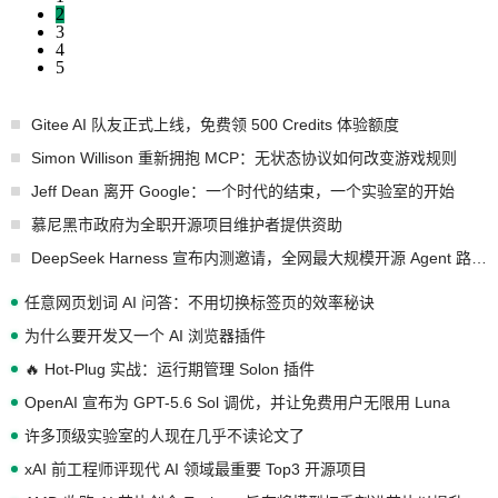
2
3
4
5
Gitee AI 队友正式上线，免费领 500 Credits 体验额度
Simon Willison 重新拥抱 MCP：无状态协议如何改变游戏规则
Jeff Dean 离开 Google：一个时代的结束，一个实验室的开始
慕尼黑市政府为全职开源项目维护者提供资助
DeepSeek Harness 宣布内测邀请，全网最大规模开源 Agent 路演现场诞生
任意网页划词 AI 问答：不用切换标签页的效率秘诀
为什么要开发又一个 AI 浏览器插件
🔥 Hot-Plug 实战：运行期管理 Solon 插件
OpenAI 宣布为 GPT-5.6 Sol 调优，并让免费用户无限用 Luna
许多顶级实验室的人现在几乎不读论文了
xAI 前工程师评现代 AI 领域最重要 Top3 开源项目