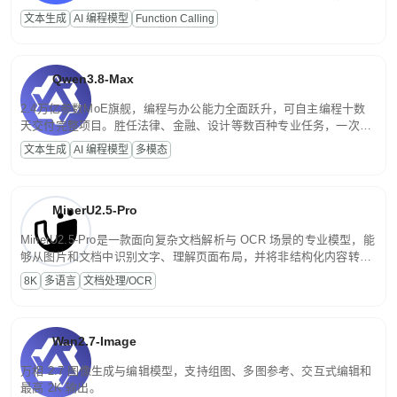
高并发、轻量化任务，适合日常对话、内容创作、基础 RAG、批量
文本生成
AI 编程模型
Function Calling
文案处理等普惠刚需场景。
Qwen3.8-Max
2.4万亿参数MoE旗舰，编程与办公能力全面跃升，可自主编程十数
天交付完整项目。胜任法律、金融、设计等数百种专业任务，一次对
话端到端交付生产级成果。原生视觉理解贯穿规划、执行与验证全流
文本生成
AI 编程模型
多模态
程，支持超长文档与长视频的深度语义解析。长程任务中自主规划与
闭环迭代，持续进化。
MinerU2.5-Pro
MinerU2.5-Pro是一款面向复杂文档解析与 OCR 场景的专业模型，能
够从图片和文档中识别文字、理解页面布局，并将非结构化内容转换
为便于存储、检索和二次处理的结构化结果。
8K
多语言
文档处理/OCR
Wan2.7-Image
万相 2.7 图像生成与编辑模型，支持组图、多图参考、交互式编辑和
最高 2K 输出。