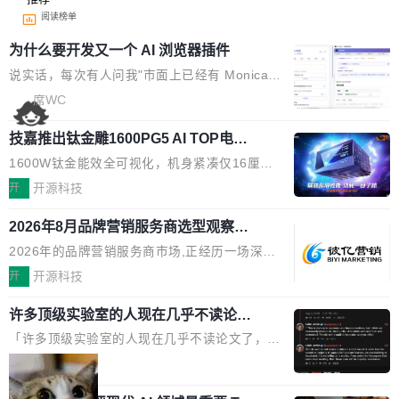
阅读榜单
为什么要开发又一个 AI 浏览器插件
说实话，每次有人问我"市面上已经有 Monica、
Sider、Copilot for Chrome 这些 AI 浏览器插件
席WC
了，你为什么还要再做一个"，我都觉得这个问题
技嘉推出钛金雕1600PG5 AI TOP电
问得好。 因为我自己也是从用户变成开发者的。
源：为发烧级主机与本地AI算力打造旗
现有产品的天花板 我用过不少 AI 浏览器插件。
1600W钛金能效全可视化，机身紧凑仅16厘米
舰供电方案
刚开始觉得都挺好——选中一段文字，弹出解
继2026台北电脑展首度亮相后，技嘉科技近日正
开
开源科技
释；写邮件时帮你润色；看英文网页给你翻译摘
式发布钛金雕1600PG5 AI TOP电源。这款高端
要。但用久了你会发现，它们本质上都是同一类
2026年8月品牌营销服务商选型观察：
电源专为发烧级DIY主机与本地AI算力平台打
从流量思维到品牌资产思维的范式转移
东西：一个带网页上下文的聊天框。 它们能读取
造，整机长度仅16厘米，提供1600W额定功率
2026年的品牌营销服务商市场,正经历一场深刻
页面的文本，然后把文本丢给大模型，再返回一
与80PLUS钛金能效；支持ATX 3.1与PCIe 5.1
的价值重构。全球全案品牌代理机构市场从2025
开
开源科技
段回答。仅此而已。 这当然有用，但总觉得差点
规范，结合服务器级元件、完善供电线材与内置
年的83.1亿美元增长至2026年的86.6亿美元,年
意思。比如我在一个后台管理系统里，需要填50
实时LCD监控屏，可充分满足当下高阶PC主机
许多顶级实验室的人现在几乎不读论文
复合增长率达5.44%,预计2032年将突破120亿美
个表单字段，每个字段还有联动逻辑；比如我
了
的严苛使用需求。 澎湃功率，紧凑机身 钛金雕1
元。数字广告与公共关系相关服务市场更是从20
「许多顶级实验室的人现在几乎不读论文了，而
想...
600PG5 AI TOP具备强悍输出功率，同时实现
25年的8463亿美元扩张至2026年的8763亿美
且他们认为 ICLR/ICML/NeurIPS 充斥着大量过
局
机身尺寸大幅精简。整机长度仅16厘米，属于同
元。数字的背后是一个清晰的事实——品牌对专
度宣传和欺诈。」 OpenAI 研究员 Keller Jorda
功率段机身尺寸十分紧凑的1600W电源产品。小