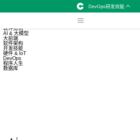
DevOps研发效能
综合
开源资讯
软件资讯
AI & 大模型
大前端
软件架构
开发技能
硬件 & IoT
DevOps
程序人生
数据库
1