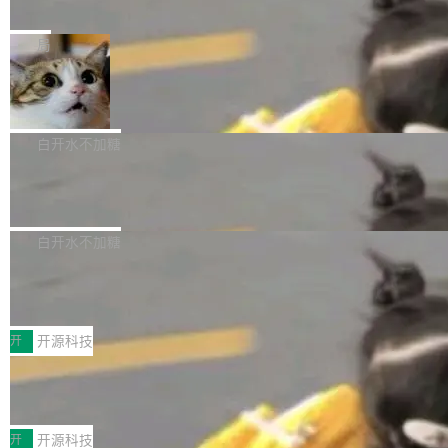
e” 和 Muse Spark 1.2 模型
mmit 之间的空隙里丢失了。 DeltaDB 要做的就
金额高达158.3亿美元，这一单项投入已经逼近
Meta 今天发布了两款 AI 产品：Muse Code，
是把这段空隙补上。 回退到任何一次编辑：Delt
微软同期总资本开支的四成。 与亚马逊、Alpha
一个在终端里运行的编程 agent；Muse Spark
局
aDB 捕获 commit 之间的每一次操作，...
bet、微软以及 Meta 等传统科技巨头相比，Spa
1.2，驱动这个 agent 的新模型。一句话概括：
ceXAI的资金消耗速度尤为引人瞩目。然而，支
美团开源 LoHoSearch，用知识图谱校
你可以用 curl -fsSL https://dev.meta.ai/install.
准 AI 能力认知
撑庞大支出的资金来源却呈现出截然不同的面
sh | bash 安装一个能在大项目里自动规划、写
机器出题的前提，是让机器拥有全局视野。整个
貌。数据显示，微软和 Meta 主要依托充沛的经
代码、验证结果的 AI 终端工具。 据介绍，Muse
构建流程可以分为四个环节：建图 → 控制难度
白开水不加糖
营现金流来覆盖资本开支，其资本支出覆盖率分
Code 是 Meta 的编程 agent 产品。它和市场上
→ 质量把关 → 数据概览。
别达到155% 和106%;而SpaceXAI的经营现金
腾讯开源 UCL-MPComm 通信库
已有的终端编程 agent 在设计理念上有几个明显
流仅能覆盖资本开支的12...
的差异点。 异步后台 agent：Muse Code 有一
腾讯网平团队宣布开源了 UCL-MPComm 通信
个主 agent 循环，外加一组后台 agent。这些后
库，并将作为transport接入Mooncake TENT。
白开水不加糖
台 agent...
该通信库针对AI Memory池化场景的数据传输需
CoStrict入选工信部2025人工智能应用
求进行了深度优化，能够实现数据中心内大规模
典型案例
计算节点间多种内存类型的高性能通信。 UCL-
近日，工信部科技司公示《2025人工智能应用典
MPComm将作为一种传输引擎接入Mooncake T
型案例入选名单》，深信服“面向企业研发场景的
开
开源科技
ENT，实现零拷贝传输性能提升30%、非零拷贝
开源 AI 编程平台 CoStrict 应用”凭借卓越的技术
传输性能最高提升5倍。UCL-MPComm底层基
深信服AI算力网关入选工信部人工智能
创新与落地成效成功入选。 全链路私有化部署，
应用典型案例！
于自研UCL-Engine通信引擎，后续腾讯网平将
助力企业AI研发安全落地 当前，越来越多企业已
前不久，工业和信息化部正式发布《2025年人工
持续开源更多基于UCL-Engine的高性能通信组
经开始引入 AI Coding 工具，通过调用公有云模
智能应用典型案例名单》，集中展示人工智能在
开
开源科技