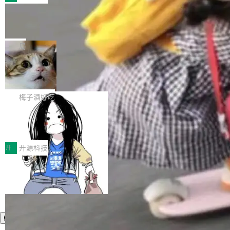
件。 腾讯网平团队在UCL-MPComm中实现了一
型或企业内部部署模型提升研发效率。但随着 AI
各领域的应用成果，覆盖技术底座、行业赋能、
个独立于业务线程的全局通信引擎（Engine），
Coding 从个人辅助工具逐步走向团队级、组织
Jeff Dean 离开 Google：一个时代的结
产品应用、支撑保障、专题等五大方向。深信服
并实...
束，一个实验室的开始
级应用，企业在规模化落地过程中，对安全性、
AI算力网关（AI创新平台）成功入选！ 随着各行
Google 员工编号 20。MapReduce 作者之一。
可控性和代码质量提出了更高要求。 首先是数据
各业的Agent走向规模化建设，算力构成形态逐
Bigtable 作者之一。TensorFlow 的作者之一。
局
安全与合规要求。对于大多数普通研发场景，公
渐丰富，用户关注的重点也在发生变化：不只是
Gemini 的架构师。Google 首席科学家。 Jeff D
有云模型能够满足快速试用和效率提升的需求。
让AI用起来，还要进一步看清混合算力时代下，
🔥 SolonCode v2026.8.4 发布：界面
ean 在 Google 工作了 27 年后，宣布离职。 他
但对于金融、能源、医疗等对数据安全要求较...
字体可调、22 种语言、记忆搜索增强
Token花在哪里、算力是否被充分利用，以及持
不是一个人走。一同离开的还有 Sanjay Ghema
打开终端就能上岗的全中文编码智能体，这一轮
续增长的AI成本该如何优化。 深信服AI算力网关
wat（Google 员工编号 23，Jeff Dean 二十多
把「看得清、用母语、记得住」三件事一次补
梅子酒好吃
正是围绕这些实际问题，从Token治理和成本治
年的编程搭档，MapReduce 和 Bigtable 的共同
齐。 SolonCode 是什么 SolonCode 是杭州无
理两个方面，让用户的每一份算力都看得清、管
作者）、Quoc Le（Google 大脑核心成员，Se
让“代码语义理解”深度释放AI Coding
耳科技研发的企业级终端编码智能体——一位全
得住、用得稳、省得下、更安全！ 一、从现在开
价值潜能：华为云码道（CodeArts）
q2Seq 和 DocAI 的共同发明人）以及 Oriol Vin
中文驱动的数字员工，自主理解需求、规划步
一、代码仓深度理解技术的作用与价值 在软件工
始，Token使用一目...
代码仓技术解析
yals（Gemini 联合负责人，AlphaSta...
骤、编写代码。不挑模型、不挑平台，curl 一行
程实践中，代码仓是企业核心知识资产的主要载
开
开源科技
装完即用。 开源地址：Gitee · GitCode · GitHu
体。企业级代码仓库通常包含数十万乃至数百万
b 安装 支持 Java 8+（8~26）、macOS / Linu
个文件，其规模远超单次模型调用可承载的上下
x / Windows / Harmony PC。 # macOS / Linu
文窗口。随着项目规模的持续扩张与代码历史的
x / Harmony PC curl -fsSL https://solon.noea
不断累积，代码仓中的模块关系、接口契约、业
r.org/solon...
务逻辑等关键信息往往分散于数十乃至数百个文
件之中，形成高度复杂的知识关联网络。传统的