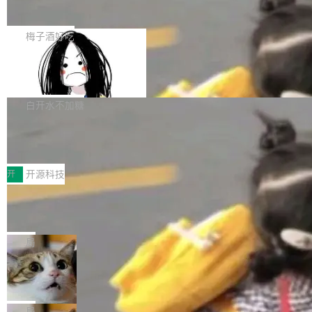
展开启新的篇章。
滞，过去三个月内没有任何条目完成更新，用户
如果你在 Spring Boot 里做过国际化，流程大概
提交的编辑请求也长期处于待处理状态。 Groki
是这样的：配 MessageSource 的 Bean、写 R
梅子酒好吃
pedia 于去年底上线，定位为由人工智能生成内
eloadableResourceBundleMessageSource、
容的百科平台，被马斯克视为传统众包百科网站
Apache Doris 4.1 全面增强 Iceberg：
声明 LocaleResolver、注册 LocaleChangeInt
支持 UPDATE、MERGE INTO 与 Iceb
维基百科的替代方案。Lawfare 调查发现，无论
erceptor…五六步之后才能看到第一行翻译文
Apache Doris 4.1 要补齐的，正是缺失的那一
erg V3
热门页面还是低关注度页面，均未出现近期更
本。 Solon 换了个方式。整个 i18n 模块围绕三
半。在已有查询能力的基础上，Doris 进一步支
白开水不加糖
新，相关问题并非局限于特定领域，而是在不同
个解析器、一个注解、一个工具类展开——没有
持了 UPDATE、DELETE、MERGE INTO 等数
主题和访问量页面中普遍存在。 调查人员最初认
XML、没有拦截器注册、没有样板配置。 资源
Testin XAgent：CIO智能测试落地指南
据修改操作、完整的表结构管理与分区演进，以
为，Grokipedia可能只是限...
文件的约定 把文件放到 resources/i18n/ 下： r
及 rewrite_data_files、expire_snapshots 等日
7月30日，TiD2026质量竞争力大会在北京中关
esources/i18n/messages.properties ...
常维护操作，并完整支持 Iceberg V3 格式。
村国家自主创新示范区会议中心开幕。本届大会
开
开源科技
由中关村智联软件服务业质量创新联盟主办，以
让非法状态不可表示：一篇关于 ADT
“智构可信·质创未来——AI原生时代的质量新范
的帖子在 Reddit 火了
式”为主题，直面AI从实验室走向规模化产业落地
有一种东西，一旦用过就回不去了。Alex Fedos
的核心质量命题。会上，《2026智能研发生产力
eev 管它叫"软件设计的基石"。 他说的东西不新
局
工具选型手册》发布，Testin云测的Testin XAge
鲜——代数数据类型（ADT），尤其是和类型
Cloudflare 开源内部企业 AI 平台 Clou
nt智能测试系统入选AI测试领域代表产品。对CI
（sum type）。但他说清楚了一件事：这不是类
dflare OS
O而言，这提示了一个转变：AI测试正在从效率
型系统的学术体操，是日常编码的思维方式。 文
Cloudflare 发布了一个开源项目 Cloudflare O
工具升级为企业的质量基础设施。 CIO面对的新
章从一个简单的例子切入。一个网站的深色主题
S。如果你只看官方博客，你会觉得这是又一
局