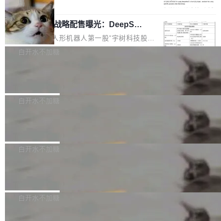
5% RHAE Best@1，超过了 ARC 报告的人类专
覆盖 rust-lang/rust 单一仓库的代码贡献。这不
局
家基线 95.4%。 不是又一个 coding agent 包装
是项目级别的官方立场，目前由五个团队采纳，
宇树科技 IPO 战略配售曝光：DeepSe
器 Prime Agent 的架构和市面上大多数 coding
但它可能是主流开源项目中关于 AI 辅助贡献最
ek 获配 93.3 万股，锁定 36 个月
agent 有本质区别。大多数 agent harness 的设
细致的一份规则。 政策的核心只有一句话：LLM
8月6日晚间，“人形机器人第一股”宇树科技股份
计是基于早期模型的能力—...
可以用来分析、提炼、审阅、建议，但不能用来
有限公司披露IPO发行价格及战略配售结果，杭
白开水不加糖
创作。 具体来说，LLM 生成的代码可以提交，
州深度求索人工智能基础技术研究有限公司（De
但必须满足五个条件：预先安排、非关键、高质
Docker 29.7.2 发布
epSeek）获配93.3399万股，按150.8元/股发行
量、充分测试、充分审查，并且必须披露。LLM
价格计算，认购金额约1.41亿元，股份锁定期为
Docker 29.7.2 现已发布，具体更新内容如下：
不得生成涉及安全性的关键变更，除非作者本身
36个月。 公告显示，本次宇树科技战略配售对
Bug fixes and enhancements 修复多次传递同
白开水不加糖
就是领域专家。即使如此，政策也"强烈不建
象主要包括长期投资机构、与公司业务具有战略
一环境变量时，docker service create和docker
议"这么做。 对于不披露的情况，审核者可以直
合作关系或长期合作愿景的大型企业、科创板保
Apache Fluss 毕业成为顶级项目
service update会发生 panic 的问题。docker/cl
接关闭 PR，无需解释。 政策作者 Jynn Ne...
荐人跟投子公司，以及公司高级管理人员和核心
i#7145 修复了 Docker Engine 29.7.0 中引入的
今年 7 月，Apache Fluss 的毕业提案在 Apach
员工参与设立的专项资产管理计划。其中，Dee
一个回归问题，该问题导致拉取镜像时会拒绝包
e 孵化器项目管理委员会（IPMC）投票中获得
白开水不加糖
pSeek作为与宇树科技具备战略合作关系的企
含绝对 hardlink 目标的镜像（此类镜像由某些镜
全票通过，随后获 Apache 软件基金会董事会批
业，获配股份数量占本次发行数量的2.31%。 除
像构建工具生成）。moby/moby#53305 修复了
马斯克 AI 百科项目 Grokipedia 被曝数
准。今天，Apache 软件基金会正式宣布 Apach
DeepSeek外，腾讯旗下上海启善投资有限公司
月未更新
Docker Engine 29.7.0 中引入的一个回归问
e Fluss 孵化毕业，成为 Apache 顶级项目（TL
埃隆·马斯克推出的AI百科项目 Grokipedia 被曝
获配9...
题，该问题可能导致在旧版 Linux 内核...
P）！这一里程碑不仅标志着 Fluss 迈入新的发
长期停止内容更新，未能实现其作为“AI版维基百
白开水不加糖
展阶段，也将进一步推动流式存储、实时湖仓与
科”替代品的目标。 据 Lawfare 最新调查，自今
AI 数据基础加速融合，为实时数据基础设施的发
Solon I18n：三种解析器，零样板代码
年4月以来，Grokipedia 页面更新功能基本停