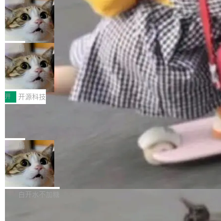
现实 过去两年，CIO们的焦虑清单上多了两项：
设置，如果用布尔值 + 可空字段来表示——bool
个"AI 知识库 + 聊天机器人"——每个大厂都在
一是如何让大模型和智能体应用安全地从PoC走
ean 表示是否可切换，nullable 的默认模式、浅
Deno 团队开源 Celld，可自托管的分
做，没什么新鲜的。 但 Kenton Varda 在 Twitte
向生产，二是如何让测试团队跟得上AI应用...
布式 Durable Objects
色方案、深色方案——会产生大量无意义的组
r 上把事情说清楚了： 今天我们发布了 Cloudfla
Ryan Dahl 领导的 Deno 团队推出了最新开源项
合。方案缺了、配置冲突了、全 null 了。要知道
re OS，一个带连接器的聊天机器人，跟其他所
目 Celld，一个能在自己机器上运行 Cloudflare
局
哪些组合有效，作者说，你得靠"文档、校验、或
有科技公司做的一样。只不过，实际上它不一
Workers 和 Durable Objects 的守护进程。 设
者部落知识"。 换个写法。Rust 的 enum，两个
样。这是 Sandstorm.io 的重制版，我十年前的
鲁大师7月新机性能/流畅/AI榜：vivo夺
计思路很直接：每个对象是一个独立的 SQLite
变体：Switchable...
性能、流畅双第一，三星Galaxy Z系列
那个创业公司。不同的是，这次它构建在 Cloudf
数据库，按名称寻址，复制到你自己的 S3 兼容
2026年7月的手机市场，由于存储等硬件成本暴
新折叠缺席
lare Workers 上——我花了九年时间搭建的平台
存储库里。节点之间只通过这个存储库协调——
增，手机厂商的日子也不好过啊，新机速度明显
开
开源科技
——并且深度集成了 AI。这基本上是我十年秘密
没有控制平面，没有共识协议。每个对象自带一
放缓，因此硝烟味淡了许多。新机参数规格除开
计划的顶峰。 十年前，Ken...
个小型数据库，应用天然按分片构建，单个数据
Zed 推出 DeltaDB，一个记录 commit
高价的三星折叠（三星Galaxy Z Fold8 Ultra / Z
之间所有操作的版本控制系统
库的竞争和爆炸半径问题在设计层面就被消除
Fold8 / Z Flip8）外，其余要么是中低端机器，
Zed 编辑器团队发布了新项目——DeltaDB，一
了。 闲置的 cell 会休眠到几乎不占资源。当 cel
例如iQOO Z11i、REDMI Note 17、REDMI No
个在 git commit 之间记录每一次编辑操作的版
局
l 迁移或唤醒时，新宿主从 S3 恢复 SQLite 数据
te 17 Pro、OPPO K15，要么是vivo X300 E这
本控制系统。目前处于 Early Access 阶段。 De
库继续执行。存储库是持久化的唯一真相...
样的次旗舰。 Galaxy Z Fold8 Ultra / Z Fold8 /
SpaceXAI 单季资本开支达 183 亿美元
ltaDB 的核心思路直接写在 landing page 最显
Z Flip8三款折叠屏新机均在7月22日发布，且全
眼的位置：「Software is made between com
根据风险投资人Tomer Tunguz 博客（VC 分
部搭载骁龙8 Elite Gen5 for Galaxy，它们本该
mits」——软件是在 commit 之间写出来的。git
析）披露的最新分析与第二季度业绩报告，Spac
白开水不加糖
是7月性...
只记录了你提交的最终状态，但真正的工作过程
eXAI在上个季度的总资本支出飙升至183.7亿美
——打字、删改、试错、agent 对话——都在 co
Meta 发布终端编程 Agent“Muse Cod
元。其中，绝大部分资金被直接用于 AI 领域，