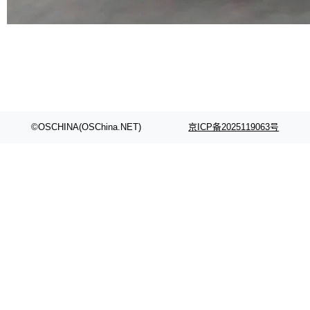
代码检索手段（如关键词匹配、目录遍历）仅能
在语法层面完成文本定位，难以触及代码的语义
内涵与结构关联，导致开发者使用代码智能体在
理解大规模代码仓时面临显著"代码仓理解"瓶
颈。 代码仓深度理解服务（以下简称" CodeBas
e深度理解服务"）是华为云码道（CodeA...
©OSCHINA(OSChina.NET)
京ICP备2025119063号