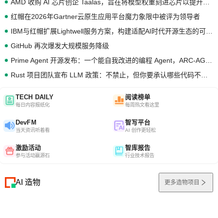
AMD 收购 AI 芯片创企 Taalas，旨在将模型权重刻进芯片以提升推理性能
红帽在2026年Gartner云原生应用平台魔力象限中被评为领导者
IBM与红帽扩展Lightwell服务方案，构建适配AI时代开源生态的可信基础设施
GitHub 再次爆发大规模服务降级
Prime Agent 开源发布：一个能自我改进的编程 Agent，ARC-AGI 3 超越人类专家基线
Rust 项目团队宣布 LLM 政策：不禁止，但你要承认哪些代码不是你写的
TECH DAILY
阅读榜单
每日内容报纸化
每周热文看这里
DevFM
智写平台
当天资讯听着看
AI 创作更轻松
激励活动
智库报告
参与活动赢源石
行业技术报告
AI 造物
更多造物项目