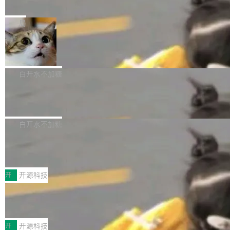
e” 和 Muse Spark 1.2 模型
mmit 之间的空隙里丢失了。 DeltaDB 要做的就
金额高达158.3亿美元，这一单项投入已经逼近
Meta 今天发布了两款 AI 产品：Muse Code，
是把这段空隙补上。 回退到任何一次编辑：Delt
微软同期总资本开支的四成。 与亚马逊、Alpha
一个在终端里运行的编程 agent；Muse Spark
局
aDB 捕获 commit 之间的每一次操作，...
bet、微软以及 Meta 等传统科技巨头相比，Spa
1.2，驱动这个 agent 的新模型。一句话概括：
ceXAI的资金消耗速度尤为引人瞩目。然而，支
美团开源 LoHoSearch，用知识图谱校
你可以用 curl -fsSL https://dev.meta.ai/install.
准 AI 能力认知
撑庞大支出的资金来源却呈现出截然不同的面
sh | bash 安装一个能在大项目里自动规划、写
机器出题的前提，是让机器拥有全局视野。整个
貌。数据显示，微软和 Meta 主要依托充沛的经
代码、验证结果的 AI 终端工具。 据介绍，Muse
构建流程可以分为四个环节：建图 → 控制难度
白开水不加糖
营现金流来覆盖资本开支，其资本支出覆盖率分
Code 是 Meta 的编程 agent 产品。它和市场上
→ 质量把关 → 数据概览。
别达到155% 和106%;而SpaceXAI的经营现金
腾讯开源 UCL-MPComm 通信库
已有的终端编程 agent 在设计理念上有几个明显
流仅能覆盖资本开支的12...
的差异点。 异步后台 agent：Muse Code 有一
腾讯网平团队宣布开源了 UCL-MPComm 通信
个主 agent 循环，外加一组后台 agent。这些后
库，并将作为transport接入Mooncake TENT。
白开水不加糖
台 agent...
该通信库针对AI Memory池化场景的数据传输需
CoStrict入选工信部2025人工智能应用
求进行了深度优化，能够实现数据中心内大规模
典型案例
计算节点间多种内存类型的高性能通信。 UCL-
近日，工信部科技司公示《2025人工智能应用典
MPComm将作为一种传输引擎接入Mooncake T
型案例入选名单》，深信服“面向企业研发场景的
开
开源科技
ENT，实现零拷贝传输性能提升30%、非零拷贝
开源 AI 编程平台 CoStrict 应用”凭借卓越的技术
传输性能最高提升5倍。UCL-MPComm底层基
深信服AI算力网关入选工信部人工智能
创新与落地成效成功入选。 全链路私有化部署，
应用典型案例！
于自研UCL-Engine通信引擎，后续腾讯网平将
助力企业AI研发安全落地 当前，越来越多企业已
前不久，工业和信息化部正式发布《2025年人工
持续开源更多基于UCL-Engine的高性能通信组
经开始引入 AI Coding 工具，通过调用公有云模
智能应用典型案例名单》，集中展示人工智能在
开
开源科技