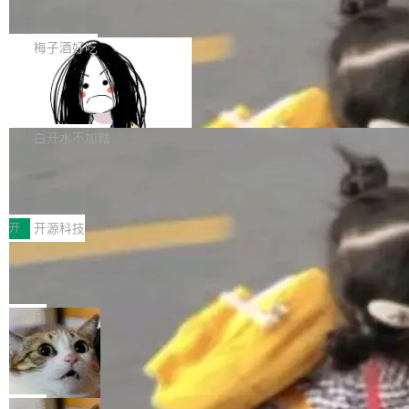
展开启新的篇章。
滞，过去三个月内没有任何条目完成更新，用户
如果你在 Spring Boot 里做过国际化，流程大概
提交的编辑请求也长期处于待处理状态。 Groki
是这样的：配 MessageSource 的 Bean、写 R
梅子酒好吃
pedia 于去年底上线，定位为由人工智能生成内
eloadableResourceBundleMessageSource、
容的百科平台，被马斯克视为传统众包百科网站
Apache Doris 4.1 全面增强 Iceberg：
声明 LocaleResolver、注册 LocaleChangeInt
支持 UPDATE、MERGE INTO 与 Iceb
维基百科的替代方案。Lawfare 调查发现，无论
erceptor…五六步之后才能看到第一行翻译文
Apache Doris 4.1 要补齐的，正是缺失的那一
erg V3
热门页面还是低关注度页面，均未出现近期更
本。 Solon 换了个方式。整个 i18n 模块围绕三
半。在已有查询能力的基础上，Doris 进一步支
白开水不加糖
新，相关问题并非局限于特定领域，而是在不同
个解析器、一个注解、一个工具类展开——没有
持了 UPDATE、DELETE、MERGE INTO 等数
主题和访问量页面中普遍存在。 调查人员最初认
XML、没有拦截器注册、没有样板配置。 资源
Testin XAgent：CIO智能测试落地指南
据修改操作、完整的表结构管理与分区演进，以
为，Grokipedia可能只是限...
文件的约定 把文件放到 resources/i18n/ 下： r
及 rewrite_data_files、expire_snapshots 等日
7月30日，TiD2026质量竞争力大会在北京中关
esources/i18n/messages.properties ...
常维护操作，并完整支持 Iceberg V3 格式。
村国家自主创新示范区会议中心开幕。本届大会
开
开源科技
由中关村智联软件服务业质量创新联盟主办，以
让非法状态不可表示：一篇关于 ADT
“智构可信·质创未来——AI原生时代的质量新范
的帖子在 Reddit 火了
式”为主题，直面AI从实验室走向规模化产业落地
有一种东西，一旦用过就回不去了。Alex Fedos
的核心质量命题。会上，《2026智能研发生产力
eev 管它叫"软件设计的基石"。 他说的东西不新
局
工具选型手册》发布，Testin云测的Testin XAge
鲜——代数数据类型（ADT），尤其是和类型
Cloudflare 开源内部企业 AI 平台 Clou
nt智能测试系统入选AI测试领域代表产品。对CI
（sum type）。但他说清楚了一件事：这不是类
dflare OS
O而言，这提示了一个转变：AI测试正在从效率
型系统的学术体操，是日常编码的思维方式。 文
Cloudflare 发布了一个开源项目 Cloudflare O
工具升级为企业的质量基础设施。 CIO面对的新
章从一个简单的例子切入。一个网站的深色主题
S。如果你只看官方博客，你会觉得这是又一
局