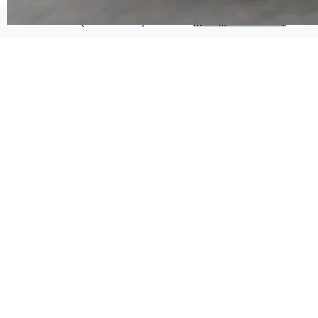
代码检索手段（如关键词匹配、目录遍历）仅能
在语法层面完成文本定位，难以触及代码的语义
©OSCHINA(OSChina.NET)
京ICP备2025119063号
内涵与结构关联，导致开发者使用代码智能体在
理解大规模代码仓时面临显著"代码仓理解"瓶
颈。 代码仓深度理解服务（以下简称" CodeBas
e深度理解服务"）是华为云码道（CodeA...