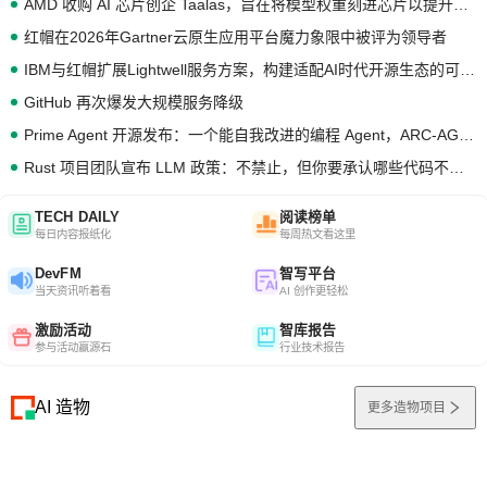
AMD 收购 AI 芯片创企 Taalas，旨在将模型权重刻进芯片以提升推理性能
红帽在2026年Gartner云原生应用平台魔力象限中被评为领导者
IBM与红帽扩展Lightwell服务方案，构建适配AI时代开源生态的可信基础设施
GitHub 再次爆发大规模服务降级
Prime Agent 开源发布：一个能自我改进的编程 Agent，ARC-AGI 3 超越人类专家基线
Rust 项目团队宣布 LLM 政策：不禁止，但你要承认哪些代码不是你写的
TECH DAILY
阅读榜单
每日内容报纸化
每周热文看这里
DevFM
智写平台
当天资讯听着看
AI 创作更轻松
激励活动
智库报告
参与活动赢源石
行业技术报告
AI 造物
更多造物项目