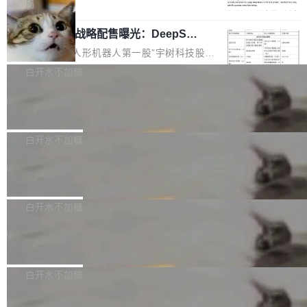
5% RHAE Best@1，超过了 ARC 报告的人类专
覆盖 rust-lang/rust 单一仓库的代码贡献。这不
局
家基线 95.4%。 不是又一个 coding agent 包装
是项目级别的官方立场，目前由五个团队采纳，
宇树科技 IPO 战略配售曝光：DeepSe
器 Prime Agent 的架构和市面上大多数 coding
但它可能是主流开源项目中关于 AI 辅助贡献最
ek 获配 93.3 万股，锁定 36 个月
agent 有本质区别。大多数 agent harness 的设
细致的一份规则。 政策的核心只有一句话：LLM
8月6日晚间，“人形机器人第一股”宇树科技股份
计是基于早期模型的能力—...
可以用来分析、提炼、审阅、建议，但不能用来
有限公司披露IPO发行价格及战略配售结果，杭
白开水不加糖
创作。 具体来说，LLM 生成的代码可以提交，
州深度求索人工智能基础技术研究有限公司（De
但必须满足五个条件：预先安排、非关键、高质
Docker 29.7.2 发布
epSeek）获配93.3399万股，按150.8元/股发行
量、充分测试、充分审查，并且必须披露。LLM
价格计算，认购金额约1.41亿元，股份锁定期为
Docker 29.7.2 现已发布，具体更新内容如下：
不得生成涉及安全性的关键变更，除非作者本身
36个月。 公告显示，本次宇树科技战略配售对
Bug fixes and enhancements 修复多次传递同
白开水不加糖
就是领域专家。即使如此，政策也"强烈不建
象主要包括长期投资机构、与公司业务具有战略
一环境变量时，docker service create和docker
议"这么做。 对于不披露的情况，审核者可以直
合作关系或长期合作愿景的大型企业、科创板保
Apache Fluss 毕业成为顶级项目
service update会发生 panic 的问题。docker/cl
接关闭 PR，无需解释。 政策作者 Jynn Ne...
荐人跟投子公司，以及公司高级管理人员和核心
i#7145 修复了 Docker Engine 29.7.0 中引入的
今年 7 月，Apache Fluss 的毕业提案在 Apach
员工参与设立的专项资产管理计划。其中，Dee
一个回归问题，该问题导致拉取镜像时会拒绝包
e 孵化器项目管理委员会（IPMC）投票中获得
白开水不加糖
pSeek作为与宇树科技具备战略合作关系的企
含绝对 hardlink 目标的镜像（此类镜像由某些镜
全票通过，随后获 Apache 软件基金会董事会批
业，获配股份数量占本次发行数量的2.31%。 除
像构建工具生成）。moby/moby#53305 修复了
马斯克 AI 百科项目 Grokipedia 被曝数
准。今天，Apache 软件基金会正式宣布 Apach
DeepSeek外，腾讯旗下上海启善投资有限公司
月未更新
Docker Engine 29.7.0 中引入的一个回归问
e Fluss 孵化毕业，成为 Apache 顶级项目（TL
埃隆·马斯克推出的AI百科项目 Grokipedia 被曝
获配9...
题，该问题可能导致在旧版 Linux 内核...
P）！这一里程碑不仅标志着 Fluss 迈入新的发
长期停止内容更新，未能实现其作为“AI版维基百
白开水不加糖
展阶段，也将进一步推动流式存储、实时湖仓与
科”替代品的目标。 据 Lawfare 最新调查，自今
AI 数据基础加速融合，为实时数据基础设施的发
Solon I18n：三种解析器，零样板代码
年4月以来，Grokipedia 页面更新功能基本停