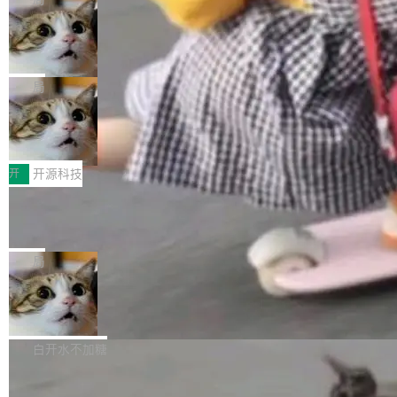
现实 过去两年，CIO们的焦虑清单上多了两项：
设置，如果用布尔值 + 可空字段来表示——bool
个"AI 知识库 + 聊天机器人"——每个大厂都在
一是如何让大模型和智能体应用安全地从PoC走
ean 表示是否可切换，nullable 的默认模式、浅
Deno 团队开源 Celld，可自托管的分
做，没什么新鲜的。 但 Kenton Varda 在 Twitte
向生产，二是如何让测试团队跟得上AI应用...
布式 Durable Objects
色方案、深色方案——会产生大量无意义的组
r 上把事情说清楚了： 今天我们发布了 Cloudfla
Ryan Dahl 领导的 Deno 团队推出了最新开源项
合。方案缺了、配置冲突了、全 null 了。要知道
re OS，一个带连接器的聊天机器人，跟其他所
目 Celld，一个能在自己机器上运行 Cloudflare
局
哪些组合有效，作者说，你得靠"文档、校验、或
有科技公司做的一样。只不过，实际上它不一
Workers 和 Durable Objects 的守护进程。 设
者部落知识"。 换个写法。Rust 的 enum，两个
样。这是 Sandstorm.io 的重制版，我十年前的
鲁大师7月新机性能/流畅/AI榜：vivo夺
计思路很直接：每个对象是一个独立的 SQLite
变体：Switchable...
性能、流畅双第一，三星Galaxy Z系列
那个创业公司。不同的是，这次它构建在 Cloudf
数据库，按名称寻址，复制到你自己的 S3 兼容
2026年7月的手机市场，由于存储等硬件成本暴
新折叠缺席
lare Workers 上——我花了九年时间搭建的平台
存储库里。节点之间只通过这个存储库协调——
增，手机厂商的日子也不好过啊，新机速度明显
开
开源科技
——并且深度集成了 AI。这基本上是我十年秘密
没有控制平面，没有共识协议。每个对象自带一
放缓，因此硝烟味淡了许多。新机参数规格除开
计划的顶峰。 十年前，Ken...
个小型数据库，应用天然按分片构建，单个数据
Zed 推出 DeltaDB，一个记录 commit
高价的三星折叠（三星Galaxy Z Fold8 Ultra / Z
之间所有操作的版本控制系统
库的竞争和爆炸半径问题在设计层面就被消除
Fold8 / Z Flip8）外，其余要么是中低端机器，
Zed 编辑器团队发布了新项目——DeltaDB，一
了。 闲置的 cell 会休眠到几乎不占资源。当 cel
例如iQOO Z11i、REDMI Note 17、REDMI No
个在 git commit 之间记录每一次编辑操作的版
局
l 迁移或唤醒时，新宿主从 S3 恢复 SQLite 数据
te 17 Pro、OPPO K15，要么是vivo X300 E这
本控制系统。目前处于 Early Access 阶段。 De
库继续执行。存储库是持久化的唯一真相...
样的次旗舰。 Galaxy Z Fold8 Ultra / Z Fold8 /
SpaceXAI 单季资本开支达 183 亿美元
ltaDB 的核心思路直接写在 landing page 最显
Z Flip8三款折叠屏新机均在7月22日发布，且全
眼的位置：「Software is made between com
根据风险投资人Tomer Tunguz 博客（VC 分
部搭载骁龙8 Elite Gen5 for Galaxy，它们本该
mits」——软件是在 commit 之间写出来的。git
析）披露的最新分析与第二季度业绩报告，Spac
白开水不加糖
是7月性...
只记录了你提交的最终状态，但真正的工作过程
eXAI在上个季度的总资本支出飙升至183.7亿美
——打字、删改、试错、agent 对话——都在 co
Meta 发布终端编程 Agent“Muse Cod
元。其中，绝大部分资金被直接用于 AI 领域，