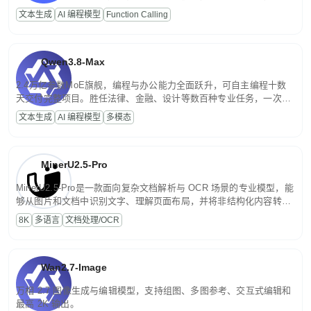
高并发、轻量化任务，适合日常对话、内容创作、基础 RAG、批量
文本生成
AI 编程模型
Function Calling
文案处理等普惠刚需场景。
Qwen3.8-Max
2.4万亿参数MoE旗舰，编程与办公能力全面跃升，可自主编程十数
天交付完整项目。胜任法律、金融、设计等数百种专业任务，一次对
话端到端交付生产级成果。原生视觉理解贯穿规划、执行与验证全流
文本生成
AI 编程模型
多模态
程，支持超长文档与长视频的深度语义解析。长程任务中自主规划与
闭环迭代，持续进化。
MinerU2.5-Pro
MinerU2.5-Pro是一款面向复杂文档解析与 OCR 场景的专业模型，能
够从图片和文档中识别文字、理解页面布局，并将非结构化内容转换
为便于存储、检索和二次处理的结构化结果。
8K
多语言
文档处理/OCR
Wan2.7-Image
万相 2.7 图像生成与编辑模型，支持组图、多图参考、交互式编辑和
最高 2K 输出。