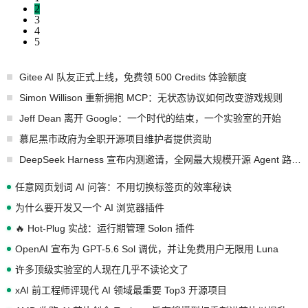
2
3
4
5
Gitee AI 队友正式上线，免费领 500 Credits 体验额度
Simon Willison 重新拥抱 MCP：无状态协议如何改变游戏规则
Jeff Dean 离开 Google：一个时代的结束，一个实验室的开始
慕尼黑市政府为全职开源项目维护者提供资助
DeepSeek Harness 宣布内测邀请，全网最大规模开源 Agent 路演现场诞生
任意网页划词 AI 问答：不用切换标签页的效率秘诀
为什么要开发又一个 AI 浏览器插件
🔥 Hot-Plug 实战：运行期管理 Solon 插件
OpenAI 宣布为 GPT-5.6 Sol 调优，并让免费用户无限用 Luna
许多顶级实验室的人现在几乎不读论文了
xAI 前工程师评现代 AI 领域最重要 Top3 开源项目