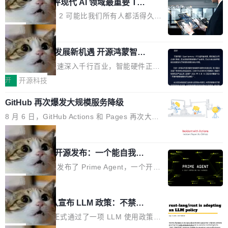
业化营销服务的需求从未如此迫切。 但市场扩容
xAI 前工程师评现代 AI 领域最重要 Top
n 这条推文引发了广泛讨论。他不是在说风凉
巧机身有效提升市面主流标准A...
3 开源项目
的同时,服务商的竞争逻辑正在改变。2026年Top
话，他是说出了一个圈内人尽皆知但很少公开捅
Flash Attention 2 可能比我们所有人都活得久。
Agency年度合辑的观察指出,“产品”这个离消费
破的事实。 Jordan 随后补充了一句软化声明：
这句话不是来自某个技术博客，而是出自 Hieu
局
者最近的载体,在整个品牌营销层面的权重显著变
「我不认为这些会议上大部分论文都在过度宣传
Pham 的一条推文。Hieu Pham 是谁？他是 xAI
高了。全域营销服务商的竞争正在从规模转向深
或造假。问题是，作为读者，如果你筛选出那些
共商智能硬件发展新机遇 开源鸿蒙智能
的早期工程师之一，在 Grok 训练基础设施团队
度,案例厚度、全域覆盖、多线协同...
硬件开发者日杭州站即将举行
看起来最令人兴奋的论文，那它们大部分都是过
工作过。近日他在 X 上发了一条帖子，列出了他
随着万物智联加速深入千行百业，智能硬件正从
度宣传的。」 这才是真正的痛点。不是所有论文
认为现代 AI 领域最重要的三个开源项目。 第一
单点设备迈向智能化、网联化、协同化发展。作
开
开源科技
都有问题，是最吸引眼球的那批论文最有问题。
个名字毫无悬念：Flash Attention 2。 Hieu 的
为面向全场景、跨终端的分布式操作系统，开源
他引用的帖子来自 Mathew Shen，一位 ICLR 2
理由很具体。FA 系列不需要解释，但 FA2 是他
GitHub 再次爆发大规模服务降级
鸿蒙通过统一技术底座和分布式能力，为不同类
026 的读者：「看了篇 ...
认为最重要的一个——复杂度恰到好处，刚好能
型智能设备的开发、连接与互联提供关键支撑，
8 月 6 日，GitHub Actions 和 Pages 再次大规
驱动你去学 CuTe，但还没被那些"邪恶的" Hopp
也为产业链企业探索产品创新与商业增长打开新
模服务降级，Actions 完全不可用超过 5 小时，
局
er++ 优化所淹没，足够容易修改和适配。 更关
的空间。 8月14日，开源鸿蒙智能硬件开发者日
webhook 停发，连自托管 runner 也因调度层故
键的是 FA2 的持久性...
（OHDD：OpenHarmony Hardware Develope
Prime Agent 开源发布：一个能自我改
障无法工作。Pages、Copilot code review、C
进的编程 Agent，ARC-AGI 3 超越人类
r Day）将在杭州启航。活动面向智能硬件产业
opilot coding agent 全部受影响。从检测到完全
Prime Intellect 发布了 Prime Agent，一个开源
专家基线
链企业和开发者，邀请行业专家与资深技术顾
恢复，大约 12 小时。 这是 2026 年 8 月的第六
的编程 Agent Harness，核心设计围绕两个抽
局
问，围绕开源鸿蒙技术能力、设备适配、芯片适
起事故，其中四起与 AI/Copilot 服务相关。 Git
象：Recursive Language Model（RLM）和 C
配、功耗与稳定性调优、兼容性测评及统一互联
Rust 项目团队宣布 LLM 政策：不禁
Hub 员工 kdaigle 在 HN 讨论中贴出了一组数
ontinual Harness。在 ARC-AGI 3 基准测试
等内容展开系统讲解和实战交流，帮助企业进一
止，但你要承认哪些代码不是你写的
据：2025 年全年 10 亿次 commit。现在，每周
上，Prime Agent + Opus 5 的组合达到了 95.
Rust 语言项目正式通过了一项 LLM 使用政策，
步了解开源鸿蒙在智能...
2.75 亿次，全年预计 140 亿次。GitHub...