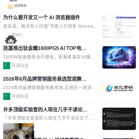
阅读榜单
为什么要开发又一个 AI 浏览器插件
说实话，每次有人问我"市面上已经有 Monica、
Sider、Copilot for Chrome 这些 AI 浏览器插件
席WC
了，你为什么还要再做一个"，我都觉得这个问题
技嘉推出钛金雕1600PG5 AI TOP电
问得好。 因为我自己也是从用户变成开发者的。
源：为发烧级主机与本地AI算力打造旗
现有产品的天花板 我用过不少 AI 浏览器插件。
1600W钛金能效全可视化，机身紧凑仅16厘米
舰供电方案
刚开始觉得都挺好——选中一段文字，弹出解
继2026台北电脑展首度亮相后，技嘉科技近日正
开
开源科技
释；写邮件时帮你润色；看英文网页给你翻译摘
式发布钛金雕1600PG5 AI TOP电源。这款高端
要。但用久了你会发现，它们本质上都是同一类
2026年8月品牌营销服务商选型观察：
电源专为发烧级DIY主机与本地AI算力平台打
从流量思维到品牌资产思维的范式转移
东西：一个带网页上下文的聊天框。 它们能读取
造，整机长度仅16厘米，提供1600W额定功率
2026年的品牌营销服务商市场,正经历一场深刻
页面的文本，然后把文本丢给大模型，再返回一
与80PLUS钛金能效；支持ATX 3.1与PCIe 5.1
的价值重构。全球全案品牌代理机构市场从2025
开
开源科技
段回答。仅此而已。 这当然有用，但总觉得差点
规范，结合服务器级元件、完善供电线材与内置
年的83.1亿美元增长至2026年的86.6亿美元,年
意思。比如我在一个后台管理系统里，需要填50
实时LCD监控屏，可充分满足当下高阶PC主机
许多顶级实验室的人现在几乎不读论文
复合增长率达5.44%,预计2032年将突破120亿美
个表单字段，每个字段还有联动逻辑；比如我
了
的严苛使用需求。 澎湃功率，紧凑机身 钛金雕1
元。数字广告与公共关系相关服务市场更是从20
「许多顶级实验室的人现在几乎不读论文了，而
想...
600PG5 AI TOP具备强悍输出功率，同时实现
25年的8463亿美元扩张至2026年的8763亿美
且他们认为 ICLR/ICML/NeurIPS 充斥着大量过
局
机身尺寸大幅精简。整机长度仅16厘米，属于同
元。数字的背后是一个清晰的事实——品牌对专
度宣传和欺诈。」 OpenAI 研究员 Keller Jorda
功率段机身尺寸十分紧凑的1600W电源产品。小