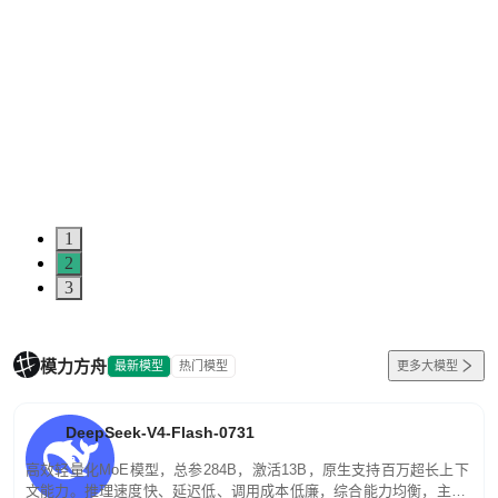
1
2
3
模力方舟
最新模型
热门模型
更多大模型
DeepSeek-V4-Flash-0731
高效轻量化MoE模型，总参284B，激活13B，原生支持百万超长上下
文能力。推理速度快、延迟低、调用成本低廉，综合能力均衡，主打