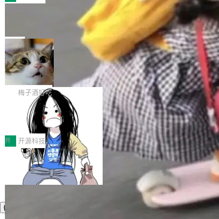
件。 腾讯网平团队在UCL-MPComm中实现了一
型或企业内部部署模型提升研发效率。但随着 AI
各领域的应用成果，覆盖技术底座、行业赋能、
个独立于业务线程的全局通信引擎（Engine），
Coding 从个人辅助工具逐步走向团队级、组织
Jeff Dean 离开 Google：一个时代的结
产品应用、支撑保障、专题等五大方向。深信服
并实...
束，一个实验室的开始
级应用，企业在规模化落地过程中，对安全性、
AI算力网关（AI创新平台）成功入选！ 随着各行
Google 员工编号 20。MapReduce 作者之一。
可控性和代码质量提出了更高要求。 首先是数据
各业的Agent走向规模化建设，算力构成形态逐
Bigtable 作者之一。TensorFlow 的作者之一。
局
安全与合规要求。对于大多数普通研发场景，公
渐丰富，用户关注的重点也在发生变化：不只是
Gemini 的架构师。Google 首席科学家。 Jeff D
有云模型能够满足快速试用和效率提升的需求。
让AI用起来，还要进一步看清混合算力时代下，
🔥 SolonCode v2026.8.4 发布：界面
ean 在 Google 工作了 27 年后，宣布离职。 他
但对于金融、能源、医疗等对数据安全要求较...
字体可调、22 种语言、记忆搜索增强
Token花在哪里、算力是否被充分利用，以及持
不是一个人走。一同离开的还有 Sanjay Ghema
打开终端就能上岗的全中文编码智能体，这一轮
续增长的AI成本该如何优化。 深信服AI算力网关
wat（Google 员工编号 23，Jeff Dean 二十多
把「看得清、用母语、记得住」三件事一次补
梅子酒好吃
正是围绕这些实际问题，从Token治理和成本治
年的编程搭档，MapReduce 和 Bigtable 的共同
齐。 SolonCode 是什么 SolonCode 是杭州无
理两个方面，让用户的每一份算力都看得清、管
作者）、Quoc Le（Google 大脑核心成员，Se
让“代码语义理解”深度释放AI Coding
耳科技研发的企业级终端编码智能体——一位全
得住、用得稳、省得下、更安全！ 一、从现在开
价值潜能：华为云码道（CodeArts）
q2Seq 和 DocAI 的共同发明人）以及 Oriol Vin
中文驱动的数字员工，自主理解需求、规划步
一、代码仓深度理解技术的作用与价值 在软件工
始，Token使用一目...
代码仓技术解析
yals（Gemini 联合负责人，AlphaSta...
骤、编写代码。不挑模型、不挑平台，curl 一行
程实践中，代码仓是企业核心知识资产的主要载
开
开源科技
装完即用。 开源地址：Gitee · GitCode · GitHu
体。企业级代码仓库通常包含数十万乃至数百万
b 安装 支持 Java 8+（8~26）、macOS / Linu
个文件，其规模远超单次模型调用可承载的上下
x / Windows / Harmony PC。 # macOS / Linu
文窗口。随着项目规模的持续扩张与代码历史的
x / Harmony PC curl -fsSL https://solon.noea
不断累积，代码仓中的模块关系、接口契约、业
r.org/solon...
务逻辑等关键信息往往分散于数十乃至数百个文
件之中，形成高度复杂的知识关联网络。传统的