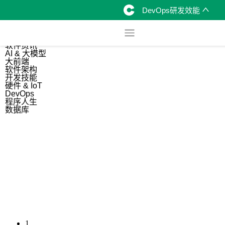
DevOps研发效能
综合
开源资讯
软件资讯
AI & 大模型
大前端
软件架构
开发技能
硬件 & IoT
DevOps
程序人生
数据库
1