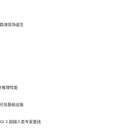
nt 路演现场诞生
提升推理性能
态的可信基础设施
AGI 3 超越人类专家基线