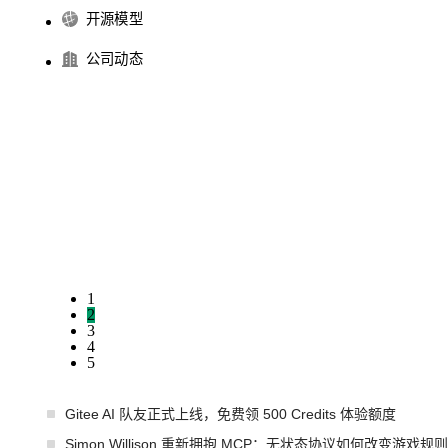
开源模型
公司动态
1
2
3
4
5
Gitee AI 队友正式上线，免费领 500 Credits 体验额度
Simon Willison 重新拥抱 MCP：无状态协议如何改变游戏规则