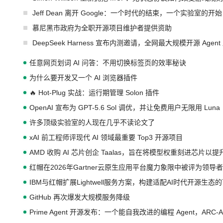
Jeff Dean 离开 Google：一个时代的结束，一个实验室的开始
慕尼黑市政府为全职开源项目维护者提供资助
DeepSeek Harness 宣布内测邀请，全网最大规模开源 Age
任意网页划词 AI 问答：不用切换标签页的效率秘诀
为什么要开发又一个 AI 浏览器插件
🔥 Hot-Plug 实战：运行期管理 Solon 插件
OpenAI 宣布为 GPT-5.6 Sol 调优，并让免费用户无限用 Luna
许多顶级实验室的人现在几乎不读论文了
xAI 前工程师评现代 AI 领域最重要 Top3 开源项目
AMD 收购 AI 芯片创企 Taalas，旨在将模型权重刻进芯片以
红帽在2026年Gartner云原生应用平台魔力象限中被评为领导者
IBM与红帽扩展Lightwell服务方案，构建适配AI时代开源生
GitHub 再次爆发大规模服务降级
Prime Agent 开源发布：一个能自我改进的编程 Agent，ARC-