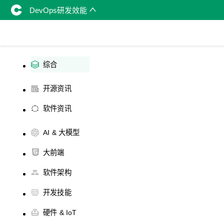
DevOps研发效能
综合
开源资讯
软件资讯
AI & 大模型
大前端
软件架构
开发技能
硬件 & IoT