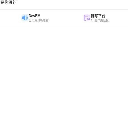
不是你写的
DevFM
智写平台
当天资讯听着看
AI 创作更轻松