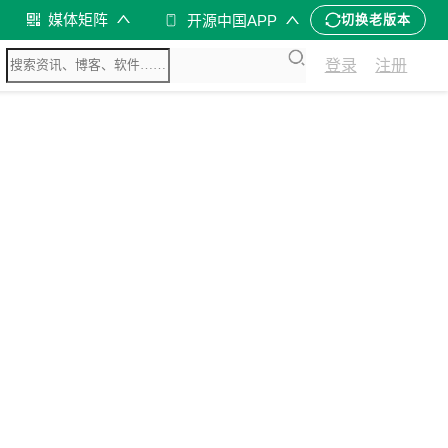
媒体矩阵
开源中国APP
切换老版本
登录
注册