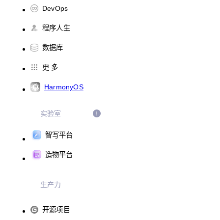
DevOps
程序人生
数据库
更 多
HarmonyOS
实验室
智写平台
造物平台
生产力
开源项目