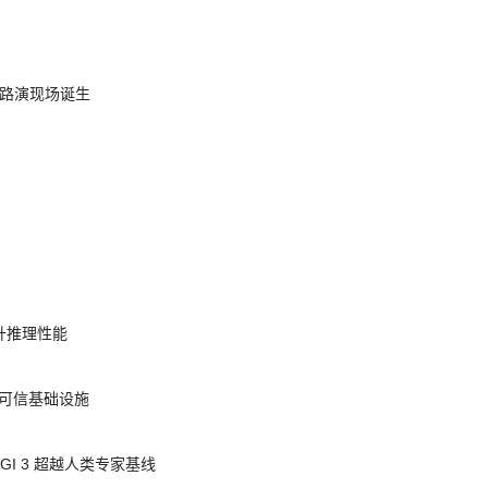
nt 路演现场诞生
提升推理性能
态的可信基础设施
AGI 3 超越人类专家基线