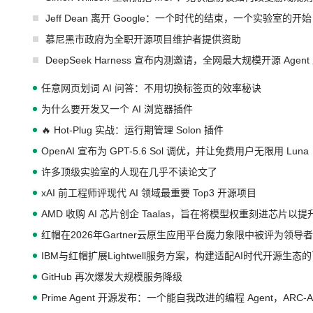
Jeff Dean 离开 Google：一个时代的结束，一个实验室的开始
慕尼黑市政府为全职开源项目维护者提供资助
DeepSeek Harness 宣布内测邀请，全网最大规模开源 Age
任意网页划词 AI 问答：不用切换标签页的效率秘诀
为什么要开发又一个 AI 浏览器插件
🔥 Hot-Plug 实战：运行期管理 Solon 插件
OpenAI 宣布为 GPT-5.6 Sol 调优，并让免费用户无限用 Luna
许多顶级实验室的人现在几乎不读论文了
xAI 前工程师评现代 AI 领域最重要 Top3 开源项目
AMD 收购 AI 芯片创企 Taalas，旨在将模型权重刻进芯片以
红帽在2026年Gartner云原生应用平台魔力象限中被评为领导者
IBM与红帽扩展Lightwell服务方案，构建适配AI时代开源生
GitHub 再次爆发大规模服务降级
Prime Agent 开源发布：一个能自我改进的编程 Agent，ARC-