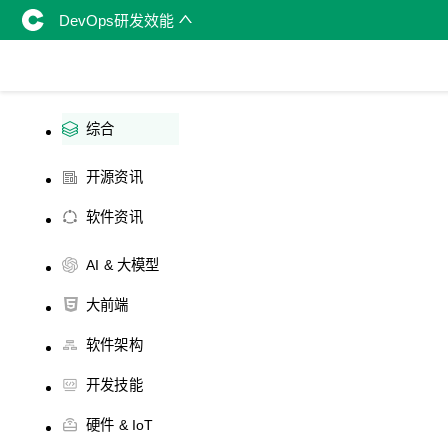
DevOps研发效能
综合
开源资讯
软件资讯
AI & 大模型
大前端
软件架构
开发技能
硬件 & IoT