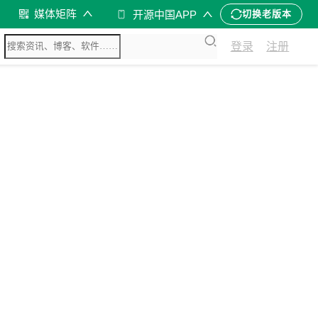
媒体矩阵
开源中国APP
切换老版本
登录
注册