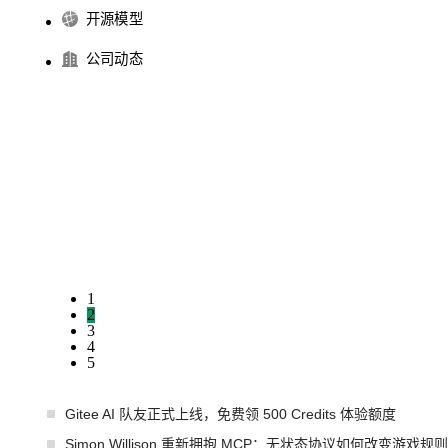
开源模型
公司动态
1
2
3
4
5
Gitee AI 队友正式上线，免费领 500 Credits 体验额度
Simon Willison 重新拥抱 MCP：无状态协议如何改变游戏规则