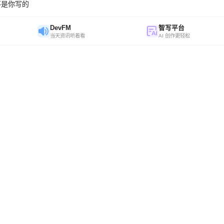
不是你写的
DevFM
智写平台
当天资讯听着看
AI 创作更轻松