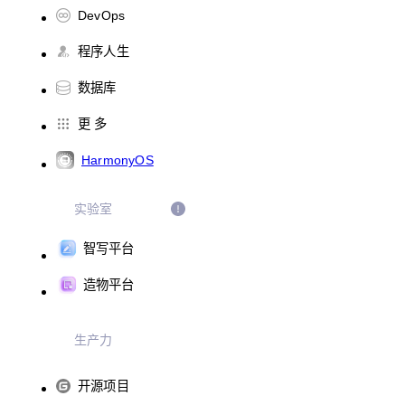
DevOps
程序人生
数据库
更 多
HarmonyOS
实验室
智写平台
造物平台
生产力
开源项目