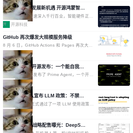
「我不认为这些会议上大部分论文都在过度宣传
Pham 的一条推文。Hieu Pham 是谁？他是 xAI
高了。全域营销服务商的竞争正在从规模转向深
或造假。问题是，作为读者，如果你筛选出那些
共商智能硬件发展新机遇 开源鸿蒙智能
的早期工程师之一，在 Grok 训练基础设施团队
度,案例厚度、全域覆盖、多线协同...
硬件开发者日杭州站即将举行
看起来最令人兴奋的论文，那它们大部分都是过
工作过。近日他在 X 上发了一条帖子，列出了他
随着万物智联加速深入千行百业，智能硬件正从
度宣传的。」 这才是真正的痛点。不是所有论文
认为现代 AI 领域最重要的三个开源项目。 第一
单点设备迈向智能化、网联化、协同化发展。作
开
开源科技
都有问题，是最吸引眼球的那批论文最有问题。
个名字毫无悬念：Flash Attention 2。 Hieu 的
为面向全场景、跨终端的分布式操作系统，开源
他引用的帖子来自 Mathew Shen，一位 ICLR 2
理由很具体。FA 系列不需要解释，但 FA2 是他
GitHub 再次爆发大规模服务降级
鸿蒙通过统一技术底座和分布式能力，为不同类
026 的读者：「看了篇 ...
认为最重要的一个——复杂度恰到好处，刚好能
型智能设备的开发、连接与互联提供关键支撑，
8 月 6 日，GitHub Actions 和 Pages 再次大规
驱动你去学 CuTe，但还没被那些"邪恶的" Hopp
也为产业链企业探索产品创新与商业增长打开新
模服务降级，Actions 完全不可用超过 5 小时，
局
er++ 优化所淹没，足够容易修改和适配。 更关
的空间。 8月14日，开源鸿蒙智能硬件开发者日
webhook 停发，连自托管 runner 也因调度层故
键的是 FA2 的持久性...
（OHDD：OpenHarmony Hardware Develope
Prime Agent 开源发布：一个能自我改
障无法工作。Pages、Copilot code review、C
进的编程 Agent，ARC-AGI 3 超越人类
r Day）将在杭州启航。活动面向智能硬件产业
opilot coding agent 全部受影响。从检测到完全
Prime Intellect 发布了 Prime Agent，一个开源
专家基线
链企业和开发者，邀请行业专家与资深技术顾
恢复，大约 12 小时。 这是 2026 年 8 月的第六
的编程 Agent Harness，核心设计围绕两个抽
局
问，围绕开源鸿蒙技术能力、设备适配、芯片适
起事故，其中四起与 AI/Copilot 服务相关。 Git
象：Recursive Language Model（RLM）和 C
配、功耗与稳定性调优、兼容性测评及统一互联
Hub 员工 kdaigle 在 HN 讨论中贴出了一组数
Rust 项目团队宣布 LLM 政策：不禁
ontinual Harness。在 ARC-AGI 3 基准测试
等内容展开系统讲解和实战交流，帮助企业进一
止，但你要承认哪些代码不是你写的
据：2025 年全年 10 亿次 commit。现在，每周
上，Prime Agent + Opus 5 的组合达到了 95.
Rust 语言项目正式通过了一项 LLM 使用政策，
步了解开源鸿蒙在智能...
2.75 亿次，全年预计 140 亿次。GitHub...
5% RHAE Best@1，超过了 ARC 报告的人类专
覆盖 rust-lang/rust 单一仓库的代码贡献。这不
局
家基线 95.4%。 不是又一个 coding agent 包装
是项目级别的官方立场，目前由五个团队采纳，
器 Prime Agent 的架构和市面上大多数 coding
宇树科技 IPO 战略配售曝光：DeepSe
但它可能是主流开源项目中关于 AI 辅助贡献最
ek 获配 93.3 万股，锁定 36 个月
agent 有本质区别。大多数 agent harness 的设
细致的一份规则。 政策的核心只有一句话：LLM