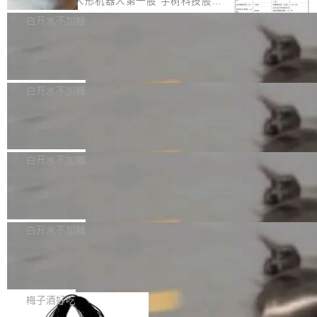
8月6日晚间，“人形机器人第一股”宇树科技股份
计是基于早期模型的能力—...
可以用来分析、提炼、审阅、建议，但不能用来
有限公司披露IPO发行价格及战略配售结果，杭
白开水不加糖
创作。 具体来说，LLM 生成的代码可以提交，
州深度求索人工智能基础技术研究有限公司（De
但必须满足五个条件：预先安排、非关键、高质
Docker 29.7.2 发布
epSeek）获配93.3399万股，按150.8元/股发行
量、充分测试、充分审查，并且必须披露。LLM
价格计算，认购金额约1.41亿元，股份锁定期为
Docker 29.7.2 现已发布，具体更新内容如下：
不得生成涉及安全性的关键变更，除非作者本身
36个月。 公告显示，本次宇树科技战略配售对
Bug fixes and enhancements 修复多次传递同
白开水不加糖
就是领域专家。即使如此，政策也"强烈不建
象主要包括长期投资机构、与公司业务具有战略
一环境变量时，docker service create和docker
议"这么做。 对于不披露的情况，审核者可以直
Apache Fluss 毕业成为顶级项目
合作关系或长期合作愿景的大型企业、科创板保
service update会发生 panic 的问题。docker/cl
接关闭 PR，无需解释。 政策作者 Jynn Ne...
荐人跟投子公司，以及公司高级管理人员和核心
i#7145 修复了 Docker Engine 29.7.0 中引入的
今年 7 月，Apache Fluss 的毕业提案在 Apach
员工参与设立的专项资产管理计划。其中，Dee
一个回归问题，该问题导致拉取镜像时会拒绝包
e 孵化器项目管理委员会（IPMC）投票中获得
白开水不加糖
pSeek作为与宇树科技具备战略合作关系的企
含绝对 hardlink 目标的镜像（此类镜像由某些镜
全票通过，随后获 Apache 软件基金会董事会批
业，获配股份数量占本次发行数量的2.31%。 除
马斯克 AI 百科项目 Grokipedia 被曝数
像构建工具生成）。moby/moby#53305 修复了
准。今天，Apache 软件基金会正式宣布 Apach
DeepSeek外，腾讯旗下上海启善投资有限公司
月未更新
Docker Engine 29.7.0 中引入的一个回归问
e Fluss 孵化毕业，成为 Apache 顶级项目（TL
埃隆·马斯克推出的AI百科项目 Grokipedia 被曝
获配9...
题，该问题可能导致在旧版 Linux 内核...
P）！这一里程碑不仅标志着 Fluss 迈入新的发
长期停止内容更新，未能实现其作为“AI版维基百
白开水不加糖
展阶段，也将进一步推动流式存储、实时湖仓与
科”替代品的目标。 据 Lawfare 最新调查，自今
AI 数据基础加速融合，为实时数据基础设施的发
Solon I18n：三种解析器，零样板代码
年4月以来，Grokipedia 页面更新功能基本停
展开启新的篇章。
滞，过去三个月内没有任何条目完成更新，用户
如果你在 Spring Boot 里做过国际化，流程大概
提交的编辑请求也长期处于待处理状态。 Groki
是这样的：配 MessageSource 的 Bean、写 R
梅子酒好吃
pedia 于去年底上线，定位为由人工智能生成内
eloadableResourceBundleMessageSource、