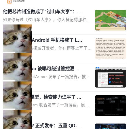
阅读榜单
他把芯片制造做成了“过山车大亨”：一
个浏览器里的半导体工厂
如果你玩过《过山车大亨》，你大概记得那种俯
瞰视角——小人在公园里走来走去，游乐设施运
局
转着，一切都在你的注视下运行。现在想象同样
一名开发者将 Android 手机换成了 Lin
的视角，但公园里不是过山车，而是一座完整的
ux，称“AOSP 已死”
芯片制造工厂。 这就是 Chip Tycoon。 一个黄
Runarcn 是一名挪威开发者，他在博客上写了一
色的小车载着一片硅晶圆，穿过 20 栋建筑，从
篇文章，标题很直白：《I'm switching my phon
局
石英砂一路走到封装好的芯片。晶圆在每一站都
e from Android to Linux》。 他的核心论点很简
会发生肉眼可见的变化——长晶体、抛光、涂光
Atlassian Rovo 被曝可绕过管控泄露 J
单：AOSP（Android Open Source Project）
ira 和 Confluence 数据，厂商两个月没
刻胶、蚀刻、离子注入、铜互联。公园中央是一
已经死了。不是技术上死了，而是作为一个真正
安全公司 PromptArmor 发布了一篇报告，披露
回复
个环形路线，因为芯片制造需要把光刻流程重复
的开源项目死了。Google 把越来越多的核心功
Atlassian 的 AI agent Rovo 存在严重的数据泄
局
大约 60 次，每次一层。动画里简化为 4 圈。 整
能从 AOSP 移到了闭源的 Google Play Service
露漏洞：攻击者可以通过 indirect prompt inject
个项目只有一个 HTML 文件。没有构建步骤，没
s 里，设备树和内核源码被厂商锁死，你能看到
一个 4B 开源模型，检索能力追平了 G
ion（间接提示注入）窃取整个 Atlassian 租户内
有依赖，没有网络请求。屏幕上每个形状都是 C
PT-5.6 Sol，成本降到 1/100
代码但你改不了，改了也刷不进去。 为什么 AO
的 Jira 工单和 Confluence 文档，全程不需要任
Neon 和 Castform 联合发布了一篇博客，展示
anvas 上纯手...
SP 不够用了 Runarcn 列举了几条他离开 Andro
何人工审批。 更值得注意的是，这个漏洞在 5
了一个惊人的结果：一个 4B 参数的开源模型，
局
id 的具体理由： Google Pla...
月 23 日就报告给了 Atlassian，两个多月过去
经过 RL 后训练之后，在检索任务上的准确率追
了，公司除了表示"感谢"并分配了一个 case nu
技嘉 GO27Q32 正式发布：五重 QD-OL
平了 GPT-5.6 Sol，但每次请求的成本只有对方