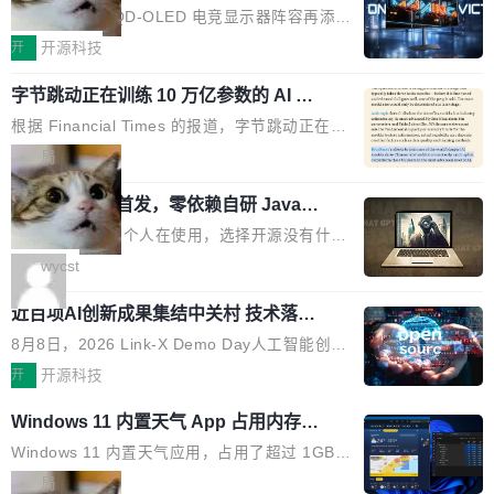
ED 面板加持，320Hz 极速与影院级画
mber 之外，再没有任何实质性回应。Rovo 至
的 1/100。 具体来说，GPT-5.6 Sol 做一次典型
技嘉科技旗下 QD-OLED 电竞显示器阵容再添旗
面兼得
今仍处于漏洞未修复状态。 攻击链路 攻击链并
的多轮搜索请求需要超过 10 秒，端到端成本约
舰新作。GO27Q32 将于 2026 年 9 月 15 日正
开
开源科技
不复杂。 受害者给 Rovo 提了一个正...
0.03 美元。对于需要反复搜索的 agent 工作流
式上市，以 27 英寸 QHD 分辨率、三星显示 Pe
来说，这个速度和成本都"高得让人没法用"。而
字节跳动正在训练 10 万亿参数的 AI 模
nta Tandem 五重发光架构为核心，为高端玩家
型
4B 开源模型在推理速度上快了几个数量级，成
打造速度与画质不妥协的沉浸体验。 GO27Q32
根据 Financial Times 的报道，字节跳动正在训
本低了两三个数量级。 问题在于，小模型开箱即
搭载三星最新 QD-OLED 面板，采用 5 层串联
练一个 10 万亿参数的 AI 模型，目前处于预训练
局
用时的检索能力确实远不如闭源前沿模型。差距
式发光结构，并装配全新 ObsidianShield 抗反
阶段。 10 万亿是什么概念？Anthropic 目前最
在哪？就在 RL 后训练。 从 RAG 到 agentic...
射镀膜，黑阶表现提升可达40%，并将表面硬度
wastnet 开源首发，零依赖自研 Java H
大的模型 Mythos 5 约 8 万亿参数。DeepSeek
TTP/2 框架，性能对标 Undertow !
由2H升級至3H，画面对比度与强度都提升的同
V4-Pro 是 1.6 万亿。月之暗面的 Kimi K3 是 2.
这个项目一直是个人在使用，选择开源没有什么
时还具有 320Hz 刷新率与 0.03ms GTG 灰阶响
8 万亿。美团 LongCat-2.0 是 1.6 万亿。字节
动机理由，就是想开源了，如果非要说一个，那
wycst
应时间，从源头消除拖影与动态模糊。 1.突破 O
跳动的这个未命名模型，直接跳到了 10 万亿。
就是它多少弥补了国产 Java 自研 HTTP/2 框架
LED 画质局限，暗部细节...
预训练通常需要 3 到 6 个月，之后还有微调阶
近百项AI创新成果集结中关村 技术落地
这块空白——放眼国产 Java 生态，能拿出手的
与产业迭代提速
段。按这个时间线，最早可能在 2026 年底或 2
HTTP/2 网络框架，要么闭源，要么底层建立在
8月8日，2026 Link-X Demo Day人工智能创新
027 年初发布。 这个节点很微妙。Anthropic 刚
Netty 之上，真正自研的 Java 实现几乎没有。
项目展在北京中关村举办。本次活动由星连资
开
开源科技
在 5 月发布了 Mythos 5...
wastnet 是一款完全自研、零第三方依赖的轻量
本、华清普智AI孵化器主办，汇聚近2000名产
Windows 11 内置天气 App 占用内存超
级 Java 网络应用框架，核心基于 JDK 原生 NI
业、学术、投资人士，集中展出近百项覆盖AI芯
过 1GB
O 构建 Reactor 多路复用模型，不依赖 Netty、
片、算力、模型、应用全链条创新项目，聚焦AI
Windows 11 内置天气应用，占用了超过 1GB
Tomcat 等任何第三方网络库。其 HTTP/2 协议
技术产业化落地与资本对接，呈现当前国内AI前
内存。 Notebookcheck 的测试发现这个数字
局