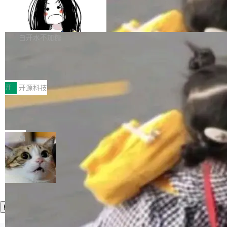
容的百科平台，被马斯克视为传统众包百科网站
Apache Doris 4.1 全面增强 Iceberg：
声明 LocaleResolver、注册 LocaleChangeInt
支持 UPDATE、MERGE INTO 与 Iceb
维基百科的替代方案。Lawfare 调查发现，无论
erceptor…五六步之后才能看到第一行翻译文
Apache Doris 4.1 要补齐的，正是缺失的那一
erg V3
热门页面还是低关注度页面，均未出现近期更
本。 Solon 换了个方式。整个 i18n 模块围绕三
半。在已有查询能力的基础上，Doris 进一步支
白开水不加糖
新，相关问题并非局限于特定领域，而是在不同
个解析器、一个注解、一个工具类展开——没有
持了 UPDATE、DELETE、MERGE INTO 等数
主题和访问量页面中普遍存在。 调查人员最初认
XML、没有拦截器注册、没有样板配置。 资源
Testin XAgent：CIO智能测试落地指南
据修改操作、完整的表结构管理与分区演进，以
为，Grokipedia可能只是限...
文件的约定 把文件放到 resources/i18n/ 下： r
及 rewrite_data_files、expire_snapshots 等日
7月30日，TiD2026质量竞争力大会在北京中关
esources/i18n/messages.properties ...
常维护操作，并完整支持 Iceberg V3 格式。
村国家自主创新示范区会议中心开幕。本届大会
开
开源科技
由中关村智联软件服务业质量创新联盟主办，以
让非法状态不可表示：一篇关于 ADT
“智构可信·质创未来——AI原生时代的质量新范
的帖子在 Reddit 火了
式”为主题，直面AI从实验室走向规模化产业落地
有一种东西，一旦用过就回不去了。Alex Fedos
的核心质量命题。会上，《2026智能研发生产力
eev 管它叫"软件设计的基石"。 他说的东西不新
局
工具选型手册》发布，Testin云测的Testin XAge
鲜——代数数据类型（ADT），尤其是和类型
nt智能测试系统入选AI测试领域代表产品。对CI
（sum type）。但他说清楚了一件事：这不是类
O而言，这提示了一个转变：AI测试正在从效率
型系统的学术体操，是日常编码的思维方式。 文
工具升级为企业的质量基础设施。 CIO面对的新
章从一个简单的例子切入。一个网站的深色主题
现实 过去两年，CIO们的焦虑清单上多了两项：
设置，如果用布尔值 + 可空字段来表示——bool
一是如何让大模型和智能体应用安全地从PoC走
ean 表示是否可切换，nullable 的默认模式、浅
向生产，二是如何让测试团队跟得上AI应用...
色方案、深色方案——会产生大量无意义的组