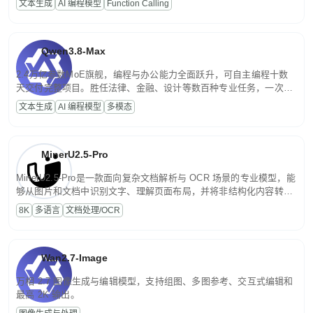
文本生成
AI 编程模型
Function Calling
文案处理等普惠刚需场景。
Qwen3.8-Max
2.4万亿参数MoE旗舰，编程与办公能力全面跃升，可自主编程十数
天交付完整项目。胜任法律、金融、设计等数百种专业任务，一次对
话端到端交付生产级成果。原生视觉理解贯穿规划、执行与验证全流
文本生成
AI 编程模型
多模态
程，支持超长文档与长视频的深度语义解析。长程任务中自主规划与
闭环迭代，持续进化。
MinerU2.5-Pro
MinerU2.5-Pro是一款面向复杂文档解析与 OCR 场景的专业模型，能
够从图片和文档中识别文字、理解页面布局，并将非结构化内容转换
为便于存储、检索和二次处理的结构化结果。
8K
多语言
文档处理/OCR
Wan2.7-Image
万相 2.7 图像生成与编辑模型，支持组图、多图参考、交互式编辑和
最高 2K 输出。