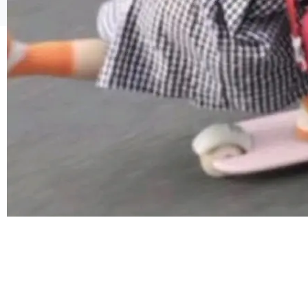
合。方案缺了、配置冲突了、全 null 了。要知道
©OSCHINA(OSChina.NET)
京ICP备2025119063号
哪些组合有效，作者说，你得靠"文档、校验、或
者部落知识"。 换个写法。Rust 的 enum，两个
变体：Switchable...