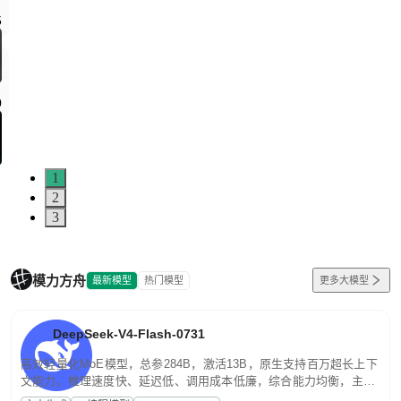
5
0
1
2
3
模力方舟
最新模型
热门模型
更多大模型
DeepSeek-V4-Flash-0731
高效轻量化MoE模型，总参284B，激活13B，原生支持百万超长上下
文能力。推理速度快、延迟低、调用成本低廉，综合能力均衡，主打
高并发、轻量化任务，适合日常对话、内容创作、基础 RAG、批量