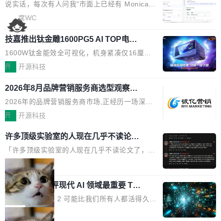
本的各个审批类型的审批单导出 2、优化各个审
artner同期预测,传统搜索引擎访问量年内将下滑
一下。来回切换几次，思路早断了。 今天介绍的
说实话，每次有人问我"市面上已经有 Monica、
核反确认审批的逻辑，使...
25%,AI载体流量占比突破40%;埃森哲2025年中
开源 Chrome 扩展 AI Helper，有一个划词浮动
Sider、Copilot for Chrome 这些 AI 浏览器插件
席WC
国消费者调研则指出,37%的用户在有明确购买需
工具栏功能，能让你在任意网页选中文本就直接
了，你为什么还要再做一个"，我都觉得这个问题
求时倾向于先问AI。几组数据指向一致:GEO已
用 AI，完全不用切换标签页。 划词工具栏是什
技嘉推出钛金雕1600PG5 AI TOP电
问得好。 因为我自己也是从用户变成开发者的。
从营销"加分项"变成品牌在AI时...
源：为发烧级主机与本地AI算力打造旗
么 安装 AI Helper 后，在任意网页选中文本，选
现有产品的天花板 我用过不少 AI 浏览器插件。
1600W钛金能效全可视化，机身紧凑仅16厘米
舰供电方案
区旁边会自动浮现一个工具栏： 工具 功能 典型
刚开始觉得都挺好——选中一段文字，弹出解
继2026台北电脑展首度亮相后，技嘉科技近日正
开
开源科技
场景 AI 搜索 联网搜索相关信息 看到陌生概念，
释；写邮件时帮你润色；看英文网页给你翻译摘
式发布钛金雕1600PG5 AI TOP电源。这款高端
想快速了解背景 解释 让 AI 解释选中文本 读到
要。但用久了你会发现，它们本质上都是同一类
2026年8月品牌营销服务商选型观察：
电源专为发烧级DIY主机与本地AI算力平台打
费解...
从流量思维到品牌资产思维的范式转移
东西：一个带网页上下文的聊天框。 它们能读取
造，整机长度仅16厘米，提供1600W额定功率
2026年的品牌营销服务商市场,正经历一场深刻
页面的文本，然后把文本丢给大模型，再返回一
与80PLUS钛金能效；支持ATX 3.1与PCIe 5.1
的价值重构。全球全案品牌代理机构市场从2025
开
开源科技
段回答。仅此而已。 这当然有用，但总觉得差点
规范，结合服务器级元件、完善供电线材与内置
年的83.1亿美元增长至2026年的86.6亿美元,年
意思。比如我在一个后台管理系统里，需要填50
许多顶级实验室的人现在几乎不读论文
实时LCD监控屏，可充分满足当下高阶PC主机
复合增长率达5.44%,预计2032年将突破120亿美
个表单字段，每个字段还有联动逻辑；比如我
了
的严苛使用需求。 澎湃功率，紧凑机身 钛金雕1
元。数字广告与公共关系相关服务市场更是从20
「许多顶级实验室的人现在几乎不读论文了，而
想...
600PG5 AI TOP具备强悍输出功率，同时实现
25年的8463亿美元扩张至2026年的8763亿美
且他们认为 ICLR/ICML/NeurIPS 充斥着大量过
局
机身尺寸大幅精简。整机长度仅16厘米，属于同
元。数字的背后是一个清晰的事实——品牌对专
度宣传和欺诈。」 OpenAI 研究员 Keller Jorda
功率段机身尺寸十分紧凑的1600W电源产品。小
xAI 前工程师评现代 AI 领域最重要 Top
业化营销服务的需求从未如此迫切。 但市场扩容
n 这条推文引发了广泛讨论。他不是在说风凉
巧机身有效提升市面主流标准A...
3 开源项目
的同时,服务商的竞争逻辑正在改变。2026年Top
话，他是说出了一个圈内人尽皆知但很少公开捅
Flash Attention 2 可能比我们所有人都活得久。
Agency年度合辑的观察指出,“产品”这个离消费
破的事实。 Jordan 随后补充了一句软化声明：
这句话不是来自某个技术博客，而是出自 Hieu
局
者最近的载体,在整个品牌营销层面的权重显著变