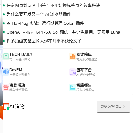
任意网页划词 AI 问答：不用切换标签页的效率秘诀
为什么要开发又一个 AI 浏览器插件
🔥 Hot-Plug 实战：运行期管理 Solon 插件
OpenAI 宣布为 GPT-5.6 Sol 调优，并让免费用户无限用 Luna
许多顶级实验室的人现在几乎不读论文了
TECH DAILY
阅读榜单
每日内容报纸化
每周热文看这里
DevFM
智写平台
当天资讯听着看
AI 创作更轻松
激励活动
智库报告
参与活动赢源石
行业技术报告
AI 造物
更多造物项目