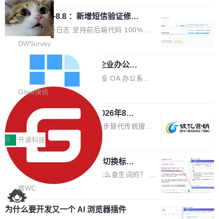
栈从 HPACK、Huffman 到 ALPN 均为自主实
沿技术突破与商业化最新进展。 活动围绕AI学术
时，反复确认了多次。不是 100MB，不是 500
现，在基准测试中与 Un...
调问更新7.26~8.8 ：新增短信验证修
研究与产业落地融合展开多维度研讨。星连资本
MB，是 1 个 G。一个显示天气的应用。 Windo
改，考试能力升级
创始合伙人张鸣晨表示，AI产业化是长期产融结
ws 内置应用臃肿早就是老话题了，但一款天气
DWSurvey 更新日志 坚持前后端代码 100% 开
合过程，早期优质技术项目需持续资本与产业资
应用占用内存就超过 1G 还是过于离谱——问题
源助力企业建设自主可控的问卷调研系统 官网地
DWSurvey
源赋能，助力创新从概念走向落地。现场青年学
出在 WebView2。微软的天气 App 本质上是一
址www.diaowen.net ➔ 源码下载Gitee 仓库 ➔
者、产业专家、投资人围绕AI前沿技术瓶颈、行
个嵌在 Edge WebView 里的网页。它不是一个
勾股 OA v6.0.2 已经发布，企业办公系
本次更新新增短信验证修改已答问卷功能，提升
业固有认知重构等议题展开跨界对话，聚焦行业
统
「应用」，它是一个运行在浏览器引擎里的网
答卷安全性；同时升级考试能力，完善填空题判
勾股 OA v6.0.2 已经发布。 勾股 OA 办公系统
真实痛点与突破方向...
页，外面套了一层 Windows 的壳。 WebView2
分、防切屏等功能体验，并优化多项产品细节，
是一款简单实用的开源的企业办公系统。系统集
Gitee快讯
本身就是个内存大户。它加载了完整的 Edge 渲
提升整体使用体验。 新增功能 01. 新增验证手
成了系统设置、附件管理、人事管理、行政管
染引擎，包括 JavaScript 引擎...
机号后查看、修改已答问卷功能 02. 新增填空题
942亿赛道如何选对伙伴？2026年8月G
理、消息管理、资产管理、企业公告、知识网
EO公司推荐
判分功能 03. 添加协作管理员支持树形结构选择
盘、审批流程设置、办公审批、工作计划、工作
当DeepSeek、豆包等大模型逐步替代传统搜索
体验优化与修复 •页面与体验优化 优化工作台首
汇报、工作日志、日常办公、财务管理、客户管
成为用户获取信息的主要入口,品牌竞争的逻辑变
开
开源科技
页 UI 展示效果，提升页面使用体验。 优化防切
理、合同管理、项目管理、任务管理等功能模
了:不再是争抢关键词排名,而是想办法进入AI脱
屏提醒规则，调整为每次切屏均触发提示，提升
块。系统简约，易于功能扩展，方便二次开发，
任意网页划词 AI 问答：不用切换标签页
口而出的那个答案。"GEO公司推荐"这个搜索词
考试规范性。 优化登录状...
的效率秘诀
可以用来做日常 OA，CRM，ERP，业务管理等
背后,折射的是企业面对新兴服务赛道时的集体困
看英文技术文档的时候，你是怎么查生词的？ 我
系统。 勾股OA6.0.2版本主要是对勾股OA 6第
惑——该信谁、看什么、怎么选。 据易观分析
猜大多数人的流程是：选中单词 → Ctrl+C → 切
席WC
一个大版本发布的部分功能细节优化和bug问题
《中国GEO市场产业图谱》数据,2026年中国GE
到翻译标签页 → Ctrl+V → 看翻译 → 切回原
修复的版本，具体更新日志如下： 1、补全新版
O行业规模预计达942亿元,同比增长169.7%。G
为什么要开发又一个 AI 浏览器插件
文。遇到不懂的代码片段，再切到 ChatGPT 问