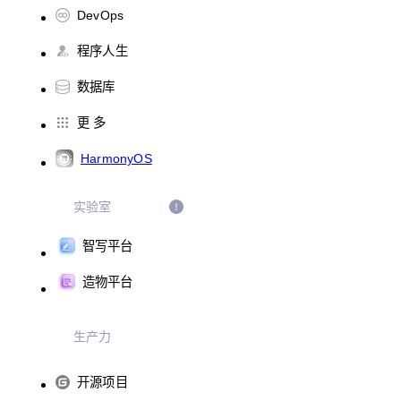
DevOps
程序人生
数据库
更 多
HarmonyOS
实验室
智写平台
造物平台
生产力
开源项目