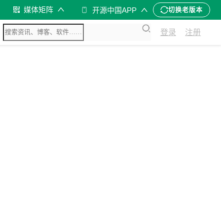
媒体矩阵
开源中国APP
切换老版本
登录
注册