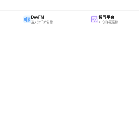
DevFM
智写平台
当天资讯听着看
AI 创作更轻松