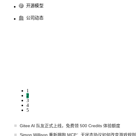
开源模型
公司动态
1
2
3
4
5
Gitee AI 队友正式上线，免费领 500 Credits 体验额度
Simon Willison 重新拥抱 MCP：无状态协议如何改变游戏规则