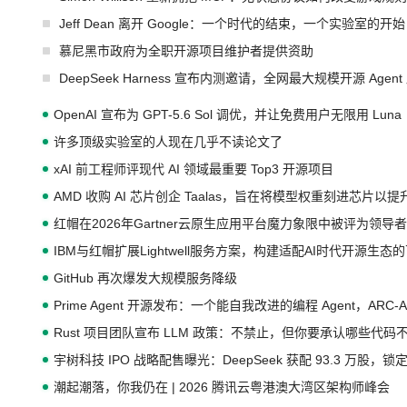
Jeff Dean 离开 Google：一个时代的结束，一个实验室的开始
慕尼黑市政府为全职开源项目维护者提供资助
DeepSeek Harness 宣布内测邀请，全网最大规模开源 Age
OpenAI 宣布为 GPT-5.6 Sol 调优，并让免费用户无限用 Luna
许多顶级实验室的人现在几乎不读论文了
xAI 前工程师评现代 AI 领域最重要 Top3 开源项目
AMD 收购 AI 芯片创企 Taalas，旨在将模型权重刻进芯片以
红帽在2026年Gartner云原生应用平台魔力象限中被评为领导者
IBM与红帽扩展Lightwell服务方案，构建适配AI时代开源生
GitHub 再次爆发大规模服务降级
Prime Agent 开源发布：一个能自我改进的编程 Agent，ARC-
Rust 项目团队宣布 LLM 政策：不禁止，但你要承认哪些代码
宇树科技 IPO 战略配售曝光：DeepSeek 获配 93.3 万股，锁定
潮起潮落，你我仍在 | 2026 腾讯云粤港澳大湾区架构师峰会