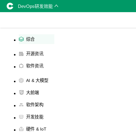
DevOps研发效能
综合
开源资讯
软件资讯
AI & 大模型
大前端
软件架构
开发技能
硬件 & IoT