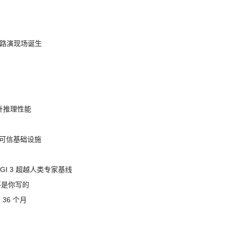
nt 路演现场诞生
提升推理性能
态的可信基础设施
AGI 3 超越人类专家基线
不是你写的
 36 个月