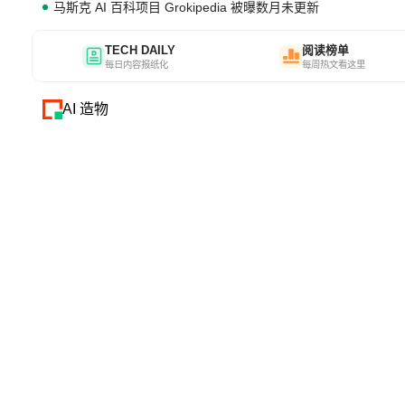
马斯克 AI 百科项目 Grokipedia 被曝数月未更新
TECH DAILY
阅读榜单
每日内容报纸化
每周热文看这里
AI 造物